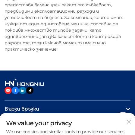
предоставя балансиран пакет от гъвкавост,
предвидими експлоатационни разходи и
устойчивост на бизнеса. За компании, които имат
нужда от една-единствена машина, способна да
покрива множество типове задачи, като
едновременно запазва качеството и контролира
разходите, този ключов момент има силно
практическо значение.
Бързи връзки
We value your privacy
ПРОДУКТИ
We use cookies and similar tools to provide our services.