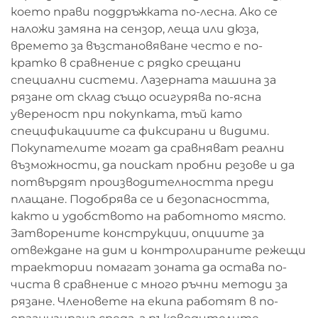
което прави поддръжката по-лесна. Ако се
наложи замяна на сензор, леща или дюза,
времето за възстановяване често е по-
кратко в сравнение с рядко срещани
специални системи. Лазерната машина за
рязане от склад също осигурява по-ясна
увереност при покупката, тъй като
спецификациите са фиксирани и видими.
Покупателите могат да сравняват реални
възможности, да поискат пробни резове и да
потвърдят производителността преди
плащане. Подобрява се и безопасността,
както и удобството на работното място.
Затворените конструкции, опциите за
отвеждане на дим и контролираните режещи
траектории помагат зоната да остава по-
чиста в сравнение с много ръчни методи за
рязане. Членовете на екипа работят в по-