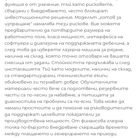
функция е от значение, тъй като рисковете,
свързани с внедряването, често блокират
инвестиционните решения. Моделът „готов за
изпращане“ намалява тези рискове. Вие можете
предварително да потвърдите размера на
работното поле, класа мощност, интерфейса на
софтуера и диапазона на поддържаната дебелина, а
след това да изберете лазерна машина за рязане,
налична на склад, която точно отговаря на вашата
смесица от задачи. Стойността продължава и след
инсталацията. Тъй като моделите, налични на склад,
са стандартизирани, техническите екипи
обикновено ги познават добре. Обучителните
материали често вече са подготвени, резервните
части са по-лесни за набавяне, а пътищата за
диагностика на проблеми са по-ясни. Това може да
намали простоите и да помогне на ръководителите
да поддържат целевите показатели за
производствена мощност. От финансова гледна
точка по-бързото внедряване съкращава времето
между плащането и генерирането на приходи.