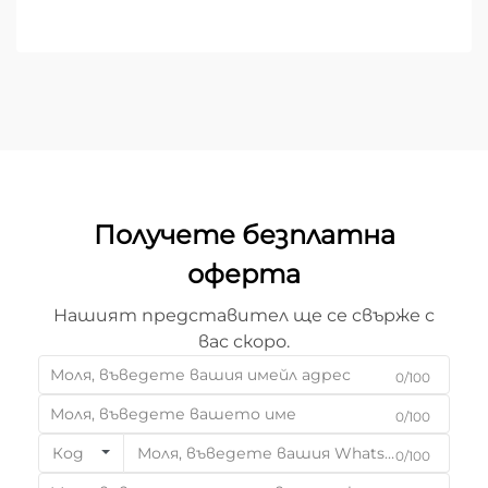
Докато глобалните индустрии се насочват към
по-сложни конструкции и по-кратки
производствени цикли, лазерното рязане...
Получете безплатна
оферта
Нашият представител ще се свърже с
вас скоро.
0/100
0/100
Код
0/100