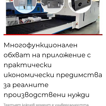
Многофункционален
обхват на приложение с
практически
икономически предимства
за реалните
производствени нужди
Третият ключов момент е универсалността,