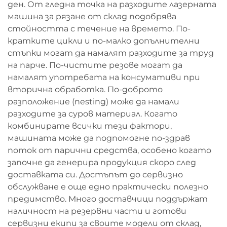
ден. От гледна точка на разходите лазерната
машина за рязане от склад подобрява
стойността с течение на времето. По-
кратките цикли и по-малко допълнителни
стъпки могат да намалят разходите за труд
на парче. По-чистите резове могат да
намалят употребата на консумативи при
вторична обработка. По-доброто
разположение (nesting) може да намали
разходите за суров материал. Когато
комбинирате всички тези фактори,
машината може да подпомогне по-здрав
поток от парични средства, особено когато
започне да генерира продукция скоро след
доставката си. Достъпът до сервизно
обслужване е още едно практически полезно
предимство. Много доставчици поддържат
наличност на резервни части и готови
сервизни екипи за своите модели от склад,