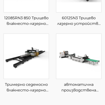
12085RN3 850 Трицево
6012SN3 Трицево
влакнесто-лазерно
лазерно устройство
устройство за
за рязане на тръби
рязане на тръби
Тримерно седемосно
автоматична
влакнесто-лазерно
производствена
устройство за
линия за рязане с
рязане
влакнест лазер с