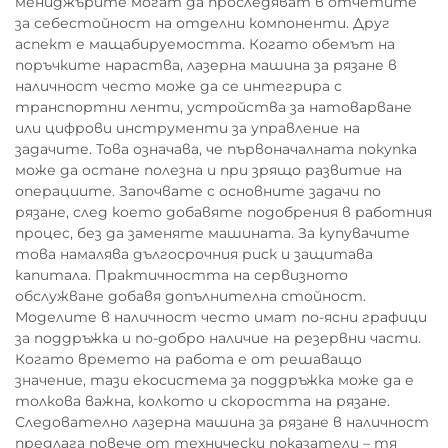
мениджърите могат да проследяват в отчетите
за себестойност на отделни компоненти. Друг
аспект е мащабируемостта. Когато обемът на
поръчките нараства, лазерна машина за рязане в
наличност често може да се интегрира с
транспортни ленти, устройства за натоварване
или цифрови инструменти за управление на
задачите. Това означава, че първоначалната покупка
може да остане полезна и при зрящо развитие на
операциите. Започвате с основните задачи по
рязане, след което добавяте подобрения в работния
процес, без да заменяте машината. За купувачите
това намалява дългосрочния риск и защитава
капитала. Практичността на сервизното
обслужване добавя допълнителна стойност.
Моделите в наличност често имат по-ясни графици
за поддръжка и по-добро наличие на резервни части.
Когато времето на работа е от решаващо
значение, тази екосистема за поддръжка може да е
толкова важна, колкото и скоростта на рязане.
Следователно лазерна машина за рязане в наличност
предлага повече от технически показатели – тя