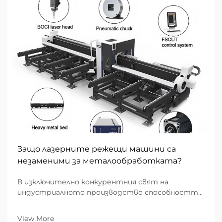
Защо лазерните режещи машини са
незаменими за металообработката?
В изключително конкурентния свят на
индустриалното производство способността
да се превръща суровият метал в компоненти
с висока прецизност е основата на успеха.
View More