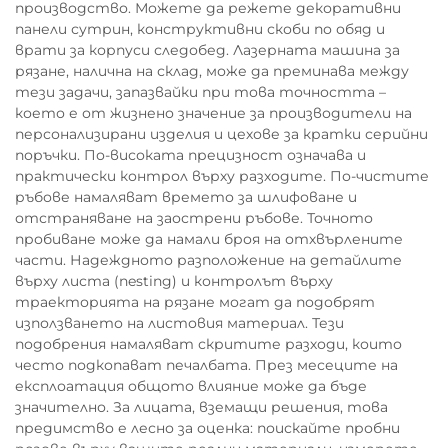
производство. Можете да режете декоративни
панели сутрин, конструктивни скоби по обяд и
врати за корпуси следобед. Лазерната машина за
рязане, налична на склад, може да преминава между
тези задачи, запазвайки при това точността –
което е от жизнено значение за производители на
персонализирани изделия и цехове за кратки серийни
поръчки. По-високата прецизност означава и
практически контрол върху разходите. По-чистите
ръбове намаляват времето за шлифоване и
отстраняване на заострени ръбове. Точното
пробиване може да намали броя на отхвърлените
части. Надеждното разположение на детайлите
върху листа (nesting) и контролът върху
траекторията на рязане могат да подобрят
използването на листовия материал. Тези
подобрения намаляват скритите разходи, които
често подкопават печалбата. През месеците на
експлоатация общото влияние може да бъде
значително. За лицата, вземащи решения, това
предимство е лесно за оценка: поискайте пробни