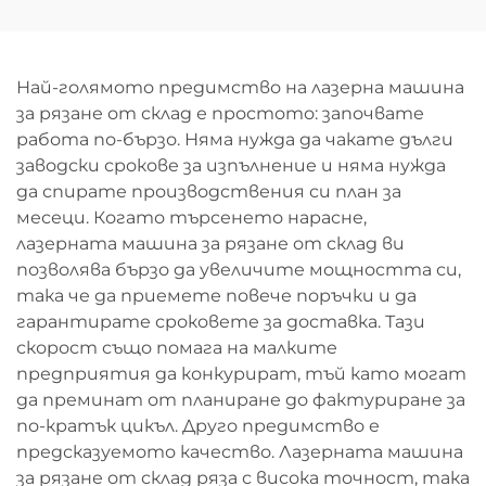
навиване 3015GU
Най-голямото предимство на лазерна машина
за рязане от склад е простото: започвате
работа по-бързо. Няма нужда да чакате дълги
заводски срокове за изпълнение и няма нужда
да спирате производствения си план за
месеци. Когато търсенето нарасне,
лазерната машина за рязане от склад ви
позволява бързо да увеличите мощността си,
така че да приемете повече поръчки и да
гарантирате сроковете за доставка. Тази
скорост също помага на малките
предприятия да конкурират, тъй като могат
да преминат от планиране до фактуриране за
по-кратък цикъл. Друго предимство е
предсказуемото качество. Лазерната машина
за рязане от склад ряза с висока точност, така