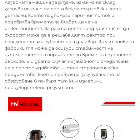
Лазерната машина за рязане, налична на склад,
започва по-рано да произвежда търговски годни
детайли, което подпомага паричния поток и
подобрява времето за възвръщане на
инвестициите. За растящите предприятия тази
скорост може да е решаващият фактор при
печеленето или губенето на договор. За установени
фабрики тя може да осигури стабилност на
изпълнението на поръчките по време на сезонните
върхове. В и двата случая незабавното внедряване
не е просто удобство — то е стратегическо
предимство, което превръща закупуването на
оборудване в по-бърз път към измерими
производствени резултати.