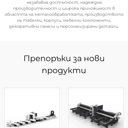
незабавна достъпност, надеждна
производителност и широка приложимост в
областта на металообработката, производството
на табелки, корпуси, мебелни компоненти,
декоративни панели и персонализирани детайли.
Препоръки за нови
продукти