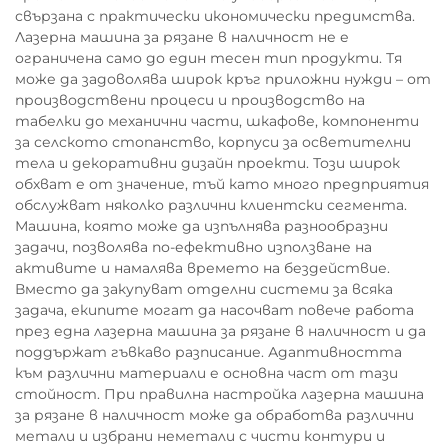
свързана с практически икономически предимства.
Лазерна машина за рязане в наличност не е
ограничена само до един тесен тип продукти. Тя
може да задоволява широк кръг приложни нужди – от
производствени процеси и производство на
табелки до механични части, шкафове, компоненти
за селското стопанство, корпуси за осветителни
тела и декоративни дизайн проекти. Този широк
обхват е от значение, тъй като много предприятия
обслужват няколко различни клиентски сегмента.
Машина, която може да изпълнява разнообразни
задачи, позволява по-ефективно използване на
активите и намалява времето на бездействие.
Вместо да закупуват отделни системи за всяка
задача, екипите могат да насочват повече работа
през една лазерна машина за рязане в наличност и да
поддържат гъвкаво разписание. Адаптивността
към различни материали е основна част от тази
стойност. При правилна настройка лазерна машина
за рязане в наличност може да обработва различни
метали и избрани неметали с чисти контури и