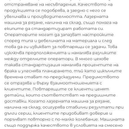
отстраняване на несъвпадения. Качеството на
продукцията се подобрява, а заедно с него се
увеличава и производителността. Лазерната
машина за рязане, налична на склад, също помага на
екипите да стандартизират работата си.
Операторите могат да запазват настройките
според типа и дебелината на материала и след
това да ги извикват за повтарящи се задачи. Това
изключва предположенията и намалява разликите
между отделните оператори. В много цехове
такава стандартизация намалява процентите на
брака и улеснява планирането, тъй като цикълните
времена стават по-предсказуеми. Предимството
се отразява и върху взаимоотношенията с
клиентите. Повтарящите се клиенти ценят
детайли, които съответстват на предишните
доставки. Когато лазерната машина за рязане,
налична на склад, осигурява стабилни резултати при
дълги серии, клиентите придобиват доверие и
поръчват повторно с по-малко колебание. Машината
също поддържа качеството в условията на смесено