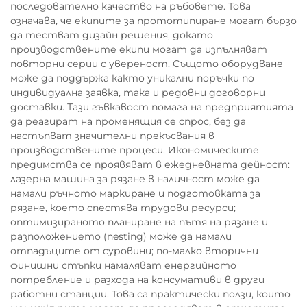
последователно качество на ръбовете. Това
означава, че екипите за прототипиране могат бързо
да тестват дизайн решения, докато
производствените екипи могат да изпълняват
повторни серии с увереност. Същото оборудване
може да поддържа както уникални поръчки по
индивидуална заявка, така и редовни договорни
доставки. Тази гъвкавост помага на предприятията
да реагират на променящия се спрос, без да
настъпват значителни прекъсвания в
производствените процеси. Икономическите
предимства се проявяват в ежедневната дейност:
лазерна машина за рязане в наличност може да
намали ръчното маркиране и подготовката за
рязане, което спестява трудови ресурси;
оптимизираното планиране на пътя на рязане и
разположението (nesting) може да намали
отпадъците от суровини; по-малко вторични
финишни стъпки намаляват енергийното
потребление и разхода на консумативи в други
работни станции. Това са практически ползи, които