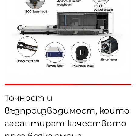
Точност и
възпроизводимост, които
гарантират качеството