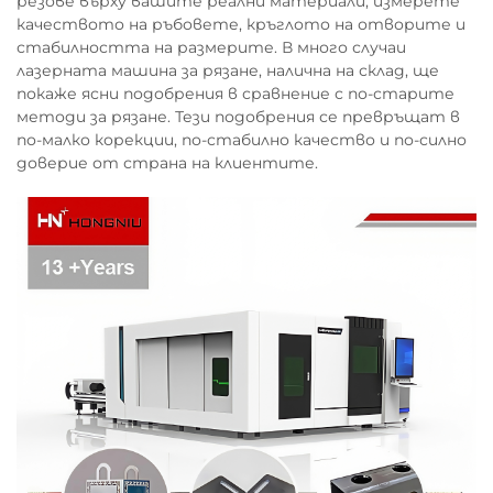
резове върху вашите реални материали, измерете
качеството на ръбовете, кръглото на отворите и
стабилността на размерите. В много случаи
лазерната машина за рязане, налична на склад, ще
покаже ясни подобрения в сравнение с по-старите
методи за рязане. Тези подобрения се превръщат в
по-малко корекции, по-стабилно качество и по-силно
доверие от страна на клиентите.