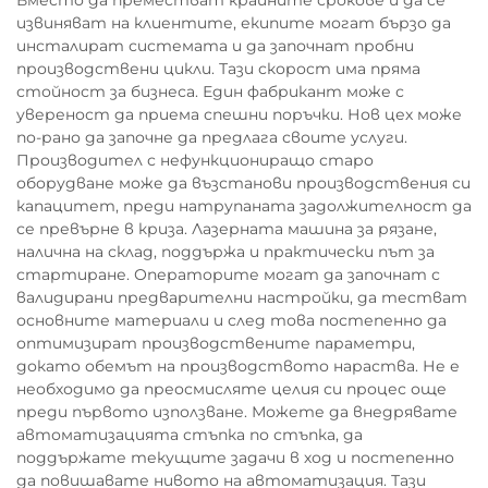
Вместо да преместват крайните срокове и да се
извиняват на клиентите, екипите могат бързо да
инсталират системата и да започнат пробни
производствени цикли. Тази скорост има пряма
стойност за бизнеса. Един фабрикант може с
увереност да приема спешни поръчки. Нов цех може
по-рано да започне да предлага своите услуги.
Производител с нефункциониращо старо
оборудване може да възстанови производствения си
капацитет, преди натрупаната задолжителност да
се превърне в криза. Лазерната машина за рязане,
налична на склад, поддържа и практически път за
стартиране. Операторите могат да започнат с
валидирани предварителни настройки, да тестват
основните материали и след това постепенно да
оптимизират производствените параметри,
докато обемът на производството нараства. Не е
необходимо да преосмисляте целия си процес още
преди първото използване. Можете да внедрявате
автоматизацията стъпка по стъпка, да
поддържате текущите задачи в ход и постепенно
да повишавате нивото на автоматизация. Тази