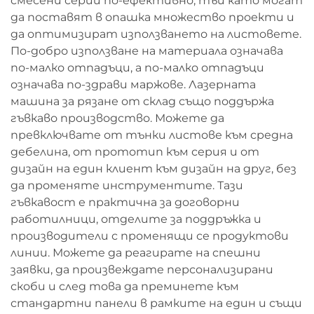
смесени серии по-ефективно, тъй като могат
да поставят в опашка множество проекти и
да оптимизират използването на листовете.
По-добро използване на материала означава
по-малко отпадъци, а по-малко отпадъци
означава по-здрави маржове. Лазерната
машина за рязане от склад също поддържа
гъвкаво производство. Можете да
превключвате от тънки листове към средна
дебелина, от прототип към серия и от
дизайн на един клиент към дизайн на друг, без
да променяте инструментите. Тази
гъвкавост е практична за договорни
работилници, отделите за поддръжка и
производители с променящи се продуктови
линии. Можете да реагирате на спешни
заявки, да произвеждате персонализирани
скоби и след това да преминете към
стандартни панели в рамките на един и същи