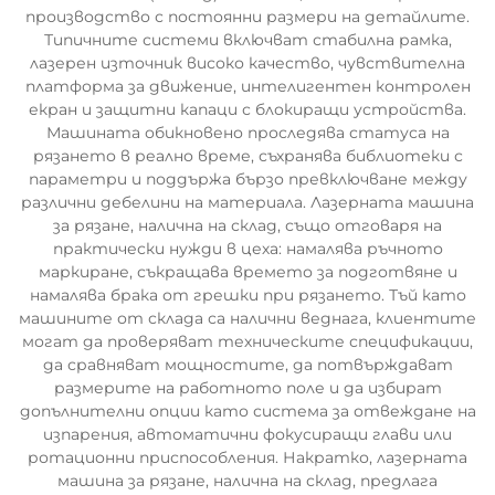
производство с постоянни размери на детайлите.
Типичните системи включват стабилна рамка,
лазерен източник високо качество, чувствителна
платформа за движение, интелигентен контролен
екран и защитни капаци с блокиращи устройства.
Машината обикновено проследява статуса на
рязането в реално време, съхранява библиотеки с
параметри и поддържа бързо превключване между
различни дебелини на материала. Лазерната машина
за рязане, налична на склад, също отговаря на
практически нужди в цеха: намалява ръчното
маркиране, съкращава времето за подготвяне и
намалява брака от грешки при рязането. Тъй като
машините от склада са налични веднага, клиентите
могат да проверяват техническите спецификации,
да сравняват мощностите, да потвърждават
размерите на работното поле и да избират
допълнителни опции като система за отвеждане на
изпарения, автоматични фокусиращи глави или
ротационни приспособления. Накратко, лазерната
машина за рязане, налична на склад, предлага