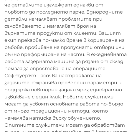
че детайлите изглеждат еднакви от
първото до последното парче. Еднородните
детайли намаляват проблемите при
сглобяването и намаляват броя на
върнатите продукти от клиенти. Вашият
екип прекарва по-малко време в коригиране на
ръбове, пробиване на пропуснати отвори или
ръчно преформиране на части. В ежедневната
работа лазерната машина за рязане от склад
помага за опростяване на операциите.
Софтуерът насочва настройката на
задачите, съхранява проверени параметри и
поддържа повторни задачи чрез еднократно
извикване с един клик. Новите служители
могат да усвоят основната работа по-бързо
от много традиционни методи, което
намалява натиска върху обучението.
Опитните служители могат да обработват