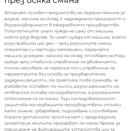
през всяка смяна
Вторият основен предимство на лазерна машина за
рязане, налична на склад, е надеждната прецизност и
възпроизводимост в ежедневното производство.
Покупателите имат нужда не само от машина,
която ряза веднъж. Те имат нужда от машина, която
ряза правилно цял ден – през различните смени,
оператори и партиди материали. Лазерната
машина за рязане, налична на склад, отговаря на тази
нужда чрез стабилно управление на движението,
точна насочване на лазерния лъч и управление на
параметрите въз основа на предварително
зададени рецепти. На практика това означава, че
ръбовете остават по-чисти, разположението на
отворите остава последователно, а размерните
отклонения са по-малки. Тази последователност
защитава последващите производствени стъпки
като гънене, заваряване, подгонване и сглобяване.
Когато детайлите пристигнат с предсказуема
геометрия, екипите прекарват по-малко време за
коригиране на фиксиращите устройства или за