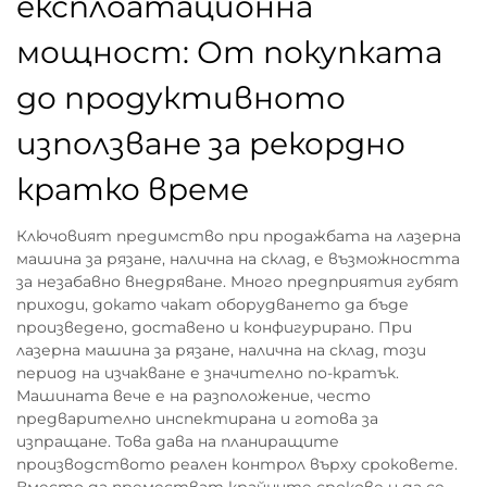
експлоатационна
мощност: От покупката
до продуктивното
използване за рекордно
кратко време
Ключовият предимство при продажбата на лазерна
машина за рязане, налична на склад, е възможността
за незабавно внедряване. Много предприятия губят
приходи, докато чакат оборудването да бъде
произведено, доставено и конфигурирано. При
лазерна машина за рязане, налична на склад, този
период на изчакване е значително по-кратък.
Машината вече е на разположение, често
предварително инспектирана и готова за
изпращане. Това дава на планиращите
производството реален контрол върху сроковете.