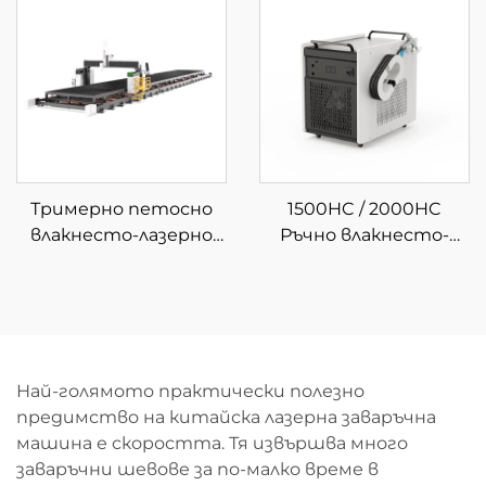
Тримерно петосно
1500HC / 2000HC
влакнесто-лазерно
Ръчно влакнесто-
устройство за
лазерно почистващо
рязане
устройство с водно
охлаждане
Най-голямото практически полезно
предимство на китайска лазерна заваръчна
машина е скоростта. Тя извършва много
заваръчни шевове за по-малко време в