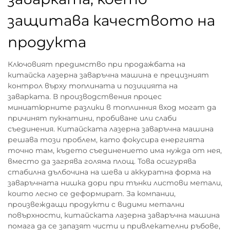
защитава качеството на
продукта
Ключовият предимство при продажбата на
китайска лазерна заваръчна машина е прецизният
контрол върху топлината и позицията на
заварката. В производствения процес
миниатюрните разлики в топлинния вход могат да
причинят пукнатини, пробиване или слаби
съединения. Китайската лазерна заваръчна машина
решава този проблем, като фокусира енергията
точно там, където съединението има нужда от нея,
вместо да загрява голяма площ. Това осигурява
стабилна дълбочина на шева и аккуратна форма на
заваръчната нишка дори при тънки листови метали,
които лесно се деформират. За компании,
произвеждащи продукти с видими метални
повърхности, китайската лазерна заваръчна машина
помага да се запазят чисти и привлекателни ръбове,