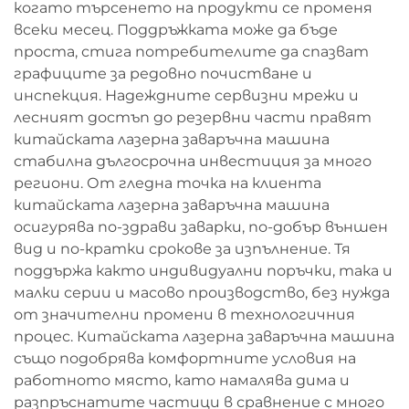
когато търсенето на продукти се променя
всеки месец. Поддръжката може да бъде
проста, стига потребителите да спазват
графиците за редовно почистване и
инспекция. Надеждните сервизни мрежи и
лесният достъп до резервни части правят
китайската лазерна заваръчна машина
стабилна дългосрочна инвестиция за много
региони. От гледна точка на клиента
китайската лазерна заваръчна машина
осигурява по-здрави заварки, по-добър външен
вид и по-кратки срокове за изпълнение. Тя
поддържа както индивидуални поръчки, така и
малки серии и масово производство, без нужда
от значителни промени в технологичния
процес. Китайската лазерна заваръчна машина
също подобрява комфортните условия на
работното място, като намалява дима и
разпръснатите частици в сравнение с много