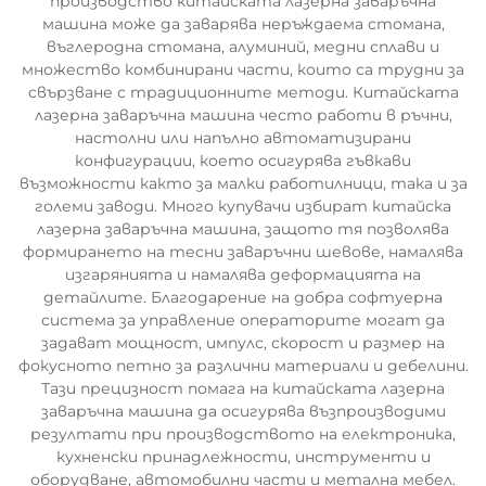
производство китайската лазерна заваръчна
машина може да заварява неръждаема стомана,
въглеродна стомана, алуминий, медни сплави и
множество комбинирани части, които са трудни за
свързване с традиционните методи. Китайската
лазерна заваръчна машина често работи в ръчни,
настолни или напълно автоматизирани
конфигурации, което осигурява гъвкави
възможности както за малки работилници, така и за
големи заводи. Много купувачи избират китайска
лазерна заваръчна машина, защото тя позволява
формирането на тесни заваръчни шевове, намалява
изгарянията и намалява деформацията на
детайлите. Благодарение на добра софтуерна
система за управление операторите могат да
задават мощност, импулс, скорост и размер на
фокусното петно за различни материали и дебелини.
Тази прецизност помага на китайската лазерна
заваръчна машина да осигурява възпроизводими
резултати при производството на електроника,
кухненски принадлежности, инструменти и
оборудване, автомобилни части и метална мебел.