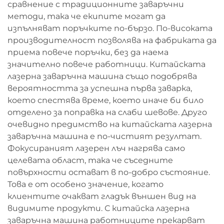
сравнение с традиционните заваръчни
методи, така че екипите могат да
изпълняват поръчките по-бързо. По-високата
производителност позволява на фабриката да
приема повече поръчки, без да наема
значително повече работници. Китайската
лазерна заваръчна машина също подобрява
вероятността за успешна първа заварка,
което спестява време, което иначе би било
отделено за поправка на слаби шевове. Друго
очевидно предимство на китайската лазерна
заваръчна машина е по-чистият резултат.
Фокусираният лазерен лъч нагрява само
целевата област, така че съседните
повърхности остават в по-добро състояние.
Това е от особено значение, когато
клиентите очакват гладък външен вид на
видимите продукти. С китайска лазерна
заваръчна машина работниците прекарват