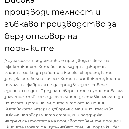
производителност и
гъвкаво производство за
бърз отговор на
поръчките
Друга силна предимство е производствената
ефективност. Китайската лазерна заваръчна
машина може да работи с висока скорост, като
запазва стабилно качеството на шевовете, което
помага на фабриките да произвеждат повече
единици на ден. През натоварените сезони това има
значение, тъй като закъснелите доставки могат да
нанесат щети на клиентските отношения.
Китайската лазерна заваръчна машина намалява
цикъла на заваръчната станция и поддържа
непрекъснатостта на производствените процеси.
Екипите могат да изпълняват спешни поръчки, без