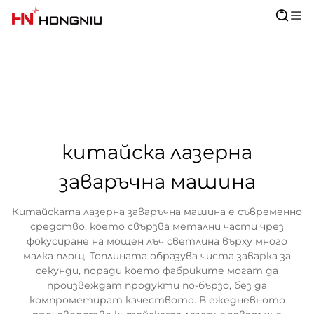
китайска лазерна
заваръчна машина
Китайската лазерна заваръчна машина е съвременно
средство, което свързва метални части чрез
фокусиране на мощен лъч светлина върху много
малка площ. Топлината образува чиста заварка за
секунди, поради което фабриките могат да
произвеждат продукти по-бързо, без да
компрометират качеството. В ежедневното