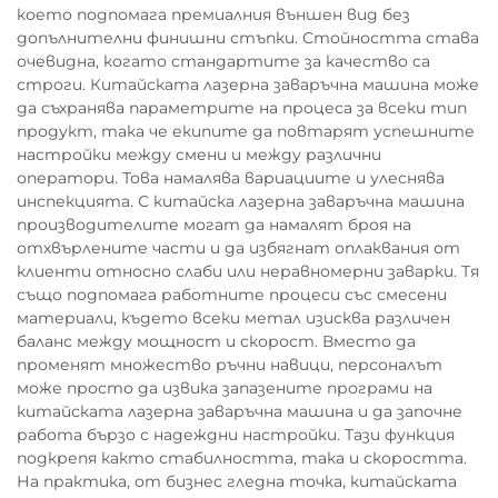
което подпомага премиалния външен вид без
допълнителни финишни стъпки. Стойността става
очевидна, когато стандартите за качество са
строги. Китайската лазерна заваръчна машина може
да съхранява параметрите на процеса за всеки тип
продукт, така че екипите да повтарят успешните
настройки между смени и между различни
оператори. Това намалява вариациите и улеснява
инспекцията. С китайска лазерна заваръчна машина
производителите могат да намалят броя на
отхвърлените части и да избягнат оплаквания от
клиенти относно слаби или неравномерни заварки. Тя
също подпомага работните процеси със смесени
материали, където всеки метал изисква различен
баланс между мощност и скорост. Вместо да
променят множество ръчни навици, персоналът
може просто да извика запазените програми на
китайската лазерна заваръчна машина и да започне
работа бързо с надеждни настройки. Тази функция
подкрепя както стабилността, така и скоростта.
На практика, от бизнес гледна точка, китайската