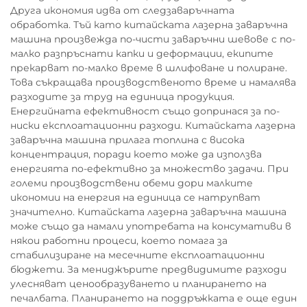
Друга икономия идва от следзаваръчната
обработка. Тъй като китайската лазерна заваръчна
машина произвежда по-чисти заваръчни шевове с по-
малко разпръснати капки и деформации, екипите
прекарват по-малко време в шлифоване и полиране.
Това съкращава производственото време и намалява
разходите за труд на единица продукция.
Енергийната ефективност също допринася за по-
ниски експлоатационни разходи. Китайската лазерна
заваръчна машина прилага топлина с висока
концентрация, поради което може да използва
енергията по-ефективно за множество задачи. При
големи производствени обеми дори малките
икономии на енергия на единица се натрупват
значително. Китайската лазерна заваръчна машина
може също да намали употребата на консумативи в
някои работни процеси, което помага за
стабилизиране на месечните експлоатационни
бюджети. За мениджърите предвидимите разходи
улесняват ценообразуването и планирането на
печалбата. Планирането на поддръжката е още един