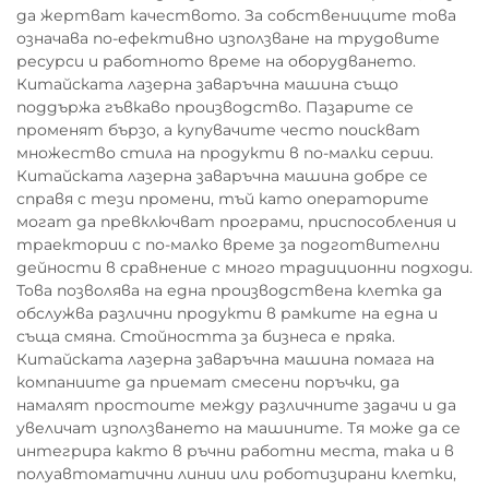
да жертват качеството. За собствениците това
означава по-ефективно използване на трудовите
ресурси и работното време на оборудването.
Китайската лазерна заваръчна машина също
поддържа гъвкаво производство. Пазарите се
променят бързо, а купувачите често поискват
множество стила на продукти в по-малки серии.
Китайската лазерна заваръчна машина добре се
справя с тези промени, тъй като операторите
могат да превключват програми, приспособления и
траектории с по-малко време за подготвителни
дейности в сравнение с много традиционни подходи.
Това позволява на една производствена клетка да
обслужва различни продукти в рамките на една и
съща смяна. Стойността за бизнеса е пряка.
Китайската лазерна заваръчна машина помага на
компаниите да приемат смесени поръчки, да
намалят простоите между различните задачи и да
увеличат използването на машините. Тя може да се
интегрира както в ръчни работни места, така и в
полуавтоматични линии или роботизирани клетки,