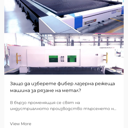
Защо да изберете фибер лазерна режеща
машина за рязане на метал?
В бързо променящия се свят на
индустриалното производство търсенето на
скорост, прецизност и стойностно-
ефективност никога не е било по-високо. За B2B
View More
предприятия, ангажирани с метална