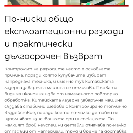
По-ниски общо
експлоатационни разходи
и практически
дългосрочен възврат
Контролът на разходите често е основната
причина, поради която купувачите избират
напреднала техника, и именно тук китайската
лазерна заваръчна машина се отличава. Първата
видима икономия идва от намаленото повторно
обработка. Китайската лазерна заваръчна машина
създава стабилни шевове с контролирано топлинно
въздействие, поради което по-малко детайли не
изпълняват изискванията при инспекцията. По-
малкият брой неуспешни детайли означава по-малко
отпадъци от материали, труд и време за доставка.