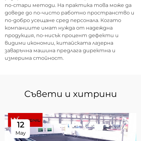
по-стари методи. На практика това може да
доведе до по-чисто работно пространство и
по-добро усещане сред персонала. Когато
компаниите имат нужда от надеждна
продукция, по-нисък процент дефекти и
видими икономии, китайската лазерна
заваръчна машина предлага директна и
измерима стойност.
Съвети и хитрини
12
May