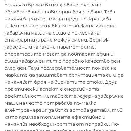
по-малко време в шлифоване, пясъчно
обработване и повторно боядисване. Това
намалява разходите за труд и съкращава
циклите на доставка. Китайската лазерна
заваръчна машина също е по-лесна за
стандартизиране между смени. Веднъж
зададени и запазени параметрите,
операторите могат да повтарят един и
същи заваръчен път с подобно качество ден
след ден. Тази последователност помага на
марките да защитават репутацията си и да
намаляват броя на върнатите стоки. Друг
практически аспект е енергийната
ефективност. Китайската лазерна заваръчна
машина често потребява по-малко
електроенергия за всяка готова детайл, тъй
като прилага топлината ефективно и
намалява необходимостта от поправки. По-