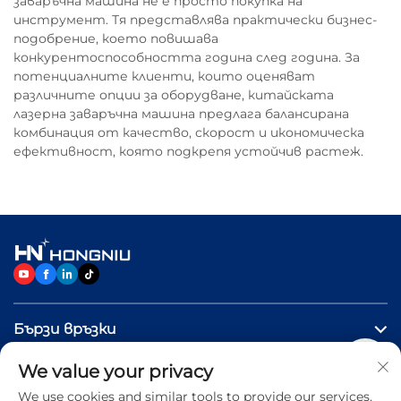
заваръчна машина не е просто покупка на
инструмент. Тя представлява практически бизнес-
подобрение, което повишава
конкурентоспособността година след година. За
потенциалните клиенти, които оценяват
различните опции за оборудване, китайската
лазерна заваръчна машина предлага балансирана
комбинация от качество, скорост и икономическа
ефективност, която подкрепя устойчив растеж.
Бързи връзки
We value your privacy
ПРОДУКТИ
We use cookies and similar tools to provide our services.