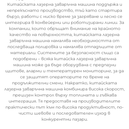
Китайската лазерна заваръчна машина поддържа и
непрекъснато производство, тъй като стартира
бързо, работи с ниско време за загряване и лесно се
интегрира в конвейерни или роботизирани линии. За
компании, които обръщат внимание на крайното
качество на повърхността, китайската лазерна
заваръчна машина намалява необходимостта от
последваща полировка и намалява отпадъците от
материали. Системите за безопасност също са
подобрени – всяка китайска лазерна заваръчна
машина може да бъде оборудвана с предпазни
щитове, аларми и температурен мониторинг, за да
се защитят операторите по време на
продължителни смени. Накратко, китайската
лазерна заваръчна машина комбинира висока скорост,
прецизен контрол върху топлината и гъвкава
интеграция. Тя предоставя на производителите
практически път към по-висока продуктивност, по-
чисти шевове и последователен изход в
конкурентни пазари.