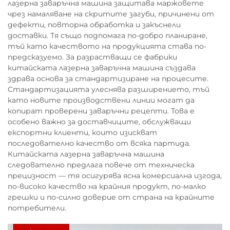
лазерна заваръчна машина защитава маржовете
чрез намаляване на скритите загуби, причинени от
дефекти, повторна обработка и закъснели
доставки. Тя също подпомага по-добро планиране,
тъй като качеството на продукцията става по-
предсказуемо. За разрастващи се фабрики
китайската лазерна заваръчна машина създава
здрава основа за стандартизиране на процесите.
Стандартизацията улеснява разширението, тъй
като новите производствени линии могат да
копират проверени заваръчни рецепти. Това е
особено важно за доставчиците, обслужващи
експортни клиенти, които изискват
последователно качество от всяка партида.
Китайската лазерна заваръчна машина
следователно предлага повече от техническа
прецизност — тя осигурява ясна комерсиална изгода,
по-високо качество на крайния продукт, по-малко
грешки и по-силно доверие от страна на крайните
потребители.