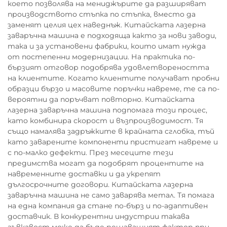
което позволява на мениджърите да разширяват
производството стъпка по стъпка, вместо да
заменят целия цех наведнъж. Китайската лазерна
заваръчна машина е подходяща както за нови заводи,
така и за установени фабрики, които имат нужда
от постепенни модернизации. На практика по-
бързият отговор подобрява удовлетвореността
на клиентите. Когато клиентите получават пробни
образци бързо и масовите поръчки навреме, те са по-
вероятни да поръчват повторно. Китайската
лазерна заваръчна машина подпомага този процес,
като комбинира скорост и възпроизводимост. Тя
също намалява задръжките в крайната сглобка, тъй
като заварените компоненти пристигат навреме и
с по-малко дефекти. През месеците тези
предимства могат да подобрят процентите на
навременните доставки и да укрепят
дългосрочните договори. Китайската лазерна
заваръчна машина не само заварява метал. Тя помага
на една компания да стане по-бърз и по-адаптивен
доставчик. В конкурентни индустрии такава