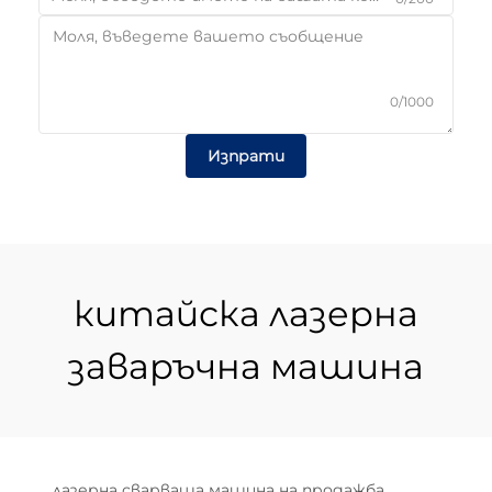
0/1000
Изпрати
китайска лазерна
заваръчна машина
лазерна сварваща машина на продажба