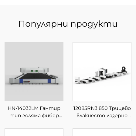
Популярни продукти
HN-14032LM Гантир
12085RN3 850 Трицево
тип голяма фибер
влакнесто-лазерно
лазерна машина за
устройство за
рязане
рязане на тръби