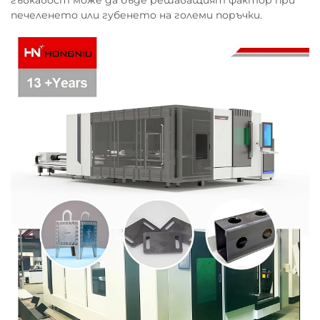
гъвкавост може да бъде решаващият фактор при
печеленето или губенето на големи поръчки.