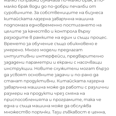
малко поправки означава по-малко брак, а по-
малко брак води до по-добри печалби от
суровините. За собствениците на бизнеса
китайската лазерна заваръчна машина
подпомага едновременно постигането на
целите за качество и контрола върху
разходите в рамките на един и същи процес.
Времето за обучение също обикновено е
умерено. Много модели предлагат
интуитивни интерфейси, предварително
зададени параметри и екрани с насочващи
инструкции. Новите служители могат бързо
да усвоят основните задачи и по-рано да
станат продуктивни. Китайската лазерна
заваръчна машина може да работи с различни
размери на продукти чрез смяна на
приспособленията и програмите, така че
една и съща машина може да обслужва
множество поръчки. Тази гъвкавост е ценна,