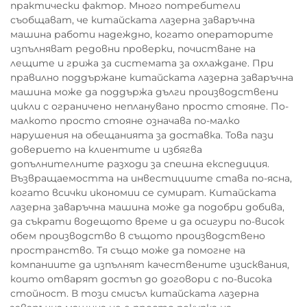
практически фактор. Много потребители
съобщават, че китайската лазерна заваръчна
машина работи надеждно, когато операторите
изпълняват редовни проверки, почистване на
лещите и грижа за системата за охлаждане. При
правилно поддържане китайската лазерна заваръчна
машина може да поддържа дълги производствени
цикли с ограничено непланувано просто стояне. По-
малкото просто стояне означава по-малко
нарушения на обещанията за доставка. Това пази
доверието на клиентите и избягва
допълнителните разходи за спешна експедиция.
Възвращаемостта на инвестициите става по-ясна,
когато всички икономии се сумират. Китайската
лазерна заваръчна машина може да подобри добива,
да съкрати водещото време и да осигури по-висок
обем производство в същото производствено
пространство. Тя също може да помогне на
компаниите да изпълнят качествените изисквания,
които отварят достъп до договори с по-висока
стойност. В този смисъл китайската лазерна