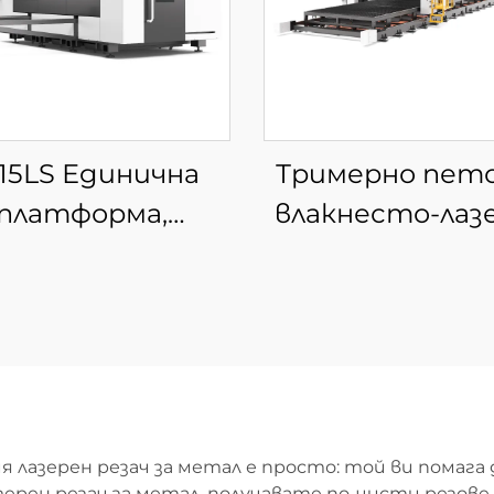
15LS Единична
Тримерно пет
платформа,
влакнесто-лаз
творена фибер
устройство 
ерна машина за
рязане
рязане
 лазерен резач за метал е просто: той ви помага
ерен резач за метал, получавате по-чисти резове 