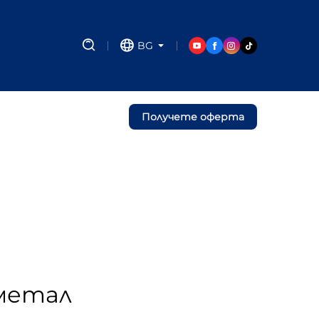
BG
Получете оферта
 метал