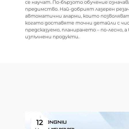
се научат. По-бързото обучение означав
предимство. Най-добрият лазерен резач
автоматични аларми, които позволяват
когато доставяте точни детайли с чист
предсказуемо, планирането – по-лесно,
изпълнени продукти.
12