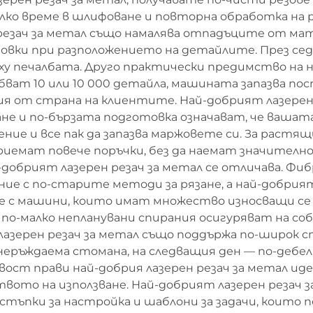
ко време в шлифоване и повторна обработка на р
 резач за метал също намалява отпадъците от мат
вки при разположението на детайлите. През сед
 печалбата. Друго практически предимство на на
ат 10 или 10 000 детайла, машината запазва пос
ия от страна на клиентите. Най-добрият лазерен
ане и по-бързата подготовка означават, че ваша
нение и все пак да запазва маржовете си. За рас
приемат повече поръчки, без да наемат значител
ай-добрият лазерен резач за метал се отличава. 
ие с по-старите методи за рязане, а най-добрият
ие с машини, които имат множество износващи се
по-малко непланувани спирания осигуряват на с
азерен резач за метал също поддържа по-широк с
ръждаема стомана, на следващия ден — по-дебел
авост прави най-добрия лазерен резач за метал ид
вото на използване. Най-добрият лазерен резач з
тъпки за настройка и шаблони за задачи, които 