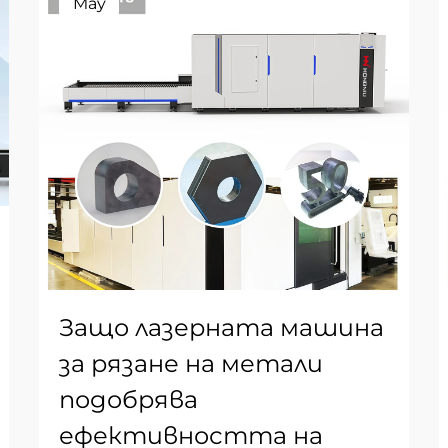
May
Защо лазерната машина
за рязане на метали
подобрява
ефективността на