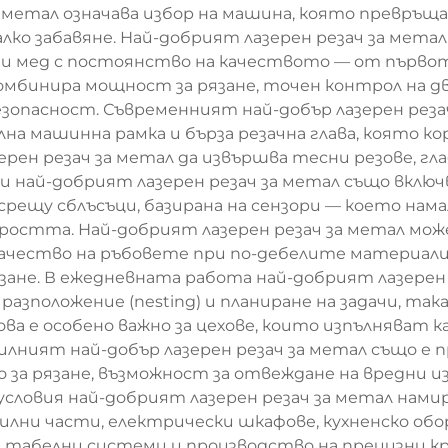
а метал означава избор на машина, която превръща
лко забавяне. Най-добрият лазерен резач за мета
 и мед с постоянство на качеството — от първо
 комбинира мощност за рязане, точен контрол на
езопасност. Съвременният най-добър лазерен реза
на машинна рамка и бърза резачна глава, която кор
ерен резач за метал да извършва тесни резове, гла
и най-добрият лазерен резач за метал също вклю
срещу сблъсъци, базирана на сензори — което нам
оростта. Най-добрият лазерен резач за метал мож
 качество на ръбовете при по-дебелите материали 
ане. В ежедневната работа най-добрият лазерен
азположение (nesting) и планиране на задачи, т
ва е особено важно за цехове, които изпълняват к
илният най-добър лазерен резач за метал също е 
за рязане, възможност за отвеждане на вредни и
условия най-добрият лазерен резач за метал нам
лни части, електрически шкафове, кухненско обо
а, табелни системи и производство на прецизни к