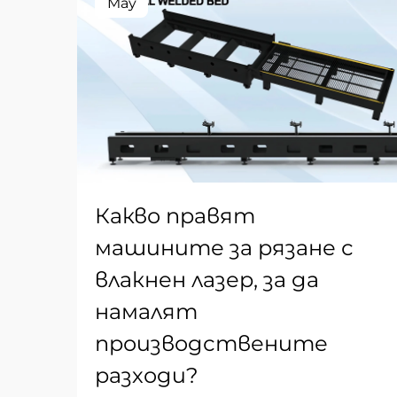
May
Какво правят
машините за рязане с
влакнен лазер, за да
намалят
производствените
разходи?