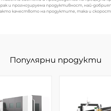
рак и прогнозируема продуктивност, най-добрият
акто качеството на продуктите, така и скорост
Популярни продукти