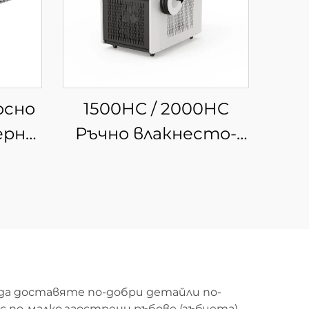
осно
1500HC / 2000HC
ерно
Ръчно влакнесто-
за
лазерно
почистващо
устройство с
водно охлаждане
 да доставяте по-добри детайли по-
с по-малко заострени ръбове (зъбчета),