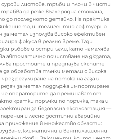
 сурови листове, тръби и плочи в чисти
л трябва да реже въглеродна стомана,
то до последното детайло. На практика
 движението, интелигентно софтуерно
ч за метал използва високо ефективен
игира фокуса в реално време. Тази
дки ръбове и остри ъгли, като намалява
чва автоматично почистване на дюзата,
алява простоите и предпазва скъпите
е да обработва тънки метали с висока
чрез регулиране на потока на газа и
 резач за метал поддържа импортиране
ака че операторите да преминават от
акто кратки поръчки по поръчка, така и
проектиран за безопасна експлоатация —
зпарения и лесно достъпни аварийни
ира приложение в множество области:
рудване, климатични и вентилационни
репежни скоби. За клиенти, които ценят