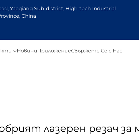
d, Yaoqiang Sub-district, High-tech Industrial
rovince, China
укти
Новини
Приложение
Свържете Се с Нас
обрият лазерен резач за