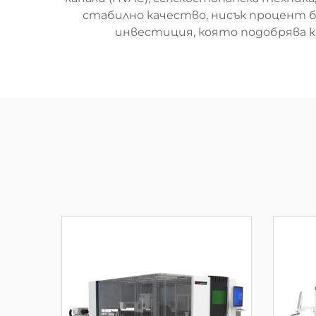
стабилно качество, нисък процент б
инвестиция, която подобрява к