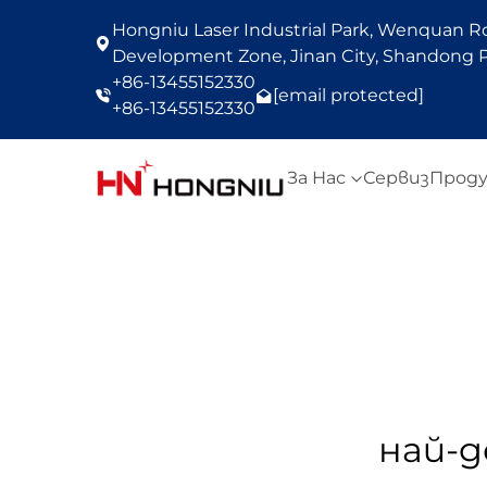
Hongniu Laser Industrial Park, Wenquan Roa
Development Zone, Jinan City, Shandong P
+86-13455152330
[email protected]
+86-13455152330
За Нас
Сервиз
Прод
най-д