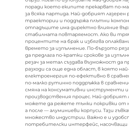
поради което екипите прекарват по-мал
за всяка партида. Най-добрият лазерен
траектории и поддържа плътни компоно
отпадъците има директно влияние върху
стабилната повтаряемост. Ако ви трябв
процентите на брак и избягва оплакван
времето за изпълнение. По-бързото ряз
да предлага по-кратки срокове за изпъл
резач за метал създава възможност да 
разходи са още една област, в която н
електроенергия по-ефективно в сравнен
по-малко рутинно поддръжка в сравнен
смяна на консумативни инструменти и 
производствения процес. Най-добрият л
можете да режете тънки покривки от не
а после — алуминиеви корпуси. Тази гъвк
множество индустрии. Важно е и удобст
потребителски интерфейс, насочващи с