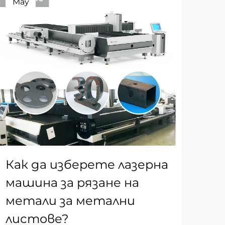
May
Ma
Как да изберете лазерна
Пр
машина за рязане на
ме
метали за метални
ре
листове?
фа