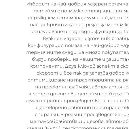
Изборът на най-добрия лазерен резач з
детайли с по-малко отпадъци и по-ма
неръждаема стомана, алуминий, месинг
най-добрият лазерен резач за метал
осигуряване и надеждни функции за б
влакнен лазерен източник, стабил
конфигурация помага на най-добрия лаз
термичните следи. За много покупател
бързи проверки на лещите и защита 
компоненти. Друг ключов аспект е ск
скорост и все пак да запазва добро
оптимизиране на траекторията на ряз
на проектни файлове, автоматично р
чертеж до готови детайли по-бързо. То
дълги серийни производствени серии. С
с затворено работно пространство 
спирачки. В реални производствени 
металообработващи цехове, автомоби
канали (HVAC), селскостопанска техник