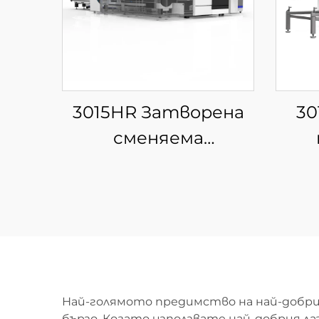
3015HR Затворена
30
сменяема
платформа за
за
интегрирана
лаз
лазерна рязка на
листове и тръби
Най-голямото предимство на най-добрия
бързо. Когато използвате най-добрия лаз