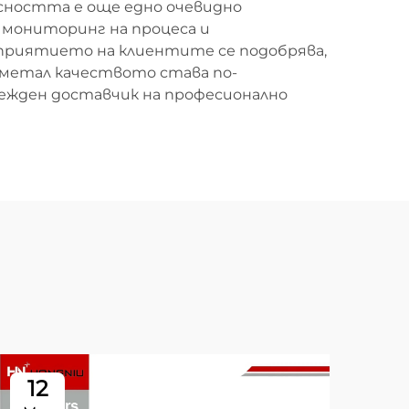
пасността е още едно очевидно
 мониторинг на процеса и
зприятието на клиентите се подобрява,
 метал качеството става по-
дежден доставчик на професионално
12
0