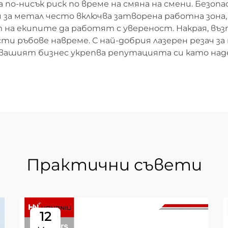
а по-нисък риск по време на смяна на смени. Безо
 за метал често включва затворена работна зона,
 на екипите да работят с увереност. Накрая, въ
и ръбове навреме. С най-добрия лазерен резач за
 а вашият бизнес укрепва репутацията си като на
Практични съвети
12