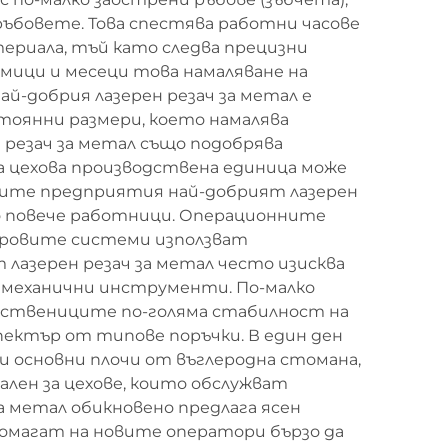
ъбовете. Това спестява работни часове
ериала, тъй като следва прецизни
мици и месеци това намаляване на
й-добрия лазерен резач за метал е
тоянни размери, което намалява
 резач за метал също подобрява
та цехова производствена единица може
тящите предприятия най-добрият лазерен
но повече работници. Операционните
Фибровите системи използват
 лазерен резач за метал често изисква
 механични инструменти. По-малко
обствениците по-голяма стабилност на
пектър от типове поръчки. В един ден
и основни плочи от въглеродна стомана,
еален за цехове, които обслужват
а метал обикновено предлага ясен
помагат на новите оператори бързо да