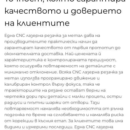
качеството и доверието
на клиентите
Една CNC лазерна резачка за метал дава на
производителите практически начин да
гарантират качеството от първия прототип до
окончателната доставка. Най-ценената й
характеристика е контролираната прецизност,
която осигурява повтаряемост на детайлите с
минимално отклонение. Всяка CNC лазерна резачка за
метал използва програмирано движение и
калибриран контрол върху фокуса, така че
траекториите на рязане остават верни на
чертежа дори при детайли с малки процепи, остри
радиуси и плътни шаржи от отвори. Тази
повтаряемост намалява необходимостта от ръчна
подгонка по време на сглобяването и намалява риска
от корекции в късния етап. За клиентите това има
видими и измерими последици. Една CNC лазерна