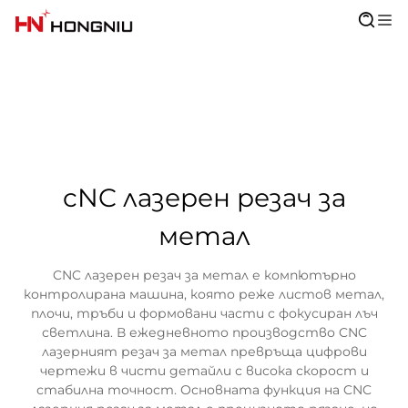
cNC лазерен резач за
метал
CNC лазерен резач за метал е компютърно
контролирана машина, която реже листов метал,
плочи, тръби и формовани части с фокусиран лъч
светлина. В ежедневното производство CNC
лазерният резач за метал превръща цифрови
чертежи в чисти детайли с висока скорост и
стабилна точност. Основната функция на CNC