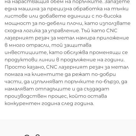
на нарастващия обем на поръчките. Запазете
една машина за прецизна обработка на тънки
листове или добавете единици с по-висока
мощност за по-дебели плочи, като използвате
сходна логика за управление. Тъй като CNC
лазерният резач за метал намира приложение
в много отрасли, той защитава
инвестициите, като обслужва променящи се
продуктови линии в продължение на години.
Просто казано, CNC лазерният резач за метал
помага на клиентите да режат по-добри
части, да изпълняват поръчките по-бързо, да
намаляват отпадъците и да създадат
производствен процес, който остава
конкурентен година след година.