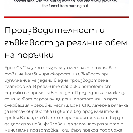
Производителност и
гъвкавост за реалния обем
на поръчки
Една CNC лазерна рязачка за метал се отличава с
това, че комбинира скорост и гъвкавост при
изпълнение на задачи в една производствена
платформа. В реалните фабрики потокът от
поръчки се променя всеки ден. През един час може да
се изискват персонализирани прототипи, а през
следващия – серийни части. Една CNC лазерна рязачка
за метал обработва и двете без продължителни
прекъсвания, тъй като операторите могат бързо
да заредят нови файлове и да започнат рязането с
минимална подготовка. Този бърз преход поддържа