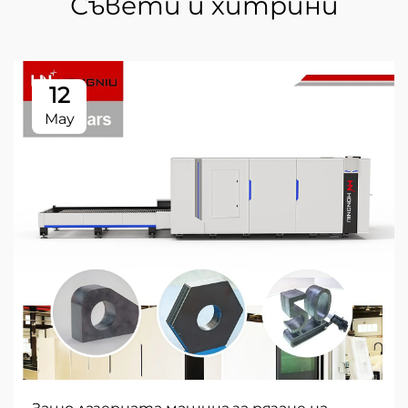
Съвети и хитрини
12
May