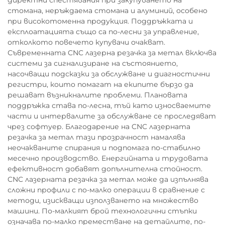
директни спестявания при закупуването на
стомана, неръждаема стомана и алуминий, особено
при високотоменна продукция. Поддръжката и
експлоатацията също са по-лесни за управление,
отколкото повечето купувачи очакват.
Съвременната CNC лазерна резачка за метал включва
системи за сигнализиране на състоянието,
насочващи подсказки за обслужване и диагностични
регистри, които помагат на екипите бързо да
решават възникналите проблеми. Плановата
поддръжка става по-лесна, тъй като износваемите
части и интервалите за обслужване се проследяват
чрез софтуер. Благодарение на CNC лазерната
резачка за метал тази прозрачност намалява
неочакваните спирания и подпомага по-стабилно
месечно производство. Енергийната и трудовата
ефективност добавят допълнителна стойност.
CNC лазерната резачка за метал може да изпълнява
сложни профили с по-малко операции в сравнение с
методи, изискващи използването на множество
машини. По-малкият брой технологични стъпки
означава по-малко преместване на детайлите, по-