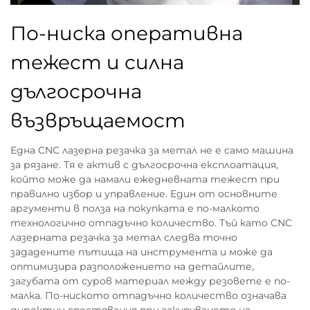
По-ниска оперативна
тежест и силна
дългосрочна
възвръщаемост
Една CNC лазерна резачка за метал не е само машина
за рязане. Тя е актив с дългосрочна експлоатация,
който може да намали ежедневната тежест при
правилно избор и управление. Един от основните
аргументи в полза на покупката е по-малкото
технологично отпадъчно количество. Тъй като CNC
лазерната резачка за метал следва точно
зададените пътища на инструмента и може да
оптимизира разположението на детайлите,
загубата от суров материал между резовете е по-
малка. По-ниското отпадъчно количество означава