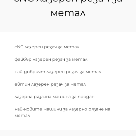
метал
cNC лазерен резач за метал
файбър лазерен резач за метал
най-добрият лазерен резач за метал
евтин лазерен резач за метал
лазерна рязачна машина за продан
най-новите машини за лазерно рязане на
метал