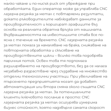
малко чакане и по-нисък риск от увреждане при
обработката. Един оператор може да управлява CNC
лазерна резачка за метал с повтаряеми резултати,
докато ръководителите наблюдават данните за
производителност и коригират графиците въз
основа на реалната обратна връзка от машината.
Възвращаемостта на инвестициите става все по-
ясна с течение на времето. CNC лазерната резачка
за метал помага за намаляване на брака, снижаване на
повторната обработка и скъсяване на
производствените цикли – всичко това подобрява
паричния поток. Освен това тя подпомага
разширяването на производството, без да се налага
незабавно разрастване чрез създаване на множество
отделни технологични участъци. При увеличаване на
търсенето предприятията могат да добавят
автоматизация или втора смяна около същата CNC
лазерна резачка за метал. За потенциалните
клиенти ключовото послание е просто: CNC
лазерната резачка за метал осигурява измерима
бизнес стойност, която надхвърля самата скорост