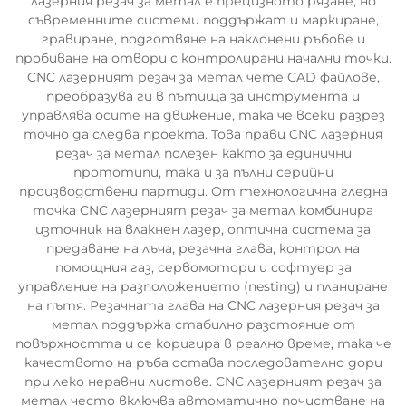
лазерния резач за метал е прецизното рязане, но
съвременните системи поддържат и маркиране,
гравиране, подготвяне на наклонени ръбове и
пробиване на отвори с контролирани начални точки.
CNC лазерният резач за метал чете CAD файлове,
преобразува ги в пътища за инструмента и
управлява осите на движение, така че всеки разрез
точно да следва проекта. Това прави CNC лазерния
резач за метал полезен както за единични
прототипи, така и за пълни серийни
производствени партиди. От технологична гледна
точка CNC лазерният резач за метал комбинира
източник на влакнен лазер, оптична система за
предаване на лъча, резачна глава, контрол на
помощния газ, сервомотори и софтуер за
управление на разположението (nesting) и планиране
на пътя. Резачната глава на CNC лазерния резач за
метал поддържа стабилно разстояние от
повърхността и се коригира в реално време, така че
качеството на ръба остава последователно дори
при леко неравни листове. CNC лазерният резач за
метал често включва автоматично почистване на