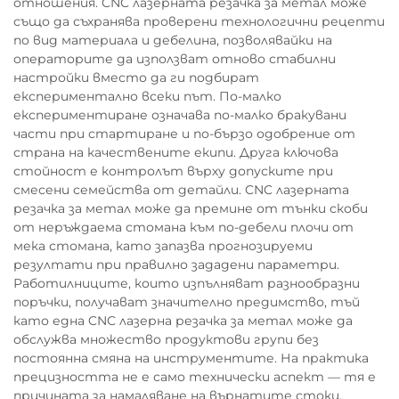
отношения. CNC лазерната резачка за метал може
също да съхранява проверени технологични рецепти
по вид материала и дебелина, позволявайки на
операторите да използват отново стабилни
настройки вместо да ги подбират
експериментално всеки път. По-малко
експериментиране означава по-малко бракувани
части при стартиране и по-бързо одобрение от
страна на качествените екипи. Друга ключова
стойност е контролът върху допуските при
смесени семейства от детайли. CNC лазерната
резачка за метал може да премине от тънки скоби
от неръждаема стомана към по-дебели плочи от
мека стомана, като запазва прогнозируеми
резултати при правилно зададени параметри.
Работилниците, които изпълняват разнообразни
поръчки, получават значително предимство, тъй
като една CNC лазерна резачка за метал може да
обслужва множество продуктови групи без
постоянна смяна на инструментите. На практика
прецизността не е само технически аспект — тя е
причината за намаляване на върнатите стоки,