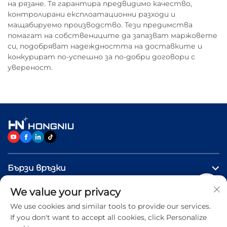
на рязане. Тя гарантира предвидимо качество,
контролирани експлоатационни разходи и
мащабируемо производство. Тези предимства
помагат на собствениците да запазват маржовете
си, подобряват надеждността на доставките и
конкурират по-успешно за по-добри договори с
увереност.
Бързи връзки
We value your privacy
ПРОДУКТИ
We use cookies and similar tools to provide our services.
If you don't want to accept all cookies, click Personalize
Свържете се с нас