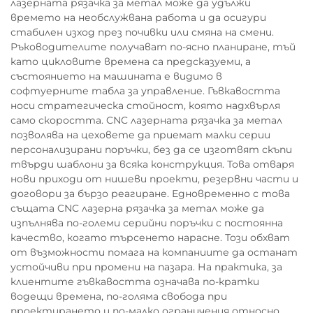
лазерната рязачка за метал може да удължи
времето на необслужвана работа и да осигури
стабилен изход през почивки или смяна на смени.
Ръководителите получават по-ясно планиране, тъй
като цикловите времена са предсказуеми, а
състоянието на машината е видимо в
софтуерните табла за управление. Гъвкавостта
носи стратегическа стойност, която надхвърля
само скоростта. CNC лазерната рязачка за метал
позволява на цеховете да приемат малки серии
персонализирани поръчки, без да се изготвят скъпи
твърди шаблони за всяка конструкция. Това отваря
нови приходи от нишеви проекти, резервни части и
договори за бързо реагиране. Едновременно с това
същата CNC лазерна рязачка за метал може да
изпълнява по-големи серийни поръчки с постоянна
качество, когато търсенето нарасне. Този обхват
от възможности помага на компаниите да останат
устойчиви при промени на пазара. На практика, за
клиентите гъвкавостта означава по-кратки
водещи времена, по-голяма свобода при
проектирането и по-малко ограничения относно