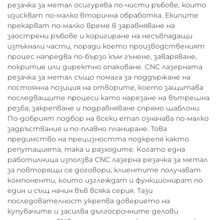
резачка за метал осигурява по-чисти ръбове, които
изискват по-малко вторична обработка. Екипите
прекарват по-малко време в заравняване на
заострени ръбове и коригиране на несъвпадащи
изпъкнали части, поради което производственият
процес напредва по-бързо към гънене, заваряване,
покритие или директно опаковане. CNC лазерната
резачка за метал също помага за поддържане на
постоянна позиция на отворите, което защитава
последващите процеси като нарезане на вътрешна
резба, закрепване и подравняване спрямо шаблони.
По-добрият подбор на всеки етап означава по-малко
задръствания и по-плавно планиране. Това
предимство на прецизността подкрепя както
репутацията, така и разходите. Когато една
работилница използва CNC лазерна резачка за метал
за повторящи се договори, клиентите получават
компоненти, които изглеждат и функционират по
един и същ начин във всяка серия. Тази
последователност укрепва доверието на
купувачите и засилва дългосрочните делови