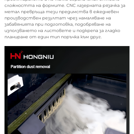
сложността на формите. CNC лазерната рязачка за
метал превръща тези предимства в ежедневен
производствен резултат чрез намаляване на
забавянията при подготовка, подобряване на
използването на листовете и подкрепа за гладко
планиране от един тип поръчка към друг.