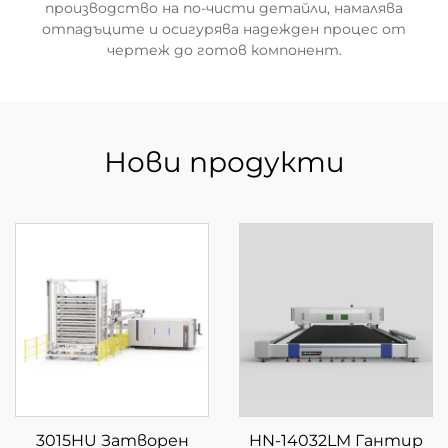
производство на по-чисти детайли, намалява
отпадъците и осигурява надежден процес от
чертеж до готов компонент.
Нови продукти
3015HU Затворен
HN-14032LM Гантир