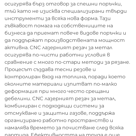
осигурява бърз отговор за спешни поръчки,
тъй като не изисква специализирани твърди
инструменти за всяка нова форма. Тази
гъвкавост помага на собствениците на
бизнеса да приемат повече видове поръчки и
да поддържат производствената мощност
активна. CNC лазерният резач за метал
осигурява по-чисти работни условия в
сравнение с много по-стари методи за рязане.
Процесът създава тесни резове и
контролиран вход на топлина, поради което
околните материали изпитват по-малко
деформация при много често срещани
дебелини. CNC лазерният резач за метал,
комбиниран с подходящи системи за
отсмукване и защитни газове, поддържа
организирано работно пространство и
намалява времето за почистване след всяка
партида. Ефективността на труда е още