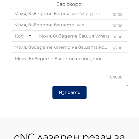
вас скоро.
0/100
0/100
Код
0/100
0/200
0/1000
Изпрати
cNC лазерен резач за