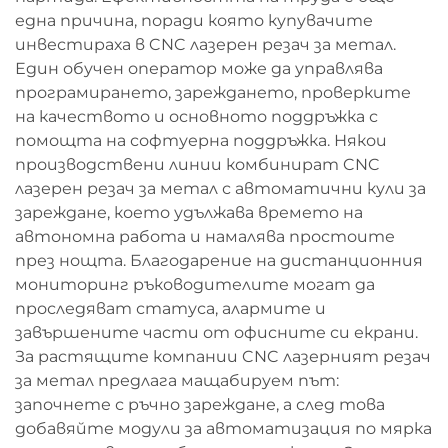
една причина, поради която купувачите
инвестираха в CNC лазерен резач за метал.
Един обучен оператор може да управлява
програмирането, зареждането, проверките
на качеството и основното поддръжка с
помощта на софтуерна поддръжка. Някои
производствени линии комбинират CNC
лазерен резач за метал с автоматични кули за
зареждане, което удължава времето на
автономна работа и намалява простоите
през нощта. Благодарение на дистанционния
мониторинг ръководителите могат да
проследяват статуса, алармите и
завършените части от офисните си екрани.
За растящите компании CNC лазерният резач
за метал предлага мащабируем път:
започнете с ръчно зареждане, а след това
добавяйте модули за автоматизация по мярка