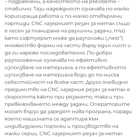
– подравнени, а качеството на ръбовете –
стабилно. Тази надеждност означава по-малко
коригираща работа и по-малко отхвърлени
партиди. CNC лазерният резач за метал също
е лесен за планиране на различни задачи, тъй
като софтуерът може да разположи („nest“)
множество форми на части върху един лист и
да ги нареже последователно. По-добро
разположение означава по-ефективно
използване на материала, а по-ефективното
използване на материала води до по-ниска
себестойност на всяка част. Друго очевидно
предимство на CNC лазерния резач за метал е
скоростта както при рязането, така и при
превключването между задачи. Операторите
могат бързо да заредят нова програма, поради
което машината се адаптира към
индивидуални поръчки и производство на
малки серии. CNC лазерният резач за метал