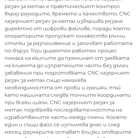
резач за метал е практическият контрол
върху разходите, времето и качеството. CNC
лазерният резач за метал извършва рязане
директно от цифрови файлове, поради което
операторите пропускат множество ръчни
стъпки за разположение и започват работата
по-бързо. Този директен работен процес
помага на екипите да преминат от заявката
на клиента до изпратените части без дълги
забавяния при подготовката. CNC лазерният
резач за метал също намалява
необходимостта от проби и грешки, тъй
като машината следва точните координати
при всеки цикъл. CNC лазерният резач за
метал подобрява последователността на
изработваните части между смени. Когато
един и същи файл се изпълнява днес и след
месец, размерите остават близки, отворите