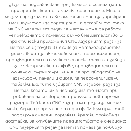
дюзата, подравняване чрез камера и сигнализация
при грешки, което намалява простоите. Много
модели предлагат и автоматични маси за зареждане
и манипулатори за сортиране на детайлите, така
че CNC лазерният резач за метал може да работи
непрекъснато с по-малко ръчно вмешателство. В
практически приложения CNC лазерният резач за
метал се използва в цехове за металообработка,
доставчици за автомобилната промишленост,
производители на селскостопанска техника, заводи
за електрически шкафове, производители на
кухненски фурнитури, линии за производство на
асансьорни панели и фирми за персонализирани
табелки. Екипите избират CNC лазерен резач за
метал, когато им е необходима точност при
пробиване на отвори, остри ъгли и повтаряеми
размери. Тъй като CNC лазерният резач за метал
може бързо да премине от един файл към друг, той
поддържа смесени поръчки и кратки срокове за
доставка. За купувачите предимството е очевидно:
CNC лазерният резач за метал помага за по-бързо