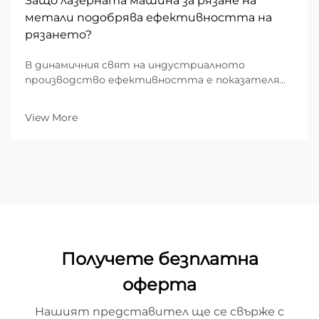
Защо лазерната машина за рязане на
метали подобрява ефективността на
рязането?
В динамичния свят на индустриалното
производство ефективността е показателят,
който определя рентабилността. За B2B
фабрикационни предприятия преходът от
View More
традиционното механично рязане към
напреднали лазерни рязачки се е оказал най-...
Получете безплатна
оферта
Нашият представител ще се свърже с