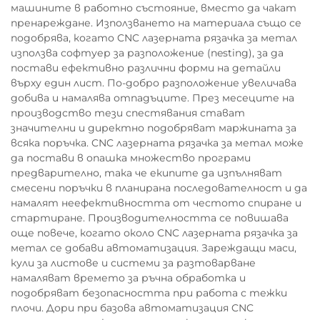
машините в работно състояние, вместо да чакат
пренареждане. Използването на материала също се
подобрява, когато CNC лазерната рязачка за метал
използва софтуер за разположение (nesting), за да
постави ефективно различни форми на детайли
върху един лист. По-добро разположение увеличава
добива и намалява отпадъците. През месеците на
производство тези спестявания стават
значителни и директно подобряват маржината за
всяка поръчка. CNC лазерната рязачка за метал може
да постави в опашка множество програми
предварително, така че екипите да изпълняват
смесени поръчки в планирана последователност и да
намалят неефективността от честото спиране и
стартиране. Производителността се повишава
още повече, когато около CNC лазерната рязачка за
метал се добави автоматизация. Зареждащи маси,
кули за листове и системи за разтоварване
намаляват времето за ръчна обработка и
подобряват безопасността при работа с тежки
плочи. Дори при базова автоматизация CNC