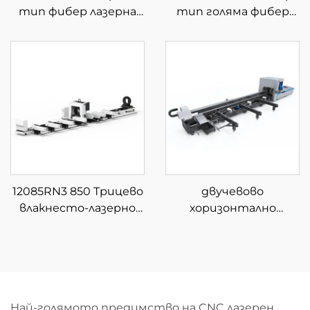
тип фибер лазерна
тип голяма фибер
машина за рязане с
лазерна машина за
автоматично
рязане
зареждане и
разтоварване на
материали
12085RN3 850 Трицево
двучевово
влакнесто-лазерно
хоризонтално
устройство за
устройство за
рязане на тръби
рязане на тръби с
полуавтоматично
зареждане
Най-голямото предимство на CNC лазерен