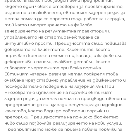
грешки. В малки производствени предприятия,
където един човек е отговорен за проектирането,
рязането и опаковането, евтиният лазерен резач за
метал помага да се опрости тази работна нагрузка,
тъй като импортирането на файлове,
генерирането на резултантна траектория и
управлението на стартиране/спиране са
интуитивно прости. Прецизността също повишава
доверието на клиентите. Клиентите, които
поръчват крепежни елементи, капаци, шкафове или
декоративни панели, очакват детайли, които
съвпадат с чертежите при всяка поръчка.
Евтиният лазерен резач за метал подкрепя това
очакване чрез стабилно управление на движението и
последователно поведение на лазерния лъч. При
многократно изпълнение на поръчки евтиният
лазерен резач за метал помага на производственото
предприятие да си изгради репутация за надеждно
качество, което води до повторни поръчки и
препоръки. Прецизността на по-ниско бюджетно
ниво също позволява реализирането на нови услуги.
Предприятието може да приема повече поръчки за