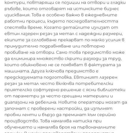
контури, повтарящи се позиции на отвори и гладки
ръбове, които отговарят на истинските бизнес
изисквания. Това е особено важно в ежедневните
работни процеси, където последователността
спестява време. Когато детайлите излизат от
евтин лазерен резач за метал с надеждни размери,
екипите за сглобяване прекарват по-малко усилия в
принудително подравняване или повторно
пробиване на отвори. Само това предимство може
да елиминира множество скрити разходи за труд,
които обикновено не се появяват в фактурата за
машината. Друга ключова предимство е
предсказуемата подготовка. Евтиният лазерен
резач за метал често включва потребителски
приятелско софтуерно решение с ясни библиотеки
от параметри за често срещани материали и
диапазони на дебелина. Новите оператори могат да
започнат с проверени настройки, да изпълнят
пробни ленти и бързо да преминат към серийно
производство. Това намалява натиска при
обучението и намалява броя на първоначалните