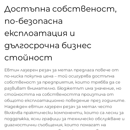
Достъпна собственост,
по-безопасна
експлоатация и
дългосрочна бизнес
стойност
Евтин лазерен резач за метал предлага повече от
по-ниска покупна цена – той осигурява достъпна
собственост за предприятия, които трябва да се
развиват внимателно. Бюджетът има значение, но
стойността на собствеността произтича от
общото експлоатационно поведение през годините.
Надежден евтин лазерен резач за метал често
включва практически компоненти, които са лесни за
поддръжка, ясни графици за техническо обслужване и
диагностични съобщения, които помагат на