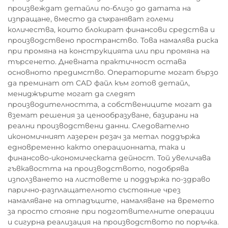
произвеждат детайли по-близо до датата на
изпращане, вместо да съхраняват големи
количества, които блокират финансови средства и
производствено пространство. Това намалява риска
при промяна на конструкцията или при промяна на
търсенето. Дневната практичност остава
основното предимство. Операторите могат бързо
да преминат от CAD файл към готов детайл,
мениджърите могат да следят
производителността, а собствениците могат да
вземат решения за ценообразуване, базирани на
реални производствени данни. Следователно
икономичният лазерен резач за метал поддържа
едновременно както операционната, така и
финансово-икономическата дейност. Той увеличава
гъвкавостта на производството, подобрява
използването на листовете и поддържа по-здраво
парично-разплащателното състояние чрез
намаляване на отпадъците, намаляване на времето
за просто стояне при подготвителните операции
и сигурна реализация на производството по поръчка.