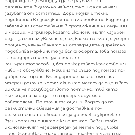
подреждане (nesting), за да се разположат
детайлите възможно най-плътно и да се намали
загубата от остатъци. Дори незначителни
подобрения в използването на листовете водят до
забележими спестявания в продължение на седмици
и месеци. Например, когато икономичният лазерен
резач за метал увеличи използваемата площ с умерен
процент, намаляването на отпадъците директно
подобрява маржините за всяка оферта. Това помага
на предприятията да останат
конкурентоспособни, без да жертват качество или
ниво на обслужване. Машината също подпомага по-
добро планиране. Благодарение на икономичния
лазерен резач за метал екипите могат да оценяват
цикъла на производството по-точно, тъй като
пътищата на рязане са програмируеми и
повтаряеми. По-точните оценки водят до по-
реалистични обещания за доставка, а по-
реалистичните обещания за доставка укрепват
взаимоотношенията с клиентите. Освен това
икономичният лазерен резач за метал поддържа
производство с ниски запаси. Цеховете могат да