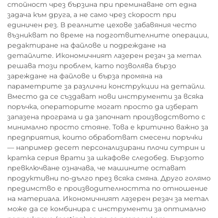
стойност чрез бързина при преминаване от една
задача към друга, а не само чрез скорост при
единичен рез. В реалните цехове забавяния често
възникват по време на подготвителните операции,
редактиране на файлове и подреждане на
детайлите. Икономичният лазерен резач за метал
решава този проблем, като позволява бързо
зареждане на файлове и бърза промяна на
параметрите за различни конструкции на детайли.
Вместо да се създават нови инструменти за всяка
поръчка, операторите могат просто да изберат
запазена програма и да започнат производството с
минимално просто стояне. Това е критично важно за
предприятия, които обработват смесени поръчки
— например десет персонализирани плочи сутрин и
кратка серия врати за шкафове следобед. Бързото
превключване означава, че машините остават
продуктивни по-дълго през всяка смяна. Друго голямо
предимство е производителността по отношение
на материала. Икономичният лазерен резач за метал
може да се комбинира с инструменти за оптимално