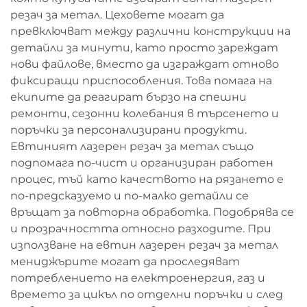
резач за метал. Цеховете могат да
превключват между различни конструкции на
детайли за минути, като просто зареждат
нови файлове, вместо да изграждат отново
фиксиращи приспособления. Това помага на
екипите да реагират бързо на спешни
ремонти, сезонни колебания в търсенето и
поръчки за персонализирани продукти.
Евтиният лазерен резач за метал също
подпомага по-чист и организиран работен
процес, тъй като качеството на рязането е
по-предсказуемо и по-малко детайли се
връщат за повторна обработка. Подобрява се
и прозрачността относно разходите. При
използване на евтин лазерен резач за метал
мениджърите могат да проследяват
потреблението на електроенергия, газ и
времето за цикъл по отделни поръчки и след