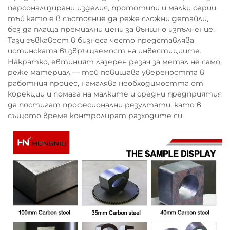
персонализирани изделия, прототипи и малки серии,
тъй като е в състояние да реже сложни детайли,
без да плаща премиални цени за външно изпълнение.
Тази гъвкавост в бизнеса често представлява
истинската възвръщаемост на инвестициите.
Накратко, евтиният лазерен резач за метал не само
реже материал — той повишава увереността в
работния процес, намалява необходимостта от
корекции и помага на малките и средни предприятия
да постигат професионални резултати, като в
същото време контролират разходите си.