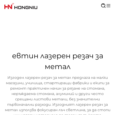
евтин лазерен резач за
метал
Изгоден лазерен резач за метал предлага на малки
магазини, училища, стартиращи фабрики и екипи за
ремонт практичен начин за рязане на стомана,
неръждаема стомана, алуминий и други често
срещани листови метали, без значителни
първоначални разходи. Изгодният лазерен резач за
метал използва фокусиран лъч светлина, за да стопи