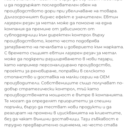
и да поддържат последователен обем на
производството дори при увеличаване на товара.
Дългосрочният бизнес ефект е значителен. Евтин
лазерен резач за метал може да помогне на една
компания да премине от зависимост от
субподрядчици към директен контрол върху
производството, което често подобрява
запазването на печалбата и доверието към марката.
С времето същият евтин лазерен резач за метал
може да подкрепи разширяването в нови пазари,
като например персонализирано производство,
проекти за реновиране, поправки в селското
стопанство и доставка на малки серии на OEM
производители. Собствениците също получават по-
добър стратегически контрол, тъй като
производствената мощност е вътре в компанията.
Те могат да определят приоритети за спешни
поръчки, бързо да тестват нови продукти и да
реагират на промени в изискванията на клиентите,
без да чакат външни доставчици. Тази гъвкавост е
трудно предварително оценяема, но често става