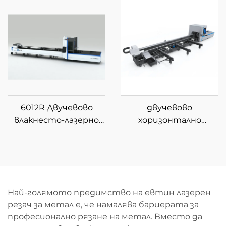
рязане
лазерна машина за
рязане
6012R Двучевово
двучевово
влакнесто-лазерно
хоризонтално
устройство за
устройство за
рязане на тръби
рязане на тръби с
полуавтоматично
зареждане
Най-голямото предимство на евтин лазерен
резач за метал е, че намалява бариерата за
професионално рязане на метал. Вместо да