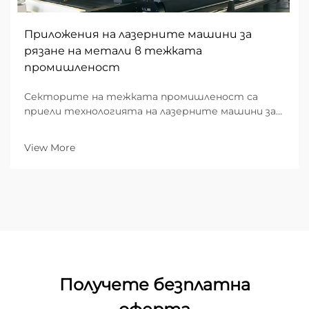
Приложения на лазерните машини за
рязане на метали в тежката
промишленост
Секторите на тежката промишленост са
приели технологията на лазерните машини за
рязане на метали като трансформиращо
решение за прецизно производство и мащабни
View More
операции по метална обработка. Тези
напреднали системи осигуряват
безпрецедентна точност, ефективност и
разнообразие...
Получете безплатна