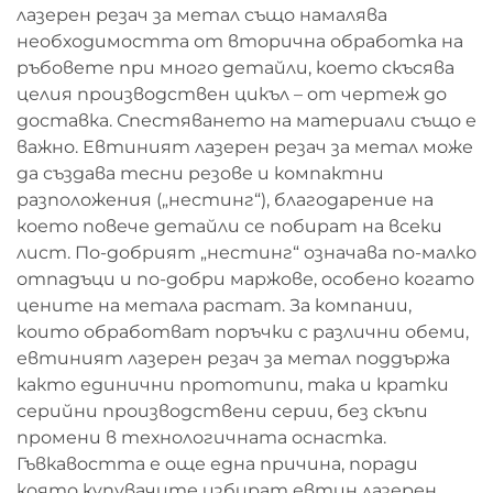
лазерен резач за метал също намалява
необходимостта от вторична обработка на
ръбовете при много детайли, което скъсява
целия производствен цикъл – от чертеж до
доставка. Спестяването на материали също е
важно. Евтиният лазерен резач за метал може
да създава тесни резове и компактни
разположения („нестинг“), благодарение на
което повече детайли се побират на всеки
лист. По-добрият „нестинг“ означава по-малко
отпадъци и по-добри маржове, особено когато
цените на метала растат. За компании,
които обработват поръчки с различни обеми,
евтиният лазерен резач за метал поддържа
както единични прототипи, така и кратки
серийни производствени серии, без скъпи
промени в технологичната оснастка.
Гъвкавостта е още една причина, поради
която купувачите избират евтин лазерен