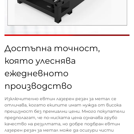
Достъпна точност,
която улеснява
ежедневното
производство
Изключително евтин лазерен резач за метал се
отличава, когато екипите имат нужда от висока
прецизност без премиални цени. Много покупатели
предполагат, че по-ниската цена означава грубо
качество на резултата, но добре подбран евтин
лазерен резач за метал може да осигури чисти