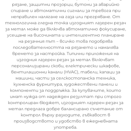
рязане, защитни прозорци, бутони за аварийно
спиране и автоматични сигнали за тревога при
неправилен налягане на газа или прегряване. От
технологична гледна точка изгодният лазерен резач
за метал може да включва автоматично фокусиране,
усещане на височината и интелигентно планиране
на резачния път – всичко това подобрява
последователността на рязането и намалява
времето за настройка. Типични приложения на
изгодния лазерен резач за метал включват
персонализирани скоби, електрически шкафове,
вентилационни канали (HVAC), табели, капаци за
машини, части за селскостопанска техника,
кухненска фурнитура, художествени панели и
компоненти за поддръжка. За купувачите, които
имат нужда от надежден резултат при строго
контролиран бюджет, изгодният лазерен резач за
метал предлага добре балансирано съчетание от
контрол върху разходите, гъвкавост в
производството и удобство в ежедневната
употреба.