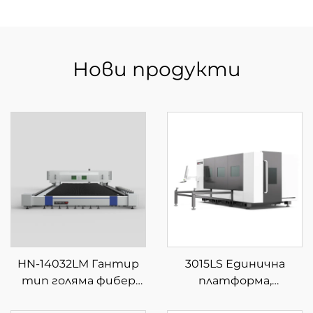
Нови продукти
HN-14032LM Гантир
3015LS Единична
тип голяма фибер
платформа,
лазерна машина за
затворена фибер