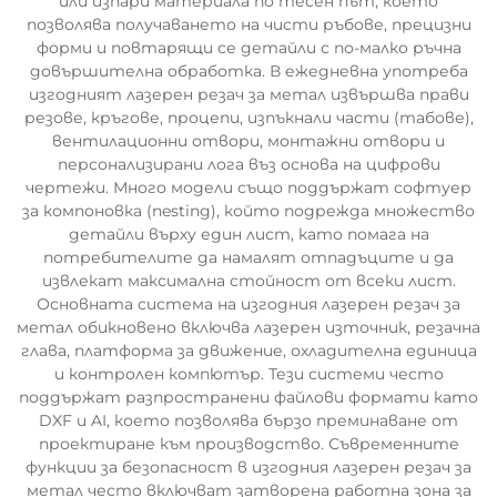
или изпари материала по тесен път, което
позволява получаването на чисти ръбове, прецизни
форми и повтарящи се детайли с по-малко ръчна
довършителна обработка. В ежедневна употреба
изгодният лазерен резач за метал извършва прави
резове, кръгове, процепи, изпъкнали части (табове),
вентилационни отвори, монтажни отвори и
персонализирани лога въз основа на цифрови
чертежи. Много модели също поддържат софтуер
за компоновка (nesting), който подрежда множество
детайли върху един лист, като помага на
потребителите да намалят отпадъците и да
извлекат максимална стойност от всеки лист.
Основната система на изгодния лазерен резач за
метал обикновено включва лазерен източник, резачна
глава, платформа за движение, охладителна единица
и контролен компютър. Тези системи често
поддържат разпространени файлови формати като
DXF и AI, което позволява бързо преминаване от
проектиране към производство. Съвременните
функции за безопасност в изгодния лазерен резач за
метал често включват затворена работна зона за