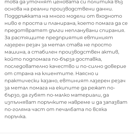
това да уточнят ценовата си политика въз
основа на реални производствени данни.
Поддръжката на много модели от входното
ниво е проста и планирана, което помага да се
предотвратят дълги непланувани спирания.
За растящите предприятия евтиният
лазерен резач за метал става не просто
машина, а стабилен производствен актив,
който подпомага по-бърза доставка,
последователно качество и по-силно доверие
от страна на клиентите. Наясно и
практически казано, евтиният лазерен резач
за метал помага на екипите да режат по-
бързо, да губят по-малко материали, да
изпълняват поръчките навреме и да запазват
по-голяма част от печалбата по всяка
поръчка.