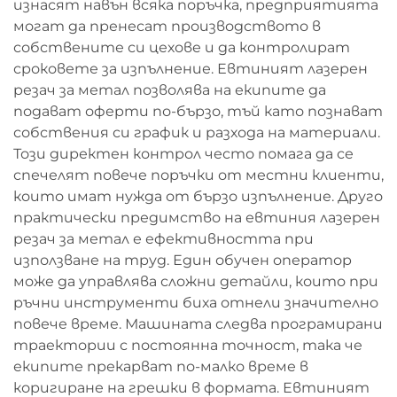
изнасят навън всяка поръчка, предприятията
могат да пренесат производството в
собствените си цехове и да контролират
сроковете за изпълнение. Евтиният лазерен
резач за метал позволява на екипите да
подават оферти по-бързо, тъй като познават
собствения си график и разхода на материали.
Този директен контрол често помага да се
спечелят повече поръчки от местни клиенти,
които имат нужда от бързо изпълнение. Друго
практически предимство на евтиния лазерен
резач за метал е ефективността при
използване на труд. Един обучен оператор
може да управлява сложни детайли, които при
ръчни инструменти биха отнели значително
повече време. Машината следва програмирани
траектории с постоянна точност, така че
екипите прекарват по-малко време в
коригиране на грешки в формата. Евтиният