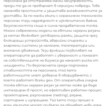
персонала да отстранява малки неизправности,
преди те да се превърнат в сериозни повреди. Това
намалява простоите и защитава ангажиментите за
доставки. За по-малки екипи с ограничено техническо
персонал тази надеждност е изключително важна.
Безопасността също е силна продавателна точка.
Много съвременни модели на евтини лазерни резачи
за метал включват затворени рамки, защита чрез
блокиращи устройства, аварийни спирачки и
алармени системи за налягане, температура или
аномално движение. Тези функции позволяват на
операторите да работят с увереност и помагат
на собствениците на бизнеса да намалят риска от
инциденти. По-безопасната среда подпомага
стабилността на персонала, тъй като
работниците имат доверие в оборудването, с
което работят всеки ден. От оперативна гледна
точка евтин лазерен резач за метал може да бъде
интегриран в прост, но ефективен работен процес:
проектиране, разполагане (nesting), рязане,
сортиране и изпращане. Тъй като този процес е
ясен, екипите могат по-бързо да обучават нови хора