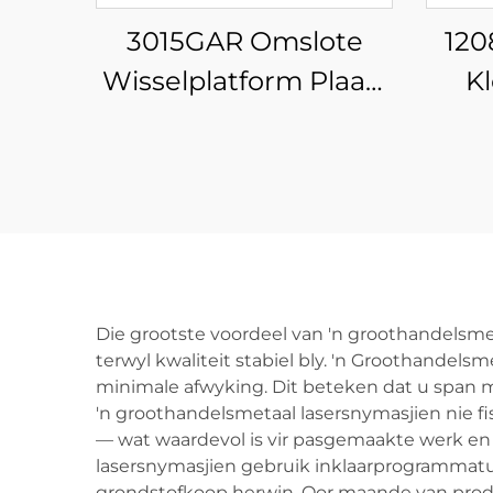
3015GAR Omslote
120
Wisselplatform Plaat-
Kl
en Pypgeïntegreerde
Veeselaser
Snymasjien
Die grootste voordeel van 'n groothandelsme
terwyl kwaliteit stabiel bly. 'n Groothandels
minimale afwyking. Dit beteken dat u span m
'n groothandelsmetaal lasersnymasjien nie f
— wat waardevol is vir pasgemaakte werk en ko
lasersnymasjien gebruik inklaarprogrammatuur
grondstofkoop herwin. Oor maande van produ