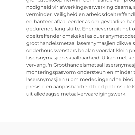
nodigheid vir afwerkingsverwerking daarna, 
verminder. Veiligheid en arbeidsdoeltreffend
en hanteer aflaai eerder as om gevaarlike h
gedurende lang skifte. Energieverbruik het
doeltreffender omskakel as ouer snymetodes,
groothandelsmetaal lasersnymasjien dikwels
onderhoudsvensters beplan voordat klein prob
lasersnymasjien skaalbaarheid. U kan met ke
vervang. 'n Groothandelsmetaal lasersnymasj
monteringspasvorm ondersteun en minder te
lasersnymasjien u om mededingend te bied, t
presisie en aanpasbaarheid bied potensiële 
uit alledaagse metaalvervaardigingswerk.