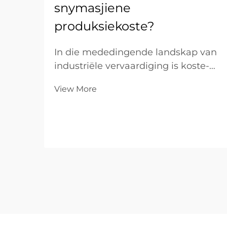
snymasjiene
produksiekoste?
In die mededingende landskap van
industriële vervaardiging is koste-
optimisering die brug tussen ’n
View More
strydende werkswinkel en ’n
markleidende onderneming. Vir
B2B-vennootskappe wat
spesialiseer in metaalvervaardiging,
bepaal die toerusting op die
vervaardigingsvloer die...