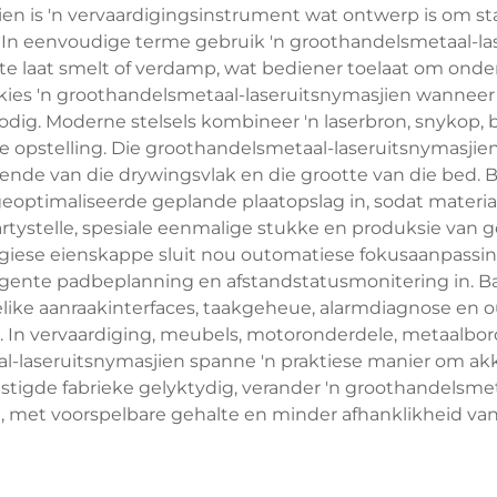
en is 'n vervaardigingsinstrument wat ontwerp is om st
. In eenvoudige terme gebruik 'n groothandelsmetaal-las
e laat smelt of verdamp, wat bediener toelaat om on
kies 'n groothandelsmetaal-laseruitsnymasjien wanneer
odig. Moderne stelsels kombineer 'n laserbron, snykop
 opstelling. Die groothandelsmetaal-laseruitsnymasjien
nde van die drywingsvlak en die grootte van die bed. Be
eoptimaliseerde geplande plaatopslag in, sodat materiaa
rtystelle, spesiale eenmalige stukke en produksie van
ogiese eienskappe sluit nou outomatiese fokusaanpassi
lligente padbeplanning en afstandstatusmonitering in. 
delike aanraakinterfaces, taakgeheue, alarmdiagnose en
In vervaardiging, meubels, motoronderdele, metaalbordji
-laseruitsnymasjien spanne 'n praktiese manier om ak
stigde fabrieke gelyktydig, verander 'n groothandelsmet
le, met voorspelbare gehalte en minder afhanklikheid v