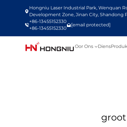
Hongniu Laser Industrial Park, Wenquan Roa
Development Zone, Jinan City, Shandong P
+86-13455152330
[email protected]
+86-13455152330
Oor Ons
Diens
Produk
groot