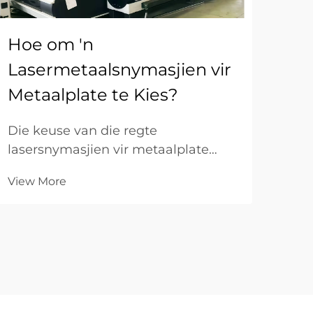
Hoe om 'n
Hoe
Lasermetaalsnymasjien vir
sn
Metaalplate te Kies?
me
Die keuse van die regte
Om 
lasersnymasjien vir metaalplate
lase
vereis 'n noukeurige evaluering van
met
View More
Vie
verskeie tegniese en bedryfsfaktore
vere
wat direk invloed het op
geso
snyprestasie,
ligv
vervaardigingsdoeltreffendheid en
str
langtermyn winsgewendheid. Die
ter
besluit behels...
gev
maa