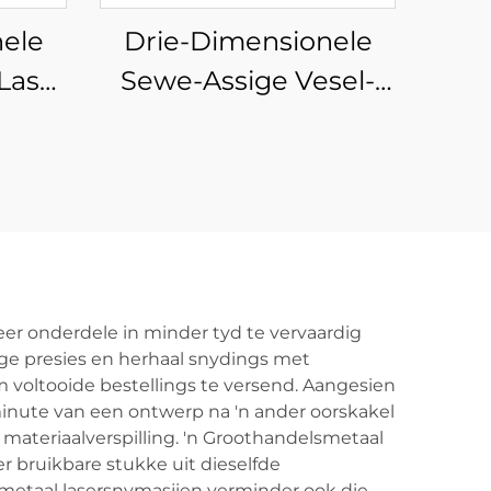
ele
Drie-Dimensionele
Laser
Sewe-Assige Vesel-
Laser Buissnyer
er onderdele in minder tyd te vervaardig
inge presies en herhaal snydings met
 voltooide bestellings te versend. Aangesien
minute van een ontwerp na 'n ander oorskakel
 materiaalverspilling. 'n Groothandelsmetaal
r bruikbare stukke uit dieselfde
metaal lasersnymasjien verminder ook die