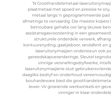
ʼN Groothandelsmetaal-laseruitsnymasji
plaatmetaal met spoed en presisie te sny
metaal langs 'n geprogrammeerde pad t
afmetings te vervaardig. Die meeste kopers 
betroubare gehalte oor lang skuiwe ben
assistansgasvoorsiening in een gesameerde
strukturele onderdele verwerk, afhange
kontuursnyding, gaatjieboor, randafsnit en g
laseruitsnymasjien ondersteun ook pa
gereedskapveranderinge. Sleutel tegnol
vinnige versnellingsdryfwerke, inte
laseruitsnymasjiene sluit gebruikersvrien
daagliks bedryf en onderhoud vereenvoudig. 
bouhardeware bied die groothandelsmetaal
lewer. Vir groeiende werkwinkels en geve
vinniger in klaar onderde