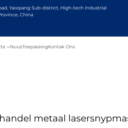
d, Yaoqiang Sub-district, High-tech Industrial
rovince, China
te
Nuus
Toepassing
Kontak Ons
handel metaal lasersnypma