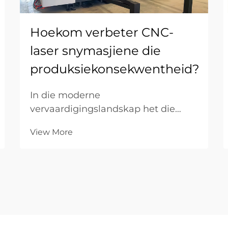
Hoekom verbeter CNC-
laser snymasjiene die
produksiekonsekwentheid?
In die moderne
vervaardigingslandskap het die
oorgang vanaf handmatige
View More
vervaardiging na outomatiese
stelsels die maatstawwe vir gehalte
herdefinieer. Vir B2B-industriële
firmas is die vermoë om
tienduisend identiese onderdele te
lewer net so belangrik as die
vermoë om...