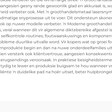
aangesien gesny rande gewoonlik glad en akkuraat is, w
heid verbeter ook. Met 'n groothandelsmetaal lasersnymas
andmatige snyprosesse uit te voer. Dit ondersteun skone
 ook op nuwer modelle verbeter. 'n Moderne groothandel
 veral wanneer dit vir algemene diktebereike afgestel i
 selfkontrole-routines, foutwaarskuwings en komponent
leme duurlike uitvalle word. Vir kopers wat op groei f
rnprodukte begin en dan na nuwe onderdeelfamilies uit
ien versterk ook kliëntvertroue, aangesien konsekwent
rugsendings veroorsaak. In praktiese besigheidsterme
ydig te lewer en produksie buigsam te hou wanneer vra
kliënte 'n duidelike pad na hoër uitset, beter hulpbr