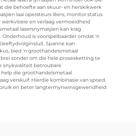
at die behoefte aan skuur- en herskikwerk
jien laai operateurs lêers, monitor status
r werkvloeie en verlaag vermoeidheid
smetaal lasersnymasjien kan krag
s. Onderhoud is voorspelbaarder omdat 'n
leeftydvolginsluit. Spanne kan
okus, bied 'n groothandelsmetaal
brei sonder om die hele prosesketting te
e snykwaliteit betroubare
 help die groothandelsmetaal
ag verskuif. Hierdie kombinasie van spoed,
ongebruik en beter langtermynwinsgewendheid