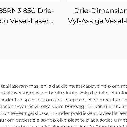
85RN3 850 Drie-
Drie-Dimension
ou Vesel-Laser
Vyf-Assige Vesel-
Buissnyer
Buissnyer
taal lasersnymasjien is dat dit maatskappye help om me
metaal lasersnymasjien begin vinnig, volg digitale teken
inder tyd spandeer om foute reg te stel en meer tyd om
isiese snyvorms vir elke vorm benodig nie, kan u binne 
rt leweringsiklusse. 'n Ander praktiese voordeel is laer
 om onderdele styf op elke plaat te plaas, sodat u mee
ksie verbeter dit die winsmarge direk. 'n Groothandels