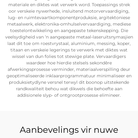
materiale en diktes wat verwerk word. Toepassings strek
oor verskeie nywerhede, insluitend motorvervaardiging,
lug- en ruimtevaartkomponentproduksie, argitektoniese
metaalwerk, elektronika-omhulselvervaardiging, mediese
toestelontwikkeling en aangepaste tekenskepping. Die
veelsydigheid van ‘n aangepaste metaal-laseruitsnymasjien
laat dit toe om roestvrystaal, aluminium, messing, koper,
titaan en verskeie legerings te verwerk met diktes wat
wissel van dun folies tot stewige plate. Vervaardigers
waardeer hoe hierdie stelsels sekondêre
afwerkingsprosesse verminder, materiaalverspilling deur
geoptimaliseerde inklaarprogrammatuur minimaliseer en
produksietydlyne versnel terwyl dit boonop uitstekende
randkwaliteit behou wat dikwels die behoefte aan
addisionele slyp- of ontgrootprosesse elimineer.
Aanbevelings vir nuwe