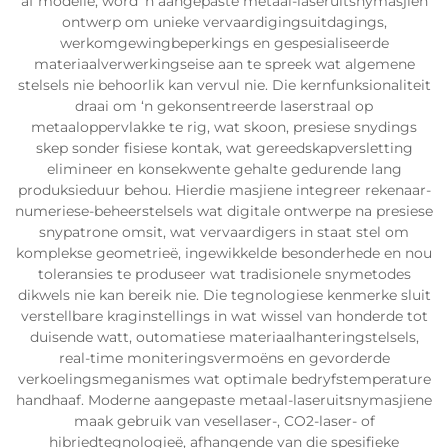
af modelle, word ‘n aangepaste metaal-laseruitsnymasjien
ontwerp om unieke vervaardigingsuitdagings,
werkomgewingbeperkings en gespesialiseerde
materiaalverwerkingseise aan te spreek wat algemene
stelsels nie behoorlik kan vervul nie. Die kernfunksionaliteit
draai om ‘n gekonsentreerde laserstraal op
metaaloppervlakke te rig, wat skoon, presiese snydings
skep sonder fisiese kontak, wat gereedskapversletting
elimineer en konsekwente gehalte gedurende lang
produksieduur behou. Hierdie masjiene integreer rekenaar-
numeriese-beheerstelsels wat digitale ontwerpe na presiese
snypatrone omsit, wat vervaardigers in staat stel om
komplekse geometrieë, ingewikkelde besonderhede en nou
toleransies te produseer wat tradisionele snymetodes
dikwels nie kan bereik nie. Die tegnologiese kenmerke sluit
verstellbare kraginstellings in wat wissel van honderde tot
duisende watt, outomatiese materiaalhanteringstelsels,
real-time moniteringsvermoëns en gevorderde
verkoelingsmeganismes wat optimale bedryfstemperature
handhaaf. Moderne aangepaste metaal-laseruitsnymasjiene
maak gebruik van vesellaser-, CO2-laser- of
hibriedtegnologieë, afhangende van die spesifieke