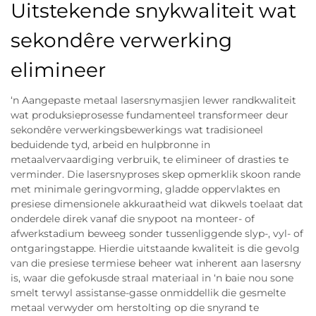
Uitstekende snykwaliteit wat
sekondêre verwerking
elimineer
‘n Aangepaste metaal lasersnymasjien lewer randkwaliteit
wat produksieprosesse fundamenteel transformeer deur
sekondêre verwerkingsbewerkings wat tradisioneel
beduidende tyd, arbeid en hulpbronne in
metaalvervaardiging verbruik, te elimineer of drasties te
verminder. Die lasersnyproses skep opmerklik skoon rande
met minimale geringvorming, gladde oppervlaktes en
presiese dimensionele akkuraatheid wat dikwels toelaat dat
onderdele direk vanaf die snypoot na monteer- of
afwerkstadium beweeg sonder tussenliggende slyp-, vyl- of
ontgaringstappe. Hierdie uitstaande kwaliteit is die gevolg
van die presiese termiese beheer wat inherent aan lasersny
is, waar die gefokusde straal materiaal in ‘n baie nou sone
smelt terwyl assistanse-gasse onmiddellik die gesmelte
metaal verwyder om herstolting op die snyrand te