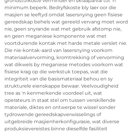
grondstofkoste verminder en skraapafval tot 'n
minimum beperk. Bedryfskoste bly laer oor die
masjien se leeftyd omdat lasersnying geen fisiese
gereedskap behels wat gereeld vervang moet word
nie, geen snyrande wat met gebruik afstomp nie,
en geen meganiese komponente wat met
voortdurende kontak met harde metale verslet nie.
Die nie-kontak-aard van lasersnying voorkom
materiaalvervorming, kromtrekking of vervorming
wat dikwels by meganiese metodes voorkom wat
fisiese krag op die werkstuk toepas, wat die
integriteit van die basismateriaal behou en sy
strukturele eienskappe bewaar. Veelvoudigheid
tree as 'n kenmerkende voordeel uit, wat
operateurs in staat stel om tussen verskillende
materiale, diktes en ontwerpe te wissel sonder
tydrowende gereedskapverwisselings of
uitgebreide masjienherkonfigurasie, wat diverse
produksievereistes binne dieselfde fasiliteit