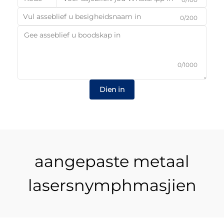
0/200
0/1000
Dien in
aangepaste metaal
lasersnymphmasjien