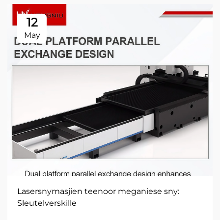
12
May
Lasersnymasjien teenoor meganiese sny:
Sleutelverskille