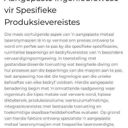
vir Spesifieke
Produksievereistes
Die mees oortuigende aspek van 'n aangepaste metaal
lasersnymasjien lê in sy vermoë om presies ontwerp te
word om perfek aan te pas by die spesifieke spesifikasies,
ruimtelike beperkings en bedryfsvereistes van 'n besondere
vervaardigingsomgewing. In teenstelling met
gestandaardiseerde toerusting wat besighede dwing om
hul prosesse aan die beperkings van die masjien aan te pas,
laat aanpassing toe dat die tegnologie aan die unieke
behoeftes van elke bedryf voldoen. Hierdie aangepaste
benadering begin met 'n omvattende raadgewing waar
ingenieurs die tipes metale wat verwerk word, tipiese
diktebereik, produksievolume, werkruiumafmetings,
integrasievereistes met bestaande toerusting en
toekomstige skaalbaarheidsbehoeftes evalueer. Op grond
van hierdie faktore ontwerp spesialiste 'n aangepaste
metaal lasersnymasjien met toepaslike laserowerdigte,