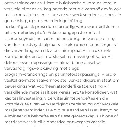
ontwerpinnovasies. Hierdie buigbaarheid kom na vore in
verskeie dimensies, beginnende met die vermoë om 'n wye
reeks metaaltipes en -diktes te verwerk sonder dat spesiale
gereedskap, opstelveranderinge of lang
herkonfigurasieprosedures benodig word wat tradisionele
uitsnymetodes pla. 'n Enkele aangepaste metaal-
laseruitsnymasjien kan naadloos oorgaan van die uitsny
van dun roestvrystaalplaat vir elektroniese behuisinge na
die verwerking van dik aluminiumplaat vir strukturele
komponente, en dan oorskakel na messing of koper vir
dekoratiewe toepassings — almal binne dieselfde
vervaardigingsverskuiwing met slegs
programveranderings en parameteraanpassings. Hierdie
veeltalige-materiaalvermoë stel vervaardigers in staat om
bewerkings wat voorheen afsonderlike toerusting vir
verskillende materiaaltipes vereis het, te konsolideer, wat
kapitaalinvestering, vloeruiteruimtebehoeftes en die
kompleksiteit van vervaardigingsbeplanning oor verskeie
masjiene verminder. Die digitale aard van laseruitsnyding
elimineer die behoefte aan fisiese gereedskap, sjablone of
matriese wat vir elke onderdeelontwerp vervaardig,