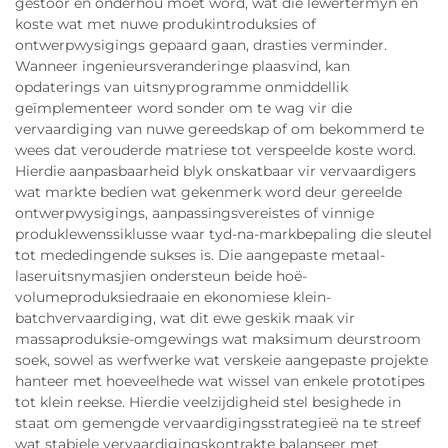
gestoor en onderhou moet word, wat die lewertermyn en
koste wat met nuwe produkintroduksies of
ontwerpwysigings gepaard gaan, drasties verminder.
Wanneer ingenieursveranderinge plaasvind, kan
opdaterings van uitsnyprogramme onmiddellik
geïmplementeer word sonder om te wag vir die
vervaardiging van nuwe gereedskap of om bekommerd te
wees dat verouderde matriese tot verspeelde koste word.
Hierdie aanpasbaarheid blyk onskatbaar vir vervaardigers
wat markte bedien wat gekenmerk word deur gereelde
ontwerpwysigings, aanpassingsvereistes of vinnige
produklewenssiklusse waar tyd-na-markbepaling die sleutel
tot mededingende sukses is. Die aangepaste metaal-
laseruitsnymasjien ondersteun beide hoë-
volumeproduksiedraaie en ekonomiese klein-
batchvervaardiging, wat dit ewe geskik maak vir
massaproduksie-omgewings wat maksimum deurstroom
soek, sowel as werfwerke wat verskeie aangepaste projekte
hanteer met hoeveelhede wat wissel van enkele prototipes
tot klein reekse. Hierdie veelzijdigheid stel besighede in
staat om gemengde vervaardigingsstrategieë na te streef
wat stabiele vervaardigingskontrakte balanseer met