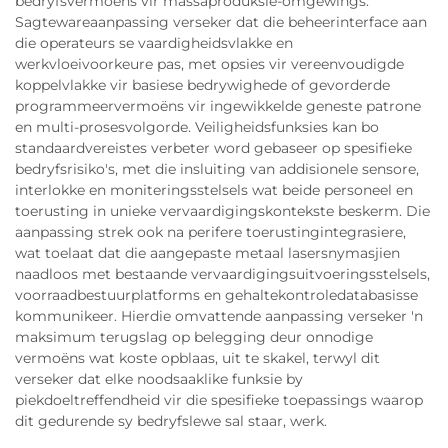
bedryfsvermoëns vir massaproduksie-omgewings.
Sagtewareaanpassing verseker dat die beheerinterface aan
die operateurs se vaardigheidsvlakke en
werkvloeivoorkeure pas, met opsies vir vereenvoudigde
koppelvlakke vir basiese bedrywighede of gevorderde
programmeervermoëns vir ingewikkelde geneste patrone
en multi-prosesvolgorde. Veiligheidsfunksies kan bo
standaardvereistes verbeter word gebaseer op spesifieke
bedryfsrisiko's, met die insluiting van addisionele sensore,
interlokke en moniteringsstelsels wat beide personeel en
toerusting in unieke vervaardigingskontekste beskerm. Die
aanpassing strek ook na perifere toerustingintegrasiere,
wat toelaat dat die aangepaste metaal lasersnymasjien
naadloos met bestaande vervaardigingsuitvoeringsstelsels,
voorraadbestuurplatforms en gehaltekontroledatabasisse
kommunikeer. Hierdie omvattende aanpassing verseker 'n
maksimum terugslag op belegging deur onnodige
vermoëns wat koste opblaas, uit te skakel, terwyl dit
verseker dat elke noodsaaklike funksie by
piekdoeltreffendheid vir die spesifieke toepassings waarop
dit gedurende sy bedryfslewe sal staar, werk.