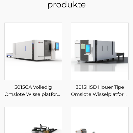
produkte
3015GA Volledig
3015HSD Houer Tipe
Omslote Wisselplatform
Omslote Wisselplatform
Veeselaser Snymasjien
Veeselaser Snymasjien