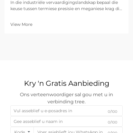
In die industriële vervaardigingslandskap bepaal die
keuse tussen termiese presisie en meganiese krag die
doeltreffendheid, koste en gehalte van die finale
produk. Vir dekades het meganiese sny—wat fisiese
View More
gereedskap soos skêre, stansies...
Kry 'n Gratis Aanbieding
Ons verteenwoordiger sal gou met u in
verbinding tree.
0/100
0/100
Kode
0/100