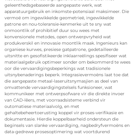
geleenthedsgebaseerde aangepaste werk, wat
apparatuurgebruik en inkomste-potensiaal maksimeer. Die
vermoë om ingewikkelde geometrieë, ingewikkelde
patrone en nou-toleransie-kenmerke uit te sny wat
onmoontlik of prohibitief duur sou wees met
konvensionele metodes, open ontwerpvryheid wat
produkverskil en innovasie moontlik maak. Ingenieurs kan
organiese kurwes, presiese gatpatrone, gedetailleerde
uitsnitte en gesofistikeerde inklaarreëlings spesifiseer wat
materiaalgebruik optimeer sonder om bekommerd te wees
oor die vervaardigingsbeperkings wat tradisionele
uitsnybenaderings beperk. Integrasievermoëns laat toe dat
die aangepaste metaal-laseruitsnymasjien as deel van
omvattende vervaardigingstelsels funksioneer, wat
kommunikeer met ontwerpsofware vir die direkte invoer
van CAD-lêers, met voorraadsisteme verbind vir
outomatiese materiaalvolg, en met
gehaltebeheertoerusting koppel vir proses-verifikasie en
dokumentasie. Hierdie koppelbaarheid ondersteun die
beginsels van slanke vervaardiging, nagbedryfvermoëns en
data-gedrewe prosesoptimering wat voortdurend