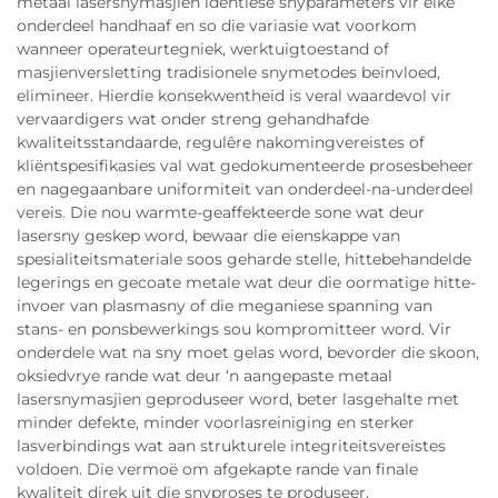
metaal lasersnymasjien identiese snyparameters vir elke
onderdeel handhaaf en so die variasie wat voorkom
wanneer operateurtegniek, werktuigtoestand of
masjienversletting tradisionele snymetodes beïnvloed,
elimineer. Hierdie konsekwentheid is veral waardevol vir
vervaardigers wat onder streng gehandhafde
kwaliteitsstandaarde, regulêre nakomingvereistes of
kliëntspesifikasies val wat gedokumenteerde prosesbeheer
en nagegaanbare uniformiteit van onderdeel-na-underdeel
vereis. Die nou warmte-geaffekteerde sone wat deur
lasersny geskep word, bewaar die eienskappe van
spesialiteitsmateriale soos geharde stelle, hittebehandelde
legerings en gecoate metale wat deur die oormatige hitte-
invoer van plasmasny of die meganiese spanning van
stans- en ponsbewerkings sou kompromitteer word. Vir
onderdele wat na sny moet gelas word, bevorder die skoon,
oksiedvrye rande wat deur ‘n aangepaste metaal
lasersnymasjien geproduseer word, beter lasgehalte met
minder defekte, minder voorlasreiniging en sterker
lasverbindings wat aan strukturele integriteitsvereistes
voldoen. Die vermoë om afgekapte rande van finale
kwaliteit direk uit die snyproses te produseer,