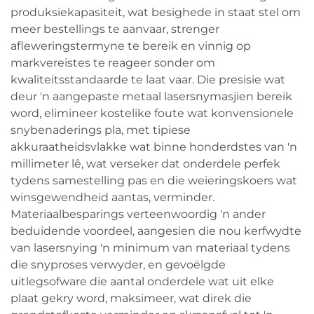
produksiekapasiteit, wat besighede in staat stel om
meer bestellings te aanvaar, strenger
afleweringstermyne te bereik en vinnig op
markvereistes te reageer sonder om
kwaliteitsstandaarde te laat vaar. Die presisie wat
deur 'n aangepaste metaal lasersnymasjien bereik
word, elimineer kostelike foute wat konvensionele
snybenaderings pla, met tipiese
akkuraatheidsvlakke wat binne honderdstes van 'n
millimeter lê, wat verseker dat onderdele perfek
tydens samestelling pas en die weieringskoers wat
winsgewendheid aantas, verminder.
Materiaalbesparings verteenwoordig 'n ander
beduidende voordeel, aangesien die nou kerfwydte
van lasersnying 'n minimum van materiaal tydens
die snyproses verwyder, en gevoëlgde
uitlegsofware die aantal onderdele wat uit elke
plaat gekry word, maksimeer, wat direk die