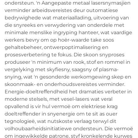
ondersteun. 'n Aangepaste metaal lasersnymasjien
verminder arbeidsvereistes deur outomatiese
bedrywighede wat materiaallading, uitvoering van
die snyreeks en verwydering van onderdele met
minimale menslike ingryping hanteer, wat vaardige
werkers bevry om op hoër-waarde take soos
gehaltebeheer, ontwerpoptimalisering en
prosesverbetering te fokus. Die skoon snyproses
produseer 'n minimum van rook, stof en rommel in
vergelyking met skyfiesny, saagsny of plasma-
snying, wat 'n gesonderde werkomgewing skep en
skoonmaak- en onderhoudsvereistes verminder.
Energie-doeltreffendheid het dramaties verbeter in
moderne stelsels, met vesel-lasers wat veral
opvallend is vir hul vermoë om elektriese krag
doeltreffender in snyenergie om te sit as ouer
tegnologieë, wat nutskoste verlaag terwyl dit
volhoubaarheidsinitiatiewe ondersteun. Die vermoë
om ingewikkelde patrone, styf kronkelende kurwes