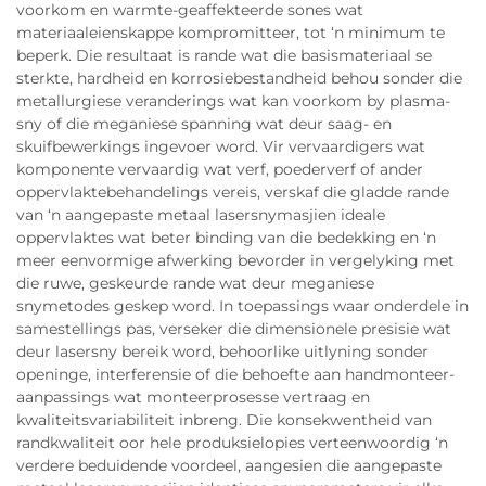
voorkom en warmte-geaffekteerde sones wat
materiaaleienskappe kompromitteer, tot ‘n minimum te
beperk. Die resultaat is rande wat die basismateriaal se
sterkte, hardheid en korrosiebestandheid behou sonder die
metallurgiese veranderings wat kan voorkom by plasma-
sny of die meganiese spanning wat deur saag- en
skuifbewerkings ingevoer word. Vir vervaardigers wat
komponente vervaardig wat verf, poederverf of ander
oppervlaktebehandelings vereis, verskaf die gladde rande
van ‘n aangepaste metaal lasersnymasjien ideale
oppervlaktes wat beter binding van die bedekking en ‘n
meer eenvormige afwerking bevorder in vergelyking met
die ruwe, geskeurde rande wat deur meganiese
snymetodes geskep word. In toepassings waar onderdele in
samestellings pas, verseker die dimensionele presisie wat
deur lasersny bereik word, behoorlike uitlyning sonder
openinge, interferensie of die behoefte aan handmonteer-
aanpassings wat monteerprosesse vertraag en
kwaliteitsvariabiliteit inbreng. Die konsekwentheid van
randkwaliteit oor hele produksielopies verteenwoordig ‘n
verdere beduidende voordeel, aangesien die aangepaste