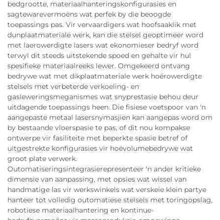
bedgrootte, materiaalhanteringskonfigurasies en
sagtewarevermoëns wat perfek by die beoogde
toepassings pas. Vir vervaardigers wat hoofsaaklik met
dunplaatmateriale werk, kan die stelsel geoptimeer word
met laerowerdigte lasers wat ekonomieser bedryf word
terwyl dit steeds uitstekende spoed en gehalte vir hul
spesifieke materiaalreeks lewer. Omgekeerd ontvang
bedrywe wat met dikplaatmateriale werk hoërowerdigte
stelsels met verbeterde verkoeling- en
gasleweringsmeganismes wat snyprestasie behou deur
uitdagende toepassings heen. Die fisiese voetspoor van 'n
aangepaste metaal lasersnymasjien kan aangepas word om
by bestaande vloerspasie te pas, of dit nou kompakse
ontwerpe vir fasiliteite met beperkte spasie betref of
uitgestrekte konfigurasies vir hoëvolumebedrywe wat
groot plate verwerk.
Outomatiseringsintegrasierepresenteer 'n ander kritieke
dimensie van aanpassing, met opsies wat wissel van
handmatige las vir werkswinkels wat verskeie klein partye
hanteer tot volledig outomatiese stelsels met toringopslag,
robotiese materiaalhantering en kontinue-