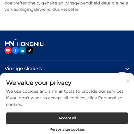
doeltreffendheid, gehalte en winsgewendheid deur die hele
vervaardigingslewensiklus verbeter.
Vinnige skakels
We value your privacy
PRODUKTE
We use cookies and similar tools to provide our services.
If you don't want to accept all cookies, click Personalize
Neem Vrylik Kontak Met Ons Op
cookies.
Accept all
Copyright © 2026 Jinan Hongniu Machinery Equipment
Personalize cookies
Co.,Ltd. All rights reserved -
Privacy Policy