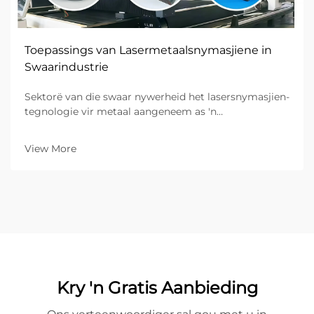
Toepassings van Lasermetaalsnymasjiene in
Swaarindustrie
Sektorë van die swaar nywerheid het lasersnymasjien-
tegnologie vir metaal aangeneem as 'n
transformatiewe oplossing vir presisie-vaardighede
en groot-skaal metaalvervaardigingsbewerkings.
View More
Hierdie gevorderde stelsels lewer ongeëwenaarde
akkuraatheid, doeltreffendheid en veelsydigheid...
Kry 'n Gratis Aanbieding