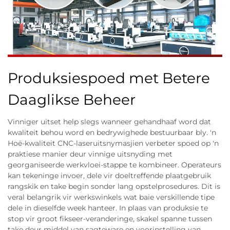
Produksiespoed met Betere
Daaglikse Beheer
Vinniger uitset help slegs wanneer gehandhaaf word dat
kwaliteit behou word en bedrywighede bestuurbaar bly. 'n
Hoë-kwaliteit CNC-laseruitsnymasjien verbeter spoed op 'n
praktiese manier deur vinnige uitsnyding met
georganiseerde werkvloei-stappe te kombineer. Operateurs
kan tekeninge invoer, dele vir doeltreffende plaatgebruik
rangskik en take begin sonder lang opstelprosedures. Dit is
veral belangrik vir werkswinkels wat baie verskillende tipe
dele in dieselfde week hanteer. In plaas van produksie te
stop vir groot fikseer-veranderinge, skakel spanne tussen
take deur middel van sagteware en voorinstelling van