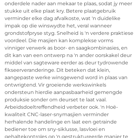
onderdele nader aan mekaar te plaas, sodat jy meer
stukke uit elke plaat kry. Betere plaatgebruik
verminder elke dag afvalkoste, wat 'n duidelike
impak op die winswydte het, veral wanneer
grondstofpryse styg. Snelheid is 'n verdere praktiese
voordeel. Die masjien kan komplekse vorms
vinniger verwerk as boor- en saagkombinasies, en
dit kan van een ontwerp na 'n ander oorskakel deur
middel van sagteware eerder as deur tydrowende
fikseerveranderinge. Dit beteken dat klein,
aangepaste werke winsgewend word in plaas van
ontwrigtend. Vir groeiende werkswinkels
ondersteun hierdie aanpasbaarheid gemengde
produksie sonder om deurset te laat vaal.
Arbeidsdoeltreffendheid verbeter ook. 'n Hoë-
kwaliteit CNC-laser-snymasjien verminder
herhalende handelinge en laat een getrainde
bediener toe om sny-siklusse, lasvloei en
gehaltekontroles op 'n gestruktureerde manier te