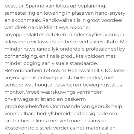
bestuur. Spanne kan fokus op beplanning,
samestelling en lewering in plaas van hand-snyery
en skoonmaak. Randkwaliteit is 'n groot voordeel
wat direk na die kliënt wys. Skooner
snyoppervlaktes beteken minder skyfies, vinniger
aflewering vir laswerk en beter verflaairesultate. Met
minder ruwe rande lyk onderdele professioneel by
oorhandiging, en finale produkte voldoen met
minder poging aan visuele standaarde.
Betroubaarheid tel ook. 'n Hoë-kwaliteit CNC-laser-
snymasjien is ontwerp vir stabiele bedryf, met
sensore wat hoogte, gasvloei en bewegingstatus
monitor. Vroeë waarskuwings verminder
onverwagse stilstand en beskerm
produksiebeloftes. Oor maande van gebruik help
voorspelbare bedryfsbereidheid besighede om
groter bestellings met vertroue te aanvaar.
Kostekontrole strek verder as net materiaal en