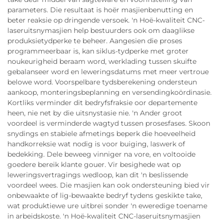
parameters. Die resultaat is hoër masjienbenutting en
beter reaksie op dringende versoek. 'n Hoë-kwaliteit CNC-
laseruitsnymasjien help bestuurders ook om daaglikse
produksietydperke te beheer. Aangesien die proses
programmeerbaar is, kan siklus-tydperke met groter
noukeurigheid beraam word, werklading tussen skuifte
gebalanseer word en leweringsdatums met meer vertroue
belowe word. Voorspelbare tydsberekening ondersteun
aankoop, monteringsbeplanning en versendingkoördinasie.
Kortliks verminder dit bedryfsfraksie oor departemente
heen, nie net by die uitsnystasie nie. 'n Ander groot
voordeel is verminderde wagtyd tussen prosesfases. Skoon
snydings en stabiele afmetings beperk die hoeveelheid
handkorreksie wat nodig is voor buiging, laswerk of
bedekking. Dele beweeg vinniger na vore, en voltooide
goedere bereik klante gouer. Vir besighede wat op
leweringsvertragings wedloop, kan dit 'n beslissende
voordeel wees. Die masjien kan ook ondersteuning bied vir
onbewaakte of lig-bewaakte bedryf tydens geskikte take,
wat produktiewe ure uitbrei sonder 'n eweredige toename
in arbeidskoste. 'n Hoë-kwaliteit CNC-laseruitsnymasjien