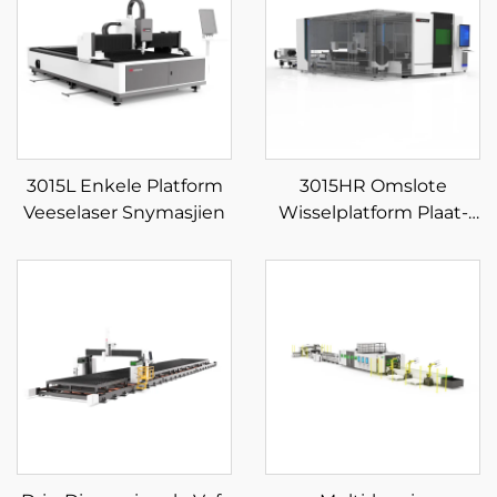
3015L Enkele Platform
3015HR Omslote
Veeselaser Snymasjien
Wisselplatform Plaat-
en Pypgeïntegreerde
Veeselaser Snymasjien