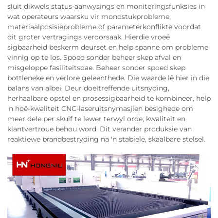
sluit dikwels status-aanwysings en moniteringsfunksies in
wat operateurs waarsku vir mondstukprobleme,
materiaalposisieprobleme of parameterkonflikte voordat
dit groter vertragings veroorsaak. Hierdie vroeë
sigbaarheid beskerm deurset en help spanne om probleme
vinnig op te los. Spoed sonder beheer skep afval en
misgeloppe fasiliteitsdae. Beheer sonder spoed skep
bottleneke en verlore geleenthede. Die waarde lê hier in die
balans van albei. Deur doeltreffende uitsnyding,
herhaalbare opstel en prosessigbaarheid te kombineer, help
'n hoë-kwaliteit CNC-laseruitsnymasjien besighede om
meer dele per skuif te lewer terwyl orde, kwaliteit en
klantvertroue behou word. Dit verander produksie van
reaktiewe brandbestryding na 'n stabiele, skaalbare stelsel.