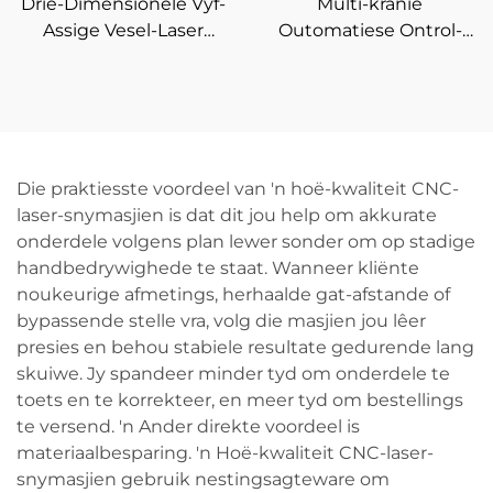
Drie-Dimensionele Vyf-
Multi-kranie
Assige Vesel-Laser
Outomatiese Ontrol-
Buissnyer
Vesel Laser Sny Masjien
Die praktiesste voordeel van 'n hoë-kwaliteit CNC-
laser-snymasjien is dat dit jou help om akkurate
onderdele volgens plan lewer sonder om op stadige
handbedrywighede te staat. Wanneer kliënte
noukeurige afmetings, herhaalde gat-afstande of
bypassende stelle vra, volg die masjien jou lêer
presies en behou stabiele resultate gedurende lang
skuiwe. Jy spandeer minder tyd om onderdele te
toets en te korrekteer, en meer tyd om bestellings
te versend. 'n Ander direkte voordeel is
materiaalbesparing. 'n Hoë-kwaliteit CNC-laser-
snymasjien gebruik nestingsagteware om