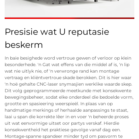
Presisie wat U reputasie
beskerm
In baie besighede word vertroue gewen of verloor op klein
besonderhede. 'n Gat wat effens van die middel af is, 'n lip
wat nie uitlyk nie, of 'n verwronge rand kan montage
vertraag en kliëntvertroue skade berokken. Dit is hier waar
'n hoë gehalte CNC-laser snymasjien werklike waarde skep.
Dit volg geprogrammeerde meetkunde met konsekwente
bewegingsbeheer, sodat elke onderdeel die bedoelde vorm,
grootte en spasieering weerspieël. In plaas van op
handmatige merkings of herhaalde aanpassings te staat,
laai u span die korrekte lêer in en voer 'n beheerde proses
uit wat eenvormige uitset oor partys verskaf. Hierdie
konsekwentheid het praktiese gevolge vanaf dag een.
Montage-spanne spandeer minder tyd om pasvorm te