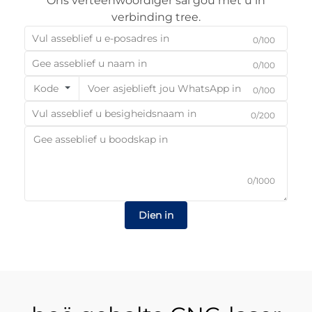
Ons verteenwoordiger sal gou met u in
verbinding tree.
0/100
0/100
Kode
0/100
0/200
0/1000
Dien in