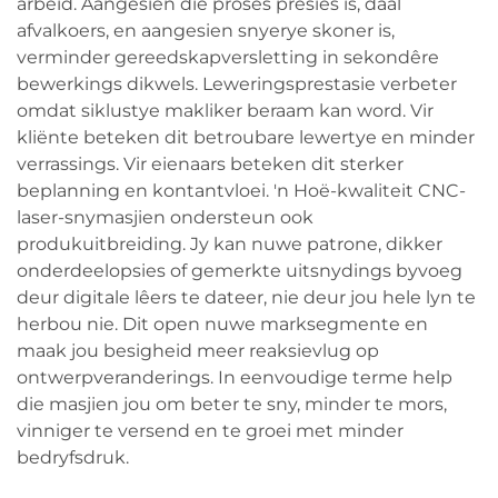
arbeid. Aangesien die proses presies is, daal
afvalkoers, en aangesien snyerye skoner is,
verminder gereedskapversletting in sekondêre
bewerkings dikwels. Leweringsprestasie verbeter
omdat siklustye makliker beraam kan word. Vir
kliënte beteken dit betroubare lewertye en minder
verrassings. Vir eienaars beteken dit sterker
beplanning en kontantvloei. 'n Hoë-kwaliteit CNC-
laser-snymasjien ondersteun ook
produkuitbreiding. Jy kan nuwe patrone, dikker
onderdeelopsies of gemerkte uitsnydings byvoeg
deur digitale lêers te dateer, nie deur jou hele lyn te
herbou nie. Dit open nuwe marksegmente en
maak jou besigheid meer reaksievlug op
ontwerpveranderings. In eenvoudige terme help
die masjien jou om beter te sny, minder te mors,
vinniger te versend en te groei met minder
bedryfsdruk.