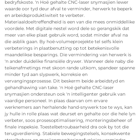
bedryfskoste. 'n Hoë gehalte CNC-laser snymasjien lewer
waarde oor tyd deur afval te verminder, herwerk te beperk
en arbeidsproduktiwiteit te verbeter.
Materiaaldoeltreffendheid is een van die mees onmiddellike
voordele. Met digitale nestel word dele so gerangskik dat
meer van elke plaat gebruik word, sodat minder afval na
die asblik gaan. By hoë-volumeproejekte tel selfs klein
verbeterings in plaatbenutting op tot betekenisvolle
maandelikse besparings. Die vermindering van herwerk is
'n ander duidelike finansiële drywer. Wanneer dele naby die
teikenafmetings met skoon rande uitkom, spandeer spanne
minder tyd aan slypwerk, korreksie en
vervangingsprosesse. Dit beskerm beide arbeidstyd en
gehandhawing van take. 'n Hoë gehalte CNC-laser
snymasjien ondersteun ook 'n intelligenter gebruik van
vaardige personeel. In plaas daarvan om ervare
werknemers aan herhalende hand-snywerk toe te wys, kan
jy hulle in rolle plaas wat deurset en gehalte oor die hele lyn
verbeter, soos prosesoptimalisering, monteringsbeheer of
finale inspeksie. Toestelbetroubaarheid dra ook by tot die
terugverdiening. Stabiele bewegingstelsels, konsekwente