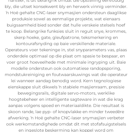
hanteer, is dit belangrik omdat die opstelling eenvoudig
bly, die uitset konsekwent bly en herwerk vinnig verminder.
ŉ Hoë gehalte CNC-laser snymasjien ondersteun daaglikse
produksie sowel as eenmalige projekte, wat eienaars
buigsaamheid bied sonder dat hulle verskeie stelsels hoef
te koop. Belangrike funksies sluit in reguit snye, krommes,
skerp hoeke, gate, gleufpatrone, teksmerkering en
kontourafsnyding op baie verskillende materiale.
Operateurs voer tekeninge in, stel snyparameters vas, plaas
onderdele optimaal op die plaat om spasie te bespaar, en
voer groot hoeveelhede met minimale ingryping uit. Baie
modelle ondersteun ook outomatiese randopsporing,
mondstukreiniging en foutwaarskuwings wat die operateur
lei wanneer aandag benodig word. Kern tegnologiese
eienskappe sluit dikwels ŉ stabiele masjienraam, presisie
bewegingsrails, digitale servo-motors, werklike
hoogtebeheer en intelligente sagteware in wat die krag
aanpas volgens spoed en materiaaldikte. Die resultaat is
skoon rande, lae pyp- of knopvlakke en minder tweedêre
afwerking. ŉ Hoë gehalte CNC-laser snymasjien verbeter
ook werkomstandighede omdat dit met stofafsuigstelsels
en ingeslote beskerming kan koppel word om