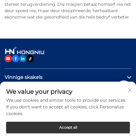
sterker terugverdiening. Die masjien betaal homself nie net
deur spoed nie, maar deur dissiplineerde, herhaalbare
ekonomie wat die gesondheid van die hele bedryf verbeter.
Vinnige skakels
We value your privacy
PRODUKTE
We use cookies and similar tools to provide our services.
If you don't want to accept all cookies, click Personalize
Neem Vrylik Kontak Met Ons Op
cookies.
Accept all