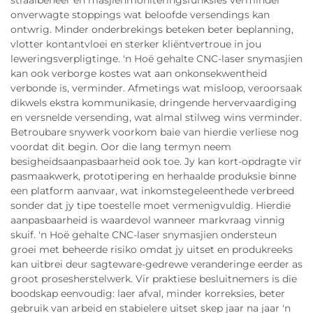
straalbeheer en masjienmoniteringsfunksies verminder
onverwagte stoppings wat beloofde versendings kan
ontwrig. Minder onderbrekings beteken beter beplanning,
vlotter kontantvloei en sterker kliëntvertroue in jou
leweringsverpligtinge. 'n Hoë gehalte CNC-laser snymasjien
kan ook verborge kostes wat aan onkonsekwentheid
verbonde is, verminder. Afmetings wat misloop, veroorsaak
dikwels ekstra kommunikasie, dringende hervervaardiging
en versnelde versending, wat almal stilweg wins verminder.
Betroubare snywerk voorkom baie van hierdie verliese nog
voordat dit begin. Oor die lang termyn neem
besigheidsaanpasbaarheid ook toe. Jy kan kort-opdragte vir
pasmaakwerk, prototipering en herhaalde produksie binne
een platform aanvaar, wat inkomstegeleenthede verbreed
sonder dat jy tipe toestelle moet vermenigvuldig. Hierdie
aanpasbaarheid is waardevol wanneer markvraag vinnig
skuif. 'n Hoë gehalte CNC-laser snymasjien ondersteun
groei met beheerde risiko omdat jy uitset en produkreeks
kan uitbrei deur sagteware-gedrewe veranderinge eerder as
groot prosesherstelwerk. Vir praktiese besluitnemers is die
boodskap eenvoudig: laer afval, minder korreksies, beter
gebruik van arbeid en stabielere uitset skep jaar na jaar 'n