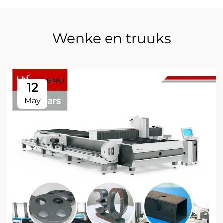
Wenke en truuks
12
May