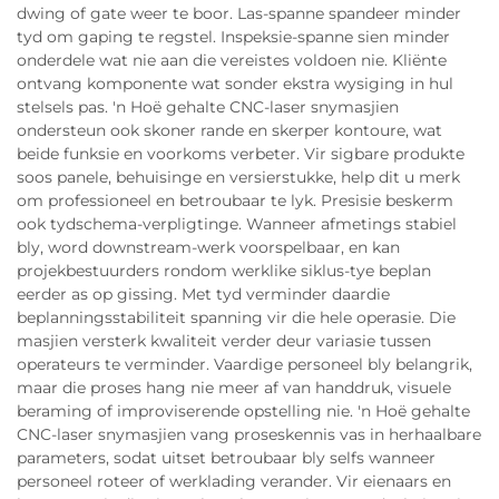
dwing of gate weer te boor. Las-spanne spandeer minder
tyd om gaping te regstel. Inspeksie-spanne sien minder
onderdele wat nie aan die vereistes voldoen nie. Kliënte
ontvang komponente wat sonder ekstra wysiging in hul
stelsels pas. 'n Hoë gehalte CNC-laser snymasjien
ondersteun ook skoner rande en skerper kontoure, wat
beide funksie en voorkoms verbeter. Vir sigbare produkte
soos panele, behuisinge en versierstukke, help dit u merk
om professioneel en betroubaar te lyk. Presisie beskerm
ook tydschema-verpligtinge. Wanneer afmetings stabiel
bly, word downstream-werk voorspelbaar, en kan
projekbestuurders rondom werklike siklus-tye beplan
eerder as op gissing. Met tyd verminder daardie
beplanningsstabiliteit spanning vir die hele operasie. Die
masjien versterk kwaliteit verder deur variasie tussen
operateurs te verminder. Vaardige personeel bly belangrik,
maar die proses hang nie meer af van handdruk, visuele
beraming of improviserende opstelling nie. 'n Hoë gehalte
CNC-laser snymasjien vang proseskennis vas in herhaalbare
parameters, sodat uitset betroubaar bly selfs wanneer
personeel roteer of werklading verander. Vir eienaars en