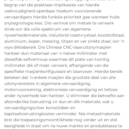
begrip van die praktiese implikasies van hierdie
veelvoudigheid openbaar hoekom voorsienende
vervaardigers hierdie funksie prioriteit gee wanneer hulle
snytegnologie kies. Die vermoë om metale te verwerk
strek oor die volle spektrum van algemene
nywerheidsmateriale, insluitend roestvrystaal, koolstofstaal,
aluminium, koper, messing, titaan en ver sinkte staal, oor 'n
wye diktebereik. Die Chinese CNC-laseruitsnymasjien
hanteer dun materiaal van 'n halwe millimeter met
dieselfde selfvertroue waarmee dit plate van twintig
millimeter dik of meer verwerk, afhangende van die
spesifieke masjienkonfigurasie en laserower. Hierdie bereik
beteken dat 'n enkele masjien die grootste deel van alle
uitsnyvereistes in algemene vervaardiging,
motorvoorsiening, elektroniese vervaardiging en tellose
ander nywerhede kan hanteer. U elimineer die behoefte aan
afsonderlike toerusting vir dun en dik materiale, wat u
vervaardigingsvloer konsolideer en
kapitaaltoerustingkostes verminder. Nie-metaalmateriale
brei die toepassingsmoontlikhede nog verder uit en stel
besighede in staat om na nuwe markte en produkklasse te