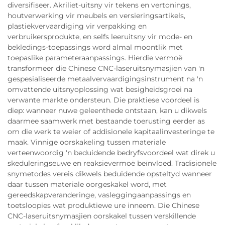
diversifiseer. Akriliet-uitsny vir tekens en vertonings,
houtverwerking vir meubels en versieringsartikels,
plastiekvervaardiging vir verpakking en
verbruikersprodukte, en selfs leeruitsny vir mode- en
bekledings-toepassings word almal moontlik met
toepaslike parameteraanpassings. Hierdie vermoë
transformeer die Chinese CNC-laseruitsnymasjien van 'n
gespesialiseerde metaalvervaardigingsinstrument na 'n
omvattende uitsnyoplossing wat besigheidsgroei na
verwante markte ondersteun. Die praktiese voordeel is
diep: wanneer nuwe geleenthede ontstaan, kan u dikwels
daarmee saamwerk met bestaande toerusting eerder as
om die werk te weier of addisionele kapitaalinvesteringe te
maak. Vinnige oorskakeling tussen materiale
verteenwoordig 'n beduidende bedryfsvoordeel wat direk u
skeduleringseuwe en reaksievermoë beïnvloed. Tradisionele
snymetodes vereis dikwels beduidende opsteltyd wanneer
daar tussen materiale oorgeskakel word, met
gereedskapveranderinge, vasleggingaanpassings en
toetsloopies wat produktiewe ure inneem. Die Chinese
CNC-laseruitsnymasjien oorskakel tussen verskillende