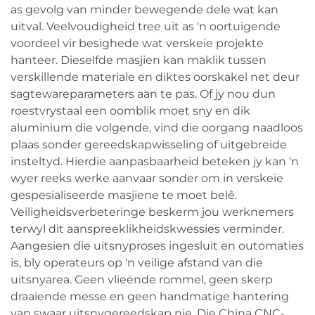
as gevolg van minder bewegende dele wat kan
uitval. Veelvoudigheid tree uit as 'n oortuigende
voordeel vir besighede wat verskeie projekte
hanteer. Dieselfde masjien kan maklik tussen
verskillende materiale en diktes oorskakel net deur
sagtewareparameters aan te pas. Of jy nou dun
roestvrystaal een oomblik moet sny en dik
aluminium die volgende, vind die oorgang naadloos
plaas sonder gereedskapwisseling of uitgebreide
insteltyd. Hierdie aanpasbaarheid beteken jy kan 'n
wyer reeks werke aanvaar sonder om in verskeie
gespesialiseerde masjiene te moet belê.
Veiligheidsverbeteringe beskerm jou werknemers
terwyl dit aanspreeklikheidskwessies verminder.
Aangesien die uitsnyproses ingesluit en outomaties
is, bly operateurs op 'n veilige afstand van die
uitsnyarea. Geen vlieënde rommel, geen skerp
draaiende messe en geen handmatige hantering
van swaar uitsnygereedskap nie. Die China CNC-