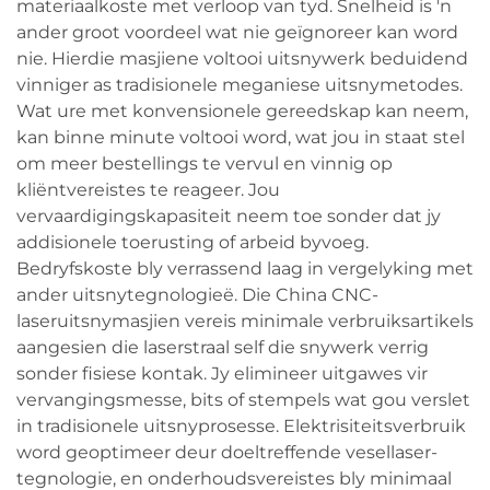
materiaalkoste met verloop van tyd. Snelheid is 'n
ander groot voordeel wat nie geïgnoreer kan word
nie. Hierdie masjiene voltooi uitsnywerk beduidend
vinniger as tradisionele meganiese uitsnymetodes.
Wat ure met konvensionele gereedskap kan neem,
kan binne minute voltooi word, wat jou in staat stel
om meer bestellings te vervul en vinnig op
kliëntvereistes te reageer. Jou
vervaardigingskapasiteit neem toe sonder dat jy
addisionele toerusting of arbeid byvoeg.
Bedryfskoste bly verrassend laag in vergelyking met
ander uitsnytegnologieë. Die China CNC-
laseruitsnymasjien vereis minimale verbruiksartikels
aangesien die laserstraal self die snywerk verrig
sonder fisiese kontak. Jy elimineer uitgawes vir
vervangingsmesse, bits of stempels wat gou verslet
in tradisionele uitsnyprosesse. Elektrisiteitsverbruik
word geoptimeer deur doeltreffende vesellaser-
tegnologie, en onderhoudsvereistes bly minimaal