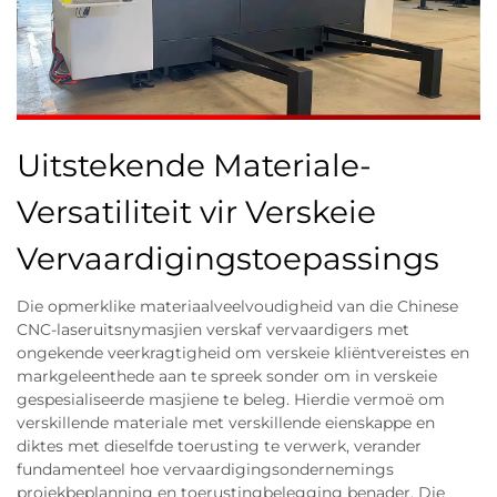
Uitstekende Materiale-
Versatiliteit vir Verskeie
Vervaardigingstoepassings
Die opmerklike materiaalveelvoudigheid van die Chinese
CNC-laseruitsnymasjien verskaf vervaardigers met
ongekende veerkragtigheid om verskeie kliëntvereistes en
markgeleenthede aan te spreek sonder om in verskeie
gespesialiseerde masjiene te beleg. Hierdie vermoë om
verskillende materiale met verskillende eienskappe en
diktes met dieselfde toerusting te verwerk, verander
fundamenteel hoe vervaardigingsondernemings
projekbeplanning en toerustingbelegging benader. Die