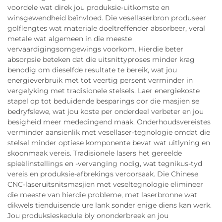
voordele wat direk jou produksie-uitkomste en
winsgewendheid beïnvloed. Die vesellaserbron produseer
golflengtes wat materiale doeltreffender absorbeer, veral
metale wat algemeen in die meeste
vervaardigingsomgewings voorkom. Hierdie beter
absorpsie beteken dat die uitsnittyproses minder krag
benodig om dieselfde resultate te bereik, wat jou
energieverbruik met tot veertig persent verminder in
vergelyking met tradisionele stelsels. Laer energiekoste
stapel op tot beduidende besparings oor die masjien se
bedryfslewe, wat jou koste per onderdeel verbeter en jou
besigheid meer mededingend maak. Onderhoudsvereistes
verminder aansienlik met vesellaser-tegnologie omdat die
stelsel minder optiese komponente bevat wat uitlyning en
skoonmaak vereis. Tradisionele lasers het gereelde
spieëlinstellings en -vervanging nodig, wat tegnikus-tyd
vereis en produksie-afbrekings veroorsaak. Die Chinese
CNC-laseruitsnitsmasjien met veseltegnologie elimineer
die meeste van hierdie probleme, met laserbronne wat
dikwels tienduisende ure lank sonder enige diens kan werk.
Jou produksieskedule bly ononderbreek en jou