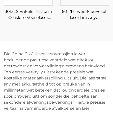
3015LS Enkele Platform
6012R Twee-klouvesel-
Omslote Veeselaser
laser buissnyer
Snymasjien
Die China CNC-laseruitsnymasjien lewer
beduidende praktiese voordele wat direk jou
nettowinst en vervaardigingsvermoëns beïnvloed.
Ten eerste verkry jy uitstekende presisie wat
kostelike materiaalverspilling uitsluit. Die laserstraal
sny met akkuraatheid tot op breuke van 'n
millimeter, wat beteken dat jou onderdele presies
soos ontwerp uitkom sonder die behoefte aan
sekondêre afwerkingsbewerkings. Hierdie presisie
vertaal na verminderde afvalkoerse en laer