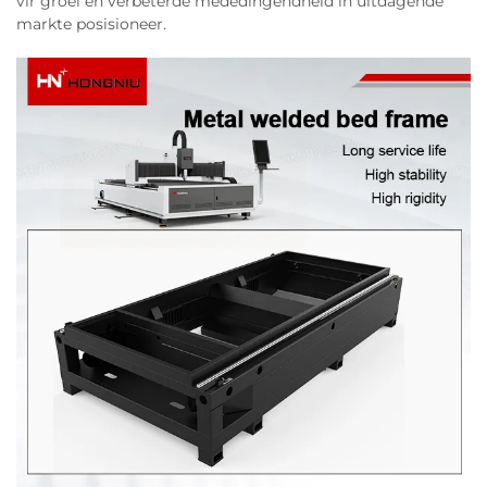
vir groei en verbeterde mededingendheid in uitdagende
markte posisioneer.