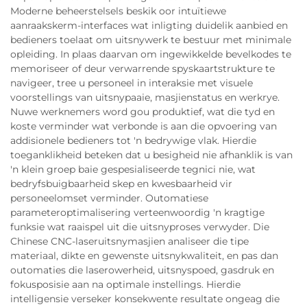
Moderne beheerstelsels beskik oor intuïtiewe
aanraakskerm-interfaces wat inligting duidelik aanbied en
bedieners toelaat om uitsnywerk te bestuur met minimale
opleiding. In plaas daarvan om ingewikkelde bevelkodes te
memoriseer of deur verwarrende spyskaartstrukture te
navigeer, tree u personeel in interaksie met visuele
voorstellings van uitsnypaaie, masjienstatus en werkrye.
Nuwe werknemers word gou produktief, wat die tyd en
koste verminder wat verbonde is aan die opvoering van
addisionele bedieners tot 'n bedrywige vlak. Hierdie
toeganklikheid beteken dat u besigheid nie afhanklik is van
'n klein groep baie gespesialiseerde tegnici nie, wat
bedryfsbuigbaarheid skep en kwesbaarheid vir
personeelomset verminder. Outomatiese
parameteroptimalisering verteenwoordig 'n kragtige
funksie wat raaispel uit die uitsnyproses verwyder. Die
Chinese CNC-laseruitsnymasjien analiseer die tipe
materiaal, dikte en gewenste uitsnykwaliteit, en pas dan
outomaties die laserowerheid, uitsnyspoed, gasdruk en
fokusposisie aan na optimale instellings. Hierdie
intelligensie verseker konsekwente resultate ongeag die