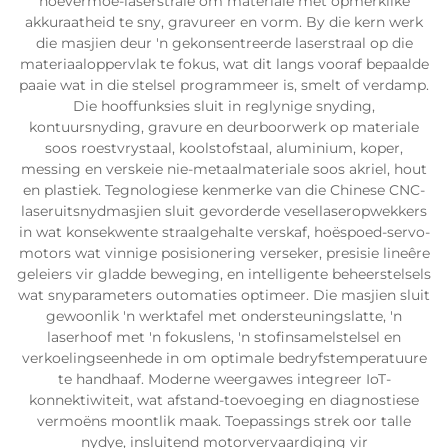
hoëvermoë-laserstrale om materiale met opmerklike
akkuraatheid te sny, gravureer en vorm. By die kern werk
die masjien deur 'n gekonsentreerde laserstraal op die
materiaaloppervlak te fokus, wat dit langs vooraf bepaalde
paaie wat in die stelsel programmeer is, smelt of verdamp.
Die hooffunksies sluit in reglynige snyding,
kontuursnyding, gravure en deurboorwerk op materiale
soos roestvrystaal, koolstofstaal, aluminium, koper,
messing en verskeie nie-metaalmateriale soos akriel, hout
en plastiek. Tegnologiese kenmerke van die Chinese CNC-
laseruitsnydmasjien sluit gevorderde vesellaseropwekkers
in wat konsekwente straalgehalte verskaf, hoëspoed-servo-
motors wat vinnige posisionering verseker, presisie lineêre
geleiers vir gladde beweging, en intelligente beheerstelsels
wat snyparameters outomaties optimeer. Die masjien sluit
gewoonlik 'n werktafel met ondersteuningslatte, 'n
laserhoof met 'n fokuslens, 'n stofinsamelstelsel en
verkoelingseenhede in om optimale bedryfstemperatuure
te handhaaf. Moderne weergawes integreer IoT-
konnektiwiteit, wat afstand-toevoeging en diagnostiese
vermoëns moontlik maak. Toepassings strek oor talle
nydye, insluitend motorvervaardiging vir