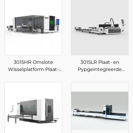
3015HR Omslote
3015LR Plaat- en
Wisselplatform Plaat-
Pypgeïntegreerde
en Pypgeïntegreerde
Veeselaser Snymasjien
Veeselaser Snymasjien