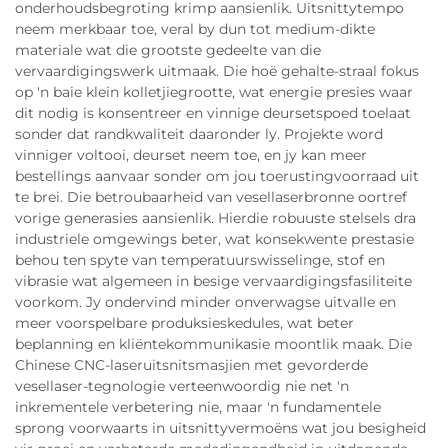
onderhoudsbegroting krimp aansienlik. Uitsnittytempo
neem merkbaar toe, veral by dun tot medium-dikte
materiale wat die grootste gedeelte van die
vervaardigingswerk uitmaak. Die hoë gehalte-straal fokus
op 'n baie klein kolletjiegrootte, wat energie presies waar
dit nodig is konsentreer en vinnige deursetspoed toelaat
sonder dat randkwaliteit daaronder ly. Projekte word
vinniger voltooi, deurset neem toe, en jy kan meer
bestellings aanvaar sonder om jou toerustingvoorraad uit
te brei. Die betroubaarheid van vesellaserbronne oortref
vorige generasies aansienlik. Hierdie robuuste stelsels dra
industriele omgewings beter, wat konsekwente prestasie
behou ten spyte van temperatuurswisselinge, stof en
vibrasie wat algemeen in besige vervaardigingsfasiliteite
voorkom. Jy ondervind minder onverwagse uitvalle en
meer voorspelbare produksieskedules, wat beter
beplanning en kliëntekommunikasie moontlik maak. Die
Chinese CNC-laseruitsnitsmasjien met gevorderde
vesellaser-tegnologie verteenwoordig nie net 'n
inkrementele verbetering nie, maar 'n fundamentele
sprong voorwaarts in uitsnittyvermoëns wat jou besigheid