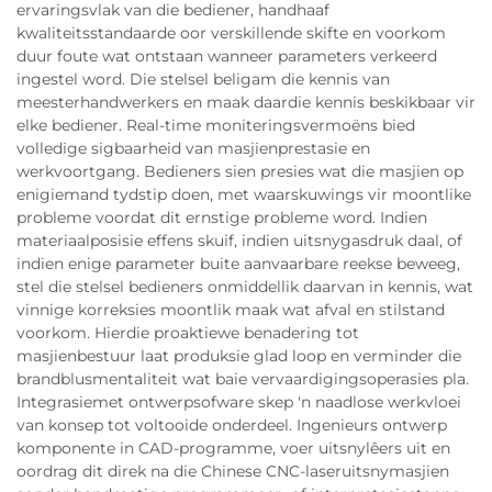
ervaringsvlak van die bediener, handhaaf
kwaliteitsstandaarde oor verskillende skifte en voorkom
duur foute wat ontstaan wanneer parameters verkeerd
ingestel word. Die stelsel beligam die kennis van
meesterhandwerkers en maak daardie kennis beskikbaar vir
elke bediener. Real-time moniteringsvermoëns bied
volledige sigbaarheid van masjienprestasie en
werkvoortgang. Bedieners sien presies wat die masjien op
enigiemand tydstip doen, met waarskuwings vir moontlike
probleme voordat dit ernstige probleme word. Indien
materiaalposisie effens skuif, indien uitsnygasdruk daal, of
indien enige parameter buite aanvaarbare reekse beweeg,
stel die stelsel bedieners onmiddellik daarvan in kennis, wat
vinnige korreksies moontlik maak wat afval en stilstand
voorkom. Hierdie proaktiewe benadering tot
masjienbestuur laat produksie glad loop en verminder die
brandblusmentaliteit wat baie vervaardigingsoperasies pla.
Integrasiemet ontwerpsofware skep 'n naadlose werkvloei
van konsep tot voltooide onderdeel. Ingenieurs ontwerp
komponente in CAD-programme, voer uitsnylêers uit en
oordrag dit direk na die Chinese CNC-laseruitsnymasjien