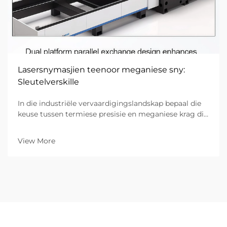
Lasersnymasjien teenoor meganiese sny:
Sleutelverskille
In die industriële vervaardigingslandskap bepaal die
keuse tussen termiese presisie en meganiese krag die
doeltreffendheid, koste en gehalte van die finale
produk. Vir dekades het meganiese sny—wat fisiese
View More
gereedskap soos skêre, stansies...