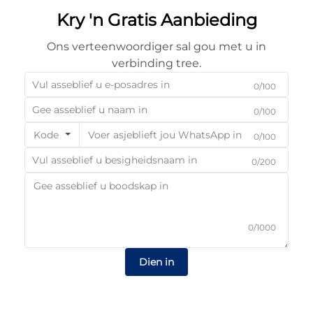
Kry 'n Gratis Aanbieding
Ons verteenwoordiger sal gou met u in
verbinding tree.
0/100
0/100
Kode
0/100
0/200
0/1000
Dien in