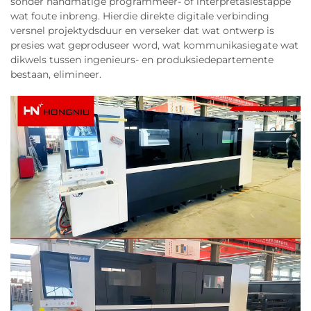
sonder handmatige programmeer- of interpretasiestappe
wat foute inbreng. Hierdie direkte digitale verbinding
versnel projektydsduur en verseker dat wat ontwerp is
presies wat geproduseer word, wat kommunikasiegate wat
dikwels tussen ingenieurs- en produksiedepartemente
bestaan, elimineer.