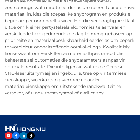
materiale hoofsaaklik deur sagtewareparameter-
veranderinge wat minute eerder as ure neem. Laai die nuwe
materiaal in, kies die toepaslike snyprogram en produksie
begin amper onmiddellik weer. Hierdie veerkragtigheid laat
u toe om kleiner partystelsels ekonomies te aanvaar en
verskillende take gedurende die dag te meng gebaseer op
prioriteite en materiaalbeskikbaarheid eerder as om beperk
te word deur ondoeltreffende oorskakelings. Kwaliteit bly
konsekwent oor verskillende materiaaltipes omdat die
beheerstelsel outomaties die snyparameters aanpas vir
optimale resultate. Die intelligensie wat in die Chinese
CNC-laseruitsnymasjien ingebou is, tree op vir termiese
eienskappe, weerkaatsingsvermoë en ander
materiaaleienskappe om uitstekende randkwaliteit te
verseker, of u nou roestvrystaal of akriliet sny.