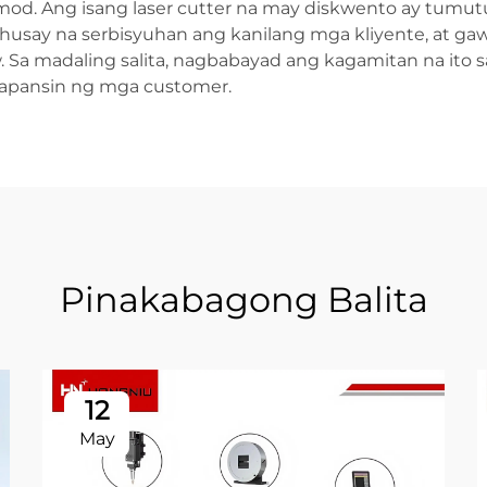
mod. Ang isang laser cutter na may diskwento ay tumutu
usay na serbisyuhan ang kanilang mga kliyente, at gaw
 Sa madaling salita, nagbabayad ang kagamitan na ito sa
papansin ng mga customer.
Pinakabagong Balita
12
May