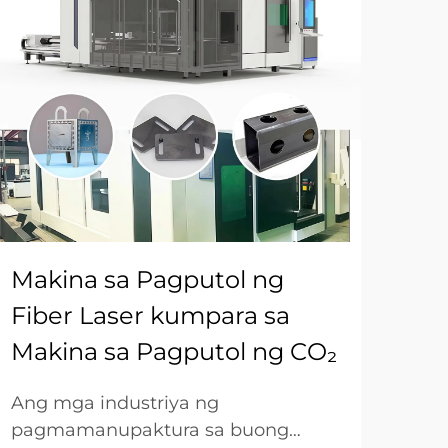
Makina sa Pagputol ng
Me
Fiber Laser kumpara sa
Ma
Makina sa Pagputol ng CO₂
Pl
Ang mga industriya ng
Ang
pagmamanupaktura sa buong
met