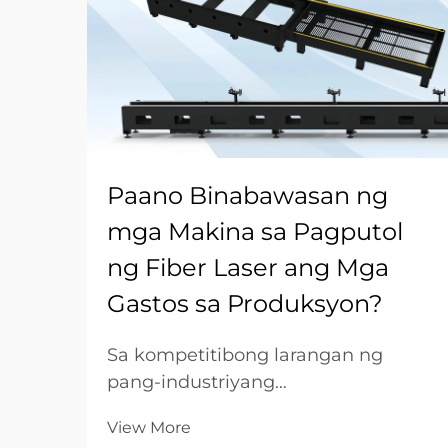
Paano Binabawasan ng
mga Makina sa Pagputol
ng Fiber Laser ang Mga
Gastos sa Produksyon?
Sa kompetitibong larangan ng
pang-industriyang
pagmamanupaktura, ang
View More
optimisasyon ng gastos ay ang tulay