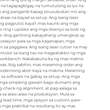
 na tagapagbigay, na tumutulong sa iyo na
ito ang panganib kapag sinusubukan mo ang
taas na bayad sa setup. Ang isang laser
g pagputol, kaya’t mas kaunti ang mga
o ring i-update ang mga disenyo sa loob ng
wntime. Ang ganitong kakayahang umangkop ay
korasyon para sa mga kaganapan, mga
an sa paggawa. Ang isang laser cutter na may
hintulot sa isang tao na magpatakbo ng mga
workbench. Nakakakuha ka ng mas malinis
ras. Ibig sabihin, mas maraming order ang
a modernong abot-kaya na makina. Maraming
a sa software na gabay sa setup. Ang mga
 mga simpleng gawain bago dumami ang
ag-check ng alignment, at pag-aalaga sa
 sa araw-araw na produksyon. Mula sa
g lead time, mga opsyon sa custom, pare-
 mga praktikal na resultang ito ay mas