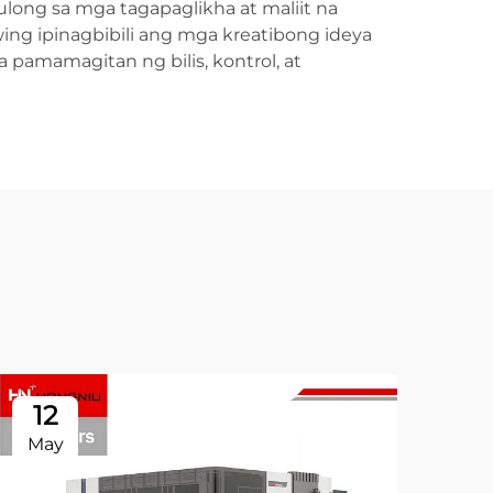
long sa mga tagapaglikha at maliit na
ing ipinagbibili ang mga kreatibong ideya
 pamamagitan ng bilis, kontrol, at
12
0
May
Ma