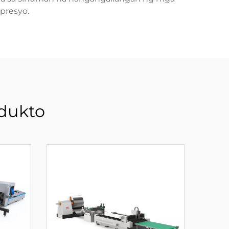
presyo.
dukto