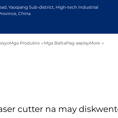
d, Yaoqiang Sub-district, High-tech Industrial
rovince, China
bisyo
Mga Produkto
Mga Balita
Pag-aaplay
More
aser cutter na may diskwen