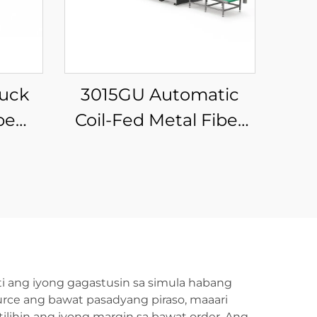
uck
3015GU Automatic
be
Coil-Fed Metal Fiber
 With
Laser Cutting
ic
Production Line
i ang iyong gagastusin sa simula habang
urce ang bawat pasadyang piraso, maaari
ilihin ang iyong margin sa bawat order. Ang