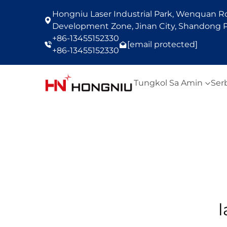
Hongniu Laser Industrial Park, Wenquan Roa
Development Zone, Jinan City, Shandong P
+86-13455152330
[email protected]
+86-13455152330
Tungkol Sa Amin
Ser
l