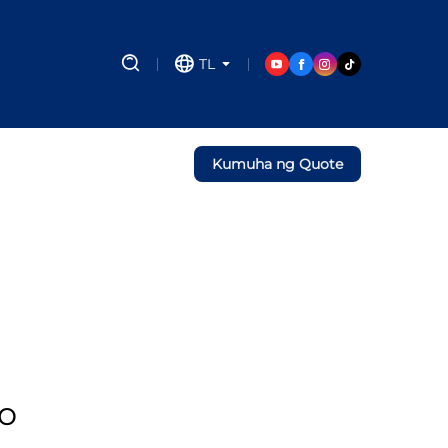
TL
Kumuha ng Quote
to