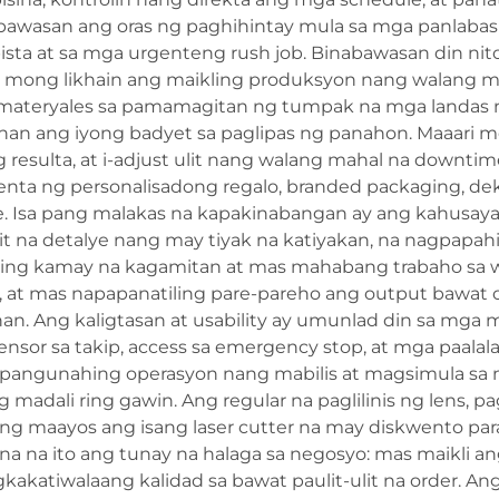
abawasan ang oras ng paghihintay mula sa mga panlabas
ista at sa mga urgenteng rush job. Binabawasan din n
i mong likhain ang maikling produksyon nang walang ma
 materyales sa pamamagitan ng tumpak na mga landas n
han ang iyong badyet sa paglipas ng panahon. Maaari m
 ang resulta, at i-adjust ulit nang walang mahal na do
a ng personalisadong regalo, branded packaging, de
nage. Isa pang malakas na kapakinabangan ay ang kahusay
it na detalye nang may tiyak na katiyakan, na nagpapa
ming kamay na kagamitan at mas mahabang trabaho sa 
, at mas napapanatiling pare-pareho ang output bawat o
an. Ang kaligtasan at usability ay umunlad din sa mg
nsor sa takip, access sa emergency stop, at mga paalal
pangunahing operasyon nang mabilis at magsimula sa
madali ring gawin. Ang regular na paglilinis ng lens, p
ng maayos ang isang laser cutter na may diskwento para
 na ito ang tunay na halaga sa negosyo: mas maikli an
akatiwalaang kalidad sa bawat paulit-ulit na order. Ang