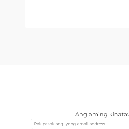
na nag-uugnay sa isang
nangangailangan ng tulong na
workshop at isang nangungunang
enterprise sa merkado. Para sa mga
B2B na kumpanya na nakatutok sa
metal fabrication, ang kagamitan sa
factory floor ang nagsasalaysay sa...
Ang aming kinataw