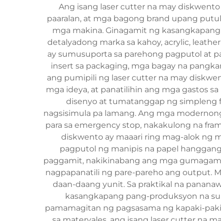
Ang isang laser cutter na may diskwento
paaralan, at mga bagong brand upang putul
mga makina. Ginagamit ng kasangkapang ito
detalyadong marka sa kahoy, acrylic, leather
ay sumusuporta sa parehong pagputol at pa
insert sa packaging, mga bagay na pangka
ang pumipili ng laser cutter na may diskwe
mga ideya, at panatilihin ang mga gastos s
disenyo at tumatanggap ng simpleng fo
nagsisimula pa lamang. Ang mga modernong 
para sa emergency stop, nakakulong na frame
diskwento ay maaari ring mag-alok ng mg
pagputol ng manipis na papel hanggang 
paggamit, nakikinabang ang mga gumagamit m
nagpapanatili ng pare-pareho ang output. M
daan-daang yunit. Sa praktikal na pananaw
kasangkapang pang-produksyon na sumu
pamamagitan ng pagsasama ng kapaki-pakin
sa materyales, ang isang laser cutter na