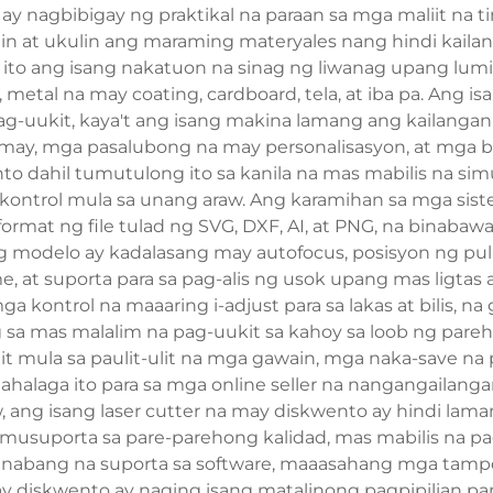
 ay nagbibigay ng praktikal na paraan sa mga maliit na 
in at ukulin ang maraming materyales nang hindi kail
 ang isang nakatuon na sinag ng liwanag upang lumikha
, metal na may coating, cardboard, tela, at iba pa. Ang
g-uukit, kaya't ang isang makina lamang ang kailanga
may, mga pasalubong na may personalisasyon, at mga ba
nto dahil tumutulong ito sa kanila na mas mabilis na si
a kontrol mula sa unang araw. Ang karamihan sa mga sis
rmat ng file tulad ng SVG, DXF, AI, at PNG, na binabaw
modelo ay kadalasang may autofocus, posisyon ng pula
, at suporta para sa pag-alis ng usok upang mas ligtas 
a kontrol na maaaring i-adjust para sa lakas at bilis, n
sa mas malalim na pag-uukit sa kahoy sa loob ng pareh
ula sa paulit-ulit na mga gawain, mga naka-save na pr
ahalaga ito para sa mga online seller na nangangaila
, ang isang laser cutter na may diskwento ay hindi lam
suporta sa pare-parehong kalidad, mas mabilis na pagp
abang na suporta sa software, maaasahang mga tampok
 may diskwento ay naging isang matalinong pagpipilian 