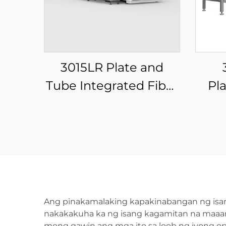
3015LR Plate and
Tube Integrated Fiber
Pl
Laser Cutting
Fib
Machine
Ang pinakamalaking kapakinabangan ng isang
nakakakuha ka ng isang kagamitan na maaari
mong gawin ang mga ito sa loob ng iyong opi