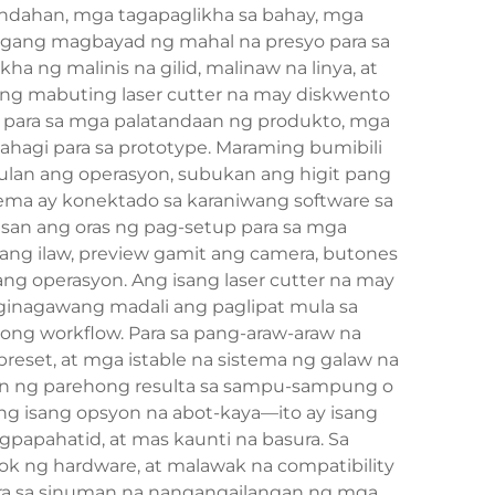
tindahan, mga tagapaglikha sa bahay, mga
angang magbayad ng mahal na presyo para sa
 ng malinis na gilid, malinaw na linya, at
 isang mabuting laser cutter na may diskwento
n para sa mga palatandaan ng produkto, mga
hagi para sa prototype. Maraming bumibili
mulan ang operasyon, subukan ang higit pang
tema ay konektado sa karaniwang software sa
asan ang oras ng pag-setup para sa mga
ng ilaw, preview gamit ang camera, butones
ang operasyon. Ang isang laser cutter na may
a ginagawang madali ang paglipat mula sa
ong workflow. Para sa pang-araw-araw na
eset, at mga istable na sistema ng galaw na
ngan ng parehong resulta sa sampu-sampung o
ang isang opsyon na abot-kaya—ito ay isang
apahatid, at mas kaunti na basura. Sa
 ng hardware, at malawak na compatibility
para sa sinuman na nangangailangan ng mga