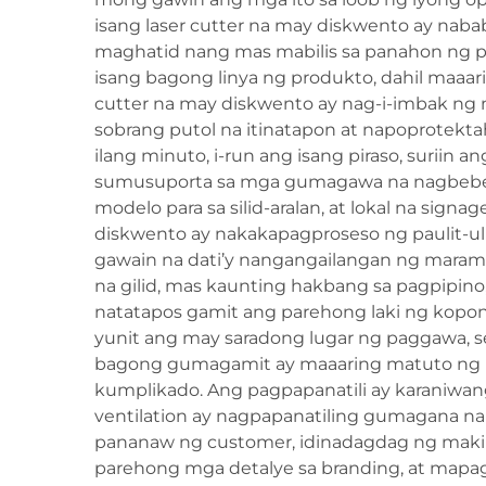
isang laser cutter na may diskwento ay nab
maghatid nang mas mabilis sa panahon ng p
isang bagong linya ng produkto, dahil maaar
cutter na may diskwento ay nag-i-imbak ng
sobrang putol na itinatapon at napoprotekta
ilang minuto, i-run ang isang piraso, suriin
sumusuporta sa mga gumagawa na nagbebent
modelo para sa silid-aralan, at lokal na sig
diskwento ay nakakapagproseso ng paulit-ul
gawain na dati’y nangangailangan ng mara
na gilid, mas kaunting hakbang sa pagpipino
natatapos gamit ang parehong laki ng kopon
yunit ang may saradong lugar ng paggawa, se
bagong gumagamit ay maaaring matuto ng 
kumplikado. Ang pagpapanatili ay karaniwang 
ventilation ay nagpapanatiling gumagana na
pananaw ng customer, idinadagdag ng makina
parehong mga detalye sa branding, at mapagk