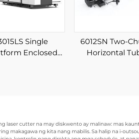
3015LS Single
6012SN Two-Ch
atform Enclosed
Horizontal Tu
er Laser Cutting
Cutting Machine
Machine
Semi-Automat
Loading
 laser cutter na may diskwento ay malinaw: mas kaunt
ng makagawa ng kita nang mabilis. Sa halip na i-outso
sina, kontrolin nang direkta ang mga schedule, at panat