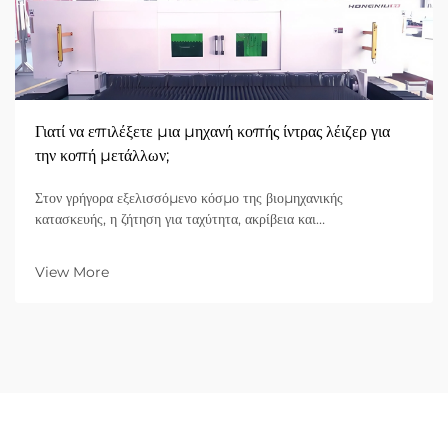
Γιατί να επιλέξετε μια μηχανή κοπής ίντρας λέιζερ για
την κοπή μετάλλων;
Στον γρήγορα εξελισσόμενο κόσμο της βιομηχανικής
κατασκευής, η ζήτηση για ταχύτητα, ακρίβεια και
αποτελεσματικότητα ως προς το κόστος έχει φτάσει στο
υψηλότερο επίπεδό της. Για επιχειρήσεις B2B που
View More
ασχολούνται με την κατεργασία μετάλλων, η επιλογή του
κατάλληλου εξοπλισμού αποτελεί μια θεμελιώδη
επιχειρηματική απόφαση...