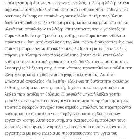
πρώτη γραμμή άμυνας, περιέχοντας εντελώς τη δέσμη λέιζερ σε ένα
σφραγισμένο περιβάλλον που αποτρέπει οποιαδήποτε πιθανότητα
ακούσιας έκθεσης σε επικίνδυνη ακτινοβολία. Αυτή η περίβληψη
διαθέτει παραθυρόφυλλα παρατήρησης κατασκευασμένα από ειδικά
υλικά που αποκλείουν το λέιζερ, επιτρέποντας στους χειριστές να
παρακολουθούν την πρόοδο της κοπής, ενώ παραμένουν απόλυτα
προστατευμένοι από ανακλάσεις της δέσμης και διασκορπισμένο φως
που θα μπορούσαν να προκαλέσουν βλάβη στα μάτια. Οι ασφαλείς
πόρτες με σύστημα ασφαλούς σύνδεσης (interlock) αποτελούν
κρίσιμο προστατευτικό χαρακτηριστικό, διακόπτοντας αυτόματα τις
λειτουργίες λέιζερ τη στιγμή που κάποιος προσπαθεί να εισέλθει στη
ζώνη κοπής κατά τη διάρκεια ενεργής επεξεργασίας. Αυτό το
μηχανισμό ασφαλείας «fail-safe» εξαλείφει τη δυνατότητα ακούσιας
έκθεσης, ακόμα και αν ο χειριστής ξεχάσει να απενεργοποιήσει το
λέιζερ πριν ανοίξει τη θάλαμο. Η ασφαλής μηχανή λέιζερ κοπής
μετάλλων ενσωματώνει εξελιγμένα συστήματα απορρόφησης ατμών,
τα οποία αφαιρούν συνεχώς τους ατμούς μετάλλων, τα παραπροϊόντα
καύσης και τα σωματίδια που παράγονται κατά τη διάρκεια των
εργασιών κοπής. Αυτά τα συστήματα εξαερισμού εμποδίζουν τους
χειριστές από την εισπνοή τοξικών ουσιών που συσσωρεύονται σε
εργαστήρια με κακό εξαερισμό, προστατεύοντας την υγεία του