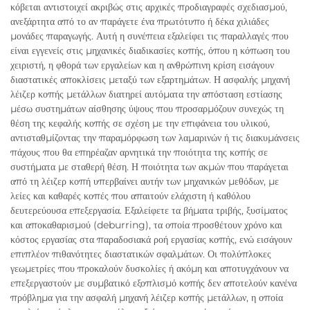
κόβεται αντιστοιχεί ακριβώς στις αρχικές προδιαγραφές σχεδιασμού,
ανεξάρτητα από το αν παράγετε ένα πρωτότυπο ή δέκα χιλιάδες
μονάδες παραγωγής. Αυτή η συνέπεια εξαλείφει τις παραλλαγές που
είναι εγγενείς στις μηχανικές διαδικασίες κοπής, όπου η κόπωση του
χειριστή, η φθορά των εργαλείων και η ανθρώπινη κρίση εισάγουν
διαστατικές αποκλίσεις μεταξύ των εξαρτημάτων. Η ασφαλής μηχανή
λέιζερ κοπής μετάλλων διατηρεί αυτόματα την απόσταση εστίασης
μέσω συστημάτων αίσθησης ύψους που προσαρμόζουν συνεχώς τη
θέση της κεφαλής κοπής σε σχέση με την επιφάνεια του υλικού,
αντισταθμίζοντας την παραμόρφωση των λαμαρινών ή τις διακυμάνσεις
πάχους που θα επηρέαζαν αρνητικά την ποιότητα της κοπής σε
συστήματα με σταθερή θέση. Η ποιότητα των ακμών που παράγεται
από τη λέιζερ κοπή υπερβαίνει αυτήν των μηχανικών μεθόδων, με
λείες και καθαρές κοπές που απαιτούν ελάχιστη ή καθόλου
δευτερεύουσα επεξεργασία. Εξαλείφετε τα βήματα τριβής, ξυσίματος
και αποκαθαρισμού (deburring), τα οποία προσθέτουν χρόνο και
κόστος εργασίας στα παραδοσιακά ροή εργασίας κοπής, ενώ εισάγουν
επιπλέον πιθανότητες διαστατικών σφαλμάτων. Οι πολύπλοκες
γεωμετρίες που προκαλούν δυσκολίες ή ακόμη και αποτυγχάνουν να
επεξεργαστούν με συμβατικό εξοπλισμό κοπής δεν αποτελούν κανένα
πρόβλημα για την ασφαλή μηχανή λέιζερ κοπής μετάλλων, η οποία