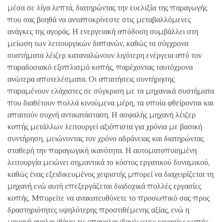
μέσα σε λίγα λεπτά, διατηρώντας την ευελιξία της παραγωγής
που σας βοηθά να ανταποκρίνεστε στις μεταβαλλόμενες
ανάγκες της αγοράς. Η ενεργειακή απόδοση συμβάλλει στη
μείωση των λειτουργικών δαπανών, καθώς τα σύγχρονα
συστήματα λέιζερ καταναλώνουν λιγότερη ενέργεια από τον
παραδοσιακό εξοπλισμό κοπής, παρέχοντας ταυτόχρονα
ανώτερα αποτελέσματα. Οι απαιτήσεις συντήρησης
παραμένουν ελάχιστες σε σύγκριση με τα μηχανικά συστήματα
που διαθέτουν πολλά κινούμενα μέρη, τα οποία φθείρονται και
απαιτούν συχνή αντικατάσταση. Η ασφαλής μηχανή λέιζερ
κοπής μετάλλων λειτουργεί αξιόπιστα για χρόνια με βασική
συντήρηση, μειώνοντας τον χρόνο αδράνειας και διατηρώντας
σταθερή την παραγωγική ικανότητα. Η αυτοματοποιημένη
λειτουργία μειώνει σημαντικά το κόστος εργατικού δυναμικού,
καθώς ένας εξειδικευμένος χειριστής μπορεί να διαχειρίζεται τη
μηχανή ενώ αυτή επεξεργάζεται διαδοχικά πολλές εργασίες
κοπής. Μπορείτε να ανακατευθύνετε το προσωπικό σας προς
δραστηριότητες υψηλότερης προστιθέμενης αξίας, ενώ η
μηχανή αναλαμβάνει τις επαναλαμβανόμενες εργασίες κοπής