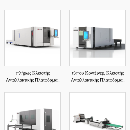
πλήρως Κλειστής
τύπου Κοντέινερ, Κλειστής
Ανταλλακτικής Πλατφόρμας
Ανταλλακτικής Πλατφόρμας
Μηχάνημα Κοπής Ινολέιζερ
Μηχάνημα Κοπής Ινολέιζερ
3015GA
3015HSD