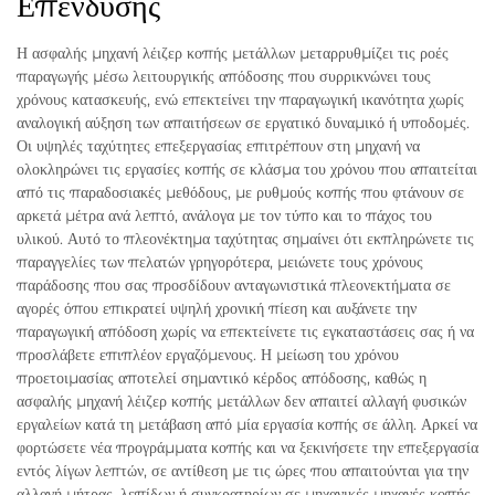
Επένδυσης
Η ασφαλής μηχανή λέιζερ κοπής μετάλλων μεταρρυθμίζει τις ροές
παραγωγής μέσω λειτουργικής απόδοσης που συρρικνώνει τους
χρόνους κατασκευής, ενώ επεκτείνει την παραγωγική ικανότητα χωρίς
αναλογική αύξηση των απαιτήσεων σε εργατικό δυναμικό ή υποδομές.
Οι υψηλές ταχύτητες επεξεργασίας επιτρέπουν στη μηχανή να
ολοκληρώνει τις εργασίες κοπής σε κλάσμα του χρόνου που απαιτείται
από τις παραδοσιακές μεθόδους, με ρυθμούς κοπής που φτάνουν σε
αρκετά μέτρα ανά λεπτό, ανάλογα με τον τύπο και το πάχος του
υλικού. Αυτό το πλεονέκτημα ταχύτητας σημαίνει ότι εκπληρώνετε τις
παραγγελίες των πελατών γρηγορότερα, μειώνετε τους χρόνους
παράδοσης που σας προσδίδουν ανταγωνιστικά πλεονεκτήματα σε
αγορές όπου επικρατεί υψηλή χρονική πίεση και αυξάνετε την
παραγωγική απόδοση χωρίς να επεκτείνετε τις εγκαταστάσεις σας ή να
προσλάβετε επιπλέον εργαζόμενους. Η μείωση του χρόνου
προετοιμασίας αποτελεί σημαντικό κέρδος απόδοσης, καθώς η
ασφαλής μηχανή λέιζερ κοπής μετάλλων δεν απαιτεί αλλαγή φυσικών
εργαλείων κατά τη μετάβαση από μία εργασία κοπής σε άλλη. Αρκεί να
φορτώσετε νέα προγράμματα κοπής και να ξεκινήσετε την επεξεργασία
εντός λίγων λεπτών, σε αντίθεση με τις ώρες που απαιτούνται για την
αλλαγή μήτρας, λεπίδων ή συγκρατηρίων σε μηχανικές μηχανές κοπής.