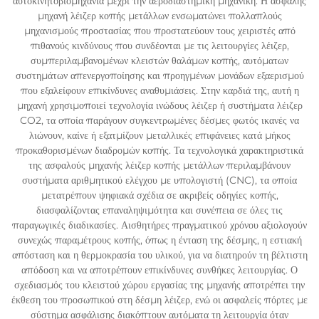
αυτοκινητοβιομηχανία μέχρι την αεροδιαστημική μηχανική. Η ασφαλής
μηχανή λέιζερ κοπής μετάλλων ενσωματώνει πολλαπλούς
μηχανισμούς προστασίας που προστατεύουν τους χειριστές από
πιθανούς κινδύνους που συνδέονται με τις λειτουργίες λέιζερ,
συμπεριλαμβανομένων κλειστών θαλάμων κοπής, αυτόματων
συστημάτων απενεργοποίησης και προηγμένων μονάδων εξαερισμού
που εξαλείφουν επικίνδυνες αναθυμιάσεις. Στην καρδιά της, αυτή η
μηχανή χρησιμοποιεί τεχνολογία ινώδους λέιζερ ή συστήματα λέιζερ
CO2, τα οποία παράγουν συγκεντρωμένες δέσμες φωτός ικανές να
λιώνουν, καίνε ή εξατμίζουν μεταλλικές επιφάνειες κατά μήκος
προκαθορισμένων διαδρομών κοπής. Τα τεχνολογικά χαρακτηριστικά
της ασφαλούς μηχανής λέιζερ κοπής μετάλλων περιλαμβάνουν
συστήματα αριθμητικού ελέγχου με υπολογιστή (CNC), τα οποία
μετατρέπουν ψηφιακά σχέδια σε ακριβείς οδηγίες κοπής,
διασφαλίζοντας επαναληψιμότητα και συνέπεια σε όλες τις
παραγωγικές διαδικασίες. Αισθητήρες πραγματικού χρόνου αξιολογούν
συνεχώς παραμέτρους κοπής, όπως η ένταση της δέσμης, η εστιακή
απόσταση και η θερμοκρασία του υλικού, για να διατηρούν τη βέλτιστη
απόδοση και να αποτρέπουν επικίνδυνες συνθήκες λειτουργίας. Ο
σχεδιασμός του κλειστού χώρου εργασίας της μηχανής αποτρέπει την
έκθεση του προσωπικού στη δέσμη λέιζερ, ενώ οι ασφαλείς πόρτες με
σύστημα ασφάλισης διακόπτουν αυτόματα τη λειτουργία όταν