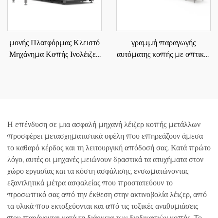
μονής Πλατφόρμας Κλειστό
γραμμή παραγωγής
Μηχάνημα Κοπής Ινολέιζερ
αυτόματης κοπής με οπτικές
3015LS
ίνες λέιζερ για μεταλλικά
ελάσματα 3015GU
Η επένδυση σε μια ασφαλή μηχανή λέιζερ κοπής μετάλλων
προσφέρει μετασχηματιστικά οφέλη που επηρεάζουν άμεσα
το καθαρό κέρδος και τη λειτουργική απόδοσή σας. Κατά πρώτο
λόγο, αυτές οι μηχανές μειώνουν δραστικά τα ατυχήματα στον
χώρο εργασίας και τα κόστη ασφάλισης, ενσωματώνοντας
εξαντλητικά μέτρα ασφαλείας που προστατεύουν το
προσωπικό σας από την έκθεση στην ακτινοβολία λέιζερ, από
τα υλικά που εκτοξεύονται και από τις τοξικές αναθυμιάσεις
που παράγονται κατά τη διάρκεια των διαδικασιών κοπής. Το