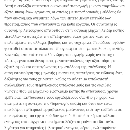
Αυτή η ευελιξία επιτρέπει οικονομική παραγωγή μικρών παρτίδων και
εξατομικευμένων εργασιών, οι οποίες με παραδοσιακές μεθόδους θα
ήταν οικονομικά ανέφικτες λόγω των εκτεταμένων επενδύσεων
προετοιμασίας που απαιτούνται για κάθε εργασία. Οι δυνατότητες
αυτόνομης λειτουργίας επιτρέπουν στην ασφαλή μηχανή λέιζερ κοπής
μετάλλων να συνεχίζει την επεξεργασία εξαρτημάτων κατά τις
διαλείμματα, τις αλλαγές βάρδιας και τις νυχτερινές περιόδους, εφόσον
φορτωθεί σωστά με υλικά και προγραμματιστεί με ακολουθίες κοπής.
Συνεπώς, αποκτάτε επιπλέον ώρες παραγωγής χωρίς αντίστοιχο
κόστος εργατικού δυναμικού, μεγιστοποιώντας την αξιοποίηση του
εξοπλισμού και επιταχύνοντας την απόδοση της επένδυσης. Η
αυτοματοποίηση της μηχανής μειώνει τις απαιτήσεις σε ειδικευμένες
δεξιότητες για τους χειριστές, καθώς το σύστημα υπολογιστή
αναλαμβάνει τους περίπλοκους υπολογισμούς και τις ακριβείς
κινήσεις που με μηχανικό εξοπλισμό κοπής θα απαιτούσαν χρόνια
εμπειρίας. Εκπαιδεύετε τους εργαζόμενους σας πιο γρήγορα και
διατηρείτε τη συνέχεια της παραγωγής ακόμη και όταν δεν είναι
διαθέσιμοι εμπειρικοί εργαζόμενοι, μειώνοντας έτσι την ευπάθεια σε
διακυμάνσεις του εργατικού δυναμικού. Η αποδοτική κατανάλωση
ενέργειας στα σύγχρονα συστήματα λέιζερ σημαίνει ότι δαπανάτε
λιγότερο για υπηρεσίες (ηλεκτρική ενέργεια, αέριο), ενώ παράγετε