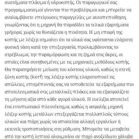
συστήματα πλάσμα ή υδροκοπής. Οι παραγωγικοί σας
προγραμματισμοί γίνονται πιο προβλέψιμοι και μπορείτε να
αναλαμβάνετε επείγουσες παραγγελίες με αυτοπεποίθηση,
γνωρίζοντας ότι η μηχανή θα παραδίδει τα τελικά εξαρτήματα
γρήγορα, χωρίς να θυσιάζεται η ποιότητα. Η μη επαφή της
κοπής με λέιζερ σημαίνει ότι τα υλικά σας υφίστανται ελάχιστη
φυσική τάση κατά την επεξεργασία, προλαμβάνοντας το
στρέβλωμα, την παραμόρφωση και τη ζημιά στις άκρες, οι
οποίες είναι συνηθισμένες με τις μηχανικές μεθόδους κοπής.
Θα παρατηρήσετε μείωση του κόστους υλικού, καθώς η στενή
ζώνη κοπής (kerf) της λέιζερ κοπής ελαχιστοποιεί τις
απώλειες, επιτρέποντάς σας να τοποθετείτε τα εξαρτήματα πιο
αποτελεσματικά στις μεταλλικές πλάκες και να εξασφαλίζετε
τη μέγιστη αξία από κάθε αγορά υλικού. Η ευελιξία αποτελεί
ένα εντυπωσιακό πλεονέκτημα, καθώς η ασφαλής μηχανή
λέιζερ κοπής μετάλλων επεξεργάζεται πολλαπλούς τύπους
υλικών και πάχη χωρίς να απαιτείται αλλαγή εργαλείων ή
εκτενείς τροποποιήσεις στη ρύθμιση. Μπορείτε να μεταβείτε
από την κοπή λεπτού αλουμινίου σε παχύ ανοξείδωτο χάλυβα