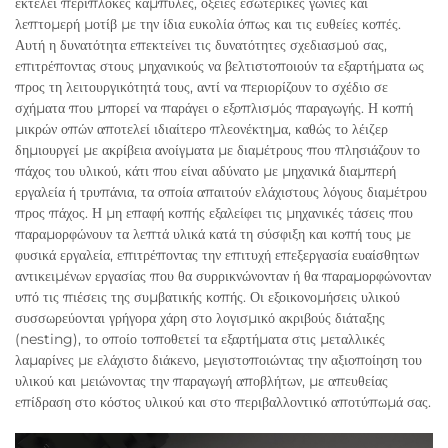
εκτελεί περίπλοκες καμπύλες, οξείες εσωτερικές γωνίες και
λεπτομερή μοτίβ με την ίδια ευκολία όπως και τις ευθείες κοπές.
Αυτή η δυνατότητα επεκτείνει τις δυνατότητες σχεδιασμού σας,
επιτρέποντας στους μηχανικούς να βελτιστοποιούν τα εξαρτήματα ως
προς τη λειτουργικότητά τους, αντί να περιορίζουν το σχέδιο σε
σχήματα που μπορεί να παράγει ο εξοπλισμός παραγωγής. Η κοπή
μικρών οπών αποτελεί ιδιαίτερο πλεονέκτημα, καθώς το λέιζερ
δημιουργεί με ακρίβεια ανοίγματα με διαμέτρους που πλησιάζουν το
πάχος του υλικού, κάτι που είναι αδύνατο με μηχανικά διαμπερή
εργαλεία ή τρυπάνια, τα οποία απαιτούν ελάχιστους λόγους διαμέτρου
προς πάχος. Η μη επαφή κοπής εξαλείφει τις μηχανικές τάσεις που
παραμορφώνουν τα λεπτά υλικά κατά τη σύσφιξη και κοπή τους με
φυσικά εργαλεία, επιτρέποντας την επιτυχή επεξεργασία ευαίσθητων
αντικειμένων εργασίας που θα συρρικνώνονταν ή θα παραμορφώνονταν
υπό τις πιέσεις της συμβατικής κοπής. Οι εξοικονομήσεις υλικού
συσσωρεύονται γρήγορα χάρη στο λογισμικό ακριβούς διάταξης
(nesting), το οποίο τοποθετεί τα εξαρτήματα στις μεταλλικές
λαμαρίνες με ελάχιστο διάκενο, μεγιστοποιώντας την αξιοποίηση του
υλικού και μειώνοντας την παραγωγή αποβλήτων, με απευθείας
επίδραση στο κόστος υλικού και στο περιβαλλοντικό αποτύπωμά σας.