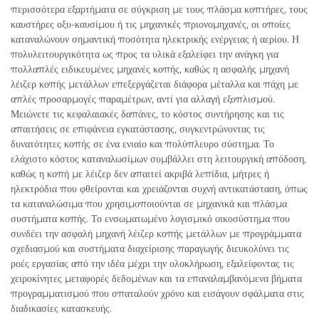
περισσότερα εξαρτήματα σε σύγκριση με τους πλάσμα κοπτήρες, τους
καυστήρες οξυ-καυσίμου ή τις μηχανικές πριονομηχανές, οι οποίες
καταναλώνουν σημαντική ποσότητα ηλεκτρικής ενέργειας ή αερίου. Η
πολυλειτουργικότητα ως προς τα υλικά εξαλείφει την ανάγκη για
πολλαπλές ειδικευμένες μηχανές κοπής, καθώς η ασφαλής μηχανή
λέιζερ κοπής μετάλλων επεξεργάζεται διάφορα μέταλλα και πάχη με
απλές προσαρμογές παραμέτρων, αντί για αλλαγή εξοπλισμού.
Μειώνετε τις κεφαλαιακές δαπάνες, το κόστος συντήρησης και τις
απαιτήσεις σε επιφάνεια εγκατάστασης, συγκεντρώνοντας τις
δυνατότητες κοπής σε ένα ενιαίο και πολύπλευρο σύστημα. Το
ελάχιστο κόστος καταναλωσίμων συμβάλλει στη λειτουργική απόδοση,
καθώς η κοπή με λέιζερ δεν απαιτεί ακριβά λεπίδια, μήτρες ή
ηλεκτρόδια που φθείρονται και χρειάζονται συχνή αντικατάσταση, όπως
τα καταναλώσιμα που χρησιμοποιούνται σε μηχανικά και πλάσμα
συστήματα κοπής. Το ενσωματωμένο λογισμικό οικοσύστημα που
συνδέει την ασφαλή μηχανή λέιζερ κοπής μετάλλων με προγράμματα
σχεδιασμού και συστήματα διαχείρισης παραγωγής διευκολύνει τις
ροές εργασίας από την ιδέα μέχρι την ολοκλήρωση, εξαλείφοντας τις
χειροκίνητες μεταφορές δεδομένων και τα επαναλαμβανόμενα βήματα
προγραμματισμού που σπαταλούν χρόνο και εισάγουν σφάλματα στις
διαδικασίες κατασκευής.