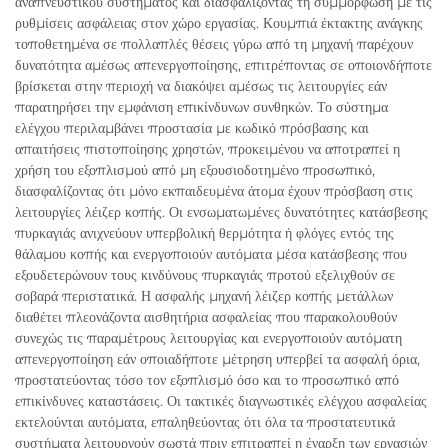
αναπνευστικού συστήματος και διασφαλίζοντας τη συμμόρφωση με τις
ρυθμίσεις ασφάλειας στον χώρο εργασίας. Κουμπιά έκτακτης ανάγκης
τοποθετημένα σε πολλαπλές θέσεις γύρω από τη μηχανή παρέχουν
δυνατότητα αμέσως απενεργοποίησης, επιτρέποντας σε οποιονδήποτε
βρίσκεται στην περιοχή να διακόψει αμέσως τις λειτουργίες εάν
παρατηρήσει την εμφάνιση επικίνδυνων συνθηκών. Το σύστημα
ελέγχου περιλαμβάνει προστασία με κωδικό πρόσβασης και
απαιτήσεις πιστοποίησης χρηστών, προκειμένου να αποτραπεί η
χρήση του εξοπλισμού από μη εξουσιοδοτημένο προσωπικό,
διασφαλίζοντας ότι μόνο εκπαιδευμένα άτομα έχουν πρόσβαση στις
λειτουργίες λέιζερ κοπής. Οι ενσωματωμένες δυνατότητες κατάσβεσης
πυρκαγιάς ανιχνεύουν υπερβολική θερμότητα ή φλόγες εντός της
θάλαμου κοπής και ενεργοποιούν αυτόματα μέσα κατάσβεσης που
εξουδετερώνουν τους κινδύνους πυρκαγιάς προτού εξελιχθούν σε
σοβαρά περιστατικά. Η ασφαλής μηχανή λέιζερ κοπής μετάλλων
διαθέτει πλεονάζοντα αισθητήρια ασφαλείας που παρακολουθούν
συνεχώς τις παραμέτρους λειτουργίας και ενεργοποιούν αυτόματη
απενεργοποίηση εάν οποιαδήποτε μέτρηση υπερβεί τα ασφαλή όρια,
προστατεύοντας τόσο τον εξοπλισμό όσο και το προσωπικό από
επικίνδυνες καταστάσεις. Οι τακτικές διαγνωστικές ελέγχου ασφαλείας
εκτελούνται αυτόματα, επαληθεύοντας ότι όλα τα προστατευτικά
συστήματα λειτουργούν σωστά πριν επιτραπεί η έναρξη των εργασιών