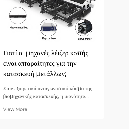
Γιατί οι μηχανές λέιζερ κοπής
Πώς
είναι απαραίτητες για την
λέι
κατασκευή μετάλλων;
μα
Στον εξαιρετικά ανταγωνιστικό κόσμο της
Η κα
βιομηχανικής κατασκευής, η ικανότητα
ακρο
μετατροπής ακατέργαστου μετάλλου σε
διάρ
View More
Vie
εξαρτήματα υψηλής ακρίβειας αποτελεί τον
λέιζ
λίθο της αρχής της επιτυχίας. Καθώς οι
συνε
παγκόσμιες βιομηχανίες κινούνται προς
κοπή