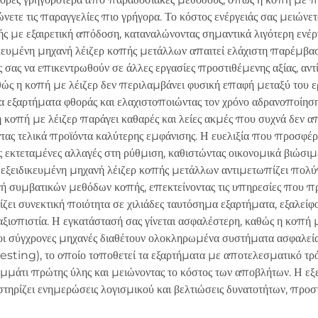
ετε τις παραγγελίες πιο γρήγορα. Το κόστος ενέργειάς σας μειώνετ
ής με εξαιρετική απόδοση, καταναλώνοντας σημαντικά λιγότερη ενέρ
ευμένη μηχανή λέιζερ κοπής μετάλλων απαιτεί ελάχιστη παρέμβαση
 σας να επικεντρωθούν σε άλλες εργασίες προστιθέμενης αξίας, α
ώς η κοπή με λέιζερ δεν περιλαμβάνει φυσική επαφή μεταξύ του εργ
 εξαρτήματα φθοράς και ελαχιστοποιώντας τον χρόνο αδρανοποίησης
κοπή με λέιζερ παράγει καθαρές και λείες ακμές που συχνά δεν απ
τας τελικά προϊόντα καλύτερης εμφάνισης. Η ευελιξία που προσφέρο
 εκτεταμένες αλλαγές στη ρύθμιση, καθιστώντας οικονομικά βιώσιμε
 εξειδικευμένη μηχανή λέιζερ κοπής μετάλλων αντιμετωπίζει πολ
 συμβατικών μεθόδων κοπής, επεκτείνοντας τις υπηρεσίες που προσ
ζει συνεκτική ποιότητα σε χιλιάδες ταυτόσημα εξαρτήματα, εξαλείφ
α αξιοπιστία. Η εγκατάστασή σας γίνεται ασφαλέστερη, καθώς η κοπή
 οι σύγχρονες μηχανές διαθέτουν ολοκληρωμένα συστήματα ασφαλεί
nesting), το οποίο τοποθετεί τα εξαρτήματα με αποτελεσματικό τρό
μμάτι πρώτης ύλης και μειώνοντας το κόστος των αποβλήτων. Η εξ
οστηρίζει ενημερώσεις λογισμικού και βελτιώσεις δυνατοτήτων, προ