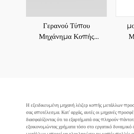
Γερανού Τύπου
μ
Μηχάνημα Κοπής
Μ
Ινολέιζερ Μεγάλων
Διαστάσεων HN-
14032LM
Η εξειδικευμένη μηχανή λέιζερ κοπής μετάλλων προσ
σας αποτέλεσμα. Κατ’ αρχάς, αυτές οι μηχανές προσφέ
διασφαλίζοντας ότι τα εξαρτήματά σας πληρούν πάντοτε 
εξοικονομώντας χρήματα τόσο στο εργατικό δυναμικό ό
μετάλλων μπορεί να ολοκληρώσει τις κοπές πολλές φ