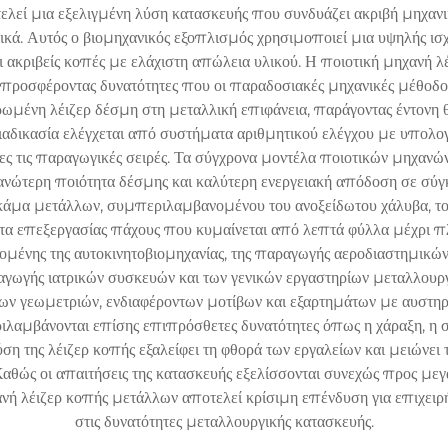
λεί μια εξελιγμένη λύση κατασκευής που συνδυάζει ακριβή μηχανι
ά. Αυτός ο βιομηχανικός εξοπλισμός χρησιμοποιεί μια υψηλής ισχύο
αι ακριβείς κοπές με ελάχιστη απώλεια υλικού. Η ποιοτική μηχανή 
, προσφέροντας δυνατότητες που οι παραδοσιακές μηχανικές μέθοδ
τρωμένη λέιζερ δέσμη στη μεταλλική επιφάνεια, παράγοντας έντονη
αδικασία ελέγχεται από συστήματα αριθμητικού ελέγχου με υπολογ
 όλες τις παραγωγικές σειρές. Τα σύγχρονα μοντέλα ποιοτικών μηχα
ι ανώτερη ποιότητα δέσμης και καλύτερη ενεργειακή απόδοση σε σύ
κάμα μετάλλων, συμπεριλαμβανομένου του ανοξείδωτου χάλυβα, του 
ητα επεξεργασίας πάχους που κυμαίνεται από λεπτά φύλλα μέχρι πλ
μένης της αυτοκινητοβιομηχανίας, της παραγωγής αεροδιαστημικών 
γωγής ιατρικών συσκευών και των γενικών εργαστηρίων μεταλλουργ
 γεωμετριών, ενδιαφέροντων μοτίβων και εξαρτημάτων με αυστηρές
αμβάνονται επίσης επιπρόσθετες δυνατότητες όπως η χάραξη, η σή
 της λέιζερ κοπής εξαλείφει τη φθορά των εργαλείων και μειώνει 
Καθώς οι απαιτήσεις της κατασκευής εξελίσσονται συνεχώς προς μεγα
ανή λέιζερ κοπής μετάλλων αποτελεί κρίσιμη επένδυση για επιχει
στις δυνατότητες μεταλλουργικής κατασκευής.