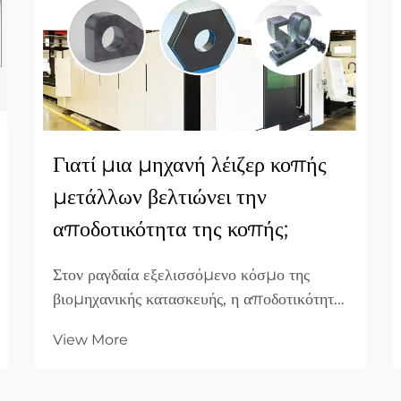
Γιατί μια μηχανή λέιζερ κοπής
μετάλλων βελτιώνει την
αποδοτικότητα της κοπής;
Στον ραγδαία εξελισσόμενο κόσμο της
βιομηχανικής κατασκευής, η αποδοτικότητα
είναι το κριτήριο που καθορίζει την
View More
επικερδότητα. Για επιχειρήσεις B2B
κατασκευής, η μετάβαση από τις
παραδοσιακές μηχανικές μεθόδους κοπής