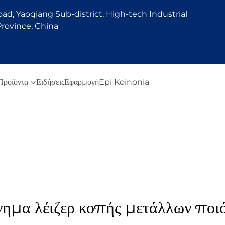
d, Yaoqiang Sub-district, High-tech Industrial
rovince, China
Προϊόντα
Ειδήσεις
Εφαρμογή
Epi Koinonia
ημα λέιζερ κοπής μετάλλων ποι