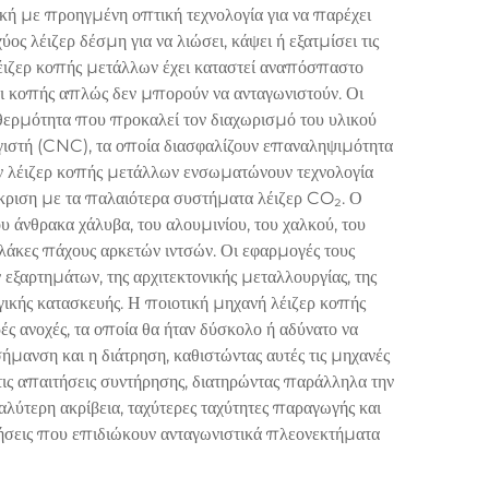
κή με προηγμένη οπτική τεχνολογία για να παρέχει
ς λέιζερ δέσμη για να λιώσει, κάψει ή εξατμίσει τις
λέιζερ κοπής μετάλλων έχει καταστεί αναπόσπαστο
οι κοπής απλώς δεν μπορούν να ανταγωνιστούν. Οι
 θερμότητα που προκαλεί τον διαχωρισμό του υλικού
ιστή (CNC), τα οποία διασφαλίζουν επαναληψιμότητα
νών λέιζερ κοπής μετάλλων ενσωματώνουν τεχνολογία
γκριση με τα παλαιότερα συστήματα λέιζερ CO₂. Ο
άνθρακα χάλυβα, του αλουμινίου, του χαλκού, του
άκες πάχους αρκετών ιντσών. Οι εφαρμογές τους
εξαρτημάτων, της αρχιτεκτονικής μεταλλουργίας, της
ικής κατασκευής. Η ποιοτική μηχανή λέιζερ κοπής
 ανοχές, τα οποία θα ήταν δύσκολο ή αδύνατο να
μανση και η διάτρηση, καθιστώντας αυτές τις μηχανές
τις απαιτήσεις συντήρησης, διατηρώντας παράλληλα την
λύτερη ακρίβεια, ταχύτερες ταχύτητες παραγωγής και
ρήσεις που επιδιώκουν ανταγωνιστικά πλεονεκτήματα