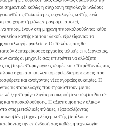
αι σημαντικά, καθώς η σύγχρονη τεχνολογία ινώδους
γεια από τις παλαιότερες τεχνολογίες κοπής, ενώ
 του χειριστή μόλις προγραμματιστεί,
ντί να παραμένουν στη μηχανή παρακολουθώντας κάθε
αλείου κοπής και του υλικού, εξαλείφοντας τα
 για αλλαγή εργαλείων. Οι πελάτες σας θα
αιτούν δευτερεύουσες εργασίες τελικής επεξεργασίας,
υν αυτές οι μηχανές σας επιτρέπει να αλλάζετε
ς τις μικρές παραγωγικές σειρές και επιτρέποντάς σας
ύπλοκα σχήματα και λεπτομερείς διαμορφώσεις που
φέρετε και ανοίγοντας νέες αγοραίες ευκαιρίες. Η
οντας τις παραλλαγές που προκύπτουν με τις
 με λέιζερ παράγει λιγότερα αιωρούμενα σωματίδια σε
ας και παρακολούθησης. Η αξιοποίηση των υλικών
πο στις μεταλλικές πλάκες, εξασφαλίζοντας
ειδικευμένη μηχανή λέιζερ κοπής μετάλλων
στατεύοντας την επένδυσή σας καθώς η τεχνολογία