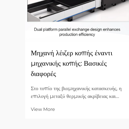
Μηχανή λέιζερ κοπής έναντι
μηχανικής κοπής: Βασικές
διαφορές
Στο τοπίο της βιομηχανικής κατασκευής, η
επιλογή μεταξύ θερμικής ακρίβειας και
μηχανικής δύναμης καθορίζει την
View More
αποδοτικότητα, το κόστος και την ποιότητα
του τελικού προϊόντος. Για δεκαετίες, η
μηχανική κοπή—με τη χρήση φυσικών