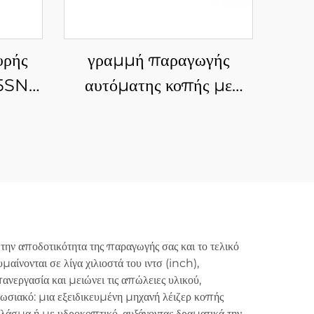
υρής
γραμμή παραγωγής
035SN4
αυτόματης κοπής με
ήρων
οπτικές ίνες λέιζερ για
μεταλλικά ελάσματα
3015GU
ν αποδοτικότητα της παραγωγής σας και το τελικό
ίνονται σε λίγα χιλιοστά του ιντσ (inch),
πανεργασία και μειώνει τις απώλειες υλικού,
πωσιακό: μια εξειδικευμένη μηχανή λέιζερ κοπής
άσμα ή με υδροκοπτικό, αυξάνοντας δραματικά την