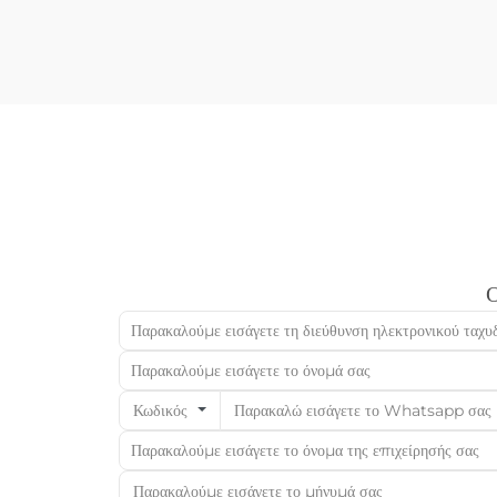
εργαλείων όπως ψαλίδια, διατρητικά...
Ο
Κωδικός