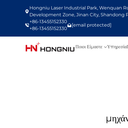
Hongniu Laser Industrial Park, Wenquan Roa
Development Zone, Jinan City, Shandong P
+86-13455152330
[email protected]
+86-13455152330
Ποιοι Είμαστε
Υπηρεσία
μηχάν