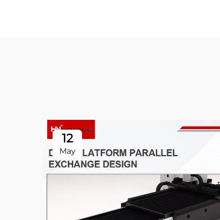
12
May