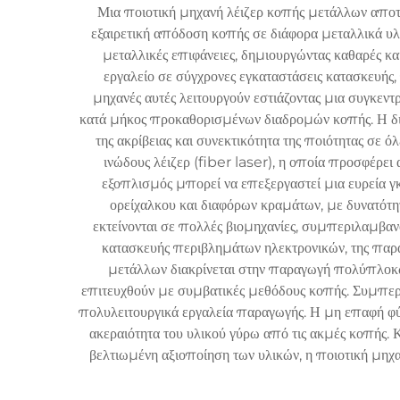
Μια ποιοτική μηχανή λέιζερ κοπής μετάλλων αποτε
εξαιρετική απόδοση κοπής σε διάφορα μεταλλικά υλικ
μεταλλικές επιφάνειες, δημιουργώντας καθαρές κ
εργαλείο σε σύγχρονες εγκαταστάσεις κατασκευής
μηχανές αυτές λειτουργούν εστιάζοντας μια συγκεν
κατά μήκος προκαθορισμένων διαδρομών κοπής. Η δι
της ακρίβειας και συνεκτικότητα της ποιότητας σε
ινώδους λέιζερ (fiber laser), η οποία προσφέρε
εξοπλισμός μπορεί να επεξεργαστεί μια ευρεία γ
ορείχαλκου και διαφόρων κραμάτων, με δυνατότ
εκτείνονται σε πολλές βιομηχανίες, συμπεριλαμβανο
κατασκευής περιβλημάτων ηλεκτρονικών, της παρα
μετάλλων διακρίνεται στην παραγωγή πολύπλοκων
επιτευχθούν με συμβατικές μεθόδους κοπής. Συμπεριλ
πολυλειτουργικά εργαλεία παραγωγής. Η μη επαφή φύση
ακεραιότητα του υλικού γύρω από τις ακμές κοπής. 
βελτιωμένη αξιοποίηση των υλικών, η ποιοτική μηχ