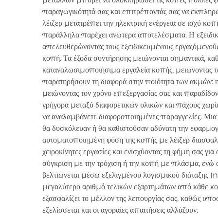
παραγωγικότητά σας και επιτρέποντάς σας να εκπληρών
λέιζερ μετατρέπει την ηλεκτρική ενέργεια σε ισχύ κοπ
παράλληλα παρέχει ανώτερα αποτελέσματα. Η εξειδικ
απελευθερώνοντας τους εξειδικευμένους εργαζόμενούς
κοπή. Τα έξοδα συντήρησης μειώνονται σημαντικά, καθ
καταναλωσιμοποιήσιμα εργαλεία κοπής, μειώνοντας τα
παρατηρήσουν τη διαφορά στην ποιότητα των ακμών: η 
μειώνοντας τον χρόνο επεξεργασίας σας και παραδίδον
γρήγορα μεταξύ διαφορετικών υλικών και πάχους χωρίς
να αναλαμβάνετε διαφοροποιημένες παραγγελίες. Μια
θα δυσκόλευαν ή θα καθιστούσαν αδύνατη την εφαρμογή
αυτοματοποιημένη φύση της κοπής με λέιζερ διασφαλί
χειροκίνητες εργασίες και ενισχύοντας τη φήμη σας γι
σύγκριση με την τρόχιση ή την κοπή με πλάσμα, ενώ
βελτιώνεται μέσω εξελιγμένου λογισμικού διάταξης (
μεγαλύτερο αριθμό τελικών εξαρτημάτων από κάθε κο
εξασφαλίζει το μέλλον της λειτουργίας σας, καθώς υπ
εξελίσσεται και οι αγοραίες απαιτήσεις αλλάζουν.