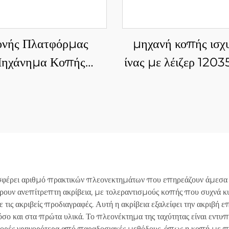
ονής Πλατφόρμας
μηχανή κοπής ισχ
ηχάνημα Κοπής
ίνας με λέιζερ 12
Ινολέιζερ 3015E
τεσσάρων σφιγκτ
φέρει αριθμό πρακτικών πλεονεκτημάτων που επηρεάζουν άμεσα τη
ρουν ανεπίτρεπτη ακρίβεια, με τολεραντισμούς κοπής που συχνά κυμα
τις ακριβείς προδιαγραφές. Αυτή η ακρίβεια εξαλείφει την ακριβή ε
σο και στα πρώτα υλικά. Το πλεονέκτημα της ταχύτητας είναι εντυ
ορές γρηγορότερα από παραδοσιακές μεθόδους, όπως η κοπή με πλ