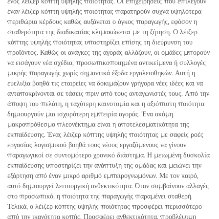
ενός λέιζερ κόπτη υψηλής ποιότητας. Οι επιχειρήσεις που επιλέγουν
έναν λέιζερ κόπτη υψηλής ποιότητας παρατηρούν συχνά υψηλότερα
περιθώρια κέρδους καθώς αυξάνεται ο όγκος παραγωγής, εφόσον η
σταθερότητα της διαδικασίας κλιμακώνεται με τη ζήτηση. Ο λέιζερ
κόπτης υψηλής ποιότητας υποστηρίζει επίσης τη διεύρυνση του
προϊόντος. Καθώς οι ανάγκες της αγοράς αλλάζουν, οι ομάδες μπορούν
να εισάγουν νέα σχέδια, προσωπικοποιημένα αντικείμενα ή συλλογές
μικρής παραγωγής χωρίς σημαντικά έξοδα εργαλειοθηκών. Αυτή η
ευελιξία βοηθά τις εταιρείες να δοκιμάζουν γρήγορα νέες ιδέες και να
ανταποκρίνονται σε τάσεις πριν από τους ανταγωνιστές τους. Από την
άποψη του πελάτη, η ταχύτερη καινοτομία και η αξιόπιστη ποιότητα
δημιουργούν μια ισχυρότερη εμπειρία αγοράς. Ένα ακόμη
μακροπρόθεσμο πλεονέκτημα είναι η αποτελεσματικότητα της
εκπαίδευσης. Ένας λέιζερ κόπτης υψηλής ποιότητας με σαφείς ροές
εργασίας λογισμικού βοηθά τους νέους εργαζόμενους να γίνουν
παραγωγικοί σε συντομότερο χρονικό διάστημα. Η μειωμένη δυσκολία
εκπαίδευσης υποστηρίζει την ανάπτυξη της ομάδας και μειώνει την
εξάρτηση από έναν μικρό αριθμό εμπειρογνωμόνων. Με τον καιρό,
αυτό δημιουργεί λειτουργική ανθεκτικότητα. Όταν συμβαίνουν αλλαγές
στο προσωπικό, η ποιότητα της παραγωγής παραμένει σταθερή.
Τελικά, ο λέιζερ κόπτης υψηλής ποιότητας προσφέρει περισσότερο
από την ικανότητα κοπής. Προσφέρει ανθεκτικότητα, προβλέψιμη