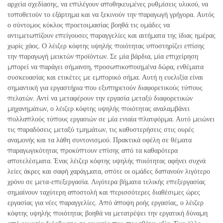
αρχεία σχεδίασης, να επιλέγουν αποθηκευμένες ρυθμίσεις υλικού, να
τοποθετούν το εξάρτημα και να ξεκινούν την παραγωγή γρήγορα. Αυτός
ο σύντομος κύκλος προετοιμασίας βοηθά τις ομάδες να
αντιμετωπίζουν επείγουσες παραγγελίες και αιτήματα της ίδιας ημέρας
χωρίς χάος. Ο λέιζερ κόφτης υψηλής ποιότητας υποστηρίζει επίσης
την παραγωγή μεικτών προϊόντων. Σε μία βάρδια, μία επιχείρηση
μπορεί να παράγει σήμανση, προσωπικοποιημένα δώρα, ενθέματα
συσκευασίας και ετικέτες με εμπορικό σήμα. Αυτή η ευελιξία είναι
σημαντική για εργαστήρια που εξυπηρετούν διαφορετικούς τύπους
πελατών. Αντί να μεταφέρουν την εργασία μεταξύ διαφορετικών
μηχανημάτων, ο λέιζερ κόφτης υψηλής ποιότητας αναλαμβάνει
πολλαπλούς τύπους εργασιών σε μία ενιαία πλατφόρμα. Αυτό μειώνει
τις παραδόσεις μεταξύ τμημάτων, τις καθυστερήσεις στις ουρές
αναμονής και τα λάθη συντονισμού. Πρακτικά οφέλη σε θέματα
παραγωγικότητας προκύπτουν επίσης από τα καθαρότερα
αποτελέσματα. Ένας λέιζερ κόφτης υψηλής ποιότητας αφήνει συχνά
λείες άκρες και σαφή χαράγματα, οπότε οι ομάδες δαπανούν λιγότερο
χρόνο σε μετα-επεξεργασία. Λιγότερα βήματα τελικής επεξεργασίας
σημαίνουν ταχύτερη αποστολή και περισσότερες διαθέσιμες ώρες
εργασίας για νέες παραγγελίες. Από άποψη ροής εργασίας, ο λέιζερ
κόφτης υψηλής ποιότητας βοηθά να μετατρέψει την εργατική δύναμη