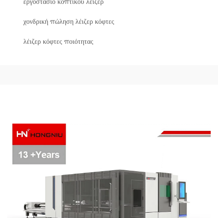
εργοστάσιο κοπτικού λέιζερ
χονδρική πώληση λέιζερ κόφτες
λέιζερ κόφτες ποιότητας