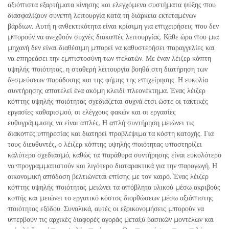
αξιόπιστα εξαρτήματα κίνησης και ελεγχόμενα συστήματα ψύξης που
διασφαλίζουν συνεπή λειτουργία κατά τη διάρκεια εκτεταμένων
βάρδιων. Αυτή η ανθεκτικότητα είναι κρίσιμη για επιχειρήσεις που δεν
μπορούν να ανεχθούν συχνές διακοπές λειτουργίας. Κάθε ώρα που μια
μηχανή δεν είναι διαθέσιμη μπορεί να καθυστερήσει παραγγελίες και
να επηρεάσει την εμπιστοσύνη των πελατών. Με έναν λέιζερ κόπτη
υψηλής ποιότητας, η σταθερή λειτουργία βοηθά στη διατήρηση των
δεσμεύσεων παράδοσης και της φήμης της επιχείρησης. Η ευκολία
συντήρησης αποτελεί ένα ακόμη κλειδί πλεονέκτημα. Ένας λέιζερ
κόπτης υψηλής ποιότητας σχεδιάζεται συχνά έτσι ώστε οι τακτικές
εργασίες καθαρισμού, οι ελέγχους φακών και οι εργασίες
ευθυγράμμισης να είναι απλές. Η απλή συντήρηση μειώνει τις
διακοπές υπηρεσίας και διατηρεί προβλέψιμα τα κόστη κατοχής. Για
τους διευθυντές, ο λέιζερ κόπτης υψηλής ποιότητας υποστηρίζει
καλύτερο σχεδιασμό, καθώς τα παράθυρα συντήρησης είναι ευκολότερο
να προγραμματιστούν και λιγότερο διαταρακτικά για την παραγωγή. Η
οικονομική απόδοση βελτιώνεται επίσης με τον καιρό. Ένας λέιζερ
κόπτης υψηλής ποιότητας μειώνει τα απόβλητα υλικού μέσω ακριβούς
κοπής και μειώνει το εργατικό κόστος διορθώσεων μέσω αξιόπιστης
ποιότητας εξόδου. Συνολικά, αυτές οι εξοικονομήσεις μπορούν να
υπερβούν τις αρχικές διαφορές αγοράς μεταξύ βασικών μοντέλων και