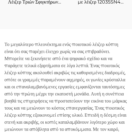
Λέιζερ Τριών Σφιγκτήρων
με λέιζερ 12035SN4
6012SN3
τεσσάρων σφιγκτήρων
Το μεγαλύτερο πλεονέκτημα ενός ποιοτικού λέιζερ κόπτη
είναι ότι σας παρέχει έλεγχο χωρίς να σας επιβραδύνει.
Μπορείτε να ξεκινήσετε από ένα ψηφιακό σχέδιο και να
παράγετε τελικά εξαρτήματα σε λίγα λεπτά. Ένας ποιοτικός
λέιζερ κόπτης ακολουθεί ακριβώς τις καθορισμένες διαδρομές,
οπότε οι γραμμές παραμένουν αιχμηρές, οι γωνίες κρύσταλλα
και οι επαναλαμβανόμενες εργασίες εμφανίζονται ταυτόσημες
από την πρώτη μέχρι την εκατοστή μονάδα. Αυτή η συνέπεια
βοηθά τις επιχειρήσεις να προστατεύουν την εικόνα του μάρκας
τους και να μειώνουν το κόστος επανεργασίας. Ένας ποιοτικός
λέιζερ κόπτης εξοικονομεί επίσης υλικό. Επειδή η δέσμη είναι
στενή και ακριβής, οι κοπές καταλαμβάνουν λιγότερο χώρο και
μειώνουν τα απόβλητα από τα αποκόμματα. Με τον καιρό,