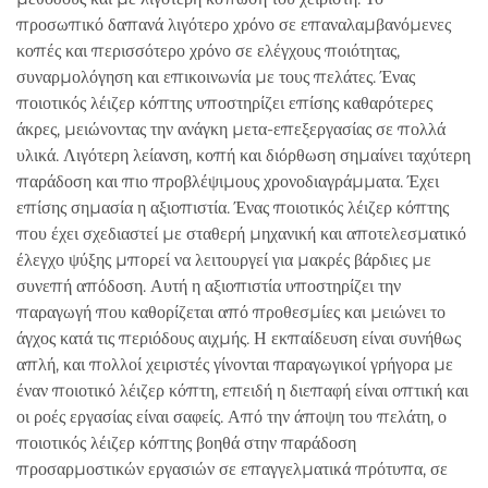
προσωπικό δαπανά λιγότερο χρόνο σε επαναλαμβανόμενες
κοπές και περισσότερο χρόνο σε ελέγχους ποιότητας,
συναρμολόγηση και επικοινωνία με τους πελάτες. Ένας
ποιοτικός λέιζερ κόπτης υποστηρίζει επίσης καθαρότερες
άκρες, μειώνοντας την ανάγκη μετα-επεξεργασίας σε πολλά
υλικά. Λιγότερη λείανση, κοπή και διόρθωση σημαίνει ταχύτερη
παράδοση και πιο προβλέψιμους χρονοδιαγράμματα. Έχει
επίσης σημασία η αξιοπιστία. Ένας ποιοτικός λέιζερ κόπτης
που έχει σχεδιαστεί με σταθερή μηχανική και αποτελεσματικό
έλεγχο ψύξης μπορεί να λειτουργεί για μακρές βάρδιες με
συνεπή απόδοση. Αυτή η αξιοπιστία υποστηρίζει την
παραγωγή που καθορίζεται από προθεσμίες και μειώνει το
άγχος κατά τις περιόδους αιχμής. Η εκπαίδευση είναι συνήθως
απλή, και πολλοί χειριστές γίνονται παραγωγικοί γρήγορα με
έναν ποιοτικό λέιζερ κόπτη, επειδή η διεπαφή είναι οπτική και
οι ροές εργασίας είναι σαφείς. Από την άποψη του πελάτη, ο
ποιοτικός λέιζερ κόπτης βοηθά στην παράδοση
προσαρμοστικών εργασιών σε επαγγελματικά πρότυπα, σε