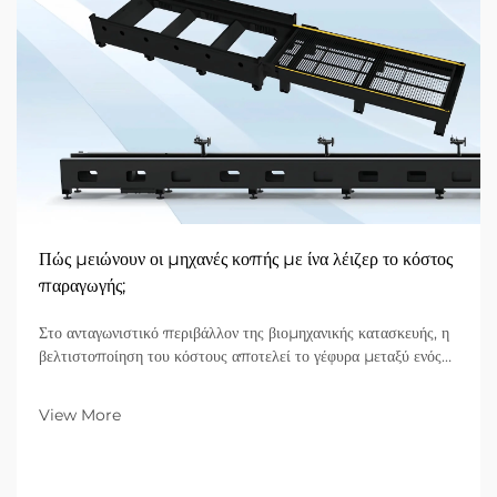
Πώς μειώνουν οι μηχανές κοπής με ίνα λέιζερ το κόστος
παραγωγής;
Στο ανταγωνιστικό περιβάλλον της βιομηχανικής κατασκευής, η
βελτιστοποίηση του κόστους αποτελεί το γέφυρα μεταξύ ενός
εργαστηρίου που αγωνίζεται και μιας επιχείρησης που ηγείται
στην αγορά. Για εταιρείες B2B που ειδικεύονται στην
View More
κατεργασία μετάλλων, ο εξοπλισμός που βρίσκεται στην
εργοταξιακή παραγωγική γραμμή καθορίζει το...