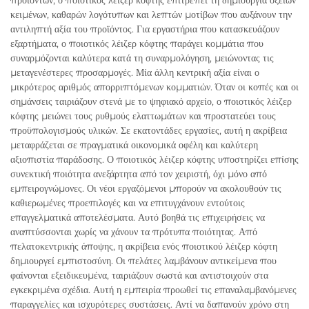
προϊόντων, ο ποιοτικός λέιζερ κόφτης επιτρέπει τη δημιουργία οξείων
κειμένων, καθαρών λογότυπων και λεπτών μοτίβων που αυξάνουν την
αντιληπτή αξία του προϊόντος. Για εργαστήρια που κατασκευάζουν
εξαρτήματα, ο ποιοτικός λέιζερ κόφτης παράγει κομμάτια που
συναρμόζονται καλύτερα κατά τη συναρμολόγηση, μειώνοντας τις
μεταγενέστερες προσαρμογές. Μία άλλη κεντρική αξία είναι ο
μικρότερος αριθμός απορριπτόμενων κομματιών. Όταν οι κοπές και οι
σημάνσεις ταιριάζουν στενά με το ψηφιακό αρχείο, ο ποιοτικός λέιζερ
κόφτης μειώνει τους ρυθμούς ελαττωμάτων και προστατεύει τους
προϋπολογισμούς υλικών. Σε εκατοντάδες εργασίες, αυτή η ακρίβεια
μεταφράζεται σε πραγματικά οικονομικά οφέλη και καλύτερη
αξιοπιστία παράδοσης. Ο ποιοτικός λέιζερ κόφτης υποστηρίζει επίσης
συνεκτική ποιότητα ανεξάρτητα από τον χειριστή, όχι μόνο από
εμπειρογνώμονες. Οι νέοι εργαζόμενοι μπορούν να ακολουθούν τις
καθιερωμένες προεπιλογές και να επιτυγχάνουν εντούτοις
επαγγελματικά αποτελέσματα. Αυτό βοηθά τις επιχειρήσεις να
αναπτύσσονται χωρίς να χάνουν τα πρότυπα ποιότητας. Από
πελατοκεντρικής άποψης, η ακρίβεια ενός ποιοτικού λέιζερ κόφτη
δημιουργεί εμπιστοσύνη. Οι πελάτες λαμβάνουν αντικείμενα που
φαίνονται εξειδικευμένα, ταιριάζουν σωστά και αντιστοιχούν στα
εγκεκριμένα σχέδια. Αυτή η εμπειρία προωθεί τις επαναλαμβανόμενες
παραγγελίες και ισχυρότερες συστάσεις. Αντί να δαπανούν χρόνο στη