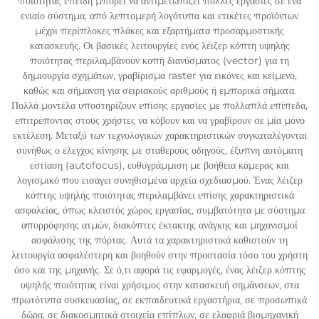
ποιότητας επειδή μπορεί να αντιμετωπίζει πολλές εργασίες σε ένα
ενιαίο σύστημα, από λεπτομερή λογότυπα και ετικέτες προϊόντων
μέχρι περίπλοκες πλάκες και εξαρτήματα προσαρμοστικής
κατασκευής. Οι βασικές λειτουργίες ενός λέιζερ κόπτη υψηλής
ποιότητας περιλαμβάνουν κοπή διανύσματος (vector) για τη
δημιουργία σχημάτων, γραβίρισμα raster για εικόνες και κείμενο,
καθώς και σήμανση για σειριακούς αριθμούς ή εμπορικά σήματα.
Πολλά μοντέλα υποστηρίζουν επίσης εργασίες με πολλαπλά επίπεδα,
επιτρέποντας στους χρήστες να κόβουν και να γραβίρουν σε μία μόνο
εκτέλεση. Μεταξύ των τεχνολογικών χαρακτηριστικών συγκαταλέγονται
συνήθως ο έλεγχος κίνησης με σταθερούς οδηγούς, έξυπνη αυτόματη
εστίαση (autofocus), ευθυγράμμιση με βοήθεια κάμερας και
λογισμικό που εισάγει συνηθισμένα αρχεία σχεδιασμού. Ένας λέιζερ
κόπτης υψηλής ποιότητας περιλαμβάνει επίσης χαρακτηριστικά
ασφαλείας, όπως κλειστός χώρος εργασίας, συμβατότητα με σύστημα
απορρόφησης ατμών, διακόπτες έκτακτης ανάγκης και μηχανισμοί
ασφάλισης της πόρτας. Αυτά τα χαρακτηριστικά καθιστούν τη
λειτουργία ασφαλέστερη και βοηθούν στην προστασία τόσο του χρήστη
όσο και της μηχανής. Σε ό,τι αφορά τις εφαρμογές, ένας λέιζερ κόπτης
υψηλής ποιότητας είναι χρήσιμος στην κατασκευή σημάνσεων, στα
πρωτότυπα συσκευασίας, σε εκπαιδευτικά εργαστήρια, σε προσωπικά
δώρα, σε διακοσμητικά στοιχεία επίπλων, σε ελαφριά βιομηχανική