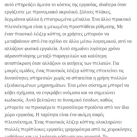
αυτό επηρεάζει άμεσα το κόστος της εργασίας, ιδιαίτερα όταν
εργάζεστε με προνομιακό ακρυλικό, ξύλινες πλάκες,
δερμάτινα φύλλα ή επιστρωμένα μέταλλα. Ένα άλλο πρακτικό
πλεονέκτημα είναι η μειωμένη προσπάθεια ρύθμισης. Με
έναν ποιοτικό λέιζερ κόπτη, οι χρήστες μπορούν να
μεταβαίνουν από ένα σχέδιο σε άλλο μέσω λογισμικού, αντί να
αλλάζουν φυσικά εργαλεία. Αυτό σημαίνει λιγότερο χρόνο
αδρανοποίησης μεταξύ παραγγελιών και καλύτερη
ανταπόκριση όταν αλλάζουν οι αιτήσεις των πελατών. Για
μικρές ομάδες, ένας ποιοτικός λέιζερ κόπτης επεκτείνει τις
δυνατότητες υπηρεσιών χωρίς να απαιτείται η χρήση πολλών
εξειδικευμένων μηχανημάτων. Ένα μόνο σύστημα μπορεί να
κόβει σχήματα, να ενγκράβει ονόματα και να σημειώνει
κωδικούς. Αυτό βελτιώνει το δυναμικό έσοδων, καθώς
μπορείτε να προσφέρετε περισσότερα προϊόντα από τον ίδιο
χώρο εργασίας. Η ταχύτητα είναι ένα ακόμη σαφές
πλεονέκτημα. Ένας ποιοτικός λέιζερ κόπτης ολοκληρώνει
πολλές περίπλοκες εργασίες γρηγορότερα από τις χειροκίνητες
μεθόδους και με λιγότερη κόπωση του χειριστή. Το