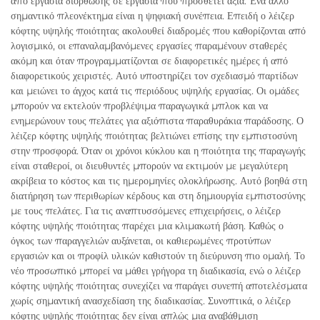
από εργασία διόρθωσης σε εργασία που προσθέτει αξία. Ένα άλλο
σημαντικό πλεονέκτημα είναι η ψηφιακή συνέπεια. Επειδή ο λέιζερ
κόφτης υψηλής ποιότητας ακολουθεί διαδρομές που καθορίζονται από
λογισμικό, οι επαναλαμβανόμενες εργασίες παραμένουν σταθερές
ακόμη και όταν προγραμματίζονται σε διαφορετικές ημέρες ή από
διαφορετικούς χειριστές. Αυτό υποστηρίζει τον σχεδιασμό παρτίδων
και μειώνει το άγχος κατά τις περιόδους υψηλής εργασίας. Οι ομάδες
μπορούν να εκτελούν προβλέψιμα παραγωγικά μπλοκ και να
ενημερώνουν τους πελάτες για αξιόπιστα παραθυράκια παράδοσης. Ο
λέιζερ κόφτης υψηλής ποιότητας βελτιώνει επίσης την εμπιστοσύνη
στην προσφορά. Όταν οι χρόνοι κύκλου και η ποιότητα της παραγωγής
είναι σταθεροί, οι διευθυντές μπορούν να εκτιμούν με μεγαλύτερη
ακρίβεια το κόστος και τις ημερομηνίες ολοκλήρωσης. Αυτό βοηθά στη
διατήρηση των περιθωρίων κέρδους και στη δημιουργία εμπιστοσύνης
με τους πελάτες. Για τις αναπτυσσόμενες επιχειρήσεις, ο λέιζερ
κόφτης υψηλής ποιότητας παρέχει μια κλιμακωτή βάση. Καθώς ο
όγκος των παραγγελιών αυξάνεται, οι καθιερωμένες προτύπων
εργασιών και οι προφίλ υλικών καθιστούν τη διεύρυνση πιο ομαλή. Το
νέο προσωπικό μπορεί να μάθει γρήγορα τη διαδικασία, ενώ ο λέιζερ
κόφτης υψηλής ποιότητας συνεχίζει να παράγει συνεπή αποτελέσματα
χωρίς σημαντική ανασχεδίαση της διαδικασίας. Συνοπτικά, ο λέιζερ
κόφτης υψηλής ποιότητας δεν είναι απλώς μια αναβάθμιση