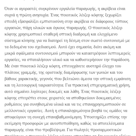
Όταν οι αγοραστές συγκρίνουν εργαλεία παραγωγής, η ακρίβεια είναι
συχνά η πρώτη ανησυχία. Ένας ποιοτικός λέιζερ κόφτης ξεχωρίζει
επειδή εξασφαλίζει εμπιστοσύνη στην ακρίβεια σε διάφορους τύπους
εργασιών, πάχη υλικών και όγκους παραγωγής. Ο ποιοτικός λέιζερ
κόφτης χρησιμοποιεί σταθερή οπτική διαδρομή και ελεγχόμενο
σύστημα κίνησης για να διατηρεί τη δέσμη στον σωστό συντονισμό με
τα δεδομένα του σχεδιασμού. Αυτό έχει σημασία, διότι ακόμη και
μικρά σφάλματα συντονισμού μπορούν να καταστρέψουν λεπτομερείς
εργασίες, να σπαταλήσουν υλικό και να καθυστερήσουν την παράδοση.
Με έναν ποιοτικό λέιζερ κόφτη, επιτυγχάνετε αυστηρό έλεγχο του
πλάτους γραμμής, της οριστικής διαμόρφωσης των γωνιών και του
βάθους χαρακτικής, γεγονός που βελτιώνει άμεσα την οπτική εμφάνιση
και τη λειτουργική ταιριαστότητα. Για πρακτική επιχειρηματική χρήση,
αυτό σημαίνει λιγότερες δοκιμές και λάθη. Ένας ποιοτικός λέιζερ
κόφτης επιτρέπει στους χειριστές να αποθηκεύουν δοκιμασμένες
ρυθμίσεις για συνηθισμένα υλικά και να τις επαναχρησιμοποιούν σε
μελλοντικές εργασίες. Αυτή η επαναληψιμότητα βοηθά τις ομάδες να
αποφεύγουν τη συνεχή επαναβαθμονόμηση. Υποστηρίζει επίσης την
εκτίμηση προσφορών με αυτοπεποίθηση, καθώς τα αποτελέσματα
παραγωγής είναι πιο προβλέψιμα. Για πωλητές προσαρμοστικών