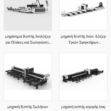
μηχάνημα Κοπής Ινολέιζερ
μηχανή Κοπής Ινών Λέιζερ
για Πλάκες και Σωληνώσεις
Τριών Σφιγκτήρων
3015LR Μονής Πλατφόρμας
12085RN3 850
μηχανή Κοπής Σωλήνων
μηχανή κοπής ισχυρής ίνας