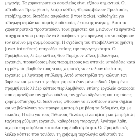
μηχανής. Τα χαρακτηριστικά ασφαλείας είναι εξίσου σημαντικά. Οι
υπεύθυνοι προμηθευτές λέιζερ κόπτες περιλαμβάνουν προστασίες
περίβληματος, διατάξεις ασφαλείας (interlocks), καθοδηγίες για
απαγωγή ατμών και σαφείς διαδικασίες έκτακτης ανάγκης. Αυτά τα
χαρακτηριστικά προστατεύουν τους χειριστές και μειώνουν τα εργατικά
ατυχήματα που μπορούν να διακόψουν την παραγωγή και να αυξήσουν
τον κίνδυνο μη συμμόρφωσης. Η σχεδίαση του περιβάλλοντος χρήστη
(user interface) επηρεάζει επίσης την παραγωγικότητα. Οι
προμηθευτές λέιζερ κόπτες που παρέχουν απλές βιβλιοθήκες
εργασιών, προκαθορισμένες παραμέτρους και οπτικές υποδείξεις κατά
τη ρύθμιση βοηθούν τους νέους χειριστές να εκτελούν σωστά τις
εργασίες με λιγότερη επίβλεψη. Αυτό υποστηρίζει την κάλυψη των
βάρδιων και μειώνει την εξάρτηση από έναν μόνο ειδικό. Ορισμένοι
προμηθευτές λέιζερ κόπτες περιλαμβάνουν επίσης εργαλεία αναφοράς
που εμφανίζουν τον χρόνο κύκλου, τον χρόνο αδράνειας και τις τάσεις
χρησιμοποίησης. Οι διευθυντές μπορούν να εντοπίζουν στενά σημεία
και να βελτιώνουν τον προγραμματισμό με βάση τα δεδομένα, όχι με
εικασίες. Η αξία για τους πιθανούς πελάτες είναι άμεση και μετρήσιμη:
ταχύτερη ρύθμιση εργασιών, καθαρότερη παραγωγή, λιγότερα λάθη,
ισχυρότερη ασφάλεια και καλύτερη διαθεσιμότητα. Οι προμηθευτές
λέιζερ κόπτες που τονίζουν τη χρήσιμη τεχνολογία καθιστούν τις