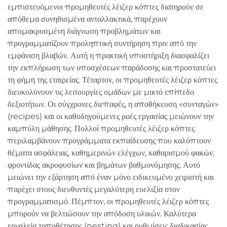
εμπιστευόμενοι προμηθευτές λέιζερ κόπτες διατηρούν σε
απόθεμα συνηθισμένα ανταλλακτικά, παρέχουν
απομακρυσμένη διάγνωση προβλημάτων και
προγραμματίζουν προληπτική συντήρηση πριν από την
εμφάνιση βλαβών. Αυτή η πρακτική υποστήριξη διασφαλίζει
την εκπλήρωση των υποσχέσεων παράδοσης και προστατεύει
τη φήμη της εταιρείας. Τέταρτον, οι προμηθευτές λέιζερ κόπτες
διευκολύνουν τις λειτουργίες ομάδων με μικτό επίπεδο
δεξιοτήτων. Οι σύγχρονες διεπαφές, η αποθήκευση «συνταγών»
(recipes) και οι καθοδηγούμενες ροές εργασίας μειώνουν την
καμπύλη μάθησης. Πολλοί προμηθευτές λέιζερ κόπτες
περιλαμβάνουν προγράμματα εκπαίδευσης που καλύπτουν
θέματα ασφάλειας, καθημερινών ελέγχων, καθαρισμού φακών,
φροντίδας ακροφυσίων και βημάτων βαθμονόμησης. Αυτό
μειώνει την εξάρτηση από έναν μόνο ειδικευμένο χειριστή και
παρέχει στους διευθυντές μεγαλύτερη ευελιξία στον
προγραμματισμό. Πέμπτον, οι προμηθευτές λέιζερ κόπτες
μπορούν να βελτιώσουν την απόδοση υλικών. Καλύτερα
εργαλεία τοποθέτησης (nesting) και ρυθμίσεις διαδικασίας