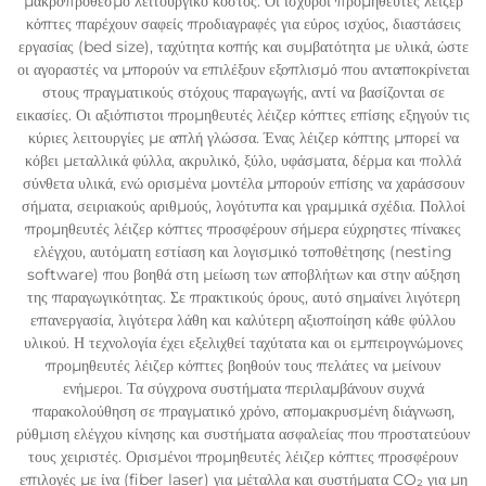
μακροπρόθεσμο λειτουργικό κόστος. Οι ισχυροί προμηθευτές λέιζερ
κόπτες παρέχουν σαφείς προδιαγραφές για εύρος ισχύος, διαστάσεις
εργασίας (bed size), ταχύτητα κοπής και συμβατότητα με υλικά, ώστε
οι αγοραστές να μπορούν να επιλέξουν εξοπλισμό που ανταποκρίνεται
στους πραγματικούς στόχους παραγωγής, αντί να βασίζονται σε
εικασίες. Οι αξιόπιστοι προμηθευτές λέιζερ κόπτες επίσης εξηγούν τις
κύριες λειτουργίες με απλή γλώσσα. Ένας λέιζερ κόπτης μπορεί να
κόβει μεταλλικά φύλλα, ακρυλικό, ξύλο, υφάσματα, δέρμα και πολλά
σύνθετα υλικά, ενώ ορισμένα μοντέλα μπορούν επίσης να χαράσσουν
σήματα, σειριακούς αριθμούς, λογότυπα και γραμμικά σχέδια. Πολλοί
προμηθευτές λέιζερ κόπτες προσφέρουν σήμερα εύχρηστες πίνακες
ελέγχου, αυτόματη εστίαση και λογισμικό τοποθέτησης (nesting
software) που βοηθά στη μείωση των αποβλήτων και στην αύξηση
της παραγωγικότητας. Σε πρακτικούς όρους, αυτό σημαίνει λιγότερη
επανεργασία, λιγότερα λάθη και καλύτερη αξιοποίηση κάθε φύλλου
υλικού. Η τεχνολογία έχει εξελιχθεί ταχύτατα και οι εμπειρογνώμονες
προμηθευτές λέιζερ κόπτες βοηθούν τους πελάτες να μείνουν
ενήμεροι. Τα σύγχρονα συστήματα περιλαμβάνουν συχνά
παρακολούθηση σε πραγματικό χρόνο, απομακρυσμένη διάγνωση,
ρύθμιση ελέγχου κίνησης και συστήματα ασφαλείας που προστατεύουν
τους χειριστές. Ορισμένοι προμηθευτές λέιζερ κόπτες προσφέρουν
επιλογές με ίνα (fiber laser) για μέταλλα και συστήματα CO₂ για μη