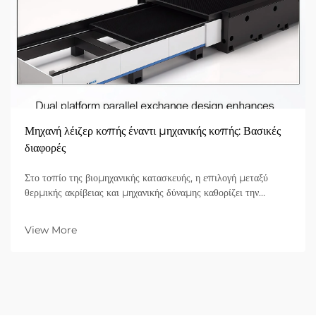
Μηχανή λέιζερ κοπής έναντι μηχανικής κοπής: Βασικές
διαφορές
Στο τοπίο της βιομηχανικής κατασκευής, η επιλογή μεταξύ
θερμικής ακρίβειας και μηχανικής δύναμης καθορίζει την
αποδοτικότητα, το κόστος και την ποιότητα του τελικού
προϊόντος. Για δεκαετίες, η μηχανική κοπή—με τη χρήση
View More
φυσικών εργαλείων όπως ψαλίδια, διατρητικά...