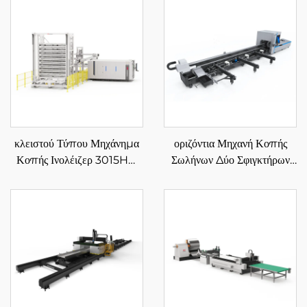
κλειστού Τύπου Μηχάνημα
οριζόντια Μηχανή Κοπής
Κοπής Ινολέιζερ 3015HU
Σωλήνων Δύο Σφιγκτήρων
με Αυτόματη Φόρτωση &
6012SN με Ημι-Αυτόματη
Εκφόρτωση Αποθήκης
Τροφοδοσία
Υλικών