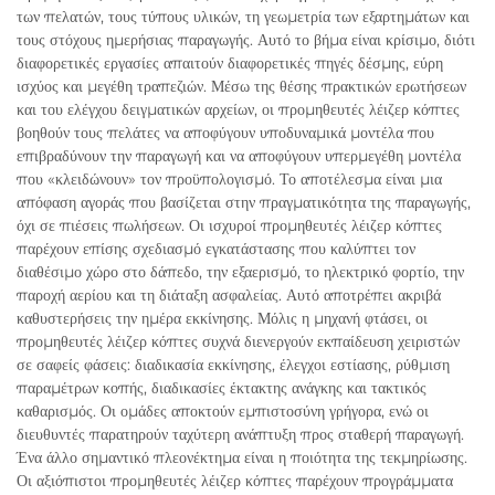
των πελατών, τους τύπους υλικών, τη γεωμετρία των εξαρτημάτων και
τους στόχους ημερήσιας παραγωγής. Αυτό το βήμα είναι κρίσιμο, διότι
διαφορετικές εργασίες απαιτούν διαφορετικές πηγές δέσμης, εύρη
ισχύος και μεγέθη τραπεζιών. Μέσω της θέσης πρακτικών ερωτήσεων
και του ελέγχου δειγματικών αρχείων, οι προμηθευτές λέιζερ κόπτες
βοηθούν τους πελάτες να αποφύγουν υποδυναμικά μοντέλα που
επιβραδύνουν την παραγωγή και να αποφύγουν υπερμεγέθη μοντέλα
που «κλειδώνουν» τον προϋπολογισμό. Το αποτέλεσμα είναι μια
απόφαση αγοράς που βασίζεται στην πραγματικότητα της παραγωγής,
όχι σε πιέσεις πωλήσεων. Οι ισχυροί προμηθευτές λέιζερ κόπτες
παρέχουν επίσης σχεδιασμό εγκατάστασης που καλύπτει τον
διαθέσιμο χώρο στο δάπεδο, την εξαερισμό, το ηλεκτρικό φορτίο, την
παροχή αερίου και τη διάταξη ασφαλείας. Αυτό αποτρέπει ακριβά
καθυστερήσεις την ημέρα εκκίνησης. Μόλις η μηχανή φτάσει, οι
προμηθευτές λέιζερ κόπτες συχνά διενεργούν εκπαίδευση χειριστών
σε σαφείς φάσεις: διαδικασία εκκίνησης, έλεγχοι εστίασης, ρύθμιση
παραμέτρων κοπής, διαδικασίες έκτακτης ανάγκης και τακτικός
καθαρισμός. Οι ομάδες αποκτούν εμπιστοσύνη γρήγορα, ενώ οι
διευθυντές παρατηρούν ταχύτερη ανάπτυξη προς σταθερή παραγωγή.
Ένα άλλο σημαντικό πλεονέκτημα είναι η ποιότητα της τεκμηρίωσης.
Οι αξιόπιστοι προμηθευτές λέιζερ κόπτες παρέχουν προγράμματα