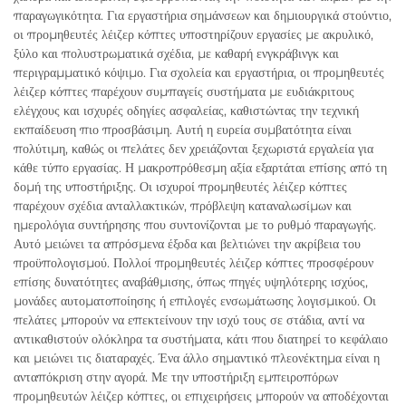
παραγωγικότητα. Για εργαστήρια σημάνσεων και δημιουργικά στούντιο,
οι προμηθευτές λέιζερ κόπτες υποστηρίζουν εργασίες με ακρυλικό,
ξύλο και πολυστρωματικά σχέδια, με καθαρή ενγκράβινγκ και
περιγραμματικό κόψιμο. Για σχολεία και εργαστήρια, οι προμηθευτές
λέιζερ κόπτες παρέχουν συμπαγείς συστήματα με ευδιάκριτους
ελέγχους και ισχυρές οδηγίες ασφαλείας, καθιστώντας την τεχνική
εκπαίδευση πιο προσβάσιμη. Αυτή η ευρεία συμβατότητα είναι
πολύτιμη, καθώς οι πελάτες δεν χρειάζονται ξεχωριστά εργαλεία για
κάθε τύπο εργασίας. Η μακροπρόθεσμη αξία εξαρτάται επίσης από τη
δομή της υποστήριξης. Οι ισχυροί προμηθευτές λέιζερ κόπτες
παρέχουν σχέδια ανταλλακτικών, πρόβλεψη καταναλωσίμων και
ημερολόγια συντήρησης που συντονίζονται με το ρυθμό παραγωγής.
Αυτό μειώνει τα απρόσμενα έξοδα και βελτιώνει την ακρίβεια του
προϋπολογισμού. Πολλοί προμηθευτές λέιζερ κόπτες προσφέρουν
επίσης δυνατότητες αναβάθμισης, όπως πηγές υψηλότερης ισχύος,
μονάδες αυτοματοποίησης ή επιλογές ενσωμάτωσης λογισμικού. Οι
πελάτες μπορούν να επεκτείνουν την ισχύ τους σε στάδια, αντί να
αντικαθιστούν ολόκληρα τα συστήματα, κάτι που διατηρεί το κεφάλαιο
και μειώνει τις διαταραχές. Ένα άλλο σημαντικό πλεονέκτημα είναι η
ανταπόκριση στην αγορά. Με την υποστήριξη εμπειροπόρων
προμηθευτών λέιζερ κόπτες, οι επιχειρήσεις μπορούν να αποδέχονται