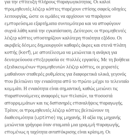
για την επίτευξη πλήρους παραγωγικότητας. Οι καλοί
προμηθευτές λέιζερ κόπτες παρέχουν επίσης σαφείς οδηγίες
λειτουργίας, ώστε οι ομάδες να αρχίσουν να παράγουν
εμπορεύσιμα εξαρτήματα συντομότερα και να αποφύγουν
συχνά λάθη κατά την εγκατάσταση. Δεύτερον, οι προμηθευτές
λέιζερ κόπτες υποστηρίζουν καλύτερη ποιότητα εξόδου. Οι
ακριβείς δέσμες δημιουργούν καθαρές άκρες και στενά πλάτη
κοπής (kerf), με αποτέλεσμα να μειώνεται η ανάγκη για
δευτερεύουσα επεξεργασία σε πολλές εργασίες. Με τη βοήθεια
εξειδικευμένων προμηθευτών λέιζερ κόπτες, οι χειριστές
μαθαίνουν σταθερές ρυθμίσεις για διαφορετικά υλικά, γεγονός
που βελτιώνει την ενιαιότητα από το πρώτο μέχρι το τελευταίο
κομμάτι. Η ενιαιότητα είναι σημαντική, καθώς μειώνει τις
παραπονούμενες αναφορές των πελατών, τα ποσοστά
απορριμμάτων και τις δαπανηρές επαναλήψεις παραγωγής.
Τρίτον, οι προμηθευτές λέιζερ κόπτες βελτιώνουν τη
διαθεσιμότητα (uptime) της μηχανής. Η αξία της μηχανής
μειώνεται γρήγορα όταν σταματά μια γραμμή παραγωγής,
επομένως η ταχύτητα ανταπόκρισης είναι κρίσιμη. Οι