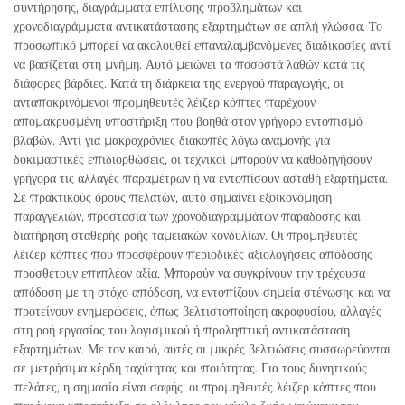
συντήρησης, διαγράμματα επίλυσης προβλημάτων και
χρονοδιαγράμματα αντικατάστασης εξαρτημάτων σε απλή γλώσσα. Το
προσωπικό μπορεί να ακολουθεί επαναλαμβανόμενες διαδικασίες αντί
να βασίζεται στη μνήμη. Αυτό μειώνει τα ποσοστά λαθών κατά τις
διάφορες βάρδιες. Κατά τη διάρκεια της ενεργού παραγωγής, οι
ανταποκρινόμενοι προμηθευτές λέιζερ κόπτες παρέχουν
απομακρυσμένη υποστήριξη που βοηθά στον γρήγορο εντοπισμό
βλαβών. Αντί για μακροχρόνιες διακοπές λόγω αναμονής για
δοκιμαστικές επιδιορθώσεις, οι τεχνικοί μπορούν να καθοδηγήσουν
γρήγορα τις αλλαγές παραμέτρων ή να εντοπίσουν ασταθή εξαρτήματα.
Σε πρακτικούς όρους πελατών, αυτό σημαίνει εξοικονόμηση
παραγγελιών, προστασία των χρονοδιαγραμμάτων παράδοσης και
διατήρηση σταθερής ροής ταμειακών κονδυλίων. Οι προμηθευτές
λέιζερ κόπτες που προσφέρουν περιοδικές αξιολογήσεις απόδοσης
προσθέτουν επιπλέον αξία. Μπορούν να συγκρίνουν την τρέχουσα
απόδοση με τη στόχο απόδοση, να εντοπίζουν σημεία στένωσης και να
προτείνουν ενημερώσεις, όπως βελτιστοποίηση ακροφυσίου, αλλαγές
στη ροή εργασίας του λογισμικού ή προληπτική αντικατάσταση
εξαρτημάτων. Με τον καιρό, αυτές οι μικρές βελτιώσεις συσσωρεύονται
σε μετρήσιμα κέρδη ταχύτητας και ποιότητας. Για τους δυνητικούς
πελάτες, η σημασία είναι σαφής: οι προμηθευτές λέιζερ κόπτες που