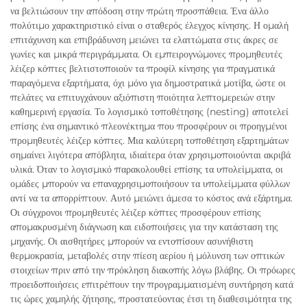
να βελτιώσουν την απόδοση στην πρώτη προσπάθεια. Ένα άλλο
πολύτιμο χαρακτηριστικό είναι ο σταθερός έλεγχος κίνησης. Η ομαλή
επιτάχυνση και επιβράδυνση μειώνει τα ελαττώματα στις άκρες σε
γωνίες και μικρά περιγράμματα. Οι εμπειρογνώμονες προμηθευτές
λέιζερ κόπτες βελτιστοποιούν τα προφίλ κίνησης για πραγματικά
παραγόμενα εξαρτήματα, όχι μόνο για δημοστρατικά μοτίβα, ώστε οι
πελάτες να επιτυγχάνουν αξιόπιστη ποιότητα λεπτομερειών στην
καθημερινή εργασία. Το λογισμικό τοποθέτησης (nesting) αποτελεί
επίσης ένα σημαντικό πλεονέκτημα που προσφέρουν οι προηγμένοι
προμηθευτές λέιζερ κόπτες. Μια καλύτερη τοποθέτηση εξαρτημάτων
σημαίνει λιγότερα απόβλητα, ιδιαίτερα όταν χρησιμοποιούνται ακριβά
υλικά. Όταν το λογισμικό παρακολουθεί επίσης τα υπολείμματα, οι
ομάδες μπορούν να επαναχρησιμοποιήσουν τα υπολείμματα φύλλων
αντί να τα απορρίπτουν. Αυτό μειώνει άμεσα το κόστος ανά εξάρτημα.
Οι σύγχρονοι προμηθευτές λέιζερ κόπτες προσφέρουν επίσης
απομακρυσμένη διάγνωση και ειδοποιήσεις για την κατάσταση της
μηχανής. Οι αισθητήρες μπορούν να εντοπίσουν ασυνήθιστη
θερμοκρασία, μεταβολές στην πίεση αερίου ή μόλυνση των οπτικών
στοιχείων πριν από την πρόκληση διακοπής λόγω βλάβης. Οι πρόωρες
προειδοποιήσεις επιτρέπουν την προγραμματισμένη συντήρηση κατά
τις ώρες χαμηλής ζήτησης, προστατεύοντας έτσι τη διαθεσιμότητα της