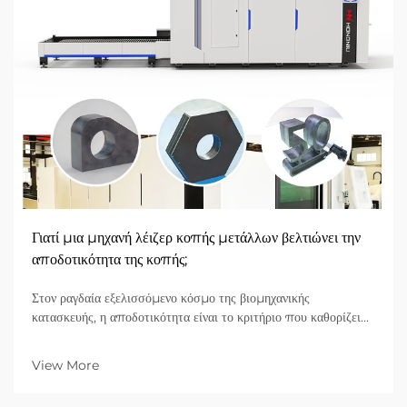
Γιατί μια μηχανή λέιζερ κοπής μετάλλων βελτιώνει την
αποδοτικότητα της κοπής;
Στον ραγδαία εξελισσόμενο κόσμο της βιομηχανικής
κατασκευής, η αποδοτικότητα είναι το κριτήριο που καθορίζει
την επικερδότητα. Για επιχειρήσεις B2B κατασκευής, η
μετάβαση από τις παραδοσιακές μηχανικές μεθόδους κοπής σε
View More
προηγμένες μηχανές λέιζερ κοπής έχει αποδειχθεί ως η πιο...