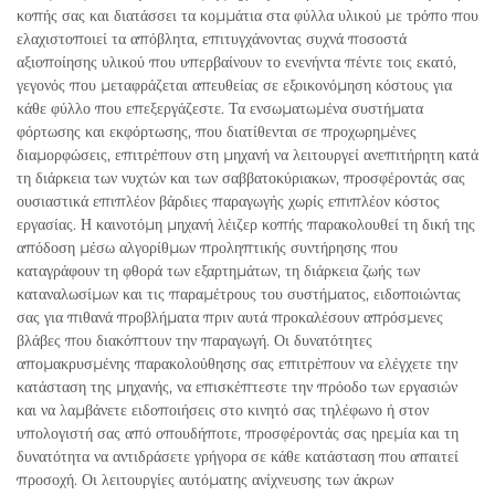
κοπής σας και διατάσσει τα κομμάτια στα φύλλα υλικού με τρόπο που
ελαχιστοποιεί τα απόβλητα, επιτυγχάνοντας συχνά ποσοστά
αξιοποίησης υλικού που υπερβαίνουν το ενενήντα πέντε τοις εκατό,
γεγονός που μεταφράζεται απευθείας σε εξοικονόμηση κόστους για
κάθε φύλλο που επεξεργάζεστε. Τα ενσωματωμένα συστήματα
φόρτωσης και εκφόρτωσης, που διατίθενται σε προχωρημένες
διαμορφώσεις, επιτρέπουν στη μηχανή να λειτουργεί ανεπιτήρητη κατά
τη διάρκεια των νυχτών και των σαββατοκύριακων, προσφέροντάς σας
ουσιαστικά επιπλέον βάρδιες παραγωγής χωρίς επιπλέον κόστος
εργασίας. Η καινοτόμη μηχανή λέιζερ κοπής παρακολουθεί τη δική της
απόδοση μέσω αλγορίθμων προληπτικής συντήρησης που
καταγράφουν τη φθορά των εξαρτημάτων, τη διάρκεια ζωής των
καταναλωσίμων και τις παραμέτρους του συστήματος, ειδοποιώντας
σας για πιθανά προβλήματα πριν αυτά προκαλέσουν απρόσμενες
βλάβες που διακόπτουν την παραγωγή. Οι δυνατότητες
απομακρυσμένης παρακολούθησης σας επιτρέπουν να ελέγχετε την
κατάσταση της μηχανής, να επισκέπτεστε την πρόοδο των εργασιών
και να λαμβάνετε ειδοποιήσεις στο κινητό σας τηλέφωνο ή στον
υπολογιστή σας από οπουδήποτε, προσφέροντάς σας ηρεμία και τη
δυνατότητα να αντιδράσετε γρήγορα σε κάθε κατάσταση που απαιτεί
προσοχή. Οι λειτουργίες αυτόματης ανίχνευσης των άκρων