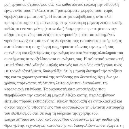
ροή εργασίας σχεδιασμού σας και καθιστώντας εύκολη την υποβολή
έργων από τους πελάτες στις προτιμώμενες μορφές τους, χωρίς
προβλήματα μετατροπής. Η δυνατότητα αναβάθμισης αποτελεί
κρίσιμο στοιχείο της επένδυσης στην καινοτόμη μηχανή λέιζερ κοπής,
καθώς οι εντοπισμένες (modular) διαμορφώσεις επιτρέπουν την
αύξηση της ισχύος του λέιζερ, την προσθήκη αυτοματοποιημένων
πρόσθετων εξαρτημάτων ή τη διεύρυνση της επιφάνειας κοπής καθώς
αναπτύσσεται η επιχείρησή σας, προστατεύοντας την αρχική σας
επένδυση και εξαλείφοντας την ανάγκη αντικατάστασης ολόκληρου του
συστήματος όταν εξελίσσονται οι ανάγκες σας. Η ανθεκτική κατασκευή,
με πλαίσια από χάλυβα υψηλής αντοχής και ακριβείς επεξεργασμένες
με τροχιά εξαρτήματα, διασφαλίζει ότι η μηχανή διατηρεί την ακρίβειά
της και τα χαρακτηριστικά της απόδοσης για δεκαετίες, όχι μόνο για
χρόνια, παρέχοντας αξιόπιστη λειτουργία που δικαιολογεί την
κεφαλαιακή επένδυση. Τα οικοσυστήματα υποστήριξης που
περιβάλλουν την καινοτόμη μηχανή λέιζερ κοπής περιλαμβάνουν
εκτενείς πόρους εκπαίδευσης, εύκολη πρόσβαση σε ανταλλακτικά και
δίκτυα τεχνικής υποστήριξης που διασφαλίζουν τη βέλτιστη λειτουργία
του εξοπλισμού σας σε όλη τη διάρκεια της χρήσης του,
ελαχιστοποιώντας τους κινδύνους που συνδέονται με την υιοθέτηση
προηγμένης τεχνολογίας κατασκευής και διασφαλίζοντας ότι εξάγετε τη