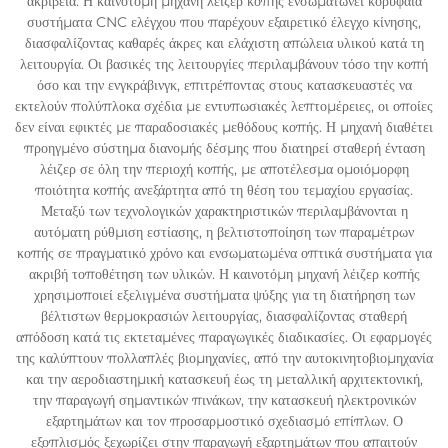
ακρίβεια. Η καινοτόμη μηχανή λέιζερ κοπής ενσωματώνει κορυφαία
συστήματα CNC ελέγχου που παρέχουν εξαιρετικό έλεγχο κίνησης,
διασφαλίζοντας καθαρές άκρες και ελάχιστη απώλεια υλικού κατά τη
λειτουργία. Οι βασικές της λειτουργίες περιλαμβάνουν τόσο την κοπή
όσο και την ενγκράβινγκ, επιτρέποντας στους κατασκευαστές να
εκτελούν πολύπλοκα σχέδια με εντυπωσιακές λεπτομέρειες, οι οποίες
δεν είναι εφικτές με παραδοσιακές μεθόδους κοπής. Η μηχανή διαθέτει
προηγμένο σύστημα διανομής δέσμης που διατηρεί σταθερή ένταση
λέιζερ σε όλη την περιοχή κοπής, με αποτέλεσμα ομοιόμορφη
ποιότητα κοπής ανεξάρτητα από τη θέση του τεμαχίου εργασίας.
Μεταξύ των τεχνολογικών χαρακτηριστικών περιλαμβάνονται η
αυτόματη ρύθμιση εστίασης, η βελτιστοποίηση των παραμέτρων
κοπής σε πραγματικό χρόνο και ενσωματωμένα οπτικά συστήματα για
ακριβή τοποθέτηση των υλικών. Η καινοτόμη μηχανή λέιζερ κοπής
χρησιμοποιεί εξελιγμένα συστήματα ψύξης για τη διατήρηση των
βέλτιστων θερμοκρασιών λειτουργίας, διασφαλίζοντας σταθερή
απόδοση κατά τις εκτεταμένες παραγωγικές διαδικασίες. Οι εφαρμογές
της καλύπτουν πολλαπλές βιομηχανίες, από την αυτοκινητοβιομηχανία
και την αεροδιαστημική κατασκευή έως τη μεταλλική αρχιτεκτονική,
την παραγωγή σημαντικών πινάκων, την κατασκευή ηλεκτρονικών
εξαρτημάτων και τον προσαρμοστικό σχεδιασμό επίπλων. Ο
εξοπλισμός ξεχωρίζει στην παραγωγή εξαρτημάτων που απαιτούν