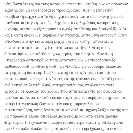
νέες δυνατότητες για τους κατασκευαστές που επιθυμούν να παράγουν
εξαρτήματα με αυστηρότατες προδιαγραφές. Αυτή η εξαιρετική
ακρίβεια προέρχεται από προηγμένα συστήματα σερβοκινητήρων σε
συνδυασμό με γραμμικούς οδηγούς και εξελημένους αλγόριθμους
κίνησης, οι οποίοι εξαλείφουν τα σφάλματα θέσης και διασφαλίζουν ότι
κάθε κοπή ακολουθεί ακριβώς την προγραμματισμένη διαδρομή. Όταν
επενδύσετε στην καινοτόμη μηχανή λέιζερ κοπής, αποκτάτε τη
δυνατότητα να δημιουργείτε περίπλοκα μοτίβα, λεπτομερείς
διακοσμήσεις και σύνθετες γεωμετρίες που θα ήταν αδύνατο ή
υπερβολικά δαπανηρό να πραγματοποιηθούν με παραδοσιακές
μεθόδους κοπής, όπως η κοπή με πλάσμα, με υδροφόρο ψεκασμό ή
με μηχανική διατομή. Τα πλεονεκτήματα ταχύτητας είναι εξίσου
εντυπωσιακά, καθώς οι ταχύτητες κοπής φτάνουν έως και 140 μέτρα
ανά λεπτό σε λεπτά υλικά, επιτρέποντάς σας να ολοκληρώνετε
εργασίες σε κλάσμα του χρόνου που απαιτείται από τον συμβατικό
εξοπλισμό. Αυτός ο συνδυασμός ταχύτητας και ακρίβειας σημαίνει ότι
μπορείτε να αναλαμβάνετε επείγουσες παραγγελίες με
αυτοπεποίθηση, γνωρίζοντας ότι η καινοτόμη μηχανή λέιζερ κοπής σας
θα παραδίδει τέλεια αποτελέσματα ακόμα και υπό στενά χρονικά
περιθώρια. Η τεχνολογία διακρίνεται ιδιαίτερα κατά την επεξεργασία
ανακλαστικών υλικών, όπως το χαλκός και το ορείχαλκος, τα οποία