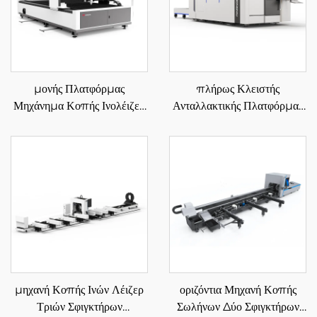
μονής Πλατφόρμας
πλήρως Κλειστής
Μηχάνημα Κοπής Ινολέιζερ
Ανταλλακτικής Πλατφόρμας
3015L
Μηχάνημα Κοπής Ινολέιζερ
3015GA
μηχανή Κοπής Ινών Λέιζερ
οριζόντια Μηχανή Κοπής
Τριών Σφιγκτήρων
Σωλήνων Δύο Σφιγκτήρων