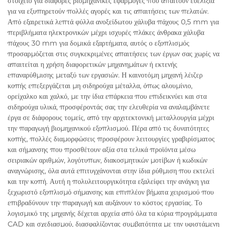
στοιχείο για διάφορες βιομηχανικές εφαρμογές που απαιτούν ευελιξία
για να εξυπηρετούν πολλές αγορές και τις απαιτήσεις των πελατών.
Από εξαιρετικά λεπτά φύλλα ανοξείδωτου χάλυβα πάχους 0,5 mm για
περιβλήματα ηλεκτρονικών μέχρι ισχυρές πλάκες άνθρακα χάλυβα
πάχους 30 mm για δομικά εξαρτήματα, αυτός ο εξοπλισμός
προσαρμόζεται στις συγκεκριμένες απαιτήσεις των έργων σας χωρίς να
απαιτείται η χρήση διαφορετικών μηχανημάτων ή εκτενής
επαναρύθμισης μεταξύ των εργασιών. Η καινοτόμη μηχανή λέιζερ
κοπής επεξεργάζεται μη σιδηρούχα μέταλλα, όπως αλουμίνιο,
ορείχαλκο και χαλκό, με την ίδια επάρκεια που επιδεικνύει και στα
σιδηρούχα υλικά, προσφέροντάς σας την ελευθερία να αναλαμβάνετε
έργα σε διάφορους τομείς, από την αρχιτεκτονική μεταλλουργία μέχρι
την παραγωγή βιομηχανικού εξοπλισμού. Πέρα από τις δυνατότητες
κοπής, πολλές διαμορφώσεις προσφέρουν λειτουργίες γραβιρίσματος
και σήμανσης που προσθέτουν αξία στα τελικά προϊόντα μέσω
σειριακών αριθμών, λογότυπων, διακοσμητικών μοτίβων ή κωδικών
αναγνώρισης, όλα αυτά επιτυγχάνονται στην ίδια ρύθμιση που εκτελεί
και την κοπή. Αυτή η πολυλειτουργικότητα εξαλείφει την ανάγκη για
ξεχωριστό εξοπλισμό σήμανσης και επιπλέον βήματα χειρισμού που
επιβραδύνουν την παραγωγή και αυξάνουν το κόστος εργασίας. Το
λογισμικό της μηχανής δέχεται αρχεία από όλα τα κύρια προγράμματα
CAD και σχεδιασμού, διασφαλίζοντας συμβατότητα με την υφιστάμενη