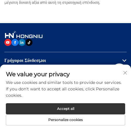
μέγιστη δυνατή αξία από αυτή τη στρατηγική επένδυση.
Γρήγοροι Σύνδεσμοι
We value your privacy
Προϊόντα
We use cookies and similar tools to provide our services.
If you don't want to accept all cookies, click Personalize
Επικοινωνήστε Μαζί Μας
cookies.
Accept all
Copyright © 2026 Jinan Hongniu Machinery Equipment
Personalize cookies
Co.,Ltd. All rights reserved -
Privacy Policy