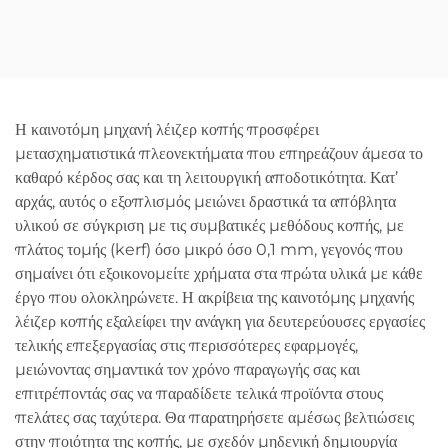
12085RN3 850
6012SN με Ημι-Αυτόματη
Τροφοδοσία
Η καινοτόμη μηχανή λέιζερ κοπής προσφέρει
μετασχηματιστικά πλεονεκτήματα που επηρεάζουν άμεσα το
καθαρό κέρδος σας και τη λειτουργική αποδοτικότητα. Κατ’
αρχάς, αυτός ο εξοπλισμός μειώνει δραστικά τα απόβλητα
υλικού σε σύγκριση με τις συμβατικές μεθόδους κοπής, με
πλάτος τομής (kerf) όσο μικρό όσο 0,1 mm, γεγονός που
σημαίνει ότι εξοικονομείτε χρήματα στα πρώτα υλικά με κάθε
έργο που ολοκληρώνετε. Η ακρίβεια της καινοτόμης μηχανής
λέιζερ κοπής εξαλείφει την ανάγκη για δευτερεύουσες εργασίες
τελικής επεξεργασίας στις περισσότερες εφαρμογές,
μειώνοντας σημαντικά τον χρόνο παραγωγής σας και
επιτρέποντάς σας να παραδίδετε τελικά προϊόντα στους
πελάτες σας ταχύτερα. Θα παρατηρήσετε αμέσως βελτιώσεις
στην ποιότητα της κοπής, με σχεδόν μηδενική δημιουργία