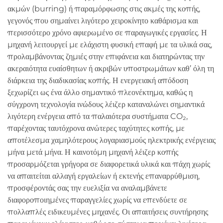
ακμών (burring) ή παραμόρφωσης στις ακμές της κοπής,
γεγονός που σημαίνει λιγότερο χειροκίνητο καθάρισμα και
περισσότερο χρόνο αφιερωμένο σε παραγωγικές εργασίες. Η
μηχανή λειτουργεί με ελάχιστη φυσική επαφή με τα υλικά σας,
προλαμβάνοντας ζημιές στην επιφάνεια και διατηρώντας την
ακεραιότητα ευαίσθητων ή ακριβών υποστρωμάτων καθ’ όλη τη
διάρκεια της διαδικασίας κοπής. Η ενεργειακή απόδοση
ξεχωρίζει ως ένα άλλο σημαντικό πλεονέκτημα, καθώς η
σύγχρονη τεχνολογία ινώδους λέιζερ καταναλώνει σημαντικά
λιγότερη ενέργεια από τα παλαιότερα συστήματα CO₂,
παρέχοντας ταυτόχρονα ανώτερες ταχύτητες κοπής, με
αποτέλεσμα χαμηλότερους λογαριασμούς ηλεκτρικής ενέργειας
μήνα μετά μήνα. Η καινοτόμη μηχανή λέιζερ κοπής
προσαρμόζεται γρήγορα σε διαφορετικά υλικά και πάχη χωρίς
να απαιτείται αλλαγή εργαλείων ή εκτενής επαναρρύθμιση,
προσφέροντάς σας την ευελιξία να αναλαμβάνετε
διαφοροποιημένες παραγγελίες χωρίς να επενδύετε σε
πολλαπλές ειδικευμένες μηχανές. Οι απαιτήσεις συντήρησης