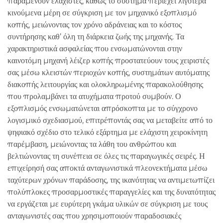
παραμένουν ελάχιστες, καθώς το σύστημα περιέχει λιγότερα
κινούμενα μέρη σε σύγκριση με τον μηχανικό εξοπλισμό
κοπής, μειώνοντας τον χρόνο αδράνειας και το κόστος
συντήρησης καθ’ όλη τη διάρκεια ζωής της μηχανής. Τα
χαρακτηριστικά ασφαλείας που ενσωματώνονται στην
καινοτόμη μηχανή λέιζερ κοπής προστατεύουν τους χειριστές
σας μέσω κλειστών περιοχών κοπής, συστημάτων αυτόματης
διακοπής λειτουργίας και ολοκληρωμένης παρακολούθησης
που προλαμβάνει τα ατυχήματα προτού συμβούν. Ο
εξοπλισμός ενσωματώνεται απρόσκοπτα με το σύγχρονο
λογισμικό σχεδιασμού, επιτρέποντάς σας να μεταβείτε από το
ψηφιακό σχέδιο στο τελικό εξάρτημα με ελάχιστη χειροκίνητη
παρέμβαση, μειώνοντας τα λάθη του ανθρώπου και
βελτιώνοντας τη συνέπεια σε όλες τις παραγωγικές σειρές. Η
επιχείρησή σας αποκτά ανταγωνιστικά πλεονεκτήματα μέσω
ταχύτερων χρόνων παράδοσης, της ικανότητας να αντιμετωπίζει
πολύπλοκες προσαρμοστικές παραγγελίες και της δυνατότητας
να εργάζεται με ευρύτερη γκάμα υλικών σε σύγκριση με τους
ανταγωνιστές σας που χρησιμοποιούν παραδοσιακές