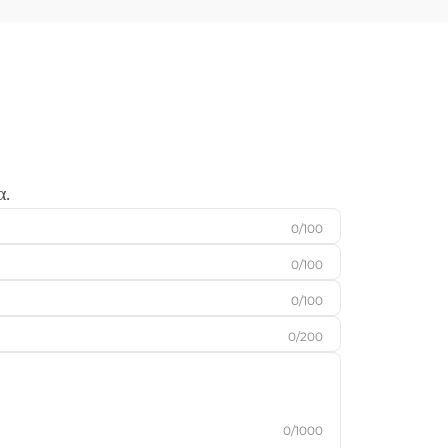
ικανότητα να εξασφαλίζουν την ακρίβεια και
την αξιοπιστία τους...
α.
0/100
0/100
0/100
0/200
0/1000