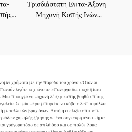
τα-
Τρισδιάστατη Επτα-Άξονη
οπής
Μηχανή Κοπής Ινών
Λέιζερ
νομεί χρήματα με την πάροδο του χρόνου. Όταν οι
απανούν λιγότερο χρόνο σε επανεργασία, τροχίσματα
λή. Μια προηγμένη μηχανή λέιζερ κοπής βοηθά επίσης
ργαλεία. Σε μία μέρα μπορείτε να κόβετε λεπτά φύλλα
ή μεταλλικών βραχιόνων. Αυτή η ευελιξία επιτρέπει
 περιόδων χαμηλής ζήτησης σε ένα συγκεκριμένο τμήμα
ίται γρήγορα τόσο σε απλά όσο και σε πολύπλοκα
νει περισσότερες παραγγελίες ανά εβδομάδα και