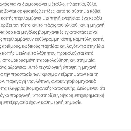
ός για να διαμορφώνει μέταλλο, πλαστικό, ξύλο,
ίζονται σε φυσικές λεπίδες, αυτό το σύστημα κόβει
 κοπής περιλαμβάνει μια πηγή ενέργειας, ένα κεφάλι
ορίζει τον τύπο και το πάχος του υλικού, και η μηχανή
ια όσο και μεγάλες βιομηχανικές εγκαταστάσεις να
γίες περιλαμβάνουν ευθύγραμμη κοπή, καμπύλη κοπή,
αριθμούς, κωδικούς παρτίδας και λογότυπα στην ίδια
ερ κοπής μειώνει τα λάθη που προκαλούνται από
α, απομακρυσμένη παρακολούθηση και στιγμιαία
όνο αδράνειας. Από τεχνολογική άποψη, η μηχανή
α την προστασία των κρίσιμων εξαρτημάτων και τη
κων, παραγωγή ντουλάπων, αυτοκινητοβιομηχανικά
υπα ελαφριάς βιομηχανικής κατασκευής. Δεδομένου ότι
όγκο παραγωγή, υποστηρίζει γρήγορη επιχειρηματική
 η επεξεργασία έχουν καθημερινή σημασία.