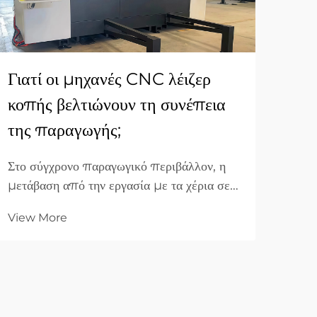
Γιατί οι μηχανές CNC λέιζερ
Πώς
κοπής βελτιώνουν τη συνέπεια
λέι
της παραγωγής;
μετ
Στο σύγχρονο παραγωγικό περιβάλλον, η
Η επ
μετάβαση από την εργασία με τα χέρια σε
κοπή
αυτοματοποιημένα συστήματα έχει
προσ
View More
Vie
αναπροσδιορίσει τα κριτήρια αναφοράς για
και 
την ποιότητα. Για τις βιομηχανικές
επηρ
επιχειρήσεις B2B, η ικανότητα να
αποδ
παραδώσουν δέκα χιλιάδες πανομοιότυπα
μακρ
εξαρτήματα είναι εξίσου σημαντική με την
περι