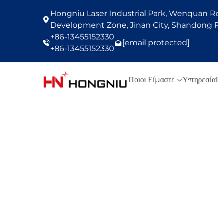
Hongniu Laser Industrial Park, Wenquan Roa
Development Zone, Jinan City, Shandong P
+86-13455152330
[email protected]
+86-13455152330
Ποιοι Είμαστε
Υπηρεσία