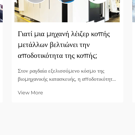
Γιατί μια μηχανή λέιζερ κοπής
μετάλλων βελτιώνει την
αποδοτικότητα της κοπής;
Στον ραγδαία εξελισσόμενο κόσμο της
βιομηχανικής κατασκευής, η αποδοτικότητα
είναι το κριτήριο που καθορίζει την
View More
επικερδότητα. Για επιχειρήσεις B2B
κατασκευής, η μετάβαση από τις
παραδοσιακές μηχανικές μεθόδους κοπής
σε προηγμένες μηχανές λέιζερ κοπής έχει
αποδειχθεί ως η πιο...