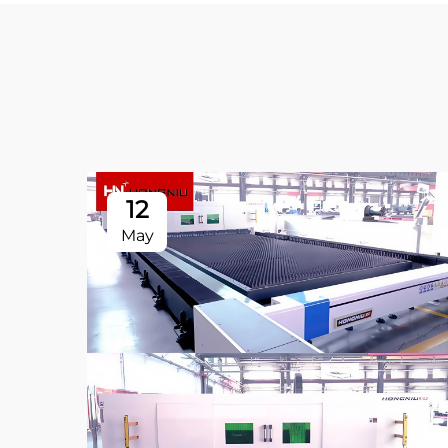
12
May