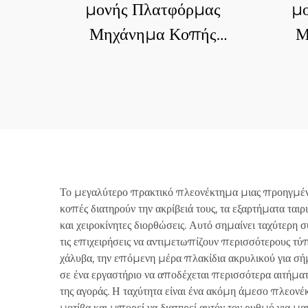
μονής Πλατφόρμας
μ
Μηχάνημα Κοπής
Μ
Ινολέιζερ 3015L
Το μεγαλύτερο πρακτικό πλεονέκτημα μιας προηγμένης 
κοπές διατηρούν την ακρίβειά τους, τα εξαρτήματα τα
και χειροκίνητες διορθώσεις. Αυτό σημαίνει ταχύτερ
τις επιχειρήσεις να αντιμετωπίζουν περισσότερους τύ
χάλυβα, την επόμενη μέρα πλακίδια ακρυλικού για σή
σε ένα εργαστήριο να αποδέχεται περισσότερα αιτήμα
της αγοράς. Η ταχύτητα είναι ένα ακόμη άμεσο πλεον
μοτίβα και μπορεί να διατηρεί αυτόν τον ρυθμό για 