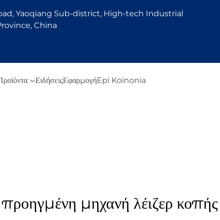
d, Yaoqiang Sub-district, High-tech Industrial
rovince, China
Προϊόντα
Ειδήσεις
Εφαρμογή
Epi Koinonia
προηγμένη μηχανή λέιζερ κοπής