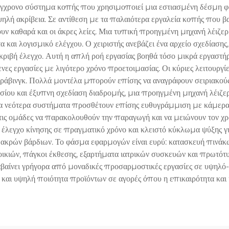
ύγχρονο σύστημα κοπής που χρησιμοποιεί μια εστιασμένη δέσμη φωτ
λή ακρίβεια. Σε αντίθεση με τα παλαιότερα εργαλεία κοπής που βασ
 καθαρά και οι άκρες λείες. Μια τυπική προηγμένη μηχανή λέιζερ
και λογισμικό ελέγχου. Ο χειριστής ανεβάζει ένα αρχείο σχεδίασης, 
κριβή έλεγχο. Αυτή η απλή ροή εργασίας βοηθά τόσο μικρά εργαστήρ
ς εργασίες με λιγότερο χρόνο προετοιμασίας. Οι κύριες λειτουρ
κράβινγκ. Πολλά μοντέλα μπορούν επίσης να αναγράφουν σειριακούς 
σίου και έξυπνη σχεδίαση διαδρομής, μια προηγμένη μηχανή λέιζ
 Τα νεότερα συστήματα προσθέτουν επίσης ευθυγράμμιση με κάμερ
τις ομάδες να παρακολουθούν την παραγωγή και να μειώνουν τον χρ
έλεγχο κίνησης σε πραγματικό χρόνο και κλειστό κύκλωμα ψύξης γι
μακρών βάρδιων. Το φάσμα εφαρμογών είναι ευρύ: κατασκευή πινά
ικιών, πάγκοι έκθεσης, εξαρτήματα ιατρικών συσκευών και πρωτότ
βαίνει γρήγορα από μοναδικές προσαρμοστικές εργασίες σε υψηλό-
και υψηλή ποιότητα προϊόντων σε αγορές όπου η επικαιρότητα και