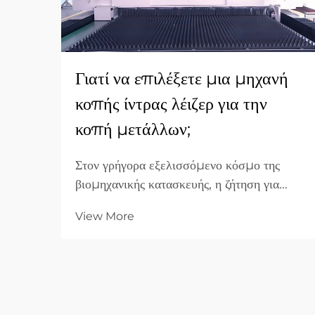
Γιατί να επιλέξετε μια μηχανή
κοπής ίντρας λέιζερ για την
κοπή μετάλλων;
Στον γρήγορα εξελισσόμενο κόσμο της
βιομηχανικής κατασκευής, η ζήτηση για
ταχύτητα, ακρίβεια και αποτελεσματικότητα
View More
ως προς το κόστος έχει φτάσει στο
υψηλότερο επίπεδό της. Για επιχειρήσεις
B2B που ασχολούνται με την κατεργασία
μετάλλων, η επιλογή του κατάλληλου
εξοπλισμού αποτελεί μια θεμελιώδη