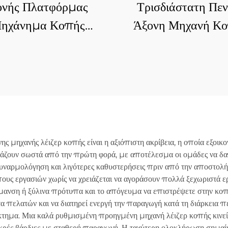
ονής Πλατφόρμας
Τρισδιάστατη Πεν
ηχάνημα Κοπής
Άξονη Μηχανή Κ
Ινολέιζερ 3015E
Ινών Λέιζερ
μηχανής λέιζερ κοπής είναι η αξιόπιστη ακρίβεια, η οποία εξοικο
ιριάζουν σωστά από την πρώτη φορά, με αποτέλεσμα οι ομάδες να δ
η συναρμολόγηση και λιγότερες καθυστερήσεις πριν από την αποστο
πους εργασιών χωρίς να χρειάζεται να αγοράσουν πολλά ξεχωριστά ε
μανση ή ξύλινα πρότυπα και το απόγευμα να επιστρέψετε στην κοπ
τα πελατών και να διατηρεί ενεργή την παραγωγή κατά τη διάρκεια
έκτημα. Μια καλά ρυθμισμένη προηγμένη μηχανή λέιζερ κοπής κινε
μακρές βάρδιες με σταθερή παραγωγή. Η ταχύτερη ολοκλήρωση σημαί