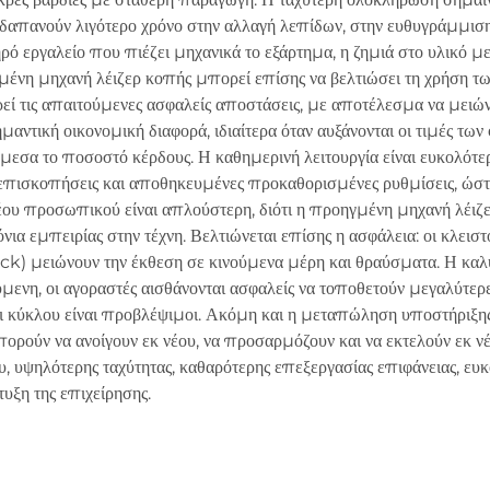
 δαπανούν λιγότερο χρόνο στην αλλαγή λεπίδων, στην ευθυγράμμιση
ό εργαλείο που πιέζει μηχανικά το εξάρτημα, η ζημιά στο υλικό μει
ένη μηχανή λέιζερ κοπής μπορεί επίσης να βελτιώσει τη χρήση τω
ρεί τις απαιτούμενες ασφαλείς αποστάσεις, με αποτέλεσμα να μειώνε
αντική οικονομική διαφορά, ιδιαίτερα όταν αυξάνονται οι τιμές των 
άμεσα το ποσοστό κέρδους. Η καθημερινή λειτουργία είναι ευκολότ
οεπισκοπήσεις και αποθηκευμένες προκαθορισμένες ρυθμίσεις, ώστ
ου προσωπικού είναι απλούστερη, διότι η προηγμένη μηχανή λέιζερ
όνια εμπειρίας στην τέχνη. Βελτιώνεται επίσης η ασφάλεια: οι κλει
lock) μειώνουν την έκθεση σε κινούμενα μέρη και θραύσματα. Η καλ
ύμενη, οι αγοραστές αισθάνονται ασφαλείς να τοποθετούν μεγαλύτ
οι κύκλου είναι προβλέψιμοι. Ακόμη και η μεταπώληση υποστήριξης 
μπορούν να ανοίγουν εκ νέου, να προσαρμόζουν και να εκτελούν εκ 
υψηλότερης ταχύτητας, καθαρότερης επεξεργασίας επιφάνειας, ευκ
υξη της επιχείρησης.