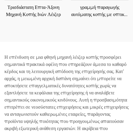
Τρισδιάστατη Επτα-Άξονη
γραμμή παραγωγής
Μηχανή Κοπής Ινών Λέιζερ
αυτόματης κοπής με οπτικές
ίνες λέιζερ για μεταλλικά
ελάσματα 3015GU
Η επένδυση σε μια φθηνή μηχανή λέιζερ κοπής προσφέρει
σημαντικά πρακτικά οφέλη που επηρεάζουν άμεσα το καθαρό
κέρδος και τη λειτουργική απόδοση της επιχείρησής σας. Κατ’
αρχάς, η μειωμένη αρχική δαπάνη σημαίνει ότι μπορείτε να
αποκτήσετε επαγγελματικές δυνατότητες κοπής χωρίς να
εξαντλήσετε τα κεφάλαια της επιχείρησης ή να αναλάβετε
σημαντικούς οικονομικούς κινδύνους. Αυτή η προσβασιμότητα
επιτρέπει σε νεοσύστατες επιχειρήσεις και μικρές επιχειρήσεις
να ανταγωνιστούν καθιερωμένες εταιρείες, παράγοντας
προϊόντα υψηλής ποιότητας που προηγουμένως απαιτούσαν
ακριβή εξωτερική ανάθεση εργασιών. Η ακρίβεια που