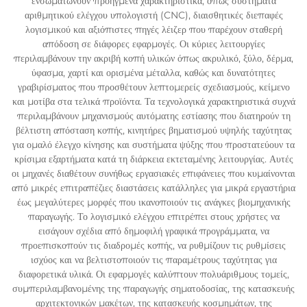
ενσωματώνουν προηγμένα χαρακτηριστικά, όπως συστήματα
αριθμητικού ελέγχου υπολογιστή (CNC), διαισθητικές διεπαφές
λογισμικού και αξιόπιστες πηγές λέιζερ που παρέχουν σταθερή
απόδοση σε διάφορες εφαρμογές. Οι κύριες λειτουργίες
περιλαμβάνουν την ακριβή κοπή υλικών όπως ακρυλικό, ξύλο, δέρμα,
ύφασμα, χαρτί και ορισμένα μέταλλα, καθώς και δυνατότητες
γραβιρίσματος που προσθέτουν λεπτομερείς σχεδιασμούς, κείμενο
και μοτίβα στα τελικά προϊόντα. Τα τεχνολογικά χαρακτηριστικά συχνά
περιλαμβάνουν μηχανισμούς αυτόματης εστίασης που διατηρούν τη
βέλτιστη απόσταση κοπής, κινητήρες βηματισμού υψηλής ταχύτητας
για ομαλό έλεγχο κίνησης και συστήματα ψύξης που προστατεύουν τα
κρίσιμα εξαρτήματα κατά τη διάρκεια εκτεταμένης λειτουργίας. Αυτές
οι μηχανές διαθέτουν συνήθως εργασιακές επιφάνειες που κυμαίνονται
από μικρές επιτραπέζιες διαστάσεις κατάλληλες για μικρά εργαστήρια
έως μεγαλύτερες μορφές που ικανοποιούν τις ανάγκες βιομηχανικής
παραγωγής. Το λογισμικό ελέγχου επιτρέπει στους χρήστες να
εισάγουν σχέδια από δημοφιλή γραφικά προγράμματα, να
προεπισκοπούν τις διαδρομές κοπής, να ρυθμίζουν τις ρυθμίσεις
ισχύος και να βελτιστοποιούν τις παραμέτρους ταχύτητας για
διαφορετικά υλικά. Οι εφαρμογές καλύπτουν πολυάριθμους τομείς,
συμπεριλαμβανομένης της παραγωγής σηματοδοσίας, της κατασκευής
αρχιτεκτονικών μακέτων, της κατασκευής κοσμημάτων, της