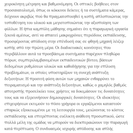
χειροκίνητη μέτρηση και βαθμονόμηση. Οι οπτικές βοήθειες στον
προσανατολισμό, όπως οι κόκκινοι δείκτες ή τα συστήματα κάμερας,
δείχνουν ακριβώς πού θα πραγματοποιηθεί η κοπή, απλοποιώντας την
τοποθέτηση του υλικού και μεγιστοποιώντας την αξιοποίηση των
φύλλων. Η ήπια καμπύλη μάθησης σημαίνει ότι η παραγωγική εργασία
ξεκινά αμέσως, αντί να απαιτεί μακροχρόνιες περιόδους εκπαίδευσης,
προσφέροντας απόδοση στην επένδυσή σας σε φθηνή μηχανή λέιζερ
κοπής από την πρώτη μέρα. Οι διαδικτυακές κοινότητες που
περιβάλλουν αυτά τα προσβάσιμα συστήματα παρέχουν πληθώρα
πόρων, συμπεριλαμβανομένων εκπαιδευτικών βίντεο, βάσεων
δεδομένων ρυθμίσεων υλικών και καθοδήγησης για την επίλυση
προβλημάτων, οι οποίες υποστηρίζουν τη συνεχή ανάπτυξη
δεξιοτήτων. Η προσιτή φύση αυτών των μηχανών ενθαρρύνει το
πειραματισμό και την ανάπτυξη δεξιοτήτων, καθώς ο χαμηλός βαθμός
αποτροπής προσελκύει τους χρήστες να δοκιμάσουν τις δυνατότητες
τους και να εξερευνήσουν δημιουργικές δυνατότητες. Οι ιδιοκτήτες
επιχειρήσεων εκτιμούν το πόσο γρήγορα οι εργαζόμενοι καταστούν
επαρκώς εξοικειωμένοι με τη λειτουργία τους, μειώνοντας το κόστος
εκπαίδευσης και επιτρέποντας ευέλικτη ανάθεση προσωπικού, ώστε
πολλά μέλη της ομάδας να μπορούν να διεκπεραιώνουν την παραγωγή
κατά περίπτωση. Ο συνδυασμός ισχυρής απόδοσης και απλής