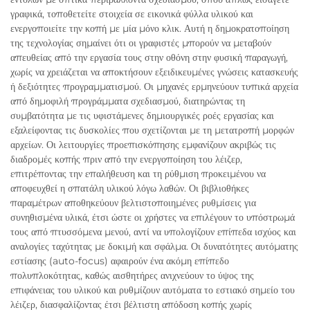
γραφικά, τοποθετείτε στοιχεία σε εικονικά φύλλα υλικού και
ενεργοποιείτε την κοπή με μία μόνο κλικ. Αυτή η δημοκρατοποίηση
της τεχνολογίας σημαίνει ότι οι γραφιστές μπορούν να μεταβούν
απευθείας από την εργασία τους στην οθόνη στην φυσική παραγωγή,
χωρίς να χρειάζεται να αποκτήσουν εξειδικευμένες γνώσεις κατασκευής
ή δεξιότητες προγραμματισμού. Οι μηχανές ερμηνεύουν τυπικά αρχεία
από δημοφιλή προγράμματα σχεδιασμού, διατηρώντας τη
συμβατότητα με τις υφιστάμενες δημιουργικές ροές εργασίας και
εξαλείφοντας τις δυσκολίες που σχετίζονται με τη μετατροπή μορφών
αρχείων. Οι λειτουργίες προεπισκόπησης εμφανίζουν ακριβώς τις
διαδρομές κοπής πριν από την ενεργοποίηση του λέιζερ,
επιτρέποντας την επαλήθευση και τη ρύθμιση προκειμένου να
αποφευχθεί η σπατάλη υλικού λόγω λαθών. Οι βιβλιοθήκες
παραμέτρων αποθηκεύουν βελτιστοποιημένες ρυθμίσεις για
συνηθισμένα υλικά, έτσι ώστε οι χρήστες να επιλέγουν το υπόστρωμά
τους από πτυσσόμενα μενού, αντί να υπολογίζουν επίπεδα ισχύος και
αναλογίες ταχύτητας με δοκιμή και σφάλμα. Οι δυνατότητες αυτόματης
εστίασης (auto-focus) αφαιρούν ένα ακόμη επίπεδο
πολυπλοκότητας, καθώς αισθητήρες ανιχνεύουν το ύψος της
επιφάνειας του υλικού και ρυθμίζουν αυτόματα το εστιακό σημείο του
λέιζερ, διασφαλίζοντας έτσι βέλτιστη απόδοση κοπής χωρίς