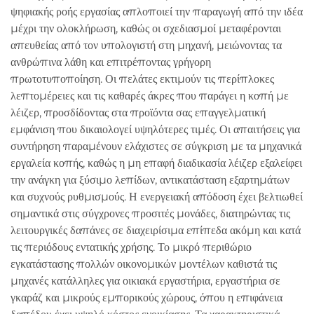
ψηφιακής ροής εργασίας απλοποιεί την παραγωγή από την ιδέα
μέχρι την ολοκλήρωση, καθώς οι σχεδιασμοί μεταφέρονται
απευθείας από τον υπολογιστή στη μηχανή, μειώνοντας τα
ανθρώπινα λάθη και επιτρέποντας γρήγορη
πρωτοτυποποίηση. Οι πελάτες εκτιμούν τις περίπλοκες
λεπτομέρειες και τις καθαρές άκρες που παράγει η κοπή με
λέιζερ, προσδίδοντας στα προϊόντα σας επαγγελματική
εμφάνιση που δικαιολογεί υψηλότερες τιμές. Οι απαιτήσεις για
συντήρηση παραμένουν ελάχιστες σε σύγκριση με τα μηχανικά
εργαλεία κοπής, καθώς η μη επαφή διαδικασία λέιζερ εξαλείφει
την ανάγκη για ξύσιμο λεπίδων, αντικατάσταση εξαρτημάτων
και συχνούς ρυθμισμούς. Η ενεργειακή απόδοση έχει βελτιωθεί
σημαντικά στις σύγχρονες προσιτές μονάδες, διατηρώντας τις
λειτουργικές δαπάνες σε διαχειρίσιμα επίπεδα ακόμη και κατά
τις περιόδους εντατικής χρήσης. Το μικρό περιθώριο
εγκατάστασης πολλών οικονομικών μοντέλων καθιστά τις
μηχανές κατάλληλες για οικιακά εργαστήρια, εργαστήρια σε
γκαράζ και μικρούς εμπορικούς χώρους, όπου η επιφάνεια