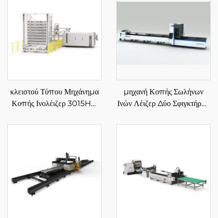
κλειστού Τύπου Μηχάνημα
μηχανή Κοπής Σωλήνων
Κοπής Ινολέιζερ 3015HU
Ινών Λέιζερ Δύο Σφιγκτήρων
με Αυτόματη Φόρτωση &
6012R
Εκφόρτωση Αποθήκης
Υλικών