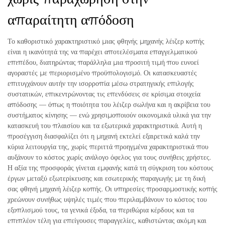
απαραίτητη απόδοση
Το καθοριστικό χαρακτηριστικό μιας φθηνής μηχανής λέιζερ κοπής
είναι η ικανότητά της να παρέχει αποτελέσματα επαγγελματικού
επιπέδου, διατηρώντας παράλληλα μια προσιτή τιμή που ευνοεί
αγοραστές με περιορισμένο προϋπολογισμό. Οι κατασκευαστές
επιτυγχάνουν αυτήν την ισορροπία μέσω στρατηγικής επιλογής
συστατικών, επικεντρώνοντας τις επενδύσεις σε κρίσιμα στοιχεία
απόδοσης — όπως η ποιότητα του λέιζερ σωλήνα και η ακρίβεια του
συστήματος κίνησης — ενώ χρησιμοποιούν οικονομικά υλικά για την
κατασκευή του πλαισίου και τα εξωτερικά χαρακτηριστικά. Αυτή η
προσέγγιση διασφαλίζει ότι η μηχανή εκτελεί εξαιρετικά καλά την
κύρια λειτουργία της, χωρίς περιττά προηγμένα χαρακτηριστικά που
αυξάνουν το κόστος χωρίς ανάλογο όφελος για τους συνήθεις χρήστες.
Η αξία της προσφοράς γίνεται εμφανής κατά τη σύγκριση του κόστους
έργων μεταξύ εξωτερίκευσης και εσωτερικής παραγωγής με τη δική
σας φθηνή μηχανή λέιζερ κοπής. Οι υπηρεσίες προσαρμοστικής κοπής
χρεώνουν συνήθως υψηλές τιμές που περιλαμβάνουν το κόστος του
εξοπλισμού τους, τα γενικά έξοδα, τα περιθώρια κέρδους και τα
επιπλέον τέλη για επείγουσες παραγγελίες, καθιστώντας ακόμη και