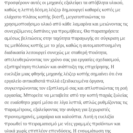
προσφέρουν αυτές οι μηχανές εξαλείφει τα απόβλητα υλικού,
καθώς η λεπτή δέσμη λέιζερ δημιουργεί καθαρές κοπές με
ελάχιστο πλάτος κοπής (kerf), μεγιστοποιώντας το
χρησιμοποιήσιμο υλικό από κάθε λαμαρίνα και μειώνοντας τις
συνεχιζόμενες δαπάνες για προμήθειες. Θα παρατηρήσετε
αμέσως βελτιώσεις στην ταχύτητα παραγωγής σε σύγκριση με
τις μεθόδους κοπής με το χέρι, καθώς η αυτοματοποιημένη
διαδικασία λειτουργεί συνεχώς με σταθερή ποιότητα,
απελευθερώνοντας τον χρόνο σας για εργασίες σχεδιασμού,
εξυπηρέτηση πελατών και ανάπτυξη της επιχείρησης. Η
ευελιξία μιας φθηνής μηχανής λέιζερ κοπής σημαίνει ότι ένα
εργαλείο αντικαθιστά πολλά εξειδικευμένα όργανα,
συγκεντρώνοντας τον εξοπλισμό σας και απλοποιώντας τη ροή
εργασίας. Μπορείτε να μεταβείτε από την κοπή παχιάς ξυλείας
σε ευαίσθητο χαρτί μέσα σε λίγα λεπτά, απλώς ρυθμίζοντας τις
παραμέτρους, εξαλείφοντας την ανάγκη για ξεχωριστές
πριονομηχανές, μαχαίρια και καλούπια. Αυτή η ευελιξία
προωθεί το πειραματισμό με νέες γραμμές προϊόντων και
υλικά χωρίς επιπλέον επενδύσεις. Η ενσωμάτωση της