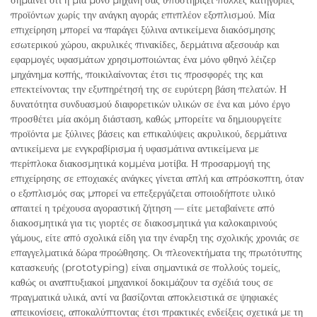
σημαίνει ότι η μία μόνο μηχανή σας υποστηρίζει πολλές κατηγορίες
προϊόντων χωρίς την ανάγκη αγοράς επιπλέον εξοπλισμού. Μία
επιχείρηση μπορεί να παράγει ξύλινα αντικείμενα διακόσμησης
εσωτερικού χώρου, ακρυλικές πινακίδες, δερμάτινα αξεσουάρ και
εφαρμογές υφασμάτων χρησιμοποιώντας ένα μόνο φθηνό λέιζερ
μηχάνημα κοπής, ποικιλαίνοντας έτσι τις προσφορές της και
επεκτείνοντας την εξυπηρέτησή της σε ευρύτερη βάση πελατών. Η
δυνατότητα συνδυασμού διαφορετικών υλικών σε ένα και μόνο έργο
προσθέτει μία ακόμη διάσταση, καθώς μπορείτε να δημιουργείτε
προϊόντα με ξύλινες βάσεις και επικαλύψεις ακρυλικού, δερμάτινα
αντικείμενα με ενγκραβίρισμα ή υφασμάτινα αντικείμενα με
περίπλοκα διακοσμητικά κομμένα μοτίβα. Η προσαρμογή της
επιχείρησης σε εποχιακές ανάγκες γίνεται απλή και απρόσκοπτη, όταν
ο εξοπλισμός σας μπορεί να επεξεργάζεται οποιοδήποτε υλικό
απαιτεί η τρέχουσα αγοραστική ζήτηση — είτε μεταβαίνετε από
διακοσμητικά για τις γιορτές σε διακοσμητικά για καλοκαιρινούς
γάμους, είτε από σχολικά είδη για την έναρξη της σχολικής χρονιάς σε
επαγγελματικά δώρα προώθησης. Οι πλεονεκτήματα της πρωτότυπης
κατασκευής (prototyping) είναι σημαντικά σε πολλούς τομείς,
καθώς οι αναπτυξιακοί μηχανικοί δοκιμάζουν τα σχέδιά τους σε
πραγματικά υλικά, αντί να βασίζονται αποκλειστικά σε ψηφιακές
απεικονίσεις, αποκαλύπτοντας έτσι πρακτικές ενδείξεις σχετικά με τη