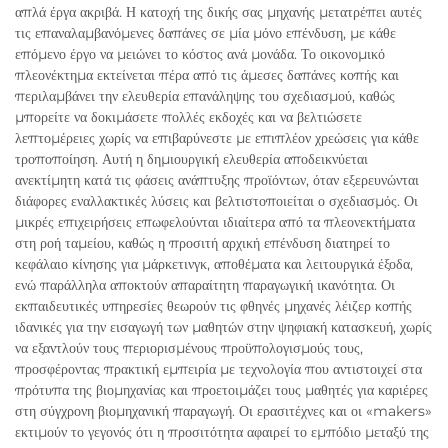
απλά έργα ακριβά. Η κατοχή της δικής σας μηχανής μετατρέπει αυτές
τις επαναλαμβανόμενες δαπάνες σε μία μόνο επένδυση, με κάθε
επόμενο έργο να μειώνει το κόστος ανά μονάδα. Το οικονομικό
πλεονέκτημα εκτείνεται πέρα από τις άμεσες δαπάνες κοπής και
περιλαμβάνει την ελευθερία επανάληψης του σχεδιασμού, καθώς
μπορείτε να δοκιμάσετε πολλές εκδοχές και να βελτιώσετε
λεπτομέρειες χωρίς να επιβαρύνεστε με επιπλέον χρεώσεις για κάθε
τροποποίηση. Αυτή η δημιουργική ελευθερία αποδεικνύεται
ανεκτίμητη κατά τις φάσεις ανάπτυξης προϊόντων, όταν εξερευνώνται
διάφορες εναλλακτικές λύσεις και βελτιστοποιείται ο σχεδιασμός. Οι
μικρές επιχειρήσεις επωφελούνται ιδιαίτερα από τα πλεονεκτήματα
στη ροή ταμείου, καθώς η προσιτή αρχική επένδυση διατηρεί το
κεφάλαιο κίνησης για μάρκετινγκ, αποθέματα και λειτουργικά έξοδα,
ενώ παράλληλα αποκτούν απαραίτητη παραγωγική ικανότητα. Οι
εκπαιδευτικές υπηρεσίες θεωρούν τις φθηνές μηχανές λέιζερ κοπής
ιδανικές για την εισαγωγή των μαθητών στην ψηφιακή κατασκευή, χωρίς
να εξαντλούν τους περιορισμένους προϋπολογισμούς τους,
προσφέροντας πρακτική εμπειρία με τεχνολογία που αντιστοιχεί στα
πρότυπα της βιομηχανίας και προετοιμάζει τους μαθητές για καριέρες
στη σύγχρονη βιομηχανική παραγωγή. Οι ερασιτέχνες και οι «makers»
εκτιμούν το γεγονός ότι η προσιτότητα αφαιρεί το εμπόδιο μεταξύ της