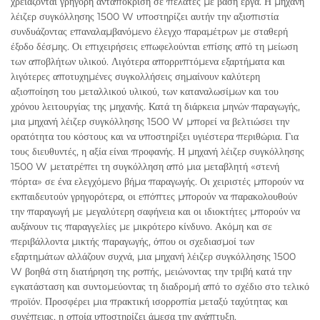
χρειάζονται γρήγορη ανταπόκριση σε πελάτες με βάση έργα. Η μηχανή
λέιζερ συγκόλλησης 1500 W υποστηρίζει αυτήν την αξιοπιστία
συνδυάζοντας επαναλαμβανόμενο έλεγχο παραμέτρων με σταθερή
έξοδο δέσμης. Οι επιχειρήσεις επωφελούνται επίσης από τη μείωση
των αποβλήτων υλικού. Λιγότερα απορριπτόμενα εξαρτήματα και
λιγότερες αποτυχημένες συγκολλήσεις σημαίνουν καλύτερη
αξιοποίηση του μεταλλικού υλικού, των καταναλωσίμων και του
χρόνου λειτουργίας της μηχανής. Κατά τη διάρκεια μηνών παραγωγής,
μια μηχανή λέιζερ συγκόλλησης 1500 W μπορεί να βελτιώσει την
ορατότητα του κόστους και να υποστηρίξει υγιέστερα περιθώρια. Για
τους διευθυντές, η αξία είναι προφανής. Η μηχανή λέιζερ συγκόλλησης
1500 W μετατρέπει τη συγκόλληση από μια μεταβλητή «στενή
πόρτα» σε ένα ελεγχόμενο βήμα παραγωγής. Οι χειριστές μπορούν να
εκπαιδευτούν γρηγορότερα, οι επόπτες μπορούν να παρακολουθούν
την παραγωγή με μεγαλύτερη σαφήνεια και οι ιδιοκτήτες μπορούν να
αυξάνουν τις παραγγελίες με μικρότερο κίνδυνο. Ακόμη και σε
περιβάλλοντα μικτής παραγωγής, όπου οι σχεδιασμοί των
εξαρτημάτων αλλάζουν συχνά, μια μηχανή λέιζερ συγκόλλησης 1500
W βοηθά στη διατήρηση της ροπής, μειώνοντας την τριβή κατά την
εγκατάσταση και συντομεύοντας τη διαδρομή από το σχέδιο στο τελικό
προϊόν. Προσφέρει μια πρακτική ισορροπία μεταξύ ταχύτητας και
συνέπειας, η οποία υποστηρίζει άμεσα την ανάπτυξη.