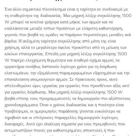
Ένα άλλο σημαντικό πλεονέκτημα είναι η ταχύτητα σε συνδυασμό με
τη σταθερότητα της διαδικασίας. Μια μηχανή λέιζερ συγκόλλησης 1500
W μπορεί να κινείται γρήγορα κατά μήκος των αρμών και να
εναλλάσσεται μεταξύ τύπων προϊόντων με ελάχιστη καθυστέρηση,
γεγονός που βοηθά τις ομάδες να παράγουν περισσότερες μονάδες ανά
βάρδια. Η αυξημένη ταχύτητα συγκόλλησης από μόνη της είναι
χρήσιμη, αλλά το μεγαλύτερο όφελος προκύπτει από τη μείωση των
κύκλων επανεργασίας. Επειδή μια μηχανή λέιζερ συγκόλλησης 1500
W παρέχει ελεγχόμενη θερμότητα και σταθερό σχήμα αρμού, τα
εργαστήρια συνήθως δαπανούν λιγότερο χρόνο για τη διόρθωση
ελαττωμάτων, την εξομάλυνση παραμορφωμένων εξαρτημάτων και την
επαναλείανση ανομοιογενών αρμών. Σε πρακτικούς όρους, αυτό
απελευθερώνει ώρες εργασίας για εργασίες που προσθέτουν αξία, αντί
για εργασίες διόρθωσης. Μια μηχανή λέιζερ συγκόλλησης 1500 W
βοηθά επίσης τους προγραμματιστές να δημιουργούν πιο αξιόπιστους
χρονοδιαγράμματα. Όταν ο χρόνος διαδικασίας και η ποιότητα είναι
προβλέψιμοι, οι ημερομηνίες παράδοσης γίνονται ευκολότερο να
τηρηθούν και οι επείγουσες παραγγελίες δημιουργούν λιγότερες
διαταραχές. Αυτό έχει ιδιαίτερη σημασία για τους προμηθευτές που
αντιμετωπίζουν ποινές για καθυστερημένες αποστολές ή που