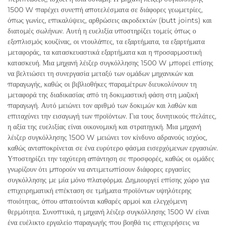
1500 W παρέχει συνεπή αποτελέσματα σε διάφορες γεωμετρίες,
όπως γωνίες, επικαλύψεις, αρθρώσεις ακροδεκτών (butt joints) και
διατομές σωλήνων. Αυτή η ευελιξία υποστηρίζει τομείς όπως ο
εξοπλισμός κουζίνας, οι ντουλάπες, τα εξαρτήματα, τα εξαρτήματα
μεταφοράς, τα κατασκευαστικά εξαρτήματα και η προσαρμοστική
κατασκευή. Μια μηχανή λέιζερ συγκόλλησης 1500 W μπορεί επίσης
να βελτιώσει τη συνεργασία μεταξύ των ομάδων μηχανικών και
παραγωγής, καθώς οι βιβλιοθήκες παραμέτρων διευκολύνουν τη
μεταφορά της διαδικασίας από τη δοκιμαστική φάση στη μαζική
παραγωγή. Αυτό μειώνει τον αριθμό των δοκιμών και λαθών και
επιταχύνει την εισαγωγή των προϊόντων. Για τους δυνητικούς πελάτες,
η αξία της ευελιξίας είναι οικονομική και στρατηγική. Μια μηχανή
λέιζερ συγκόλλησης 1500 W μειώνει τον κίνδυνο αδρανούς ισχύος,
καθώς ανταποκρίνεται σε ένα ευρύτερο φάσμα εισερχόμενων εργασιών.
Υποστηρίζει την ταχύτερη απάντηση σε προσφορές, καθώς οι ομάδες
γνωρίζουν ότι μπορούν να αντιμετωπίσουν διάφορες εργασίες
συγκόλλησης με μία μόνο πλατφόρμα. Δημιουργεί επίσης χώρο για
επιχειρηματική επέκταση σε τμήματα προϊόντων υψηλότερης
ποιότητας, όπου απαιτούνται καθαρές αρμοί και ελεγχόμενη
θερμότητα. Συνοπτικά, η μηχανή λέιζερ συγκόλλησης 1500 W είναι
ένα ευέλικτο εργαλείο παραγωγής που βοηθά τις επιχειρήσεις να