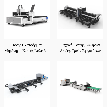
μονής Πλατφόρμας
μηχανή Κοπής Σωλήνων
Μηχάνημα Κοπής Ινολέιζερ
Λέιζερ Τριών Σφιγκτήρων
3015E
6012SN3