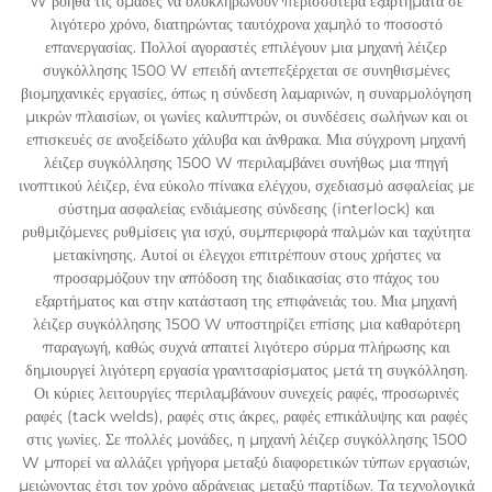
W βοηθά τις ομάδες να ολοκληρώνουν περισσότερα εξαρτήματα σε
λιγότερο χρόνο, διατηρώντας ταυτόχρονα χαμηλό το ποσοστό
επανεργασίας. Πολλοί αγοραστές επιλέγουν μια μηχανή λέιζερ
συγκόλλησης 1500 W επειδή αντεπεξέρχεται σε συνηθισμένες
βιομηχανικές εργασίες, όπως η σύνδεση λαμαρινών, η συναρμολόγηση
μικρών πλαισίων, οι γωνίες καλυπτρών, οι συνδέσεις σωλήνων και οι
επισκευές σε ανοξείδωτο χάλυβα και άνθρακα. Μια σύγχρονη μηχανή
λέιζερ συγκόλλησης 1500 W περιλαμβάνει συνήθως μια πηγή
ινοπτικού λέιζερ, ένα εύκολο πίνακα ελέγχου, σχεδιασμό ασφαλείας με
σύστημα ασφαλείας ενδιάμεσης σύνδεσης (interlock) και
ρυθμιζόμενες ρυθμίσεις για ισχύ, συμπεριφορά παλμών και ταχύτητα
μετακίνησης. Αυτοί οι έλεγχοι επιτρέπουν στους χρήστες να
προσαρμόζουν την απόδοση της διαδικασίας στο πάχος του
εξαρτήματος και στην κατάσταση της επιφάνειάς του. Μια μηχανή
λέιζερ συγκόλλησης 1500 W υποστηρίζει επίσης μια καθαρότερη
παραγωγή, καθώς συχνά απαιτεί λιγότερο σύρμα πλήρωσης και
δημιουργεί λιγότερη εργασία γρανιτσαρίσματος μετά τη συγκόλληση.
Οι κύριες λειτουργίες περιλαμβάνουν συνεχείς ραφές, προσωρινές
ραφές (tack welds), ραφές στις άκρες, ραφές επικάλυψης και ραφές
στις γωνίες. Σε πολλές μονάδες, η μηχανή λέιζερ συγκόλλησης 1500
W μπορεί να αλλάζει γρήγορα μεταξύ διαφορετικών τύπων εργασιών,
μειώνοντας έτσι τον χρόνο αδράνειας μεταξύ παρτίδων. Τα τεχνολογικά