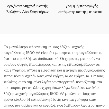
οριζόντια Μηχανή Κοπής
γραμμή παραγωγής
Σωλήνων Δύο Σφιγκτήρων
αυτόματης κοπής με οπτικές
6012SN με Ημι-Αυτόματη
ίνες λέιζερ για μεταλλικά
Τροφοδοσία
ελάσματα 3015GU
Το μεγαλύτερο πλεονέκτημα μιας λέιζερ μηχανής
συγκόλλησης 1500 W είναι ότι μετατρέπει τη συγκόλληση σε
ένα πιο προβλέψιμο διαδικαστικό. Οι χειριστές μπορούν να
ορίσουν σαφείς παραμέτρους και να τις επαναλαμβάνουν σε
κάθε παρτίδα, οπότε η εμφάνιση και η αντοχή της συγκόλλησης
παραμένουν σχεδόν ίδιες από εξάρτημα σε εξάρτημα. Για τους
πελάτες, αυτό σημαίνει λιγότερα απορριπτόμενα εξαρτήματα
και μικρότερες απώλειες χρημάτων λόγω διορθώσεων. Μια
λέιζερ μηχανή συγκόλλησης 1500 W μειώνει επίσης τον
χρόνο κύκλου. Η εστιασμένη δέσμη κινείται γρήγορα κατά
μήκος των αρμών και οι εργαζόμενοι δαπανούν λιγότερο χρόνο