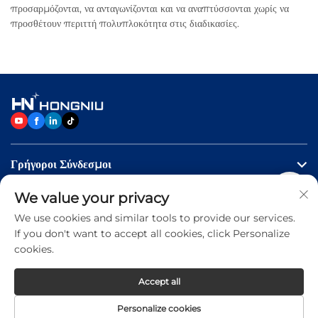
προσαρμόζονται, να ανταγωνίζονται και να αναπτύσσονται χωρίς να
προσθέτουν περιττή πολυπλοκότητα στις διαδικασίες.
Γρήγοροι Σύνδεσμοι
We value your privacy
Προϊόντα
We use cookies and similar tools to provide our services.
If you don't want to accept all cookies, click Personalize
Επικοινωνήστε Μαζί Μας
cookies.
Accept all
Copyright © 2026 Jinan Hongniu Machinery Equipment
Personalize cookies
Co.,Ltd. All rights reserved -
Privacy Policy