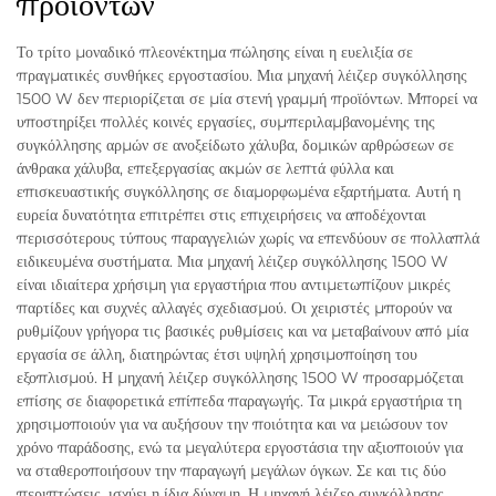
προϊόντων
Το τρίτο μοναδικό πλεονέκτημα πώλησης είναι η ευελιξία σε
πραγματικές συνθήκες εργοστασίου. Μια μηχανή λέιζερ συγκόλλησης
1500 W δεν περιορίζεται σε μία στενή γραμμή προϊόντων. Μπορεί να
υποστηρίξει πολλές κοινές εργασίες, συμπεριλαμβανομένης της
συγκόλλησης αρμών σε ανοξείδωτο χάλυβα, δομικών αρθρώσεων σε
άνθρακα χάλυβα, επεξεργασίας ακμών σε λεπτά φύλλα και
επισκευαστικής συγκόλλησης σε διαμορφωμένα εξαρτήματα. Αυτή η
ευρεία δυνατότητα επιτρέπει στις επιχειρήσεις να αποδέχονται
περισσότερους τύπους παραγγελιών χωρίς να επενδύουν σε πολλαπλά
ειδικευμένα συστήματα. Μια μηχανή λέιζερ συγκόλλησης 1500 W
είναι ιδιαίτερα χρήσιμη για εργαστήρια που αντιμετωπίζουν μικρές
παρτίδες και συχνές αλλαγές σχεδιασμού. Οι χειριστές μπορούν να
ρυθμίζουν γρήγορα τις βασικές ρυθμίσεις και να μεταβαίνουν από μία
εργασία σε άλλη, διατηρώντας έτσι υψηλή χρησιμοποίηση του
εξοπλισμού. Η μηχανή λέιζερ συγκόλλησης 1500 W προσαρμόζεται
επίσης σε διαφορετικά επίπεδα παραγωγής. Τα μικρά εργαστήρια τη
χρησιμοποιούν για να αυξήσουν την ποιότητα και να μειώσουν τον
χρόνο παράδοσης, ενώ τα μεγαλύτερα εργοστάσια την αξιοποιούν για
να σταθεροποιήσουν την παραγωγή μεγάλων όγκων. Σε και τις δύο
περιπτώσεις, ισχύει η ίδια δύναμη. Η μηχανή λέιζερ συγκόλλησης