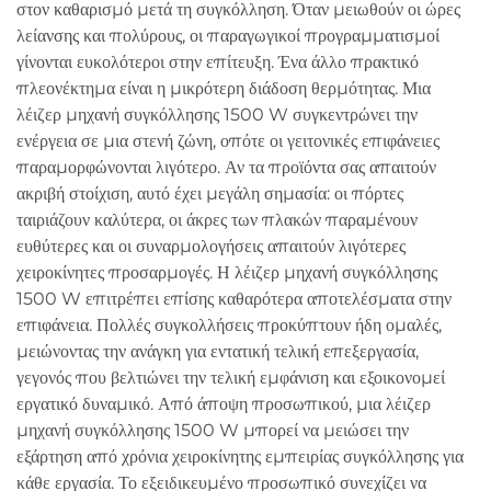
στον καθαρισμό μετά τη συγκόλληση. Όταν μειωθούν οι ώρες
λείανσης και πολύρους, οι παραγωγικοί προγραμματισμοί
γίνονται ευκολότεροι στην επίτευξη. Ένα άλλο πρακτικό
πλεονέκτημα είναι η μικρότερη διάδοση θερμότητας. Μια
λέιζερ μηχανή συγκόλλησης 1500 W συγκεντρώνει την
ενέργεια σε μια στενή ζώνη, οπότε οι γειτονικές επιφάνειες
παραμορφώνονται λιγότερο. Αν τα προϊόντα σας απαιτούν
ακριβή στοίχιση, αυτό έχει μεγάλη σημασία: οι πόρτες
ταιριάζουν καλύτερα, οι άκρες των πλακών παραμένουν
ευθύτερες και οι συναρμολογήσεις απαιτούν λιγότερες
χειροκίνητες προσαρμογές. Η λέιζερ μηχανή συγκόλλησης
1500 W επιτρέπει επίσης καθαρότερα αποτελέσματα στην
επιφάνεια. Πολλές συγκολλήσεις προκύπτουν ήδη ομαλές,
μειώνοντας την ανάγκη για εντατική τελική επεξεργασία,
γεγονός που βελτιώνει την τελική εμφάνιση και εξοικονομεί
εργατικό δυναμικό. Από άποψη προσωπικού, μια λέιζερ
μηχανή συγκόλλησης 1500 W μπορεί να μειώσει την
εξάρτηση από χρόνια χειροκίνητης εμπειρίας συγκόλλησης για
κάθε εργασία. Το εξειδικευμένο προσωπικό συνεχίζει να