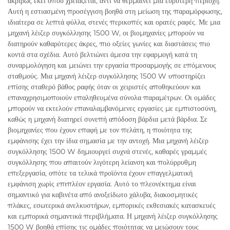
ακριβώς εκεί όπου χρειάζεται, αντί να θερμαίνει μια ευρύτερη περιοχή.
Αυτή η εστιασμένη προσέγγιση βοηθά στη μείωση της παραμόρφωσης,
ιδιαίτερα σε λεπτά φύλλα, στενές περικοπές και ορατές ραφές. Με μια
μηχανή λέιζερ συγκόλλησης 1500 W, οι βιομηχανίες μπορούν να
διατηρούν καθαρότερες άκρες, πιο οξείες γωνίες και διαστάσεις πιο
κοντά στα σχέδια. Αυτό βελτιώνει άμεσα την εφαρμογή κατά τη
συναρμολόγηση και μειώνει την εργασία προσαρμογής σε επόμενους
σταθμούς. Μια μηχανή λέιζερ συγκόλλησης 1500 W υποστηρίζει
επίσης σταθερό βάθος ραφής όταν οι χειριστές αποθηκεύουν και
επαναχρησιμοποιούν επαληθευμένα σύνολα παραμέτρων. Οι ομάδες
μπορούν να εκτελούν επαναλαμβανόμενες εργασίες με εμπιστοσύνη,
καθώς η μηχανή διατηρεί συνεπή απόδοση βάρδια μετά βάρδια. Σε
βιομηχανίες που έχουν επαφή με τον πελάτη, η ποιότητα της
εμφάνισης έχει την ίδια σημασία με την αντοχή. Μια μηχανή λέιζερ
συγκόλλησης 1500 W δημιουργεί συχνά στενές, καθαρές γραμμές
συγκόλλησης που απαιτούν λιγότερη λείανση και πολύρρυθμη
επεξεργασία, οπότε τα τελικά προϊόντα έχουν επαγγελματική
εμφάνιση χωρίς επιπλέον εργασία. Αυτό το πλεονέκτημα είναι
σημαντικό για καβινέτα από ανοξείδωτο χάλυβα, διακοσμητικές
πλάκες, εσωτερικά ανελκυστήρων, εμπορικές εκθεσιακές κατασκευές
και εμπορικά σημαντικά περιβλήματα. Η μηχανή λέιζερ συγκόλλησης
1500 W βοηθά επίσης τις ομάδες ποιότητας να μειώσουν τους