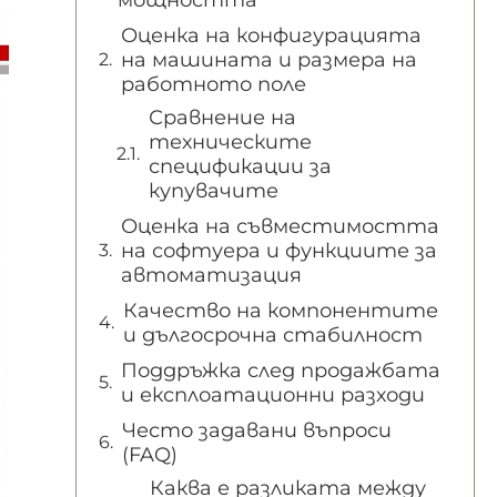
мощността
Оценка на конфигурацията
на машината и размера на
работното поле
Сравнение на
техническите
спецификации за
купувачите
Оценка на съвместимостта
на софтуера и функциите за
автоматизация
Качество на компонентите
и дългосрочна стабилност
Поддръжка след продажбата
и експлоатационни разходи
Често задавани въпроси
(FAQ)
Каква е разликата между