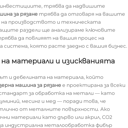
а инвестициите, трябва да надвишите
шина за рязане
трябва да отговаря на вашите
а на производството и техническата
ващите раздели ще анализираме ключовите
рябва да повлияят на вашия процес на
а система, която расте заедно с вашия бизнес.
 на материали и изискванията
ът и дебелината на материала, който
зерна машина за рязане
е проектирана за всеки
 стандарт за обработка на метали — като
уминий, месинг и мед — поради това, че
тлично от металните повърхности. Ако
чни материали като дърво или акрил, CO2
 за индустриална металообработка фибър