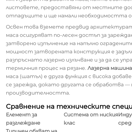
листовете, предоставяни от местните дос
отпадъците и ще намали необходимостта от
Освен това вземете предвид архитектурат
маса осигуряват по-лесен достъп за зарежд
затворено изпълнение на напълно оградените
мощност затворената конструкция е задълж
разпръснато лазерно излъчване и за да се уп
термичния процес на рязане.
Лазерна машина
маса (шатъл) е друга функция с висока добав
се зарежда, докато другата се обработва —
производителността.
Сравнение на техническите специ
Елемент за
Система от ниския
Инду
разглеждане
клас
сред
Типичен обхват на