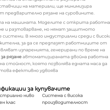
тавчици на материали, ще минимизира
 предварително рязане на суровините.
а на машината. Моделите с открита работна
ане и разтоварване, но нямат защитното
 системи. В много индустриални среди с висок
ителна, за да се предпазят работниците от
равляват изпаренията, генерирани по време на
 за рязане
автоматизираната двойна работна
ена стойност, която позволява едната маса да
 това ефективно удвоява
фикации за купувачите
стриално ниво
Система с висока
ен клас
производителност