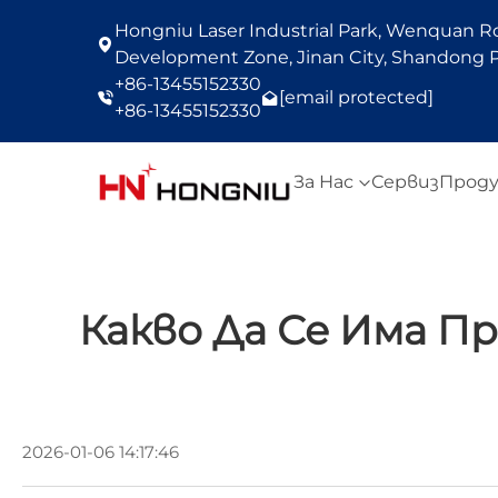
Hongniu Laser Industrial Park, Wenquan Roa
Development Zone, Jinan City, Shandong P
+86-13455152330
[email protected]
+86-13455152330
За Нас
Сервиз
Прод
Какво Да Се Има П
2026-01-06 14:17:46