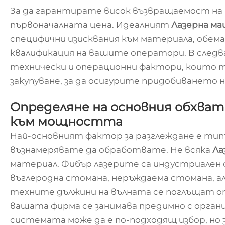
За да гарантирате висок възвращаемост н
първоначалната цена. Идеалният
Лазерна ма
специфични изисквания към материала, обем
квалификация на вашите оператори. В след
технически и операционни фактори, които т
закупуване, за да осигурите придобиването н
Определяне на основния обхват
към мощността
Най-основният фактор за разглеждане е тип
възнамерявате да обработвате. Не всяка
Ла
материал. Фибър лазерите са индустриален
въглеродна стомана, неръждаема стомана, ал
техните дължини на вълната се поглъщат о
вашата фирма се занимава предимно с органи
системата може да е по-подходящ избор, но