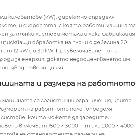
ли киловатове (kW), директно определя
ежете, и скоростта, с която работи машината
н за тънки листови метали и лека фабрикация
зискващи обработка на плочи с дебелина 20
 от 12 kW до 30 kW. Преувеличаването на
ходи за енергия, докато недооценяването им
производствени цикли.
машината и размера на работното
 машината са логистични ограничения, които
„Размерът на работното поле“ определя
 листове, които можете да заредите.
новено включват
1500 × 3000
mm или
2000 × 4000
етства на стандартните размери на