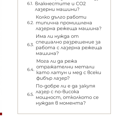
влакнестите и CO2
лазерни машини?
Колко дълго работи
типична промишлена
лазерна режеща машина?
Има ли нужда от
специално разрешение за
работа с лазерна режеща
машина?
Мога ли да режа
отражателни метали
като латун и мед с всеки
фибър лазер?
По-добре ли е да закупя
лазер с по-висока
мощност, отколкото се
нуждая в момента?