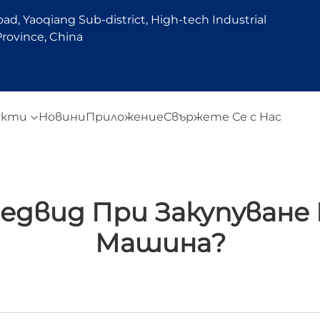
d, Yaoqiang Sub-district, High-tech Industrial
rovince, China
укти
Новини
Приложение
Свържете Се с Нас
редвид При Закупуване
Машина?