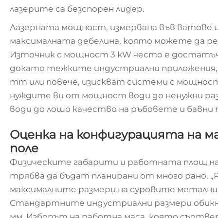
лазерите са безспорен лидер.
Лазерната мощност, измервана във ватове и
максималната дебелина, която можете да р
Източник с мощност 3 kW често е достатъче
докато тежките индустриални приложения, и
mm или повече, изискват системи с мощност
нуждите ви от мощност води до ненужни раз
води до лошо качество на ръбовете и бавни 
Оценка на конфигурацията на 
поле
Физическите габарити и работната площ на
трябва да бъдат планирани от много рано. 
максималните размери на суровите метални
Стандартните индустриални размери обик
мм. Изборът на работна маса, която съотв