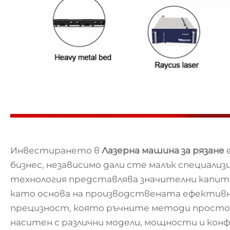
Инвестирането в
Лазерна машина за рязане
бизнес, независимо дали сте малък специализ
технология представлява значителни капитал
като основа на производствената ефективн
прецизност, която ръчните методи просто 
наситен с различни модели, мощности и конф