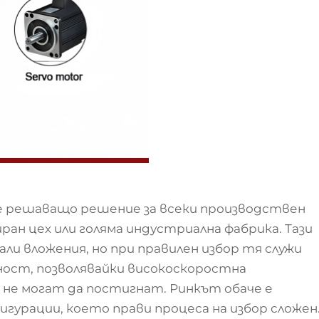
е решаващо решение за всеки производствен
иран цех или голяма индустриална фабрика. Тази
и вложения, но при правилен избор тя служи
ост, позволявайки високоскоростна
не могат да постигнат. Ринкът обаче е
игурации, което прави процеса на избор сложен