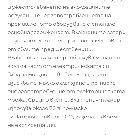
и ужесточаването на екологичните
регулации енергопотреблението на
промишленото оборудване е станало
основна загриженост. Влакнените лазери
са значително по-енергийно ефективни
от своите предшественици.
Влакненият лазер преобразува много по-
голяма част от електрическата си
входна мощност в светлина, което
изисква по-малко охлаждане и по-ниско
енергопотребление от електрическата
мрежа. Средно взето, влакненият лазер
използва около 70 % по-малко
електричество от CO₂ лазера по време
на експлоатация.