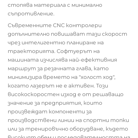
стопява материала с минимално
съпротивление.
Съвременните CNC контролери
допълнително повишават тази скорост
чрез интелигентно планиране на
траекторията. Софтуерът на
машината изчислява най-ефективния
маршрут за резачната глава, като
минимизира времето на "холост ход",
когато лазерът не е активен. Този
високоскоростен изход е от решаващо
значение за предприятия, които
произвеждат компоненти за
производствени линии на спортни топки
или за тренировъчно оборудване, където
високият обем и последователността на