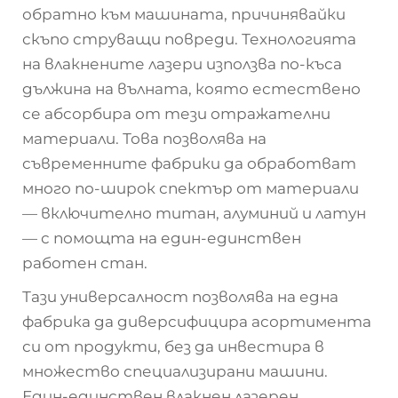
обратно към машината, причинявайки
скъпо струващи повреди. Технологията
на влакнените лазери използва по-къса
дължина на вълната, която естествено
се абсорбира от тези отражателни
материали. Това позволява на
съвременните фабрики да обработват
много по-широк спектър от материали
— включително титан, алуминий и латун
— с помощта на един-единствен
работен стан.
Тази универсалност позволява на една
фабрика да диверсифицира асортимента
си от продукти, без да инвестира в
множество специализирани машини.
Един-единствен влакнен лазерен