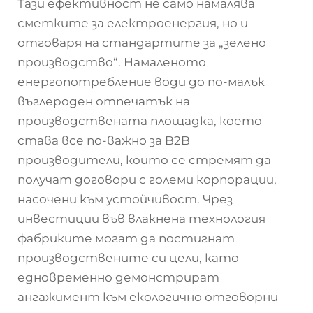
Тази ефективност не само намалява
сметките за електроенергия, но и
отговаря на стандартите за „зелено
производство“. Намаленото
енергопотребление води до по-малък
въглероден отпечатък на
производствената площадка, което
става все по-важно за B2B
производители, които се стремят да
получат договори с големи корпорации,
насочени към устойчивост. Чрез
инвестиции във влакнена технология
фабриките могат да постигнат
производствените си цели, като
едновременно демонстрират
ангажимент към екологично отговорни