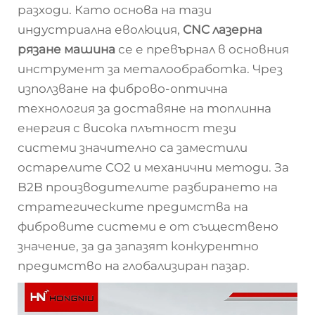
разходи. Като основа на тази
индустриална еволюция,
CNC лазерна
рязане машина
се е превърнал в основния
инструмент за металообработка. Чрез
използване на фиброво-оптична
технология за доставяне на топлинна
енергия с висока плътност тези
системи значително са заместили
остарелите CO2 и механични методи. За
B2B производителите разбирането на
стратегическите предимства на
фибровите системи е от съществено
значение, за да запазят конкурентно
предимство на глобализиран пазар.