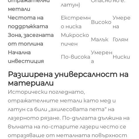
отражателни
Опасно
но е.
латун)
метали
Честота на
Екстремн
Умере
Високо
поддръжката
о ниска
на
Зона, засегната
Микроско
Малък
Голям
от топлина
пичен
Начална
Умерен
По-висока
Ниски
инвестиция
а
Разширена универсалност на
материали
Исторически погледнато,
отражателните метали като мед и
латун са били „ахилесовата пета“ на
лазерното рязане. По-дългата дължина на
вълната на по-старите лазери често се
отразяваше от металната повърхност