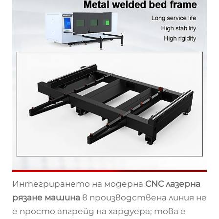
Интегрирането на модерна
CNC лазерна
рязане машина
в производствена линия не
е просто апгрейд на хардуера; това е