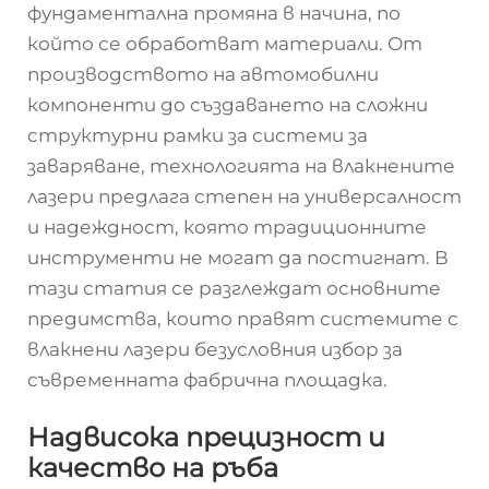
фундаментална промяна в начина, по
който се обработват материали. От
производството на автомобилни
компоненти до създаването на сложни
структурни рамки за системи за
заваряване, технологията на влакнените
лазери предлага степен на универсалност
и надеждност, която традиционните
инструменти не могат да постигнат. В
тази статия се разглеждат основните
предимства, които правят системите с
влакнени лазери безусловния избор за
съвременната фабрична площадка.
Надвисока прецизност и
качество на ръба