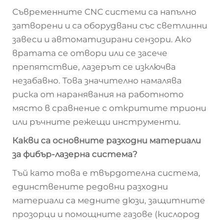
Съвременните CNC системи са напълно
затворени и са оборудвани със светлинни
завеси и автоматизирани сензори. Ако
вратата се отвори или се засече
препятствие, лазерът се изключва
незабавно. Това значително намалява
риска от наранявания на работното
място в сравнение с откритите триони
или ръчните режещи инструменти.
Какви са основните разходни материали
за фибър-лазерна система?
Тъй като това е твърдотелна система,
единствените редовни разходни
материали са медните дюзи, защитните
прозорци и помощните газове (кислород