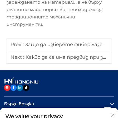
зареждането на материали, а не върху
ръчното майсторство, необходимо за
традиционните механични
инструменти.
Prev :
Защо да изберете фибер лазерна режеща машина за рязане на метал?
Next :
Какво да се има предвид при закупуване на лазерна режеща машина?
Бързи връзки
We value your privacy