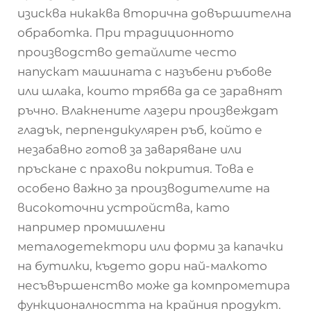
изисква никаква вторична довършителна
обработка. При традиционното
производство детайлите често
напускат машината с назъбени ръбове
или шлака, които трябва да се заравнят
ръчно. Влакнените лазери произвеждат
гладък, перпендикулярен ръб, който е
незабавно готов за заваряване или
пръскане с прахови покрития. Това е
особено важно за производителите на
високоточни устройства, като
например промишлени
металодетектори или форми за капачки
на бутилки, където дори най-малкото
несъвършенство може да компрометира
функционалността на крайния продукт.