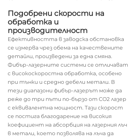
Подобрени скорости на
обработка и
производителност
Ефективността в заводска обстановка
се измерва чрез обема на качествените
детайли, произведени за една смяна.
Фибър-лазерните системи се отличават
с високоскоростна обработка, особено
при тънки и средно дебели метали. В
тези диапазони фибър-лазерът може да
реже до три пъти по-бързо от CO2 лазер
с еквивалентна мощност. Тази скорост
се постига благодарение на високия
коефициент на абсорбция на лазерния лъч
в метали, което позволява на лъча да