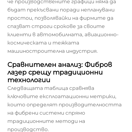
че производствените графици няма да
бъдат прекъсвани поради непланувани
простои, позволявайки на фирмите да
спазват строги срокове за своите
клиенти в автомобилната, авиационно-
космическата и тежката
машиностроителна индустрия.
Сравнителен анализ: Фибров
лазер срещу традиционни
технологии
Следващата таблица сравнява
ключовите експлоатационни метрики,
които определят производителността
на фибрени системи спрямо
традиционните методи на
производство.