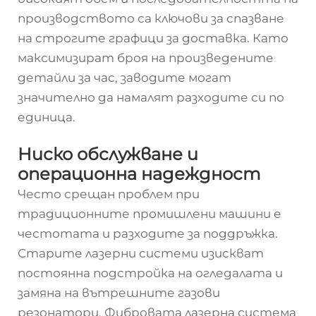
производството са ключови за спазване
на строгите графици за доставка. Като
максимизират броя на произведените
детайли за час, заводите могат
значително да намалят разходите си по
единица.
Ниско обслужване и
операционна надеждност
Често срещан проблем при
традиционните промишлени машини е
честотата и разходите за поддръжка.
Старите лазерни системи изискват
постоянна подстройка на огледалата и
замяна на вътрешните газови
резонатори. Фибровата лазерна система