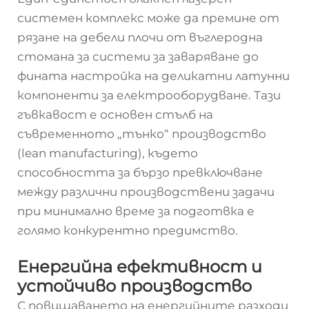
системен комплекс може да премине от
рязане на дебели плочи от въглеродна
стомана за системи за заваряване до
фината настройка на деликатни латунни
компоненти за електрооборудване. Тази
гъвкавост е основен стълб на
съвременното „тънко“ производство
(lean manufacturing), където
способността за бързо превключване
между различни производствени задачи
при минимално време за подготвка е
голямо конкурентно предимство.
Енергийна ефективност и
устойчиво производство
С повишаването на енергийните разходи