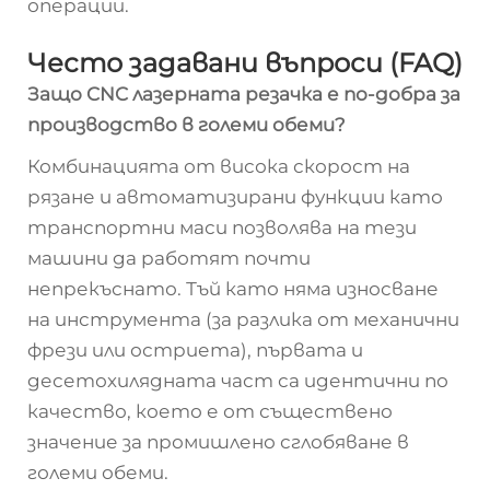
операции.
Често задавани въпроси (FAQ)
Защо CNC лазерната резачка е по-добра за
производство в големи обеми?
Комбинацията от висока скорост на
рязане и автоматизирани функции като
транспортни маси позволява на тези
машини да работят почти
непрекъснато. Тъй като няма износване
на инструмента (за разлика от механични
фрези или остриета), първата и
десетохилядната част са идентични по
качество, което е от съществено
значение за промишлено сглобяване в
големи обеми.