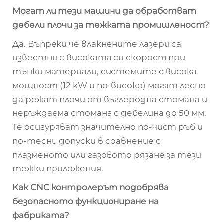
Могат ли тези машини да обработват
дебели плочи за тежката промишленост?
Да. Въпреки че влакнените лазери са
известни с високата си скорост при
тънки материали, системите с висока
мощност (12 kW и по-високо) могат лесно
да режат плочи от въглеродна стомана и
неръждаема стомана с дебелина до 50 мм.
Те осигуряват значително по-чист ръб и
по-тесни допуски в сравнение с
плазменото или газовото рязане за тези
тежки приложения.
Как CNC контролерът подобрява
безопасното функциониране на
фабриката?