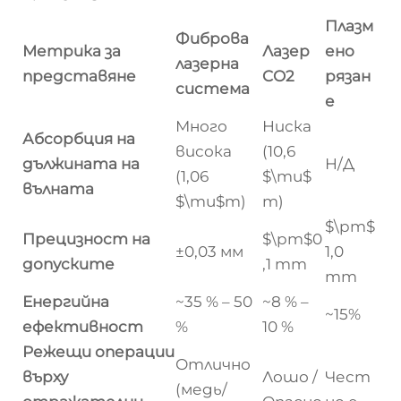
Плазм
Фиброва
Метрика за
Лазер
ено
лазерна
представяне
CO2
рязан
система
е
Много
Ниска
Абсорбция на
висока
(10,6
дължината на
Н/Д
(1,06
$\mu$
вълната
$\mu$m)
m)
$\pm$
Прецизност на
$\pm$0
±0,03 мм
1,0
допуските
,1 mm
mm
Енергийна
~35 % – 50
~8 % –
~15%
ефективност
%
10 %
Режещи операции
Отлично
върху
Лошо /
Чест
(медь/