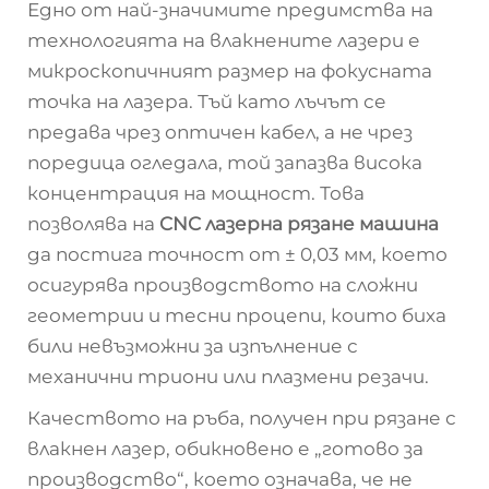
Едно от най-значимите предимства на
технологията на влакнените лазери е
микроскопичният размер на фокусната
точка на лазера. Тъй като лъчът се
предава чрез оптичен кабел, а не чрез
поредица огледала, той запазва висока
концентрация на мощност. Това
позволява на
CNC лазерна рязане машина
да постига точност от
±
0,03 мм, което
осигурява производството на сложни
геометрии и тесни процепи, които биха
били невъзможни за изпълнение с
механични триони или плазмени резачи.
Качеството на ръба, получен при рязане с
влакнен лазер, обикновено е „готово за
производство“, което означава, че не