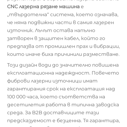
CNC лазерна рязане машина
е
„твърдотелна“ система, което означава,
че няма подвижни части в самия лазерен
източник. Лъчът остава напълно
затворен в защитен кабел, който го
предпазва от промишлен прах и вибрации,
които иначе биха причинили разместване.
Този дизайн води до значително повишена
експлоатационна надеждност. Повечето
фиброви лазерни източници имат
гарантирания срок на експлоатация над
100 000 часа, което съответства на
десетилетия работа в типична заводска
среда. За B2B доставчиците тази
предсказуемост е безценна. Тя гарантира,