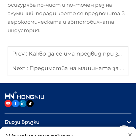
осигурява по-чист и по-точен рез на
алуминий, поради което се предпочита в
аерокосмическата и автомобилната
индустрия.
Prev :
Какво да се има предвид при закупуване на лазерна режеща машина?
Next :
Предимства на машината за лазерно рязане с ЧПУ за производство в голям мащаб
Бързи връзки