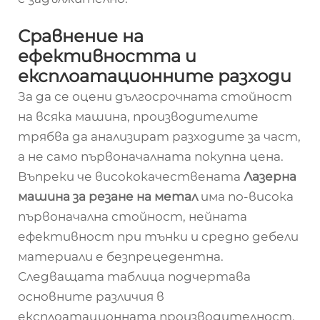
Сравнение на
ефективността и
експлоатационните разходи
За да се оцени дългосрочната стойност
на всяка машина, производителите
трябва да анализират разходите за част,
а не само първоначалната покупна цена.
Въпреки че висококачествената
Лазерна
машина за резане на метал
има по-висока
първоначална стойност, нейната
ефективност при тънки и средно дебели
материали е безпрецедентна.
Следващата таблица подчертава
основните различия в
експлоатационната производителност.