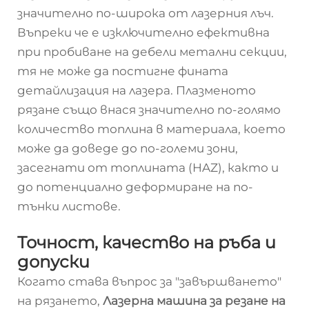
значително по-широка от лазерния лъч.
Въпреки че е изключително ефективна
при пробиване на дебели метални секции,
тя не може да постигне фината
детайлизация на лазера. Плазменото
рязане също внася значително по-голямо
количество топлина в материала, което
може да доведе до по-големи зони,
засегнати от топлината (HAZ), както и
до потенциално деформиране на по-
тънки листове.
Точност, качество на ръба и
допуски
Когато става въпрос за "завършването"
на рязането,
Лазерна машина за резане на