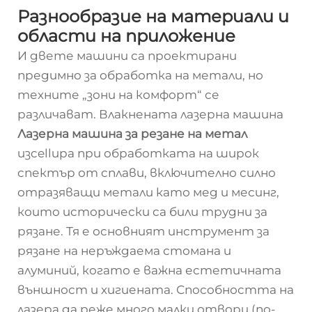
Разнообразие на материали и
области на приложение
И двете машини са проектирани
предимно за обработка на метали, но
техните „зони на комфорт“ се
различават. Влакнената лазерна машина
Лазерна машина за резане на метал
изcellира при обработката на широк
спектър от сплави, включително силно
отразяващи метали като мед и месинг,
които исторически са били трудни за
рязане. Тя е основният инструмент за
рязане на неръждаема стомана и
алуминий, когато е важна естетичната
външност и хигиената. Способността на
лазера да реже много малки отвори (по-