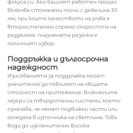
фокуса си. Ако вашият работен процес
включва стоманени плочи с дебелина 30
мм, при които качеството на ръба е
второстепенно спрямо скоростта на
разделяне, плазмената резачка е
логичният избор.
Поддръжка и дългосрочна
надеждност
Изискванията за поддръжка могат
значително да повлияят на общата
стойност на притежание. Влакнените
лазери са твърдотелни системи, което
означава, че нямат подвижни части или
огледала в източника на светлина. Това
води до изключително висока