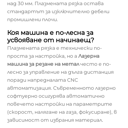
над 30 мм. Плазмената рязка остава
стандартът за изключително дебели
промишлени плочи.
Коя машина е по-лесна за
усвояване от начинаещ?
Плазмената рязка е технически по-
проста за настройка, но а
Лазерна
машина за резане на метал
често е по-
лесно за управление на дълга дистанция
поради напредналата CNC
автоматизация. Съвременното лазерно
софтуерно осигурява автоматично
повечето настройки на параметрите
(скорост, налягане на газа, фокусиране), в
зависимост от избрания материал.