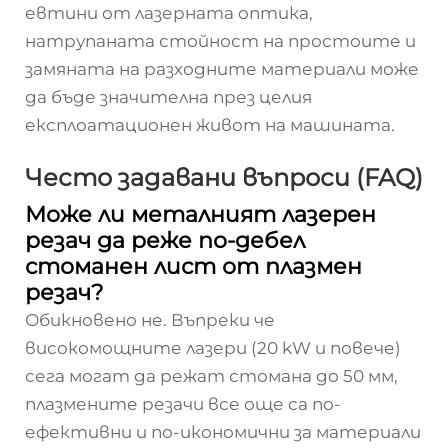
евтини от лазерната оптика,
натрупаната стойност на простоите и
замяната на разходните материали може
да бъде значителна през целия
експлоатационен живот на машината.
Често задавани въпроси (FAQ)
Може ли металният лазерен
резач да реже по-дебел
стоманен лист от плазмен
резач?
Обикновено не. Въпреки че
високомощните лазери (20 kW и повече)
сега могат да режат стомана до 50 мм,
плазмените резачи все още са по-
ефективни и по-икономични за материали