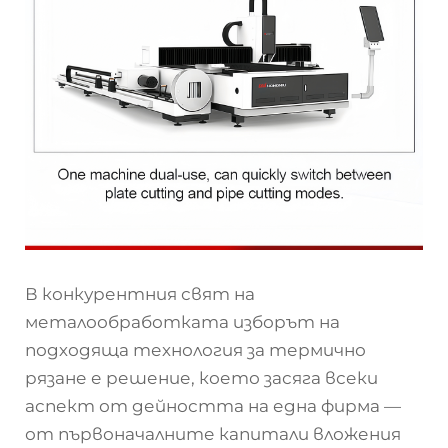
В конкурентния свят на
металообработката изборът на
подходяща технология за термично
рязане е решение, което засяга всеки
аспект от дейността на една фирма —
от първоначалните капитали вложения