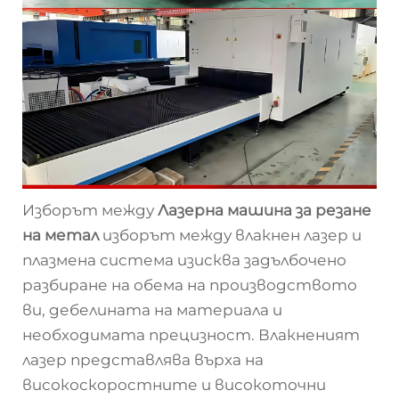
Изборът между
Лазерна машина за резане
на метал
изборът между влакнен лазер и
плазмена система изисква задълбочено
разбиране на обема на производството
ви, дебелината на материала и
необходимата прецизност. Влакненият
лазер представлява върха на
високоскоростните и високоточни