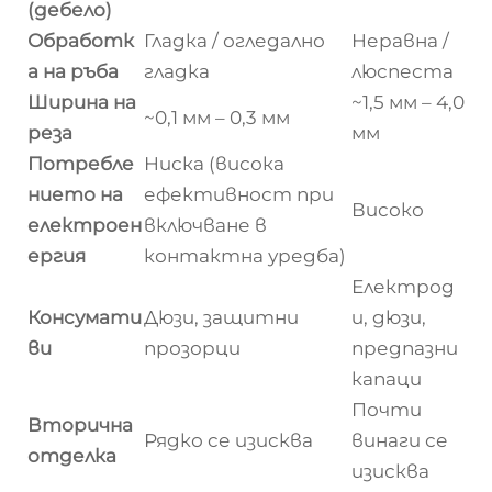
(дебело)
Обработк
Гладка / огледално
Неравна /
а на ръба
гладка
люспеста
Ширина на
~1,5 мм – 4,0
~0,1 мм – 0,3 мм
реза
мм
Потребле
Ниска (висока
нието на
ефективност при
Високо
електроен
включване в
ергия
контактна уредба)
Електрод
Консумати
Дюзи, защитни
и, дюзи,
ви
прозорци
предпазни
капаци
Почти
Вторична
Рядко се изисква
винаги се
отделка
изисква