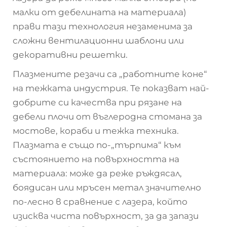
малки от дебелината на материала)
прави тази технология незаменима за
сложни вентилационни шаблони или
декоративни решетки.
Плазмените резачи са „работните коне“
на тежката индустрия. Те показват най-
добрите си качества при рязане на
дебели плочи от въглеродна стомана за
мостове, кораби и тежка техника.
Плазмата е също по-„търпима“ към
състоянието на повърхността на
материала: може да реже ръждясал,
боядисан или мръсен метал значително
по-лесно в сравнение с лазера, който
изисква чиста повърхност, за да запази