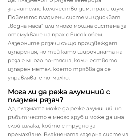
Да. Плазменото рязане генерира
значително количество дим, прах и шум.
Повечето плазмени системи изискват
„водна маса“ или много мощна система за
отсмукване на прах с висок обем.
Лазерните рязачи също произвеждат
изпарения, но тъй като широчината на
реза е много по-тясна, количеството
изпарен метал, което трябва да се
управлява, е по-малко.
Мога ли да режа алуминий с
плазмен рязач?
Да, плазмата може да реже алуминий, но
ръбът често е много груб и може да има
слой шлака, който е трудно за
премахване. Влакнената лазерна система