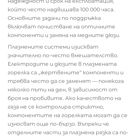
надеждност и срок на експлоатация,
който често надвишава 100 000 часа.
Основните задачи по поддръжка
включват почистване на оптичните
компоненти и замяна на медните дюзи.
Плазмените системи изискват
значително по-често вмешателство.
Електродите и дюзите в плазмената
горелка са „жертвените“ компоненти и
трябва често да се заменят — понякога
няколко пъти на ден, в зависимост от
броя на пробивите. Ако качеството на
газа не се контролира стриктно,
компонентите на горелката могат да се
износват още по-бързо. Въпреки че
отделните части за плазмена рязка са по-