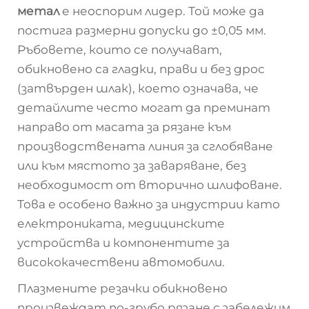
метал
е неоспорим лидер. Той може да
постига размерни допуски до ±0,05 мм.
Ръбовете, които се получават,
обикновено са гладки, прави и без дрос
(затвърден шлак), което означава, че
детайлите често могат да преминат
направо от масата за рязане към
производствената линия за сглобяване
или към мястото за заваряване, без
необходимост от вторично шлифоване.
Това е особено важно за индустрии като
електрониката, медицинските
устройства и компонентите за
висококачествени автомобили.
Плазмените резачки обикновено
произвеждат по-грубо рязане с забележим