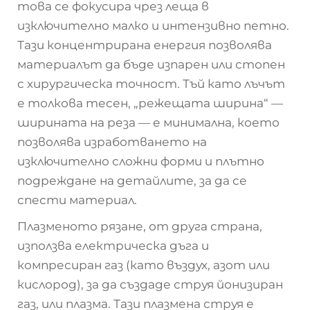
това се фокусира чрез леща в
изключително малко и интензивно петно.
Тази концентрирана енергия позволява
материалът да бъде изпарен или стопен
с хирургическа точност. Тъй като лъчът
е толкова тесен, „режещата ширина“ —
ширината на реза — е минимална, което
позволява изработването на
изключително сложни форми и плътно
подреждане на детайлите, за да се
спести материал.
Плазменото рязане, от друга страна,
използва електрическа дъга и
компресиран газ (като въздух, азот или
кислород), за да създаде струя йонизиран
газ, или плазма. Тази плазмена струя е