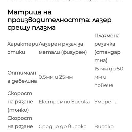
Матрица на
производителността: лазер
срещу плазма
Плазмена
Характери
Лазерен рязач за
резачка
стики
метали (фигурен)
(стандар
тна)
15 мм до 50
Оптималн
0,5мм и 25мм
мм и
а дебелина
повече
Скорост
на рязане
Екстремно висока
Умерена
(тънко)
Скорост
на рязане
Средно до висока
Високо