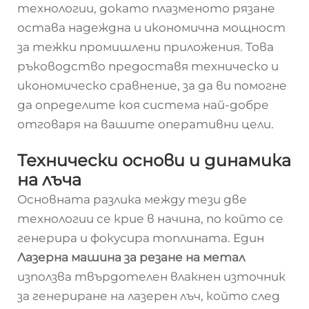
технологии, докато плазменото рязане
остава надеждна и икономична мощност
за тежки промишлени приложения. Това
ръководство предоставя техническо и
икономическо сравнение, за да ви помогне
да определите коя система най-добре
отговаря на вашите оперативни цели.
Технически основи и динамика
на лъча
Основната разлика между тези две
технологии се крие в начина, по който се
генерира и фокусира топлината. Един
Лазерна машина за резане на метал
използва твърдотелен влакнен източник
за генериране на лазерен лъч, който след