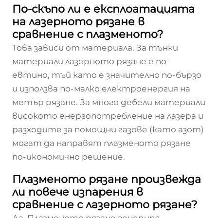
По-скъпо ли е експлоатацията
на лазерното рязане в
сравнение с плазменото?
Това зависи от материала. За тънки
материали лазерното рязане е по-
евтино, тъй като е значително по-бързо
и използва по-малко електроенергия на
метър рязане. За много дебели материали
високото енергопотребление на лазера и
разходите за помощни газове (като азот)
могат да направят плазменото рязане
по-икономично решение.
Плазменото рязане произвежда
ли повече изпарения в
сравнение с лазерното рязане?