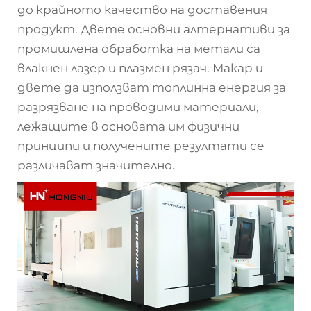
до крайното качество на доставения
продукт. Двете основни алтернативи за
промишлена обработка на метали са
влакнен лазер и плазмен рязач. Макар и
двете да използват топлинна енергия за
разрязване на проводими материали,
лежащите в основата им физични
принципи и получените резултати се
различават значително.