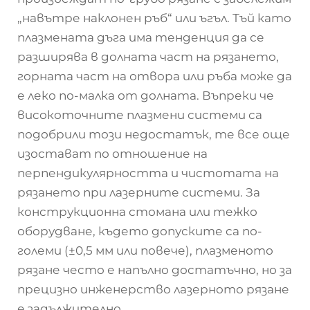
„навътре наклонен ръб“ или ъгъл. Тъй като
плазмената дъга има тенденция да се
разширява в долната част на рязането,
горната част на отвора или ръба може да
е леко по-малка от долната. Въпреки че
високоточните плазмени системи са
подобрили този недостатък, те все още
изостават по отношение на
перпендикулярността и чистотата на
рязането при лазерните системи. За
конструкционна стомана или тежко
оборудване, където допуските са по-
големи (±0,5 мм или повече), плазменото
рязане често е напълно достатъчно, но за
прецизно инженерство лазерното рязане
е задължително.