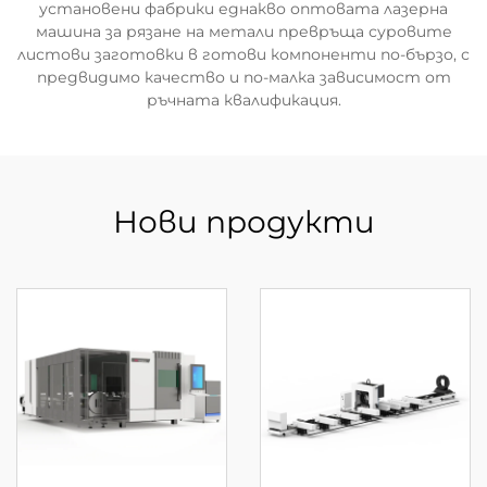
установени фабрики еднакво оптовата лазерна
машина за рязане на метали превръща суровите
листови заготовки в готови компоненти по-бързо, с
предвидимо качество и по-малка зависимост от
ръчната квалификация.
Нови продукти