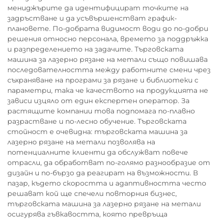
мениджърите да идентифицират точките на
задръстване и да усъвършенстват график-
плановете. По-добрата видимост води до по-добри
решения относно персонала, времето за поддръжка
и разпределението на задачите. Търговската
машина за лазерно рязане на метали също повишава
последователността между работните смени чрез
съхраняване на програми за рязане и библиотеки с
параметри, така че качеството на продукцията не
зависи изцяло от един експертен оператор. За
растящите компании това подпомага по-плавно
разрастване и по-лесно обучение. Търговската
стойност е очевидна: търговската машина за
лазерно рязане на метали позволява на
потенциалните клиенти да обслужват повече
отрасли, да обработват по-голямо разнообразие от
дизайн и по-бързо да реагират на възможности. В
пазар, където скоростта и адаптивността често
решават кой ще спечели повторния бизнес,
търговската машина за лазерно рязане на метали
осигурява гъвкавостта, която превръща