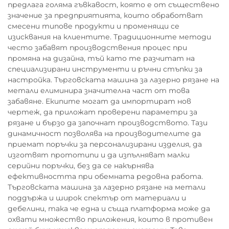
предлага голяма гъвкавост, която е от съществено
значение за предприятията, които обработват
смесени типове продукти и променящи се
изисквания на клиентите. Традиционните методи
често забавят производствения процес при
промяна на дизайна, тъй като те разчитат на
специализирани инструменти и ръчни стъпки за
настройка. Търговската машина за лазерно рязане на
метали елиминира значителна част от това
забавяне. Екипите могат да импортират нов
чертеж, да приложат проверени параметри за
рязане и бързо да започнат производството. Тази
динамичност позволява на производителите да
приемат поръчки за персонализирани изделия, да
изготвят прототипи и да изпълняват малки
серийни поръчки, без да се накърнява
ефективността при обемната редовна работа.
Търговската машина за лазерно рязане на метали
поддържа и широк спектър от материали и
дебелини, така че една и съща платформа може да
охвати множество приложения, които в противен