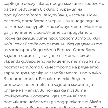
сервизно обслужване, преди малките проблеми
да се превърнат в скъпи спирания на
производството. За купувачи, насочени към
растеж, оптовата лазерна машина за рязане
на метал осигурява мащабируемост. Можете
да започнете с основните си продукти и
после да разширите производството си към
нови семейства от детайли, без да заменяте
цялата производствена верига. Оптовата
лазерна машина за рязане на метал също
укрепва доверието на клиентите, тъй като
постоянството в качеството на рязането
гарантира надеждна сглобяемост и по-малко
върнати стоки. В практическо бизнес
отношение оптовата лазерна машина за
рязане на метал ви помага да правите
конкурентни оферти, да изпълнявате
поръчките навреме и да поддържате гъвкаво
производство при промени в търсенето. Тази