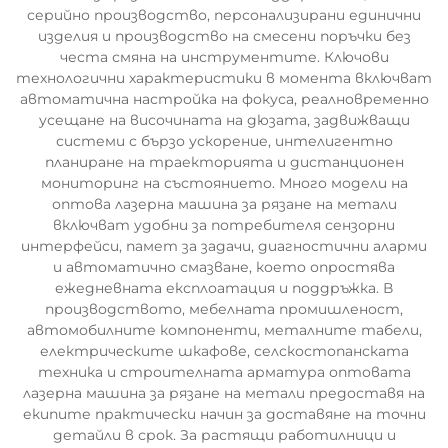
серийно производство, персонализирани единични
изделия и производство на смесени поръчки без
честа смяна на инструментите. Ключови
технологични характеристики в момента включват
автоматична настройка на фокуса, реалновременно
усещане на височината на дюзата, задвижващи
системи с бързо ускорение, интелигентно
планиране на траекторията и дистанционен
мониторинг на състоянието. Много модели на
оптова лазерна машина за рязане на метали
включват удобни за потребителя сензорни
интерфейси, памет за задачи, диагностични аларми
и автоматично смазване, което опростява
ежедневната експлоатация и поддръжка. В
производството, мебелната промишленост,
автомобилните компоненти, металните табели,
електрическите шкафове, селскостопанската
техника и строителната арматура оптовата
лазерна машина за рязане на метали предоставя на
екипите практически начин за доставяне на точни
детайли в срок. За растящи работилници и