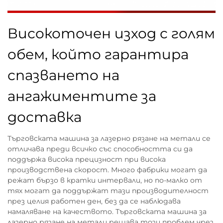
Високоточен изход с голям
обем, който гарантира
спазването на
ангажиментите за
доставка
Търговската машина за лазерно рязане на метали се
отличава преди всичко със способността си да
поддържа висока прецизност при висока
производствена скорост. Много фабрики могат да
режат бързо в кратки интервали, но по-малко от
тях могат да поддържат тази производителност
през целия работен ден, без да се наблюдава
намаляване на качеството. Търговската машина за
лазерно рязане на метали решава този проблем чрез