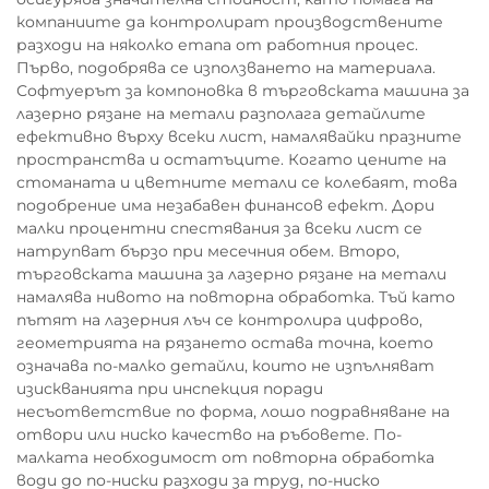
компаниите да контролират производствените
разходи на няколко етапа от работния процес.
Първо, подобрява се използването на материала.
Софтуерът за компоновка в търговската машина за
лазерно рязане на метали разполага детайлите
ефективно върху всеки лист, намалявайки празните
пространства и остатъците. Когато цените на
стоманата и цветните метали се колебаят, това
подобрение има незабавен финансов ефект. Дори
малки процентни спестявания за всеки лист се
натрупват бързо при месечния обем. Второ,
търговската машина за лазерно рязане на метали
намалява нивото на повторна обработка. Тъй като
пътят на лазерния лъч се контролира цифрово,
геометрията на рязането остава точна, което
означава по-малко детайли, които не изпълняват
изискванията при инспекция поради
несъответствие по форма, лошо подравняване на
отвори или ниско качество на ръбовете. По-
малката необходимост от повторна обработка
води до по-ниски разходи за труд, по-ниско