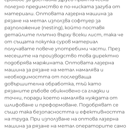
полезно предимство е по-ниската загуба от
материали. Оптовата лазерна машина за
рязане на метал използва софтуер за
разположение (nesting), който поставя
детайлите плътно върху всеки лист, така че
от същата покупка суров материал
получавате повече употребими части. През
месеците на производство това директно
подобрява маржината. Оптовата лазерна
машина за рязане на метал намалява и
необходимостта от последваща
довършителна обработка, тъй като
рязаните ръбове обикновено са гладки и
точни, поради което намалява нуждата от
шлифоване и преформоване. Подобряват се
също така безопасността и ефективността
на труда. При използване на оптова лазерна
машина за рязане на метал операторите само