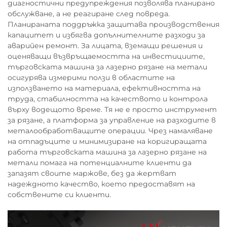
диагностични предупреждения позволява планирано
обслужване, а не реагиране след повреда.
Планираната поддръжка защитава производствения
капацитет и избягва допълнителните разходи за
аварийен ремонт. За лицата, вземащи решения и
оценяващи възвръщаемостта на инвестициите,
търговската машина за лазерно рязане на метали
осигурява измерими ползи в областите на
използването на материала, ефективността на
труда, стабилността на качеството и контрола
върху водещото време. Тя не е просто инструмент
за рязане, а платформа за управление на разходите в
металообработващите операции. Чрез намаляване
на отпадъците и минимизиране на коригиращата
работа търговската машина за лазерно рязане на
метали помага на потенциалните клиенти да
запазят своите маржове, без да жертват
надеждното качество, което предоставят на
собствените си клиенти.