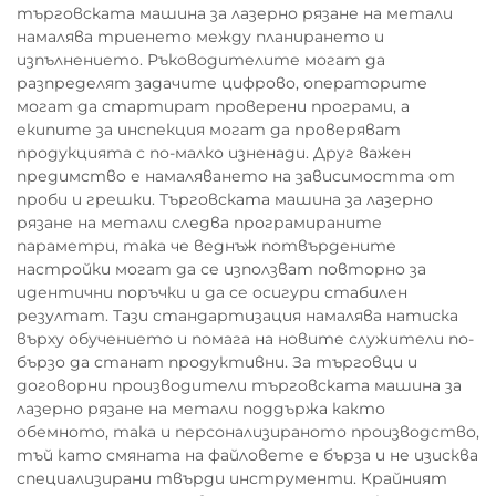
търговската машина за лазерно рязане на метали
намалява триенето между планирането и
изпълнението. Ръководителите могат да
разпределят задачите цифрово, операторите
могат да стартират проверени програми, а
екипите за инспекция могат да проверяват
продукцията с по-малко изненади. Друг важен
предимство е намаляването на зависимостта от
проби и грешки. Търговската машина за лазерно
рязане на метали следва програмираните
параметри, така че веднъж потвърдените
настройки могат да се използват повторно за
идентични поръчки и да се осигури стабилен
резултат. Тази стандартизация намалява натиска
върху обучението и помага на новите служители по-
бързо да станат продуктивни. За търговци и
договорни производители търговската машина за
лазерно рязане на метали поддържа както
обемното, така и персонализираното производство,
тъй като смяната на файловете е бърза и не изисква
специализирани твърди инструменти. Крайният