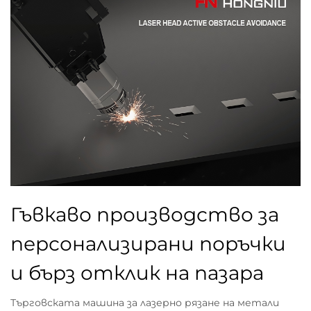
Гъвкаво производство за
персонализирани поръчки
и бърз отклик на пазара
Търговската машина за лазерно рязане на метали