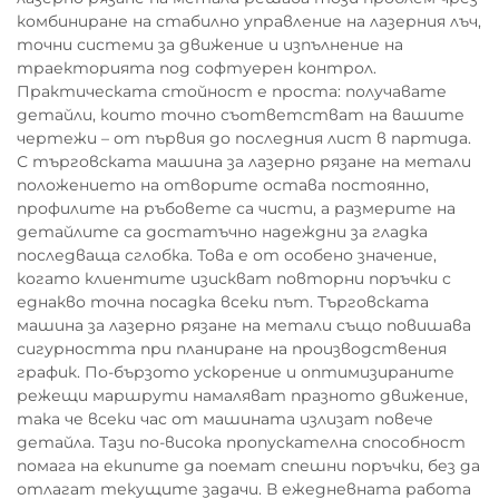
комбиниране на стабилно управление на лазерния лъч,
точни системи за движение и изпълнение на
траекторията под софтуерен контрол.
Практическата стойност е проста: получавате
детайли, които точно съответстват на вашите
чертежи – от първия до последния лист в партида.
С търговската машина за лазерно рязане на метали
положението на отворите остава постоянно,
профилите на ръбовете са чисти, а размерите на
детайлите са достатъчно надеждни за гладка
последваща сглобка. Това е от особено значение,
когато клиентите изискват повторни поръчки с
еднакво точна посадка всеки път. Търговската
машина за лазерно рязане на метали също повишава
сигурността при планиране на производствения
график. По-бързото ускорение и оптимизираните
режещи маршрути намаляват празното движение,
така че всеки час от машината излизат повече
детайла. Тази по-висока пропускателна способност
помага на екипите да поемат спешни поръчки, без да
отлагат текущите задачи. В ежедневната работа