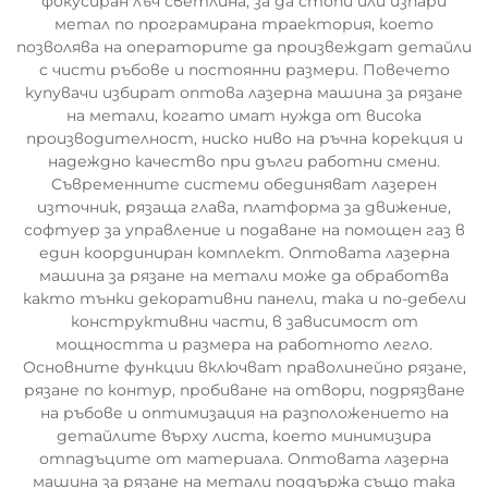
фокусиран лъч светлина, за да стопи или изпари
метал по програмирана траектория, което
позволява на операторите да произвеждат детайли
с чисти ръбове и постоянни размери. Повечето
купувачи избират оптова лазерна машина за рязане
на метали, когато имат нужда от висока
производителност, ниско ниво на ръчна корекция и
надеждно качество при дълги работни смени.
Съвременните системи обединяват лазерен
източник, рязаща глава, платформа за движение,
софтуер за управление и подаване на помощен газ в
един координиран комплект. Оптовата лазерна
машина за рязане на метали може да обработва
както тънки декоративни панели, така и по-дебели
конструктивни части, в зависимост от
мощността и размера на работното легло.
Основните функции включват праволинейно рязане,
рязане по контур, пробиване на отвори, подрязване
на ръбове и оптимизация на разположението на
детайлите върху листа, което минимизира
отпадъците от материала. Оптовата лазерна
машина за рязане на метали поддържа също така