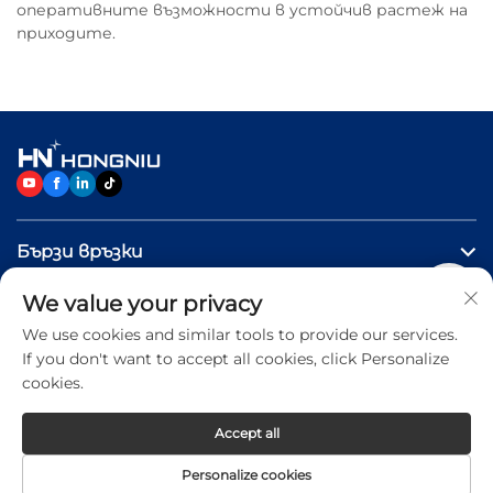
оперативните възможности в устойчив растеж на
приходите.
Бързи връзки
We value your privacy
ПРОДУКТИ
We use cookies and similar tools to provide our services.
If you don't want to accept all cookies, click Personalize
Свържете се с нас
cookies.
Accept all
Copyright © 2026 Jinan Hongniu Machinery Equipment
Personalize cookies
Co.,Ltd. All rights reserved -
Privacy Policy