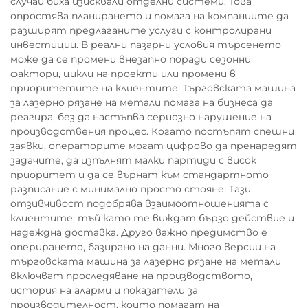
случай биха изисквали отделни системи. Това
опростява планирането и помага на компаниите да
разширят предлаганите услуги с контролирани
инвестиции. В реални пазарни условия търсенето
може да се промени внезапно поради сезонни
фактори, цикли на проекти или промени в
приоритетите на клиентите. Търговската машина
за лазерно рязане на метали помага на бизнеса да
реагира, без да настъпва сериозно нарушение на
производствения процес. Когато постъпят спешни
заявки, операторите могат цифрово да пренаредят
задачите, да изпълнят малки партиди с висок
приоритет и да се върнат към стандартното
разписание с минимално просто стояне. Тази
отзивчивост подобрява взаимоотношенията с
клиентите, тъй като те виждат бързо действие и
надеждна доставка. Друго важно предимство е
оперирането, базирано на данни. Много версии на
търговската машина за лазерно рязане на метали
включват проследяване на производството,
история на аларми и показатели за
производителност, които помагат на