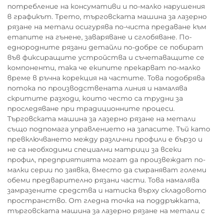
потребление на консумативи и по-малко нарушения
в графикът. Трето, търговската машина за лазерно
рязане на метали осигурява по-чиста предаване към
етапите на гънене, заваряване и сглобяване. По-
еднородните рязани детайли по-добре се побират
във фиксиращите устройства и съчетаващите се
компоненти, така че екипите прекарват по-малко
време в ръчна корекция на частите. Това подобрява
потока по производствената линия и намалява
скритите разходи, които често са трудни за
проследяване при традиционните процеси.
Търговската машина за лазерно рязане на метали
също подпомага управлението на запасите. Тъй като
превключването между различни профили е бързо и
не са необходими специални матрици за всеки
профил, предприятията могат да произвеждат по-
малки серии по заявка, вместо да съхраняват големи
обеми предварително рязани части. Това намалява
замразените средства и натиска върху складовото
пространство. От гледна точка на поддръжката,
търговската машина за лазерно рязане на метали с