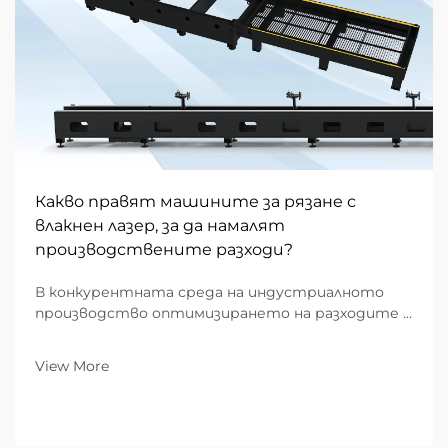
Какво правят машините за рязане с
влакнен лазер, за да намалят
производствените разходи?
В конкурентната среда на индустриалното
производство оптимизирането на разходите е
мостът между бореща се работилница и
предприятие, водещо пазара. За B2B фирми,
View More
специализирани в метална обработка,
оборудването на производствената площадка
определя...