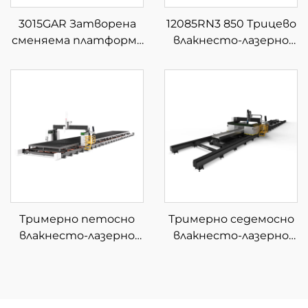
3015GAR Затворена
12085RN3 850 Трицево
сменяема платформа
влакнесто-лазерно
за интегрирана
устройство за
лазерна рязка на
рязане на тръби
листове и тръби
Тримерно петосно
Тримерно седемосно
влакнесто-лазерно
влакнесто-лазерно
устройство за
устройство за
рязане
рязане