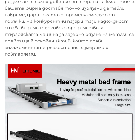
резултат е силно доверие от страна на клиентите:
вашата фирма доставя точно изрязани детайли
навреме, дори когато се променя смесът от
поръчки. На конкурентни пазари тази надеждност
става видимо търговско предимство, а
търговската машина за лазерно рязане на метали се
превръща в основен актив, който прави
ангажиментите реалистични, измерими и
повтаряеми.