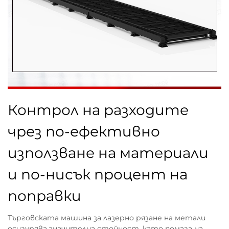
Контрол на разходите
чрез по-ефективно
използване на материали
и по-нисък процент на
поправки
Търговската машина за лазерно рязане на метали
осигурява значителна стойност, като помага на