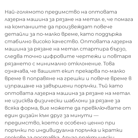
Най-голямото предимство на оптовата
лазерна машина за рязане на метал е, че помага
на компаниите да произвеждат повече
детайли за по-малко време, като поддържа
стабилно високо качество. Оптовата лазерна
машина за рязане на метал стартира бързо,
следва точно цифровите чертежи и повтаря
рязането с минимално отклонение. Това
означава, че вашият екип прекарва по-малко
време в поправяне на грешки и повече време в
изпращане на завършени поръчки. Тъй като
оптовата лазерна машина за рязане на метал
не изисква физически шаблони за рязане за
всяка форма, вие можете да превключвате от
един дизайн към друг за минути —
предимство, което е особено ценно при
поръчки по индивидуална поръчка и кратки
срокове за доставка. Друго практически