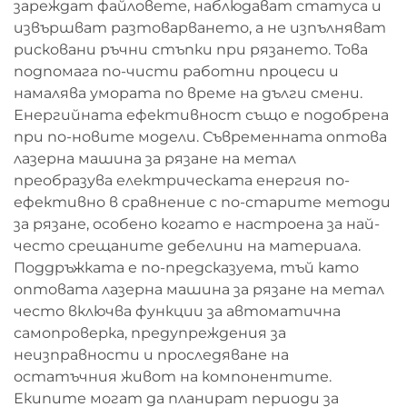
зареждат файловете, наблюдават статуса и
извършват разтоварването, а не изпълняват
рисковани ръчни стъпки при рязането. Това
подпомага по-чисти работни процеси и
намалява умората по време на дълги смени.
Енергийната ефективност също е подобрена
при по-новите модели. Съвременната оптова
лазерна машина за рязане на метал
преобразува електрическата енергия по-
ефективно в сравнение с по-старите методи
за рязане, особено когато е настроена за най-
често срещаните дебелини на материала.
Поддръжката е по-предсказуема, тъй като
оптовата лазерна машина за рязане на метал
често включва функции за автоматична
самопроверка, предупреждения за
неизправности и проследяване на
остатъчния живот на компонентите.
Екипите могат да планират периоди за