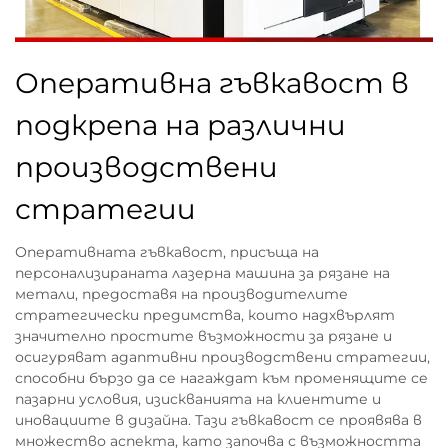
Оперативна гъвкавост в
подкрепа на различни
производствени
стратегии
Оперативната гъвкавост, присъща на
персонализираната лазерна машина за рязане на
метали, предоставя на производителите
стратегически предимства, които надхвърлят
значително простите възможности за рязане и
осигуряват адаптивни производствени стратегии,
способни бързо да се нагаждат към променящите се
пазарни условия, изискванията на клиентите и
иновациите в дизайна. Тази гъвкавост се проявява в
множество аспекта, като започва с възможността