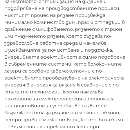
качеството, оптимизация на дизайна и
подобряване на производствените процеси.
Чистият процес на рязане произвежда
минимално количество дим, прах и отпадъци в
сравнение с шлифоването, рязането с трион
или плазменото рязане, което създава по-
здравословна работна среда и намалява
изискванията за почистване и поддръжка.
Енергийната ефективност е силно подобрена
в съвременните системи, като волоконните
лазери са особено забележителни с по-
ефективното преобразуване на електрическа
енергия в енергия за рязане в сравнение с по-
старите технологии, което намалява
разходите за електроенергия и подпомага
инициативите за устойчиво развитие.
Възможността за рязане на сложни шаблони,
остри криви и малки отвори, които биха били
невъзможни или прекалено скъпи при