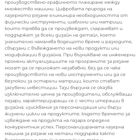
производствено-графичното планиране между
множество машини. Цифровата природа на
лазерното рязане елиминира необходимостта от
физически инструменти, шаблони или матрици,
които трябва да се произвеждат, съхраняват и
поддържат за всеки дизайн на детайл, което
значително намалява водещото време и разходите,
свързани с въвеждането на нови продукти или
модификации в дизайна. При възникване на инженерни
промени актуализациите на програмите за рязане
могат да се приложат незабавно, без да се чака
производството на нови инструменти или да се
безпокои за остарели матрици, които стават
загубени инвестиции. Тази бързина се оказва
изключително ценна за производители, обслужващи
пазари, характеризиращи се с чести итерации в
дизайна, изисквания за персонализация или бързи
жизнени цикли на продуктите, където времето за
извеждане на продукта на пазара определя
конкурентния успех. Персонализираната лазерна
машина за рязане на метали поддържа както