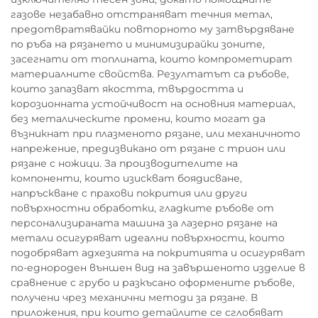
газове незабавно отстраняват течния метал,
предотвратявайки повторното му затвърдяване
по ръба на рязането и минимизирайки зоните,
засегнати от топлината, които компрометират
материалните свойства. Резултатът са ръбове,
които запазват якостта, твърдостта и
корозионната устойчивост на основния материал,
без металическите промени, които могат да
възникнат при плазменото рязане, или механичното
напрежение, предизвикано от рязане с трион или
рязане с ножици. За производителите на
компоненти, които изискват боядисване,
напръскване с прахови покрития или други
повърхностни обработки, гладките ръбове от
персонализираната машина за лазерно рязане на
метали осигуряват идеални повърхности, които
подобряват адхезията на покритията и осигуряват
по-еднороден външен вид на завършеното изделие в
сравнение с грубо и разкъсано оформените ръбове,
получени чрез механични методи за рязане. В
приложения, при които детайлите се сглобяват