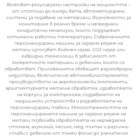
включват регулируеми настройки на мощността –
от стотици до хиляди вата, автоматизирани
системи за подаване на материали, възможности за
мониторинг в реално време и напреднали
охладителни механизми, които поддържат
оптимални работни температури. Съвременните
персонализирани машини за лазерно рязане на
метали използват влакнен лазер, CO2 лазер или
хибридни технологии, в зависимост от
конкретните материали и дебелини, които се
обработват. Приложенията обхващат разнообразни
индустрии, включително автомобилостроенето,
производството на аерокосмически компоненти,
архитектурната метална обработка, изработката
на корпуси за електроника, създаването на
медицински устройства и разработката на
персонализирани табели. Многостранността на
персонализираната машина за лазерно рязане на
метали позволява обработката на неръждаема
стомана, алуминий, месинг, мед, титан и различни
сплави с дебелини от тънки фолио до значително