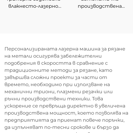
влакнесто-лазерно
производствена
устройство за
линия за рязане с
рязане
влакнест лазер с
навиване 3015GU
Персонализираната лазерна машина за рязане
на метали осигурява забележителни
подобрения в скоростта в сравнение с
традиционните методи за рязане, като
завършва сложни проекти за части от
времето, необходимо при използване на
механични триони, плазмени резачки или
ръчни производствени техники. Това
ускорение се превръща директно в увеличена
производствена мощност, което позволява на
предприятията да приемат повече поръчки,
да изпълняват по-тесни срокове и бързо да