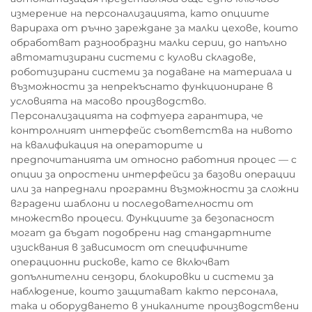
измерение на персонализацията, като опциите
варираха от ръчно зареждане за малки цехове, които
обработват разнообразни малки серии, до напълно
автоматизирани системи с кулови складове,
роботизирани системи за подаване на материала и
възможности за непрекъснато функциониране в
условията на масово производство.
Персонализацията на софтуера гарантира, че
контролният интерфейс съответства на нивото
на квалификация на операторите и
предпочитанията им относно работния процес — с
опции за опростени интерфейси за базови операции
или за напреднали програмни възможности за сложни
вградени шаблони и последователности от
множество процеси. Функциите за безопасност
могат да бъдат подобрени над стандартните
изисквания в зависимост от специфичните
операционни рискове, като се включват
допълнителни сензори, блокировки и системи за
наблюдение, които защитават както персонала,
така и оборудването в уникалните производствени