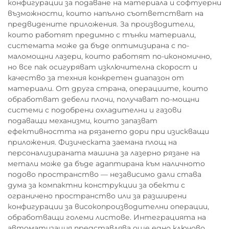
конфигурации за подаване на материала и софтуерни
възможности, които напълно съответстват на
предвидените приложения. За производители,
които работят предимно с тънки материали,
системата може да бъде оптимизирана с по-
маломощни лазери, които работят по-икономично,
но все пак осигуряват изключителна скорост и
качество за техния конкретен диапазон от
материали. От друга страна, операциите, които
обработват дебели плочи, получават по-мощни
системи с подобрени охладителни и газови
подаващи механизми, които запазват
ефективността на рязането дори при изискващи
приложения. Физическата заемана площ на
персонализираната машина за лазерно рязане на
метали може да бъде адаптирана към наличното
подово пространство — независимо дали става
дума за компактни конструкции за обекти с
ограничено пространство или за разширени
конфигурации за високопроизводителни операции,
обработващи големи листове. Интеграцията на
автоматизация представлява още едно ключово