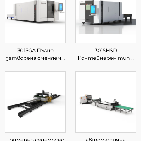
3015GA Пълно
3015HSD
затворена сменяема
Контейнерен тип с
платформа за фибер
затворена сменяема
лазерна рязка
платформа за фибер
лазерна рязка
Тримерно седемосно
автоматична