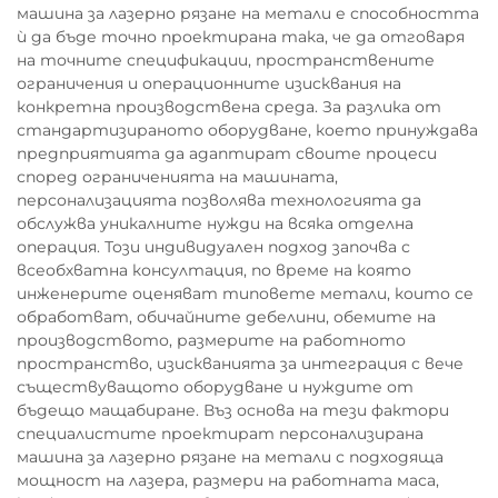
машина за лазерно рязане на метали е способността
ѝ да бъде точно проектирана така, че да отговаря
на точните спецификации, пространствените
ограничения и операционните изисквания на
конкретна производствена среда. За разлика от
стандартизираното оборудване, което принуждава
предприятията да адаптират своите процеси
според ограниченията на машината,
персонализацията позволява технологията да
обслужва уникалните нужди на всяка отделна
операция. Този индивидуален подход започва с
всеобхватна консултация, по време на която
инженерите оценяват типовете метали, които се
обработват, обичайните дебелини, обемите на
производството, размерите на работното
пространство, изискванията за интеграция с вече
съществуващото оборудване и нуждите от
бъдещо мащабиране. Въз основа на тези фактори
специалистите проектират персонализирана
машина за лазерно рязане на метали с подходяща
мощност на лазера, размери на работната маса,