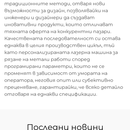
традиционните методи, отваря нови
възможности за дизайн, позволявайки на
инженери и дизайнери да създават
иновативни продукти, които отличават
тяхната оферта на конкурентни пазари.
Качествената последователност си остава
еднаква в целия производствен цикъл, тъй
като персонализираната лазерна машина за
рязане на метали работи според
програмирани параметри, които не се
променят в зависимост от умората на
оператора, неговия опит или субективно
преценяване, гарантирайки, че всяко детайло
отговаря на еднакви спецификации.
Последни новини