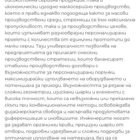
високотомна серийна продукция, така и
икономически изгодно малкосерийно производство,
което я прави еднакво подходяща както за масови
производствени среди, стремящи се към максимална
пропускливост, така и за производствени цехове,
които изпълняват разнообразни персонализирани
проекти с количества от единични прототипи до
малки серии. Тази универсалност позволява на
предприятията да прилагат смесени
производствени стратегии, които балансират
стабилни производствени договори с
възможностите за персонализирани поръчки,
максимизирайки използването на оборудването и
потенциала за приходи. Възможността за рязане на
сложни геометрии, изискани шарки и елементи с
висока точност, които са невъзможни или прекалено
скъпи при конвенционалните методи, освобождава
дизайнерската свобода и насърчава продуктовата
диференциация и иновациите. Инженерите могат
да задават органични криви, прецизни шарки от
отвори, подробни изрязвания и сложни подредби за
оптимално използване на материала, без да се