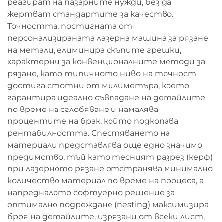
реагират на пазарните нужди, без да
жертват стандартите за качество.
Точността, постигната от
персонализираната лазерна машина за рязане
на метали, елиминира скъпите грешки,
характерни за конвенционалните методи за
рязане, като типичното ниво на точност
достига стотни от милиметъра, което
гарантира идеално съвпадане на детайлите
по време на сглобяване и намалява
процентите на брак, който подкопава
рентабилността. Спестяването на
материали представлява още едно значимо
предимство, тъй като тесният разрез (керф)
при лазерното рязане отстранява минимално
количество материал по време на процеса, а
напредналото софтуерно решение за
оптимално подреждане (nesting) максимизира
броя на детайлите, изрязани от всеки лист,