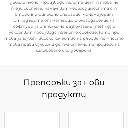
дебели плочи. Производителите ценят това, че
тези системи намаляват необходимостта от
вторични финишни операции, минимизират
отпадъците от материали благодарение на
софтуер за оптимално разполагане (nesting) и
ускоряват производствените срокове, като при
това запазват високо качество на ръбовете – често
това прави излишни допълнителните процеси на
шлифоване или дебъринг.
Препоръки за нови
продукти