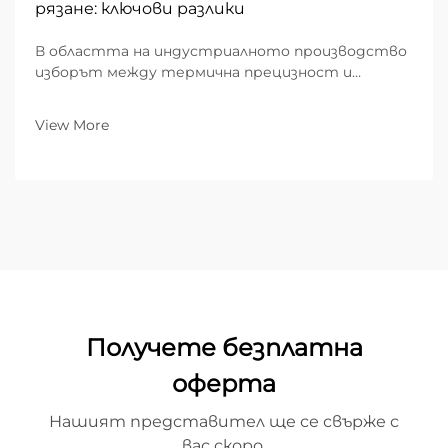
рязане: ключови разлики
В областта на индустриалното производство
изборът между термична прецизност и
механична сила определя ефективността,
разходите и качеството на крайния продукт. В
View More
продължение на десетилетия механичното
рязане — използващо физически инструменти
като ножици, перфоратори...
Получете безплатна
оферта
Нашият представител ще се свърже с
вас скоро.