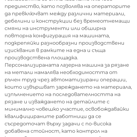
предимство, като позволява на операторите
да превключват между различни материали,
дебелини и конструкции без времеотнемащи
смяни на инструменти или обширна
повторна конфигурация на машината,
подкрепяйки разнообразни производствени
изисквания в рамките на една и съща
производствена площадка.
Персонализираната лазерна машина за рязане
на метали намалява необходимостта от
ръчен труд чрез автоматизирани операции,
които извършват зареждането на материала,
изпълнението на последователността на
рязане и изваждането на детайлите с
минимално човешко участие, освобождавайки
квалифицираните работници да се
съсредоточат върху задачи с по-висока
добавена стойност, като контрол на