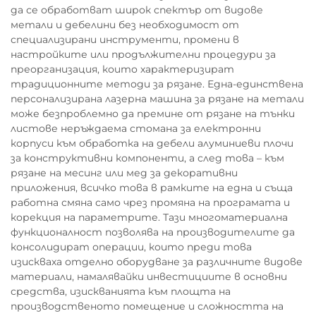
да се обработват широк спектър от видове
метали и дебелини без необходимост от
специализирани инструменти, промени в
настройките или продължителни процедури за
преорганизация, които характеризират
традиционните методи за рязане. Една-единствена
персонализирана лазерна машина за рязане на метали
може безпроблемно да премине от рязане на тънки
листове неръждаема стомана за електронни
корпуси към обработка на дебели алуминиеви плочи
за конструктивни компоненти, а след това – към
рязане на месинг или мед за декоративни
приложения, всичко това в рамките на една и съща
работна смяна само чрез промяна на програмата и
корекция на параметрите. Тази многоматериална
функционалност позволява на производителите да
консолидират операции, които преди това
изискваха отделно оборудване за различните видове
материали, намалявайки инвестициите в основни
средства, изискванията към площта на
производственото помещение и сложността на