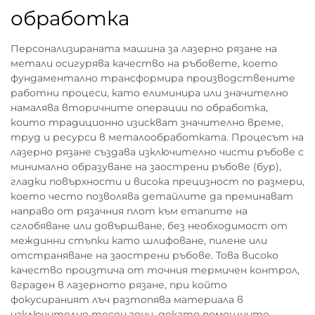
обработка
Персонализираната машина за лазерно рязане на
метали осигурява качество на ръбовете, което
фундаментално трансформира производствените
работни процеси, като елиминира или значително
намалява вторичните операции по обработка,
които традиционно изискват значително време,
труд и ресурси в металообработката. Процесът на
лазерно рязане създава изключително чисти ръбове с
минимално образуване на заострени ръбове (бур),
гладки повърхности и висока прецизност по размери,
което често позволява детайлите да преминават
направо от рязачния плот към етапите на
сглобяване или довършване, без необходимост от
междинни стъпки като шлифоване, пилене или
отстраняване на заострени ръбове. Това високо
качество произтича от точния термичен контрол,
вграден в лазерното рязане, при който
фокусираният лъч разтопява материала в
изключително тесен зони, докато помощните