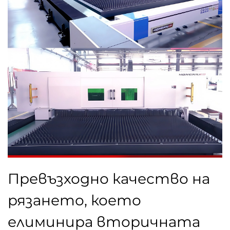
Превъзходно качество на
рязането, което
елиминира вторичната