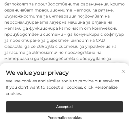
безпокоят за производствените ограничения, които
ограничават традиционните методи за рязане.
Възможностите за интеграция позволяват на
персонализираната лазерна машина за рязане на
метали да функционира като част от комплексни
производствени системи – да комуникира с софтуер
за проектиране за директен импорт на CAD
файлове, да се свързва с системи за управление на
запасите за автоматично проследяване на
материала и да взаимодейства с оборудване за
контрол на качеството за верификация и
документиране по време на процеса. Тази
We value your privacy
свързаност подкрепя принципите на „тънко“ (lean)
We use cookies and similar tools to provide our services.
производство, възможностите за непрекъснато
If you don't want to accept all cookies, click Personalize
(„lights-out“) производство и оптимизация на
cookies.
процесите въз основа на данни, които непрекъснато
подобряват ефективността, качеството и
рентабилността през целия жизнен цикъл на
Accept all
производството.
Personalize cookies