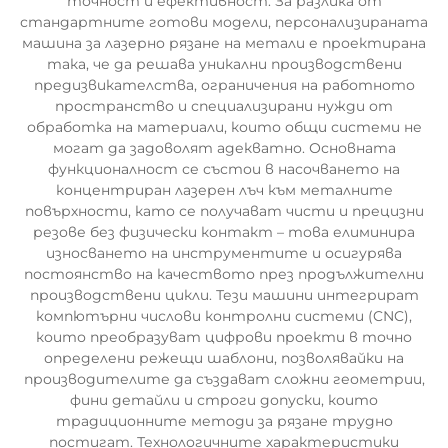
точност и ефективност. За разлика от
стандартните готови модели, персонализираната
машина за лазерно рязане на метали е проектирана
така, че да решава уникални производствени
предизвикателства, ограничения на работното
пространство и специализирани нужди от
обработка на материали, които общи системи не
могат да задоволят адекватно. Основната
функционалност се състои в насочването на
концентриран лазерен лъч към металните
повърхности, като се получават чисти и прецизни
резове без физически контакт – това елиминира
износването на инструментите и осигурява
постоянство на качеството през продължителни
производствени цикли. Тези машини интегрират
компютърни числови контролни системи (CNC),
които преобразуват цифрови проекти в точно
определени режещи шаблони, позволявайки на
производителите да създават сложни геометрии,
фини детайли и строги допуски, които
традиционните методи за рязане трудно
постигат. Технологичните характеристики