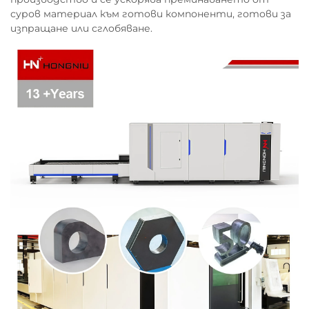
суров материал към готови компоненти, готови за
изпращане или сглобяване.