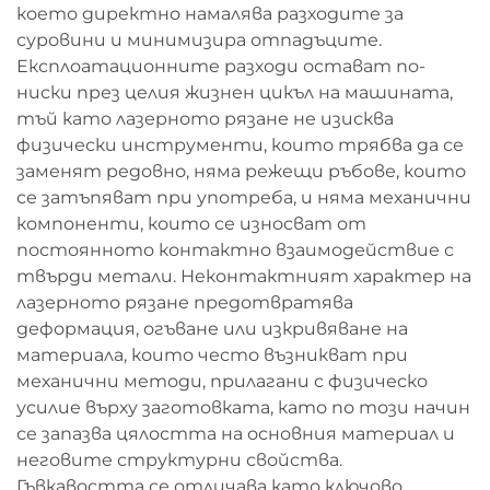
което директно намалява разходите за
суровини и минимизира отпадъците.
Експлоатационните разходи остават по-
ниски през целия жизнен цикъл на машината,
тъй като лазерното рязане не изисква
физически инструменти, които трябва да се
заменят редовно, няма режещи ръбове, които
се затъпяват при употреба, и няма механични
компоненти, които се износват от
постоянното контактно взаимодействие с
твърди метали. Неконтактният характер на
лазерното рязане предотвратява
деформация, огъване или изкривяване на
материала, които често възникват при
механични методи, прилагани с физическо
усилие върху заготовката, като по този начин
се запазва цялостта на основния материал и
неговите структурни свойства.
Гъвкавостта се отличава като ключово