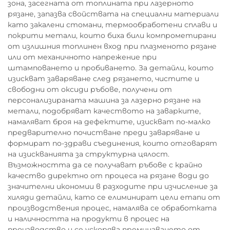
зона, засегната от топлината при лазерното
рязане, запазва свойствата на специални материали
като закалени стомани, термообработени сплави и
покрити метали, които биха били компрометирани
от излишния топлинен вход при плазменото рязане
или от механичното напрежение при
штамповането и пробиването. За детайли, които
изискват заваряване след рязането, чистите и
свободни от оксиди ръбове, получени от
персонализираната машина за лазерно рязане на
метали, подобряват качеството на заварките,
намаляват броя на дефектите, изискват по-малко
предварително почистване преди заваряване и
формират по-здрави съединения, които отговарят
на изискванията за структурна цялост.
Възможността да се получават ръбове с крайно
качество директно от процеса на рязане води до
значителни икономии в разходите при изчисление за
хиляди детайли, като се елиминират цели етапи от
производствения процес, намалява се обработката
и наличността на продукти в процес на
производство и се ускорява преминаването от