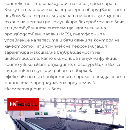
контексти. Персонализацията се разпростира и
върху интеграцията на периферно оборудване, като
позволява на персонализираната машина за лазерно
рязане на метали да комуникира безпроблемно с вече
съществуващите системи за изпълнение на
производствени задачи (MES), платформи за
управление на запасите и бази данни за контрол на
качеството. Тази комплексна персонализация
гарантира максимална възвръщаемост на
инвестициите, като елиминира ненужни функции,
които увеличават разходите, и осигурява, че всяка
съществена функция работи с върхова
ефективност за конкретните приложения, за които
машината е предназначена през целия ѝ
експлоатационен живот.