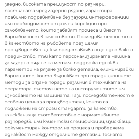
заедно, високата прецизност по размери,
постигната чрез лазерно рязане, гарантира
правилно подравняване без зазори, интерференции
или необходимост от ръчни корекции при
сглобяването, които забавят процеса и внасят
вариабилност в качеството. Последователността
в качеството на ръбовете през целия
производствен цикъл представлява още едно важно
предимство, тъй като персонализираната машина
за лазерно рязане на метали поддържа еднакви
параметри на рязане за всяко детайла, елиминирайки
вариациите, които възникват при традиционните
методи за рязане поради различия в техниката на
оператора, състоянието на инструментите или
износването на машината. Тази последователност е
особено ценна за производители, които са
подложени на строги стандарти за качество,
изисквания за съответствие с нормативните
разпоредби или клиентски спецификации, изискващи
документиран контрол на процеса и проверяема
еднаквост между отделните детайли. Тесната