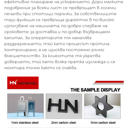
ефективно планиране на ускорението. Дори малките
подобрения за всеки лист се превръщат в големи
печалби при стотици поръчки. За собствениците
тази функция се превръща директно в по-високо
използване на машината, по-добро спазване на
сроковете за доставка и по-добър възвращаем
капитал. За операторите тя намалява
раздразнението, тъй като процесът протича
контролирано, а не изисква постоянно ръчно
вмешателство. За клиентите тя укрепва
доверието, тъй като всяка пратка изглежда и се
монтира точно както се очаква.