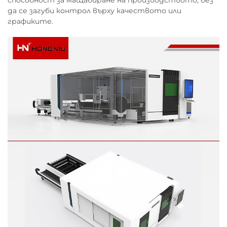
способност за мащабиране на производството, без
да се загуби контрол върху качеството или
графиките.