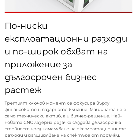
По-ниски
експлоатационни разходи
и по-широк обхват на
приложение за
дългосрочен бизнес
растеж
Третият ключов момент се фокусира върху
финансовото и пазарното влияние. Машината не е
само технически актив, а и бизнес-решение. Най-
новата CNC лазерна резачка създава дългосрочна
стойност чрез намаляване на експлоатационните
разходи и разширяване на спектъра от поръчки,