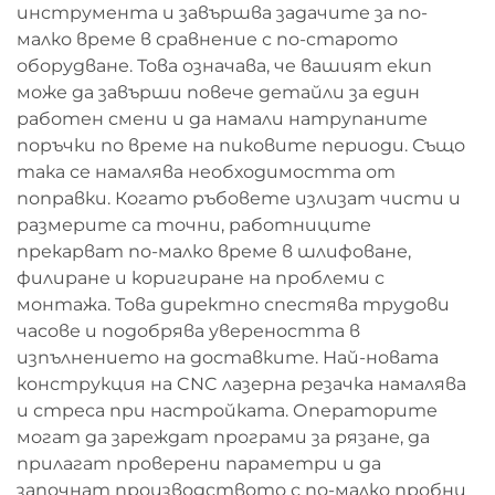
инструмента и завършва задачите за по-
малко време в сравнение с по-старото
оборудване. Това означава, че вашият екип
може да завърши повече детайли за един
работен смени и да намали натрупаните
поръчки по време на пиковите периоди. Също
така се намалява необходимостта от
поправки. Когато ръбовете излизат чисти и
размерите са точни, работниците
прекарват по-малко време в шлифоване,
филиране и коригиране на проблеми с
монтажа. Това директно спестява трудови
часове и подобрява увереността в
изпълнението на доставките. Най-новата
конструкция на CNC лазерна резачка намалява
и стреса при настройката. Операторите
могат да зареждат програми за рязане, да
прилагат проверени параметри и да
започнат производството с по-малко пробни