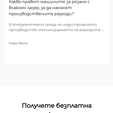
Какво правят машините за рязане с
влакнен лазер, за да намалят
производствените разходи?
В конкурентната среда на индустриалното
производство оптимизирането на разходите е
мостът между бореща се работилница и
предприятие, водещо пазара. За B2B фирми,
View More
специализирани в метална обработка,
оборудването на производствената площадка
определя...
Получете безплатна