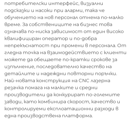
потребителски интерфейс, визуални
подсказки и насоки при аларми, така че
обучението на нов персонал отнема по-малко
време. За собствениците на бизнес това
означава по-ниска зависимост от един високо
квалифициран оператор и по-добра
непрекъснатост при промени в персонала. От
гледна точка на взаимодействието с клиенти
можете да обещаете по-кратки срокове за
изпълнение, последователно качество на
детайлите и надеждни повторни поръчки.
Най-новата конструкция на CNC лазерна
резачка помага на малките и средни
производители да конкурират по-големите
заводи, като комбинира скорост, качество и
контролируеми експлоатационни разходи в
една производствена платформа.