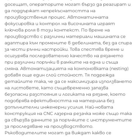
досещат, операторите могат бързо да реагират и
да поддържат непрекъснатостта на
производствения процес. Автоматичната
фокусировка и контрол на височината играят
ключова роля в този контекст. По време на
производство с различни материали машината се
адаптира към промените в дебелината, без да спира
за чести ръчни настройки. Това спестява време и
осигурява последователно качество на рязането
при различни поръчки в рамките на една и съща
смяна. Автоматизацията на компоновката (nesting)
добавя още един слой стойност. Тя подрежда
детайлите така, че да се максимизира използването
на листовете, като същевременно запазва
безопасни разстояния и логиката на рязане, което
подобрява ефективността на материала без
допълнителни инженерни усилия. Най-новата
конструкция на CNC лазерна резачка може също така
да свързва данните за поръчките с инструментите
за проследяване на производството.
Ръководителите могат да виждат какво се