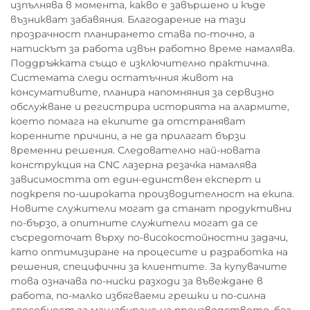
изпълнява в момента, какво е завършено и къде
възникват забавяния. Благодарение на тази
прозрачност планирането става по-точно, а
натискът за работа извън работно време намалява.
Поддръжката също е изключително практична.
Системата следи остатъчния живот на
консумативите, планира напомняния за сервизно
обслужване и регистрира историята на алармите,
което помага на екипите да отстраняват
коренните причини, а не да прилагат бързи
временни решения. Следователно най-новата
конструкция на CNC лазерна резачка намалява
зависимостта от един-единствен експерт и
подкрепя по-широката производителност на екипа.
Новите служители могат да станат продуктивни
по-бързо, а опитните служители могат да се
съсредоточат върху по-високостойностни задачи,
като оптимизиране на процесите и разработка на
решения, специфични за клиентите. За купувачите
това означава по-ниски разходи за въвеждане в
работа, по-малко избягваеми грешки и по-силна