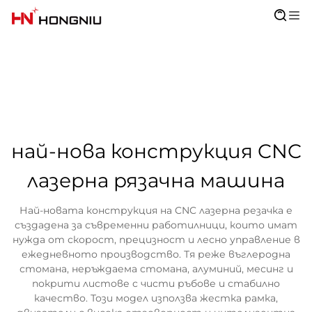
най-нова конструкция CNC
лазерна рязачна машина
Най-новата конструкция на CNC лазерна резачка е
създадена за съвременни работилници, които имат
нужда от скорост, прецизност и лесно управление в
ежедневното производство. Тя реже въглеродна
стомана, неръждаема стомана, алуминий, месинг и
покрити листове с чисти ръбове и стабилно
качество. Този модел използва жестка рамка,