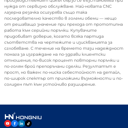
производственият цикъл бързо се възстановява при
нужда от сервизно обслужване. Най-новата CNC
лазерна резачка осигурява също така
последователно качество в големи обеми — нещо
от решаващо значение при прехода от прототипна
работа към серийни поръчки. Купувачите
придобиват доверие, когато всяка партида
съответства на чертежите и изискванията за
сглобяване. С течение на времето тази надеждност
помага за изграждане на по-здрави клиентски
отношения, по-висок процент повторни поръчки и
по-голям брой препоръчани сделки. Резултатът е
прост, но важен: по-ниска себестойност на детайл,
по-широк спектър от приложими възможности и по-
солиден път към устойчиво разширение.