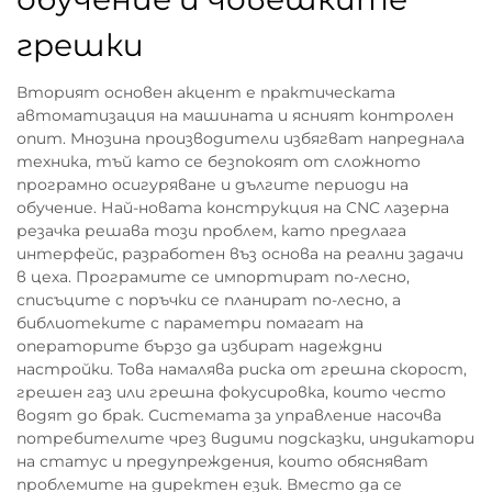
грешки
Вторият основен акцент е практическата
автоматизация на машината и ясният контролен
опит. Мнозина производители избягват напреднала
техника, тъй като се безпокоят от сложното
програмно осигуряване и дългите периоди на
обучение. Най-новата конструкция на CNC лазерна
резачка решава този проблем, като предлага
интерфейс, разработен въз основа на реални задачи
в цеха. Програмите се импортират по-лесно,
списъците с поръчки се планират по-лесно, а
библиотеките с параметри помагат на
операторите бързо да избират надеждни
настройки. Това намалява риска от грешна скорост,
грешен газ или грешна фокусировка, които често
водят до брак. Системата за управление насочва
потребителите чрез видими подсказки, индикатори
на статус и предупреждения, които обясняват
проблемите на директен език. Вместо да се