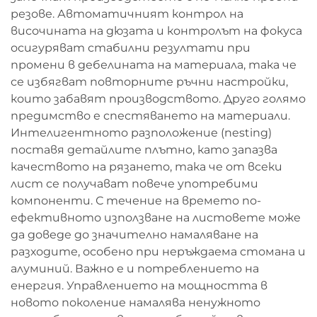
резове. Автоматичният контрол на
височината на дюзата и контролът на фокуса
осигуряват стабилни резултати при
промени в дебелината на материала, така че
се избягват повторните ръчни настройки,
които забавят производството. Друго голямо
предимство е спестяването на материали.
Интелигентното разположение (nesting)
поставя детайлите плътно, като запазва
качеството на рязането, така че от всеки
лист се получават повече употребими
компоненти. С течение на времето по-
ефективното използване на листовете може
да доведе до значително намаляване на
разходите, особено при неръждаема стомана и
алуминий. Важно е и потреблението на
енергия. Управлението на мощността в
новото поколение намалява ненужното