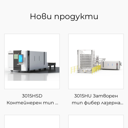
Нови продукти
3015HSD
3015HU Затворен
Контейнерен тип с
тип фибер лазерна
затворена сменяема
машина за рязане с
платформа за фибер
автоматично
лазерна рязка
зареждане и