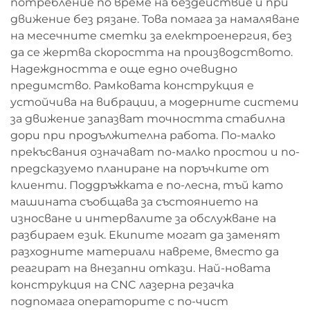
потребление по време на бездействие и при
движение без рязане. Това помага за намаляване
на месечните сметки за електроенергия, без
да се жертва скоростта на производството.
Надеждността е още едно очевидно
предимство. Рамковата конструкция е
устойчива на вибрации, а модерните системи
за движение запазват точността стабилна
дори при продължителна работа. По-малко
прекъсвания означават по-малко простои и по-
предсказуемо планиране на поръчките от
клиенти. Поддръжката е по-лесна, тъй като
машината съобщава за състоянието на
износване и интервалите за обслужване на
разбираем език. Екипите могат да заменят
разходните материали навреме, вместо да
реагират на внезапни откази. Най-новата
конструкция на CNC лазерна резачка
подпомага операторите с по-чист