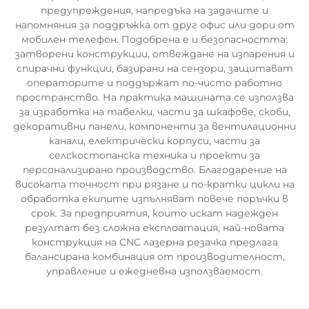
предупреждения, напредъка на задачите и
напомняния за поддръжка от друг офис или дори от
мобилен телефон. Подобрена е и безопасността:
затворени конструкции, отвеждане на изпарения и
спирачни функции, базирани на сензори, защитават
операторите и поддържат по-чисто работно
пространство. На практика машината се използва
за изработка на табелки, части за шкафове, скоби,
декоративни панели, компоненти за вентилационни
канали, електрически корпуси, части за
селскостопанска техника и проекти за
персонализирано производство. Благодарение на
високата точност при рязане и по-кратки цикли на
обработка екипите изпълняват повече поръчки в
срок. За предприятия, които искат надежден
резултат без сложна експлоатация, най-новата
конструкция на CNC лазерна резачка предлага
балансирана комбинация от производителност,
управление и ежедневна използваемост.