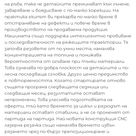
на ръба, така че детайлите преминават към гънене,
заваряване и боядисване с по-малко корекции. На
практика екипът ви прекарва по-малко време в
отстраняване на дефекти и повече време в
производството на продаваема продукция.
Машината също поддържа интелигентно пробиване
и последователност на режещите траектории. Тя
започва резовете от по-умни места, намалява
концентрацията на топлина и понижава
вероятността от огъване при тънки материали.
Това означава по-добра плоскост на детайлите и по-
лесна последваща сглобка. Друго ценно предимство
е повторяемостта. Когато стартирате отново
същата програма следващата седмица или
следващия месец, резултатите остават
непроменени. Това улеснява подготовката на
оферти, тъй като времето за цикъл и разходът на
материали остават стабилни, а не се променят от
партида на партида. Най-новата конструкция CNC
лазерна резачка също намалява времето извън
рязането чрез по-бързо препозициониране и