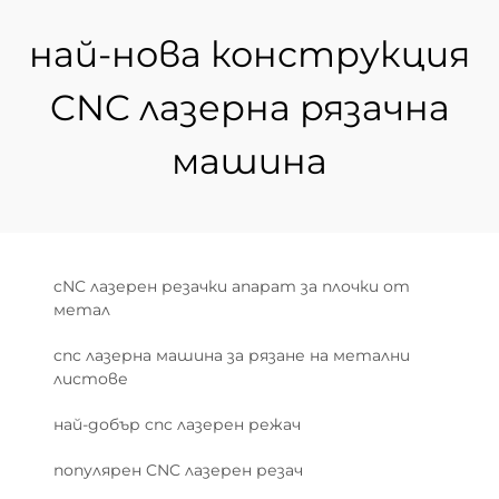
най-нова конструкция
CNC лазерна рязачна
машина
cNC лазерен резачки апарат за плочки от
метал
cnc лазерна машина за рязане на метални
листове
най-добър cnc лазерен режач
популярен CNC лазерен резач