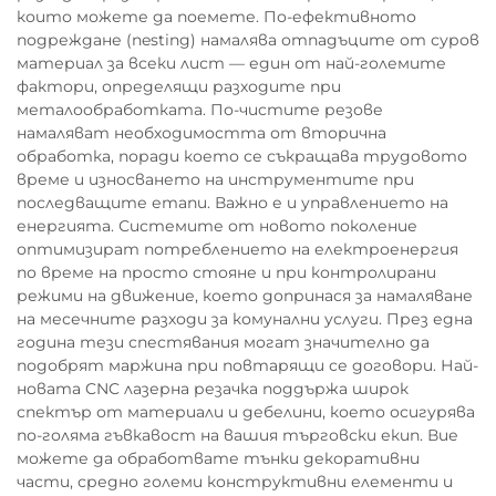
които можете да поемете. По-ефективното
подреждане (nesting) намалява отпадъците от суров
материал за всеки лист — един от най-големите
фактори, определящи разходите при
металообработката. По-чистите резове
намаляват необходимостта от вторична
обработка, поради което се съкращава трудовото
време и износването на инструментите при
последващите етапи. Важно е и управлението на
енергията. Системите от новото поколение
оптимизират потреблението на електроенергия
по време на просто стояне и при контролирани
режими на движение, което допринася за намаляване
на месечните разходи за комунални услуги. През една
година тези спестявания могат значително да
подобрят маржина при повтарящи се договори. Най-
новата CNC лазерна резачка поддържа широк
спектър от материали и дебелини, което осигурява
по-голяма гъвкавост на вашия търговски екип. Вие
можете да обработвате тънки декоративни
части, средно големи конструктивни елементи и