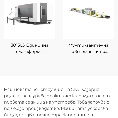
разтоварване на
материали
3015LS Единична
Мулти-гантелна
платформа,
автоматична
затворена фибер
машина за
лазерна машина за
размотаване и
рязане
рязане с влакнест
лазер
Най-новата конструкция на CNC лазерна
резачка осигурява практически полза още от
първата седмица на употреба. Това започва с
по-бързо производство. Машината ускорява
бързо, следва точно траекториите на