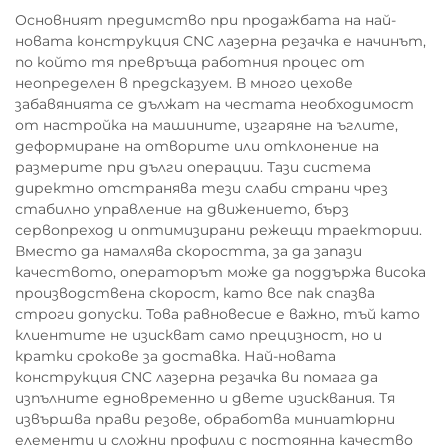
Основният предимство при продажбата на най-
новата конструкция CNC лазерна резачка е начинът,
по който тя превръща работния процес от
неопределен в предсказуем. В много цехове
забавянията се дължат на честата необходимост
от настройка на машините, изгаряне на ъглите,
деформиране на отворите или отклонение на
размерите при дълги операции. Тази система
директно отстранява тези слаби страни чрез
стабилно управление на движението, бърз
сервопреход и оптимизирани режещи траектории.
Вместо да намалява скоростта, за да запази
качеството, операторът може да поддържа висока
производствена скорост, като все пак спазва
строги допуски. Това равновесие е важно, тъй като
клиентите не изискват само прецизност, но и
кратки срокове за доставка. Най-новата
конструкция CNC лазерна резачка ви помага да
изпълните едновременно и двете изисквания. Тя
извършва прави резове, обработва миниатюрни
елементи и сложни профили с постоянна качество