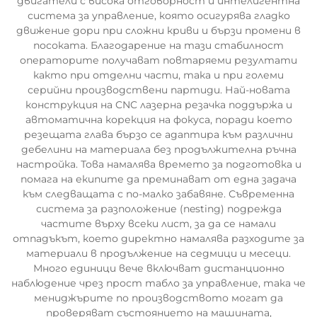
двигатели с висока отговорност и интелигентна
система за управление, която осигурява гладко
движение дори при сложни криви и бързи промени в
посоката. Благодарение на тази стабилност
операторите получават повтаряеми резултати
както при отделни части, така и при големи
серийни производствени партиди. Най-новата
конструкция на CNC лазерна резачка поддържа и
автоматична корекция на фокуса, поради което
резещата глава бързо се адаптира към различни
дебелини на материала без продължителна ръчна
настройка. Това намалява времето за подготовка и
помага на екипите да преминават от една задача
към следващата с по-малко забавяне. Съвременна
система за разположение (nesting) подрежда
частите върху всеки лист, за да се намали
отпадъкът, което директно намалява разходите за
материали в продължение на седмици и месеци.
Много единици вече включват дистанционно
наблюдение чрез прост табло за управление, така че
мениджърите по производството могат да
проверяват състоянието на машината,