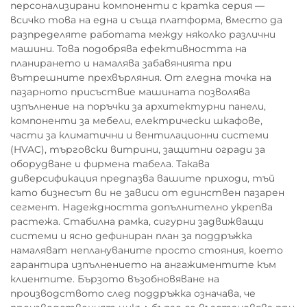
персонализирани компоненти с кратка серия —
всичко това на една и съща платформа, вместо да
разпределяте работата между няколко различни
машини. Това подобрява ефективността на
планирането и намалява забавянията при
вътрешните прехвърляния. От гледна точка на
пазарното присъствие машината позволява
изпълнение на поръчки за архитектурни панели,
компоненти за мебели, електрически шкафове,
части за климатични и вентилационни системи
(HVAC), търговски витрини, защитни огради за
оборудване и фирмена табела. Такава
диверсификация предпазва вашите приходи, тъй
като бизнесът ви не зависи от единствен пазарен
сегмент. Надеждността допълнително укрепва
растежа. Стабилна рамка, сигурни задвижващи
системи и ясно дефиниран план за поддръжка
намаляват неплануваните просто стояния, което
гарантира изпълнението на ангажиментите към
клиентите. Бързото възобновяване на
производството след поддръжка означава, че