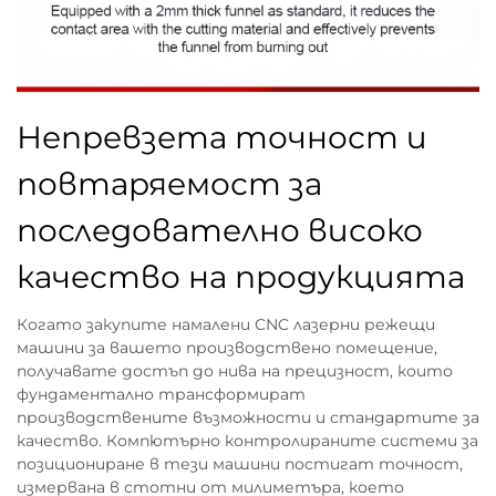
Непревзета точност и
повтаряемост за
последователно високо
качество на продукцията
Когато закупите намалени CNC лазерни режещи
машини за вашето производствено помещение,
получавате достъп до нива на прецизност, които
фундаментално трансформират
производствените възможности и стандартите за
качество. Компютърно контролираните системи за
позициониране в тези машини постигат точност,
измервана в стотни от милиметъра, което