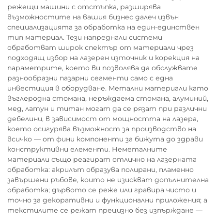
режещи машини с отстъпка, разширява
възможностите на вашия бизнес далеч извън
специализацията за обработка на един-единствен
тип материал. Тези напреднали системи
обработват широк спектър от материали чрез
подходящ избор на лазерен източник и корекция на
параметрите, което ви позволява да обслужвате
разнообразни пазарни сегменти само с една
инвестиция в оборудване. Метални материали като
въглеродна стомана, неръждаема стомана, алуминий,
мед, латун и титан могат да се рязат при различни
дебелини, в зависимост от мощността на лазера,
което осигурява възможност за производство на
всичко — от фини компоненти за бижута до здрави
конструктивни елементи. Неметалните
материали също реагират отлично на лазерната
обработка: акрилът образува полирани, пламенно
завършени ръбове, които не изискват допълнителна
обработка; дървото се реже или гравира чисто и
точно за декоративни и функционални приложения; а
текстилите се режат прецизно без изпърждане —