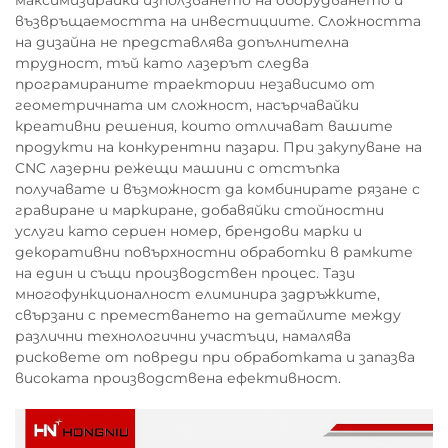
максимизирайки използването на оборудването и
възвръщаемостта на инвестициите. Сложността
на дизайна не представлява допълнителна
трудност, тъй като лазерът следва
програмираните траектории независимо от
геометричната им сложност, насърчавайки
креативни решения, които отличават вашите
продукти на конкурентни пазари. При закупуване на
CNC лазерни режещи машини с отстъпка
получавате и възможност да комбинирате рязане с
гравиране и маркиране, добавяйки стойностни
услуги като сериен номер, брендови марки и
декоративни повърхностни обработки в рамките
на един и същи производствен процес. Тази
многофункционалност елиминира задръжките,
свързани с преместването на детайлите между
различни технологични участъци, намалява
рисковете от повреди при обработката и запазва
високата производствена ефективност.