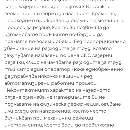
като лазерното рязане изпълнява сложни
геометрични форми за части от времето,
необходимо при конвенционалните механични
процеси за рязане, което ви позволява да
изпълнявате поръчките по-бързо и да
поемате по-големи обеми, без пропорционално
увеличение на разходите за труд. Когато
закупувате намалени по цена CNC лазерни
резачки, също намалявате разходите за труд,
тъй като един оператор може едновременно
да управлява няколко машини чрез
автоматизирани работни процеси.
Неконтактният характер на лазерното
рязане означава, че материалите ви не
подлагате на физическа деформация, огъване
или следи от напрежение, които често
възникват при механични режещи
инструменти, което води до превъзходно