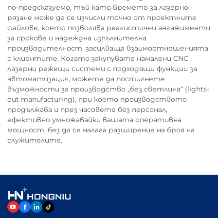
по-предсказуемо, тъй като времето за лазерно
рязане може да се изчисли точно от проектните
файлове, което позволява реалистични ангажименти
за срокове и надеждна изпълнителна
производителност, засилваща взаимоотношенията
с клиентите. Когато закупувате намалени CNC
лазерни режещи системи с подходящи функции за
автоматизация, можете да постигнете
възможности за производство „без светлина“ (lights-
out manufacturing), при което производството
продължава и през часовете без персонал,
ефективно умножавайки вашата оперативна
мощност, без да се налага разширение на броя на
служителите.