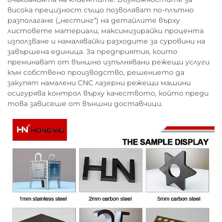
висока прецизност също позволяват по-плътно
разполагане („нестинг“) на детайлите върху
листовете материали, максимизирайки процента
използване и намалявайки разходите за суровини на
завършена единица. За предприятия, които
преминават от външно изпълнявани режещи услуги
към собствено производство, решението да
закупят намалени CNC лазерни режещи машини
осигурява контрол върху качеството, който преди
това зависеше от външни доставчици.