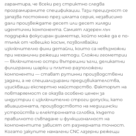
гарантира, че всеки рез стриктно следва
програмираните спецификации. Тази прецизност се
запазва постоянно през цялата серия, независимо
дали произвеждате десет или десет хиляди
идентични компонента. Самият лазерен лъч
поддържа фокусиран диаметър, който може да е по-
тънък от човешко косъм, позволявайки
изключително фини детайли, които са невъзможни
при механични режещи методи. Сложни геометрии
— включително остри вътрешни ъгли, деликатни
филигранни шарки и плътно разположени
компоненти — стават рутинни производствени
задачи, а не специализирани предизвикателства,
изискващи експертно майсторство. Факторът на
повтаряемост се оказва особено ценен за
индустрии с изключително строги допуски, като
авиационната, производството на медицински
устройства и електронната сглобка, където
правилното съвпадане и функционалност на
компонентите зависят от размерната точност.
Когато закупите намалени CNC лазерни режещи