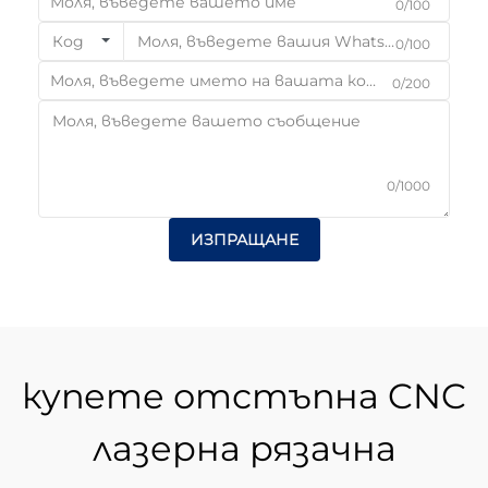
0/100
Код
0/100
0/200
0/1000
ИЗПРАЩАНЕ
купете отстъпна CNC
лазерна рязачна