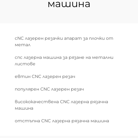
машина
cNC лазерен резачки апарат за плочки от
метал
cnc лазерна машина за рязане на метални
листове
евтин CNC лазерен резач
популярен CNC лазерен резач
висококачествена CNC лазерна рязачна
машина
отстъпна CNC лазерна рязачна машина