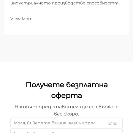
индустриалното производство способността
да се превръща суровият метал в компоненти
с висока прецизност е основата на успеха.
View More
Докато глобалните индустрии се насочват към
по-сложни конструкции и по-кратки
производствени цикли, лазерното рязане...
Получете безплатна
оферта
Нашият представител ще се свърже с
вас скоро.
0/100