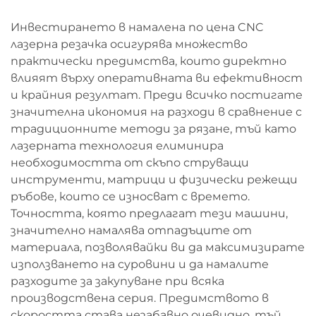
Инвестирането в намалена по цена CNC
лазерна резачка осигурява множество
практически предимства, които директно
влияят върху оперативната ви ефективност
и крайния резултат. Преди всичко постигате
значителна икономия на разходи в сравнение с
традиционните методи за рязане, тъй като
лазерната технология елиминира
необходимостта от скъпо струващи
инструменти, матрици и физически режещи
ръбове, които се износват с времето.
Точността, която предлагат тези машини,
значително намалява отпадъците от
материала, позволявайки ви да максимизирате
използването на суровини и да намалите
разходите за закупуване при всяка
производствена серия. Предимството в
скоростта става незабавно очевидно, тъй