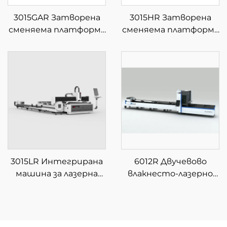
3015GAR Затворена
3015HR Затворена
сменяема платформа
сменяема платформа
за интегрирана
за интегрирана
лазерна рязка на
лазерна рязка на
листове и тръби
листове и тръби
3015LR Интегрирана
6012R Двучевово
машина за лазерна
влакнесто-лазерно
рязка на листове и
устройство за
тръби с единична
рязане на тръби
платформа