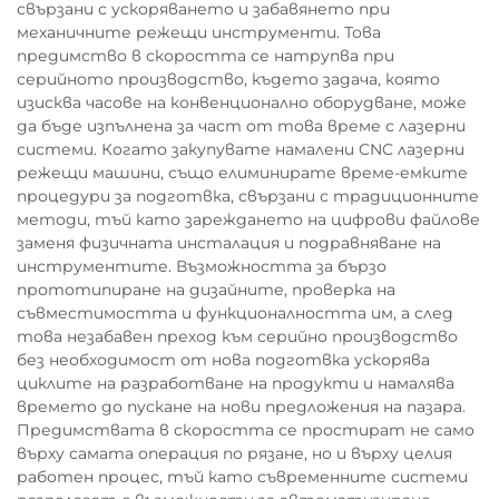
свързани с ускоряването и забавянето при
механичните режещи инструменти. Това
предимство в скоростта се натрупва при
серийното производство, където задача, която
изисква часове на конвенционално оборудване, може
да бъде изпълнена за част от това време с лазерни
системи. Когато закупувате намалени CNC лазерни
режещи машини, също елиминирате време-емките
процедури за подготвка, свързани с традиционните
методи, тъй като зареждането на цифрови файлове
заменя физичната инсталация и подравняване на
инструментите. Възможността за бързо
прототипиране на дизайните, проверка на
съвместимостта и функционалността им, а след
това незабавен преход към серийно производство
без необходимост от нова подготвка ускорява
циклите на разработване на продукти и намалява
времето до пускане на нови предложения на пазара.
Предимствата в скоростта се простират не само
върху самата операция по рязане, но и върху целия
работен процес, тъй като съвременните системи