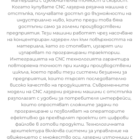
материали с изключителна точност и скорост.
Когато купувате CNC лазерна рязачна машина с
отстъпка, получавате достъп до възможности на
индустриално ниво, които преди това бяха
достъпни само за големи производствени
предприятия. Тези машини работят чрез насочване
на концентриран лазерен лъч към повърхността на
материала, като го стопяват, изгарят или
изпаряват по програмирани траектории.
Интеграцията на CNC технологията гарантира
повторяема точност при хиляди производствени
цикъла, което прави тези системи безценни за
предприятия, които търсят последователно
високо качество на продукцията. Съвременните
модели на CNC лазерни рязачни машини с отстъпка
разполагат с удобни за потребителя интерфейси,
които опростяват сложните задачи по
програмиране и позволяват на операторите
ефективно да прехвърлят проекти от цифрови
файлове в готови продукти. Технологичната
архитектура включва системи за управление на
движението с множество оси, лазерни източници с