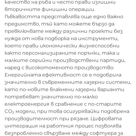
качество на ръба и често прави излишни
вторичните финишни операции.
Гъвкавостта представлява още едно важно
предимство, тъй като можете бързо да
превключвате между различни проекти без
нужда от нова подборка на инструменти,
което прави икономически жизнеспособни
както персонализираните поръчки, така и
малките серийни производствени партиди,
наред с високотоменото производство.
Енергийната ефективност се е подобрила
значително в съвременните лазерни системи,
като по-новите влакнени лазерни варианти
потребяват значително по-малко
електроенергия в сравнение с по-старите
CO₂ модели, при това осигурявайки подобрена
производителност при рязане. Цифровата
интеграция на работния процес позволява
безпроблемно свързване между софтуера за