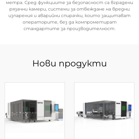
метра. Сред функциите за безопасност са вградени
рязачни камери, системи за отвеждане на вредни
изпарения и аварийни спирачки, които защитават
операторите, без да компрометират
стандартите за производителност.
Нови продукти