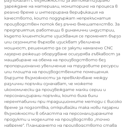
разполагат с възможности за автоматизирано
зареждане на материали, мониторинг на процеса в
реално време и интегрирана верификация на
качеството, които поддържат непрекъснатия
производствен поток без ръчно вмешателство. За
предприятия, работещи в динамични индустрии,
където клиентските изисквания се променят бързо
или сезонните върхове изискват увеличена
мощност, решението да се закупи намалено CNC
лазерно режещо оборудване осигурява гъвкавост за
мащабиране на обема на производството без
пропорционално увеличение на трудовите ресурси
или площта на производствените помещения.
Бързите възможности за превключване между
различни поръчки означават, че можете
икономически да произвеждате малки серии и
персонализирани поръчки, които биха били
нерентабилни при традиционните методи с високо
време за подготвка, откривайки така нови пазарни
възможности в областта на персонализираните
продукти и моделите на производство „точно
навреме“. Планирането на производството става