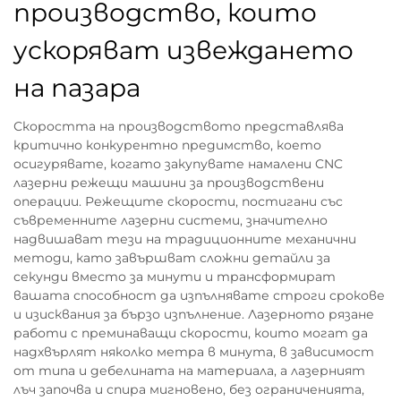
производство, които
ускоряват извеждането
на пазара
Скоростта на производството представлява
критично конкурентно предимство, което
осигурявате, когато закупувате намалени CNC
лазерни режещи машини за производствени
операции. Режещите скорости, постигани със
съвременните лазерни системи, значително
надвишават тези на традиционните механични
методи, като завършват сложни детайли за
секунди вместо за минути и трансформират
вашата способност да изпълнявате строги срокове
и изисквания за бързо изпълнение. Лазерното рязане
работи с преминаващи скорости, които могат да
надхвърлят няколко метра в минута, в зависимост
от типа и дебелината на материала, а лазерният
лъч започва и спира мигновено, без ограниченията,