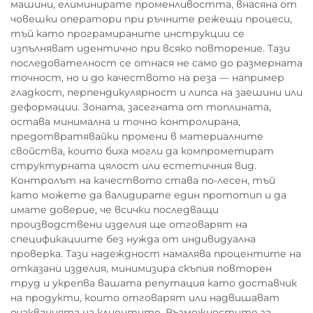
машини, елиминирате променливостта, внасяна от
човешки оператори при ръчните режещи процеси,
тъй като програмираните инструкции се
изпълняват идентично при всяко повторение. Тази
последователност се отнася не само до размерната
точност, но и до качеството на реза — например
гладкост, перпендикулярност и липса на заешини или
деформации. Зоната, засегната от топлината,
остава минимална и точно контролирана,
предотвратявайки промени в материалните
свойства, които биха могли да компрометират
структурната цялост или естетичния вид.
Контролът на качеството става по-лесен, тъй
като можете да валидирате един прототип и да
имате доверие, че всички последващи
производствени изделия ще отговарят на
спецификациите без нужда от индивидуална
проверка. Тази надеждност намалява процентите на
отказани изделия, минимизира скъпия повторен
труд и укрепва вашата репутация като доставчик
на продукти, които отговарят или надвишават
очакванията на клиентите. Възможностите за