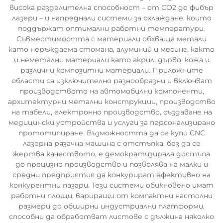
висока разделителна способност – от CO2 до фибър
лазери – и напреднали системи за охлаждане, които
поддържат оптимални работни температури.
Съвместимостта с материали обхваща метали
като неръждаема стомана, алуминий и месинг, както
и неметални материали като акрил, дърво, кожа и
различни композитни материали. Приложните
области са изключително разнообразни и включват
производството на автомобилни компоненти,
архитектурни метални конструкции, производство
на табели, електронно производство, създаване на
медицински устройства и услуги за персонализирано
прототипиране. Възможността да се купи CNC
лазерна рязачна машина с отстъпка, без да се
жертва качеството, е демократизирала достъпа
до прецизно производство и позволява на малки и
средни предприятия да конкурират ефективно на
конкурентни пазари. Тези системи обикновено имат
работни площи, вариращи от компактни настолни
размери до обширни индустриални платформи,
способни да обработват листове с дължина няколко