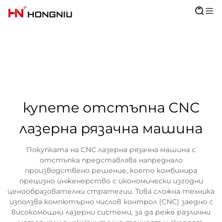
купете отстъпна CNC
лазерна рязачна машина
Покупката на CNC лазерна рязачна машина с
отстъпка представлява напреднало
производствено решение, което комбинира
прецизно инженерство с икономически изгодни
ценообразователни стратегии. Това сложна техника
използва компютърно числов контрол (CNC) заедно с
високомощни лазерни системи, за да реже различни