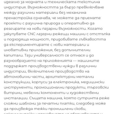
идеално за модната и техническата текстилна
индустрия. Възможността за бързо превключване
между различни материали без механична
пренастройка означава, че можете да приемате
проекти с различна природа и оперативно да
реагирате на нови пазарни възможности. Когато
закупувате CNC лазерни режещи машини с отстъпка
и подходяща мощност, придобивате гъвкавостта
да експериментирате с нови материали и
иновативни приложения, без допълнителни
капитали. Тази универсалност се отнася и до
разнообразието на приложенията — машините
поддържат производствени нужди в различни
индустрии, включително производство на
автомобилни части, архитектурни метални
конструкции, корпуси за електроника, медицински
инструменти, промоционални продукти, търговски
витрини, мебелни компоненти и художествени
инсталации. Същата машина, която сутринта реже
сложни шаблони за печатни платки, следобед може
да произвежда тежки промишлени скоби,