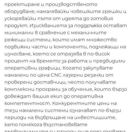
проектиране и производственото
оборудване, намалявайки човешките грешки и
ускорявайки пътя от идеята до готовия
продукт. Изискванията за поддръжка остават
минимални в сравнение с механичните
режещи системи, които имат множество
подвижни части и компоненти, подлежащи на
износване, което се отразява в по-висок
процент на времето за работа и предвидими
оперативни графици. Когато закупувате
намалени по цена CNC лазерни резачки от
проверени доставчици, често получавате
комплексни програми за обучение, които бързо
довеждат вашия екип до оперативна
компетентност. Конкурентните цени на
тези намалени системи означават по-бързи
периоди на възвръщане на инвестициите,
като понякога възстановявате
първоначалните си разходи още през първата