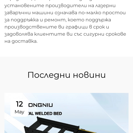
установените производители на лазерни
заваръчни машини означава по-малко простои
за поддръжка и ремонт, което поддържа
производствените ви графици в срок и
задоволява клиентите ви със сигурни срокове
на доставка.
Последни новини
12
May