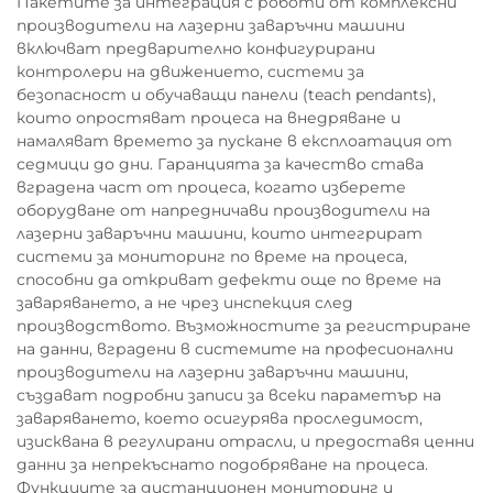
Пакетите за интеграция с роботи от комплексни
производители на лазерни заваръчни машини
включват предварително конфигурирани
контролери на движението, системи за
безопасност и обучаващи панели (teach pendants),
които опростяват процеса на внедряване и
намаляват времето за пускане в експлоатация от
седмици до дни. Гаранцията за качество става
вградена част от процеса, когато изберете
оборудване от напредничави производители на
лазерни заваръчни машини, които интегрират
системи за мониторинг по време на процеса,
способни да откриват дефекти още по време на
заваряването, а не чрез инспекция след
производството. Възможностите за регистриране
на данни, вградени в системите на професионални
производители на лазерни заваръчни машини,
създават подробни записи за всеки параметър на
заваряването, което осигурява проследимост,
изисквана в регулирани отрасли, и предоставя ценни
данни за непрекъснато подобряване на процеса.
Функциите за дистанционен мониторинг и