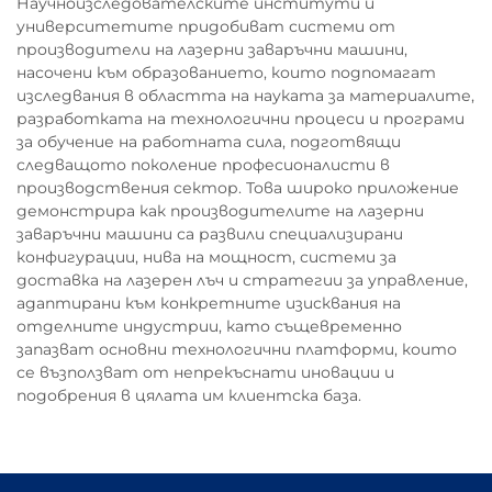
Научноизследователските институти и
университетите придобиват системи от
производители на лазерни заваръчни машини,
насочени към образованието, които подпомагат
изследвания в областта на науката за материалите,
разработката на технологични процеси и програми
за обучение на работната сила, подготвящи
следващото поколение професионалисти в
производствения сектор. Това широко приложение
демонстрира как производителите на лазерни
заваръчни машини са развили специализирани
конфигурации, нива на мощност, системи за
доставка на лазерен лъч и стратегии за управление,
адаптирани към конкретните изисквания на
отделните индустрии, като същевременно
запазват основни технологични платформи, които
се възползват от непрекъснати иновации и
подобрения в цялата им клиентска база.