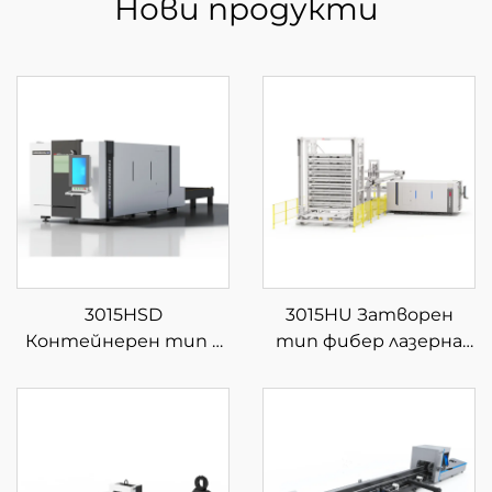
Нови продукти
3015HSD
3015HU Затворен
Контейнерен тип с
тип фибер лазерна
затворена сменяема
машина за рязане с
платформа за фибер
автоматично
лазерна рязка
зареждане и
разтоварване на
материали