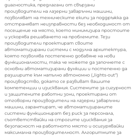
диагностика, предлагани от свързани
производители на лазерни заваръчни машини,
позволяват на техническите екипи за поддръжка да
отстраняват неизправности без необходимост от
посещение на място, което минимизира простоите
и ускорява решаването на проблемите. Тези
производители проектират своите
автоматизирани системи с модулна архитектура,
която позволява постепенно добавяне на нови
функционалности, така че можете да започнете с
основни автоматизирани функции и постепенно да
разширите към напълно автономно („lights-out“)
производство, докато се развиват вашите
компетенции и изисквания. Системите за сигурност
и защитените работни зони, проектирани от
отговорни производители на лазерни заваръчни
машини, гарантират, че автоматизираните
системи функционират без риск за персонала,
съответствайки на строгите изисквания за
безопасност на работното място и осигурявайки
максимална производителност. Алгоритмите за