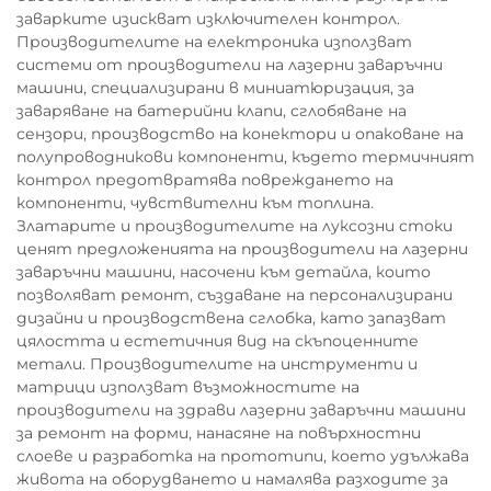
заварките изискват изключителен контрол.
Производителите на електроника използват
системи от производители на лазерни заваръчни
машини, специализирани в миниатюризация, за
заваряване на батерийни клапи, сглобяване на
сензори, производство на конектори и опаковане на
полупроводникови компоненти, където термичният
контрол предотвратява повреждането на
компоненти, чувствителни към топлина.
Златарите и производителите на луксозни стоки
ценят предложенията на производители на лазерни
заваръчни машини, насочени към детайла, които
позволяват ремонт, създаване на персонализирани
дизайни и производствена сглобка, като запазват
цялостта и естетичния вид на скъпоценните
метали. Производителите на инструменти и
матрици използват възможностите на
производители на здрави лазерни заваръчни машини
за ремонт на форми, нанасяне на повърхностни
слоеве и разработка на прототипи, което удължава
живота на оборудването и намалява разходите за