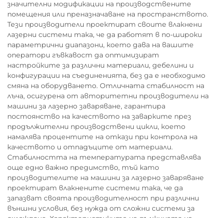
значителни модификации на производствените
помещения или преназначаване на пространството.
Тези производители проектират своите влакнени
лазерни системи така, че да работят в по-широки
параметрични диапазони, което дава на вашите
оператори гъвкавост да оптимизират
настройките за различни материали, дебелини и
конфигурации на съединенията, без да е необходимо
смяна на оборудването. Отличната стабилност на
лъча, осигурена от авторитетни производители на
машини за лазерно заваряване, гарантира
постоянство на качеството на заварките през
продължителни производствени цикли, което
намалява процентите на откази при контрола на
качеството и отпадъците от материали.
Стабилността на температурата представлява
още едно важно предимство, тъй като
производителите на машини за лазерно заваряване
проектират влакнените системи така, че да
запазват своята производителност при различни
външни условия, без нужда от сложни системи за