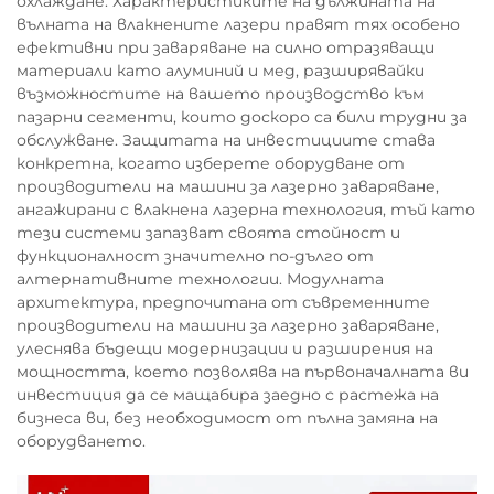
охлаждане. Характеристиките на дължината на
вълната на влакнените лазери правят тях особено
ефективни при заваряване на силно отразяващи
материали като алуминий и мед, разширявайки
възможностите на вашето производство към
пазарни сегменти, които доскоро са били трудни за
обслужване. Защитата на инвестициите става
конкретна, когато изберете оборудване от
производители на машини за лазерно заваряване,
ангажирани с влакнена лазерна технология, тъй като
тези системи запазват своята стойност и
функционалност значително по-дълго от
алтернативните технологии. Модулната
архитектура, предпочитана от съвременните
производители на машини за лазерно заваряване,
улеснява бъдещи модернизации и разширения на
мощността, което позволява на първоначалната ви
инвестиция да се мащабира заедно с растежа на
бизнеса ви, без необходимост от пълна замяна на
оборудването.