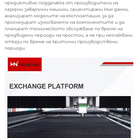
предиктивно поддръжка от производители на
лазерни заваръчни машини, ориентирани към данни,
анализират моделите на експлоатация, за да
прогнозират износването на компонентите и да
планират техническото обслужване по време на
предвидени периоди на простои, а не при неочаквани
откази по време на критични производствени
периоди.