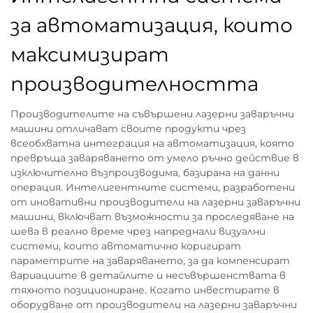
за автоматизация, които
максимизират
производителността
Производителите на съвършени лазерни заваръчни
машини отличават своите продукти чрез
всеобхватна интеграция на автоматизация, която
превръща заваряването от умело ръчно действие в
изключително възпроизводима, базирана на данни
операция. Интелигентните системи, разработени
от иновативни производители на лазерни заваръчни
машини, включват възможности за проследяване на
шева в реално време чрез напреднали визуални
системи, които автоматично коригират
параметрите на заваряването, за да компенсират
вариациите в детайлите и несъвършенствата в
тяхното позициониране. Когато инвестирате в
оборудване от производители на лазерни заваръчни