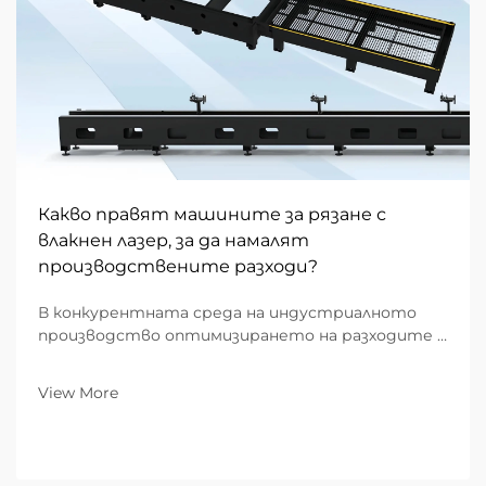
Какво правят машините за рязане с
влакнен лазер, за да намалят
производствените разходи?
В конкурентната среда на индустриалното
производство оптимизирането на разходите е
мостът между бореща се работилница и
предприятие, водещо пазара. За B2B фирми,
View More
специализирани в метална обработка,
оборудването на производствената площадка
определя...