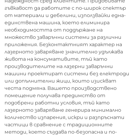
надеждност сред клиентите. Придобивате
гъвкавост да работите с по-широк спектър
от материали и дебелини, използвайки една-
единствена машина, което елиминира
необходимостта от поддържане на
множество заваръчни системи за различни
приложения. Безконтактният характер на
лазерното заваряване значително удължава
живота на консумативите, тъй като
производителите на лазерни заваръчни
машини проектират системи без електроди
или допълнителни жици, които изискват
честа подмяна. Вашето производствено
помещение получава предимство от
подобрени работни условия, тъй като
лазерното заваряване генерира минимално
количество изпарения, искри и разпръснати
частици в сравнение с традиционните
методи, което създава по-безопасна и по-