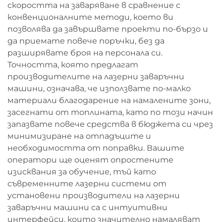
скоростта на заваряване в сравнение с
конвенционалните методи, което ви
позволява да завършвате проекти по-бързо и
да приемате повече поръчки, без да
разширявате броя на персонала си.
Точността, която предлагат
производителите на лазерни заваръчни
машини, означава, че използвате по-малко
материали благодарение на намалените зони,
засегнати от топлината, като по този начин
запазвате повече средства в бюджета си чрез
минимизиране на отпадъците и
необходимостта от поправки. Вашите
оператори ще оценят опростените
изисквания за обучение, тъй като
съвременните лазерни системи от
установени производители на лазерни
заваръчни машини са с интуитивни
интерфейси, които значително намаляват