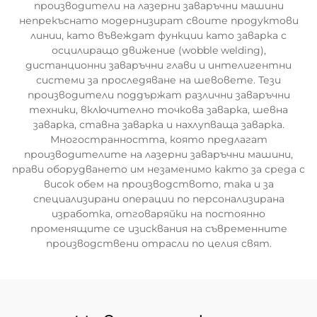
производители на лазерни заваръчни машини
непрекъснато модернизират своите продуктови
линии, като въвеждат функции като заварка с
осцилиращо движение (wobble welding),
дистанционни заваръчни глави и интелигентни
системи за проследяване на шевовете. Тези
производители поддържат различни заваръчни
техники, включително точкова заварка, шевна
заварка, ставна заварка и нахлупваща заварка.
Многостранността, която предлагат
производителите на лазерни заваръчни машини,
прави оборудването им незаменимо както за среда с
висок обем на производството, така и за
специализирани операции по персонализирана
изработка, отговаряйки на постоянно
променящите се изисквания на съвременните
производствени отрасли по целия свят.