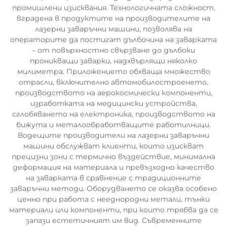
промишлени изисквания. Технологичната сложност,
вградена в продуктите на производителите на
лазерни заваръчни машини, позволява на
операторите да постигат дълбочина на заварката
– от повърхностно свързване до дълбоки
проникващи заварки, надхвърлящи няколко
милиметра. Приложението обхваща множество
отрасли, включително автомобилостроенето,
производството на аерокосмически компоненти,
изработката на медицински устройства,
сглобяването на електроника, производството на
бижута и металообработващите работилници.
Водещите производители на лазерни заваръчни
машини обслужват клиенти, които изискват
прецизни зони с термично въздействие, минимална
деформация на материала и превъзходно качество
на заварката в сравнение с традиционните
заваръчни методи. Оборудването се оказва особено
ценно при работа с нееднородни метали, тънки
материали или компоненти, при които трябва да се
запази естетичният им вид. Съвременните