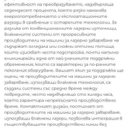
ефективност на преобразуването, надхвърляща
седемдесет процента, което рязко намалява
енергопотреблението и експлоатационните
разходи в сравнение с остарелите технологии. За
разлика от конвенционалните лазерни източници,
влакнените системи от прогресивните
производители на машини за лазерно заваряване не
съдържат огледала или сложни оптични пътища,
които изискват честа подстройка, почти напълно
елиминирайки една от най-значимите поддръжни
обременения, които са характерни за по-ранните
поколения оборудване. Вашият екип за поддръжка ще
оцени, че производителите на машини за лазерно
заваряване, използващи влакнена технология, са
създали системи със средно време между
повредите, често надхвърлящо сто хиляди часа,
което гарантира непрекъснато производствено
време. Компактният дизайн, постигнат от
производителите на машини за лазерно заваряване,
използващи влакнени лазери, позволява интеграция в
съществуващите производствени линии без