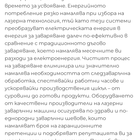
времето за усвояване. Енергийното
потребление рязко намалява при избора на
лазерна технология, тъй като тези системи
преобразуват електрическата енергия в
енергия за заваряване далеч по-ефективно в
сравнение с традиционното дъгово
заваряване, което намалява месечните ви
разходи за електроенергия. Чистият процес
на заваряване елиминира или значително
намалява необходимостта от следзаваръчна
обработка, спестявайки работни часове и
ускорявайки производствения цикъл – от
суровини до готови продукти. Оборудването
от качествени производители на лазерни
заваръчни машини осигурява по-здрави и по-
еднородни заваръчни шевове, които
намаляват броя на гаранционните
претенции и подобряват репутацията ви за