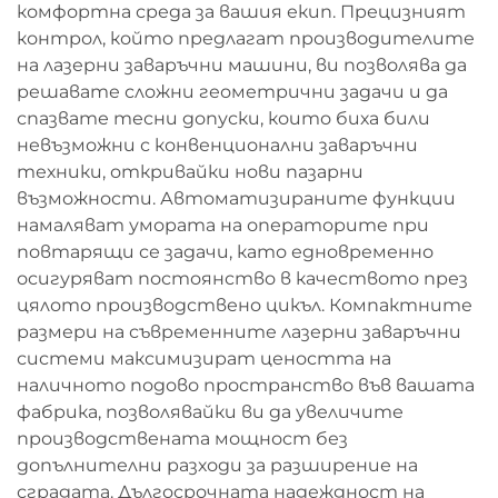
комфортна среда за вашия екип. Прецизният
контрол, който предлагат производителите
на лазерни заваръчни машини, ви позволява да
решавате сложни геометрични задачи и да
спазвате тесни допуски, които биха били
невъзможни с конвенционални заваръчни
техники, откривайки нови пазарни
възможности. Автоматизираните функции
намаляват умората на операторите при
повтарящи се задачи, като едновременно
осигуряват постоянство в качеството през
цялото производствено цикъл. Компактните
размери на съвременните лазерни заваръчни
системи максимизират цеността на
наличното подово пространство във вашата
фабрика, позволявайки ви да увеличите
производствената мощност без
допълнителни разходи за разширение на
сградата. Дългосрочната надеждност на