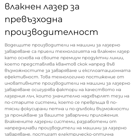
влакнен лазер за
превъзходна
производителност
Водещите производители на машини за лазерно
заваряване са приели технологията на влакнен лазер
като основа на своите премиум продуктни линии,
което представлява квантов скок напред във
възможностите за заваряване и експлоатационната
ефективност. Това технологично постижение от
иновативните производители на машини за лазерно
заваряване осигурява фактори на качеството на
лазерния лъч, които значително надхвърлят тези на
по-старите системи, което се превръща в по-
тясни фокусирани петна и по-дълбоки възможности
за проникване за вашите заваръчни приложения.
Влакнените лазерни системи, разработени от
напредничави производители на машини за лазерно
заваряване, постигат електрическо-оптична