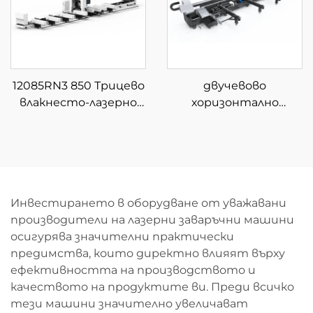
12085RN3 850 Трицево
двучевово
влакнесто-лазерно
хоризонтално
устройство за
устройство за
рязане на тръби
рязане на тръби с
полуавтоматично
зареждане
Инвестирането в оборудване от уважавани
производители на лазерни заваръчни машини
осигурява значителни практически
предимства, които директно влияят върху
ефективността на производството и
качеството на продуктите ви. Преди всичко
тези машини значително увеличават