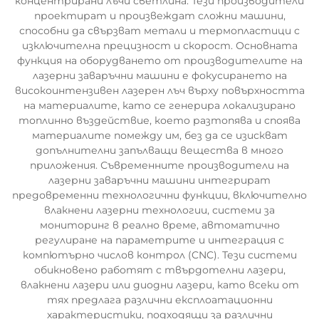
концентрирани лъчи светлина. Тези производители
проектират и произвеждат сложни машини,
способни да свързват метали и термопластици с
изключителна прецизност и скорост. Основната
функция на оборудването от производителите на
лазерни заваръчни машини е фокусирането на
високоинтензивен лазерен лъч върху повърхността
на материалите, като се генерира локализирано
топлинно въздействие, което разтопява и споява
материалите помежду им, без да се изискват
допълнителни запълващи вещества в много
приложения. Съвременните производители на
лазерни заваръчни машини интегрират
предовременни технологични функции, включително
влакнени лазерни технологии, системи за
мониторинг в реално време, автоматично
регулиране на параметрите и интеграция с
компютърно числов контрол (CNC). Тези системи
обикновено работят с твърдотелни лазери,
влакнени лазери или диодни лазери, като всеки от
тях предлага различни експлоатационни
характеристики, подходящи за различни