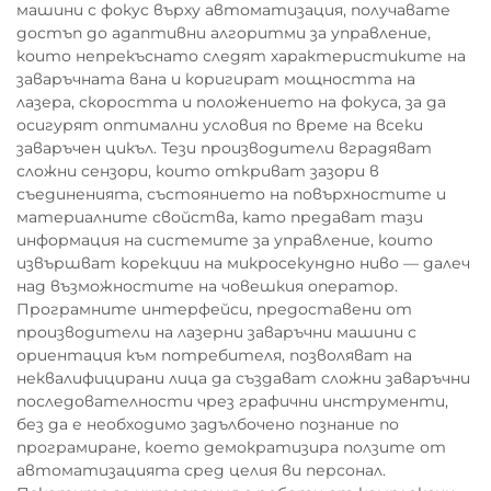
машини с фокус върху автоматизация, получавате
достъп до адаптивни алгоритми за управление,
които непрекъснато следят характеристиките на
заваръчната вана и коригират мощността на
лазера, скоростта и положението на фокуса, за да
осигурят оптимални условия по време на всеки
заваръчен цикъл. Тези производители вградяват
сложни сензори, които откриват зазори в
съединенията, състоянието на повърхностите и
материалните свойства, като предават тази
информация на системите за управление, които
извършват корекции на микросекундно ниво — далеч
над възможностите на човешкия оператор.
Програмните интерфейси, предоставени от
производители на лазерни заваръчни машини с
ориентация към потребителя, позволяват на
неквалифицирани лица да създават сложни заваръчни
последователности чрез графични инструменти,
без да е необходимо задълбочено познание по
програмиране, което демократизира ползите от
автоматизацията сред целия ви персонал.