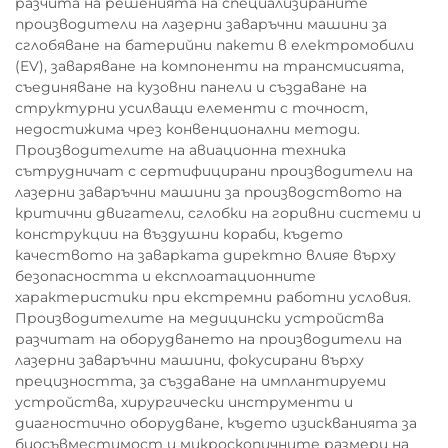
разчита на решенията на специализираните
производители на лазерни заваръчни машини за
сглобяване на батерийни пакети в електромобили
(EV), заваряване на компоненти на трансмисията,
съединяване на кузовни панели и създаване на
структурни усилващи елементи с точност,
недостижима чрез конвенционални методи.
Производителите на авиационна техника
сътрудничат с сертифицирани производители на
лазерни заваръчни машини за производството на
критични двигатели, сглобки на горивни системи и
конструкции на въздушни кораби, където
качеството на заварката директно влияе върху
безопасността и експлоатационните
характеристики при екстремни работни условия.
Производителите на медицински устройства
разчитат на оборудването на производители на
лазерни заваръчни машини, фокусирани върху
прецизността, за създаване на имплантируеми
устройства, хирургически инструменти и
диагностично оборудване, където изискванията за
биосъвместимост и микроскопичните размери на