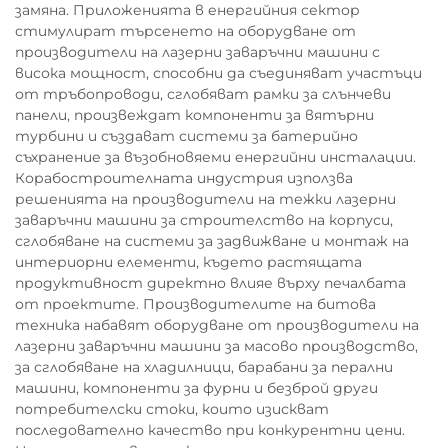
замяна. Приложенията в енергийния сектор
стимулират търсенето на оборудване от
производители на лазерни заваръчни машини с
висока мощност, способни да съединяват участъци
от тръбопроводи, сглобяват рамки за слънчеви
панели, произвеждат компоненти за вятърни
турбини и създават системи за батерийно
съхранение за възобновяеми енергийни инсталации.
Корабостроителната индустрия използва
решенията на производители на тежки лазерни
заваръчни машини за строителство на корпуси,
сглобяване на системи за задвижване и монтаж на
интериорни елементи, където растящата
продуктивност директно влияе върху печалбата
от проектите. Производителите на битова
техника набавят оборудване от производители на
лазерни заваръчни машини за масово производство,
за сглобяване на хладилници, барабани за перални
машини, компоненти за фурни и безброй други
потребителски стоки, които изискват
последователно качество при конкурентни цени.