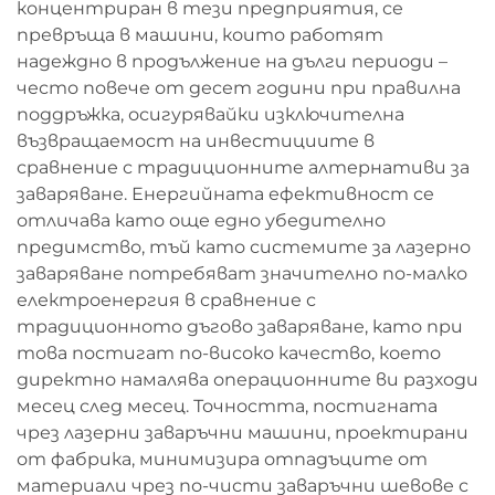
концентриран в тези предприятия, се
превръща в машини, които работят
надеждно в продължение на дълги периоди –
често повече от десет години при правилна
поддръжка, осигурявайки изключителна
възвращаемост на инвестициите в
сравнение с традиционните алтернативи за
заваряване. Енергийната ефективност се
отличава като още едно убедително
предимство, тъй като системите за лазерно
заваряване потребяват значително по-малко
електроенергия в сравнение с
традиционното дъгово заваряване, като при
това постигат по-високо качество, което
директно намалява операционните ви разходи
месец след месец. Точността, постигната
чрез лазерни заваръчни машини, проектирани
от фабрика, минимизира отпадъците от
материали чрез по-чисти заваръчни шевове с