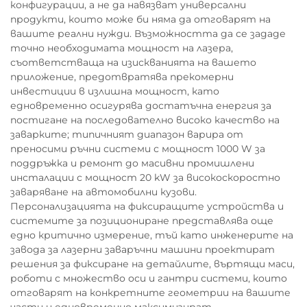
конфигурации, а не да навязват универсални
продукти, които може би няма да отговарят на
вашите реални нужди. Възможността да се зададе
точно необходимата мощност на лазера,
съответстваща на изискванията на вашето
приложение, предотвратява прекомерни
инвестиции в излишна мощност, като
едновременно осигурява достатъчна енергия за
постигане на последователно високо качество на
заварките; типичният диапазон варира от
преносими ръчни системи с мощност 1000 W за
поддръжка и ремонт до масивни промишлени
инсталации с мощност 20 kW за високоскоростно
заваряване на автомобилни кузови.
Персонализацията на фиксиращите устройства и
системите за позициониране представлява още
едно критично измерение, тъй като инженерите на
завода за лазерни заваръчни машини проектират
решения за фиксиране на детайлите, въртящи маси,
роботи с множество оси и гантри системи, които
отговарят на конкретните геометрии на вашите