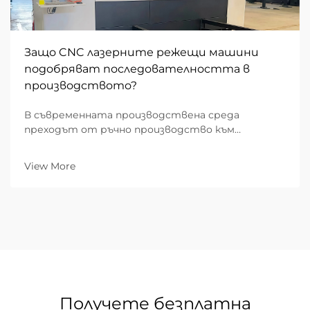
Защо CNC лазерните режещи машини
подобряват последователността в
производството?
В съвременната производствена среда
преходът от ръчно производство към
автоматизирани системи е преразгледал
критериите за качество. За B2B
View More
индустриалните фирми способността да
доставят десет хиляди идентични части е
толкова важна, колкото и способността да
осигурят висока точност и повторяемост...
Получете безплатна