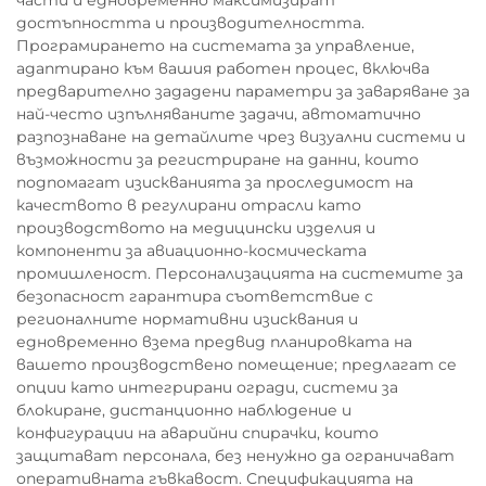
части и едновременно максимизират
достъпността и производителността.
Програмирането на системата за управление,
адаптирано към вашия работен процес, включва
предварително зададени параметри за заваряване за
най-често изпълняваните задачи, автоматично
разпознаване на детайлите чрез визуални системи и
възможности за регистриране на данни, които
подпомагат изискванията за проследимост на
качеството в регулирани отрасли като
производството на медицински изделия и
компоненти за авиационно-космическата
промишленост. Персонализацията на системите за
безопасност гарантира съответствие с
регионалните нормативни изисквания и
едновременно взема предвид планировката на
вашето производствено помещение; предлагат се
опции като интегрирани огради, системи за
блокиране, дистанционно наблюдение и
конфигурации на аварийни спирачки, които
защитават персонала, без ненужно да ограничават
оперативната гъвкавост. Спецификацията на