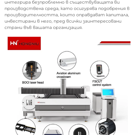
интегрира безпроблемно в съществуващата ви
производствена среда, като осигурява подобрения в
производителността, които оправдават капитала,
инвестирани в него, пред всички заинтересовани
страни във вашата организация.