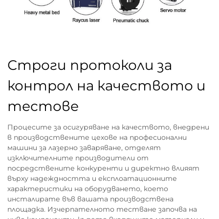
Строги протоколи за
контрол на качеството и
тестове
Процесите за осигуряване на качеството, внедрени
в производствените цехове на професионални
машини за лазерно заваряване, отделят
изключителните производители от
посредствените конкуренти и директно влияят
върху надеждността и експлоатационните
характеристики на оборудването, което
инсталирате във вашата производствена
площадка. Изчерпателното тестване започва на