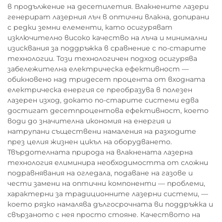
в продължение на десетилетия. Влакнените лазери
генерират лазерния лъч в оптични влакна, допирани
с редки земни елементи, като осигуряват
изключително високо качество на лъча и минимални
изисквания за поддръжка в сравнение с по-старите
технологии. Този технологичен подход осигурява
забележителна електрическа ефективност —
обикновено над тридесет процента от входната
електрическа енергия се преобразува в полезен
лазерен изход, докато по-старите системи едва
достигат десетпроцентова ефективност, което
води до значителна икономия на енергия и
натрупани съществени намаления на разходите
през целия жизнен цикъл на оборудването.
Твърдотелната природа на влакнената лазерна
технология елиминира необходимостта от сложни
подравнявания на огледала, подаване на газове и
чести замени на оптични компоненти — проблеми,
характерни за традиционните лазерни системи, —
което рязко намалява дългосрочната ви поддръжка и
свързаното с нея просто стояне. Качеството на