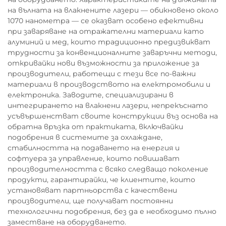
на вълната на влакнените лазери — обикновено около
1070 нанометра — се оказват особено ефективни
при заваряване на отражателни материали като
алуминий и мед, които традиционно предизвикват
трудности за конвенционалните заваръчни методи,
откривайки нови възможности за приложение за
производители, работещи с тези все по-важни
материали в производството на електромобили и
електроника. Заводите, специализирани в
интегрирането на влакнени лазери, непрекъснато
усъвършенстват своите конструкции въз основа на
обратна връзка от практиката, включвайки
подобрения в системите за охлаждане,
стабилността на подаването на енергия и
софтуера за управление, които повишават
производителността с всяко следващо поколение
продукти, гарантирайки, че клиентите, които
установяват партньорства с качествени
производители, ще получават постоянни
технологични подобрения, без да е необходимо пълно
заместване на оборудването.