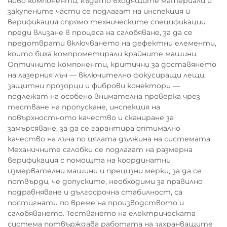
ниво компоненти, където входящите материали и
закупените части се подлагат на инспекция и
верификация спрямо техническите спецификации
преди влизане в процеса на сглобяване, за да се
предотврати включването на дефектни елементи,
които биха компрометирали крайните машини.
Оптичните компоненти, критични за доставянето
на лазерния лъч — включително фокусиращи лещи,
защитни прозорци и фиброви конектори —
подлежат на особено внимателна проверка чрез
тестване на пропускане, инспекция на
повърхностното качество и сканиране за
замърсяване, за да се гарантира оптимално
качество на лъча по цялата дължина на системата.
Механичните сглобки се подлагат на размерна
верификация с помощта на координатни
измервателни машини и прецизни мерки, за да се
потвърди, че допуските, необходими за правилно
подравняване и дългосрочна стабилност, са
постигнати по време на производството и
сглобяването. Тестването на електрическата
система потвърждава работата на захранващите