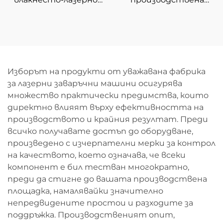
устройство за
линия за рязане с
рязане
влакнест лазер с
навиване 3015GU
Изборът на продукти от уважавана фабрика
за лазерни заваръчни машини осигурява
множество практически предимства, които
директно влияят върху ефективността на
производството и крайния резултат. Преди
всичко получавате достъп до оборудване,
произведено с изчерпателни мерки за контрол
на качеството, което означава, че всеки
компонент е бил тестван многократно,
преди да стигне до вашата производствена
площадка, намалявайки значително
непредвидените простои и разходите за
поддръжка. Производственият опит,