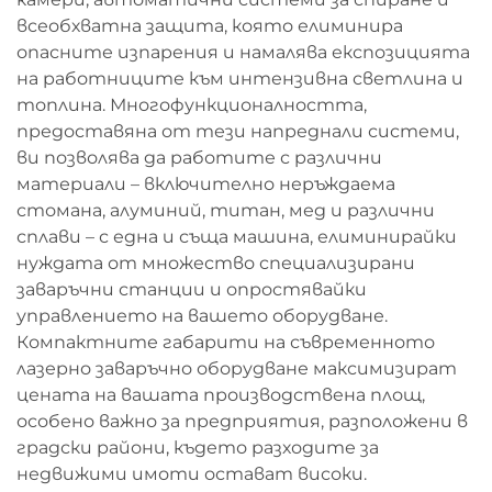
всеобхватна защита, която елиминира
опасните изпарения и намалява експозицията
на работниците към интензивна светлина и
топлина. Многофункционалността,
предоставяна от тези напреднали системи,
ви позволява да работите с различни
материали – включително неръждаема
стомана, алуминий, титан, мед и различни
сплави – с една и съща машина, елиминирайки
нуждата от множество специализирани
заваръчни станции и опростявайки
управлението на вашето оборудване.
Компактните габарити на съвременното
лазерно заваръчно оборудване максимизират
цената на вашата производствена площ,
особено важно за предприятия, разположени в
градски райони, където разходите за
недвижими имоти остават високи.