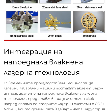
Интеграция на
напреднала влакнена
лазерна технология
Съвременните производствени мощности за
лазерни заваръчни машини поставят акцент върху
интегрирането на напреднала влакнена лазерна
технология, представляваща значителен скок
напред спрямо по-старите лазерни системи с CO2 и
Nd:YAG, които доминираха в заваръчната индустрия