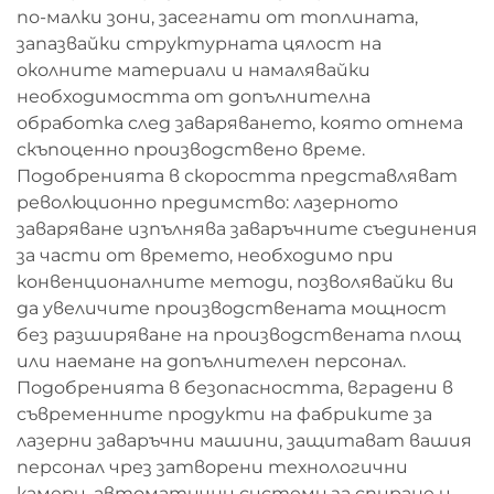
по-малки зони, засегнати от топлината,
запазвайки структурната цялост на
околните материали и намалявайки
необходимостта от допълнителна
обработка след заваряването, която отнема
скъпоценно производствено време.
Подобренията в скоростта представляват
революционно предимство: лазерното
заваряване изпълнява заваръчните съединения
за части от времето, необходимо при
конвенционалните методи, позволявайки ви
да увеличите производствената мощност
без разширяване на производствената площ
или наемане на допълнителен персонал.
Подобренията в безопасността, вградени в
съвременните продукти на фабриките за
лазерни заваръчни машини, защитават вашия
персонал чрез затворени технологични
камери, автоматични системи за спиране и