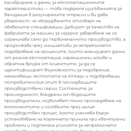
калибриране и данни за експлоатационните
характеристики — това подкрепя изискванията за
валидация в регулираните отрасли и ви дава
увереност, че оборудването отговаря на
обявените спецификации. Девизът за качество на
фабриката за машини за лазерно заваряване не се
ограничава само до първоначалното производство, а
продължава чрез инициативи за непрекъснато
подобряване на процесите, които анализират данни
от реална експлоатация, гаранционни искове и
обратна връзка от клиентите, за да се
идентифицират възможности за подобрение,
намаляващи честотата на откази и подобряващи
потребителския опит в последващите
производствени серии. Системите за
проследимост, внедрени от водещите
производители, позволяват пълно проследяване на
компонентите и сглобките през целия
производствен процес, което улеснява бързо
установяване на коренната причина при евентуални
проблеми и подпомага усилията за непрекъснато