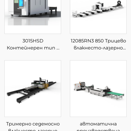
3015HSD
12085RN3 850 Трицево
Контейнерен тип с
влакнесто-лазерно
затворена сменяема
устройство за
платформа за фибер
рязане на тръби
лазерна рязка
Тримерно седемосно
автоматична
влакнесто-лазерно
производствена