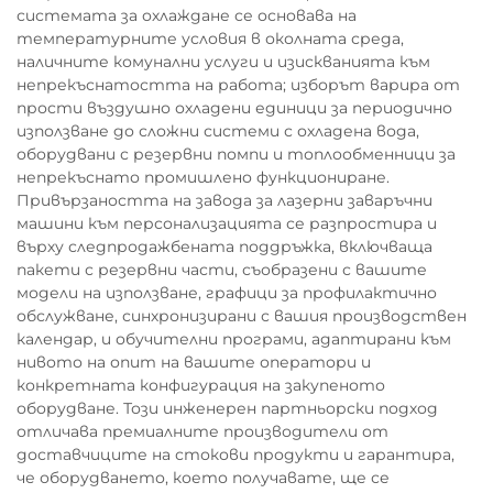
системата за охлаждане се основава на
температурните условия в околната среда,
наличните комунални услуги и изискванията към
непрекъснатостта на работа; изборът варира от
прости въздушно охладени единици за периодично
използване до сложни системи с охладена вода,
оборудвани с резервни помпи и топлообменници за
непрекъснато промишлено функциониране.
Привързаността на завода за лазерни заваръчни
машини към персонализацията се разпростира и
върху следпродажбената поддръжка, включваща
пакети с резервни части, съобразени с вашите
модели на използване, графици за профилактично
обслужване, синхронизирани с вашия производствен
календар, и обучителни програми, адаптирани към
нивото на опит на вашите оператори и
конкретната конфигурация на закупеното
оборудване. Този инженерен партньорски подход
отличава премиалните производители от
доставчиците на стокови продукти и гарантира,
че оборудването, което получавате, ще се