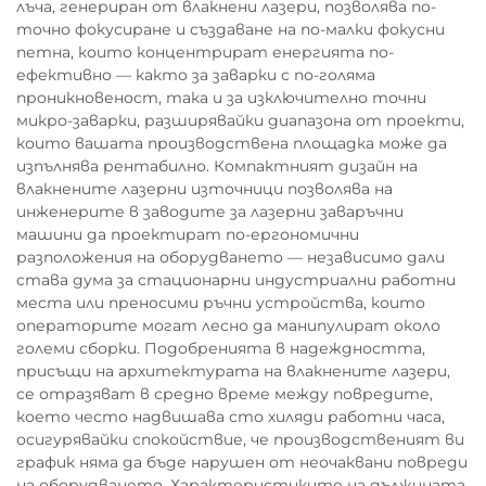
лъча, генериран от влакнени лазери, позволява по-
точно фокусиране и създаване на по-малки фокусни
петна, които концентрират енергията по-
ефективно — както за заварки с по-голяма
проникновеност, така и за изключително точни
микро-заварки, разширявайки диапазона от проекти,
които вашата производствена площадка може да
изпълнява рентабилно. Компактният дизайн на
влакнените лазерни източници позволява на
инженерите в заводите за лазерни заваръчни
машини да проектират по-ергономични
разположения на оборудването — независимо дали
става дума за стационарни индустриални работни
места или преносими ръчни устройства, които
операторите могат лесно да манипулират около
големи сборки. Подобренията в надеждността,
присъщи на архитектурата на влакнените лазери,
се отразяват в средно време между повредите,
което често надвишава сто хиляди работни часа,
осигурявайки спокойствие, че производственият ви
график няма да бъде нарушен от неочаквани повреди
на оборудването. Характеристиките на дължината