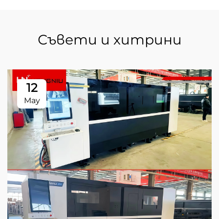
Съвети и хитрини
12
May