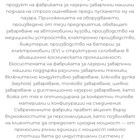
продукт на фабриката за лазерни заваръчни машини
подлага на строго оценяване преди пускането му на
пазара. Приложенията на оборудването,
произведено от тези предприятия, обхващат
заваряване на автомобилни кузови, производство на
медицински устройства, електронно производство,
бижутерия, производство на батерии за
електромобили (EV) и структурно сглобяване в
авиационно-космическата промишленост.
Екосистемата на фабриката за лазерни заваръчни
машини поддържа различни заваръчни техники,
включително кондуктивно заваряване, ключова дупка
(keyhole) заваряване, точково заваряване, шевно
заваряване и дистанционно лазерно заваряване, като
всяка от тях е оптимизирана за конкретни типове
материали и конфигурации на съединения.
Съвременните фабрики правят акцент върху
възможностите за персонализация, като позволяват
на клиентите да определят изходна мощност — от
преносими ръчни единици с мощност няколко
стотици вата до индустриални системи с