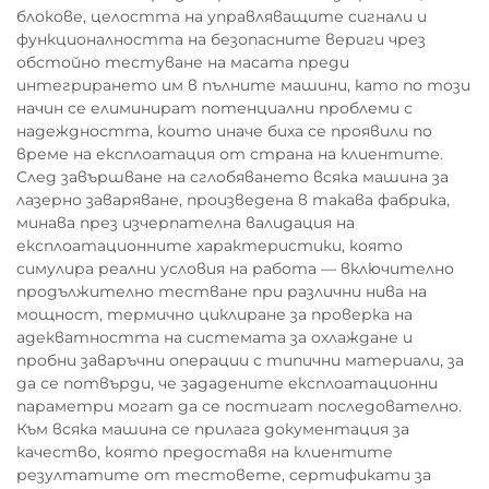
блокове, целостта на управляващите сигнали и
функционалността на безопасните вериги чрез
обстойно тестуване на масата преди
интегрирането им в пълните машини, като по този
начин се елиминират потенциални проблеми с
надеждността, които иначе биха се проявили по
време на експлоатация от страна на клиентите.
След завършване на сглобяването всяка машина за
лазерно заваряване, произведена в такава фабрика,
минава през изчерпателна валидация на
експлоатационните характеристики, която
симулира реални условия на работа — включително
продължително тестване при различни нива на
мощност, термично циклиране за проверка на
адекватността на системата за охлаждане и
пробни заваръчни операции с типични материали, за
да се потвърди, че зададените експлоатационни
параметри могат да се постигат последователно.
Към всяка машина се прилага документация за
качество, която предоставя на клиентите
резултатите от тестовете, сертификати за