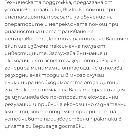
Техническата поддръжка, предлагана от
установени фабрики, включва помощ при
инсталацията, програми за обучение на
операторите и непрекъсната помощ при
диагностика и отстраняване на
неизправности, което гарантира, че вашият
екип ще извлече максимална полза от
инвестициите. Заслужава внимание и
екологичният аспект: лазерното заваряване
генерира минимални отпадъци, не използва
разходни електроди и в много случаи
елиминира необходимостта от защитни
газове, което помага на вашата организация
да изпълнява все по-строгите екологични
регулации и привлича екологично съзнателни
клиенти, които отделят приоритет на
устойчивите производствени практики в
цялата си верига за доставки.