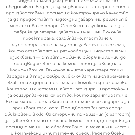
индустриална заваръчна технология, като
обединяват водещи изследвания, инженерен опит и
производствени процеси с контролирано качество,
за да предоставят надеждни заваръчни решения в
множество сектори. Основната функция на една
фабрика за лазерни заваръчни машини включва
проектиране, сглобяване, тестване и
разпространение на лазерни заваръчни системи,
които отговарят на разнообразни индустриални
изисквания — от автомобилни сборъчни линии до
производството на компоненти за авиация и
космонавтика. Технологичните характеристики,
вградени в тези фабрики, включват най-съвременна
влакнена лазерна технология, компютърно числови
контролни системи и автоматизирани протоколи
за осигуряване на качество, които гарантират, че
всяка машина отговаря на строгите стандарти за
производителност. Производствената среда
обикновено включва стерилни помещения (cleanroom)
за чувствителни оптични компоненти, центрове за
прецизно машинно обработване на механични части
и комплексни изпитателни среди, където всеки