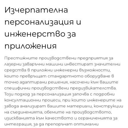
Изчерпателна
персонализация и
инженерство за
приложения
Престижните производствени предприятия за
лазерни заваръчни машини инвестират значителни
средства в приложни инженерни възможности,
които превръщат стандартното оборудване в
точно адаптирани решения, насочени към вашите
специфични производствени предизвикателства.
Този подход за персонализация започва с подробни
консултационни процеси, при които инженерите на
завода анализират вашите материали, конструкции
на съединенията, обемите на производството,
изискванията към качеството и ограниченията за
интеграция, за да препоръчат оптимални