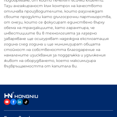
подобряване, от които печелят всички клиенти.
Тази ангажираност към контрол на качеството
отличава производителите, които разглеждат
своите продукти като дългосрочни партньорства,
от онези, които се фокусират единствено върху
обема на транзакциите, като гарантира, че
инвестициите ви в технологията за лазерно
заваряване ще осигуряват надеждна експлоатация
година след година и ще минимизират общата
стойност на собствеността благодарение на
намалените изисквания за поддръжка и удължения
живот на оборудването, което максимизира
възвръщаемостта от капитала ви.