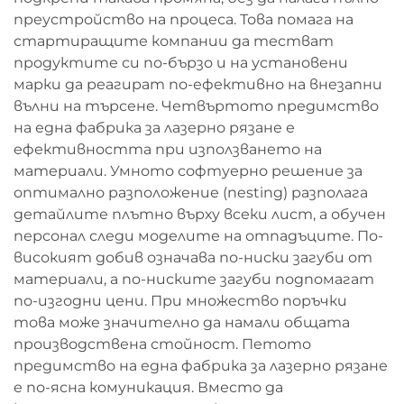
преустройство на процеса. Това помага на
стартиращите компании да тестват
продуктите си по-бързо и на установени
марки да реагират по-ефективно на внезапни
вълни на търсене. Четвъртото предимство
на една фабрика за лазерно рязане е
ефективността при използването на
материали. Умното софтуерно решение за
оптимално разположение (nesting) разполага
детайлите плътно върху всеки лист, а обучен
персонал следи моделите на отпадъците. По-
високият добив означава по-ниски загуби от
материали, а по-ниските загуби подпомагат
по-изгодни цени. При множество поръчки
това може значително да намали общата
производствена стойност. Петото
предимство на една фабрика за лазерно рязане
е по-ясна комуникация. Вместо да