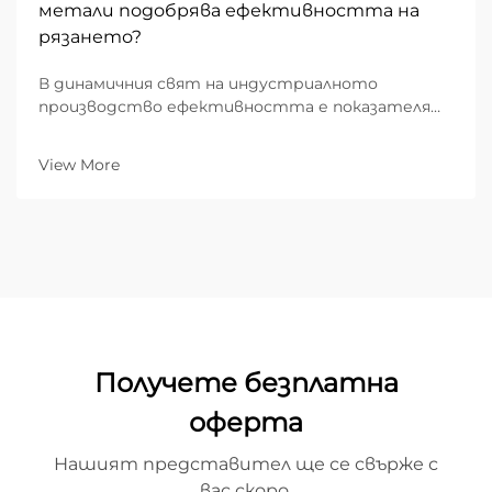
метали подобрява ефективността на
рязането?
В динамичния свят на индустриалното
производство ефективността е показателят,
който определя рентабилността. За B2B
фабрикационни предприятия преходът от
View More
традиционното механично рязане към
напреднали лазерни рязачки се е оказал най-...
Получете безплатна
оферта
Нашият представител ще се свърже с
вас скоро.