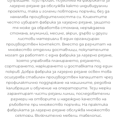
изпращане. Този процес позволява на фабриката за
лазерно рязане да обслужва както индивидуални
проекти, така и големи повторни поръчки, без да
намалява производителността си. Клиентите
често избират фабрика за лазерно рязане, защото
тя може да обработва стомана, неръждаема
стомана, алуминий, месинг, акрил, дърво и други
листови материали в един организиран
производствен контекст. Вместо да разчитат на
множество отделни доставчици, покупателите
могат да работят с една фабрика за лазерно рязане,
която управлява планирането, рязането,
сортирането, маркирането и доставката под един
покрив. Добра фабрика за лазерно рязане освен това
осигурява стабилен производствен капацитет чрез
профилактично поддържане на машините, редовна
калибрация и обучение на операторите. Тези мерки
гарантират чисти рязани линии, последователни
размери на отворите и надеждно качество на
ръбовете при множество поръчки. На практика
фабриката за лазерно рязане обслужва множество
сектори, включително мебели, табелопис,