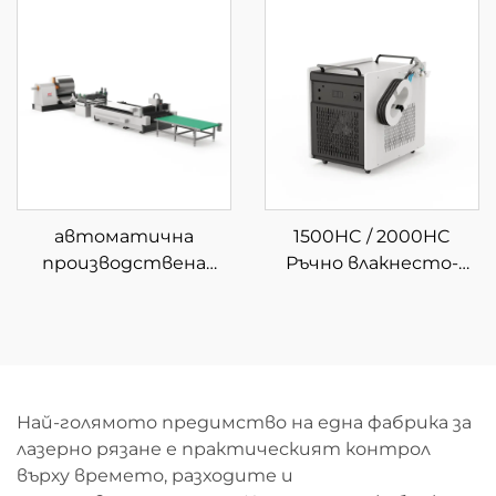
автоматично
зареждане и
разтоварване на
материали
автоматична
1500HC / 2000HC
производствена
Ръчно влакнесто-
линия за рязане с
лазерно почистващо
влакнест лазер с
устройство с водно
навиване 3015GU
охлаждане
Най-голямото предимство на една фабрика за
лазерно рязане е практическият контрол
върху времето, разходите и