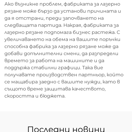
Ако възникне проблем, фабриката за лазерно
рязане може бързо да установи причината и
да я отстрани, преди започването на
следващата партида. Накрая, фабриката за
лазерно рязане подпомага бизнес растежа. С
увеличаването на обема на вашите поръчки
способна фабрика за лазерно рязане може да
добави допълнителни смени, да разпредели
времето за работа на машините и да
поддържа стабилни графици. Така вие
получавате производствен партньор, който
се мащабира заедно с вашите нужди, като в
същото време защитава качеството,
скоростта и бюджета.
Последни новини