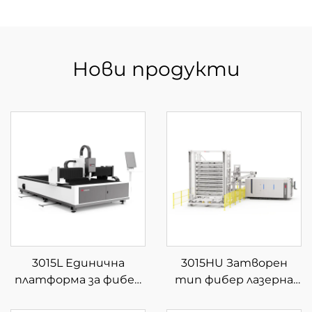
Нови продукти
3015L Единична
3015HU Затворен
платформа за фибер
тип фибер лазерна
лазерна рязка
машина за рязане с