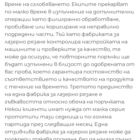
време на сглобяването. Екипите прекарват
по-малко време в изпълнение на допълнителни
операции като филигранно обработване,
пробиване или коригиране на неправилно
подредени части. Тъй като фабриката за
лазерно рязане контролира настройката на
машините и проверките за качество, тя
може да осигури, че повторните поръчки ще
бъдат изпълнени в близост до одобрената от
вас проба, което гарантира постоянство на
съответствието и качеството на продукта
с течение на времето. Третото предимство
на една фабрика за лазерно рязане е
гъвкавостта относно обема на поръчката.
Някои клиенти имат нужда от малка серия
прототипи тази седмица и по-голяма
партида през следващия месец. Една
отзивчива фабрика за лазерно рязане може да
подкрепи такава промяна, без да налага пълно