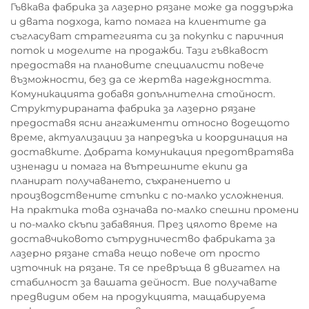
Гъвкава фабрика за лазерно рязане може да поддържа
и двата подхода, като помага на клиентите да
съгласуват стратегията си за покупки с паричния
поток и моделите на продажби. Тази гъвкавост
предоставя на плановите специалисти повече
възможности, без да се жертва надеждността.
Комуникацията добавя допълнителна стойност.
Структурираната фабрика за лазерно рязане
предоставя ясни ангажименти относно водещото
време, актуализации за напредъка и координация на
доставките. Добрата комуникация предотвратява
изненади и помага на вътрешните екипи да
планират получаването, съхранението и
производствените стъпки с по-малко усложнения.
На практика това означава по-малко спешни промени
и по-малко скъпи забавяния. През цялото време на
доставчиковото сътрудничество фабриката за
лазерно рязане става нещо повече от просто
източник на рязане. Тя се превръща в двигател на
стабилност за вашата дейност. Вие получавате
предвидим обем на продукцията, мащабируема