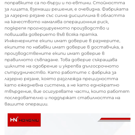
поправките са по-бързи и по-евтини. Стойността
за лицата, вземащи решения, е очевидна. Фабриката
за лазерно рязане със силна дисциплина в областта
на качеството намалява операционния риск,
подкрепя прогнозируемото производство и
повишава доверието във всяка пратка.
Инженерните екипи имат доверие в размерите,
екипите по набавки имат доверие в доставчика, а
производствените екипи имат доверие в
правилното съвпадане. Това доверие съкращава
циклите на одобрение и укрепва дългосрочното
сътрудничество. Като работите с фабрика за
лазерно рязане, която разглежда прецизността
като ежедневна система, а не като еднократно
твърдение, вие осигурявате части, които работят
последователно и поддържат стабилността на
вашите операции.