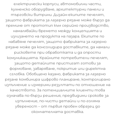
електрически корпуси, автомобилни части,
кухненско оборудване, архитектурни панели и
търговски витрини. Дизайн-екипите печелят,
защото фабриката за лазерно рязане може бързо да
премине от прототип към серийно производство,
намалявайки времето между концепцията и
излизането на продукта на пазара. Екипите по
набавяне печелят, защото фабриката за лазерно
рязане може да консолидира доставките, да намали
рисковете при обработката и да опрости
комуникацията. Крайните потребители печелят,
защото детайлите пристигат готови за
формоване, заваряване, покритие или директна
сглобка. Обобщено казано, фабриката за лазерно
рязане комбинира цифрово планиране, контролирано
изпълнение и измерими резултати по отношение на
качеството. За потенциалните клиенти това
означава по-бързи решения, предвидими срокове за
изпълнение, по-чисти детайли и по-голяма
увереност – от първия пробен образец до
окончателната доставка.