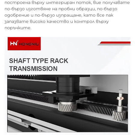
построена върху интегриран поток, вие получавате
по-бързо изготвяне на пробни образци, по-бързо
одобрение и по-бързо изпращане, като все пак
запазвате високо качество и контрол върху
поръчките.