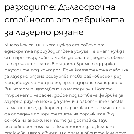
разходите: Дългосрочна
стойност от фабриката
за лазерно рязане
Много компании имат нужда от повече от
еднократна производствена услуга. Те имат нужда
от партньор, който може да расте заедно с обема
на поръчките, като в същото време поддържа
разходите под контрол. Една компетентна фабрика
за лазерно рязане осигурява това равновесие чрез
мащабируема мощност, организирано планиране и
внимателно използване на материали. Когато
търсенето нарасне, добре подготвена фабрика за
лазерно рязане може да увеличи работните часове
на машините, да коригира графиките на смяните и
да определя приоритетите на поръчките въз
основа на ангажиментите за доставка. Тази
способност помага на клиентите да избегнат
прекъсванията, свързани с преминаването към друг