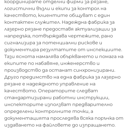
координирате отделни фирми за рязане,
логистични възли и екипи за контрол на
качеството, клиентите общуват с един
контактен служител. Надеждна фабрика за
лазерно рязане предоставя актуализации за
напредъка, потвърждава чертежите, рано
сигнализира за потенциални рискове и
документира резултатите от инспекциите.
Тази яснота намалява объркването и помага на
екипите по набавяне, инженерство и
производство да останат синхронизирани.
Друго предимство на една фабрика за лазерно
рязане е надеждното управление на
качеството. Операторите следват
стандартизирани работни инструкции,
инспекторите използват предварително
определени контролните точки, а
документацията проследява всяка поръчка от
издаването на файловете до изпращането.