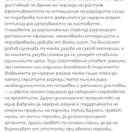
доставчик по време на периоди на растеж.
Ефективността по отношение на разходите също
се подобрява, когато фабриката за лазерно рязане
оптимизира използването на листовете.
Плановете за разположение (nesting) разполагат
детайлите ефикасно, намалявайки отпадъците и
подобрявайки добива от всеки лист. По-високият
добив означава по-малко загуба на суров материал, а
по-малката загуба помага да се запазят стабилни
единичните цени. Тези спестявания стават значими
при месечни или годишни колебания в търсенето.
Фабриката за лазерно рязане може също така да
намали скритите разходи, като минимизира
необходимостта от поправки и закъснели доставки
— и двете могат сериозно да накърнят маржовете
на проектите. Друго дългосрочно предимство на
една фабрика за лазерно рязане е поддръжката на
смесени профили на поръчки. Някои бизнеси правят
малки, но чести поръчки, за да контролират
запасите. Други правят по-големи серии, за да се
възползват от отстъпки при обемни поръчки.