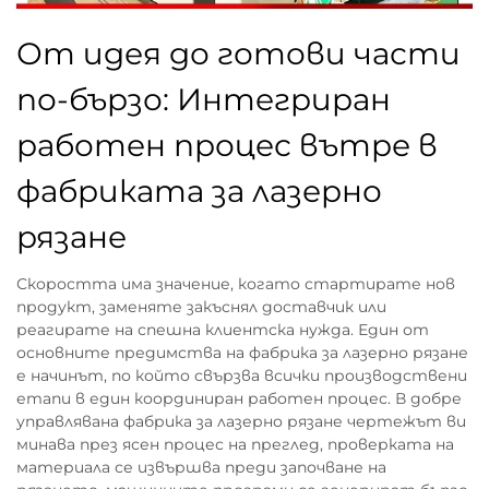
От идея до готови части
по-бързо: Интегриран
работен процес вътре в
фабриката за лазерно
рязане
Скоростта има значение, когато стартирате нов
продукт, заменяте закъснял доставчик или
реагирате на спешна клиентска нужда. Един от
основните предимства на фабрика за лазерно рязане
е начинът, по който свързва всички производствени
етапи в един координиран работен процес. В добре
управлявана фабрика за лазерно рязане чертежът ви
минава през ясен процес на преглед, проверката на
материала се извършва преди започване на