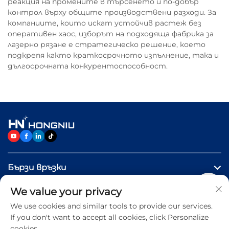
реакция на промените в търсенето и по-добър
контрол върху общите производствени разходи. За
компаниите, които искат устойчив растеж без
оперативен хаос, изборът на подходяща фабрика за
лазерно рязане е стратегическо решение, което
подкрепя както краткосрочното изпълнение, така и
дългосрочната конкурентоспособност.
Бързи връзки
We value your privacy
ПРОДУКТИ
We use cookies and similar tools to provide our services.
If you don't want to accept all cookies, click Personalize
Свържете се с нас
cookies.