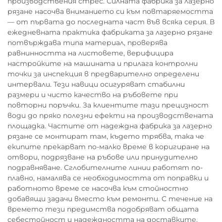
производствения стрес. Силната фабрика за лазерно
рязане насочва вниманието си към повтаряемостта
— от първата до последната част във всяка серия. В
ежедневната практика фабриката за лазерно рязане
потвърждава типа материал, проверява
равнинността на листовете, верифицира
настройките на машината и прилага контролни
точки за инспекция в предварително определени
интервали. Тези навици осигуряват стабилни
размери и чисто качество на ръбовете при
повторни поръчки. За клиентите тази прецизност
води до пряко полезни ефекти на производствената
площадка. Частите от надеждна фабрика за лазерно
рязане се монтират там, където трябва, така че
екипите прекарват по-малко време в коригиране на
отвори, подрязване на ръбове или принудително
подравняване. Сглобителните линии работят по-
плавно, намалява се необходимостта от поправки и
работното време се насочва към стойностно
добавящи задачи вместо към ремонти. С течение на
времето тези предимства подобряват общата
себестойност и надеждността на доставките.