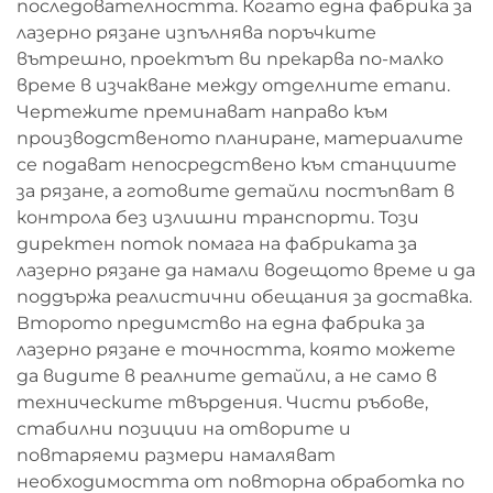
последователността. Когато една фабрика за
лазерно рязане изпълнява поръчките
вътрешно, проектът ви прекарва по-малко
време в изчакване между отделните етапи.
Чертежите преминават направо към
производственото планиране, материалите
се подават непосредствено към станциите
за рязане, а готовите детайли постъпват в
контрола без излишни транспорти. Този
директен поток помага на фабриката за
лазерно рязане да намали водещото време и да
поддържа реалистични обещания за доставка.
Второто предимство на една фабрика за
лазерно рязане е точността, която можете
да видите в реалните детайли, а не само в
техническите твърдения. Чисти ръбове,
стабилни позиции на отворите и
повтаряеми размери намаляват
необходимостта от повторна обработка по