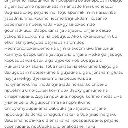
рязането, машинните програми се генерират бързо,
а детайлите преминават направо към инспекция
веднага след рязането. Този кратък път намалява
забавянията, които често възникват, когато
работата преминава между множество
доставчици. Фабриката за лазерно рязане също
ускорява циклите на ревизии. Ако инженерният ви
екип актуализира размера на отвор,
местоположението на изпъкналост или външния
контур, фабриката за лазерно рязане може да зареди
коригирания файл и да изреже нов образец с
минимално чакане. Това помага на екипите бързо да
валидират промените в дизайна и да избягнат дълги
паузи между вземането на решения. За
покупателите това означава по-малко спрени
проекти и по-силен контрол върху датите на
стартиране. Друга причина, поради която това има
значение, е видимостта на поръчките.
Структурираната фабрика за лазерно рязане
проследява всяка стадия, така че вие знаете дали
вашата поръчка е в етапа на програмиране, рязане,
сортиране, проверка или опаковане. Тази