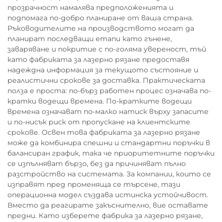
прозрачност намалява предположенията и
подпомага по-добро планиране от ваша страна.
Ръководителите на производството могат да
планират последващи етапи като гънене,
заваряване и покритие с по-голяма увереност, тъй
като фабриката за лазерно рязане предоставя
надеждна информация за текущото състояние и
реалистични срокове за доставка. Практическата
полза е проста: по-бърз работен процес означава по-
кратки водещи времена. По-кратките водещи
времена означават по-малко натиск върху запасите
и по-нисък риск от пропускане на клиентските
срокове. Освен това фабриката за лазерно рязане
може да комбинира спешни и стандартни поръчки в
балансиран график, така че приоритетните поръчки
се изпълняват бързо, без да причиняват пълно
разстройство на системата. За компании, които се
изправят пред променяща се търсене, тази
операционна модел създава истинска устойчивост.
Вместо да реагирате закъснително, вие оставате
предни. Като изберете фабрика за лазерно рязане,