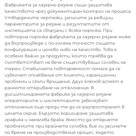
Фабриката за лазерно рязане също защитава
качеството чрез документиран контрол на процеса.
Утвърдените чертежи, записите за ревизии,
параметрите за рязане и резултатите от
инспекцията са свързани с всяка поръчка. При
повторна поръчка фабриката за лазерно рязане може
да възпроизведе с по-голяма точност същата
конфигурация и целево ниво на качество. Това е
особено важно за продукти, които трябва да
съответстват на вече съществуващи сглобки на
терен. Стабилната повтаряемост помага да се
избегнат оплаквания от клиенти, гаранционни
проблеми и скъпи връщания. Друг ключов аспект е
ранното откриване на отклонения. В
дисциплинираната фабрика за лазерно рязане
операторите и инспекторите забелязват
отклонения още преди те да се разпространят в
цялата серия. Бързото коригиране защитава
графика и намалява брака. Вместо да откриете
проблемите при крайната сглобка, вие ги засичате
по време на производствения процес, където