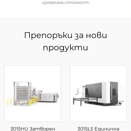
измерима стойност.
Препоръки за нови
продукти
3015HU Затворен
3015LS Единична