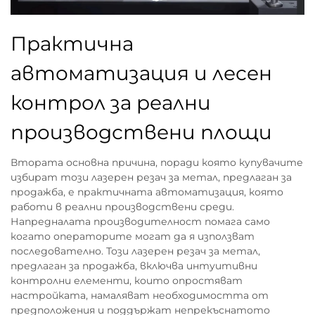
Практична
автоматизация и лесен
контрол за реални
производствени площи
Втората основна причина, поради която купувачите
избират този лазерен резач за метал, предлаган за
продажба, е практичната автоматизация, която
работи в реални производствени среди.
Напредналата производителност помага само
когато операторите могат да я използват
последователно. Този лазерен резач за метал,
предлаган за продажба, включва интуитивни
контролни елементи, които опростяват
настройката, намаляват необходимостта от
предположения и поддържат непрекъснатото