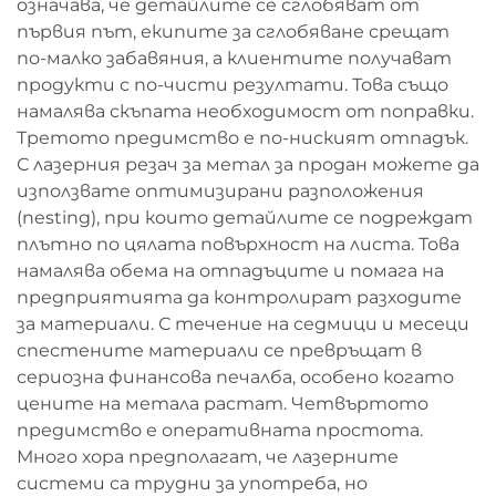
означава, че детайлите се сглобяват от
първия път, екипите за сглобяване срещат
по-малко забавяния, а клиентите получават
продукти с по-чисти резултати. Това също
намалява скъпата необходимост от поправки.
Третото предимство е по-ниският отпадък.
С лазерния резач за метал за продан можете да
използвате оптимизирани разположения
(nesting), при които детайлите се подреждат
плътно по цялата повърхност на листа. Това
намалява обема на отпадъците и помага на
предприятията да контролират разходите
за материали. С течение на седмици и месеци
спестените материали се превръщат в
сериозна финансова печалба, особено когато
цените на метала растат. Четвъртото
предимство е оперативната простота.
Много хора предполагат, че лазерните
системи са трудни за употреба, но