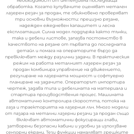
необходимост от интензивна последваща
обработка. Когато купувачите оценяват метален
лазерен резач за продан, те обикновено проверяват
три основни възможности: прецизно рязане,
надежден ежедневен капацитет и лесна
експлоатация. Силна модел поддържа както тънки,
така и дебели листове, запазва постоянство в
качеството на рязане от първата до последната
детайл и помага на операторите бързо да
превключват между различни задачи. В практическия
режим на работа металният лазерен резач за
продан комбинира управление на движението,
регулиране на лазерната мощност и софтуерно
планиране на задачите. Операторът импортира
чертеж, задава типа и дебелината на материала и
стартира производствения процес. Машината
автоматично контролира скоростта, потока на
газа и траекторията на лазерния лъч. Много модели
от пазара на метални лазерни резачи за продан също
включват автоматични фокусиращи глави,
затворени безопасни кабини и удобни за използване
сензорни екрани. Тези функции намаляват грешките