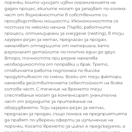
поръчки, които излизат извън ограниченията на
даден процес, екипите могат да запазват по-голяма
част от възможностите в собствените си
производствени мощности. Икономичността се
постига по няколко начина. Първо, работните
процеси, оптимизирани за гнездене (nesting), в този
лазерен резач за метал, предлаган за продан,
намаляват отпадъците от материала, като
разполагат детайлите по-плътно един до друг.
Второ, точността при рязане намалява
необходимостта от поправки и брак. Трето,
стабилната работа подпомага по-висока
продуктивност по смени. Всеки от тези фактори
намалява действителната себестойност на всяка
готова част. С течение на времето тези
спестявания могат да компенсират значителна
част от разходите за притежание на
оборудването. Този лазерен резач за метал,
предлаган за продан, също помага на предприятията
да правят по-уверени оферти за изпълнение на
поръчки. Когато времето за цикъл е предсказуемо, а