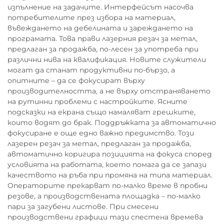
изпълнение на задачите. Интерфейсът насочва
потребителите през избора на материал,
въвеждането на дебелината и зареждането на
програмата. Това прави лазерния резач за метал,
предлаган за продажба, по-лесен за употреба при
различни нива на квалификация. Новите служители
могат да станат продуктивни по-бързо, а
опитните – да се фокусират върху
производителността, а не върху отстраняването
на рутинни проблеми с настройките. Ясните
подсказки на екрана също намаляват грешките,
които водят до брак. Поддръжката за автоматично
фокусиране е още едно важно предимство. Този
лазерен резач за метал, предлаган за продажба,
автоматично коригира позицията на фокуса според
условията на работата, което помага да се запази
качеството на ръба при промяна на типа материал.
Операторите прекарват по-малко време в пробни
резове, а производствената площадка – по-малко
пари за загубени листове. При смесени
производствени графици тази спестена времева