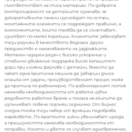
съответстват на типа материал. По-добрата
контролираност на детайлите означава, че
декоративните панели изглеждат по-остри,
монтажните елементи се подреждат правилно, а
компонентите, които трябва да се съчетават,
изискват по-малко корекции. Клиентите забелязват
тези разлики в качеството веднага. Друго
предимство е намаляването на задръжките.
Метален лазерен резач с високо ускорение и
стабилно движение поддържа висок капацитет
дори при сложни файлове с детайли. Вместо да
чакат една критична машина да завърши дълга
опашка от задачи, производственият процес може
да протича по-равномерно. По-равномерният поток
намалява необходимостта от работа извън
редовното работно време и помага на екипите да
изпълняват повече поръчки седмично. От бизнес
гледна точка този набор от функции подобрява
маржовете. По-кратките цикли увеличават изхода,
а прецизността намалява необходимостта от
поправки. Когато и двете се случват едновременно,