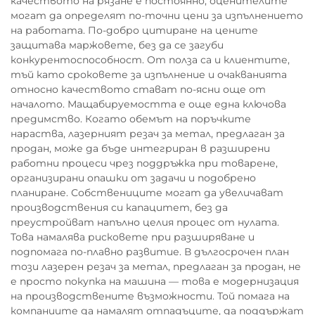
качеството на рязане е постоянно, оценителите
могат да определят по-точни цени за изпълнението
на работата. По-добро цитиране на цените
защитава маржовете, без да се загуби
конкурентоспособност. От полза са и клиентите,
тъй като сроковете за изпълнение и очакванията
относно качеството стават по-ясни още от
началото. Мащабируемостта е още една ключова
предимство. Когато обемът на поръчките
нараства, лазерният резач за метал, предлаган за
продан, може да бъде интегриран в разширени
работни процеси чрез поддръжка при товарене,
организирани опашки от задачи и подобрено
планиране. Собствениците могат да увеличават
производствения си капацитет, без да
преустройват напълно целия процес от нулата.
Това намалява рисковете при разширяване и
подпомага по-плавно развитие. В дългосрочен план
този лазерен резач за метал, предлаган за продан, не
е просто покупка на машина — това е модернизация
на производствените възможности. Той помага на
компаниите да намалят отпадъците, да поддържат