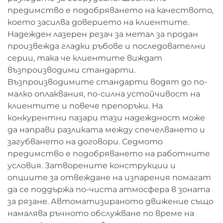
предимство е подобряването на качеството,
което засилва доверието на клиентите.
Надежден лазерен резач за метал за продан
произвежда гладки ръбове и последователни
серии, така че клиентите виждат
възпроизводими стандарти.
Възпроизводимите стандарти водят до по-
малко оплаквания, по-силна устойчивост на
клиентите и повече препоръки. На
конкурентни пазари тази надеждност може
да направи разликата между спечелването и
загубването на договори. Седмото
предимство е подобряването на работните
условия. Затворените конструкции и
опциите за отвеждане на изпарения помагат
да се поддържа по-чиста атмосфера в зоната
за рязане. Автоматизираното движение също
намалява ръчното обслужване по време на