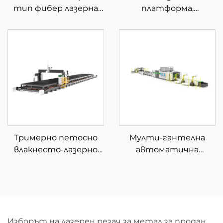
тип фибер лазерна
платформа,
машина за рязане с
затворена фибер
автоматично
лазерна машина за
зареждане и
рязане
разтоварване на
материали
Тримерно петосно
Мулти-гантелна
влакнесто-лазерно
автоматична
устройство за
машина за
рязане
размотаване и
рязане с влакнест
лазер
Изборът на лазерен резач за метал за продан