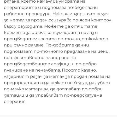
рязане, което намалява умората на
операторите и подпомага по-безопасни
работни процедури. Накрая, лазерният резач
за метал за продан осигурява по-ясен контрол
върху разходите. Можете да отчитате
времето за цикъл, консумацията на газ и
производителността по-точно, отколкото
при ръчно рязане. По-добрите данни
подпомагат по-точното предлагане на цени,
по-ефективното планиране на
производствените графици и по-добро
планиране на печалбата. Просто казано,
лазерният резач за метал за продан помага на
предприятията да режат по-бързо, да губят
по-малко материал, да доставят по-добри
детайли и да управляват по-предсказуема
операция.