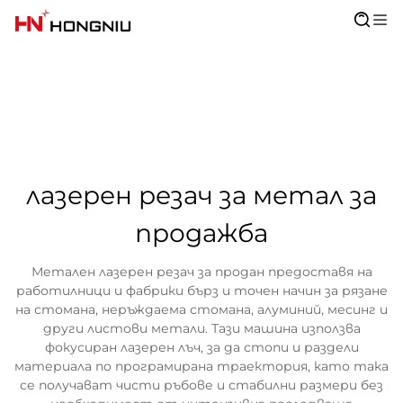
лазерен резач за метал за
продажба
Метален лазерен резач за продан предоставя на
работилници и фабрики бърз и точен начин за рязане
на стомана, неръждаема стомана, алуминий, месинг и
други листови метали. Тази машина използва
фокусиран лазерен лъч, за да стопи и раздели
материала по програмирана траектория, като така
се получават чисти ръбове и стабилни размери без