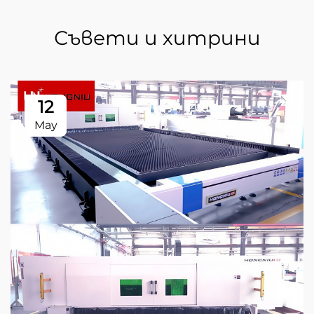
Съвети и хитрини
12
May