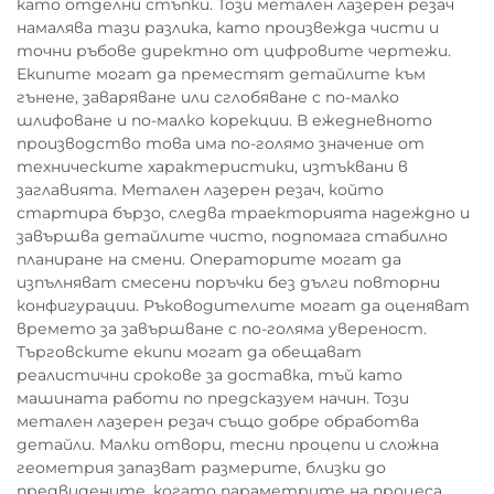
като отделни стъпки. Този метален лазерен резач
намалява тази разлика, като произвежда чисти и
точни ръбове директно от цифровите чертежи.
Екипите могат да преместят детайлите към
гънене, заваряване или сглобяване с по-малко
шлифоване и по-малко корекции. В ежедневното
производство това има по-голямо значение от
техническите характеристики, изтъквани в
заглавията. Метален лазерен резач, който
стартира бързо, следва траекторията надеждно и
завършва детайлите чисто, подпомага стабилно
планиране на смени. Операторите могат да
изпълняват смесени поръчки без дълги повторни
конфигурации. Ръководителите могат да оценяват
времето за завършване с по-голяма увереност.
Търговските екипи могат да обещават
реалистични срокове за доставка, тъй като
машината работи по предсказуем начин. Този
метален лазерен резач също добре обработва
детайли. Малки отвори, тесни процепи и сложна
геометрия запазват размерите, близки до
предвидените, когато параметрите на процеса