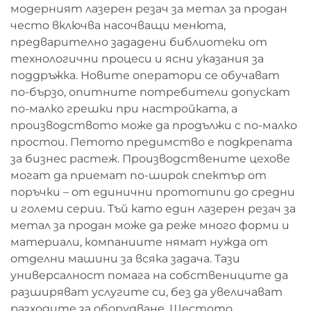
модерният лазерен резач за метал за продан
често включва насочващи менюта,
предварително зададени библиотеки от
технологични процеси и ясни указания за
поддръжка. Новите оператори се обучават
по-бързо, опитните потребители допускат
по-малко грешки при настройката, а
производството може да продължи с по-малко
простои. Петото предимство е подкрепата
за бизнес растеж. Производствените цехове
могат да приемат по-широк спектър от
поръчки – от единични прототипи до средни
и големи серии. Тъй като един лазерен резач за
метал за продан може да реже много форми и
материали, компаниите нямат нужда от
отделни машини за всяка задача. Тази
универсалност помага на собствениците да
разширяват услугите си, без да увеличават
разходите за оборудване. Шестото