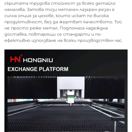
скритата трудова стойност за всяко детайло
намалява. Затова този метален лазерен резач е
силна опция за цехове, които искат по-висока
продуктивност, без да жертват качеството. Той
не просто реже метал. Подпомага надеждна
доставка, повтарящи се стандарти и по-
ефективно използване на всеки производствен час.