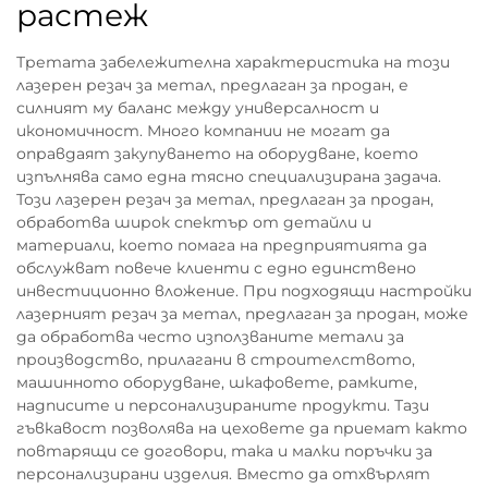
растеж
Третата забележителна характеристика на този
лазерен резач за метал, предлаган за продан, е
силният му баланс между универсалност и
икономичност. Много компании не могат да
оправдаят закупуването на оборудване, което
изпълнява само една тясно специализирана задача.
Този лазерен резач за метал, предлаган за продан,
обработва широк спектър от детайли и
материали, което помага на предприятията да
обслужват повече клиенти с едно единствено
инвестиционно вложение. При подходящи настройки
лазерният резач за метал, предлаган за продан, може
да обработва често използваните метали за
производство, прилагани в строителството,
машинното оборудване, шкафовете, рамките,
надписите и персонализираните продукти. Тази
гъвкавост позволява на цеховете да приемат както
повтарящи се договори, така и малки поръчки за
персонализирани изделия. Вместо да отхвърлят