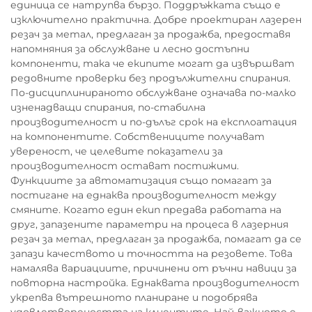
единица се натрупва бързо. Поддръжката също е
изключително практична. Добре проектиран лазерен
резач за метал, предлаган за продажба, предоставя
напомняния за обслужване и лесно достъпни
компоненти, така че екипите могат да извършват
редовните проверки без продължителни спирания.
По-дисциплинираното обслужване означава по-малко
изненадващи спирания, по-стабилна
производителност и по-дълъг срок на експлоатация
на компонентите. Собствениците получават
увереност, че целевите показатели за
производителност остават постижими.
Функциите за автоматизация също помагат за
постигане на еднаква производителност между
смяните. Когато един екип предава работата на
друг, запазените параметри на процеса в лазерния
резач за метал, предлаган за продажба, помагат да се
запази качеството и точността на резовете. Това
намалява вариациите, причинени от ръчни навици за
повторна настройка. Еднаквата производителност
укрепва вътрешното планиране и подобрява