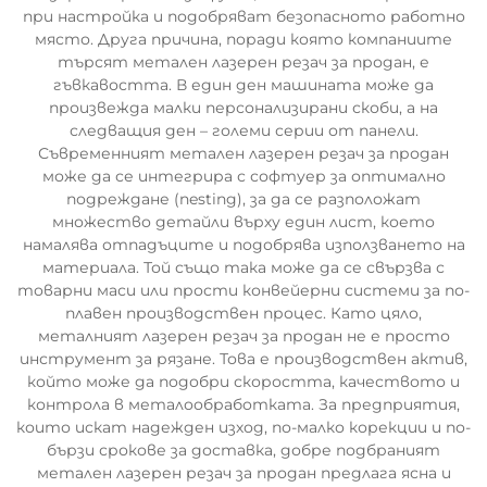
при настройка и подобряват безопасното работно
място. Друга причина, поради която компаниите
търсят метален лазерен резач за продан, е
гъвкавостта. В един ден машината може да
произвежда малки персонализирани скоби, а на
следващия ден – големи серии от панели.
Съвременният метален лазерен резач за продан
може да се интегрира с софтуер за оптимално
подреждане (nesting), за да се разположат
множество детайли върху един лист, което
намалява отпадъците и подобрява използването на
материала. Той също така може да се свързва с
товарни маси или прости конвейерни системи за по-
плавен производствен процес. Като цяло,
металният лазерен резач за продан не е просто
инструмент за рязане. Това е производствен актив,
който може да подобри скоростта, качеството и
контрола в металообработката. За предприятия,
които искат надежден изход, по-малко корекции и по-
бързи срокове за доставка, добре подбраният
метален лазерен резач за продан предлага ясна и