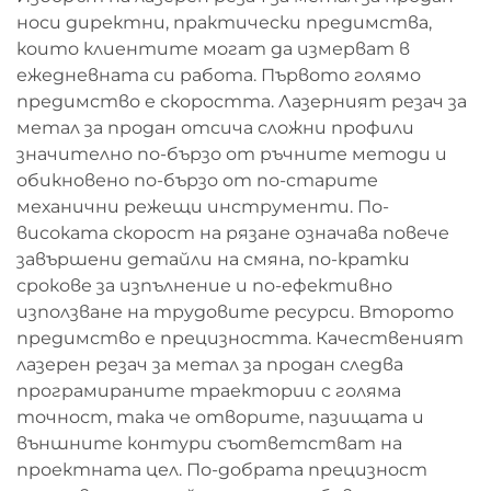
носи директни, практически предимства,
които клиентите могат да измерват в
ежедневната си работа. Първото голямо
предимство е скоростта. Лазерният резач за
метал за продан отсича сложни профили
значително по-бързо от ръчните методи и
обикновено по-бързо от по-старите
механични режещи инструменти. По-
високата скорост на рязане означава повече
завършени детайли на смяна, по-кратки
срокове за изпълнение и по-ефективно
използване на трудовите ресурси. Второто
предимство е прецизността. Качественият
лазерен резач за метал за продан следва
програмираните траектории с голяма
точност, така че отворите, пазищата и
външните контури съответстват на
проектната цел. По-добрата прецизност