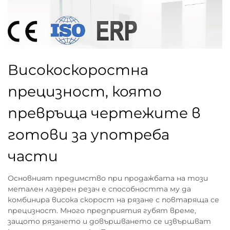
Високоскоростна
прецизност, която
превръща чертежите в
готови за употреба
части
Основният предимство при продажбата на този
метален лазерен резач е способността му да
комбинира висока скорост на рязане с повтаряща се
прецизност. Много предприятия губят време,
защото рязането и довършването се извършват