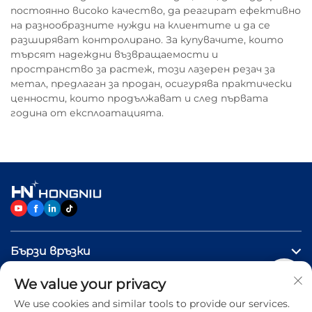
постоянно високо качество, да реагират ефективно
на разнообразните нужди на клиентите и да се
разширяват контролирано. За купувачите, които
търсят надеждни възвращаемости и
пространство за растеж, този лазерен резач за
метал, предлаган за продан, осигурява практически
ценности, които продължават и след първата
година от експлоатацията.
Бързи връзки
We value your privacy
ПРОДУКТИ
We use cookies and similar tools to provide our services.