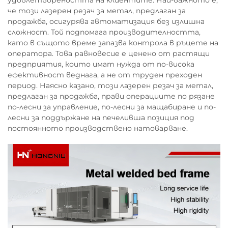
удовлетвореността на клиентите. Най-важното е,
че този лазерен резач за метал, предлаган за
продажба, осигурява автоматизация без излишна
сложност. Той подпомага производителността,
като в същото време запазва контрола в ръцете на
оператора. Това равновесие е ценено от растящи
предприятия, които имат нужда от по-висока
ефективност веднага, а не от труден преходен
период. Наясно казано, този лазерен резач за метал,
предлаган за продажба, прави операциите по рязане
по-лесни за управление, по-лесни за мащабиране и по-
лесни за поддържане на печеливша позиция под
постоянното производствено натоварване.