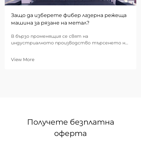
Защо да изберете фибер лазерна режеща
машина за рязане на метал?
В бързо променящия се свят на
индустриалното производство търсенето на
скорост, прецизност и стойностно-
ефективност никога не е било по-високо. За B2B
View More
предприятия, ангажирани с метална
обработка, изборът на подходящото
оборудване е фундаментално бизнес решение...
Получете безплатна
оферта