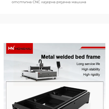
отстъпна CNC лазерна рязачна машина