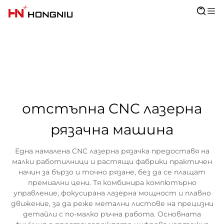
отстъпна CNC лазерна
рязачна машина
Една намалена CNC лазерна рязачка предоставя на
малки работилници и растящи фабрики практичен
начин за бързо и точно рязане, без да се плащат
премиални цени. Тя комбинира компютърно
управление, фокусирана лазерна мощност и плавно
движение, за да реже метални листове на прецизни
детайли с по-малко ръчна работа. Основната