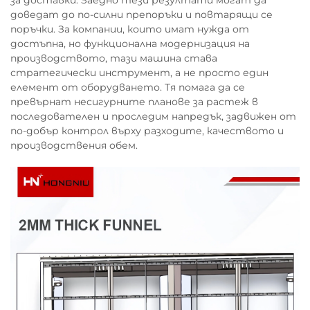
за доставки. Заедно тези резултати могат да
доведат до по-силни препоръки и повтарящи се
поръчки. За компании, които имат нужда от
достъпна, но функционална модернизация на
производството, тази машина става
стратегически инструмент, а не просто един
елемент от оборудването. Тя помага да се
превърнат несигурните планове за растеж в
последователен и проследим напредък, задвижен от
по-добър контрол върху разходите, качеството и
производствения обем.