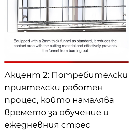
Акцент 2: Потребителски
приятелски работен
процес, който намалява
времето за обучение и
ежедневния стрес