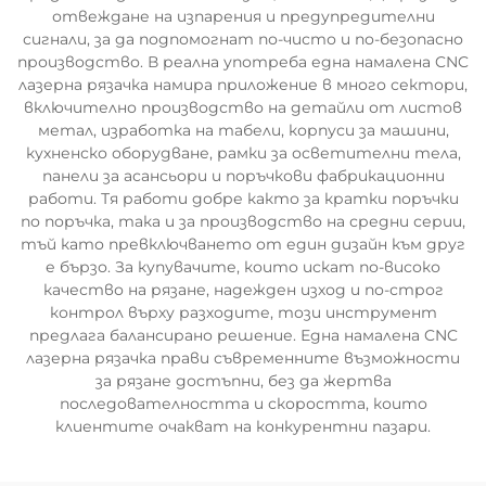
отвеждане на изпарения и предупредителни
сигнали, за да подпомогнат по-чисто и по-безопасно
производство. В реална употреба една намалена CNC
лазерна рязачка намира приложение в много сектори,
включително производство на детайли от листов
метал, изработка на табели, корпуси за машини,
кухненско оборудване, рамки за осветителни тела,
панели за асансьори и поръчкови фабрикационни
работи. Тя работи добре както за кратки поръчки
по поръчка, така и за производство на средни серии,
тъй като превключването от един дизайн към друг
е бързо. За купувачите, които искат по-високо
качество на рязане, надежден изход и по-строг
контрол върху разходите, този инструмент
предлага балансирано решение. Една намалена CNC
лазерна рязачка прави съвременните възможности
за рязане достъпни, без да жертва
последователността и скоростта, които
клиентите очакват на конкурентни пазари.