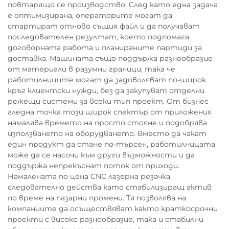
повтарящо се производство. След като една задача
е оптимизирана, операторите могат да
стартират отново същия файл и да получават
последователен резултат, което подпомага
договорната работа и планираните партиди за
доставка. Машината също поддържа разнообразие
от материали в разумни граници, така че
работилниците могат да задоволяват по-широк
кръг клиентски нужди, без да закупуват отделни
режещи системи за всеки тип проект. От бизнес
гледна точка този широк спектър от приложения
намалява времето на просто стояне и подобрява
използването на оборудването. Вместо да чакат
един продукт да стане по-търсен, работилницата
може да се насочи към други възможности и да
поддържа непрекъснат поток от приходи.
Намалената по цена CNC лазерна резачка
следователно действа като стабилизиращ актив
по време на пазарни промени. Тя позволява на
компаниите да осъществяват както краткосрочни
проекти с високо разнообразие, така и стабилни