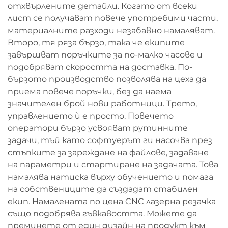
отхвърлените детайли. Когато от всеки
лист се получават повече употребими части,
материалните разходи незабавно намаляват.
Второ, тя ряза бързо, така че екипите
завършват поръчките за по-малко часове и
подобряват скоростта на доставка. По-
бързото производство позволява на цеха да
приема повече поръчки, без да наема
значителен брой нови работници. Трето,
управлението ѝ е просто. Повечето
оператори бързо усвояват рутинните
задачи, тъй като софтуерът ги насочва през
стъпките за зареждане на файлове, задаване
на параметри и стартиране на задачата. Това
намалява натиска върху обучението и помага
на собствениците да създадат стабилен
екип. Намалената по цена CNC лазерна резачка
също подобрява гъвкавостта. Можете да
преминете от един дизайн на продукт към