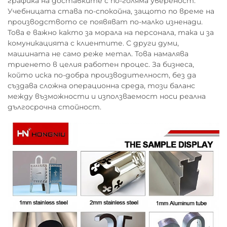
графика на доставките с по-голяма увереност.
Учебницата става по-спокойна, защото по време на
производството се появяват по-малко изненади.
Това е важно както за морала на персонала, така и за
комуникацията с клиентите. С други думи,
машината не само реже метал. Това намалява
триенето в целия работен процес. За бизнеса,
който иска по-добра производителност, без да
създава сложна операционна среда, този баланс
между възможности и използваемост носи реална
дългосрочна стойност.