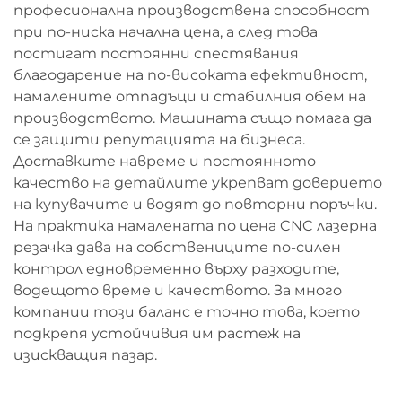
професионална производствена способност
при по-ниска начална цена, а след това
постигат постоянни спестявания
благодарение на по-високата ефективност,
намалените отпадъци и стабилния обем на
производството. Машината също помага да
се защити репутацията на бизнеса.
Доставките навреме и постоянното
качество на детайлите укрепват доверието
на купувачите и водят до повторни поръчки.
На практика намалената по цена CNC лазерна
резачка дава на собствениците по-силен
контрол едновременно върху разходите,
водещото време и качеството. За много
компании този баланс е точно това, което
подкрепя устойчивия им растеж на
изискващия пазар.