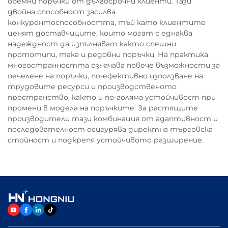
обемни поръчки от дългосрочни клиенти. Тази
двойна способност засилва
конкурентоспособността, тъй като клиентите
ценят доставчиците, които могат с еднаква
надеждност да изпълняват както спешни
прототипи, така и редовни поръчки. На практика
многостранността означава повече възможности за
печелене на поръчки, по-ефективно използване на
трудовите ресурси и производственото
пространство, както и по-голяма устойчивост при
промени в модела на поръчките. За растящите
производители тази комбинация от адаптивност и
последователност осигурява директна търговска
стойност и подкрепя устойчивото разширение.