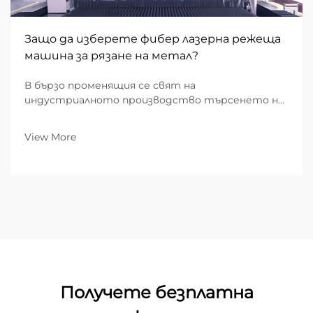
Защо да изберете фибер лазерна режеща
машина за рязане на метал?
В бързо променящия се свят на
индустриалното производство търсенето на
скорост, прецизност и стойностно-
ефективност никога не е било по-високо. За B2B
View More
предприятия, ангажирани с метална
обработка, изборът на подходящото
оборудване е фундаментално бизнес решение...
Получете безплатна