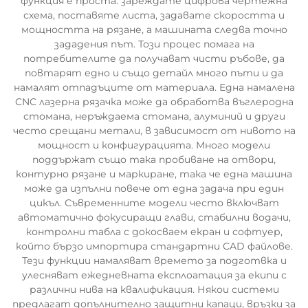
функция е проста: зареждате цифрова чертежна
схема, поставяте листа, задавате скоростта и
мощността на рязане, а машината следва точно
зададения път. Този процес помага на
потребителите да получават чисти ръбове, да
повтарят едно и също детайл много пъти и да
намалят отпадъците от материала. Една намалена
CNC лазерна рязачка може да обработва въглеродна
стомана, неръждаема стомана, алуминий и други
често срещани метали, в зависимост от нивото на
мощност и конфигурацията. Много модели
поддържат също така пробиване на отвори,
контурно рязане и маркиране, така че една машина
може да изпълни повече от една задача при един
цикъл. Съвременните модели често включват
автоматично фокусиращи глави, стабилни водачи,
контролни табла с докосваем екран и софтуер,
който бързо импортира стандартни CAD файлове.
Тези функции намаляват времето за подготвка и
улесняват ежедневната експлоатация за екипи с
различни нива на квалификация. Някои системи
предлагат допълнително защитни капаци, връзки за