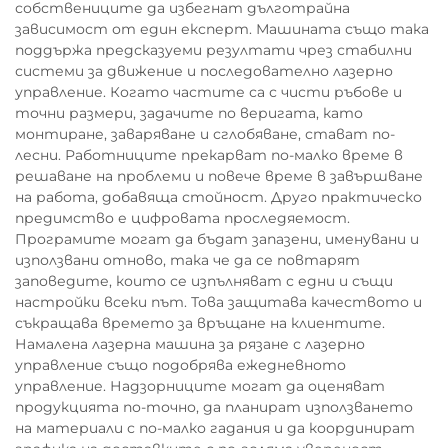
собствениците да избегнат дълготрайна
зависимост от един експерт. Машината също така
поддържа предсказуеми резултати чрез стабилни
системи за движение и последователно лазерно
управление. Когато частите са с чисти ръбове и
точни размери, задачите по веригата, като
монтиране, заваряване и сглобяване, стават по-
лесни. Работниците прекарват по-малко време в
решаване на проблеми и повече време в завършване
на работа, добавяща стойност. Друго практическо
предимство е цифровата проследяемост.
Програмите могат да бъдат запазени, именувани и
използвани отново, така че да се повтарят
заповедите, които се изпълняват с едни и същи
настройки всеки път. Това защитава качеството и
съкращава времето за връщане на клиентите.
Намалена лазерна машина за рязане с лазерно
управление също подобрява ежедневното
управление. Надзорниците могат да оценяват
продукцията по-точно, да планират използването
на материали с по-малко гадания и да координират