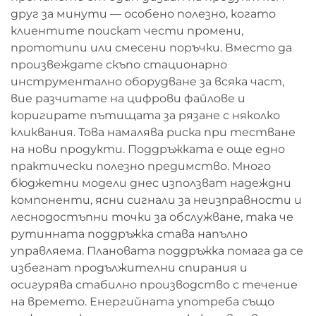
друг за минути — особено полезно, когато
клиентите поискат чести промени,
прототипи или смесени поръчки. Вместо да
произвеждате скъпо стационарно
инструментално оборудване за всяка част,
вие разчитате на цифрови файлове и
коригирате пътищата за рязане с няколко
кликвания. Това намалява риска при тестване
на нови продукти. Поддръжката е още едно
практически полезно предимство. Много
бюджетни модели днес използват надеждни
компоненти, ясни сигнали за неизправности и
леснодостъпни точки за обслужване, така че
рутинната поддръжка става напълно
управляема. Плановата поддръжка помага да се
избегнат продължителни спирания и
осигурява стабилно производство с течение
на времето. Енергийната употреба също