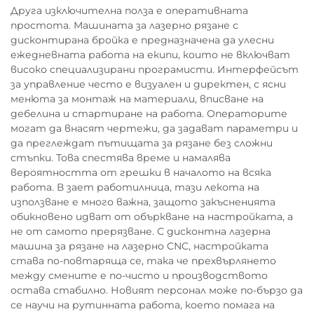
Друга изключителна полза е оперативната
простота. Машината за лазерно рязане с
дисконтирана бройка е предназначена да улесни
ежедневната работа на екипи, които не включват
високо специализирани програмисти. Интерфейсът
за управление често е визуален и директен, с ясни
менюта за монтаж на материали, вписване на
дебелина и стартиране на работа. Операторите
могат да внасят чертежи, да задават параметри и
да преглеждат пътищата за рязане без сложни
стъпки. Това спестява време и намалява
вероятността от грешки в началото на всяка
работа. В зает работилница, тази лекота на
използване е много важна, защото закъсненията
обикновено идват от объркване на настройката, а
не от самото прерязване. С дисконтна лазерна
машина за рязане на лазерно CNC, настройката
става по-повтаряща се, така че прехвърлянето
между смените е по-чисто и производството
остава стабилно. Новият персонал може по-бързо да
се научи на рутинната работа, което помага на