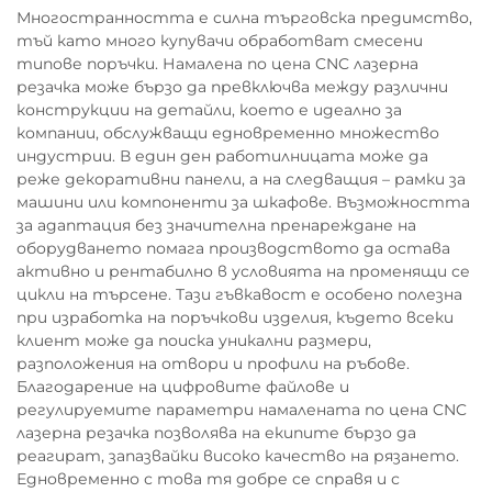
Многостранността е силна търговска предимство,
тъй като много купувачи обработват смесени
типове поръчки. Намалена по цена CNC лазерна
резачка може бързо да превключва между различни
конструкции на детайли, което е идеално за
компании, обслужващи едновременно множество
индустрии. В един ден работилницата може да
реже декоративни панели, а на следващия – рамки за
машини или компоненти за шкафове. Възможността
за адаптация без значителна пренареждане на
оборудването помага производството да остава
активно и рентабилно в условията на променящи се
цикли на търсене. Тази гъвкавост е особено полезна
при изработка на поръчкови изделия, където всеки
клиент може да поиска уникални размери,
разположения на отвори и профили на ръбове.
Благодарение на цифровите файлове и
регулируемите параметри намалената по цена CNC
лазерна резачка позволява на екипите бързо да
реагират, запазвайки високо качество на рязането.
Едновременно с това тя добре се справя и с