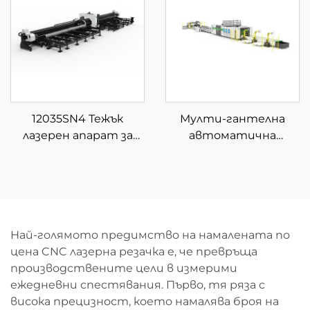
разтоварване на
материали
12035SN4 Тежък
Мулти-гантелна
лазерен апарат за
автоматична
рязане на тръби от
машина за
влакно с четири
размотаване и
патрона
рязане с влакнест
лазер
Най-голямото предимство на намалената по
цена CNC лазерна резачка е, че превръща
производствените цели в измерими
ежедневни спестявания. Първо, тя ряза с
висока прецизност, което намалява броя на