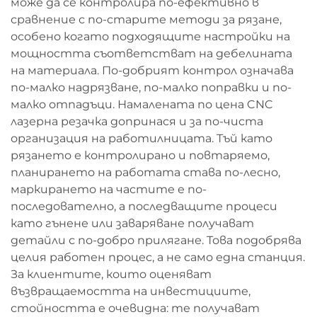
може да се контролира по-ефективно в
сравнение с по-старите методи за рязане,
особено когато подходящите настройки на
мощността съответстват на дебелината
на материала. По-добрият контрол означава
по-малко надрязване, по-малко поправки и по-
малко отпадъци. Намалената по цена CNC
лазерна резачка допринася и за по-чиста
организация на работилницата. Тъй като
рязането е контролирано и повтаряемо,
планирането на работата става по-лесно,
маркирането на частите е по-
последователно, а последващите процеси
като гънене или заваряване получават
детайли с по-добро прилягане. Това подобрява
целия работен процес, а не само една станция.
За клиентите, които оценяват
възвращаемостта на инвестициите,
стойността е очевидна: те получават