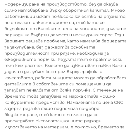
модернизиране на производството, без да оказва
силно натоварване върху оборотния капитал. Много
работилници искат по-високо качество на рязането,
но отлагат инвестициите си, тъй като се
безпокоят от високите цени на машините, дългите
периоди на възвръщаемост и несигурния спрос. Този
вариант решава проблема, като намалява бариерата
за закупуване, без да жертва основната
производителност при рязане, необходима за
ежедневните поръчки. Резултатът е практически
път към растеж. Вместо да извършват навън важни
задачи и да губят контрол върху графика и
качеството, работилниците могат да обработват
детайлите в собствените си помещения и да
запазват печалбата от всяка поръчка. С течение на
времето това запазване на маржа става мощно
конкурентно предимство. Намалената по цена CNC
лазерна резачка също подпомага по-добро
бюджетиране, тъй като е по-лесно да се
проследяват експлоатационните разходи.
Използването на материали е по-точно, времето за