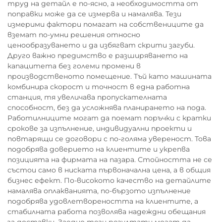
труд на детайл е по-ясно, а необходимостта от
поправки може да се измерва и намалява. Тези
измерими фактори помагат на собствениците да
вземат по-умни решения относно
ценообразуването и да избягват скрити загуби.
Друго важно предимство е разширяването на
капацитета без големи промени в
производственото помещение. Тъй като машината
комбинира скорост и точност в една работна
станция, тя увеличава пропускателната
способност, без да усложнява планирането на пода.
Работилниците могат да поемат поръчки с кратки
срокове за изпълнение, индивидуални проекти и
повтарящи се договори с по-голяма увереност. Това
подобрява доверието на клиентите и укрепва
позицията на фирмата на пазара. Стойността не се
състои само в ниската първоначална цена, а в общия
бизнес ефект. По-високото качество на детайлите
намалява оплакванията, по-бързото изпълнение
подобрява удовлетвореността на клиентите, а
стабилната работа позволява надеждни обещания