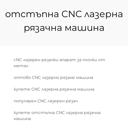
отстъпна CNC лазерна
рязачна машина
cNC лазерен резачки апарат за плочки от
метал
оптово CNC лазерно рязане машина
купете CNC лазерна рязачна машина
популярен CNC лазерен резач
купете отстъпна CNC лазерна рязачна
машина