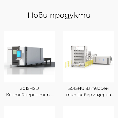
Нови продукти
3015HSD
3015HU Затворен
Контейнерен тип с
тип фибер лазерна
затворена сменяема
машина за рязане с
платформа за фибер
автоматично
лазерна рязка
зареждане и