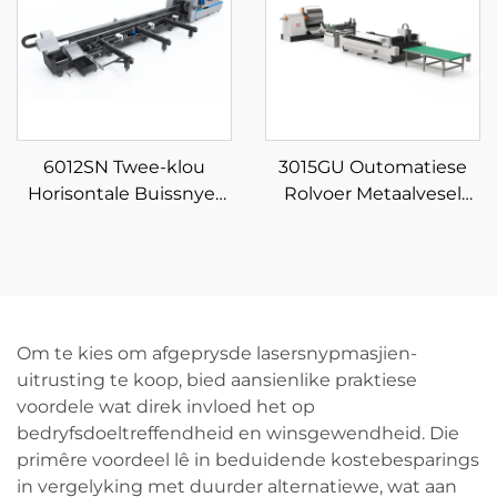
6012SN Twee-klou
3015GU Outomatiese
Horisontale Buissnyer
Rolvoer Metaalvesel
met Semi-outomatiese
Laser Sny Produksielyn
Laai
Om te kies om afgeprysde lasersnypmasjien-
uitrusting te koop, bied aansienlike praktiese
voordele wat direk invloed het op
bedryfsdoeltreffendheid en winsgewendheid. Die
primêre voordeel lê in beduidende kostebesparings
in vergelyking met duurder alternatiewe, wat aan