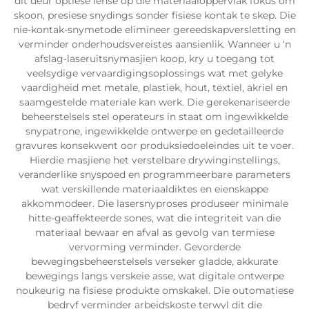
dit deur optiese lense op die materiaaloppervlak fokus om
skoon, presiese snydings sonder fisiese kontak te skep. Die
nie-kontak-snymetode elimineer gereedskapversletting en
verminder onderhoudsvereistes aansienlik. Wanneer u ‘n
afslag-laseruitsnymasjien koop, kry u toegang tot
veelsydige vervaardigingsoplossings wat met gelyke
vaardigheid met metale, plastiek, hout, textiel, akriel en
saamgestelde materiale kan werk. Die gerekenariseerde
beheerstelsels stel operateurs in staat om ingewikkelde
snypatrone, ingewikkelde ontwerpe en gedetailleerde
gravures konsekwent oor produksiedoeleindes uit te voer.
Hierdie masjiene het verstelbare drywinginstellings,
veranderlike snyspoed en programmeerbare parameters
wat verskillende materiaaldiktes en eienskappe
akkommodeer. Die lasersnyproses produseer minimale
hitte-geaffekteerde sones, wat die integriteit van die
materiaal bewaar en afval as gevolg van termiese
vervorming verminder. Gevorderde
bewegingsbeheerstelsels verseker gladde, akkurate
bewegings langs verskeie asse, wat digitale ontwerpe
noukeurig na fisiese produkte omskakel. Die outomatiese
bedryf verminder arbeidskoste terwyl dit die