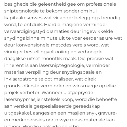
besighede die geleentheid gee om professionele
sniptegnologie te bekom sonder om hul
kapitaalreserwes wat vir ander beleggings benodig
word, te ontduik. Hierdie masjiene verminder
vervaardigingstyd dramaties deur ingewikkelde
snydings binne minute uit te voer eerder as ure wat
deur konvensionele metodes vereis word, wat
vinniger bestellingvoltooiing en verhoogde
daaglikse uitset moontlik maak. Die presisie wat
inherent is aan lasersniptegnologie, verminder
materiaalverspilling deur snydingspaaie en
inklaarpatrone te optimaliseer, wat direk
grondstofkoste verminder en winsmarge op elke
projek verbeter. Wanneer u afgeprysde
lasersnypmasjienstelsels koop, word die behoefte
aan verskeie gespesialiseerde gereedskap
uitgeskakel, aangesien een masjien sny-, gravure-
en merkoperasies oor ’n wye reeks materiale kan
uitvoer. Hierdie veelsydigheid brei