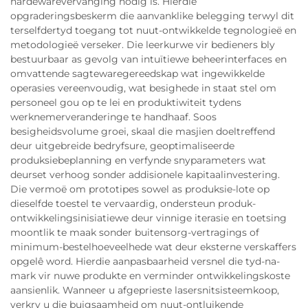
hardewarevervanging nodig is. Hierdie
opgraderingsbeskerm die aanvanklike belegging terwyl dit
terselfdertyd toegang tot nuut-ontwikkelde tegnologieë en
metodologieë verseker. Die leerkurwe vir bedieners bly
bestuurbaar as gevolg van intuïtiewe beheerinterfaces en
omvattende sagtewaregereedskap wat ingewikkelde
operasies vereenvoudig, wat besighede in staat stel om
personeel gou op te lei en produktiwiteit tydens
werknemerveranderinge te handhaaf. Soos
besigheidsvolume groei, skaal die masjien doeltreffend
deur uitgebreide bedryfsure, geoptimaliseerde
produksiebeplanning en verfynde snyparameters wat
deurset verhoog sonder addisionele kapitaalinvestering.
Die vermoë om prototipes sowel as produksie-lote op
dieselfde toestel te vervaardig, ondersteun produk-
ontwikkelingsinisiatiewe deur vinnige iterasie en toetsing
moontlik te maak sonder buitensorg-vertragings of
minimum-bestelhoeveelhede wat deur eksterne verskaffers
opgelê word. Hierdie aanpasbaarheid versnel die tyd-na-
mark vir nuwe produkte en verminder ontwikkelingskoste
aansienlik. Wanneer u afgeprieste lasersnitsisteemkoop,
verkry u die buigsaamheid om nuut-ontluikende