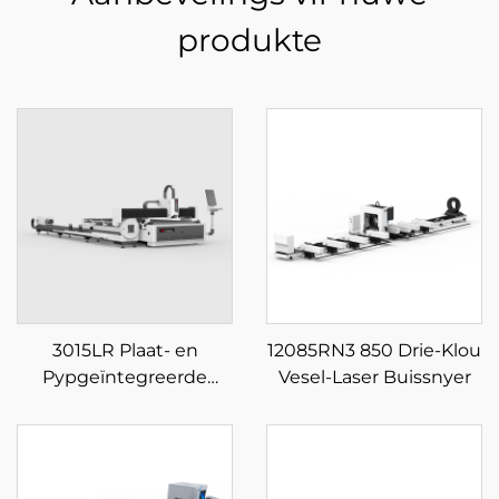
produkte
3015LR Plaat- en
12085RN3 850 Drie-Klou
Pypgeïntegreerde
Vesel-Laser Buissnyer
Veeselaser Snymasjien