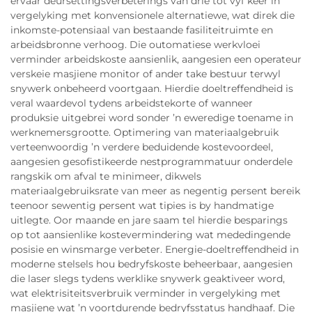
ervaar deursettingsverbeterings van drie tot vyf keer in
vergelyking met konvensionele alternatiewe, wat direk die
inkomste-potensiaal van bestaande fasiliteitruimte en
arbeidsbronne verhoog. Die outomatiese werkvloei
verminder arbeidskoste aansienlik, aangesien een operateur
verskeie masjiene monitor of ander take bestuur terwyl
snywerk onbeheerd voortgaan. Hierdie doeltreffendheid is
veral waardevol tydens arbeidstekorte of wanneer
produksie uitgebrei word sonder ’n eweredige toename in
werknemersgrootte. Optimering van materiaalgebruik
verteenwoordig ’n verdere beduidende kostevoordeel,
aangesien gesofistikeerde nestprogrammatuur onderdele
rangskik om afval te minimeer, dikwels
materiaalgebruiksrate van meer as negentig persent bereik
teenoor sewentig persent wat tipies is by handmatige
uitlegte. Oor maande en jare saam tel hierdie besparings
op tot aansienlike kostevermindering wat mededingende
posisie en winsmarge verbeter. Energie-doeltreffendheid in
moderne stelsels hou bedryfskoste beheerbaar, aangesien
die laser slegs tydens werklike snywerk geaktiveer word,
wat elektrisiteitsverbruik verminder in vergelyking met
masjiene wat ’n voortdurende bedryfsstatus handhaaf. Die