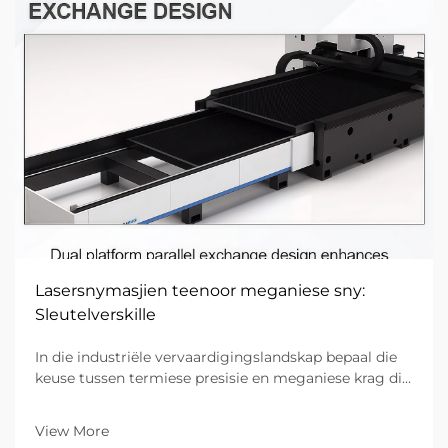
Lasersnymasjien teenoor meganiese sny:
Sleutelverskille
In die industriële vervaardigingslandskap bepaal die
keuse tussen termiese presisie en meganiese krag die
doeltreffendheid, koste en gehalte van die finale
produk. Vir dekades het meganiese sny—wat fisiese
View More
gereedskap soos skêre, stansies...