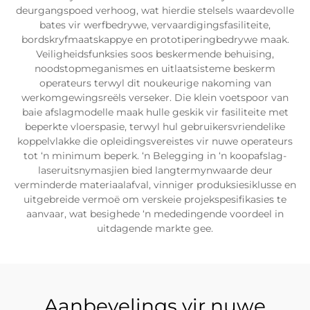
deurgangspoed verhoog, wat hierdie stelsels waardevolle
bates vir werfbedrywe, vervaardigingsfasiliteite,
bordskryfmaatskappye en prototiperingbedrywe maak.
Veiligheidsfunksies soos beskermende behuising,
noodstopmeganismes en uitlaatsisteme beskerm
operateurs terwyl dit noukeurige nakoming van
werkomgewingsreëls verseker. Die klein voetspoor van
baie afslagmodelle maak hulle geskik vir fasiliteite met
beperkte vloerspasie, terwyl hul gebruikersvriendelike
koppelvlakke die opleidingsvereistes vir nuwe operateurs
tot ‘n minimum beperk. ‘n Belegging in ‘n koopafslag-
laseruitsnymasjien bied langtermynwaarde deur
verminderde materiaalafval, vinniger produksiesiklusse en
uitgebreide vermoë om verskeie projekspesifikasies te
aanvaar, wat besighede ‘n mededingende voordeel in
uitdagende markte gee.
Aanbevelings vir nuwe