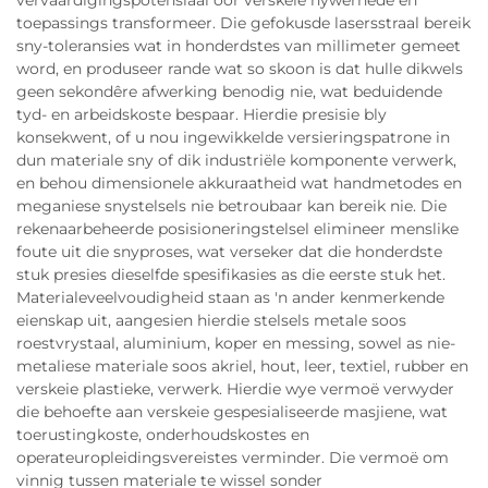
vervaardigingspotensiaal oor verskeie nywerhede en
toepassings transformeer. Die gefokusde lasersstraal bereik
sny-toleransies wat in honderdstes van millimeter gemeet
word, en produseer rande wat so skoon is dat hulle dikwels
geen sekondêre afwerking benodig nie, wat beduidende
tyd- en arbeidskoste bespaar. Hierdie presisie bly
konsekwent, of u nou ingewikkelde versieringspatrone in
dun materiale sny of dik industriële komponente verwerk,
en behou dimensionele akkuraatheid wat handmetodes en
meganiese snystelsels nie betroubaar kan bereik nie. Die
rekenaarbeheerde posisioneringstelsel elimineer menslike
foute uit die snyproses, wat verseker dat die honderdste
stuk presies dieselfde spesifikasies as die eerste stuk het.
Materialeveelvoudigheid staan as 'n ander kenmerkende
eienskap uit, aangesien hierdie stelsels metale soos
roestvrystaal, aluminium, koper en messing, sowel as nie-
metaliese materiale soos akriel, hout, leer, textiel, rubber en
verskeie plastieke, verwerk. Hierdie wye vermoë verwyder
die behoefte aan verskeie gespesialiseerde masjiene, wat
toerustingkoste, onderhoudskostes en
operateuropleidingsvereistes verminder. Die vermoë om
vinnig tussen materiale te wissel sonder