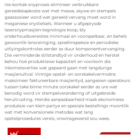
nie-kontak-snyproses elimineer verbruikbare
gereedskapkoste wat met messe, skywe en stempels
geassosieer word wat gereeld vervang moet word in
meganiese snystelsels. Wanneer u afgeprysde
lasersnypmasjien-tegnologie koop, bly
onderhoudsvereistes minimaal en voorspelbaar, en behels
gewoonlik lensreiniging, spieëlinspeksie en periodieke
uitlyingskontroles eerder as duur komponentvervanging.
Die verminderde stilstandtyd vir onderhoud en herstel
behou hoë produktiewe kapasiteit en voorkom die
inkomsteverlies wat gepaard gaan met langdurige
masjienuitval. Vinnige opstel- en oorskakelvermoëns
maksimeer faktureerbare masjientyd, aangesien operateurs
tussen take binne minute oorskakel eerder as ure wat
benodig word vir stempelverandering of uitgebreide
heruitrusting. Hierdie aanpasbaarheid maak ekonomiese
produksie van klein partye en spesiale bestellings moontlik
wat met konvensionele metodes wat lang
opstelprosedures vereis, onwinsgewend sou wees.