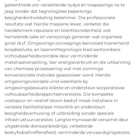
geleenthede oor verskillende nydye en toepassings na te
jaag sonder dat tegnologiese beperkings
besigheidontwikkeling belemmer. Die professionele
resultate wat hierdie masjiene lewer, verbeter die
handelsmerk-reputasie en kliënttevredenheid, wat
herhalende sake en verwysings genereer wat organiese
groei dryf. Omgewings-oorwegings beïnvloed toenemend
koopbesluite, en lasersnittegnologie bied aantoonbare
volhoubaarheidsvoordele deur verminderde
materiaalverspilling, laer energieverbruik en die uitbanning
van chemiese prosessering wat met sommige
konvensionele metodes geassosieer word. Hierdie
omgewingsvoordele vind weerklank by
omgewingsbewuste kliënte en ondersteun korporatiewe
volhoubaarheidsrapporteervereistes. Die kompakte
voetspoor en relatief skoon bedryf maak installasie in
verskeie fasiliteitstipes moontlik en ondersteun
besigheidsverhuising of uitbreiding sonder spesiale
infrastruktuurvereistes. Langtermynwaarde versamel deur
uitgebreide diensaanbiedings, verbeterde
bedryfsdoeltreffendheid, verminderde vervaardigingskoste