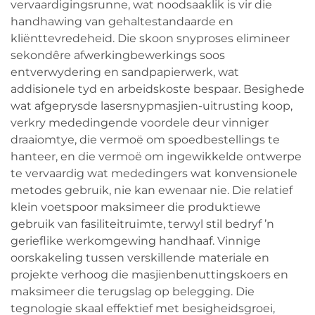
vervaardigingsrunne, wat noodsaaklik is vir die
handhawing van gehaltestandaarde en
kliënttevredeheid. Die skoon snyproses elimineer
sekondêre afwerkingbewerkings soos
entverwydering en sandpapierwerk, wat
addisionele tyd en arbeidskoste bespaar. Besighede
wat afgeprysde lasersnypmasjien-uitrusting koop,
verkry mededingende voordele deur vinniger
draaiomtye, die vermoë om spoedbestellings te
hanteer, en die vermoë om ingewikkelde ontwerpe
te vervaardig wat mededingers wat konvensionele
metodes gebruik, nie kan ewenaar nie. Die relatief
klein voetspoor maksimeer die produktiewe
gebruik van fasiliteitruimte, terwyl stil bedryf ’n
gerieflike werkomgewing handhaaf. Vinnige
oorskakeling tussen verskillende materiale en
projekte verhoog die masjienbenuttingskoers en
maksimeer die terugslag op belegging. Die
tegnologie skaal effektief met besigheidsgroei,