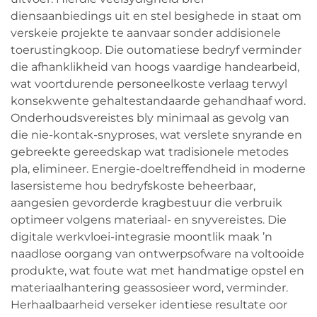
diensaanbiedings uit en stel besighede in staat om
verskeie projekte te aanvaar sonder addisionele
toerustingkoop. Die outomatiese bedryf verminder
die afhanklikheid van hoogs vaardige handearbeid,
wat voortdurende personeelkoste verlaag terwyl
konsekwente gehaltestandaarde gehandhaaf word.
Onderhoudsvereistes bly minimaal as gevolg van
die nie-kontak-snyproses, wat verslete snyrande en
gebreekte gereedskap wat tradisionele metodes
pla, elimineer. Energie-doeltreffendheid in moderne
lasersisteme hou bedryfskoste beheerbaar,
aangesien gevorderde kragbestuur die verbruik
optimeer volgens materiaal- en snyvereistes. Die
digitale werkvloei-integrasie moontlik maak ’n
naadlose oorgang van ontwerpsofware na voltooide
produkte, wat foute wat met handmatige opstel en
materiaalhantering geassosieer word, verminder.
Herhaalbaarheid verseker identiese resultate oor