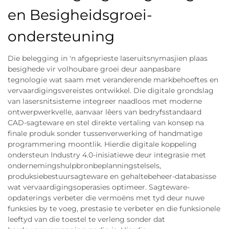
en Besigheidsgroei-
ondersteuning
Die belegging in 'n afgeprieste laseruitsnymasjien plaas
besighede vir volhoubare groei deur aanpasbare
tegnologie wat saam met veranderende markbehoeftes en
vervaardigingsvereistes ontwikkel. Die digitale grondslag
van lasersnitsisteme integreer naadloos met moderne
ontwerpwerkvelle, aanvaar lêers van bedryfsstandaard
CAD-sagteware en stel direkte vertaling van konsep na
finale produk sonder tussenverwerking of handmatige
programmering moontlik. Hierdie digitale koppeling
ondersteun Industry 4.0-inisiatiewe deur integrasie met
ondernemingshulpbronbeplanningstelsels,
produksiebestuursagteware en gehaltebeheer-databasisse
wat vervaardigingsoperasies optimeer. Sagteware-
opdaterings verbeter die vermoëns met tyd deur nuwe
funksies by te voeg, prestasie te verbeter en die funksionele
leeftyd van die toestel te verleng sonder dat