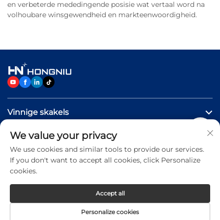
en verbeterde mededingende posisie wat vertaal word na
volhoubare winsgewendheid en markteenwoordigheid.
Vinnige skakels
We value your privacy
PRODUKTE
We use cookies and similar tools to provide our services.
If you don't want to accept all cookies, click Personalize
Neem Vrylik Kontak Met Ons Op
cookies.
Accept all
Copyright © 2026 Jinan Hongniu Machinery Equipment
Personalize cookies
Co.,Ltd. All rights reserved -
Privacy Policy