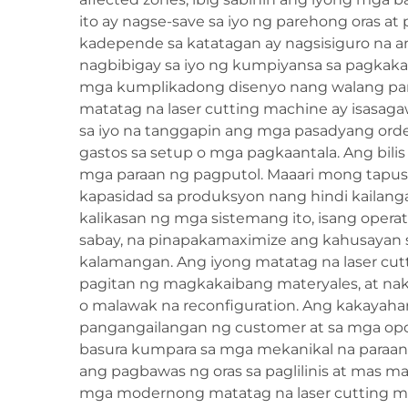
ito ay nagse-save sa iyo ng parehong oras a
kadepende sa katatagan ay nagsisiguro na a
nagbibigay sa iyo ng kumpiyansa sa pagkak
mga kumplikadong disenyo nang walang pangan
matatag na laser cutting machine ay isasa
sa iyo na tanggapin ang mga pasadyang ord
gastos sa setup o mga pagkaantala. Ang bili
mga paraan ng pagputol. Maaari mong tapusi
kapasidad sa produksyon nang hindi kailang
kalikasan ng mga sistemang ito, isang ope
sabay, na pinapakamaximize ang kahusayan s
kalamangan. Ang iyong matatag na laser cutt
pagitan ng magkakaibang materyales, at nak
o malawak na reconfiguration. Ang kakayaha
pangangailangan ng customer at sa mga opor
basura kumpara sa mga mekanikal na paraan ng
ang pagbawas ng oras sa paglilinis at mas 
mga modernong matatag na laser cutting m