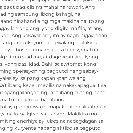
les at pag-alis ng mahal na rework. Ang
lad ng sampung libong bahagi, na
aano hinahandle ng mga makina na ito ang
y lamang ang iyong digital na file, at ang
kan. Ang kakayahang ito ay nagbibigay-daan
in ang produksyon nang walang malaking
e ay lubos na umaangat sa tradisyonal na
gpit na deadline, at dagdagan ang iyong
iyong pasilidad. Dahil sa awtomatikong
aming operasyon ng pagputol nang sabay-
yales ay isa pang kapani-paniwalang
t ibang kapal, mabilis na nakakapagpalit sa
angangailangan ng iba’t ibang cutting head
 na tumugon sa iba’t ibang
ol ay gumagawa ng napakaliit na alikabok at
ya na kapaligiran sa trabaho. Makikita mo
mit ng enerhiya ay lubos na nadagdagan sa
 ng kuryente habang aktibo sa pagputol,