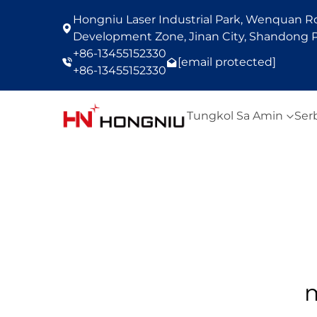
Hongniu Laser Industrial Park, Wenquan Roa
Development Zone, Jinan City, Shandong P
+86-13455152330
[email protected]
+86-13455152330
Tungkol Sa Amin
Ser
m