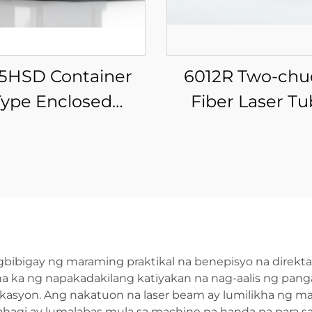
5HSD Container
6012R Two-chu
Type Enclosed
Fiber Laser T
hange Platform
Cutting Machi
er Laser Cutting
Machine
gbibigay ng maraming praktikal na benepisyo na direkt
a ka ng napakadakilang katiyakan na nag-aalis ng pan
kasyon. Ang nakatuon na laser beam ay lumilikha ng mali
bahagi ay lumalabas mula sa machine na handa na para s