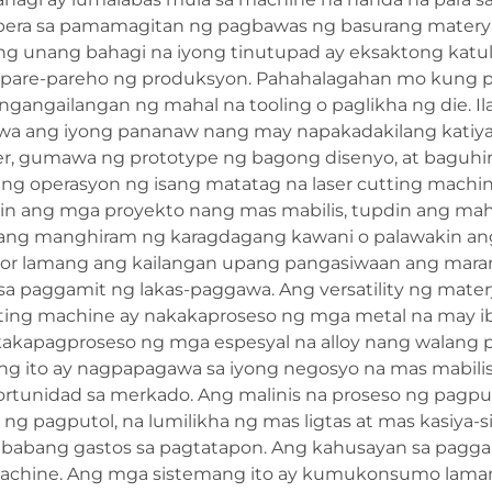
t pera sa pamamagitan ng pagbawas ng basurang materya
ng unang bahagi na iyong tinutupad ay eksaktong katu
apare-pareho ng produksyon. Pahahalagahan mo kung p
gailangan ng mahal na tooling o paglikha ng die. Ilaga
gawa ang iyong pananaw nang may napakadakilang katiya
er, gumawa ng prototype ng bagong disenyo, at baguh
s ng operasyon ng isang matatag na laser cutting machin
n ang mga proyekto nang mas mabilis, tupdin ang mahi
ang manghiram ng karagdagang kawani o palawakin ang 
rator lamang ang kailangan upang pangasiwaan ang mar
a paggamit ng lakas-paggawa. Ang versatility ng mater
ing machine ay nakakaproseso ng mga metal na may iba’
akapagproseso ng mga espesyal na alloy nang walang p
ng ito ay nagpapagawa sa iyong negosyo na mas mabilis
tunidad sa merkado. Ang malinis na proseso ng pagput
 pagputol, na lumilikha ng mas ligtas at mas kasiya-si
mababang gastos sa pagtatapon. Ang kahusayan sa pagga
achine. Ang mga sistemang ito ay kumukonsumo lamang