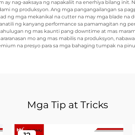
 ay nag-aaksaya ng napakaliit na enerhiya bilang init. 
dami ng produksyon. Ang mga pangangailangan sa pagpap
tulad ng mga mekanikal na cutter na may mga blade na
natili ng kanyang performance sa pamamagitan ng period
ngahulugan ng mas kaunti pang downtime at mas marami
araranasan mo ang mas mabilis na produksyon, nabawa
mium na presyo para sa mga bahaging tumpak na pinut
Mga Tip at Tricks