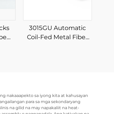
cks
3015GU Automatic
ube
Coil-Fed Metal Fiber
ne
Laser Cutting
Production Line
ang nakaaapekto sa iyong kita at kahusayan
gangailangan para sa mga sekondaryang
nis na gilid na may napakaliit na heat-
a assembly o pagpapadala. Ang katiyakan na