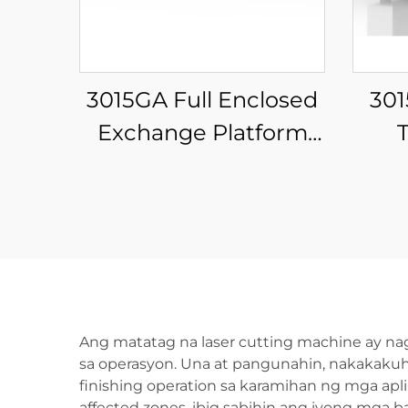
3015GA Full Enclosed
301
Exchange Platform
Fiber Laser Cutting
Exc
Machine
Fib
Ang matatag na laser cutting machine ay na
sa operasyon. Una at pangunahin, nakakakuh
finishing operation sa karamihan ng mga apli
affected zones, ibig sabihin ang iyong mga 