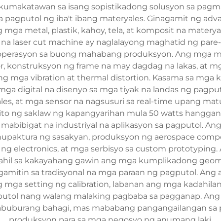
y kumakatawan sa isang sopistikadong solusyon sa p
 pagputol ng iba't ibang materyales. Ginagamit ng ad
mga metal, plastik, kahoy, tela, at komposit na mater
na laser cut machine ay naglalayong maghatid ng pare-
g operasyon sa buong mahabang produksyon. Ang mga m
, konstruksyon ng frame na may dagdag na lakas, at 
ga vibration at thermal distortion. Kasama sa mga 
g mga digital na disenyo sa mga tiyak na landas ng pag
ales, at mga sensor na nagsusuri sa real-time upang 
o ng saklaw ng kapangyarihan mula 50 watts hanggang 
abibigat na industriyal na aplikasyon sa pagputol. An
nupaktura ng sasakyan, produksyon ng aerospace compo
a ng electronics, at mga serbisyo sa custom prototypi
hil sa kakayahang gawin ang mga kumplikadong geometr
gamitin sa tradisyonal na mga paraan ng pagputol. Ang
 mga setting ng calibration, labanan ang mga kadahila
gputol nang walang malaking pagbaba sa pagganap. Ang k
abuburang bahagi, mas mababang pangangailangan sa pag
produksyon para sa mga negosyo ng anumang laki.