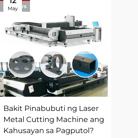
12
1
May
Ma
Bakit Pinabubuti ng Laser
Pa
Metal Cutting Machine ang
Me
Kahusayan sa Pagputol?
pa