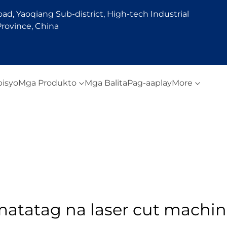
d, Yaoqiang Sub-district, High-tech Industrial
rovince, China
bisyo
Mga Produkto
Mga Balita
Pag-aaplay
More
atatag na laser cut machi