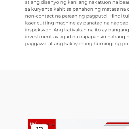
at ang disenyo ng kanilang nakatuon na beam
sa kuryente kahit sa panahon ng mataas na 
non-contact na paraan ng pagputol. Hindi 
laser cutting machine ay panatag na nagpapa
inspeksyon. Ang katiyakan na ito ay nanga
investment ay agad na napapansin habang n
paggawa, at ang kakayahang humingi ng pre