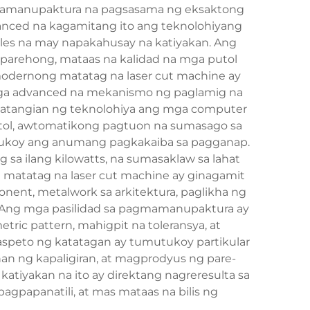
agmamanupaktura na pagsasama ng eksaktong
vanced na kagamitang ito ang teknolohiyang
yales na may napakahusay na katiyakan. Ang
parehong, mataas na kalidad na mga putol
odernong matatag na laser cut machine ay
mga advanced na mekanismo ng paglamig na
katangian ng teknolohiya ang mga computer
putol, awtomatikong pagtuon na sumasago sa
matukoy ang anumang pagkakaiba sa pagganap.
sa ilang kilowatts, na sumasaklaw sa lahat
g matatag na laser cut machine ay ginagamit
nent, metalwork sa arkitektura, paglikha ng
ng. Ang mga pasilidad sa pagmamanupaktura ay
ic pattern, mahigpit na toleransya, at
 aspeto ng katatagan ay tumutukoy partikular
nan ng kapaligiran, at magprodyus ng pare-
atiyakan na ito ay direktang nagreresulta sa
papanatili, at mas mataas na bilis ng