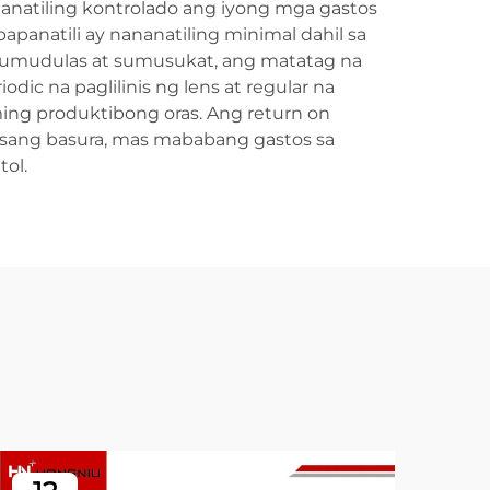
Nanatiling kontrolado ang iyong mga gastos
anatili ay nananatiling minimal dahil sa
 dumudulas at sumusukat, ang matatag na
ic na paglilinis ng lens at regular na
ng produktibong oras. Ang return on
sang basura, mas mababang gastos sa
ol.