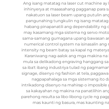
Ang isang matatag na laser cut machine a
inhinyerya at maaasahang pagganap para sa
nakatuon sa laser beam upang putulin ang 
pangunahing tungkulin ng isang matatag 
habang pinapanatili ang dependability n
may kasamang mga sistema ng servo motor
sama-samang gumagana upang bawasan ang m
numerical control system na isinasalin an
intensity ng beam batay sa kapal ng matery
Karaniwang nag-aalok ang mga makina na it
mula sa delikadong engraving hanggang sa m
sa iba't ibang industriya tulad ng pagmama
signage, disenyo ng fashion at tela, paggaw
nagpapahalaga sa mga sistemang ito da
intrikadong disenyo na mahirap o imposible 
sa kakayahan ng makina na panatilihin ang
parehong resulta sa libo-libong cycle ng pa
mas kaunti ng basura, mas kaunting n