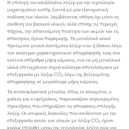
Η επιλογή του κατάλληλου λέιζερ για την τεχνολογία
μηχανημάτων κοπής ξεκινά με μια εξονυχιστική
ανάλυση των υλικών, λαμβάνοντας υπόψη όχι μόνο τη
σύνθεση του βασικού υλικού, αλλά επίσης τις περιοχές
πάχους, την απαιτούμενη ποιότητα των ακμών και τις
απαιτήσεις όγκου παραγωγής. Τα μεταλλικά υλικά
προτιμούν γενικά συστήματα λέιζερ ινών ή δίσκου λόγω
των ανώτερων χαρακτηριστικών απορρόφησής τους στα
κοντινά υπέρυθρα μήκη κύματος, ενώ τα μη μεταλλικά
υλικά επιτυγχάνουν συχνά καλύτερα αποτελέσματα με
επεξεργασία με λέιζερ CO₂ λόγω της βελτιωμένης
απορρόφησης σε μεγαλύτερα μήκη κύματος.
Τα αντανακλαστικά μέταλλα, όπως το αλουμίνιο, ο
χαλκός και ο ορείχαλκος, παρουσιάζουν συγκεκριμένες
προκλήσεις που επηρεάζουν τις αποφάσεις επιλογής
λέιζερ. Οι ιστορικές δυσκολίες που συνδέονταν με την
επεξεργασία αυτών των υλικών με λέιζερ CO₂ έχουν
κυρίως επιλυθεί μέσω της τεχνολογίας λέιζερ ινών για