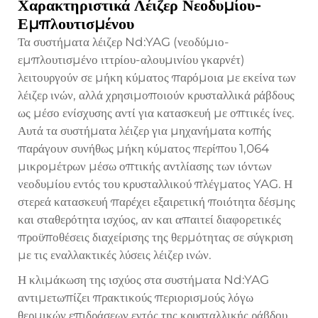
Χαρακτηριστικά Λέιζερ Νεοδυμίου-
Εμπλουτισμένου
Τα συστήματα λέιζερ Nd:YAG (νεοδύμιο-
εμπλουτισμένο ιττρίου-αλουμινίου γκαρνέτ)
λειτουργούν σε μήκη κύματος παρόμοια με εκείνα των
λέιζερ ινών, αλλά χρησιμοποιούν κρυσταλλικά ράβδους
ως μέσο ενίσχυσης αντί για κατασκευή με οπτικές ίνες.
Αυτά τα συστήματα λέιζερ για μηχανήματα κοπής
παράγουν συνήθως μήκη κύματος περίπου 1,064
μικρομέτρων μέσω οπτικής αντλίασης των ιόντων
νεοδυμίου εντός του κρυσταλλικού πλέγματος YAG. Η
στερεά κατασκευή παρέχει εξαιρετική ποιότητα δέσμης
και σταθερότητα ισχύος, αν και απαιτεί διαφορετικές
προϋποθέσεις διαχείρισης της θερμότητας σε σύγκριση
με τις εναλλακτικές λύσεις λέιζερ ινών.
Η κλιμάκωση της ισχύος στα συστήματα Nd:YAG
αντιμετωπίζει πρακτικούς περιορισμούς λόγω
θερμικών επιδράσεων εντός της κρυσταλλικής ράβδου,