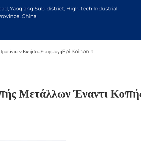
d, Yaoqiang Sub-district, High-tech Industrial
rovince, China
Προϊόντα
Ειδήσεις
Εφαρμογή
Epi Koinonia
πής Μετάλλων Έναντι Κοπή