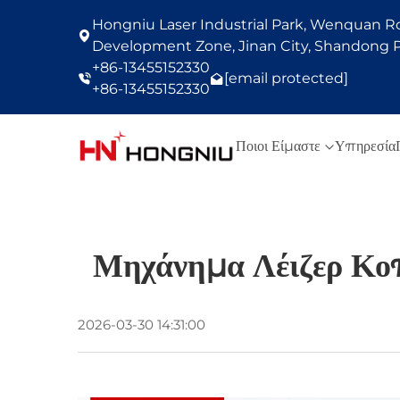
Hongniu Laser Industrial Park, Wenquan Roa
Development Zone, Jinan City, Shandong P
+86-13455152330
[email protected]
+86-13455152330
Ποιοι Είμαστε
Υπηρεσία
Μηχάνημα Λέιζερ Κο
2026-03-30 14:31:00