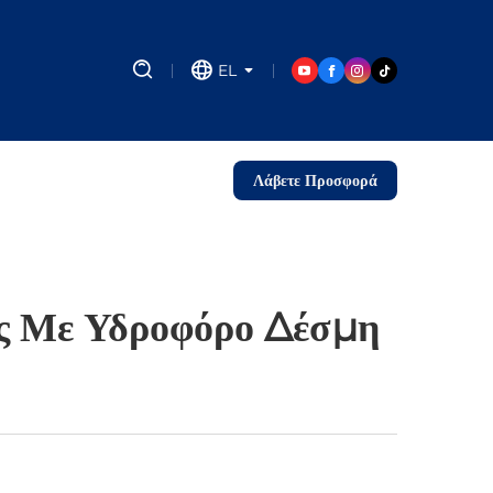
EL
Λάβετε Προσφορά
ς Με Υδροφόρο Δέσμη