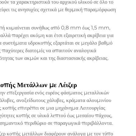
ούν τα χαρακτηριστικά του αρχικού υλικού σε όλο το
είφει τις ανησυχίες σχετικά με θερμική παραμόρφωση
κοπή κυμαίνεται συνήθως από 0,8 mm έως 1,5 mm,
 αλλά παρέχει ακόμη και έτσι εξαιρετική ακρίβεια για
τα συστήματα υδροκοπής εξαρτάται σε μεγάλο βαθμό
ις παχύτερες διατομές να απαιτούν αναλογικά
ότητας των ακμών και της διαστασιακής ακρίβειας.
οπής Μετάλλων με Λέιζερ
την επεξεργασία ενός ευρέος φάσματος μεταλλικών
χάλυβες, ανοξείδωτους χάλυβες, κράματα αλουμινίου
ής κοπής επιτρέπει σε μια
μηχάνημα Λειτουργίας
αχύτητες κοπής σε υλικά λεπτού έως μεσαίου πάχους,
 σημαντικό περιθώριο σε παραγωγικά περιβάλλοντα.
ιζερ κοπής μετάλλων διαφέρουν ανάλογα με τον τύπο