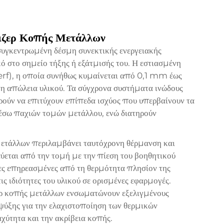
έιζερ Κοπής Μετάλλων
συγκεντρωμένη δέσμη συνεκτικής ενεργειακής
κό στο σημείο τήξης ή εξάτμισής του. Η εστιασμένη
kerf), η οποία συνήθως κυμαίνεται από 0,1 mm έως
η απώλεια υλικού. Τα σύγχρονα συστήματα ινώδους
ρούν να επιτύχουν επίπεδα ισχύος που υπερβαίνουν τα
έσω παχιών τομών μετάλλου, ενώ διατηρούν
μετάλλων περιλαμβάνει ταυτόχρονη θέρμανση και
ύεται από την τομή με την πίεση του βοηθητικού
νες επηρεασμένες από τη θερμότητα πλησίον της
ς ιδιότητες του υλικού σε ορισμένες εφαρμογές.
ρ κοπής μετάλλων ενσωματώνουν εξελιγμένους
 ψύξης για την ελαχιστοποίηση των θερμικών
χύτητα και την ακρίβεια κοπής.