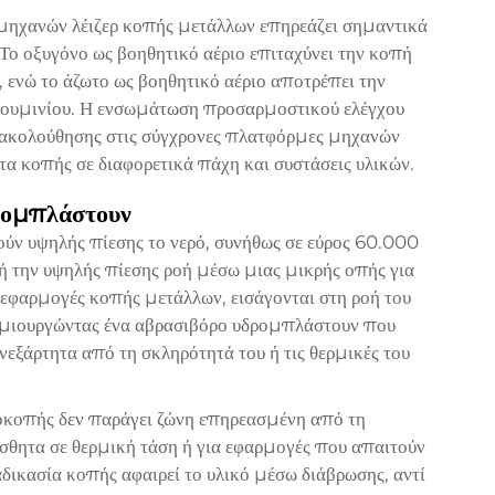
ς μηχανών λέιζερ κοπής μετάλλων επηρεάζει σημαντικά
Το οξυγόνο ως βοηθητικό αέριο επιταχύνει την κοπή
 ενώ το άζωτο ως βοηθητικό αέριο αποτρέπει την
αλουμινίου. Η ενσωμάτωση προσαρμοστικού ελέγχου
ακολούθησης στις σύγχρονες πλατφόρμες μηχανών
τα κοπής σε διαφορετικά πάχη και συστάσεις υλικών.
ρομπλάστουν
ύν υψηλής πίεσης το νερό, συνήθως σε εύρος 60.000
τή την υψηλής πίεσης ροή μέσω μιας μικρής οπής για
 εφαρμογές κοπής μετάλλων, εισάγονται στη ροή του
δημιουργώντας ένα αβρασιβόρο υδρομπλάστουν που
νεξάρτητα από τη σκληρότητά του ή τις θερμικές του
οκοπής δεν παράγει ζώνη επηρεασμένη από τη
αίσθητα σε θερμική τάση ή για εφαρμογές που απαιτούν
αδικασία κοπής αφαιρεί το υλικό μέσω διάβρωσης, αντί