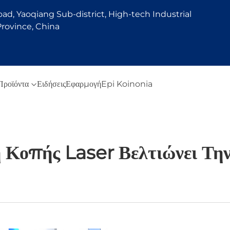
d, Yaoqiang Sub-district, High-tech Industrial
rovince, China
Προϊόντα
Ειδήσεις
Εφαρμογή
Epi Koinonia
Κοπής Laser Βελτιώνει Την