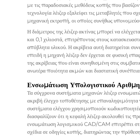
με τις παραδοσιακές μεθόδευς κοπής που βασίζον
τεχνολογία λέιζερ εξαλείφει τις μεταβλητές που σχ
μηχανική εκτροπή, οι οποίες συνήθως υπονομεύου
Η διάμετρος της λέιζερ ακτίνας μπορεί να ελέγχετα
και 0,1 χιλιοστά, επιτρέποντας στους κατασκευαστ
απόβλητα υλικού. Η ακρίβεια αυτή διατηρείται συνε
επειδή η μηχανή λέιζερ δεν έρχεται σε φυσική επα
της ακρίβειας που είναι συνηθισμένη στις συμβατι
ανωτέρα ποιότητα ακμών και διαστατική συνέπεια
Ενσωμάτωση Υπολογιστικού Αριθμητ
Τα σύγχρονα συστήματα μηχανών λέιζερ ενσωματ
ακριβή έλεγχο τοποθέτησης με επαναληψιμότητα π
συστήματα ελέγχου χρησιμοποιούν κωδικοποιητές 
διασφαλίζουν ότι η κεφαλή λέιζερ ακολουθεί τις π
ενσωμάτωση λογισμικού CAD/CAM επιτρέπει στο
σχέδια σε οδηγίες κοπής, διατηρώντας την πρόθεσ