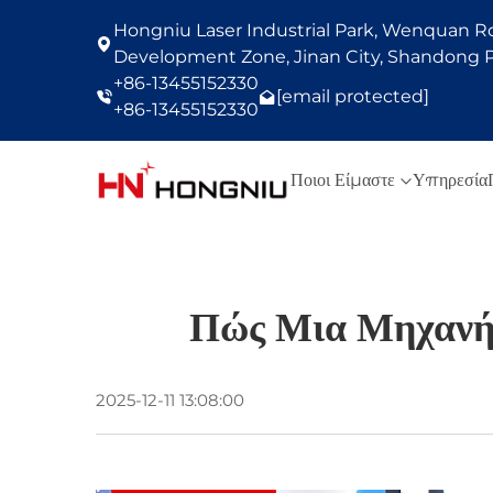
Hongniu Laser Industrial Park, Wenquan Roa
Development Zone, Jinan City, Shandong P
+86-13455152330
[email protected]
+86-13455152330
Ποιοι Είμαστε
Υπηρεσία
Πώς Μια Μηχανή 
2025-12-11 13:08:00