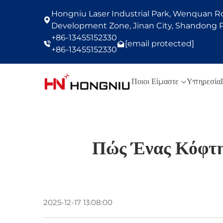
Hongniu Laser Industrial Park, Wenquan Roa
Development Zone, Jinan City, Shandong P
+86-13455152330
[email protected]
+86-13455152330
Ποιοι Είμαστε
Υπηρεσία
Πώς Ένας Κόφτη
2025-12-17 13:08:00