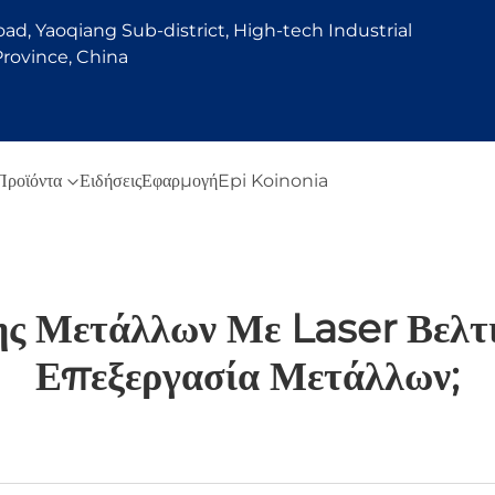
d, Yaoqiang Sub-district, High-tech Industrial
rovince, China
Προϊόντα
Ειδήσεις
Εφαρμογή
Epi Koinonia
ς Μετάλλων Με Laser Βελτι
Επεξεργασία Μετάλλων;