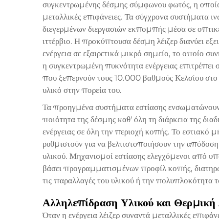
συγκεντρωμένης δέσμης σύμφωνου φωτός, η οποία 
μεταλλικές επιφάνειες. Τα σύγχρονα συστήματα ιν
διεγερμένων διεργασιών εκπομπής μέσα σε οπτικέ
ιττέρβιο. Η προκύπτουσα δέσμη λέιζερ διανύει εξ
ενέργεια σε εξαιρετικά μικρό σημείο, το οποίο συν
η συγκεντρωμένη πυκνότητα ενέργειας επιτρέπει σ
που ξεπερνούν τους 10.000 βαθμούς Κελσίου στο 
υλικό στην πορεία του.
Τα προηγμένα συστήματα εστίασης ενσωματώνουν α
ποιότητα της δέσμης καθ' όλη τη διάρκεια της δι
ενέργειας σε όλη την περιοχή κοπής. Το εστιακό 
ρυθμιστούν για να βελτιστοποιήσουν την απόδοση
υλικού. Μηχανισμοί εστίασης ελεγχόμενοι από υπ
βάσει προγραμματισμένων προφίλ κοπής, διατηρών
τις παραλλαγές του υλικού ή την πολυπλοκότητα τ
Αλληλεπίδραση Υλικού και Θερμική
Όταν η ενέργεια λέιζερ συναντά μεταλλικές επιφά