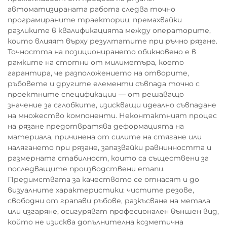
автоматизираната работа следва точно
програмираните траектории, премахвайки
разликите в квалификацията между операторите,
които влияят върху резултатите при ръчно рязане.
Точността на позиционирането обикновено е в
рамките на стотни от милиметъра, което
гарантира, че разположението на отворите,
ръбовете и другите елементи съвпада точно с
проектните спецификации — от решаващо
значение за сглобките, изискващи идеално съвпадане
на множество компоненти. Неконтактният процес
на рязане предотвратява деформацията на
материала, причинена от силите на стягане или
налягането при рязане, запазвайки равнинността и
размерната стабилност, които са съществени за
последващите производствени етапи.
Предимствата за качеството се отнасят и до
визуалните характеристики: чистите резове,
свободни от грапави ръбове, разкъсване на метала
или изгаряне, осигуряват професионален външен вид,
който не изисква допълнителна козметична