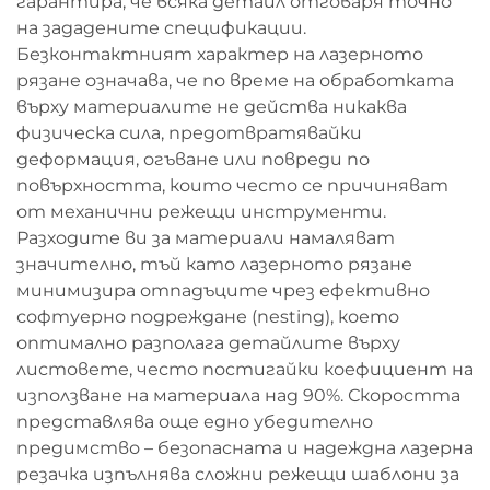
гарантира, че всяка детайл отговаря точно
на зададените спецификации.
Безконтактният характер на лазерното
рязане означава, че по време на обработката
върху материалите не действа никаква
физическа сила, предотвратявайки
деформация, огъване или повреди по
повърхността, които често се причиняват
от механични режещи инструменти.
Разходите ви за материали намаляват
значително, тъй като лазерното рязане
минимизира отпадъците чрез ефективно
софтуерно подреждане (nesting), което
оптимално разполага детайлите върху
листовете, често постигайки коефициент на
използване на материала над 90%. Скоростта
представлява още едно убедително
предимство – безопасната и надеждна лазерна
резачка изпълнява сложни режещи шаблони за