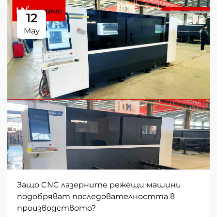
12
May
Защо CNC лазерните режещи машини
подобряват последователността в
производството?