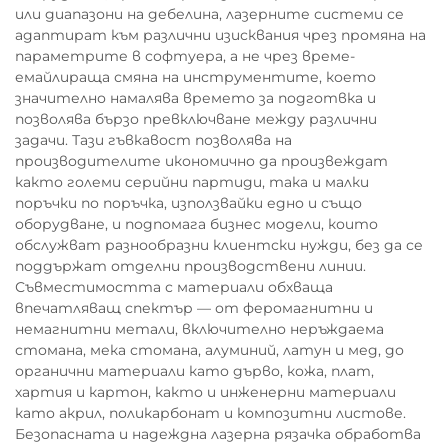
или диапазони на дебелина, лазерните системи се
адаптират към различни изисквания чрез промяна на
параметрите в софтуера, а не чрез време-
емайлираща смяна на инструментите, което
значително намалява времето за подготвка и
позволява бързо превключване между различни
задачи. Тази гъвкавост позволява на
производителите икономично да произвеждат
както големи серийни партиди, така и малки
поръчки по поръчка, използвайки едно и също
оборудване, и подпомага бизнес модели, които
обслужват разнообразни клиентски нужди, без да се
поддържат отделни производствени линии.
Съвместимостта с материали обхваща
впечатляващ спектър — от феромагнитни и
немагнитни метали, включително неръждаема
стомана, мека стомана, алуминий, латун и мед, до
органични материали като дърво, кожа, плат,
хартия и картон, както и инженерни материали
като акрил, поликарбонат и композитни листове.
Безопасната и надеждна лазерна рязачка обработва