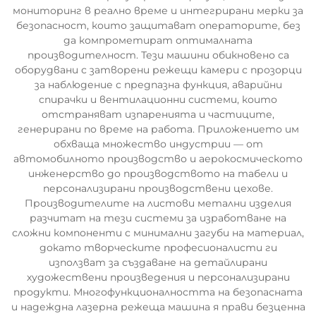
мониторинг в реално време и интегрирани мерки за
безопасност, които защитават операторите, без
да компрометират оптималната
производителност. Тези машини обикновено са
оборудвани с затворени режещи камери с прозорци
за наблюдение с предпазна функция, аварийни
спирачки и вентилационни системи, които
отстраняват изпаренията и частиците,
генерирани по време на работа. Приложението им
обхваща множество индустрии — от
автомобилното производство и аерокосмическото
инженерство до производството на табели и
персонализирани производствени цехове.
Производителите на листови метални изделия
разчитат на тези системи за изработване на
сложни компоненти с минимални загуби на материал,
докато творческите професионалисти ги
използват за създаване на детайлирани
художествени произведения и персонализирани
продукти. Многофункционалността на безопасната
и надеждна лазерна режеща машина я прави безценна