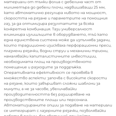
материали от тънки фолиа с дебелина част от
милиметъра до дебели плочи, надвишаващи 25 мм,
като автоматично регулира нивото на мощност,
скоростта на рязане и параметрите на помощния
газ, за да оптимизира резултатите за всяка
конкретна комбинация. Тази универсалност
елиминира излишъците в оборудването, тъй като
една единствена система може да изпълнява задачи,
които традиционно изискваха перфорационни преси,
плазмени рязачки, водни струи и механични триони,
намалявайки капиталистичните инвестиции,
необходимата площ на производственото
помещение и разходите за поддръжка.
Оперативната ефективност се проявява в
множество аспекти: започва с високите скорости
на рязане, които завършват сложни шаблони за
минути, а не за часове, увеличавайки
производителността без разширяване на
производствените площи или персонала.
Автоматизираните опции за подаване на материали
се интегрират с лазерните рязачки, позволявайки