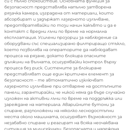
си с пълно спокойствие. Основната функция за
безопасност представлява напълно затворена
рязачка камера, изградена от материали, които
абсорбират и задържат лазерното излъчване,
предотвратявайки по този начин какъвто и да е
контакт с вредни лъчи по време на нормална
експлоатация. Усилени прозорци за наблюдение са
оборудвани със специализирано филтриращо стъкло,
което позволява на операторите да наблюдават
процеса на рязане, докато блокира опасните
дължини на вълната, осигурявайки контрол върху
процеса без риск. Системите за блокиране
представляват още един критичен елемент за
безопасност – те автоматично изключват
лазерното излъчване при отваряне на достъпните
панели, гарантирайки, че никой няма да бъде случайно
изложен на активни лъчи по време на поддръжка или
зареждане на материала. Аварийните бутони за
спиране, разположени на няколко леснодостъпни
места около машината, осигуряват възможност за
незабавно спиране и реагират на всяка неочаквана
ситуация за милисекунди. Безопасната и надеждна