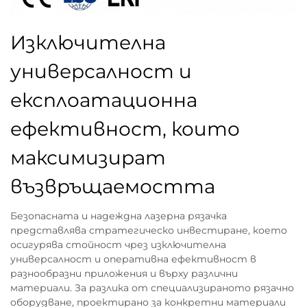
Изключителна
универсалност и
експлоатационна
ефективност, които
максимизират
възвръщаемостта
Безопасната и надеждна лазерна рязачка
представлява стратегическо инвестиране, което
осигурява стойност чрез изключителна
универсалност и оперативна ефективност в
разнообразни приложения и върху различни
материали. За разлика от специализираното рязачно
оборудване, проектирано за конкретни материали