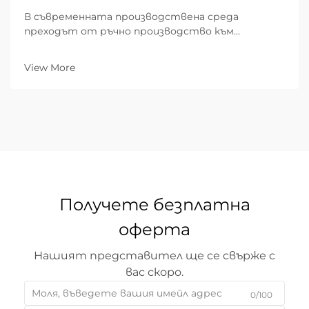
В съвременната производствена среда
преходът от ръчно производство към
автоматизирани системи е преразгледал
критериите за качество. За B2B
View More
индустриалните фирми способността да
доставят десет хиляди идентични части е
толкова важна, колкото и способността да
осигурят висока точност и повторяемост...
Получете безплатна
оферта
Нашият представител ще се свърже с
вас скоро.
0/100