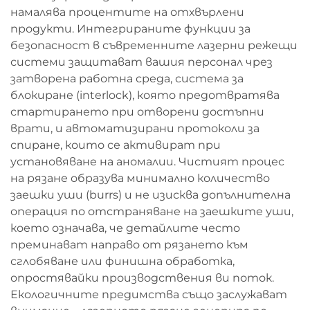
намалява процентите на отхвърлени
продукти. Интегрираните функции за
безопасност в съвременните лазерни режещи
системи защитават вашия персонал чрез
затворена работна среда, система за
блокиране (interlock), която предотвратява
стартирането при отворени достъпни
врати, и автоматизирани протоколи за
спиране, които се активират при
установяване на аномалии. Чистият процес
на рязане образува минимално количество
заешки уши (burrs) и не изисква допълнителна
операция по отстраняване на заешките уши,
което означава, че детайлите често
преминават направо от рязането към
сглобяване или финишна обработка,
опростявайки производствения ви поток.
Екологичните предимства също заслужават