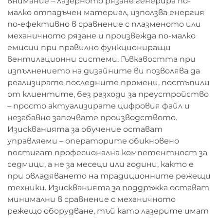
внимание – лазерното рязане генерира по-
малко отпадъчен материал, използва енергия
по-ефективно в сравнение с плазменото или
механичното рязане и произвежда по-малко
емисии при правилно функциониращи
вентилационни системи. Гъвкавостта при
изпълнението на дизайните ви позволява да
реализирате последните промени, постъпили
от клиентите, без разходи за преустройство
– просто актуализирате цифровия файл и
незабавно започвате производството.
Изискванията за обучение остават
управляеми – операторите обикновено
постигат професионална компетентност за
седмици, а не за месеци или години, както е
при овладяването на традиционните режещи
техники. Изискванията за поддръжка остават
минимални в сравнение с механичното
режещо оборудване, тъй като лазерите имат