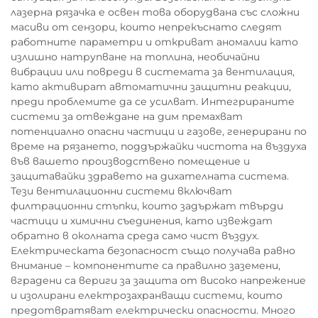
лазерна рязачка е освен това оборудвана със сложни
масиви от сензори, които непрекъснато следят
работните параметри и откриват аномалии като
излишно натрупване на топлина, необичайни
вибрации или повреди в системата за вентилация,
като активират автоматични защитни реакции,
преди проблемите да се усилват. Интегрираните
системи за отвеждане на дим премахват
потенциално опасни частици и газове, генерирани по
време на рязането, поддържайки чистота на въздуха
във вашето производствено помещение и
защитавайки здравето на дихателната система.
Тези вентилационни системи включват
филтрационни стъпки, които задържат твърди
частици и химични съединения, като извеждат
обратно в околната среда само чист въздух.
Електрическата безопасност също получава равно
внимание – компонентите са правилно заземени,
вградени са вериги за защита от високо напрежение
и изолирани електрозахранващи системи, които
предотвратяват електрически опасности. Много