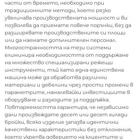
части от времето, необходимо при
традиционните методи, което рязко
увеличава производствената мощност и ви
позволява да приемате повече поръчки, без да
разширявате производствените си площи
или да наемате допълнителен персонал.
Многостранността на тези системи
елиминира необходимостта от поддържане
на множество специализирани режещи
инструменти, тъй като една-единствена
машина може да обработва различни
материали и дебелини чрез прости промени в
параметрите, намалявайки инвестициите в
оборудване и разходите за поддръжка.
Повтаряемостта гарантира, че независимо
дали произвеждате десет или десет хиляди
бройки, всяко изделие запазва идентични
качествени характеристики без отклонения,
което укрепва доверието на клиентите и