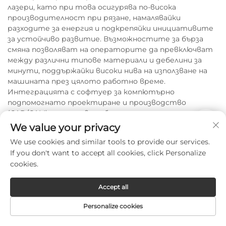
лазери, като при това осигурява по-висока
производителност при рязане, намалявайки
разходите за енергия и подкрепяйки инициативите
за устойчиво развитие. Възможностите за бърза
смяна позволяват на операторите да превключват
между различни типове материали и дебелини за
минути, поддържайки високи нива на използване на
машината през цялото работно време.
Интеграцията с софтуер за компютърно
подпомогнато проектиране и производство
(CAD/CAM) опростява работния процес от
концепцията до готовото изделие, тъй като
We value your privacy
чертежите се предават директно към
We use cookies and similar tools to provide our services.
параметрите за рязане без ръчно програмиране,
If you don't want to accept all cookies, click Personalize
намалявайки инженерното време и елиминирайки
cookies.
грешки при преписване. Възможностите за
дистанционно наблюдение, налични в съвременните
системи, позволяват управление на
Accept all
производството от всяко място, осигурявайки
Personalize cookies
актуални статусни обновления, показатели за
производителност и известия за аларми, които