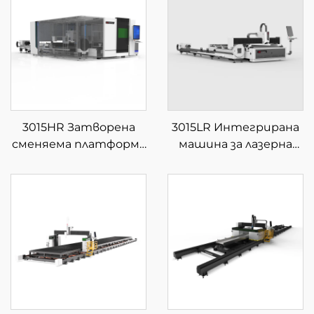
3015HR Затворена
3015LR Интегрирана
сменяема платформа
машина за лазерна
за интегрирана
рязка на листове и
лазерна рязка на
тръби с единична
листове и тръби
платформа