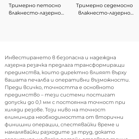
Тримерно петосно
Тримерно седемосно
влакнесто-лазерно
влакнесто-лазерно
устройство за
устройство за
рязане
рязане
Инвестирането в безопасна и надеждна
лазерна резачка предлага трансформиращи
предимства, които директно влияят върху
вашата печалба и оперативни възможности.
Преди всичко, точността е основното
предимство – тези системи постигат
допуски до 0,1 мм с постоянна точност при
хиляди резове. Този ниво на точност
елиминира необходимостта от вторични
финишни операции, спестявайки време и
намалявайки разходите за труд, докато