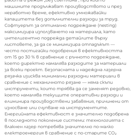
работа в режим „без светлина“, при който
машините продължават производството и през
неработно време, ефективно умножавайки
капацитета без допълнителни разходи за труд.
Софтуерът за оптимално подреждане (nesting)
максимизира използването на материала, като
интелигентно подрежда детайлите върху
листовете, за да се минимизира отпадъкът —
често постигайки подобрения в ефективността
от 15 до 30 % в сравнение с ръчното подреждане,
което директно намалява разходите за материали
за всеки проект. Безопасната и надеждна лазерна
рязачка изисква минимални разходни материали в
сравнение с механичното рязане — няма скъпи
инструменти, които трябва да се заменят редовно,
което намалява текущите оперативни разходи и
елиминира производствени забавяния, причинени от
износване или счупване на инструментите.
Енергийната ефективност е значително подобрена
в последното поколение системи: технологията с
влакнен лазер потребява значително по-малко
електроенергия в сравнение с по-старите CO₂