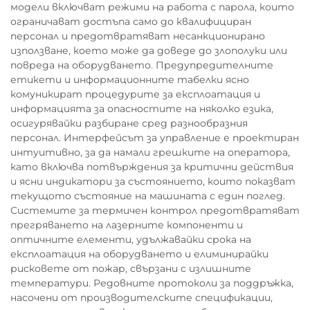
модели включват режими на работа с парола, които
ограничават достъпа само до квалифициран
персонал и предотвратяват несанкционирано
използване, което може да доведе до злополуки или
повреда на оборудването. Предупредителните
етикети и информационните табелки ясно
комуникират процедурите за експлоатация и
информацията за опасностите на няколко езика,
осигурявайки разбиране сред разнообразния
персонал. Интерфейсът за управление е проектиран
интуитивно, за да намали грешките на оператора,
като включва потвърждения за критични действия
и ясни индикатори за състоянието, които показват
текущото състояние на машината с един поглед.
Системите за термичен контрол предотвратяват
прегряването на лазерните компоненти и
оптичните елементи, удължавайки срока на
експлоатация на оборудването и елиминирайки
рисковете от пожар, свързани с излишните
температури. Редовните протоколи за поддръжка,
насочени от производителските спецификации,