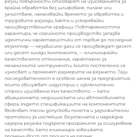
резни повърхности отговарят на изискванията за
крайна обработка без шлифоване, пилане или
зачистване, намалявайки времето за обработка и
трудовите разходи, както и ускорявайки
производствените графици. Повтаряемостта
гарантира, че серийното производство запазва
идентични характеристики от първия до последния
екземпляр — независимо дали се произвеждат десет
или десет хиляди компонента, — елиминирайки
качественото отклонение, характерно за
механичните инструменти, които постепенно се
износват и променят размерите на рязането. Тази
последователност е особено ценна за предприятия,
които обслужват индустрии с изключително
строги изисквания към качеството — като
авиационната, медицинската или автомобилната
сфера, където спецификациите на компонентите
включват тесни допускови полета и задължителни
протоколи за инспекция. Безопасната и надеждна
лазерна резачка подкрепя програмите за осигуряване
на качество, като елиминира човешката
променливост от процеса на рязане: