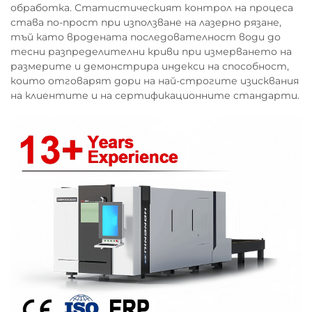
обработка. Статистическият контрол на процеса
става по-прост при използване на лазерно рязане,
тъй като вродената последователност води до
тесни разпределителни криви при измерването на
размерите и демонстрира индекси на способност,
които отговарят дори на най-строгите изисквания
на клиентите и на сертификационните стандарти.