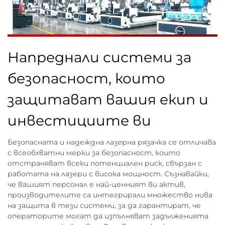
Напреднали системи за
безопасност, които
защитават вашия екип и
инвестициите ви
Безопасната и надеждна лазерна рязачка се отличава
с всеобхватни мерки за безопасност, които
отстраняват всеки потенциален риск, свързан с
работата на лазери с висока мощност. Съзнавайки,
че вашият персонал е най-ценният ви актив,
производителите са интегрирали множество нива
на защита в тези системи, за да гарантират, че
операторите могат да изпълняват задълженията