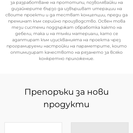
за разработване на прототипи, позволявайки на
дизайнерите бързо да извършват итерации на
своите проекти и да тестват концепции, преди да
преминат към серийно производство. Освен това
тези системи поддържат обработка както на
дебели, така и на тънки материали, като се
адаптират към изискванията на проекта чрез
програмируеми настройки на параметрите, които
оптимизират качеството на рязането за всяко
конкретно приложение.
Препоръки за нови
продукти