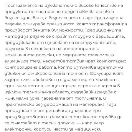
Постигането на изключително високо качество на
продуктите постоянно представлява основно
бизнес изискване, а безопасната и надеждна лазерна
резачка осигурява прецизност, която трансформира
производствените възможности. Традиционните
методи за рязане се справят трудно с вариациите,
предизвикани от износване на инструментите,
различия в техниката на операторите и
механичните допуски, но лазерната технология
елиминира тези несъответствия чрез компютърно
контролирана работа, която изпълнява идентични
движения с микроскопична точност. Фокусираният
лазерен лъч, обикновено с диаметър по-малък от
един милиметър, концентрира огромна енергия в
изключително малка област, създавайки резове с
минимална зона, засегната от топлината, и
практически без деформация на материала. Тази
прецизност е от решаващо значение при
производството на компоненти, които трябва да
се съчетават с тесни допуски — например
електронни корпуси, части за медицински