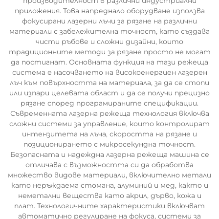
производителност в различни индустриални
приложения. Това напреднало оборудване използва
фокусирани лазерни лъчи за рязане на различни
материали с забележителна точност, като създава
чисти ръбове и сложни дизайни, които
традиционните методи за рязане просто не могат
да постигнат. Основната функция на тази режеща
система е насочването на високоенергиен лазерен
лъч към повърхността на материала, за да се стопи
или изпари целевата област и да се получи прецизно
рязане според програмираните спецификации.
Съвременната лазерна режеща технология включва
сложни системи за управление, които контролират
интензитета на лъча, скоростта на рязане и
позиционирането с микросекундна точност.
Безопасната и надеждна лазерна режеща машина се
отличава с възможността си да обработва
множество видове материали, включително метали
като неръждаема стомана, алуминий и мед, както и
неметални вещества като акрил, дърво, кожа и
плат. Технологичните характеристики включват
автоматично регулиране на фокуса, системи за