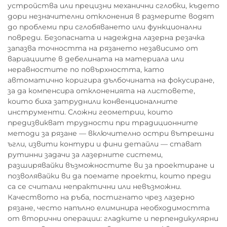
устройства или прецизни механични сглобки, където
дори незначителни отклонения в размерите водят
до проблеми при сглобяването или функционални
повреди. Безопасната и надеждна лазерна резачка
запазва точността на рязането независимо от
вариациите в дебелината на материала или
неравностите по повърхността, като
автоматично коригира дълбочината на фокусиране,
за да компенсира отклоненията на листовете,
които биха затруднили конвенционалните
инструменти. Сложни геометрии, които
предизвикват трудности при традиционните
методи за рязане — включително остри вътрешни
ъгли, извити контури и фини детайли — стават
рутинни задачи за лазерните системи,
разширявайки възможностите ви за проектиране и
позволявайки ви да поемате проекти, които преди
са се считали непрактични или невъзможни.
Качеството на ръба, постигнато чрез лазерно
рязане, често напълно елиминира необходимостта
от вторични операции: гладките и перпендикулярни