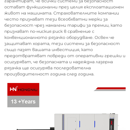
гарантират, че всички системи за безопасност
остават функционални през целия експлоатационен
живот на машината. Страхователните компании
често признават тези всеобхватни мерки за
безопасност чрез намалени тарифи за премии, като
признават по-ниския риск в сравнение с
конвенционалното рязачко оборудване. Освен че
защитават хората, тези системи за безопасност
също пазят вашата инвестиция, като
предотвратяват повреди от оперативни грешки и
осигуряват, че безопасната и надеждна лазерна
рязачка ще осигурява последователна
производителност година след година.