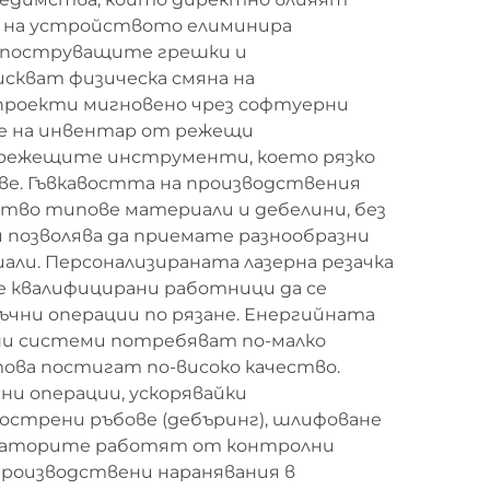
т на устройството елиминира
къпоструващите грешки и
скват физическа смяна на
-проекти мигновено чрез софтуерни
не на инвентар от режещи
на режещите инструменти, което рязко
ове. Гъвкавостта на производствения
ство типове материали и дебелини, без
и позволява да приемате разнообразни
али. Персонализираната лазерна резачка
е квалифицирани работници да се
ръчни операции по рязане. Енергийната
ни системи потребяват по-малко
ова постигат по-високо качество.
ни операции, ускорявайки
аострени ръбове (дебъринг), шлифоване
ператорите работят от контролни
 производствени наранявания в