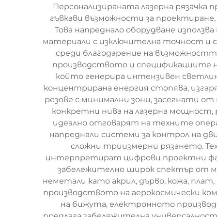
Персонализираната лазерна рязачка 
гъвкави възможности за проектиране,
Това напреднало оборудване използва
материали с изключителна точност и с
среди благодарение на възможността
производството и спецификациите на
който генерира интензивен светлине
концентрирана енергия стопява, изгар
резове с минимални зони, засегнати о
конкретни нива на лазерна мощност, 
идеално отговарят на техните опера
напреднали системи за контрол на дви
сложни триизмерни рязането. Тех
интерпретират цифрови проектни файл
забележително широк спектър от ма
неметали като акрил, дърво, кожа, пл
производството на аерокосмически ко
на бижута, електронното производс
предлага забележителна универсалност