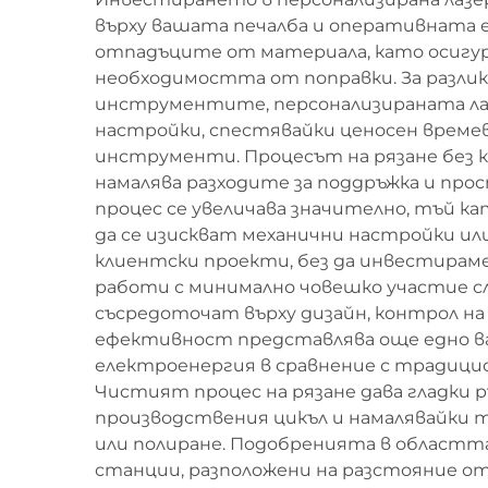
върху вашата печалба и оперативната
отпадъците от материала, като осигур
необходимостта от поправки. За разлик
инструментите, персонализираната лаз
настройки, спестявайки ценосен време
инструменти. Процесът на рязане без 
намалява разходите за поддръжка и про
процес се увеличава значително, тъй к
да се изискват механични настройки или
клиентски проекти, без да инвестираме
работи с минимално човешко участие с
съсредоточат върху дизайн, контрол на 
ефективност представлява още едно в
електроенергия в сравнение с традици
Чистият процес на рязане дава гладки 
производствения цикъл и намалявайки т
или полиране. Подобренията в област
станции, разположени на разстояние от