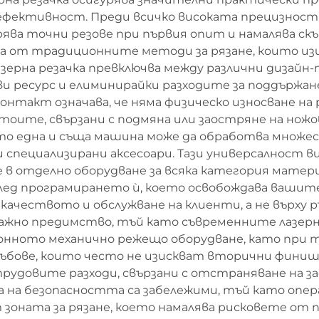
 ефективност. Преди всичко високата прецизнос
ява точни резове при първия опит и намалява с
а от традиционните методи за рязане, които изи
ерна резачка превключва между различни дизайн
ви ресурс и елиминирайки разходите за поддържа
контакт означава, че няма физическо износване 
стоите, свързани с подмяна или заостряне на нож
ато една и съща машина може да обработва множе
 специализирани аксесоари. Тази универсалност в
 в отделно оборудване за всяка категория матери
лед програмирането ѝ, което освобождава вашит
качеството и обслужване на клиенти, а не върху 
ажно предимство, тъй като съвременните лазер
онното механично режещо оборудване, като при т
ръбове, които често не изискват вторични финиш
рудовите разходи, свързани с отстраняване на з
та на безопасността са забележими, тъй като о
 зоната за рязане, което намалява рисковете от