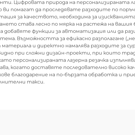
ти. Цифровата природа на персонализираната ла
о ви помагат да проследявате разходите по поръ
тация за качеството, необходима за изискваният
ето става лесно по мярка на растежа на вашия 
да добавяте функции за автоматизация или да р
стема. Възможността за ефикасно разполагане („н
 материала и директно намалява разходите за су
идно при сложни дизайн-проекти, при които тра
ато персонализираната лазерна резачка изпълняв
ва, когато доставяте последователно високо ка
кове благодарение на по-бързата обработка и пр
ълнителни такси.