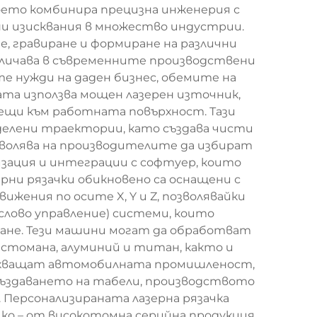
оето комбинира прецизна инженерия с
ни изисквания в множество индустрии.
е, гравиране и формиране на различни
тличава в съвременните производствени
е нужди на даден бизнес, обемите на
та използва мощен лазерен източник,
лещи към работната повърхност. Тази
делени траектории, като създава чисти
зволява на производителите да избират
изация и интеграции с софтуер, които
ни рязачки обикновено са оснащени с
жения по осите X, Y и Z, позволявайки
слово управление) системи, които
ане. Тези машини могат да обработват
стомана, алуминий и титан, както и
 обхващат автомобилната промишленост,
ъздаването на табели, производството
 Персонализираната лазерна рязачка
ко – от високотомна серийна продукция