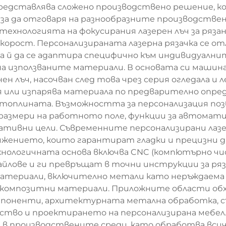
представлява сложено производствено решение, к
 за да отговаря на разнообразните производстве
 технологията на фокусирания лазерен лъч за рязан
корост. Персонализираната лазерна рязачка се о
 й да се адаптира специфично към индивидуалнит
 използваните материали. В основата си машина
н лъч, насочван след това чрез серия огледала и 
я или изпарява материала по предварително опре
т топлината. Възможността за персонализация по
размери на работното поле, функции за автомат
тивни цели. Съвременните персонализирани лазер
жението, които гарантират гладки и прецизни дви
нологичната основа включва CNC (компютърно чи
ове и ги превръщат в точни инструкции за ряз
териали, включително метали като неръждаема 
ат, композитни материали. Приложните области
мпоненти, архитектурната метална обработка, с
тво и проектирането на персонализирана мебел.
 в производствените среди, като обработва всич