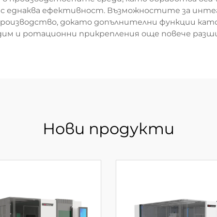
 – с еднаква ефективност. Възможностите за инте
роизводство, докато допълнителни функции кат
 дим и ротационни прикрепления още повече раз
Нови продукти