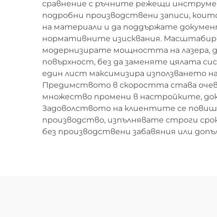
сравнение с ръчните режещи инструмен
подробни производствени записи, коит
на материали и да поддържате докумен
нормативните изисквания. Масштабиран
модернизирате мощността на лазера, 
повърхност, без да заменяте цялата си
един лист максимизира използването на
Предимството в скоростта става очев
множество промени в настройките, док
Задоволството на клиентите се повиша
производство, изпълнявате строги сро
без производствени забавяния или доп