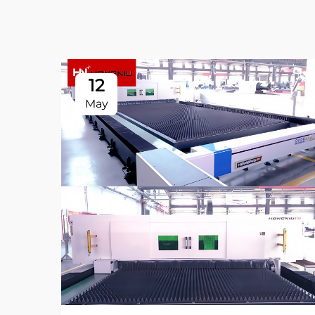
12
May