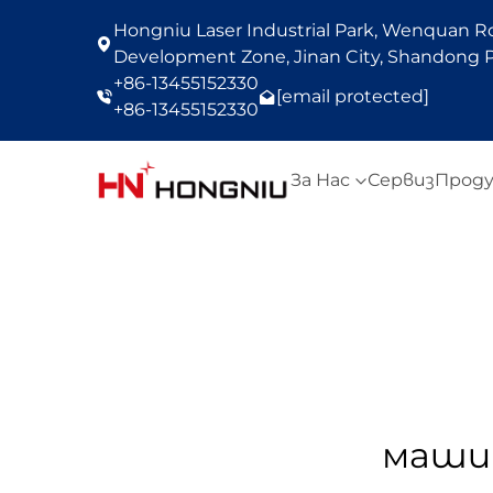
Hongniu Laser Industrial Park, Wenquan Roa
Development Zone, Jinan City, Shandong P
+86-13455152330
[email protected]
+86-13455152330
За Нас
Сервиз
Прод
машин