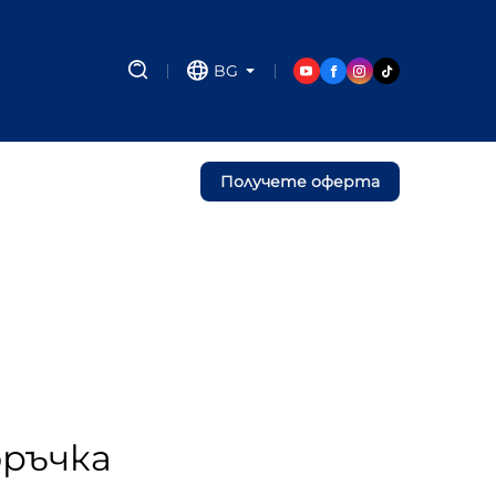
BG
Получете оферта
оръчка