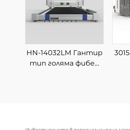
HN-14032LM Гантир
301
тип голяма фибер
лазерна машина за
п
рязане
ла
ли
Инвестирането в персонализирана лазе