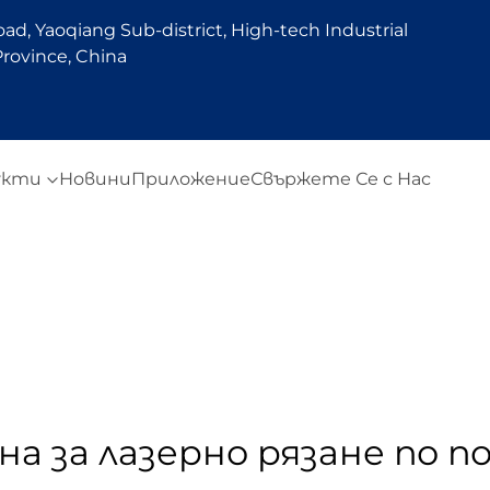
d, Yaoqiang Sub-district, High-tech Industrial
rovince, China
укти
Новини
Приложение
Свържете Се с Нас
а за лазерно рязане по п