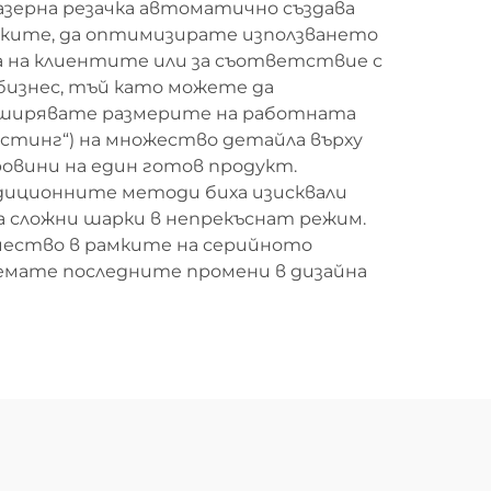
зерна резачка автоматично създава
чките, да оптимизирате използването
а на клиентите или за съответствие с
бизнес, тъй като можете да
азширявате размерите на работната
естинг“) на множество детайла върху
ровини на един готов продукт.
диционните методи биха изисквали
а сложни шарки в непрекъснат режим.
чество в рамките на серийното
иемате последните промени в дизайна