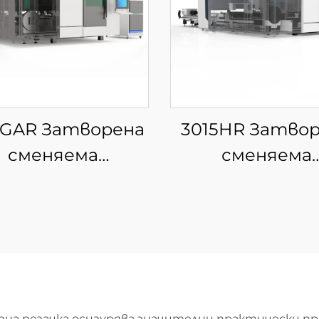
5GAR Затворена
3015HR Затво
сменяема
сменяема
латформа за
платформа 
интегрирана
интегриран
зерна рязка на
лазерна рязка
стове и тръби
листове и тр
рна резачка осигурява значителни практически 