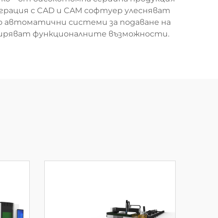
грация с CAD и CAM софтуер улесняват
о автоматични системи за подаване на
ширяват функционалните възможности.