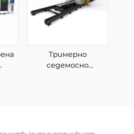
рена
Тримерно
седемосно
за
влакнесто-лазерно
а
устройство за
 на
рязане
ъби
предимства, които директно влияят