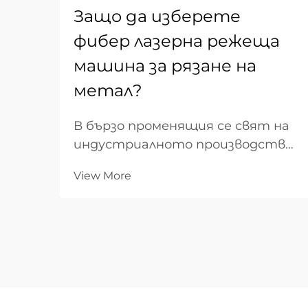
Защо да изберете
фибер лазерна режеща
машина за рязане на
метал?
В бързо променящия се свят на
индустриалното производство
търсенето на скорост,
View More
прецизност и стойностно-
ефективност никога не е било
по-високо. За B2B предприятия,
ангажирани с метална
обработка, изборът на
подходящото оборудване е
фундаментално бизнес