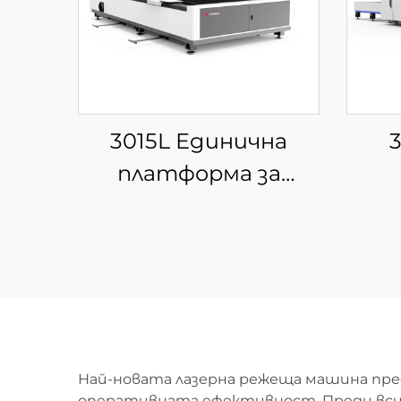
3015L Единична
платформа за
фибер лазерна рязка
п
фибе
Най-новата лазерна режеща машина пре
оперативната ефективност. Преди всич