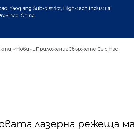
d, Yaoqiang Sub-district, High-tech Industrial
rovince, China
укти
Новини
Приложение
Свържете Се с Нас
новата лазерна режеща м