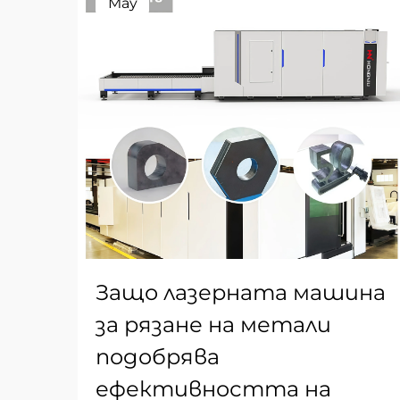
May
Защо лазерната машина
за рязане на метали
подобрява
ефективността на