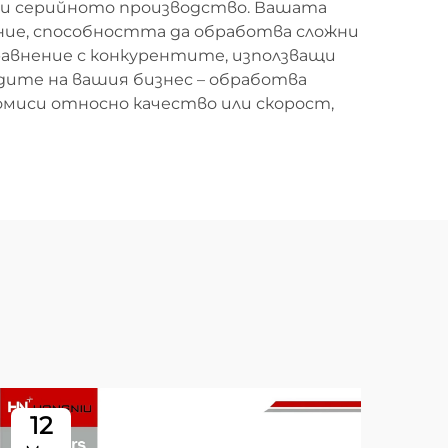
и серийното производство. Вашата
ние, способността да обработва сложни
равнение с конкурентите, използващи
дите на вашия бизнес – обработва
омиси относно качество или скорост,
12
1