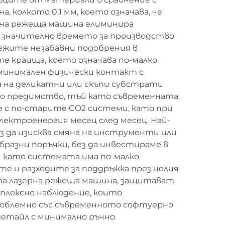
 колкото 0,1 мм, което означава, че
ерна режеща машина елиминира
 значително времето за производство
лежите незабавни подобрения в
те краища, което означава по-малко
 минимален физически контакт с
 на деликатни или скъпи субстрати
ямо предимство, тъй като съвременната
е с по-старите CO2 системи, като при
електроенергия месец след месец. Най-
з да изисква смяна на инструменти или
разни поръчки, без да инвестираме в
 като системата има по-малко
е и разходите за поддръжка през целия
ата лазерна режеща машина, защитават
плексно наблюдение, които
роблемно със съвременното софтуерно
детайл с минимално ръчно