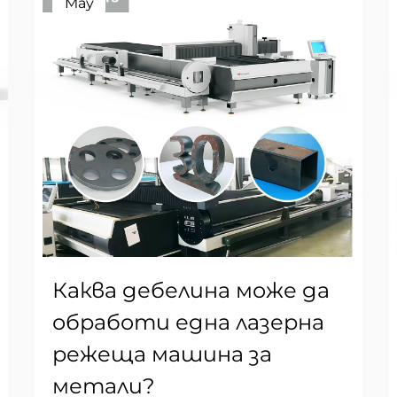
May
Каква дебелина може да
обработи една лазерна
режеща машина за
метали?