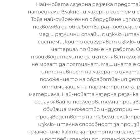
Най-новата лазерна резачка предста
напреднали влакнени лазерни системи 
Това най-съвременно оборудване изпол
позволява да обработва разнообразие
мед и различни сплави, с изключите
системи, които осигуряват изключи
материал по време на работа. О
производителите да изпълняват сложн
не могат да постигнат. Машината е об
интензивност на лазера по цялата 
положението на обработвания дета
оптимизация на параметрите за ря
материала. Най-новата лазерна резачка
осигурявайки последователна произ
обхваща множество индустрии — 
производството на табели, електрон
изключителна способност за произв
незаменимо както за прототипиране, та
и потребителски приятелско софт