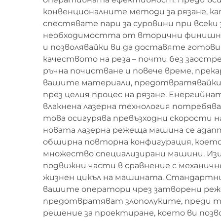
конвенционалните методи за рязане, кат
спестявате пари за суровини при всек
необходимостта от вторични финишни 
и позволявайки ви да доставяте готови
качеството на реза – почти без заостре
ръчна почистване и повече време, пре
вашите материали, предотвратявайки 
през целия процес на рязане. Енергий
влакнена лазерна технология потребява
това осигурява превъзходни скорости на
новата лазерна режеща машина се адапт
обширна повторна конфигурация, което
множество специализирани машини. Изи
подвижни части в сравнение с механичн
жизнен цикъл на машината. Стандартни
вашите оператори чрез затворени реже
предотвратяват злополуките, преди те
решение за проектиране, което ви позв