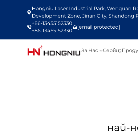
Hongniu Laser Industrial Park, Wenquan Roa
Development Zone, Jinan City, Shandong P
+86-13455152330
[email protected]
+86-13455152330
За Нас
Сервиз
Прод
най-