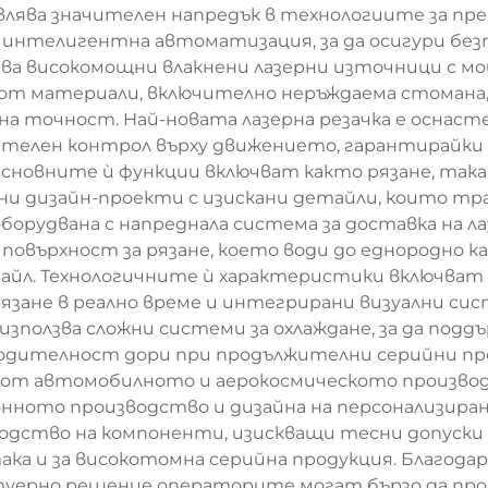
влява значителен напредък в технологиите за пр
с интелигентна автоматизация, за да осигури бе
зва високомощни влакнени лазерни източници с м
 от материали, включително неръждаема стомана, 
лна точност. Най-новата лазерна резачка е осна
телен контрол върху движението, гарантирайки 
сновните ѝ функции включват както рязане, така 
и дизайн-проекти с изискани детайли, които т
орудвана с напреднала система за доставка на л
повърхност за рязане, което води до еднородно 
йл. Технологичните ѝ характеристики включват 
зане в реално време и интегрирани визуални сис
 използва сложни системи за охлаждане, за да п
водителност дори при продължителни серийни пр
от автомобилното и аерокосмическото произво
ното производство и дизайна на персонализиран
одство на компоненти, изискващи тесни допуски 
ка и за високотомна серийна продукция. Благода
уерно решение операторите могат бързо да прог