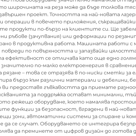
о широчината на реза може да бъде толкова тясна,
и завършен проект. Точността на най-новата лаз
операции в повечето приложения, съкращавайки
те продукти по-бързо на клиентите си. Ще забе
ни ръбове (зачупвания) или деформации по резани
карано в продуктивна работа. Машината работи с
повреди по повърхността и запазвайки цялостта
ната ефективност се отличава като още едно гол
 значително по-малко електроенергия в сравнени
 рязане – това се отразява в по-ниски сметки за 
ира бързо към различни материали и дебелини, бе
 ви предоставя гъвкавостта да приемате разнооб
скванията за поддръжка остават минимални, тъй
ото режещо оборудване, което намалява простоит
те функции за безопасност, вградени в най-нов
щи зони, автоматични системи за спиране и ком
 да се случат. Оборудването се интегрира безп
олява да преминете от цифров дизайн до готова 