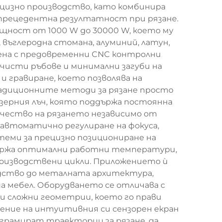
ецизно производство, като комбинира
зпрецедентна резултатност при рязане.
ощност от 1000 W до 30000 W, което му
въглеродна стомана, алуминий, латун,
стена с предовременни CNC контролни
чисти ръбове и минимални загуби на
и гравиране, което позволява на
радиционните методи за рязане просто
азерния лъч, която поддържа постоянна
качество на рязането независимо от
автоматично регулиране на фокуса,
теми за прецизно позициониране на
оддържа оптимални работни температури,
оизводствени цикли. Приложението ѝ
дство до металната архитектура,
а мебел. Оборудването се отличава с
и сложни геометрии, което го прави
рение на интуитивния си сензорен екран
рамират траектории за рязане, да