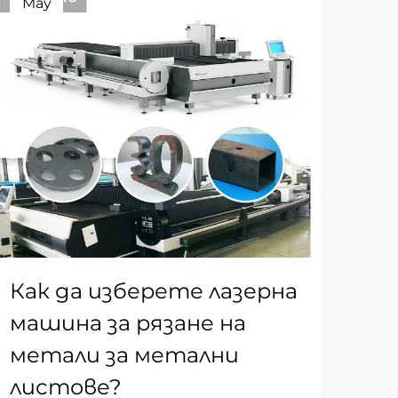
May
Ma
Как да изберете лазерна
Ка
машина за рязане на
ма
метали за метални
ме
листове?