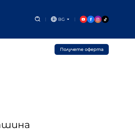
BG
Получете оферта
ашина