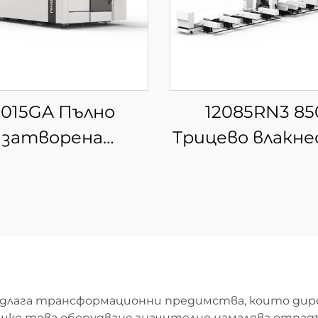
3015GA Пълно
12085RN3 85
затворена
Трицево влакне
сменяема
лазерно
латформа за
устройство 
р лазерна рязка
рязане на тр
длага трансформационни предимства, които дир
ко това оборудване значително намалява отпад