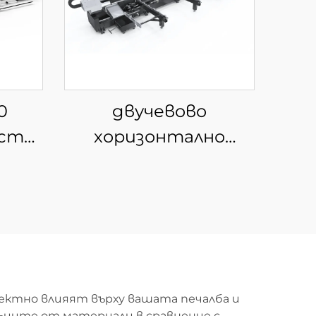
0
двучевово
сто-
хоризонтално
устройство за
за
рязане на тръби с
ъби
полуавтоматично
зареждане
ектно влияят върху вашата печалба и
ъците от материали в сравнение с