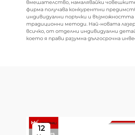
вмешателство, намалявайки човешките
фирма получава конкурентни предимства
индивидуални поръчки и възможността 
традиционни методи. Най-новата лазер
всичко, от отделни индивидуални детай
което я прави разумна дългосрочна инв
12