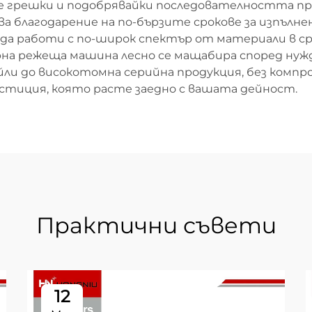
 грешки и подобрявайки последователността пр
 благодарение на по-бързите срокове за изпълне
да работи с по-широк спектър от материали в с
на режеща машина лесно се мащабира според нуж
ли до високотомна серийна продукция, без компр
естиция, която расте заедно с вашата дейност.
Практични съвети
12