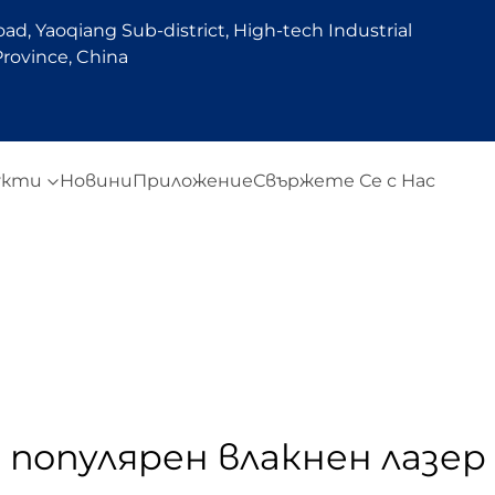
d, Yaoqiang Sub-district, High-tech Industrial
rovince, China
укти
Новини
Приложение
Свържете Се с Нас
популярен влакнен лазер