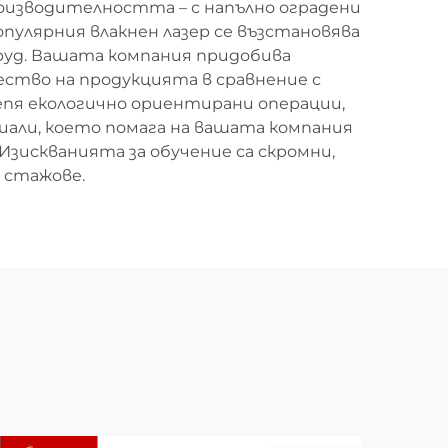
изводителността – с напълно оградени
пулярния влакнен лазер се възстановява
руд. Вашата компания придобива
ество на продукцията в сравнение с
епя екологично ориентирани операции,
али, което помага на вашата компания
зискванията за обучение са скромни,
 стажове.