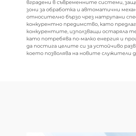
вградени в съвременните системи, за
зони за обработка и автоматични механ
относително бързо чрез натрупани спес
конкурентно предимство, като предлага 
конкурентите, използващи остаряла те
като потребява по-малко енергия и пр
да постига целите си за устойчиво раз
което позволява на новите служители 