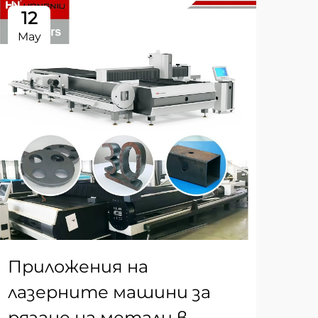
12
1
May
Ma
Приложения на
За
лазерните машини за
те
рязане на метали в
по