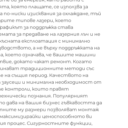
та, която плащате, се използва за
 по-ниски изисквания за охлаждане, тъй
арите типове лазери, което
Графикът за поддръжка става
ата за предаване на лазерния лъч и не
рекъсната експлоатация с минимално
зводството, а не върху поддръжката на
, което означава, че вашите машини
ствие, докато чакат ремонт. Когато
админават традиционните методи със
те на същия период. Качеството на
на заусеци и минимална необходимост от
е контроли, които правят
технически познания. Популярният
то дава на вашия бизнес гъвкавостта да
актните му размери позволяват монтаж
, максимизирайки ценоспособното ви
я процес. Сигурностните функции,