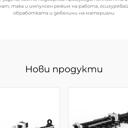
ат, така и импулсен режим на работа, осигурявайк
обработката и дебелини на материали.
Нови продукти