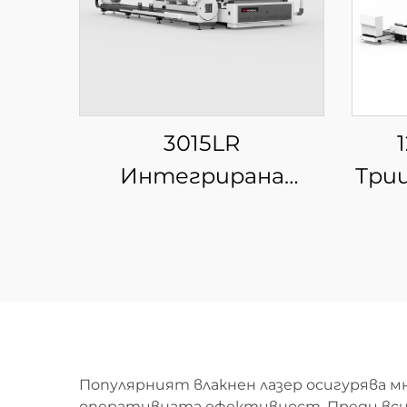
3015LR
Интегрирана
Три
машина за лазерна
рязка на листове и
у
тръби с единична
ря
платформа
Популярният влакнен лазер осигурява 
оперативната ефективност. Преди всич