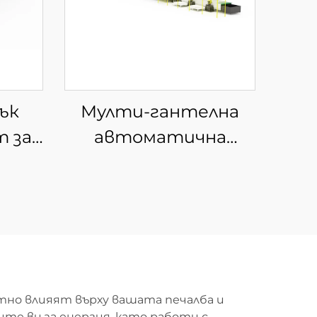
ък
Мулти-гантелна
т за
автоматична
и от
машина за
ири
размотаване и
рязане с влакнест
лазер
тно влияят върху вашата печалба и
те ви за енергия, като работи с