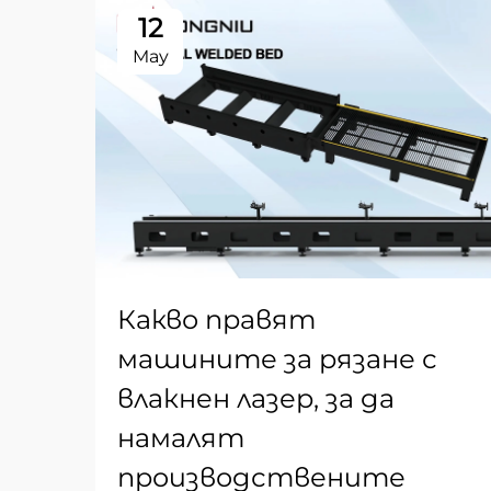
12
May
Какво правят
машините за рязане с
влакнен лазер, за да
намалят
производствените