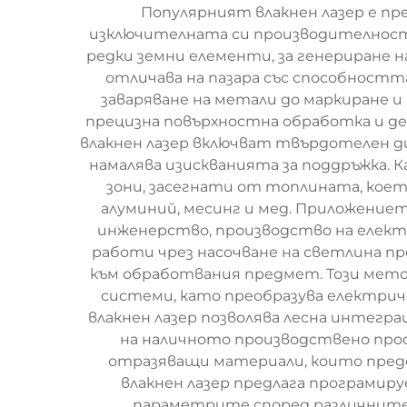
Популярният влакнен лазер е п
изключителната си производителност и
редки земни елементи, за генериране н
отличава на пазара със способностт
заваряване на метали до маркиране 
прецизна повърхностна обработка и д
влакнен лазер включват твърдотелен д
намалява изискванията за поддръжка. 
зони, засегнати от топлината, коет
алуминий, месинг и мед. Приложение
инженерство, производство на елект
работи чрез насочване на светлина пр
към обработвания предмет. Този мето
системи, като преобразува електриче
влакнен лазер позволява лесна интегр
на наличното производствено про
отразяващи материали, които пред
влакнен лазер предлага програмир
параметрите според различните 