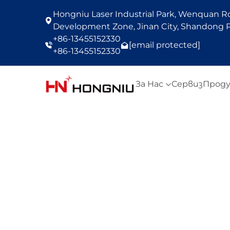
Hongniu Laser Industrial Park, Wenquan Roa
Development Zone, Jinan City, Shandong P
+86-13455152330
[email protected]
+86-13455152330
За Нас
Сервиз
Прод