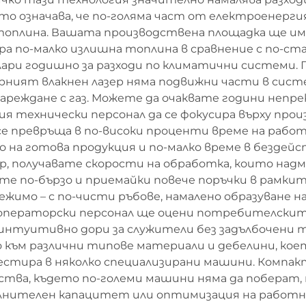
о означава, че по-голяма част от електроенергия
 топлина. Вашата производствена площадка ще има
ра по-малко излишна топлина в сравнение с по-ст
ари годишно за разходи по климатични системи. 
ният влакнен лазер няма подвижни части в систем
езареждане с газ. Можете да очаквате години неп
я технически персонал да се фокусира върху прои
 превръща в по-високи проценти време на работа
о на готова продукция и по-малко време в бездей
ер, получавате скорости на обработка, които н
ите по-бързо и приемайки повече поръчки в рамки
ежимо – с по-чисти ръбове, намалено образуване 
ператорски персонал ще оцени потребителскит
 интуитивно дори за служители без задълбочени 
о към различни типове материали и дебелини, кое
нвестира в няколко специализирани машини. Комп
нства, където по-големи машини няма да поберат
лнителен капацитет или оптимизация на работни