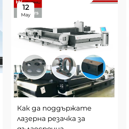
12
May
Как да поддържате
лазерна резачка за
дългосрочна