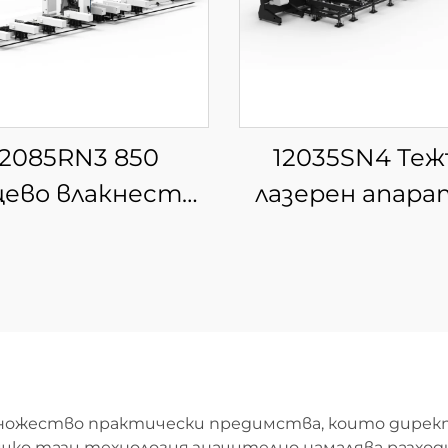
12085RN3 850
12035SN4 Теж
цево влакнесто-
лазерен апара
лазерно
рязане на тръб
стройство за
влакно с чет
зане на тръби
патрона
множество практически предимства, които дирек
ко тази технология значително намалява разходи