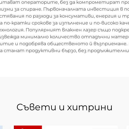
щитават операторите, без да компрометират про
изми за спиране. Първоначалната инвестиция в по
тявания по разходи за консумативи, енергия и т
по-кратки срокове за изпълнение и по-високо кач
хнология. Популярният влакнен лазер също подкр
оизвежда минимално количество отпадъчни матери
витие и подобрява общественото й възприемане. И
да станат продуктивни бързо, без продължителни
Съвети и хитрини