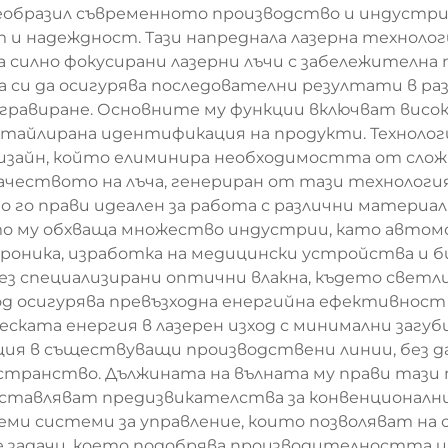
реобразил съвременното производство и индустри
 надеждност. Тази напреднала лазерна технологи
а силно фокусирани лазерни лъчи с забележителна
а си да осигурява последователни резултати в ра
и гравиране. Основните му функции включват висо
етайлирана идентификация на продукти. Техноло
изайн, който елиминира необходимостта от сложн
Качеството на лъча, генериран от тази технологи
о го прави идеален за работа с различни материа
то му обхваща множество индустрии, като автом
роника, изработка на медицински устройства и б
ез специализирани оптични влакна, където светлин
д осигурява превъзходна енергийна ефективност
ската енергия в лазерен изход с минимални загу
ация в съществуващи производствени линии, без 
странство. Дължината на вълната му прави тази 
ставляват предизвикателства за конвенционални
уеми системи за управление, които позволяват н
задачи, което подобрява производителността и 