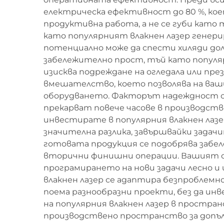
електрическа ефективност до 80 %, коет
продуктивна работа, а не се губи като
като популярният влакнен лазер генери
потенциално може да спести хиляди дол
забележително прост, тъй като популяр
изисква подреждане на огледала или пр
вмешателство, което позволява на ваши
оборудването. Факторът надеждност се
прекарват повече часове в производств
инвестирате в популярния влакнен лаз
значителна разлика, завършвайки задач
готовата продукция се подобрява забел
вторични финишни операции. Вашият о
програмирането на нови задачи лесно и
влакнен лазер се адаптира безпроблемн
поема разнообразни проекти, без да и
на популярния влакнен лазер в простра
производствено пространство за допъ