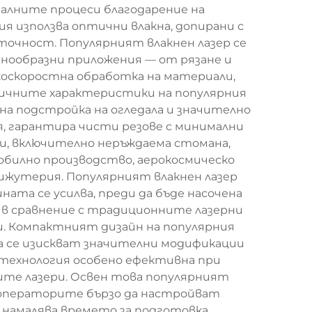
алните процеси благодарение на
я използва оптични влакна, допирани с
 точност. Популярният влакнен лазер се
знообразни приложения — от рязане и
коскоростна обработка на материали,
гичните характеристики на популярния
а подстройка на огледала и значително
я, гарантира чисти резове с минимални
ли, включително неръждаема стомана,
обилно производство, аерокосмическо
ижутерия. Популярният влакнен лазер
ата се усилва, преди да бъде насочена
 в сравнение с традиционните лазерни
би. Компактният дизайн на популярния
да се изискват значителни модификации
технология особено ефективна при
те лазери. Освен това популярният
а операторите бързо да настройват
намалява времето за подготовка.