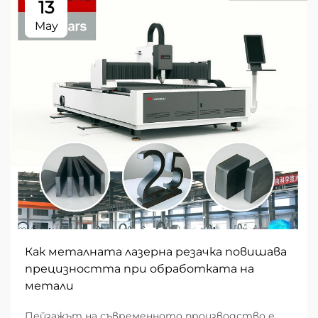
13
May
Как металната лазерна резачка повишава
прецизността при обработката на
метали
Пейзажът на съвременното производство е