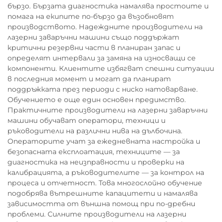
бързо. Бързата диагностика намалява простоите и
помага на екипите по-бързо да възобновят
производството. Надеждните производители на
лазерни заваръчни машини също поддържат
критични резервни части в планиран запас и
определят интервали за замяна на износващи се
компоненти. Клиентите избягват спешни ситуации
в последния момент и могат да планират
поддръжката през периоди с ниско натоварване.
Обучението е още един основен предимство.
Практичните производители на лазерни заваръчни
машини обучават оператори, техници и
ръководители на различни нива на дълбочина.
Операторите учат за ежедневната настройка и
безопасната експлоатация, техниците — за
диагностика на неизправности и проверки на
калибрацията, а ръководителите — за контрол на
процеса и отчетност. Това многослойно обучение
подобрява вътрешните капацитети и намалява
зависимостта от външна помощ при по-дребни
проблеми. Силните производители на лазерни