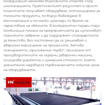
координация намалява възможните спорове след
инсталацията. Практическият резултат е прост:
клиентите получават оборудване, оптимизирано за
техните продукти, по-бързо въвеждане в
експлоатация и по-малко изненади по време на
нарастване на обемите. В конкурентни пазари тази
комбинация помага на предприятията да изпълняват
поръчките навреме и да поддържат стандартите
за качество, без постоянно да се занимават с
аварийно коригиране на процесите. Затова
планирането „приложение първо“, прилагано от
производителите на лазерни заваръчни машини,
осигурява директна и измерима стойност, която
значително надхвърля първоначалната покупна цена
на оборудването.