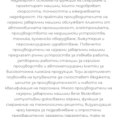
надхвърлят основната функция на свързване и
проектират машини, които подобряват
скоростта, точността и ежедневната
надеждност. На практика производителите на
лазерни заваръчни машини обслужват клиенти от
автомобилната промишленост, електрониката,
производството на медицински устройства,
техника, кухненско оборудване, бижутерия и
персонализирано изработване. Повечето
производители на лазерни заваръчни машини
предлагат ръчни устройства за гъвкава работа,
затворени работни станции за серийно
производство и автоматизирани клетки за
високотомна линейна продукция. Този асортимент
позволява на купувачите да съпоставят бюджета,
целите за производителност и нивото на
квалификация на персонала. Много производители на
лазерни заваръчни машини вече включват
интуитивни докосваеми екрани, функция за
съхранение на технологични рецепти, визуализация
чрез камера за подравняване и опростени
предварително зададени параметри, така че