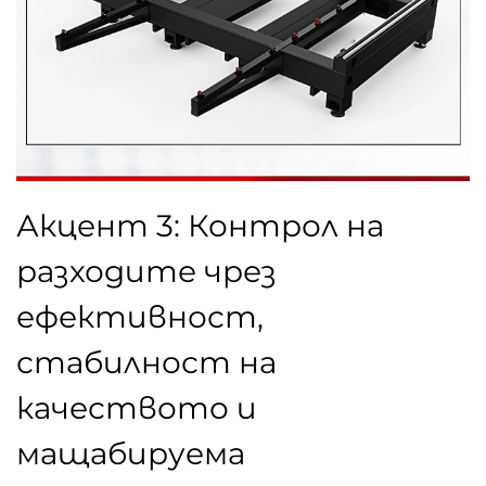
Акцент 3: Контрол на
разходите чрез
ефективност,
стабилност на
качеството и
мащабируема