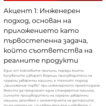
Акцент 1: Инженерен
подход, основан на
приложението като
първостепенна задача,
който съответства на
реалните продукти
Един от ключовите причини, поради които
купувачите избират водещи производители на
лазерни заваръчни машини, е техният подход
„приложение първо“ при инженерното проектиране.
Вместо да предлагат една стандартна машина,
силните производители на лазерни заваръчни
машини започват с геометрията на детайлите,
типа материал, изискванията към шевовете и