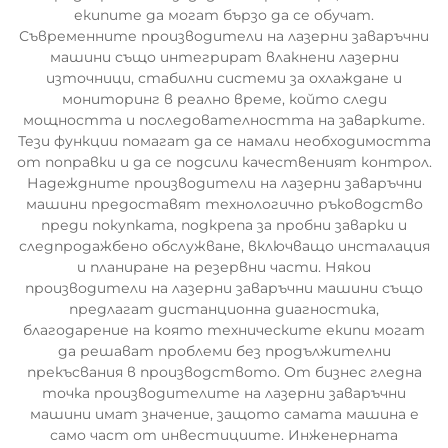
екипите да могат бързо да се обучат.
Съвременните производители на лазерни заваръчни
машини също интегрират влакнени лазерни
източници, стабилни системи за охлаждане и
мониторинг в реално време, който следи
мощността и последователността на заварките.
Тези функции помагат да се намали необходимостта
от поправки и да се подсили качественият контрол.
Надеждните производители на лазерни заваръчни
машини предоставят технологично ръководство
преди покупката, подкрепа за пробни заварки и
следпродажбено обслужване, включващо инсталация
и планиране на резервни части. Някои
производители на лазерни заваръчни машини също
предлагат дистанционна диагностика,
благодарение на която техническите екипи могат
да решават проблеми без продължителни
прекъсвания в производството. От бизнес гледна
точка производителите на лазерни заваръчни
машини имат значение, защото самата машина е
само част от инвестициите. Инженерната