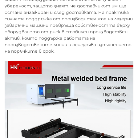
увереност, защото знаят, че доставчикът им ще
остане ангажиран и след доставката. На практика
силната поддръжка от производителите на лазерни
заваръчни машини превръща собствеността върху
оборудването от риск в стабилен производствен
актив, който поддържа работата на
производствените линии и осигурява изпълнението
на поръчките в срок.