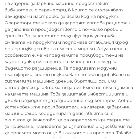
на лазерни заваръчни машини предоставят
библиотеки с параметри, в които се съхраняват
валидирани настройки за всеки код на продукт.
Операторите могат да заредят готова рецепта и
да започнат производството с по-малко проби и
грешки. За клиентите тази функция ускорява
смяната на продукти и подпомага стабилния изход
при производство на смесени модели. Друга ценна
особеност е, че напредналите производители на
лазерни заваръчни машини планират с оглед на
бъдещото разширение. Те предлагат модулни
платформи, които позволяват по-късно добавяне на
системи за машинно зрение, въртящи оси или
интерфейси за автоматизация, вместо пълна замяна
на цялата машина. Това защитава инвестициите и
държи разходите за разширение под контрол. Добре
установените производители на лазерни заваръчни
машини също координират действията си с
екипите за качество, за да определят критериите
за приемане, плановете за изпитания и изискванията
за проследимост още в началото на проекта. Такава