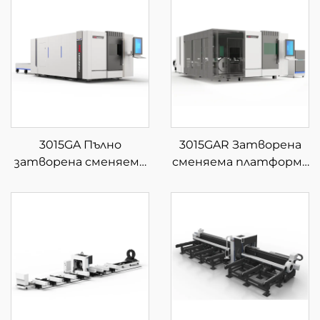
3015GA Пълно
3015GAR Затворена
затворена сменяема
сменяема платформа
платформа за фибер
за интегрирана
лазерна рязка
лазерна рязка на
листове и тръби