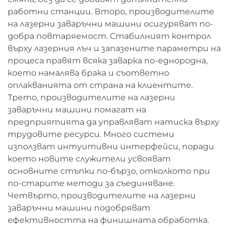
работни станции. Второ, производителите
на лазерни заваръчни машини осигуряват по-
добра повтаряемост. Стабилният контрол
върху лазерния лъч и запазените параметри на
процеса правят всяка заварка по-еднородна,
което намалява брака и съответно
оплакванията от страна на клиентите.
Трето, производителите на лазерни
заваръчни машини помагат на
предприятията да управляват натиска върху
трудовите ресурси. Много системи
използват интуитивни интерфейси, поради
което новите служители усвояват
основните стъпки по-бързо, отколкото при
по-старите методи за съединяване.
Четвърто, производителите на лазерни
заваръчни машини подобряват
ефективността на финишната обработка.