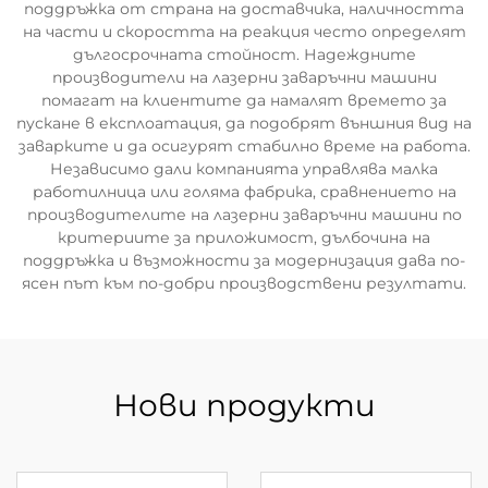
поддръжка от страна на доставчика, наличността
на части и скоростта на реакция често определят
дългосрочната стойност. Надеждните
производители на лазерни заваръчни машини
помагат на клиентите да намалят времето за
пускане в експлоатация, да подобрят външния вид на
заварките и да осигурят стабилно време на работа.
Независимо дали компанията управлява малка
работилница или голяма фабрика, сравнението на
производителите на лазерни заваръчни машини по
критериите за приложимост, дълбочина на
поддръжка и възможности за модернизация дава по-
ясен път към по-добри производствени резултати.
Нови продукти