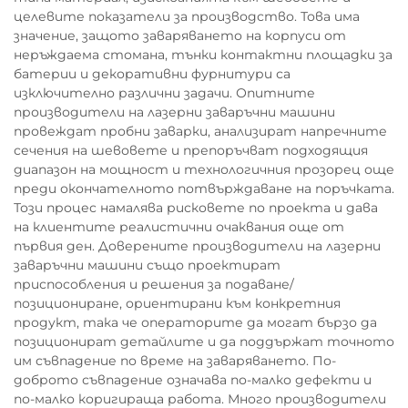
целевите показатели за производство. Това има
значение, защото заваряването на корпуси от
неръждаема стомана, тънки контактни площадки за
батерии и декоративни фурнитури са
изключително различни задачи. Опитните
производители на лазерни заваръчни машини
провеждат пробни заварки, анализират напречните
сечения на шевовете и препоръчват подходящия
диапазон на мощност и технологичния прозорец още
преди окончателното потвърждаване на поръчката.
Този процес намалява рисковете по проекта и дава
на клиентите реалистични очаквания още от
първия ден. Доверените производители на лазерни
заваръчни машини също проектират
приспособления и решения за подаване/
позициониране, ориентирани към конкретния
продукт, така че операторите да могат бързо да
позиционират детайлите и да поддържат точното
им съвпадение по време на заваряването. По-
доброто съвпадение означава по-малко дефекти и
по-малко коригираща работа. Много производители