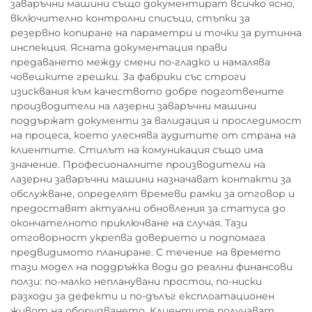
заваръчни машини също документират всичко ясно,
включително контролни списъци, стъпки за
резервно копиране на параметри и точки за рутинна
инспекция. Ясната документация прави
предаването между смени по-гладко и намалява
човешките грешки. За фабрики със строги
изисквания към качеството добре подготвените
производители на лазерни заваръчни машини
поддържат документи за валидация и проследимост
на процеса, което улеснява аудитите от страна на
клиентите. Стилът на комуникация също има
значение. Професионалните производители на
лазерни заваръчни машини назначават контакти за
обслужване, определят времеви рамки за отговор и
предоставят актуални обновления за статуса до
окончателното приключване на случая. Тази
отговорност укрепва доверието и подпомага
предвидимото планиране. С течение на времето
тази модел на поддръжка води до реални финансови
ползи: по-малко непланувани простои, по-ниски
разходи за дефекти и по-дълъг експлоатационен
живот на оборудването. Клиентите получават