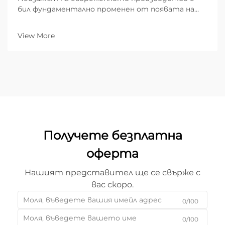
бил фундаментално променен от появата на
високопроизводителни технологии за
термично рязане. Сред тях металната лазерна
View More
резачка се отличава като дефинитивен
инструмент за индустриите, които изискват
микроскопична точност...
Получете безплатна
оферта
Нашият представител ще се свърже с
вас скоро.
0/100
0/100