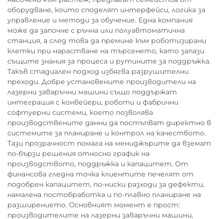
оборудване, които споделят интерфейси, логика за
управление и методи за обучение. Една компания
може да започне с ръчна или полуавтоматична
станция, а след това да премине към роботизирани
клетки при нарастване на търсенето, като запази
същите знания за процеса и рутините за поддръжка.
Такъв стадиален подход избягва разрушителни
преходи. Добре установените производители на
лазерни заваръчни машини също поддържат
интеграция с конвейери, роботи и фабрични
софтуерни системи, което позволява
производствените данни да постъпват директно в
системите за планиране и контрол на качеството.
Тази прозрачност помага на мениджърите да вземат
по-бързи решения относно график на
производството, поддръжка и капацитет. От
финансова гледна точка клиентите печелят от
подобрен капацитет, по-ниски разходи за дефекти,
намалена постобработка и по-плавно планиране на
разширението. Основният момент е прост:
производителите на лазерни заваръчни машини,