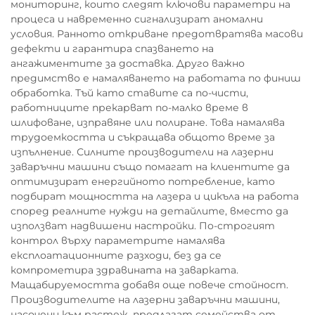
мониторинг, които следят ключови параметри на
процеса и навременно сигнализират аномални
условия. Ранното откриване предотвратява масови
дефекти и гарантира спазването на
ангажиментите за доставка. Друго важно
предимство е намаляването на работата по финиш
обработка. Тъй като ставите са по-чисти,
работниците прекарват по-малко време в
шлифоване, изправяне или полиране. Това намалява
трудоемкостта и съкращава общото време за
изпълнение. Силните производители на лазерни
заваръчни машини също помагат на клиентите да
оптимизират енергийното потребление, като
подбират мощността на лазера и цикъла на работа
според реалните нужди на детайлите, вместо да
използват надвишени настройки. По-строгият
контрол върху параметрите намалява
експлоатационните разходи, без да се
компрометира здравината на заварката.
Мащабируемостта добавя още повече стойност.
Производителите на лазерни заваръчни машини,
насочени към растеж, предлагат семейства от