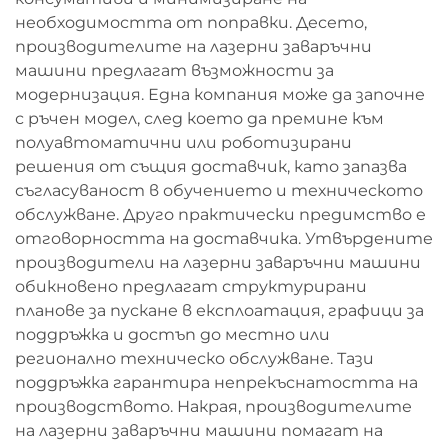
необходимостта от поправки. Десето,
производителите на лазерни заваръчни
машини предлагат възможности за
модернизация. Една компания може да започне
с ръчен модел, след което да премине към
полуавтоматични или роботизирани
решения от същия доставчик, като запазва
съгласуваност в обучението и техническото
обслужване. Друго практически предимство е
отговорността на доставчика. Утвърдените
производители на лазерни заваръчни машини
обикновено предлагат структурирани
планове за пускане в експлоатация, графици за
поддръжка и достъп до местно или
регионално техническо обслужване. Тази
поддръжка гарантира непрекъснатостта на
производството. Накрая, производителите
на лазерни заваръчни машини помагат на