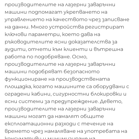
производителите на лазерни заваръчни
машини подпомагат укрепването на
управлението на качеството чрез записване
на данни. Много устройства регистрират
ключови параметри, което дава на
ръководителите ясни доказателства за
аудити, отчети към клиенти и вътрешна
работа по подобряване. Осмо,
производителите на лазерни заваръчни
машини подобряват безопасното
функциониране на производствената
площадка, когато машините са оборудвани с
оградени кабини, сигурностни блокировки и
ясни системи за предупреждение. Девето,
производителите на лазерни заваръчни
машини могат да намалят общите
експлоатационни разходи с течение на
времето чрез намаляване на употребата на
консумативи и минимизиране на