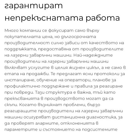
гарантират
непрекъснатата работа
Много компании се фокусират само върху
покупателната цена, но дългосрочната
производителност силно зависи от качеството на
поддръжката, предоставяна от производителите
на лазерни заваръчни машини. Най-надеждните
производители на лазерни заваръчни машини
включват услугите в целия жизнен цикъл, а не само в
етапа на продажби. Те предлагат ясни протоколи за
инсталиране, обучение на оператори, планове за
профилактично поддържане и правила за реагиране
при повреди. Тази структура е важна, тъй като
прекъсванията в производството могат да са
скъпи. Когато възникнат проблеми, бързо
реагиращите производители на лазерни заваръчни
машини осигуряват дистанционна диагностика, за
да проверят алармите, отклоненията в
параметрите и състоянието на подсистемите