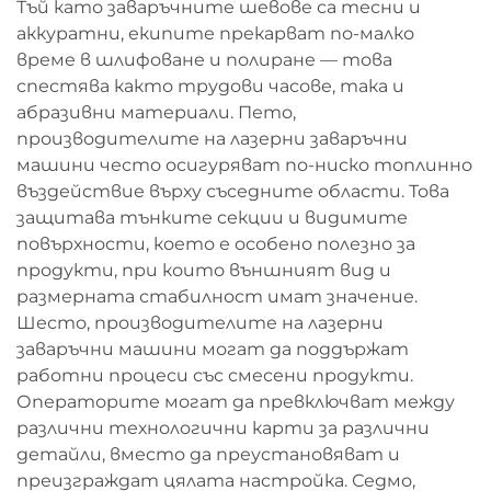
Тъй като заваръчните шевове са тесни и
аккуратни, екипите прекарват по-малко
време в шлифоване и полиране — това
спестява както трудови часове, така и
абразивни материали. Пето,
производителите на лазерни заваръчни
машини често осигуряват по-ниско топлинно
въздействие върху съседните области. Това
защитава тънките секции и видимите
повърхности, което е особено полезно за
продукти, при които външният вид и
размерната стабилност имат значение.
Шесто, производителите на лазерни
заваръчни машини могат да поддържат
работни процеси със смесени продукти.
Операторите могат да превключват между
различни технологични карти за различни
детайли, вместо да преустановяват и
преизграждат цялата настройка. Седмо,