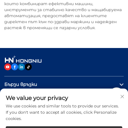
които комбинират ефективни машини,
инструменти за стабилно качество и мащабируема
автоматизация, предоставят на клиентите
директен път към по-здрави маржини и надежден
растеж в променящи се пазарни условия.
Бързи връзки
We value your privacy
ПРОДУКТИ
We use cookies and similar tools to provide our services.
If you don't want to accept all cookies, click Personalize
Свържете се с нас
cookies.