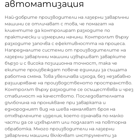
автоматизация
Най-добрите производители на лазерни заваръчни
машини се отличават с това, че помагат на
клиентите да контролират разходите по
практически и измерими начини. Контролът върху
разходите започва с ефективността на процеса.
Напредналите системи от производителите на
лазерни заваръчни машини извършват заварките
бързо и с висока позиционна точност, така че
екипите произвеждат повече единици за същата
работна смяна. Това увеличава изхода, без незабавно
разширяване на производственото пространство.
Контролът върху разходите се осъществява и чрез
стабилност на качеството. Последователната
дълбочина на проникване при заварката и
еднородният вид на шева намаляват броя на
отхвърлените изделия, което означава по-малко
части да се изхвърлят или подлагат на повторна
обработка. Много производители на лазерни
заваръчни машини включват инструменти за