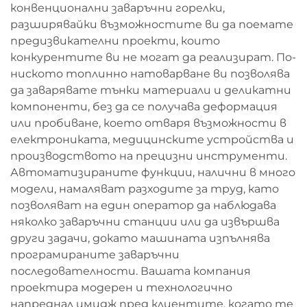
конвенционални заваръчни горелки,
разширявайки възможностите ви да поемате
предизвикателни проекти, които
конкурентите ви не могат да реализират. По-
ниското топлинно натоварване ви позволява
да заварявате тънки материали и деликатни
компоненти, без да се получава деформация
или пробиване, което отваря възможности в
електрониката, медицинските устройства и
производството на прецизни инструменти.
Автоматизираните функции, налични в много
модели, намаляват разходите за труд, като
позволяват на един оператор да наблюдава
няколко заваръчни станции или да извършва
други задачи, докато машината изпълнява
програмираните заваръчни
последователности. Вашата компания
проектира модерен и технологично
напреднал имидж пред клиентите, когато те