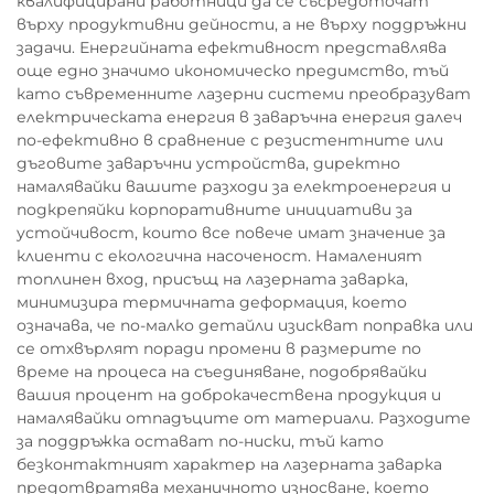
квалифицирани работници да се съсредоточат
върху продуктивни дейности, а не върху поддръжни
задачи. Енергийната ефективност представлява
още едно значимо икономическо предимство, тъй
като съвременните лазерни системи преобразуват
електрическата енергия в заваръчна енергия далеч
по-ефективно в сравнение с резистентните или
дъговите заваръчни устройства, директно
намалявайки вашите разходи за електроенергия и
подкрепяйки корпоративните инициативи за
устойчивост, които все повече имат значение за
клиенти с екологична насоченост. Намаленият
топлинен вход, присъщ на лазерната заварка,
минимизира термичната деформация, което
означава, че по-малко детайли изискват поправка или
се отхвърлят поради промени в размерите по
време на процеса на съединяване, подобрявайки
вашия процент на доброкачествена продукция и
намалявайки отпадъците от материали. Разходите
за поддръжка остават по-ниски, тъй като
безконтактният характер на лазерната заварка
предотвратява механичното износване, което