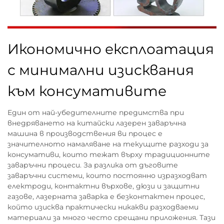
Икономично експлоатация
с минимални изисквания
към консумативите
Един от най-убедителните предимства при
внедряването на китайски лазерен заваръчна
машина в производствения ви процес е
значителното намаляване на текущите разходи за
консумативи, които тежат върху традиционните
заваръчни процеси. За разлика от дъговите
заваръчни системи, които постоянно изразходват
електроди, контактни върхове, дюзи и защитни
газове, лазерната заварка е безконтактен процес,
който изисква практически никакви разходваеми
материали за много често срещани приложения. Тази