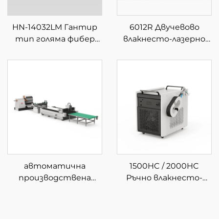
HN-14032LM Гантир
6012R Двучевово
тип голяма фибер
влакнесто-лазерно
лазерна машина за
устройство за
рязане
рязане на тръби
автоматична
1500HC / 2000HC
производствена
Ръчно влакнесто-
линия за рязане с
лазерно почистващо
влакнест лазер с
устройство с водно
навиване 3015GU
охлаждане