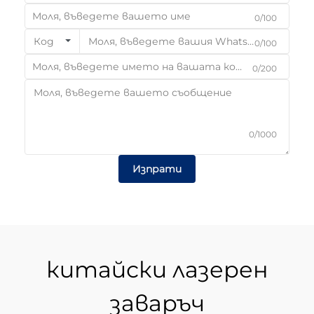
0/100
Код
0/100
0/200
0/1000
Изпрати
китайски лазерен
заваръч