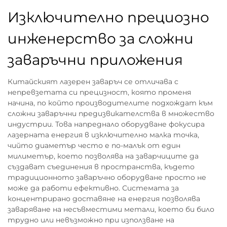
Изключително прециозно
инженерство за сложни
заваръчни приложения
Китайският лазерен заваръч се отличава с
непревзетата си прецизност, която променя
начина, по който производителите подхождат към
сложни заваръчни предизвикателства в множество
индустрии. Това напреднало оборудване фокусира
лазерната енергия в изключително малка точка,
чийто диаметър често е по-малък от един
милиметър, което позволява на заварчиците да
създават съединения в пространства, където
традиционното заваръчно оборудване просто не
може да работи ефективно. Системата за
концентрирано доставяне на енергия позволява
заваряване на несъвместими метали, което би било
трудно или невъзможно при използване на