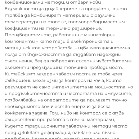
конвенционални методи, и отваря нови
възможности за дизайнерите на продукти, които
трябва да комбинират материали с различни
температури на топене, топлопроводимост или
коефициенти на термично разширение.
Производителите, работещи с миниатюрни
компоненти – като тези в електрониката и
медицинските устройства, – извличат значителна
полза от възможността да създават надеждни
съединения, без да повредят съседни чувствителни
елементи чрез излишна топлинна проводимост.
Китайският лазерен заваръч постига това чрез
съвършени механизми за контрол на лъча, които
регулират не само интензитета на мощността, но
и продължителността и честотата на импулсите,
позволявайки на операторите да прилагат точно
необходимото количество енергия за всяка
конкретна задача. Този ниво на контрол се оказва
съществено при работа с тънки материали,
където традиционните заваръчни методи често
предизвикват деформация, огъване или пълно