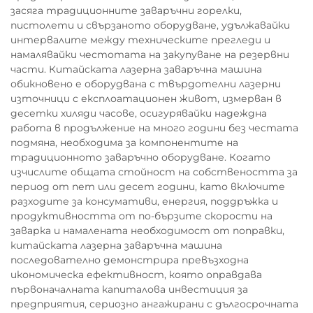
засяга традиционните заваръчни горелки,
пистолети и свързаното оборудване, удължавайки
интервалите между техническите прегледи и
намалявайки честотата на закупуване на резервни
части. Китайската лазерна заваръчна машина
обикновено е оборудвана с твърдотелни лазерни
източници с експлоатационен живот, измерван в
десетки хиляди часове, осигурявайки надеждна
работа в продължение на много години без честата
подмяна, необходима за компонентите на
традиционното заваръчно оборудване. Когато
изчислите общата стойност на собствеността за
период от пет или десет години, като включите
разходите за консумативи, енергия, поддръжка и
продуктивността от по-бързите скорости на
заварка и намалената необходимост от поправки,
китайската лазерна заваръчна машина
последователно демонстрира превъзходна
икономическа ефективност, която оправдава
първоначалната капиталова инвестиция за
предприятия, сериозно ангажирани с дългосрочната