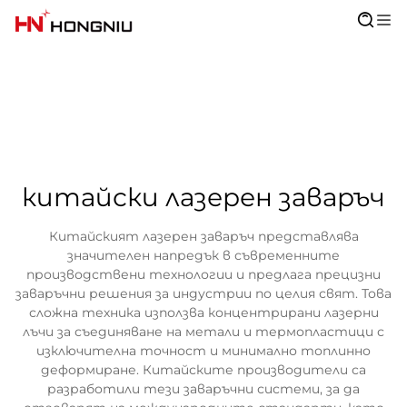
китайски лазерен заваръч
Китайският лазерен заваръч представлява
значителен напредък в съвременните
производствени технологии и предлага прецизни
заваръчни решения за индустрии по целия свят. Това
сложна техника използва концентрирани лазерни
лъчи за съединяване на метали и термопластици с
изключителна точност и минимално топлинно
деформиране. Китайските производители са
разработили тези заваръчни системи, за да