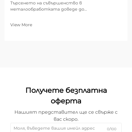
Търсенето на съвършенство в
металообработката доведе до
разработването на различни термични и
механични режещи технологии. Въпреки това
View More
никоя от тях не е достигнала върха на
прецизността така, както съвременната
лазерна резачка. В епохата, когато „близо“...
Получете безплатна
оферта
Нашият представител ще се свърже с
вас скоро.
0/100