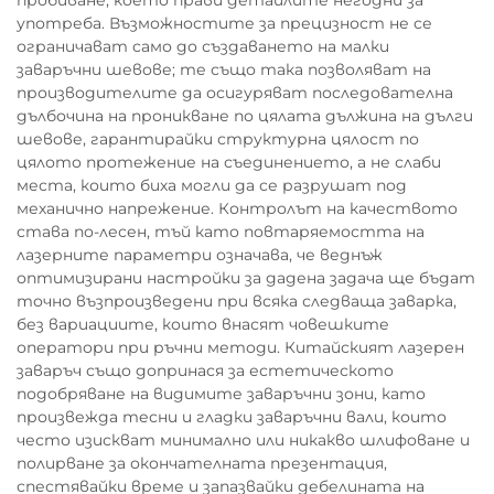
пробиване, което прави детайлите негодни за
употреба. Възможностите за прецизност не се
ограничават само до създаването на малки
заваръчни шевове; те също така позволяват на
производителите да осигуряват последователна
дълбочина на проникване по цялата дължина на дълги
шевове, гарантирайки структурна цялост по
цялото протежение на съединението, а не слаби
места, които биха могли да се разрушат под
механично напрежение. Контролът на качеството
става по-лесен, тъй като повтаряемостта на
лазерните параметри означава, че веднъж
оптимизирани настройки за дадена задача ще бъдат
точно възпроизведени при всяка следваща заварка,
без вариациите, които внасят човешките
оператори при ръчни методи. Китайският лазерен
заваръч също допринася за естетическото
подобряване на видимите заваръчни зони, като
произвежда тесни и гладки заваръчни вали, които
често изискват минимално или никакво шлифоване и
полирване за окончателната презентация,
спестявайки време и запазвайки дебелината на