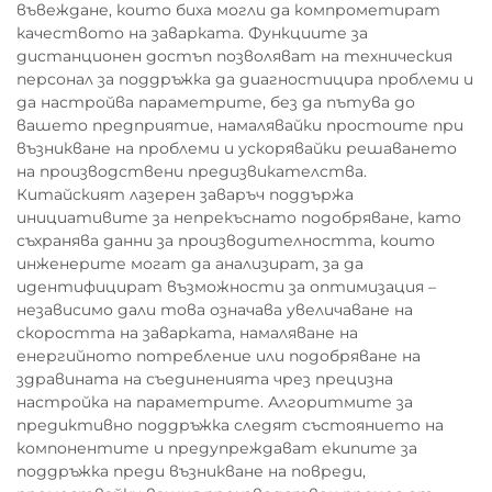
въвеждане, които биха могли да компрометират
качеството на заварката. Функциите за
дистанционен достъп позволяват на техническия
персонал за поддръжка да диагностицира проблеми и
да настройва параметрите, без да пътува до
вашето предприятие, намалявайки простоите при
възникване на проблеми и ускорявайки решаването
на производствени предизвикателства.
Китайският лазерен заваръч поддържа
инициативите за непрекъснато подобряване, като
съхранява данни за производителността, които
инженерите могат да анализират, за да
идентифицират възможности за оптимизация –
независимо дали това означава увеличаване на
скоростта на заварката, намаляване на
енергийното потребление или подобряване на
здравината на съединенията чрез прецизна
настройка на параметрите. Алгоритмите за
предиктивно поддръжка следят състоянието на
компонентите и предупреждават екипите за
поддръжка преди възникване на повреди,