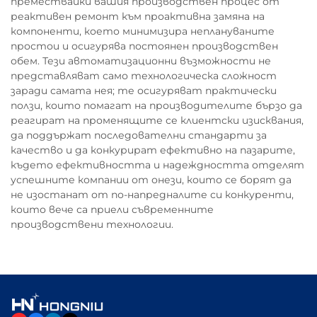
премествайки вашия производствен процес от
реактивен ремонт към проактивна замяна на
компоненти, което минимизира неплануваните
простои и осигурява постоянен производствен
обем. Тези автоматизационни възможности не
представляват само технологическа сложност
заради самата нея; те осигуряват практически
ползи, които помагат на производителите бързо да
реагират на променящите се клиентски изисквания,
да поддържат последователни стандарти за
качество и да конкурират ефективно на пазарите,
където ефективността и надеждността отделят
успешните компании от онези, които се борят да
не изостанат от по-напредналите си конкуренти,
които вече са приели съвременните
производствени технологии.