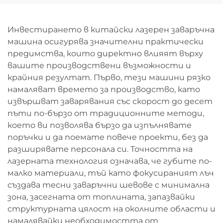
Инвестирането в китайски лазерен заваръчна
машина осигурява значителни практически
предимства, които директно влияят върху
вашите производствени възможности и
крайния резултат. Първо, тези машини рязко
намаляват времето за производство, като
извършват заварявания със скорост до десет
пъти по-бързо от традиционните методи,
което ви позволява бързо да изпълнявате
поръчки и да поемате повече проекти, без да
разширявате персонала си. Точността на
лазерната технология означава, че губите по-
малко материали, тъй като фокусираният лъч
създава тесни заваръчни шевове с минимална
зона, засегната от топлината, запазвайки
структурната цялост на околните области и
намалявайки необходимостта от