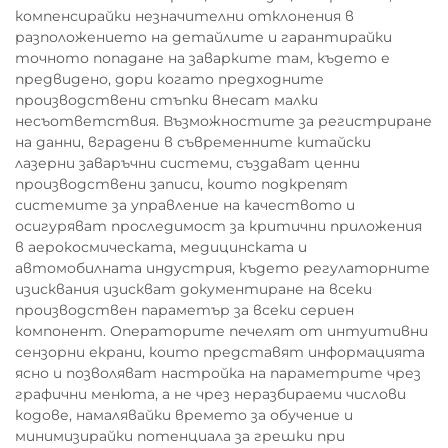
компенсирайки незначителни отклонения в
разположението на детайлите и гарантирайки
точното попадане на заварките там, където е
предвидено, дори когато предходните
производствени стъпки внесат малки
несъответствия. Възможностите за регистриране
на данни, вградени в съвременните китайски
лазерни заваръчни системи, създават ценни
производствени записи, които подкрепят
системите за управление на качеството и
осигуряват проследимост за критични приложения
в аерокосмическата, медицинската и
автомобилната индустрия, където регулаторните
изисквания изискват документиране на всеки
производствен параметър за всеки сериен
компонент. Операторите печелят от интуитивни
сензорни екрани, които представят информацията
ясно и позволяват настройка на параметрите чрез
графични менюта, а не чрез неразбираеми числови
кодове, намалявайки времето за обучение и
минимизирайки потенциала за грешки при