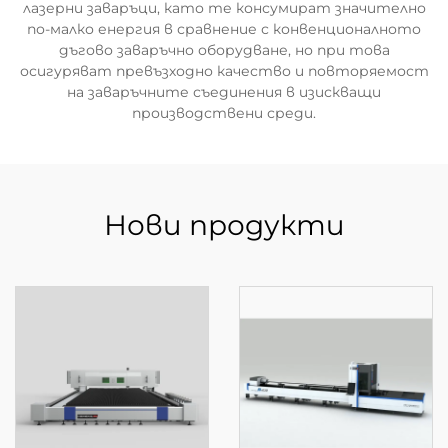
лазерни заваръци, като те консумират значително
по-малко енергия в сравнение с конвенционалното
дъгово заваръчно оборудване, но при това
осигуряват превъзходно качество и повторяемост
на заваръчните съединения в изискващи
производствени среди.
Нови продукти