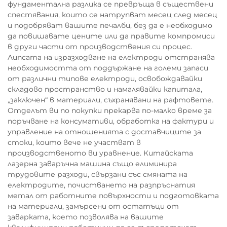
фундаментална разлика се превръща в съществени
спестявания, които се натрупват месец след месец
и подобряват вашите печалби, без да е необходимо
да повишавате цените или да правите компромиси
в други части от производствения си процес.
Липсата на изразходване на електроди отстранява
необходимостта от поддържане на големи запаси
от различни типове електроди, освобождавайки
складово пространство и намалявайки капитала,
„заключен“ в материали, съхранявани на рафтовете.
Отделът ви по покупки прекарва по-малко време за
поръчване на консумативи, обработка на фактури и
управление на отношенията с доставчиците за
стоки, които вече не участват в
производственото ви уравнение. Китайската
лазерна заваръчна машина също елиминира
трудовите разходи, свързани със смяната на
електродите, почистването на разпръснатия
метал от работните повърхности и подготовката
на материали, замърсени от остатъци от
заварката, което позволява на вашите