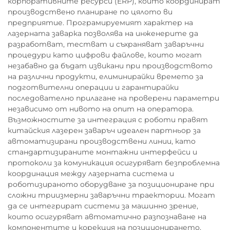
корпоративните ресурси (ERP), които координират
производствено планиране по цялото ви
предприятие. Програмируемият характер на
лазерната заварка позволява на инженерите да
разработват, тестват и съхраняват заваръчни
процедури като цифрови файлове, които могат
незабавно да бъдат извикани при производството
на различни продукти, елиминирайки времето за
подготвителни операции и гарантирайки
последователно прилагане на проверени параметри
независимо от нивото на опит на оператора.
Възможностите за интеграция с роботи правят
китайския лазерен заваръч идеален партньор за
автоматизирани производствени линии, като
стандартизираните монтажни интерфейси и
протоколи за комуникация осигуряват безпроблемна
координация между лазерната система и
роботизираното оборудване за позициониране при
сложни триизмерни заваръчни траектории. Могат
да се интегрират системи за машинно зрение,
които осигуряват автоматично разпознаване на
компонентите и корекция на позиционирането,