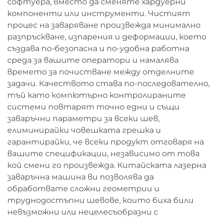
софтуера, вместо да сменяте хардуерни
компоненти или инструменти. Чистият
процес на заваряване произвежда минимално
разпръскване, изпарения и деформации, което
създава по-безопасна и по-удобна работна
среда за вашите оператори и намалява
времето за почистване между отделните
задачи. Качеството става по-последователно,
тъй като компютърно контролираните
системи повтарят точно едни и същи
заваръчни параметри за всеки шев,
елиминирайки човешката грешка и
гарантирайки, че всеки продукт отговаря на
вашите спецификации, независимо от това
кой смени го произвежда. Китайската лазерна
заваръчна машина ви позволява да
обработвате сложни геометрии и
труднодостъпни шевове, които биха били
невъзможни или нецелесъобразни с