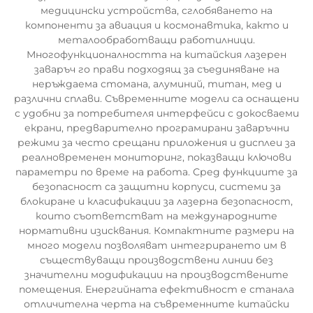
медицински устройства, сглобяването на
компоненти за авиация и космонавтика, както и
металообработващи работилници.
Многофункционалността на китайския лазерен
заваръч го прави подходящ за съединяване на
неръждаема стомана, алуминий, титан, мед и
различни сплави. Съвременните модели са оснащени
с удобни за потребителя интерфейси с докосваеми
екрани, предварително програмирани заваръчни
режими за често срещани приложения и дисплеи за
реалновременен мониторинг, показващи ключови
параметри по време на работа. Сред функциите за
безопасност са защитни корпуси, системи за
блокиране и класификации за лазерна безопасност,
които съответстват на международните
нормативни изисквания. Компактните размери на
много модели позволяват интегрирането им в
съществуващи производствени линии без
значителни модификации на производствените
помещения. Енергийната ефективност е станала
отличителна черта на съвременните китайски