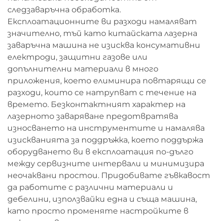
следзаваръчна обработка.
Експлоатационните ви разходи намаляват
значително, тъй като китайската лазерна
заваръчна машина не изисква консумативни
електроди, защитни газове или
допълнителни материали в много
приложения, което елиминира повтарящи се
разходи, които се натрупват с течение на
времето. Безконтактният характер на
лазерното заваряване предотвратява
износването на инструментите и намалява
изискванията за поддръжка, което поддържа
оборудването ви в експлоатация по-дълго
между сервизните интервали и минимизира
неочаквани простои. Придобивате гъвкавост
да работите с различни материали и
дебелини, използвайки една и съща машина,
като просто променяте настройките в