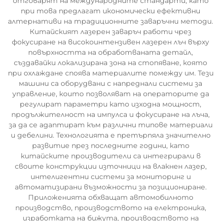
отговарят на международните стандарти, като
при това предлагат икономически ефективни
алтернативи на традиционните заваръчни методи.
Китайският лазерен заваръч работи чрез
фокусиране на високоинтензивен лазерен лъч върху
повърхността на обработваната детайл,
създавайки локализирана зона на стопяване, която
при охлаждане споява материалите помежду им. Тези
машини са оборудвани с напреднали системи за
управление, които позволяват на операторите да
регулират параметри като изходна мощност,
продължителност на импулса и фокусиране на лъча,
за да се адаптират към различни типове материали
и дебелини. Технологията е претърпяла значително
развитие през последните години, като
китайските производители са интегрирали в
своите конструкции източници на влакнен лазер,
интелигентни системи за мониторинг и
автоматизирани възможности за позициониране.
Приложенията обхващат автомобилното
производство, производството на електроника,
изработката на бижута, производството на