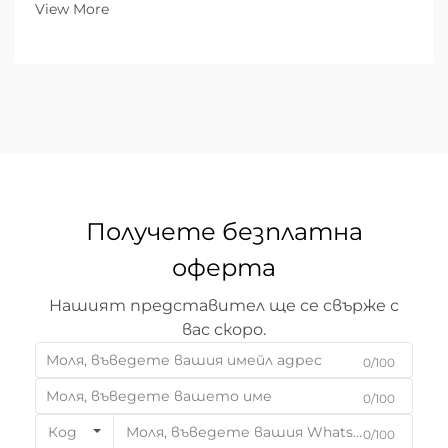
View More
металообработката машината за рязане с
влакнен лазер представлява връхна точка на
ефективността, прецизността и
универсалността. За разлика...
Получете безплатна
оферта
Нашият представител ще се свърже с
вас скоро.
0/100
0/100
Код
0/100