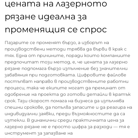
цената на лазерното
рязане идеална за
променящия се спрос
Пазарите се променят бързо, а изборът на
производствени методи трябва да върви в крак с
тях. Една от причините, поради които компаниите
предпочитат този метод, е, че цената за лазерно
рязане подпомага бързо изпълнение без значителни
забавяния при подготовката. Цифровите файлове
постъпват направо в производствените работни
процеси, така че екипите могат да преминат от
одобрение на проекта до готови детайли в кратък
срок. Тази скорост помага на бизнеса да изпълнява
спешни срокове, да попълва запасите и да реагира на
индивидуални заявки, преди възможностите да са
изтекли. В динамични среди практичната цена за
лазерно рязане не е просто цифра за разходи — тя е
инструмент за запазване на