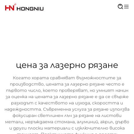
цена за лазерно рязане
Когато хората сравняват възможностите за
производство, цената за лазерно рязане често е
първото число, което проверяват, но умният начин
за оценка на цената за лазерно рязане е да се свърже
разходът с качеството на изхода, скоростта и
надеждността. Съвременна услуга за рязане използва
фокусиран светлинен лъч за рязане на листови
метали, неръждаема стомана, алуминий, акрил, дърво
и други плоски материали с изключително висока