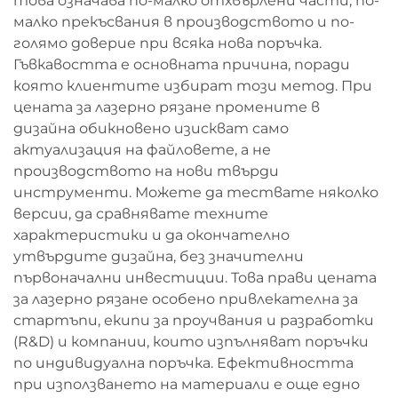
това означава по-малко отхвърлени части, по-
малко прекъсвания в производството и по-
голямо доверие при всяка нова поръчка.
Гъвкавостта е основната причина, поради
която клиентите избират този метод. При
цената за лазерно рязане промените в
дизайна обикновено изискват само
актуализация на файловете, а не
производството на нови твърди
инструменти. Можете да тествате няколко
версии, да сравнявате техните
характеристики и да окончателно
утвърдите дизайна, без значителни
първоначални инвестиции. Това прави цената
за лазерно рязане особено привлекателна за
стартъпи, екипи за проучвания и разработки
(R&D) и компании, които изпълняват поръчки
по индивидуална поръчка. Ефективността
при използването на материали е още едно