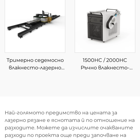
рязане
Тримерно седемосно
1500HC / 2000HC
влакнесто-лазерно
Ръчно влакнесто-
устройство за
лазерно почистващо
рязане
устройство с водно
охлаждане
Най-голямото предимство на цената за
лазерно рязане е яснотата й по отношение на
разходите. Можете да изчислите очакваните
разходи по проекта още преди започване на