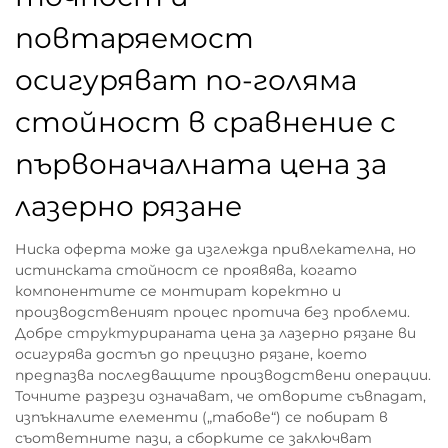
повтаряемост
осигуряват по-голяма
стойност в сравнение с
първоначалната цена за
лазерно рязане
Ниска оферта може да изглежда привлекателна, но
истинската стойност се проявява, когато
компонентите се монтират коректно и
производственият процес протича без проблеми.
Добре структурираната цена за лазерно рязане ви
осигурява достъп до прецизно рязане, което
предпазва последващите производствени операции.
Точните разрези означават, че отворите съвпадат,
изпъкналите елементи („табове“) се побират в
съответните пази, а сборките се заключват