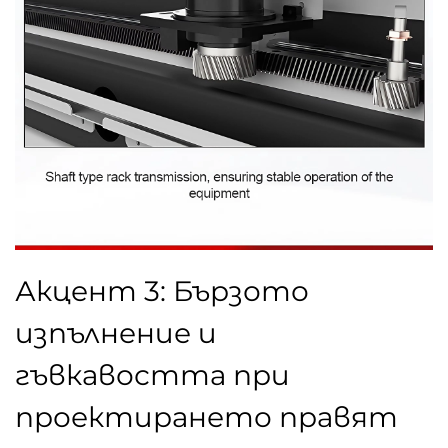
Акцент 3: Бързото
изпълнение и
гъвкавостта при
проектирането правят