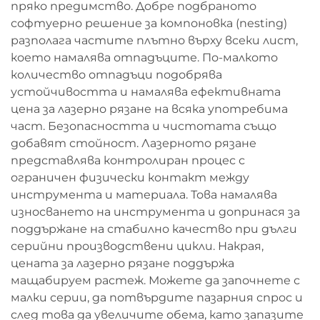
пряко предимство. Добре подбраното
софтуерно решение за компоновка (nesting)
разполага частите плътно върху всеки лист,
което намалява отпадъците. По-малкото
количество отпадъци подобрява
устойчивостта и намалява ефективната
цена за лазерно рязане на всяка употребима
част. Безопасността и чистотата също
добавят стойност. Лазерното рязане
представлява контролиран процес с
ограничен физически контакт между
инструмента и материала. Това намалява
износването на инструмента и допринася за
поддържане на стабилно качество при дълги
серийни производствени цикли. Накрая,
цената за лазерно рязане поддържа
мащабируем растеж. Можете да започнете с
малки серии, да потвърдите пазарния спрос и
след това да увеличите обема, като запазите