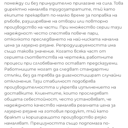
помежду си без принудително прилагане на сила. Това
директно намалява трудозатратите, тъй като
екипите прекарват по-малко време за поправка на
ръбове, разширяване на отвори или повторно
производство на части. При множество серии тази
надеждност често спестява повече пари,
отколкото преследването на най-ниската начална
цена за лазерно рязане. Репродуцируемостта има
също такова значение. Когато всяка част от
серията съответства на чертежа, работните
процеси при сглобяването остават предсказуеми.
Работниците могат да следват стандартни
стъпки, без да трябва да диагностицират случайни
отклонения. Тази стабилност подобрява
производителността и укрепва изпълнението на
доставките. Клиентите, които проследяват
общата себестойност, често установяват, че
надеждното качество намалява реалната цена за
лазерно рязане на готовия продукт, тъй като
бракът и коригиращото производство рязко
намаляват. Прецизността също подпомага по-