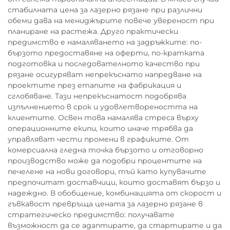
стабилната цена за лазерно рязане при различни
обеми дава на мениджърите повече увереност при
планиране на растежа. Друго практически
предимство е намаляването на задръжките: по-
бързото предоставяне на оферти, по-кратката
подготовка и последователното качество при
рязане осигуряват непрекъснато напредване на
проектите през етапите на фабрикация и
сглобяване. Тази непрекъснатост подобрява
изпълнението в срок и удовлетвореността на
клиентите. Освен това намалява стреса върху
операционните екипи, които иначе трябва да
управляват чести промени в графиките. От
комерсиална гледна точка бързото и отговорно
производство може да подобри процентите на
печелене на нови договори, тъй като купувачите
предпочитат доставчици, които доставят бързо и
надеждно. В обобщение, комбинацията от скорост и
гъвкавост превръща цената за лазерно рязане в
стратегическо предимство: получавате
възможност да се адаптирате, да стартирате и да