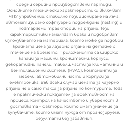
средни серийни производствени партиди.
Основните технически характеристики включват
ЧПУ управление, стабилно позициониране на лъча,
автоматизирано софтуерно подреждане (nesting) и
повтаряеми траектории на рязане. Тези
характеристики намаляват брака и подобряват
използването на материала, което може да подобри
крайната цена за лазерно рязане на детайле с
течение на времето. Приложенията са широки:
капаци за машини, кронштейни, корпуси,
декоративни панели, табели, части за климатични и
вентилационни системи (HVAC), компоненти за
мебели, автомобилни части и корпуси за
електроника. Във всеки случай цената за лазерно
рязане не е само такса за рязане по контурите. Това
е практически показател за ефективност на
процеса, контрол на качеството и увереност в
доставката – фактори, които имат значение за
купувачите, които имат нужда от прогнозируеми
резултати без забавяния.