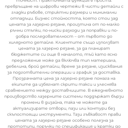
точност. Практичната функция е проста:
превръщане на цифрови чертежи в чисти детайли с
гладки ръбове, стриктни размери и минимални
отпадъци. Бизнес стойността, която стои зад
цената за лазерно рязане, произтича от по-малко
ръчни стъпки, по-ниски разходи за поправки и по-
добра последователност – от първото до
хилядното детайле. Клиентите също използват
цената за лазерно рязане, за да планират
бюджетите си още в началото, тъй като ясно
предложение може да включва тип материала,
дебелина, брой детайли, време за рязане, изисквания
за подготвителни операции и график за доставка.
Прозрачната цена за лазерно рязане помага на
екипите да избягнат скрити такси и улеснява
сравнението между доставчиците. В ежедневното
производство лазерните системи поддържат бързи
промени в дизайна, така че можете да
актуализирате отвори, пази или контури без
скъпостоящи инструменти. Тази гъвкавост прави
цената за лазерно рязане особено полезна за
прототипи, поръчки по спецификация и кратки до