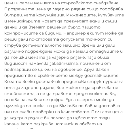
цели и ограниченията на търговското снабдяване.
Прозрачната цена за лазерно рязане също подобрява
вътрешната комуникация. Инженерите, купувачите
и мениджърите могат да прегледат едни и същи
данни и да вземат решения бързо, защото
компромисите са видими. Например екипът може да
реши дали по-строгата допусната точност си
струва допълнителното машино време или дали
различно подреждане може да намали отпадъците и
да понижи цената за лазерно рязане. Тази обща
видимост намалява забавянията, причинени от
повтарящи се цикли на одобрение. Друг важен
предимство е сравнението между доставчиците.
Когато всеки доставчик представя структурирана
цена за лазерно рязане, вие можете да сравнявате
стойността, а не да правите предположения въз
основа на главните цифри. Една оферта може да
изглежда по-ниска, но да включва по-бавна доставка
или по-слаби проверки на качеството. Пълната цена
за лазерно рязане ви помага да избегнете тази
капана, като разкрива истинския обхват на