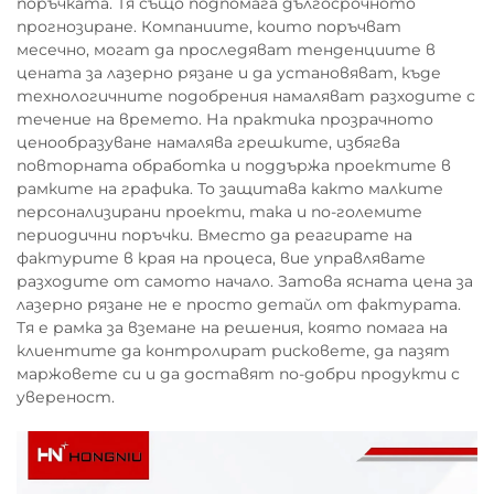
поръчката. Тя също подпомага дългосрочното
прогнозиране. Компаниите, които поръчват
месечно, могат да проследяват тенденциите в
цената за лазерно рязане и да установяват, къде
технологичните подобрения намаляват разходите с
течение на времето. На практика прозрачното
ценообразуване намалява грешките, избягва
повторната обработка и поддържа проектите в
рамките на графика. То защитава както малките
персонализирани проекти, така и по-големите
периодични поръчки. Вместо да реагирате на
фактурите в края на процеса, вие управлявате
разходите от самото начало. Затова ясната цена за
лазерно рязане не е просто детайл от фактурата.
Тя е рамка за вземане на решения, която помага на
клиентите да контролират рисковете, да пазят
маржовете си и да доставят по-добри продукти с
увереност.