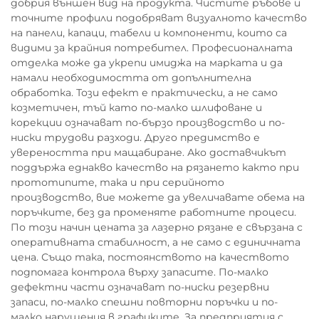
добрия външен вид на продукта. Чистите ръбове и
точните профили подобряват визуалното качество
на панели, капаци, табели и компоненти, които са
видими за крайния потребител. Професионалната
отделка може да укрепи имиджа на марката и да
намали необходимостта от допълнителна
обработка. Този ефект е практически, а не само
козметичен, тъй като по-малко шлифоване и
корекции означават по-бързо производство и по-
ниски трудови разходи. Друго предимство е
увереността при мащабиране. Ако доставчикът
поддържа еднакво качество на рязането както при
прототипите, така и при серийното
производство, вие можете да увеличавате обема на
поръчките, без да променяте работните процеси.
По този начин цената за лазерно рязане е свързана с
оперативната стабилност, а не само с единичната
цена. Също така, постоянството на качеството
подпомага контрола върху запасите. По-малко
дефектни части означават по-ниски резервни
запаси, по-малко спешни повторни поръчки и по-
малко нарушения в графиките. За предприятия с