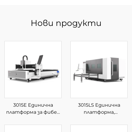
Нови продукти
3015E Единична
3015LS Единична
платформа за фибер
платформа,
лазерна рязка
затворена фибер
лазерна машина за