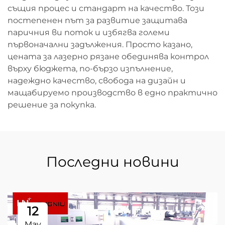
същия процес и стандарт на качество. Този
постепенен път за развитие защитава
паричния ви поток и избягва големи
първоначални задължения. Просто казано,
цената за лазерно рязане обединява контрол
върху бюджета, по-бързо изпълнение,
надеждно качество, свобода на дизайн и
мащабируемо производство в едно практично
решение за покупка.
Последни новини
12
May