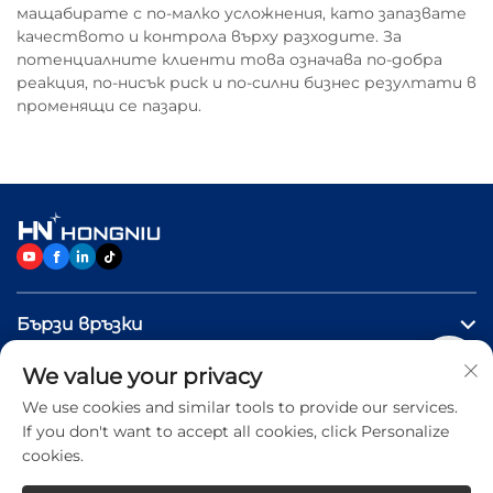
мащабирате с по-малко усложнения, като запазвате
качеството и контрола върху разходите. За
потенциалните клиенти това означава по-добра
реакция, по-нисък риск и по-силни бизнес резултати в
променящи се пазари.
Бързи връзки
We value your privacy
ПРОДУКТИ
We use cookies and similar tools to provide our services.
If you don't want to accept all cookies, click Personalize
Свържете се с нас
cookies.