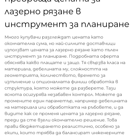
лазерно рязане в
инструмент за планиране
Много купувачи разглеждат цената като
окончателна сума, но най-силните доставчици
използват цената за лазерно рязане като пълен
инструмент за планиране. Подробната оферта
обяснява какво плащате и защо. Тя свързва класа на
материала, дебелината му, сложността на
геометрията, количеството, времето за
изпълнение и опционалната финиш обработка в
структура, която можете да разберете. Тази
яснота осигурява незабавен контрол. Можете да
промените един параметър, например дебелината
на материала или обработката на ръбовете, и да
видите как се променя цената за лазерно рязане,
преди да сте взели окончателно решение. Това
прави бюджетирането реалистично, особено за
екипи, които трябва да балансират инженерните