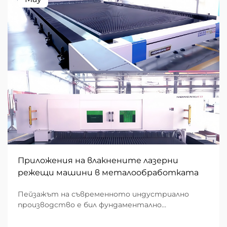
Приложения на влакнените лазерни
режещи машини в металообработката
Пейзажът на съвременното индустриално
производство е бил фундаментално
трансформиран от появата на влакнеста
технология. В областта на