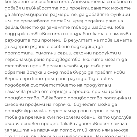
конкурентоспособността. Допълнителна стойност
добавя и гъвкавостта при проектирането: можете
да актуализирате размерите, да добавяте функции
или да премахвате детайли чрез редактиране на
файла, вместо да заменяте твърди шаблони. Това
поддържа гъвкавостта на разработката и намалява
разходите при промени. В резултат на това цената
за лазерно рязане е особено подходяща за
прототипи, пилотни серии, сезонни продукти и
персонализирано производство. Екипите могат да
тестват идеи в реални условия, да събират
обратна връзка и след това бързо да правят нови
версии при контролирани разходи. Този цикъл
подобрява съответствието на продукта и
намалява риска от сериозни грешки при мащабно
производство. Гъвкавото производство поддържа и
смесени профили на поръчки: бизнесът може да
произвежда малки персонализирани серии, а след
това да премине към по-големи обеми, като използва
същия основен процес. Такава адаптивност помага
за защита на паричния поток, тъй като няма нужда
от големи първоначални инвестиции. В много случаи