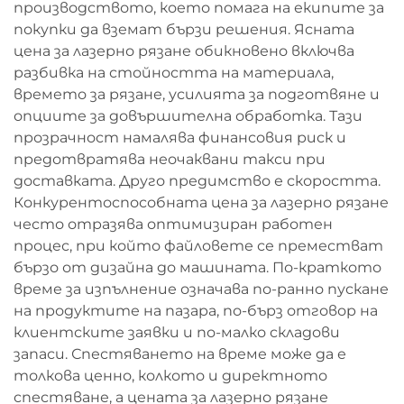
производството, което помага на екипите за
покупки да вземат бързи решения. Ясната
цена за лазерно рязане обикновено включва
разбивка на стойността на материала,
времето за рязане, усилията за подготвяне и
опциите за довършителна обработка. Тази
прозрачност намалява финансовия риск и
предотвратява неочаквани такси при
доставката. Друго предимство е скоростта.
Конкурентоспособната цена за лазерно рязане
често отразява оптимизиран работен
процес, при който файловете се преместват
бързо от дизайна до машината. По-краткото
време за изпълнение означава по-ранно пускане
на продуктите на пазара, по-бърз отговор на
клиентските заявки и по-малко складови
запаси. Спестяването на време може да е
толкова ценно, колкото и директното
спестяване, а цената за лазерно рязане