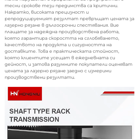
тесни срокове тези предимства са критични.
Накратко, високата прецизност и
репродуцируемият резултат превръщат цената за
лазерно рязане в дългосрочни спестявания. Вие
плащате за надеждна производствена работа,
която гарантира скоростта на сглобяването,
качеството на продукта и сигурността на
доставките. Това е практическата стойност,
която клиентите усещат в ежедневната си
дейност, и затова разумните покупатели оценяват
цената за лазерно рязане заедно с измерими
производствени резултати.