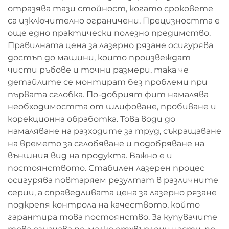
отразява тази стойност, когато сроковете
са изключително ограничени. Прецизността е
още едно практически полезно предимство.
Правилната цена за лазерно рязане осигурява
достъп до машини, които произвеждат
чисти ръбове и точни размери, така че
детайлите се монтират без проблеми при
първата сглобка. По-добрият фит намалява
необходимостта от шлифоване, пробиване и
корекционна обработка. Това води до
намаляване на разходите за труд, съкращаване
на времето за сглобяване и подобряване на
външния вид на продукта. Важно е и
постоянството. Стабилен лазерен процес
осигурява повтаряем резултат в различните
серии, а справедливата цена за лазерно рязане
подкрепя контрола на качеството, който
гарантира това постоянство. За купувачите