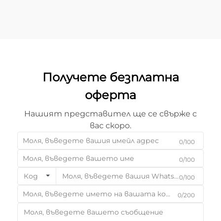
безпрецедентна точност, ефективност и
разнообразие...
Получете безплатна
оферта
Нашият представител ще се свърже с
вас скоро.
0/100
0/100
Код
0/100
0/200