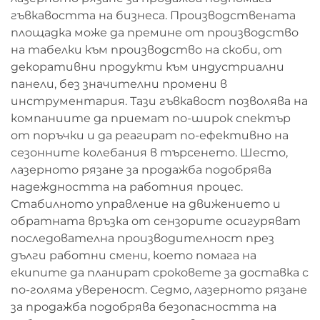
гъвкавостта на бизнеса. Производствената
площадка може да премине от производство
на табелки към производство на скоби, от
декоративни продукти към индустриални
панели, без значителни промени в
инструментария. Тази гъвкавост позволява на
компаниите да приемат по-широк спектър
от поръчки и да реагират по-ефективно на
сезонните колебания в търсенето. Шесто,
лазерното рязане за продажба подобрява
надеждността на работния процес.
Стабилното управление на движението и
обратната връзка от сензорите осигуряват
последователна производителност през
дълги работни смени, което помага на
екипите да планират сроковете за доставка с
по-голяма увереност. Седмо, лазерното рязане
за продажба подобрява безопасността на