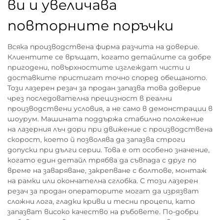
ви и увеличава
повторните поръчки
Всяка производствена фирма разчита на доверие.
Клиентите се връщат, когато детайлите са добре
пригодени, повърхностите изглеждат чисти и
доставките пристигат точно според обещаното.
Този лазерен резач за продан запазва това доверие
чрез последователна прецизност в реални
производствени условия, а не само в демонстрации в
шоурум. Машината поддържа стабилно положение
на лазерния лъч дори при движение с производствена
скорост, което й позволява да запазва строги
допуски при дълги серии. Това е от особено значение,
когато един детайл трябва да съвпада с друг по
време на заваряване, закрепване с болтове, монтаж
на рамки или окончателна сглобка. С този лазерен
резач за продан операторите могат да изрязват
сложни лога, гладки криви и тесни процепи, като
запазват високо качество на ръбовете. По-добри