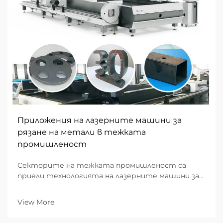
Приложения на лазерните машини за
рязане на метали в тежката
промишленост
Секторите на тежката промишленост са
приели технологията на лазерните машини за
рязане на метали като трансформиращо
решение за прецизно производство и мащабни
View More
операции по метална обработка. Тези
напреднали системи осигуряват