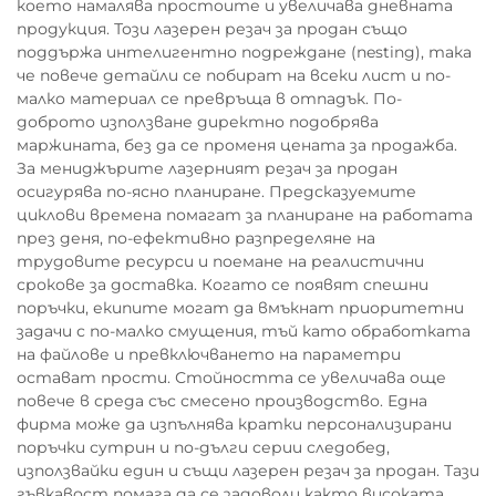
което намалява простоите и увеличава дневната
продукция. Този лазерен резач за продан също
поддържа интелигентно подреждане (nesting), така
че повече детайли се побират на всеки лист и по-
малко материал се превръща в отпадък. По-
доброто използване директно подобрява
маржината, без да се променя цената за продажба.
За мениджърите лазерният резач за продан
осигурява по-ясно планиране. Предсказуемите
циклови времена помагат за планиране на работата
през деня, по-ефективно разпределяне на
трудовите ресурси и поемане на реалистични
срокове за доставка. Когато се появят спешни
поръчки, екипите могат да вмъкнат приоритетни
задачи с по-малко смущения, тъй като обработката
на файлове и превключването на параметри
остават прости. Стойността се увеличава още
повече в среда със смесено производство. Една
фирма може да изпълнява кратки персонализирани
поръчки сутрин и по-дълги серии следобед,
използвайки един и същи лазерен резач за продан. Тази
гъвкавост помага да се задоволи както високата