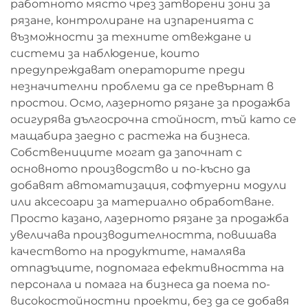
работното място чрез затворени зони за
рязане, контролиране на изпаренията с
възможности за техните отвеждане и
системи за наблюдение, които
предупреждават операторите преди
незначителни проблеми да се превърнат в
простои. Осмо, лазерното рязане за продажба
осигурява дългосрочна стойност, тъй като се
мащабира заедно с растежа на бизнеса.
Собствениците могат да започнат с
основното производство и по-късно да
добавят автоматизация, софтуерни модули
или аксесоари за материално обработване.
Просто казано, лазерното рязане за продажба
увеличава производителността, повишава
качеството на продуктите, намалява
отпадъците, подпомага ефективността на
персонала и помага на бизнеса да поема по-
високостойностни проекти, без да се добавя