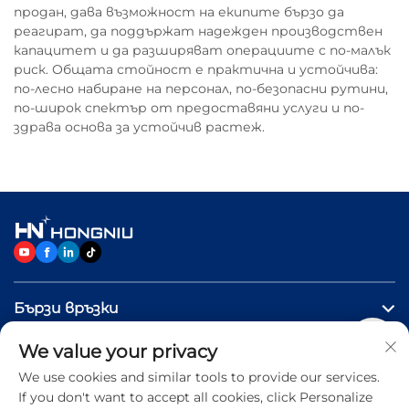
продан, дава възможност на екипите бързо да
реагират, да поддържат надежден производствен
капацитет и да разширяват операциите с по-малък
риск. Общата стойност е практична и устойчива:
по-лесно набиране на персонал, по-безопасни рутини,
по-широк спектър от предоставяни услуги и по-
здрава основа за устойчив растеж.
Бързи връзки
We value your privacy
ПРОДУКТИ
We use cookies and similar tools to provide our services.
If you don't want to accept all cookies, click Personalize