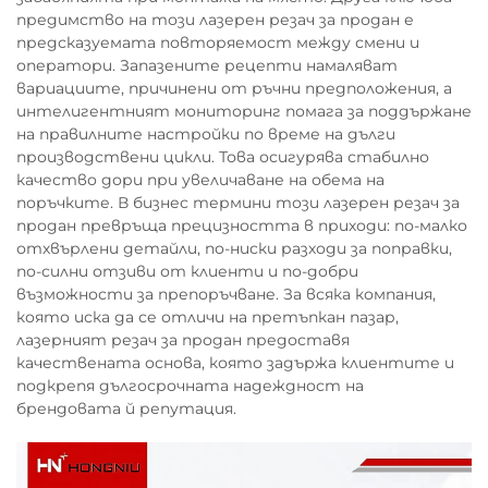
предимство на този лазерен резач за продан е
предсказуемата повторяемост между смени и
оператори. Запазените рецепти намаляват
вариациите, причинени от ръчни предположения, а
интелигентният мониторинг помага за поддържане
на правилните настройки по време на дълги
производствени цикли. Това осигурява стабилно
качество дори при увеличаване на обема на
поръчките. В бизнес термини този лазерен резач за
продан превръща прецизността в приходи: по-малко
отхвърлени детайли, по-ниски разходи за поправки,
по-силни отзиви от клиенти и по-добри
възможности за препоръчване. За всяка компания,
която иска да се отличи на претъпкан пазар,
лазерният резач за продан предоставя
качествената основа, която задържа клиентите и
подкрепя дългосрочната надеждност на
брендовата й репутация.