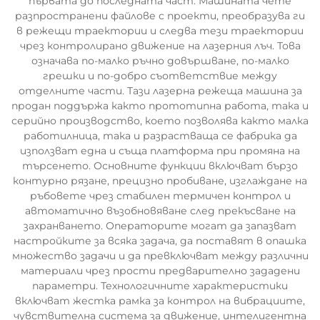
първата до последната част. Машината чете
разпространени файлове с проекти, преобразува ги
в режещи траектории и следва тези траектории
чрез контролирано движение на лазерния лъч. Това
означава по-малко ръчно довършване, по-малко
грешки и по-добро съответствие между
отделните части. Тази лазерна режеща машина за
продан поддържа както прототипна работа, така и
серийно производство, което позволява както малка
работилница, така и разрастваща се фабрика да
използват една и съща платформа при промяна на
търсенето. Основните функции включват бързо
контурно рязане, прецизно пробиване, изглаждане на
ръбовете чрез стабилен термичен контрол и
автоматично възобновяване след прекъсване на
захранването. Операторите могат да запазват
настройките за всяка задача, да поставят в опашка
множество задачи и да превключват между различни
материали чрез прости предварително зададени
параметри. Технологичните характеристики
включват жестка рамка за контрол на вибрациите,
чувствителна система за движение, интелигентна