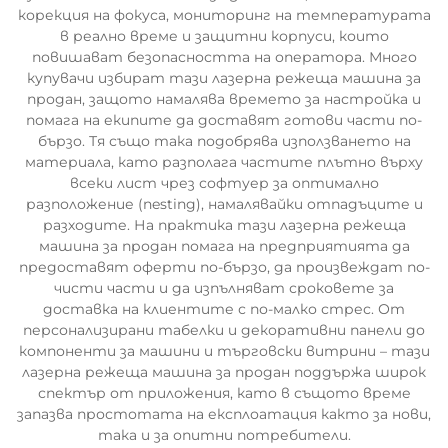
корекция на фокуса, мониторинг на температурата
в реално време и защитни корпуси, които
повишават безопасността на оператора. Много
купувачи избират тази лазерна режеща машина за
продан, защото намалява времето за настройка и
помага на екипите да доставят готови части по-
бързо. Тя също така подобрява използването на
материала, като разполага частите плътно върху
всеки лист чрез софтуер за оптимално
разположение (nesting), намалявайки отпадъците и
разходите. На практика тази лазерна режеща
машина за продан помага на предприятията да
предоставят оферти по-бързо, да произвеждат по-
чисти части и да изпълняват сроковете за
доставка на клиентите с по-малко стрес. От
персонализирани табелки и декоративни панели до
компоненти за машини и търговски витрини – тази
лазерна режеща машина за продан поддържа широк
спектър от приложения, като в същото време
запазва простотата на експлоатация както за нови,
така и за опитни потребители.