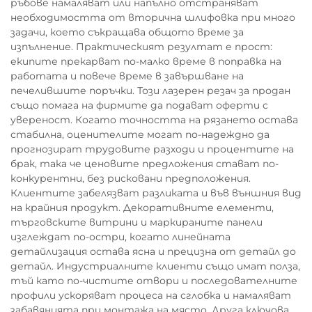
ръбове намаляват или напълно отстраняват
необходимостта от вторична шлифовка при много
задачи, което съкращава общото време за
изпълнение. Практическият резултат е прост:
екипите прекарват по-малко време в поправка на
работата и повече време в завършване на
печелившите поръчки. Този лазерен резач за продан
също помага на фирмите да подават оферти с
увереност. Когато точността на рязането остава
стабилна, оценителите могат по-надеждно да
прогнозират трудовите разходи и процентите на
брак, така че ценовите предложения стават по-
конкурентни, без рисковани предположения.
Клиентите забелязват разликата и във външния вид
на крайния продукт. Декоративните елементи,
търговските витрини и маркираните панели
изглеждат по-остри, когато линейната
детайлизация остава ясна и прецизна от детайл до
детайл. Индустриалните клиенти също имат полза,
тъй като по-чистите отвори и последователните
профили ускоряват процеса на сглобка и намаляват
забавянията при монтажа на място. Друга ключова