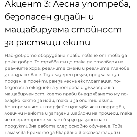
Акцент 3: Лесна употреба,
безопасен дизайн и
мащабируема стойност
за растящи екипи
Най-доброто оборудване прави повече от това да
реже добре. То трябва също така да отговаря на
реалните хора, реалните смени и реалните планове
за разрастване. Този лазерен резач, предлаган за
продан, е проектиран за лесна експлоатация, по-
безопасна ежедневна употреба и дългосрочна
мащабируемост, което прави внедряването му по-
гладко както за нови, така и за опитни екипи.
Контролният интерфейс използва ясни подредби,
логични менюта и запазени шаблони на процеси, така
че операторите могат бързо да започнат
продуктивна работа след основно обучение. Това
намалява времето за вкарване в експлоатация и