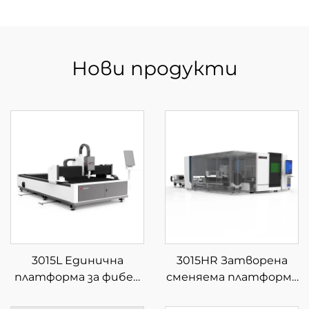
Нови продукти
3015L Единична
3015HR Затворена
платформа за фибер
сменяема платформа
лазерна рязка
за интегрирана