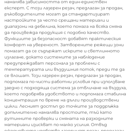
намалява зависимостта от един-единствен
експерт. С този лазерен резач, предлаган за продан,
ръководителите могат да стандартизират
настройките за често срещани материали и
диапазони на дебелина, което помага на всяка смяна
да произвежда продукция с подобно качество.
Функциите за безопасност добавят практическия
комфорт на увереност. Затворените режещи зони
помагат да се съдържат искрите и светлинното
излагане, докато системите за наблюдение
предупреждават персонала за проблеми с
температурата или въздушния поток, преди те да
се влошат. Този лазерен резач, предлаган за продан,
подпомага по-чисти работни условия при използване
заедно с подходяща система за отвличане на въздуха,
което подобрява удобството и подпомага стабилна
концентрация по време на дълги производствени
цикли. Лесният достъп до точките за поддръжка
допълнително намалява простоите, тъй като
рутинните проверки и смяната на разходните
материали изискват по-малко усилия. Отвъд
ежедневното удобство лазерният резач, предлаган