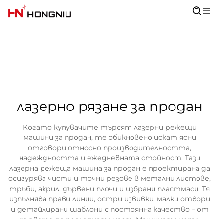
лазерно рязане за продан
Когато купувачите търсят лазерни режещи
машини за продан, те обикновено искат ясни
отговори относно производителността,
надеждността и ежедневната стойност. Тази
лазерна режеща машина за продан е проектирана да
осигурява чисти и точни резове в метални листове,
тръби, акрил, дървени плочи и избрани пластмаси. Тя
изпълнява прави линии, остри извивки, малки отвори
и детайлирани шаблони с постоянна качество – от