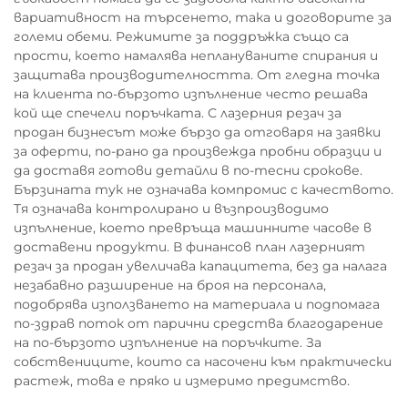
вариативност на търсенето, така и договорите за
големи обеми. Режимите за поддръжка също са
прости, което намалява неплануваните спирания и
защитава производителността. От гледна точка
на клиента по-бързото изпълнение често решава
кой ще спечели поръчката. С лазерния резач за
продан бизнесът може бързо да отговаря на заявки
за оферти, по-рано да произвежда пробни образци и
да доставя готови детайли в по-тесни срокове.
Бързината тук не означава компромис с качеството.
Тя означава контролирано и възпроизводимо
изпълнение, което превръща машинните часове в
доставени продукти. В финансов план лазерният
резач за продан увеличава капацитета, без да налага
незабавно разширение на броя на персонала,
подобрява използването на материала и подпомага
по-здрав поток от парични средства благодарение
на по-бързото изпълнение на поръчките. За
собствениците, които са насочени към практически
растеж, това е пряко и измеримо предимство.