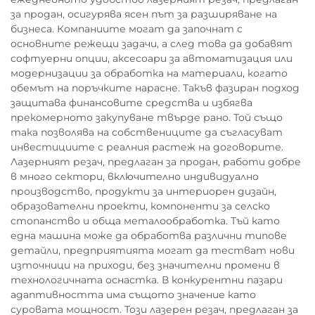
за продан, осигурява ясен път за разширяване на
бизнеса. Компаниите могат да започнат с
основните режещи задачи, а след това да добавят
софтуерни опции, аксесоари за автоматизация или
модернизации за обработка на материали, когато
обемът на поръчките нарасне. Такъв фазиран подход
защитава финансовите средства и избягва
прекомерното закупуване твърде рано. Той също
така позволява на собствениците да съгласуват
инвестициите с реалния растеж на договорите.
Лазерният резач, предлаган за продан, работи добре
в много сектори, включително индивидуално
производство, продукти за интериорен дизайн,
образователни проекти, компоненти за селско
стопанство и обща металообработка. Тъй като
една машина може да обработва различни типове
детайли, предприятията могат да тестват нови
източници на приходи, без значителни промени в
технологичната оснастка. В конкурентни пазари
адаптивността има същото значение като
суровата мощност. Този лазерен резач, предлаган за