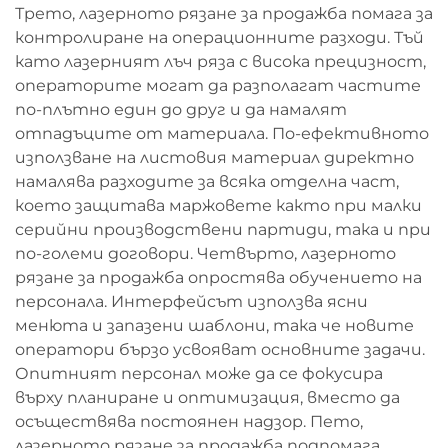
Трето, лазерното рязане за продажба помага за
контролиране на операционните разходи. Тъй
като лазерният лъч ряза с висока прецизност,
операторите могат да разполагат частите
по-плътно един до друг и да намалят
отпадъците от материала. По-ефективното
използване на листовия материал директно
намалява разходите за всяка отделна част,
което защитава маржовете както при малки
серийни производствени партиди, така и при
по-големи договори. Четвърто, лазерното
рязане за продажба опростява обучението на
персонала. Интерфейсът използва ясни
менюта и запазени шаблони, така че новите
оператори бързо усвояват основните задачи.
Опитният персонал може да се фокусира
върху планиране и оптимизация, вместо да
осъществява постоянен надзор. Пето,
лазерното рязане за продажба подпомага