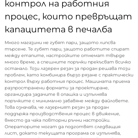
контрол на работния
процес, които превръщат
капацитета в печалба
Много магазини не губят пари, защото липсва
търсене. Те губят пари, защото работите спират
между етапите, настройките отнемат твърде
много време, а спешните поръчки прекъсват всичко
останало. Този лазерен резач за продан решава този
проблем, като комбинира бързо рязане с практически
контрол върху работния процес. Машината приема
разпространени формати за проектиране,
организира задачите в опашка и изпълнява
поръчките с минимално забавяне между файловете.
Това означава, че лазерният резач за продан
поддържа производствения процес в движение,
вместо да чака повторни ръчни настройки.
Операторите могат да подготвят следващия
лист, докато текущата програма се изпълнява,