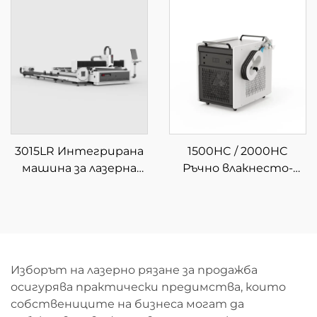
лазерна рязка на
листове и тръби
3015LR Интегрирана
1500HC / 2000HC
машина за лазерна
Ръчно влакнесто-
рязка на листове и
лазерно почистващо
тръби с единична
устройство с водно
платформа
охлаждане
Изборът на лазерно рязане за продажба
осигурява практически предимства, които
собствениците на бизнеса могат да