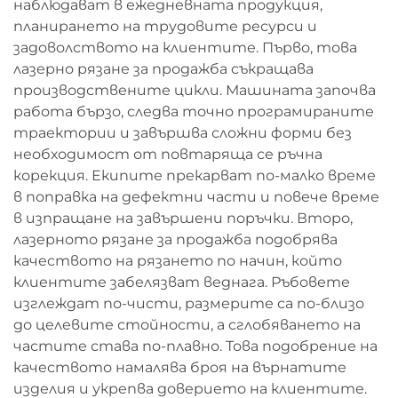
наблюдават в ежедневната продукция,
планирането на трудовите ресурси и
задоволството на клиентите. Първо, това
лазерно рязане за продажба съкращава
производствените цикли. Машината започва
работа бързо, следва точно програмираните
траектории и завършва сложни форми без
необходимост от повтаряща се ръчна
корекция. Екипите прекарват по-малко време
в поправка на дефектни части и повече време
в изпращане на завършени поръчки. Второ,
лазерното рязане за продажба подобрява
качеството на рязането по начин, който
клиентите забелязват веднага. Ръбовете
изглеждат по-чисти, размерите са по-близо
до целевите стойности, а сглобяването на
частите става по-плавно. Това подобрение на
качеството намалява броя на върнатите
изделия и укрепва доверието на клиентите.