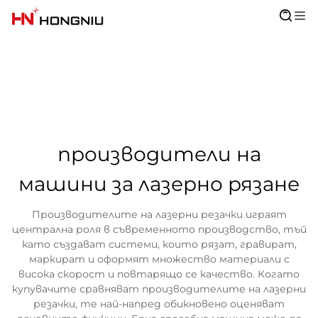
производители на
машини за лазерно рязане
Производителите на лазерни резачки играят
централна роля в съвременното производство, тъй
като създават системи, които рязат, гравират,
маркират и оформят множество материали с
висока скорост и повтарящо се качество. Когато
купувачите сравняват производителите на лазерни
резачки, те най-напред обикновено оценяват