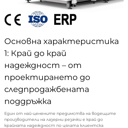
Основна характеристика
1: Край до край
надеждност – от
проектирането до
следпродажбената
поддръжка
Един от най-ценените предимства на водещите
производители на лазерни резачки е край до
крайната надеждност по цялата клиентска