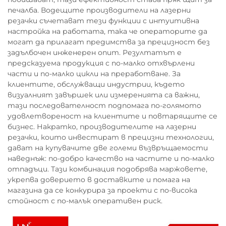
печалба. Водещите производители на лазерни
резачки съчетават тези функции с интуитивна
настройка на работата, така че операторите да
могат да прилагат предимства за прецизност без
задълбочен инженерен опит. Резултатът е
предсказуема продукция с по-малко отхвърлени
части и по-малко цикли на преработване. За
клиентите, обслужващи индустрии, където
визуалният завършек или измеренията са важни,
тази последователност подпомага по-голямото
удовлетвореност на клиентите и повтарящите се
бизнес. Накратко, производителите на лазерни
резачки, които инвестират в прецизни технологии,
дават на купувачите две големи възвръщаемости
наведнъж: по-добро качество на частите и по-малко
отпадъци. Тази комбинация подобрява маржовете,
укрепва доверието в доставките и помага на
магазина да се конкурира за проекти с по-висока
стойност с по-малък оперативен риск.