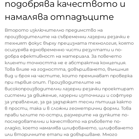
подобрява качеството и
намалява отпадъците
Второто изключително предимство на
производителите на съвременни лазерни резачки е
техният фокус върху прецизната технология, която
осигурява едновременно чисти резултати и по-
добра ефективност на материала. За повечето
клиенти точността не е абстрактна концепция.
Това влияе на годността, довършването, външния
вид и броя на частите, които преминават проверка
при първия опит. Производителите на
високопроизводителни лазерни резачки проектират
системи за движение, лазерни източници и софтуер
за управление, за да задържат тесни пътища както
в прости, така и в сложни геометрични форми. Това
прави ъглите по-остри, размерите на дупките по-
последователни и качеството на ръбовете по-
гладко, което намалява шлифоването, шлифоването
или вторичните етапи на довършване. Много