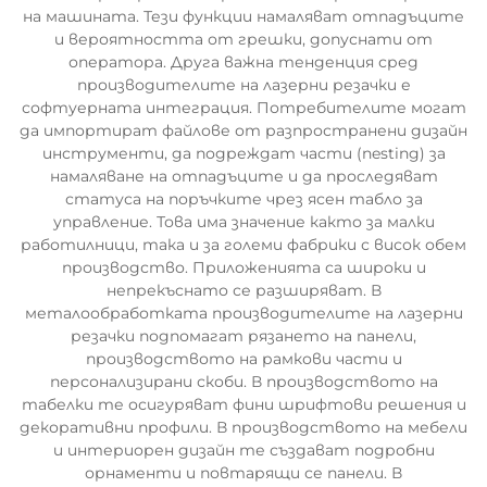
на машината. Тези функции намаляват отпадъците
и вероятността от грешки, допуснати от
оператора. Друга важна тенденция сред
производителите на лазерни резачки е
софтуерната интеграция. Потребителите могат
да импортират файлове от разпространени дизайн
инструменти, да подреждат части (nesting) за
намаляване на отпадъците и да проследяват
статуса на поръчките чрез ясен табло за
управление. Това има значение както за малки
работилници, така и за големи фабрики с висок обем
производство. Приложенията са широки и
непрекъснато се разширяват. В
металообработката производителите на лазерни
резачки подпомагат рязането на панели,
производството на рамкови части и
персонализирани скоби. В производството на
табелки те осигуряват фини шрифтови решения и
декоративни профили. В производството на мебели
и интериорен дизайн те създават подробни
орнаменти и повтарящи се панели. В