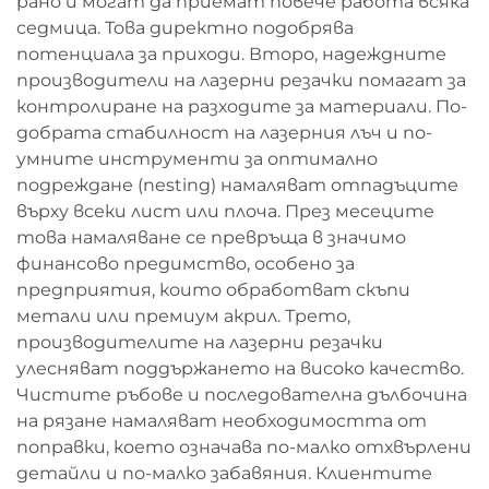
рано и могат да приемат повече работа всяка
седмица. Това директно подобрява
потенциала за приходи. Второ, надеждните
производители на лазерни резачки помагат за
контролиране на разходите за материали. По-
добрата стабилност на лазерния лъч и по-
умните инструменти за оптимално
подреждане (nesting) намаляват отпадъците
върху всеки лист или плоча. През месеците
това намаляване се превръща в значимо
финансово предимство, особено за
предприятия, които обработват скъпи
метали или премиум акрил. Трето,
производителите на лазерни резачки
улесняват поддържането на високо качество.
Чистите ръбове и последователна дълбочина
на рязане намаляват необходимостта от
поправки, което означава по-малко отхвърлени
детайли и по-малко забавяния. Клиентите