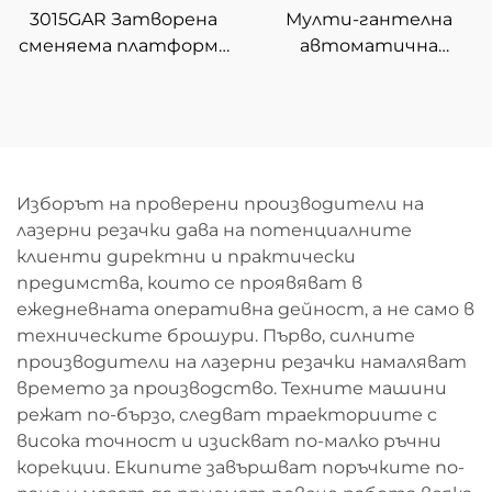
3015GAR Затворена
Мулти-гантелна
сменяема платформа
автоматична
за интегрирана
машина за
лазерна рязка на
размотаване и
листове и тръби
рязане с влакнест
лазер
Изборът на проверени производители на
лазерни резачки дава на потенциалните
клиенти директни и практически
предимства, които се проявяват в
ежедневната оперативна дейност, а не само в
техническите брошури. Първо, силните
производители на лазерни резачки намаляват
времето за производство. Техните машини
режат по-бързо, следват траекториите с
висока точност и изискват по-малко ръчни
корекции. Екипите завършват поръчките по-