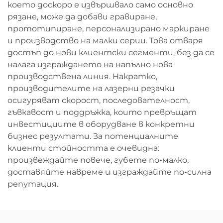
което доскоро е извършвало само основно
рязане, може да добави гравиране,
прототипиране, персонализирано маркиране
и производство на малки серии. Това отваря
достъп до нови клиентски сегменти, без да се
налага изграждането на напълно нова
производствена линия. Накратко,
производителите на лазерни резачки
осигуряват скорост, последователност,
гъвкавост и поддръжка, които превръщат
инвестициите в оборудване в конкретни
бизнес резултати. За потенциалните
клиенти стойността е очевидна:
произвеждайте повече, губете по-малко,
доставяйте навреме и изграждайте по-силна
репутация.