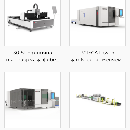
3015L Единична
3015GA Пълно
платформа за фибер
затворена сменяема
лазерна рязка
платформа за фибер
лазерна рязка