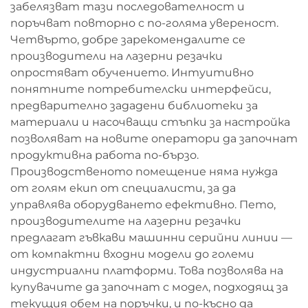
забелязват тази последователност и
поръчват повторно с по-голяма увереност.
Четвърто, добре зарекомендалите се
производители на лазерни резачки
опростяват обучението. Интуитивно
понятните потребителски интерфейси,
предварително зададени библиотеки за
материали и насочващи стъпки за настройка
позволяват на новите оператори да започнат
продуктивна работа по-бързо.
Производственото помещение няма нужда
от голям екип от специалисти, за да
управлява оборудването ефективно. Пето,
производителите на лазерни резачки
предлагат гъвкави машинни серийни линии —
от компактни входни модели до големи
индустриални платформи. Това позволява на
купувачите да започнат с модел, подходящ за
текущия обем на поръчки, и по-късно да