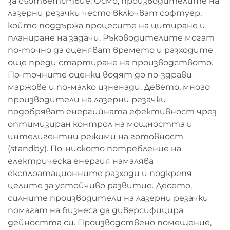
за съответствие. Осмо, производителите на
лазерни резачки често включват софтуер,
който поддържа процесите на цитиране и
планиране на задачи. Ръководителите могат
по-точно да оценяват времето и разходите
още преди стартиране на производството.
По-точните оценки водят до по-здрави
маржове и по-малко изненади. Девето, много
производители на лазерни резачки
подобряват енергийната ефективност чрез
оптимизиран контрол на мощността и
интелигентни режими на готовност
(standby). По-ниското потребление на
електрическа енергия намалява
експлоатационните разходи и подкрепя
целите за устойчиво развитие. Десето,
силните производители на лазерни резачки
помагат на бизнеса да диверсифицира
дейността си. Производствено помещение,