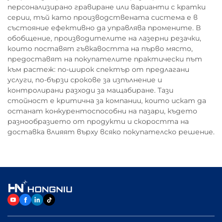
персонализирано гравиране или варианти с кратки
серии, тъй като производствената система е в
състояние ефективно да управлява промените. В
обобщение, производителите на лазерни резачки,
които поставят гъвкавостта на първо място,
предоставят на покупателите практически път
към растеж: по-широк спектър от предлагани
услуги, по-бързи срокове за изпълнение и
контролирани разходи за мащабиране. Тази
стойност е критична за компании, които искат да
останат конкурентоспособни на пазари, където
разнообразието от продукти и скоростта на
доставка влияят върху всяко покупателско решение.