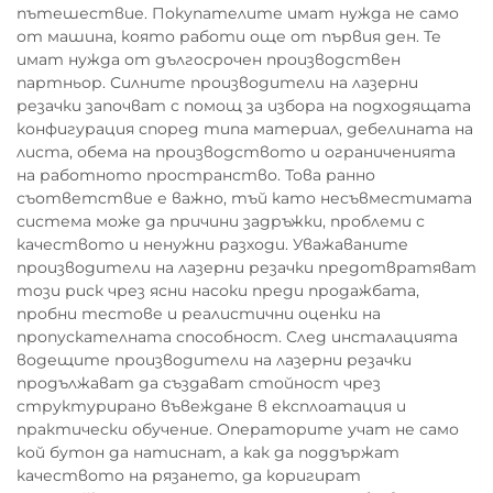
пътешествие. Покупателите имат нужда не само
от машина, която работи още от първия ден. Те
имат нужда от дългосрочен производствен
партньор. Силните производители на лазерни
резачки започват с помощ за избора на подходящата
конфигурация според типа материал, дебелината на
листа, обема на производството и ограниченията
на работното пространство. Това ранно
съответствие е важно, тъй като несъвместимата
система може да причини задръжки, проблеми с
качеството и ненужни разходи. Уважаваните
производители на лазерни резачки предотвратяват
този риск чрез ясни насоки преди продажбата,
пробни тестове и реалистични оценки на
пропускателната способност. След инсталацията
водещите производители на лазерни резачки
продължават да създават стойност чрез
структурирано въвеждане в експлоатация и
практически обучение. Операторите учат не само
кой бутон да натиснат, а как да поддържат
качеството на рязането, да коригират