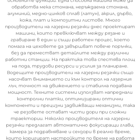
основните функции. Една способна машина може да
обработва мека стомана, неръждаема стомана,
алуминий, медно-цинков сплав (латун), акрил, дърво,
кожа, плат и композитни листове. Много
производители на лазерни резачки днес проектират
машини, които превключват между рязане и
гравиране в един и същи работен процес, което
помага на цеховете да завършват повече поръчки,
без да преместват детайлите между различни
работни станции. На практика това спестява площ
на пода, трудови ресурси и усилия за планиране.
Водещите производители на лазерни резачки също
насочват вниманието си към контрол на лазерния
лъч, точност на движението и стабилна подавана
мощност. Техните системи използват напреднали
контролни платки, оптимизирани оптични
компоненти и прецизни задвижващи механизми, така
че резовете остават чисти дори при сложни
траектории. Няколко производителя на лазерни
резачки предлагат автоматично фокусиращи глави,
камера за подравняване и сензори в реално време,
които коригират настройките по време на работа