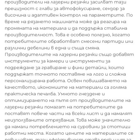
производители на лазерни резачки засилват тази
прецизност с глави за автофокусиране, сензор за
височина и адаптивен контрол на параметрите. По
време на рязането машината може да реагира на
промяната на материала и да поддържа стабилна
производителност. Това е особено полезно, когато
потребителите обработват смесени партиди или
различни дебелини в една и съща смяна.
Производителите на лазерни резачки също добавят
инструменти за камери и инструменти за
подреждане за гравиране и фини детайли, които
поддържат точното поставяне на лого и сложна
персонализирана работа. Освен повишаването на
качеството, икономиите на материали са голяма
практическа печалба. Умното гнездене и
оптимизирането на пътя от производителите на
лазерни резачки помагат на потребителите да
поставят повече части на всеки лист и да намалят
неизползваните отрязвания. Това може значително
да намали потреблението на суровини за стотици
работни места. Когато цените на материалите се
повишават, тази ефективност става пряк щит за