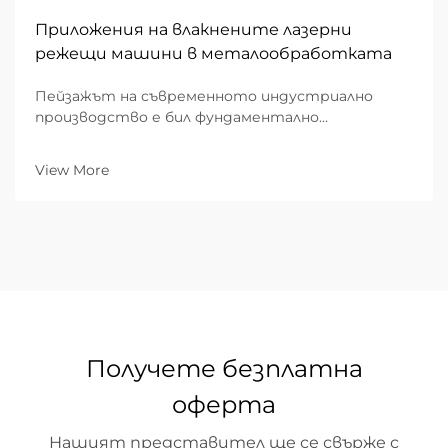
Приложения на влакнените лазерни
режещи машини в металообработката
Пейзажът на съвременното индустриално
производство е бил фундаментално
трансформиран от появата на влакнеста
технология. В областта на
View More
металообработката машината за рязане с
влакнен лазер представлява връхна точка на
ефективността, прецизността и
универсалността. За разлика...
Получете безплатна
оферта
Нашият представител ще се свърже с