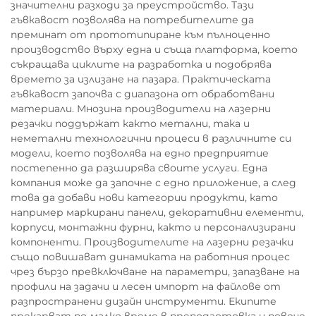
значителни разходи за преустройство. Тази
гъвкавост позволява на потребителите да
преминат от прототипиране към пълноценно
производство върху една и съща платформа, което
съкращава циклите на разработка и подобрява
времето за излизане на пазара. Практическата
гъвкавост започва с диапазона от обработвани
материали. Мнозина производители на лазерни
резачки поддържат както метални, така и
неметални технологични процеси в различните си
модели, което позволява на едно предприятие
постепенно да разширява своите услуги. Една
компания може да започне с едно приложение, а след
това да добави нови категории продукти, като
например маркирани панели, декоративни елементи,
корпуси, монтажни фурни, както и персонализирани
компоненти. Производителите на лазерни резачки
също повишават динамиката на работния процес
чрез бързо превключване на параметри, запазване на
профили на задачи и лесен импорт на файлове от
разпространени дизайн инструменти. Екипите