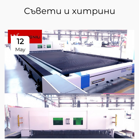
Съвети и хитрини
12
May