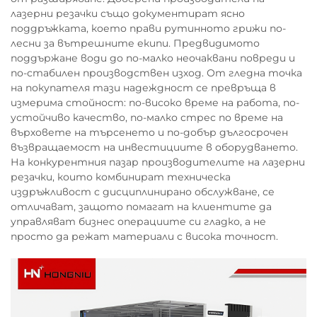
лазерни резачки също документират ясно
поддръжката, което прави рутинното грижи по-
лесни за вътрешните екипи. Предвидимото
поддържане води до по-малко неочаквани повреди и
по-стабилен производствен изход. От гледна точка
на покупателя тази надеждност се превръща в
измерима стойност: по-високо време на работа, по-
устойчиво качество, по-малко стрес по време на
върховете на търсенето и по-добър дългосрочен
възвращаемост на инвестициите в оборудването.
На конкурентния пазар производителите на лазерни
резачки, които комбинират техническа
издръжливост с дисциплинирано обслужване, се
отличават, защото помагат на клиентите да
управляват бизнес операциите си гладко, а не
просто да режат материали с висока точност.