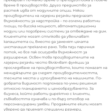
прекарват по-малко време в преподготовка и повече
време в производство. Друго предимство за
растеж идва от модулните опции. Някои
производители на лазерни резачки предлагат
възможности за надстройка – по-големи работни
площи, по-висока мощност, автоматизационни
модули или подобрени системи за отвеждане на дим.
Клиентите могат стъпково да увеличават
капацитета си, вместо да заменят цялата
инсталация прекалено рано. Това пази паричния
поток, но все пак осигурява възможност за
разширение. Освен това производителите на
лазерни резачки често включват функции за
проследяване на производството, които помагат на
мениджърите да следят производителността,
тесните места и използването на машините. По-
добрата видимост подпомага по-умни решения
относно планирането и ценообразуването. За
бизнеса, който работи директно с клиенти,
гъвкавостта означава и по-бърз отговор на
персонализирани заявки. Продажните екипи могат
уверено да приемат специални размери,