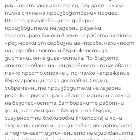
разширят капацитета си, без да се налага
пълна смяна на производствения процес.
Шесто, заслужаващите доверие
производители на лазерни резачки
гарантират високо време на работа (uptime)
чрез мрежи от сервизни центрове, наличност
на резервни части и възможности за
дистанционна диагностика. По-бързото
отстраняване на неизправности означава по-
малко просто стояне и по-малко напрежение
върху графиците за доставки. Седмо,
съвременните производители на лазерни
резачки проектират своите машини с оглед
на безопасността. Затворените работни
зони, системи за отвеждане на въздух,
сигурностни блокировки (interlocks) и ясни
алармени системи защитават операторите
и подпомагат изпълнението на изискванията