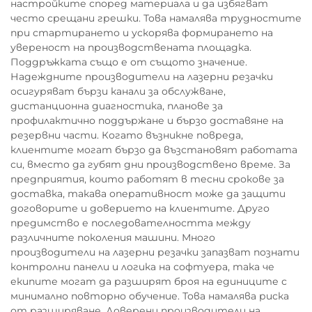
настройките според материала и да избягват
често срещани грешки. Това намалява трудностите
при стартирането и ускорява формирането на
увереност на производствената площадка.
Поддръжката също е от същото значение.
Надеждните производители на лазерни резачки
осигуряват бързи канали за обслужване,
дистанционна диагностика, планове за
профилактично поддържане и бързо доставяне на
резервни части. Когато възникне повреда,
клиентите могат бързо да възстановят работата
си, вместо да губят дни производствено време. За
предприятия, които работят в тесни срокове за
доставка, такава оперативност може да защити
договорите и доверието на клиентите. Друго
предимство е последователността между
различните поколения машини. Много
производители на лазерни резачки запазват познати
контролни панели и логика на софтуера, така че
екипите могат да разширят броя на единиците с
минимално повторно обучение. Това намалява риска
от разширяване. Доверени производители на