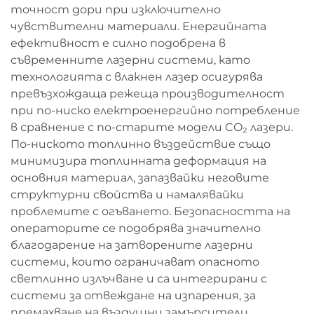
точност дори при изключително
чувствителни материали. Енергийната
ефективност е силно подобрена в
съвременните лазерни системи, като
технологията с влакнен лазер осигурява
превъзхождаща режеща производителност
при по-ниско електроенергийно потребление
в сравнение с по-старите модели CO₂ лазери.
По-ниското топлинно въздействие също
минимизира топлинната деформация на
основния материал, запазвайки неговите
структурни свойства и намалявайки
проблемите с огъването. Безопасността на
операторите се подобрява значително
благодарение на затворените лазерни
системи, които ограничават опасното
светлинно излъчване и са интегрирани с
системи за отвеждане на изпарения, за
премахване на въздушни замърсители.