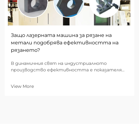
Защо лазерната машина за рязане на
метали подобрява ефективността на
рязането?
В динамичния свят на индустриалното
производство ефективността е показателят,
който определя рентабилността. За B2B
фабрикационни предприятия преходът от
View More
традиционното механично рязане към
напреднали лазерни рязачки се е оказал най-...