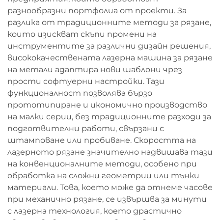
разнообразни портфолиа от проекти. За
разлика от традиционните методи за рязане,
които изискват скъпи промени на
инструментите за различни дизайн решения,
висококачествената лазерна машина за рязане
на метали адаптира нови шаблони чрез
прости софтуерни настройки. Тази
функционалност позволява бързо
прототипиране и икономично производство
на малки серии, без традиционните разходи за
подготвителни работи, свързани с
штамповане или пробиване. Скоростта на
лазерното рязане значително надвишава тази
на конвенционалните методи, особено при
обработка на сложни геометрии или тънки
материали. Това, което може да отнеме часове
при механично рязане, се извършва за минути
с лазерна технология, което драстично