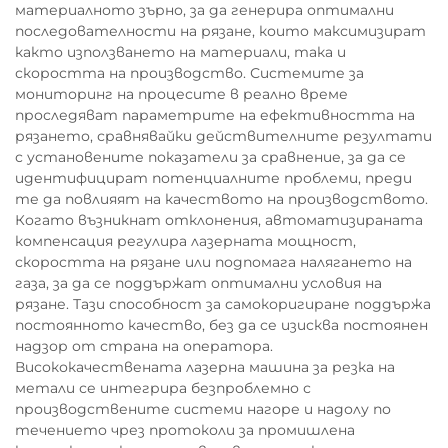
материалното зърно, за да генерира оптимални
последователности на рязане, които максимизират
както използването на материали, така и
скоростта на производство. Системите за
мониторинг на процесите в реално време
проследяват параметрите на ефективността на
рязането, сравнявайки действителните резултати
с установените показатели за сравнение, за да се
идентифицират потенциалните проблеми, преди
те да повлияят на качеството на производството.
Когато възникнат отклонения, автоматизираната
компенсация регулира лазерната мощност,
скоростта на рязане или подпомага налягането на
газа, за да се поддържат оптимални условия на
рязане. Тази способност за самокоригиране поддържа
постоянното качество, без да се изисква постоянен
надзор от страна на оператора.
Висококачествената лазерна машина за резка на
метали се интегрира безпроблемно с
производствените системи нагоре и надолу по
течението чрез протоколи за промишлена