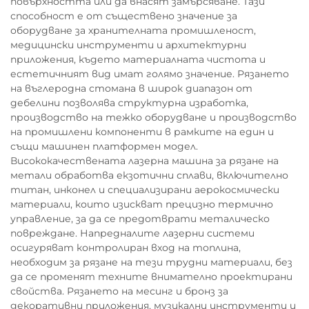
повърхността или да внасят замърсяване. Тази
способност е от съществено значение за
оборудване за хранителната промишленост,
медицински инструменти и архитектурни
приложения, където материалната чистота и
естетичният вид имат голямо значение. Рязането
на въглеродна стомана в широк диапазон от
дебелини позволява структурна изработка,
производство на тежко оборудване и производство
на промишлени компоненти в рамките на един и
същи машинен платформен модел.
Висококачествената лазерна машина за рязане на
метали обработва екзотични сплави, включително
титан, инконел и специализирани аерокосмически
материали, които изискват прецизно термично
управление, за да се предотврати металическо
повреждане. Напредналите лазерни системи
осигуряват контролиран вход на топлина,
необходим за рязане на тези трудни материали, без
да се променят техните внимателно проектирани
свойства. Рязането на месинг и бронз за
декоративни приложения, музикални инструменти и