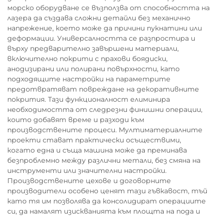
морско оборудване се възползва от способността на
лазера да създава сложни детайли без механично
напрежение, което може да причини пукнатини или
деформации. Универсалността се разпростира и
върху предварително завършени материали,
включително покрити с прахови боядиски,
анодизирани или полирани повърхности, като
подходящите настройки на параметрите
предотвратяват повреждане на декоративните
покрития. Тази функционалност елиминира
необходимостта от следрезни финишни операции,
които добавят време и разходи към
производствените процеси. Мултиматериалните
проекти стават практически осъществими,
когато една и съща машина може да преминава
безпроблемно между различни метали, без смяна на
инструменти или значителни настройки.
Производствените цехове и договорните
производители особено ценят тази гъвкавост, тъй
като тя им позволява да консолидират операциите
си, да намалят изискванията към площта на пода и