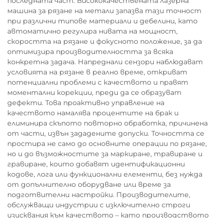
последната част. Висококачествената лазерна
машина за рязане на метали запазва тази точност
при различни типове материали и дебелини, като
автоматично регулира нивата на мощност,
скоростта на рязане и фокусното положение, за да
оптимизира производителността за всяка
конкретна задача. Напреднали сензори наблюдават
условията на рязане в реално време, откриват
потенциални проблеми с качеството и правят
моментални корекции, преди да се образуват
дефекти. Това проактивно управление на
качеството намалява процентите на брак и
елиминира скъпото повторно обработка, причинена
от части, извън зададените допуски. Точността се
простира не само до основните операции по рязане,
но и до възможностите за маркиране, травиране и
гравиране, които добавят идентификационни
кодове, лога или функционални елементи, без нужда
от допълнително оборудване или време за
подготвителни настройки. Производителите,
обслужващи индустрии с изключително строги
изисквания към качеството – като производството