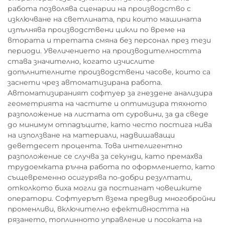
работа позволява сценарии на производство с
изключване на светлината, при които машината
изпълнява производствени цикли по време на
втората и третата смяна без персонал през тези
периоди. Увеличението на производителността
става значително, когато изчислите
допълнителните производствени часове, които са
заснети чрез автоматизирана работа.
Автоматизираният софтуер за гнездене анализира
геометрията на частите и оптимизира тяхното
разположение на листата от суровини, за да сведе
до минимум отпадъците, като често постига нива
на използване на материали, надвишаващи
деветдесет процента. Това интелигентно
разположение се случва за секунди, като премахва
трудоемката ръчна работа по оформлението, като
същевременно осигурява по-добри резултати,
отколкото биха могли да постигнат човешките
оператори. Софтуерът взема предвид многобройни
променливи, включително ефективността на
рязането, топлинното управление и посоката на