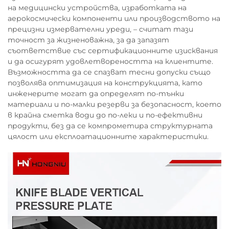
на медицински устройства, изработката на
аерокосмически компоненти или производството на
прецизни измервателни уреди, – считат тази
точност за жизненоважна, за да запазят
съответствие със сертификационните изисквания
и да осигурят удовлетвореността на клиентите.
Възможността да се спазват тесни допуски също
позволява оптимизация на конструкцията, като
инженерите могат да определят по-тънки
материали и по-малки резерви за безопасност, което
в крайна сметка води до по-леки и по-ефективни
продукти, без да се компрометира структурната
цялост или експлоатационните характеристики.