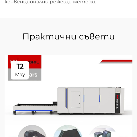
конвенционални режещи методи.
Практични съвети
12
May