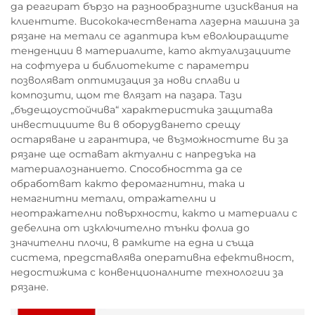
да реагират бързо на разнообразните изисквания на
клиентите. Висококачествената лазерна машина за
рязане на метали се адаптира към еволюиращите
тенденции в материалите, като актуализациите
на софтуера и библиотеките с параметри
позволяват оптимизация за нови сплави и
композити, щом те влязат на пазара. Тази
„бъдещоустойчива“ характеристика защитава
инвестициите ви в оборудването срещу
остаряване и гарантира, че възможностите ви за
рязане ще остават актуални с напредъка на
материалознанието. Способността да се
обработват както феромагнитни, така и
немагнитни метали, отражателни и
неотражателни повърхности, както и материали с
дебелина от изключително тънки фолиа до
значителни плочи, в рамките на една и съща
система, представлява оперативна ефективност,
недостижима с конвенционалните технологии за
рязане.