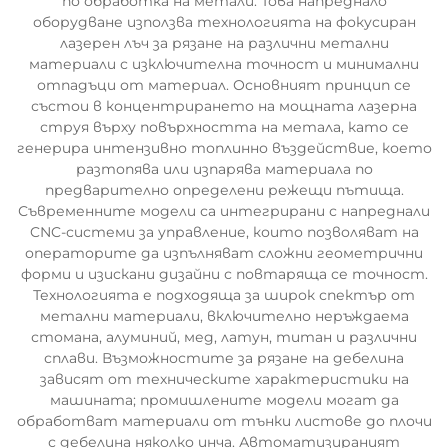
по обработка на метали. Това напреднало
оборудване използва технологията на фокусиран
лазерен лъч за рязане на различни метални
материали с изключителна точност и минимални
отпадъци от материал. Основният принцип се
състои в концентрирането на мощната лазерна
струя върху повърхността на метала, като се
генерира интензивно топлинно въздействие, което
разтопява или изпарява материала по
предварително определени режещи пътища.
Съвременните модели са интегрирани с напреднали
CNC-системи за управление, които позволяват на
операторите да изпълняват сложни геометрични
форми и изискани дизайни с повтаряща се точност.
Технологията е подходяща за широк спектър от
метални материали, включително неръждаема
стомана, алуминий, мед, латун, титан и различни
сплави. Възможностите за рязане на дебелина
зависят от техническите характеристики на
машината; промишлените модели могат да
обработват материали от тънки листове до плочи
с дебелина няколко инча. Автоматизираният