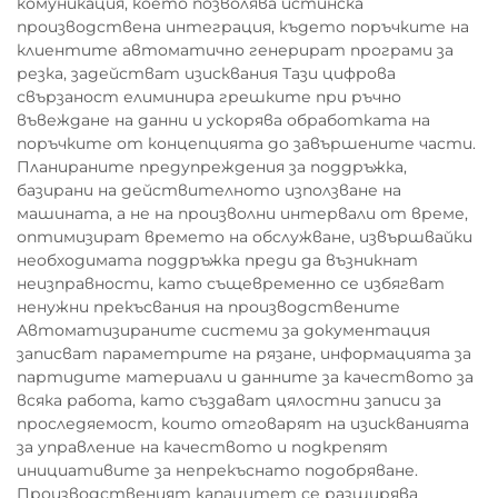
комуникация, което позволява истинска
производствена интеграция, където поръчките на
клиентите автоматично генерират програми за
резка, задействат изисквания Тази цифрова
свързаност елиминира грешките при ръчно
въвеждане на данни и ускорява обработката на
поръчките от концепцията до завършените части.
Планираните предупреждения за поддръжка,
базирани на действителното използване на
машината, а не на произволни интервали от време,
оптимизират времето на обслужване, извършвайки
необходимата поддръжка преди да възникнат
неизправности, като същевременно се избягват
ненужни прекъсвания на производствените
Автоматизираните системи за документация
записват параметрите на рязане, информацията за
партидите материали и данните за качеството за
всяка работа, като създават цялостни записи за
проследяемост, които отговарят на изискванията
за управление на качеството и подкрепят
инициативите за непрекъснато подобряване.
Производственият капацитет се разширява