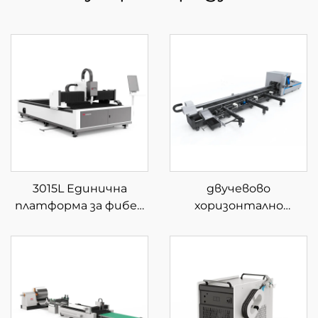
3015L Единична
двучевово
платформа за фибер
хоризонтално
лазерна рязка
устройство за
рязане на тръби с
полуавтоматично
зареждане