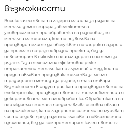
възможности
Висококачествената лазерна машина за рязане на
метали демонстрира забележителна
универсалност при обработка на разнообразни
метални материали, което позволява на
производителите да обслужват по-широки пазари и
да приемат по-разнообразни проекти, без да
инвестират в няколко специализирани системи за
рязане. Тази технология ефективно реже
отражателни метали като алуминий и мед, които
представляват предизвикателства за много
традиционни методи за рязане, и така отваря
възможности в индустрии като производството на
електроника, производството на топлообменници и
декоративната металообработка. Обработката на
неръждаема стомана представлява основна област
на приложение, като лазерните системи осигуряват
чисти резове през различни класове и повърхностни
изпълнения, без да компрометират качеството на