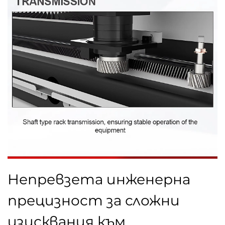
Непревзета инженерна
прецизност за сложни
изисквания към