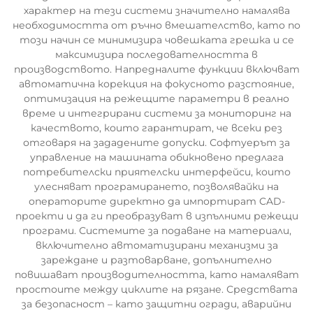
характер на тези системи значително намалява
необходимостта от ръчно вмешателство, като по
този начин се минимизира човешката грешка и се
максимизира последователността в
производството. Напредналите функции включват
автоматична корекция на фокусното разстояние,
оптимизация на режещите параметри в реално
време и интегрирани системи за мониторинг на
качеството, които гарантират, че всеки рез
отговаря на зададените допуски. Софтуерът за
управление на машината обикновено предлага
потребителски приятелски интерфейси, които
улесняват програмирането, позволявайки на
операторите директно да импортират CAD-
проекти и да ги преобразуват в изпълними режещи
програми. Системите за подаване на материали,
включително автоматизирани механизми за
зареждане и разтоварване, допълнително
повишават производителността, като намаляват
простоите между циклите на рязане. Средствата
за безопасност – като защитни огради, аварийни