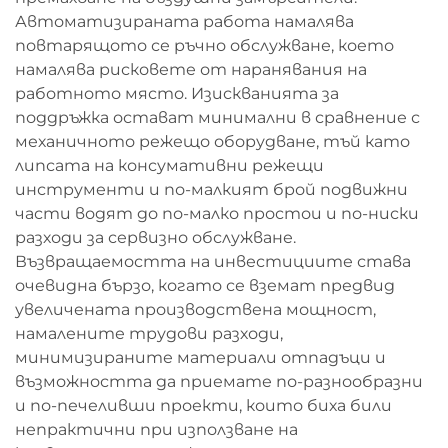
Автоматизираната работа намалява
повтарящото се ръчно обслужване, което
намалява рисковете от наранявания на
работното място. Изискванията за
поддръжка остават минимални в сравнение с
механичното режещо оборудване, тъй като
липсата на консумативни режещи
инструменти и по-малкият брой подвижни
части водят до по-малко простои и по-ниски
разходи за сервизно обслужване.
Възвращаемостта на инвестициите става
очевидна бързо, когато се вземат предвид
увеличената производствена мощност,
намалените трудови разходи,
минимизираните материали отпадъци и
възможността да приемате по-разнообразни
и по-печеливши проекти, които биха били
непрактични при използване на