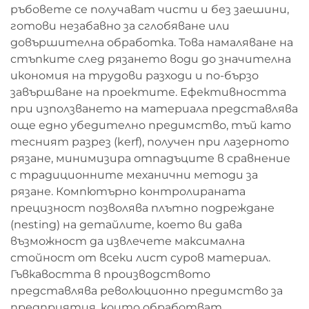
ръбовете се получават чисти и без заешини,
готови незабавно за сглобяване или
довършителна обработка. Това намаляване на
стъпките след рязането води до значителна
икономия на трудови разходи и по-бързо
завършване на проектите. Ефективността
при използването на материала представлява
още едно убедително предимство, тъй като
тесният разрез (kerf), получен при лазерното
рязане, минимизира отпадъците в сравнение
с традиционните механични методи за
рязане. Компютърно контролираната
прецизност позволява плътно подреждане
(nesting) на детайлите, което ви дава
възможност да извлечете максимална
стойност от всеки лист суров материал.
Гъвкавостта в производството
представлява революционно предимство за
предприятия, които обработват