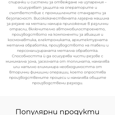
спирачки и системи за отвеждане на изпарения –
осигуряват защита на операторите и
съответствие с промишлените стандарти за
безопасност. Висококачествената лазерна машина
за рязане на метали намира приложение в различни
отрасли, включително автомобилостроенето,
производството на компоненти за авиация и
космонавтика, електрониката, архитектурната
метална обработка, производството на табели и
персонализираната метална обработка.
Способността ѝ да осигурява чисти резове с
минимална зона, засегната от топлината, намалява
или напълно елиминира необходимостта от
вторични финишни операции, което опростява
производствените процеси и намалява общите
производствени разходи.
Популярни продукти