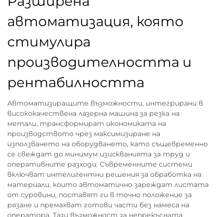
Разширена
автоматизация, която
стимулира
производителността и
рентабилността
Автоматизиращите възможности, интегрирани в
висококачествена лазерна машина за резка на
метали, трансформират икономиката на
производството чрез максимизиране на
използването на оборудването, като същевременно
се свеждат до минимум изискванията за труд и
оперативните разходи. Съвременните системи
включват интелигентни решения за обработка на
материали, които автоматично зареждат листата
от суровини, поставят ги в точно положение за
рязане и премахват готови части без намеса на
оператора. Тази възможност за непрекъсната