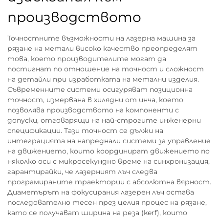
производството
Точностните възможности на лазерна машина за
рязане на метали високо качество преопределят
това, което производителите могат да
постигнат по отношение на точност и сложност
на детайли при изработката на метални изделия.
Съвременните системи осигуряват позиционна
точност, измервана в хилядни от инча, което
позволява производството на компоненти с
допуски, отговарящи на най-строгите инженерни
спецификации. Тази точност се дължи на
интеграцията на напреднали системи за управление
на движението, които координират движението по
няколко оси с микросекундно време на синхронизация,
гарантирайки, че лазерният лъч следва
програмираните траектории с абсолютна вярност.
Диаметърът на фокусирания лазерен лъч остава
последователно тесен през целия процес на рязане,
като се получават ширина на реза (kerf), които