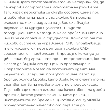
минимизират отстраняването на материал, без да
се жертва остротата и яснотата на ръбовете.
Тази характеристика се оказва особено ценна при
изработката на части със сложни вътрешни
елементи, малки радиуси на завои или близко
разположени изрязани участъци, където
традиционните методи биха се провалили напълно
или биха се справили с трудности. Компютърните
числови системи за управление (CNC), управляващи
тези машини, интерпретират сложна CAD-
геометрия и я превръщат в прецизни команди за
движение, без грешките при интерпретация, които
могат да възникнат при ръчно програмиране.
Операторите могат да постигнат идентични
резултати в серийни производствени партиди,
броящи хиляди бройки, като всеки компонент точно
съответства на първоначалните спецификации.
Тази повтаряемост елиминира качествената дрейф-
промяна, която засяга механичните режещи
инструменти по време на износване, осигурявайки
последователно качество от първата до