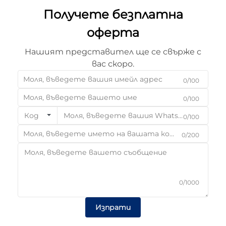
Получете безплатна
оферта
Нашият представител ще се свърже с
вас скоро.
0/100
0/100
Код
0/100
0/200
0/1000
Изпрати