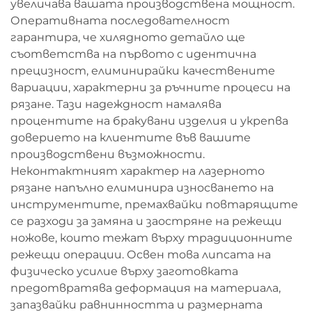
увеличава вашата производствена мощност.
Оперативната последователност
гарантира, че хилядното детайло ще
съответства на първото с идентична
прецизност, елиминирайки качествените
вариации, характерни за ръчните процеси на
рязане. Тази надеждност намалява
процентите на бракувани изделия и укрепва
доверието на клиентите във вашите
производствени възможности.
Неконтактният характер на лазерното
рязане напълно елиминира износването на
инструментите, премахвайки повтарящите
се разходи за замяна и заостряне на режещи
ножове, които тежат върху традиционните
режещи операции. Освен това липсата на
физическо усилие върху заготовката
предотвратява деформация на материала,
запазвайки равнинността и размерната