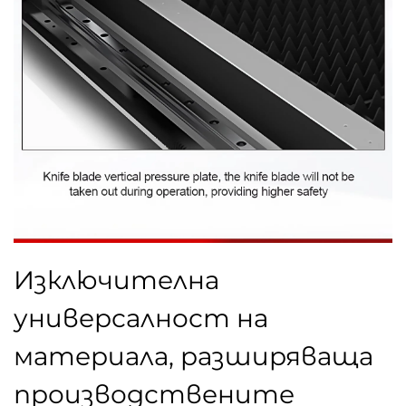
Изключителна
универсалност на
материала, разширяваща
производствените