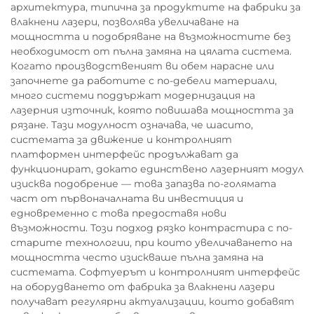
архитектура, типична за продуктите на фабрики за
влакнени лазери, позволява увеличаване на
мощността и подобряване на възможностите без
необходимост от пълна замяна на цялата система.
Когато производственият ви обем нарасне или
започнете да работите с по-дебели материали,
много системи поддържат модернизация на
лазерния източник, която повишава мощността за
рязане. Тази модулност означава, че шасито,
системата за движение и контролният
платформен интерфейс продължават да
функционират, докато единствено лазерният модул
изисква подобрение — това запазва по-голямата
част от първоначалната ви инвестиция и
едновременно с това предоставя нови
възможности. Този подход рязко контрастира с по-
старите технологии, при които увеличаването на
мощността често изискваше пълна замяна на
системата. Софтуерът и контролният интерфейс
на оборудването от фабрика за влакнени лазери
получават регулярни актуализации, които добавят