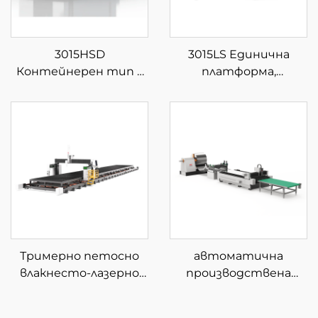
3015HSD
3015LS Единична
Контейнерен тип с
платформа,
затворена сменяема
затворена фибер
платформа за фибер
лазерна машина за
лазерна рязка
рязане
Тримерно петосно
автоматична
влакнесто-лазерно
производствена
устройство за
линия за рязане с
рязане
влакнест лазер с