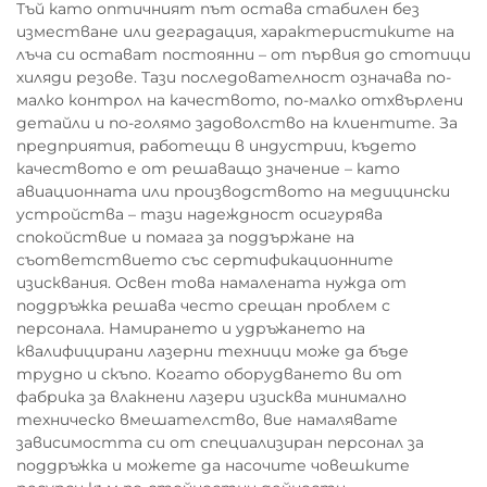
Тъй като оптичният път остава стабилен без
изместване или деградация, характеристиките на
лъча си остават постоянни – от първия до стотици
хиляди резове. Тази последователност означава по-
малко контрол на качеството, по-малко отхвърлени
детайли и по-голямо задоволство на клиентите. За
предприятия, работещи в индустрии, където
качеството е от решаващо значение – като
авиационната или производството на медицински
устройства – тази надеждност осигурява
спокойствие и помага за поддържане на
съответствието със сертификационните
изисквания. Освен това намалената нужда от
поддръжка решава често срещан проблем с
персонала. Намирането и удръжането на
квалифицирани лазерни техници може да бъде
трудно и скъпо. Когато оборудването ви от
фабрика за влакнени лазери изисква минимално
техническо вмешателство, вие намалявате
зависимостта си от специализиран персонал за
поддръжка и можете да насочите човешките