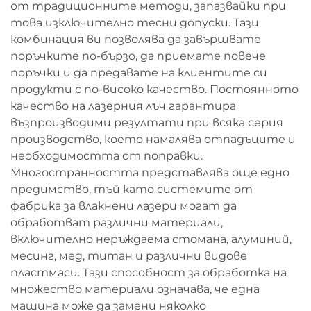
от традиционните методи, запазвайки при
това изключително тесни допуски. Тази
комбинация ви позволява да завършвате
поръчките по-бързо, да приемате повече
поръчки и да предавате на клиентите си
продукти с по-високо качество. Постоянното
качество на лазерния лъч гарантира
възпроизводими резултати при всяка серия
производство, което намалява отпадъците и
необходимостта от поправки.
Многостранността представлява още едно
предимство, тъй като системите от
фабрика за влакнени лазери могат да
обработват различни материали,
включително неръждаема стомана, алуминий,
месинг, мед, титан и различни видове
пластмаси. Тази способност за обработка на
множество материали означава, че една
машина може да замени няколко