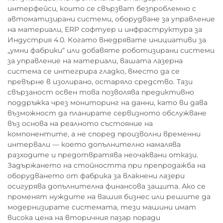
интерфейси, които се свързват безпроблемно с
автоматизирани системи, оборудване за управление
на материали, ERP софтуер и инфраструктура за
Индустрия 4.0. Когато внедрявате инициативи за
„умни фабрики“ или добавяте роботизирани системи
за управление на материали, вашата лазерна
система се интегрира гладко, вместо да се
превърне в изолирано, остаряло средство. Тази
свързаност освен това позволява предиктивно
поддръжка чрез мониторинг на данни, като ви дава
възможност да планирате сервизното обслужване
въз основа на реалното състояние на
компонентите, а не според произволни временни
интервали — което допълнително намалява
разходите и предотвратява неочаквани откази.
Задържането на стойността при препродажба на
оборудването от фабрика за влакнени лазери
осигурява допълнителна финансова защита. Ако се
променят нуждите на вашия бизнес или решите да
модернизирате системата, тези машини имат
висока цена на вторичния пазар поради