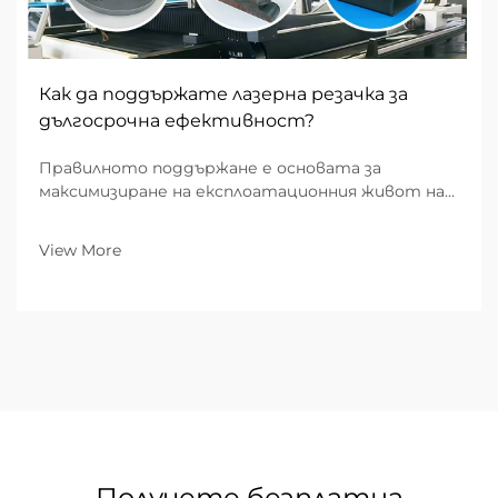
Как да поддържате лазерна резачка за
дългосрочна ефективност?
Правилното поддържане е основата за
максимизиране на експлоатационния живот на
вашата лазерна резачка и осигурява
последователна, висококачествена
View More
резултатност при рязане в продължение на
хиляди часове работа. Индустриалните
производители, които прилагат системно
основно...
Получете безплатна