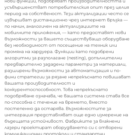
нови функции, подобряват производителността и
усъвършенстват потребителския опит през целия
период на собственост. Тези актуализации често се
извършват дистанционно чрез интернет връзка —
по начин, аналогичен на актуализациите на
мобилните приложения, — като предоставят нови
възможности за вашето съществуващо оборудване
без необходимост от посещение на техник или
промяна на хардуера. Функции като подобрени
алгоритми за разполагане (nesting), допълнителни
предварително зададени параметри за материали,
разширени възможности за автоматизация и по-
фини стратегии за рязане непрекъснато повишават
вашата производителност и
конкурентоспособност. Това непрекъснато
подобряване означава, че вашата система става все
по-способна с течение на времето, вместо
постепенно да остарява. Възможностите за
интеграция представляват още едно измерение на
бъдещата устойчивост. Фабриките за влакнени
лазери проектират оборудването си с отворени
комуникационни протоколи и стандартни