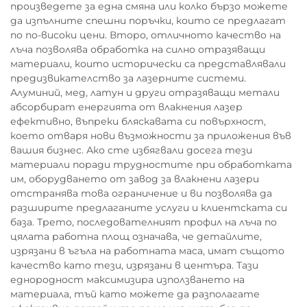
произведете за една смяна или колко бързо можете
да изпълните спешни поръчки, които се предлагат
по по-високи цени. Второ, отличното качество на
лъча позволява обработка на силно отразяващи
материали, които исторически са представлявали
предизвикателство за лазерните системи.
Алуминий, мед, латун и други отразяващи метали
абсорбират енергията от влакнения лазер
ефективно, въпреки бляскавата си повърхност,
което отваря нови възможности за приложения във
вашия бизнес. Ако сте избягвали досега тези
материали поради трудностите при обработката
им, оборудването от завод за влакнени лазери
отстранява това ограничение и ви позволява да
разширите предлаганите услуги и клиентската си
база. Трето, последователният профил на лъча по
цялата работна площ означава, че детайлите,
изрязани в ъгъла на работната маса, имат същото
качество като тези, изрязани в центъра. Тази
еднородност максимизира използването на
материала, тъй като можете да разполагате