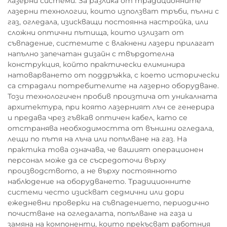
лазерни системи. За разлика от традиционните
лазерни технологии, които използват тръби, пълни с
газ, огледала, изискващи постоянна настройка, или
сложни оптични пътища, които излизат от
съвпадение, системите с влакнени лазери прилагат
напълно запечатан дизайн с твърдотелна
конструкция, който практически елиминира
натоварването от поддръжка, с което исторически
са страдали потребителите на лазерно оборудване.
Този технологичен пробив произтича от уникалната
архитектура, при която лазерният лъч се генерира
и предава чрез гъвкав оптичен кабел, като се
отстранява необходимостта от външни огледала,
лещи по пътя на лъча или попълване на газ. На
практика това означава, че вашият операционен
персонал може да се съсредоточи върху
производството, а не върху постоянното
наблюдение на оборудването. Традиционните
системи често изискват седмични или дори
ежедневни проверки на съвпадението, периодично
почистване на огледалата, попълване на газа и
замяна на компоненти, които прекъсват работния