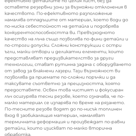
ефективно детайлите по целия лист, без да
оставяте резервни зони за възможни отклонения в
качеството. По-ефективното разположение
намалява отпадъците от материал, което води до
по-ниска себестойност на детайла и подобрява
конкурентоспособността ви. Превъзходното
качество на лъча също позволява по-фини детайли и
по-строги допуски. Сложни конструкции с остри
ъгли, малки отвори и деликатни елементи, които
представляват предизвикателство за други
технологии, стават рутинна задача с оборудването
от завод за влакнени лазери. Тази възможност ви
позволява да приемате по-сложни поръчки и да
таксувате съответно за прецизността, която
предоставяте. Освен това чистият и фокусиран
лъч осигурява тесни резове, което означава, че по-
малко материал се изпарява по време на рязането.
По-тесните резове водят до по-нисък топлинен
вход в заобикалящия материал, намаляват
термичната деформация и произвеждат по-равни
детайли, които изискват по-малко вторична
обработка.