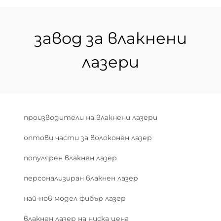
завод за влакнени
лазери
производители на влакнени лазери
оптови части за волоконен лазер
популярен влакнен лазер
персонализиран влакнен лазер
най-нов модел фибър лазер
влакнен лазер на ниска цена