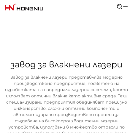
завод за влакнени лазери
Завод за влакнени лазери представлява модерно
производствено предприятие, посветено на
изработката на напреднали лазерни системи, които
използват оптични влакна като активна среда. Тези
специализирани предприятия обединяват прецизно
инженерство, сложни оптични компоненти и
автоматизирани производствени процеси за
създаване на високопроизводителни лазерни
устройства, използвани в множество отрасли по