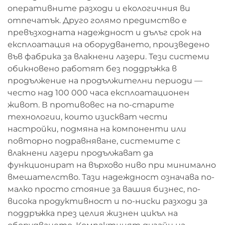
оперативните разходи и екологичния ви
отпечатък. Друго голямо предимство е
превъзходната надеждност и дълъг срок на
експлоатация на оборудването, произведено
във фабрика за влакнени лазери. Тези системи
обикновено работят без поддръжка в
продължение на продължителни периоди —
често над 100 000 часа експлоатационен
живот. В противовес на по-старите
технологии, които изискват чести
настройки, подмяна на компоненти или
повторно подравняване, системите с
влакнени лазери продължават да
функционират на върхово ниво при минимално
вмешателство. Тази надеждност означава по-
малко просто стояние за вашия бизнес, по-
висока продуктивност и по-ниски разходи за
поддръжка през целия жизнен цикъл на