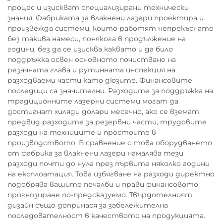
процес и изискват специализирани технически
знания. Фабриката за влакнени лазери проектира и
произвежда системи, които работят непрекъснато
без такива намеси, понякога в продължение на
години, без да се изисква каквато и да било
поддръжка освен основното почистване на
резачната глава и рутинната инспекция на
разходваеми части като дюзите. Финансовите
последици са значителни. Разходите за поддръжка на
традиционните лазерни системи могат да
достигнат хиляди долари месечно, ако се вземат
предвид разходите за резервни части, трудовите
разходи на техниците и простоите в
производството. В сравнение с това оборудването
от фабрика за влакнени лазери намалява тези
разходи почти до нула през първите няколко години
на експлоатация. Това избягване на разходи директно
подобрява вашите печалби и прави финансовото
прогнозиране по-предсказуемо. Твърдотелният
дизайн също допринася за забележителна
последователност в качеството на продукцията.