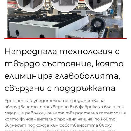
Напреднала технология с
твърдо състояние, която
елиминира главоболията,
свързани с поддръжката
Един от най-убедителните предимства на
оборудването, произведено във фабрика за влакнени
лазери, е революционната твърдотелна технология,
която фундаментално променя начина, по който
бизнесът подхожда към собствеността върху