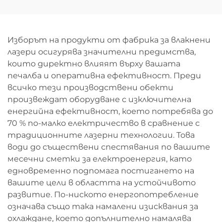
навиване 3015GU
Изборът на продукти от фабрика за влакнени
лазери осигурява значителни предимства,
които директно влияят върху вашата
печалба и оперативна ефективност. Преди
всичко тези производствени обекти
произвеждат оборудване с изключителна
енергийна ефективност, което потребява до
70 % по-малко електричество в сравнение с
традиционните лазерни технологии. Това
води до съществени спестявания по вашите
месечни сметки за електроенергия, като
едновременно подпомага постигането на
вашите цели в областта на устойчивото
развитие. По-ниското енергопотребление
означава също така намалени изисквания за
охлаждане, което допълнително намалява