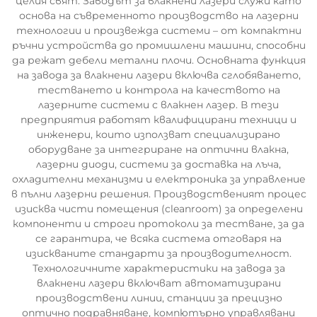
целия свят. Заводът за влакнени лазери служи като
основа на съвременното производство на лазерни
технологии и произвежда системи – от компактни
ръчни устройства до промишлени машини, способни
да режат дебели метални плочи. Основната функция
на завода за влакнени лазери включва сглобяването,
тестването и контрола на качеството на
лазерните системи с влакнен лазер. В тези
предприятия работят квалифицирани техници и
инженери, които използват специализирано
оборудване за интегриране на оптични влакна,
лазерни диоди, системи за доставка на лъча,
охладителни механизми и електроника за управление
в пълни лазерни решения. Производственият процес
изисква чисти помещения (cleanroom) за определени
компоненти и строги протоколи за тестване, за да
се гарантира, че всяка система отговаря на
изискваните стандарти за производителност.
Технологичните характеристики на завода за
влакнени лазери включват автоматизирани
производствени линии, станции за прецизно
оптично подравняване, компютърно управлявани