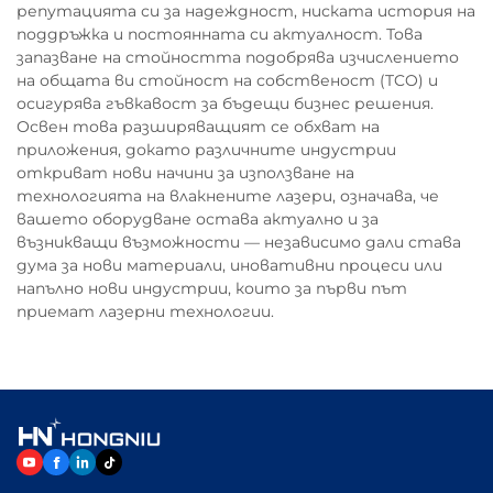
репутацията си за надеждност, ниската история на
поддръжка и постоянната си актуалност. Това
запазване на стойността подобрява изчислението
на общата ви стойност на собственост (TCO) и
осигурява гъвкавост за бъдещи бизнес решения.
Освен това разширяващият се обхват на
приложения, докато различните индустрии
откриват нови начини за използване на
технологията на влакнените лазери, означава, че
вашето оборудване остава актуално и за
възникващи възможности — независимо дали става
дума за нови материали, иновативни процеси или
напълно нови индустрии, които за първи път
приемат лазерни технологии.