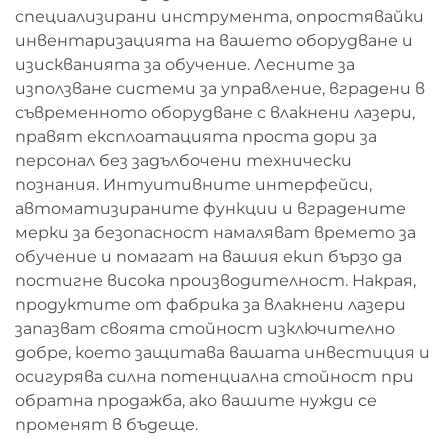
специализирани инструмента, опростявайки
инвентаризацията на вашето оборудване и
изискванията за обучение. Лесните за
използване системи за управление, вградени в
съвременното оборудване с влакнени лазери,
правят експлоатацията проста дори за
персонал без задълбочени технически
познания. Интуитивните интерфейси,
автоматизираните функции и вградените
мерки за безопасност намаляват времето за
обучение и помагат на вашия екип бързо да
постигне висока производителност. Накрая,
продуктите от фабрика за влакнени лазери
запазват своята стойност изключително
добре, което защитава вашата инвестиция и
осигурява силна потенциална стойност при
обратна продажба, ако вашите нужди се
променят в бъдеще.