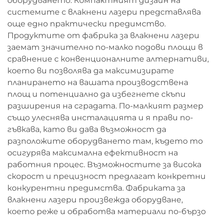
оборудването. Компактният дизайн на
системите с влакнени лазери представлява
още едно практически предимство.
Продуктите от фабрика за влакнени лазери
заемат значително по-малко подови площи в
сравнение с конвенционалните алтернативи,
което ви позволява да максимизирате
планирането на вашата производствена
площ и потенциално да избегнете скъпи
разширения на сградата. По-малкият размер
също улеснява инсталацията и я прави по-
гъвкава, като ви дава възможност да
разположите оборудването там, където то
осигурява максимална ефективност на
работния процес. Възможностите за висока
скорост и прецизност предлагат конкретни
конкурентни предимства. Фабриката за
влакнени лазери произвежда оборудване,
което реже и обработва материали по-бързо