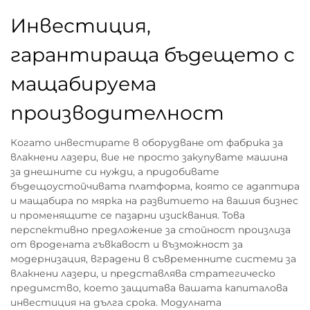
Инвестиция,
гарантираща бъдещето с
мащабируема
производителност
Когато инвестирате в оборудване от фабрика за
влакнени лазери, вие не просто закупувате машина
за днешните си нужди, а придобивате
бъдещоустойчивата платформа, която се адаптира
и мащабира по мярка на развитието на вашия бизнес
и променящите се пазарни изисквания. Това
перспективно предложение за стойност произлиза
от вродената гъвкавост и възможност за
модернизация, вградени в съвременните системи за
влакнени лазери, и представлява стратегическо
предимство, което защитава вашата капиталова
инвестиция на дълга срока. Модулната