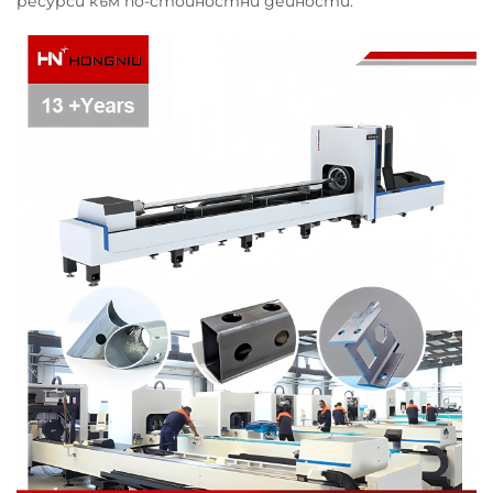
ресурси към по-стойностни дейности.