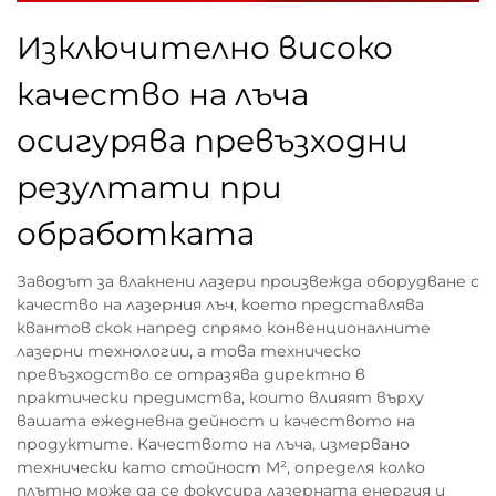
Изключително високо
качество на лъча
осигурява превъзходни
резултати при
обработката
Заводът за влакнени лазери произвежда оборудване с
качество на лазерния лъч, което представлява
квантов скок напред спрямо конвенционалните
лазерни технологии, а това техническо
превъзходство се отразява директно в
практически предимства, които влияят върху
вашата ежедневна дейност и качеството на
продуктите. Качеството на лъча, измервано
технически като стойност M², определя колко
плътно може да се фокусира лазерната енергия и