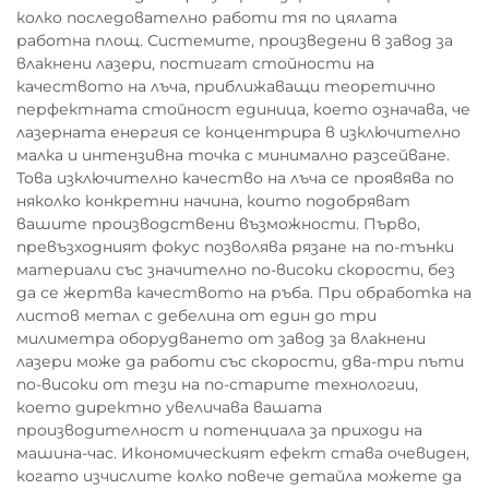
колко последователно работи тя по цялата
работна площ. Системите, произведени в завод за
влакнени лазери, постигат стойности на
качеството на лъча, приближаващи теоретично
перфектната стойност единица, което означава, че
лазерната енергия се концентрира в изключително
малка и интензивна точка с минимално разсейване.
Това изключително качество на лъча се проявява по
няколко конкретни начина, които подобряват
вашите производствени възможности. Първо,
превъзходният фокус позволява рязане на по-тънки
материали със значително по-високи скорости, без
да се жертва качеството на ръба. При обработка на
листов метал с дебелина от един до три
милиметра оборудването от завод за влакнени
лазери може да работи със скорости, два-три пъти
по-високи от тези на по-старите технологии,
което директно увеличава вашата
производителност и потенциала за приходи на
машина-час. Икономическият ефект става очевиден,
когато изчислите колко повече детайла можете да