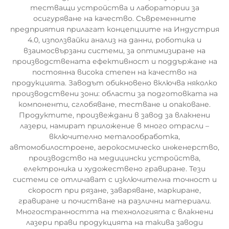
тестващи устройства и лаборатории за
осигуряване на качество. Съвременните
предприятия прилагат концепциите на Индустрия
4.0, използвайки анализ на данни, роботика и
взаимосвързани системи, за оптимизиране на
производствената ефективност и поддържане на
постоянна висока степен на качество на
продукцията. Заводът обикновено включва няколко
производствени зони: области за подготовката на
компоненти, сглобяване, тестване и опаковане.
Продуктите, произвеждани в завод за влакнени
лазери, намират приложение в много отрасли –
включително металообработка,
автомобилостроене, аерокосмическо инженерство,
производство на медицински устройства,
електроника и художествено гравиране. Тези
системи се отличават с изключителна точност и
скорост при рязане, заваряване, маркиране,
гравиране и почистване на различни материали.
Многостранността на технологията с влакнени
лазери прави продукцията на такива заводи