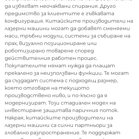
да избягват неочаквани спирания. Друго
предимство за клиентите е гъвкавата
конфигурация. Китайските производители на
лазерни машини могат да добавят сменяеми
маси, тръбни модули, системи за събиране на
прах, визуално позициониране или
роботизирано товарене според
действителния работен процес.
Покупателите нямат нужда да плащат
прекалено за неизползвани функции. Те могат
да създадат система с подходящ размер,
която отговаря на текущото
производствено ниво, и по-късно да я
модернизират. Този стадиален модел на
инвестиране защитава паричния поток.
Накрая, китайските производители на
лазерни машини са силни партньори за
глобално разпространение. Те поддържат