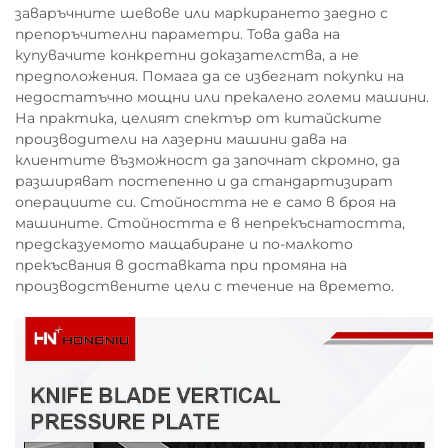
заваръчните шевове или маркирането заедно с
препоръчителни параметри. Това дава на
купувачите конкретни доказателства, а не
предположения. Помага да се избегнат покупки на
недостатъчно мощни или прекалено големи машини.
На практика, целият спектър от китайските
производители на лазерни машини дава на
клиентите възможност да започнат скромно, да
разширяват постепенно и да стандартизират
операциите си. Стойността не е само в броя на
машините. Стойността е в непрекъснатостта,
предсказуемото мащабиране и по-малкото
прекъсвания в доставката при промяна на
производствените цели с течение на времето.