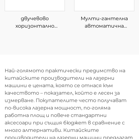
двучевово
Мулти-гантелна
хоризонтално
автоматична
устройство за
машина за
рязане на тръби с
размотаване и
полуавтоматично
рязане с влакнест
зареждане
лазер
Най-голямото практически предимство на
китайските производители на лазерни
машини е цената, която се отнася към
качеството – показател, който е лесен за
измерване. Покупателите често получават
по-висока лазерна мощност, по-голяма
работна площ и повече стандартни
аксесоари при същия бюджет в сравнение с
много алтернативи. Китайските
производители на лазерни машини предлагат