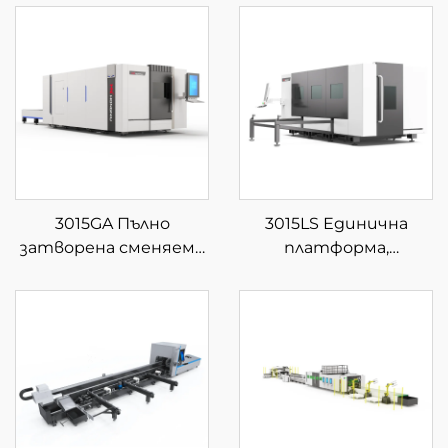
3015GA Пълно
3015LS Единична
затворена сменяема
платформа,
платформа за фибер
затворена фибер
лазерна рязка
лазерна машина за
рязане