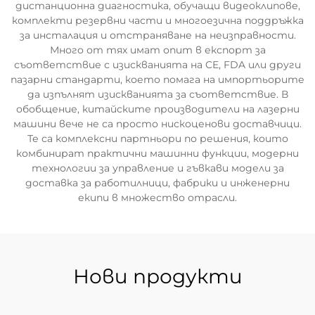
дистанционна диагностика, обучащи видеоклипове,
комплекти резервни части и многоезична поддръжка
за инсталация и отстраняване на неизправности.
Много от тях имат опит в експорт за
съответствие с изискванията на CE, FDA или други
пазарни стандарти, което помага на импортьорите
да изпълнят изискванията за съответствие. В
обобщение, китайските производители на лазерни
машини вече не са просто нискоценови доставчици.
Те са комплексни партньори по решения, които
комбинират практични машинни функции, модерни
технологии за управление и гъвкави модели за
доставка за работилници, фабрики и инженерни
екипи в множество отрасли.
Нови продукти