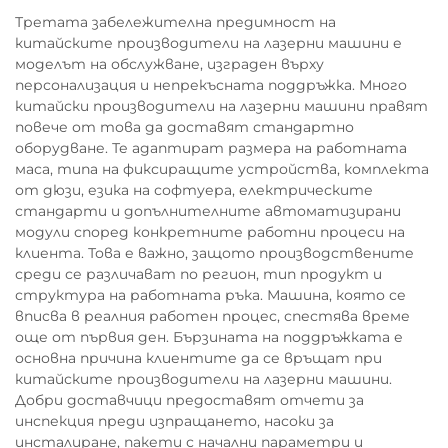
Третата забележителна предимност на
китайските производители на лазерни машини е
моделът на обслужване, изграден върху
персонализация и непрекъсната поддръжка. Много
китайски производители на лазерни машини правят
повече от това да доставят стандартно
оборудване. Те адаптират размера на работната
маса, типа на фиксиращите устройства, комплекта
от дюзи, езика на софтуера, електрическите
стандарти и допълнителните автоматизирани
модули според конкретните работни процеси на
клиента. Това е важно, защото производствените
среди се различават по регион, тип продукт и
структура на работната ръка. Машина, която се
вписва в реалния работен процес, спестява време
още от първия ден. Бързината на поддръжката е
основна причина клиентите да се връщат при
китайските производители на лазерни машини.
Добри доставчици предоставят отчети за
инспекция преди изпращането, насоки за
инсталиране, пакети с начални параметри и