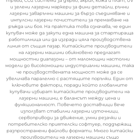
тръби, CO2 системи за дърво, акрил, кожа и плат, UV
и зелени лазерни маркери за фини детайли, ръчни
лазерни заваръчни машини за бързо съединяване и
импулсни лазерни почистители за премахване на
ръжда или боя. На практика това означава, че един
купувач може да закупи една машина за стартираща
работилница или да изгради цяла производствена
линия от същия пазар. Китайските производители
на лазерни машини обикновено предлагат
мощностни диапазони – от маломощни настолни
модели до високомощни индустриални машини, така
че производствената мощност може да се
увеличава паралелно с растящите поръчки. Един от
ключовите фактори, поради който глобалните
купувачи избират китайските производители на
лазерни машини, е балансът между цена и
функционалност. Повечето доставчици вече
използват стабилни лазерни източници,
сервоприводи за движение, умни резачки и
потребителско приятелски софтуер, поддържащ
разпространени файлови формати. Много китайски
производители на лазерни машини също