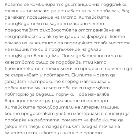
Когато се комбинират с дистанционна поддръжка,
техниците могат да решават много проблеми, без
да чакат посещение на място. Китайските
производители на лазерни машини често
предоставят ръководства за отстраняване на
неизправности и актуализации на фърмуер, което
помага на клиентите да поддържат стабилността
на машините си в продължение на дълги
производствени цикли. Последователността на
качеството също се подобрява, тъй като
библиотеките с технологични процеси е по-лесно да
се съхраняват и повтарят. Екипите могат да
запазват настройките според материала и
дебелината му, а след това да ги използват
повторно за бъдещи поръчки. Това намалява
вариациите между различните оператори.
Китайските производители на лазерни машини,
които предоставят учебни материали и списъци за
проверка на работата, помагат на фабриките да
закрепят тези стандарти. От гледна точка на
клиента истинското значение е просто: