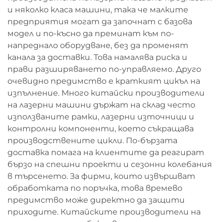
и няколко класа машини, така че малките
предприятия могат да започнат с базова
модел и по-късно да преминат към по-
напреднало оборудване, без да променят
канала за доставки. Това намалява риска и
прави разширяването по-управляемо. Друго
очевидно предимство е краткият цикъл на
изпълнение. Много китайски производители
на лазерни машини държат на склад често
използваните рамки, лазерни източници и
контролни компоненти, което съкращава
производствените цикли. По-бързата
доставка помага на клиентите да реагират
бързо на спешни проекти и сезонни колебания
в търсенето. За фирми, които извършват
обработката по поръчка, това времево
предимство може директно да защити
приходите. Китайските производители на