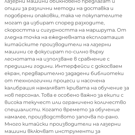
лазерни машини обикновено предлагат и
опции за различни методи на доставка и
подобрени опаковки, така че покупателите
могат да избират според разходите,
скоростта и сигурността на маршрута. От
гледна точка на ежедневната експлоатация
китайските производители на лазерни
машини се фокусират по-силно върху
леснотата на използване в сравнение с
предишни години. Интерфейси с докосваем
екран, предварително зададени библиотеки
от технологични процеси и насочена
калибрация намаляват кривата на обучение за
нов персонал. Това е особено важно за екипи с
висока текучест или ограничено количество
специалисти. Когато времето за обучение
намалее, производството започва по-рано.
Много китайски производители на лазерни
машини включват инструменти за