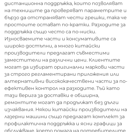
дистанционна поддръжка, които позволяват
на техниците да проверяват параметрите и
бързо да отстраняват чести грешки, така че
простоите остават по-кратки. Разходите за
поддръжка също често са по-ниски.
Износваемите части и консумативите са
широко достъпни, а много китайски
производители предлагат съвместими
заместители на различни цени. Клиентите
могат да избират оригинални маркови части
за строго регламентирани приложения или
алтернативни висококачествени части за по-
ефективен контрол на разходите. Тъй като
тази верига за доставки е обширна,
ремонтите могат да продължат без дълги
изчаквания. Някои китайски производители на
лазерни машини също предлагат комплект за
профилактична поддръжка и ясни графици за
обслужване, което помага на потребителите