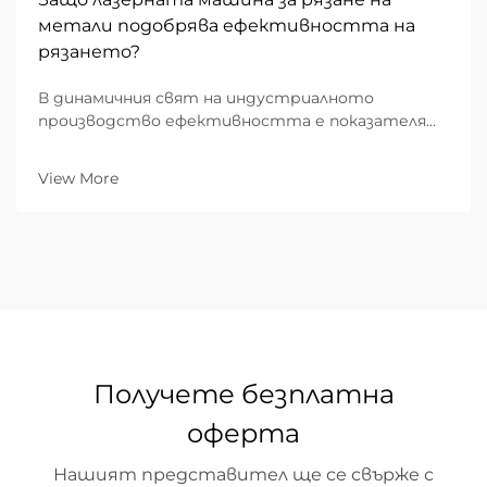
метали подобрява ефективността на
рязането?
В динамичния свят на индустриалното
производство ефективността е показателят,
който определя рентабилността. За B2B
фабрикационни предприятия преходът от
View More
традиционното механично рязане към
напреднали лазерни рязачки се е оказал най-...
Получете безплатна
оферта
Нашият представител ще се свърже с