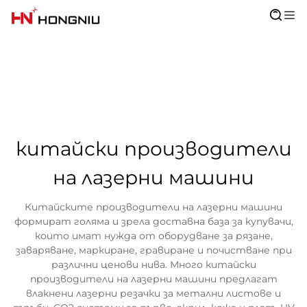
китайски производители
на лазерни машини
Китайските производители на лазерни машини
формират голяма и зрела доставна база за купувачи,
които имат нужда от оборудване за рязане,
заваряване, маркиране, гравиране и почистване при
различни ценови нива. Много китайски
производители на лазерни машини предлагат
влакнени лазерни резачки за метални листове и