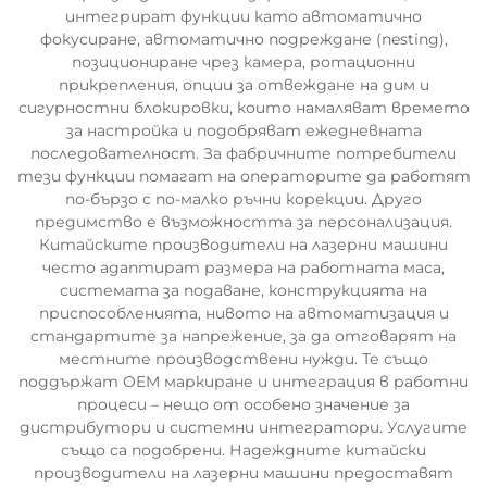
интегрират функции като автоматично
фокусиране, автоматично подреждане (nesting),
позициониране чрез камера, ротационни
прикрепления, опции за отвеждане на дим и
сигурностни блокировки, които намаляват времето
за настройка и подобряват ежедневната
последователност. За фабричните потребители
тези функции помагат на операторите да работят
по-бързо с по-малко ръчни корекции. Друго
предимство е възможността за персонализация.
Китайските производители на лазерни машини
често адаптират размера на работната маса,
системата за подаване, конструкцията на
приспособленията, нивото на автоматизация и
стандартите за напрежение, за да отговарят на
местните производствени нужди. Те също
поддържат OEM маркиране и интеграция в работни
процеси – нещо от особено значение за
дистрибутори и системни интегратори. Услугите
също са подобрени. Надеждните китайски
производители на лазерни машини предоставят