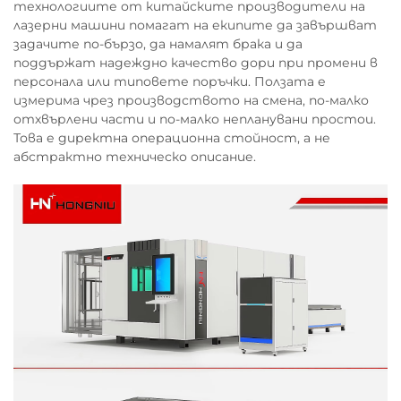
технологиите от китайските производители на
лазерни машини помагат на екипите да завършват
задачите по-бързо, да намалят брака и да
поддържат надеждно качество дори при промени в
персонала или типовете поръчки. Ползата е
измерима чрез производството на смена, по-малко
отхвърлени части и по-малко непланувани простои.
Това е директна операционна стойност, а не
абстрактно техническо описание.