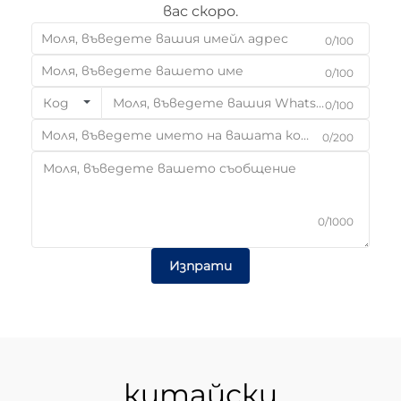
вас скоро.
0/100
0/100
Код
0/100
0/200
0/1000
Изпрати
китайски