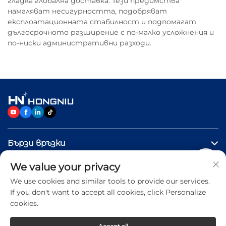
гладка глобална доставка. Тези предимства
намаляват несигурността, подобряват
експлоатационната стабилност и подпомагат
дългосрочното разширение с по-малко усложнения и
по-ниски административни разходи.
Бързи връзки
We value your privacy
ПРОДУКТИ
We use cookies and similar tools to provide our services.
If you don't want to accept all cookies, click Personalize
Свържете се с нас
cookies.