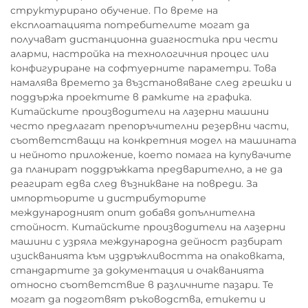
структурирано обучение. По време на
експлоатацията потребителите могат да
получават дистанционна диагностика при чести
аларми, настройка на технологичния процес или
конфигуриране на софтуерните параметри. Това
намалява времето за възстановяване след грешки и
поддържа проектите в рамките на графика.
Китайските производители на лазерни машини
често предлагат препоръчителни резервни части,
съответстващи на конкретния модел на машината
и нейното приложение, което помага на купувачите
да планират поддръжката предварително, а не да
реагират едва след възникване на повреди. За
импортьорите и дистрибуторите
международният опит добавя допълнителна
стойност. Китайските производители на лазерни
машини с узряла международна дейност разбират
изискванията към издръжливостта на опаковката,
стандартите за документация и очакванията
относно съответствие в различните пазари. Те
могат да подготвят ръководства, етикети и