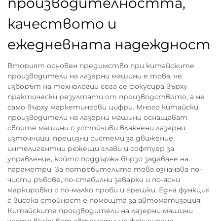
производителността,
качеството и
ежедневната надеждност
Вторият основен предимство при китайските
производители на лазерни машини е това, че
изборът на технологии сега се фокусира върху
практически резултати от производството, а не
само върху маркетингови цифри. Много китайски
производители на лазерни машини оснащават
своите машини с устойчиви влакнени лазерни
източници, прецизни системи за движение,
интелигентни режещи глави и софтуер за
управление, който поддържа бързо задаване на
параметри. За потребителите това означава по-
чисти ръбове, по-стабилни заварки и по-ясни
маркировки с по-малко проби и грешки. Една функция
с висока стойност е помощта за автоматизация.
Китайските производители на лазерни машини