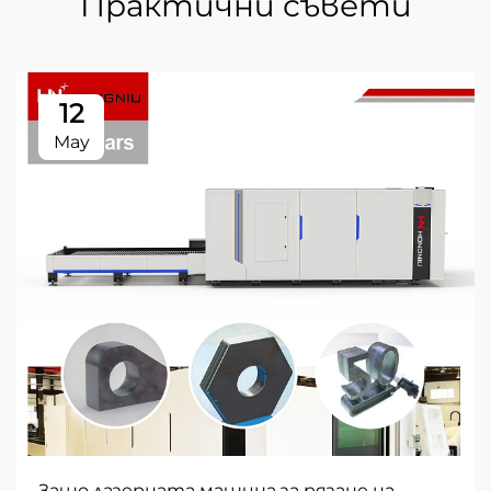
Практични съвети
12
May
Защо лазерната машина за рязане на