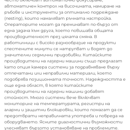
често включват автоматично фокусиране,
автоматичен контрол на височината, намиране на
ръбове и инструменти за оптимално подреждане
(nesting), които намаляват ръчната настройка.
Операторите могат да преминават по-бързо от
една задача към друга, което повишава общата
производителност през цялата смяна. В
работилници с високо разнообразие на продукти
спестените минути се натрупват и водят до
значителни седмични придобивки. Китайските
производители на лазерни машини също предлагат
като опция камера системи за подравняване върху
отпечатани или неправилни материали, което
подобрява позиционната точност. Надеждността е
още една област, в която китайските
производители на лазерни машини добавят
стойност. Много системи вече включват
мониторинг на температурата, регистри на
аларми и защитни блокировки, които помагат да се
предотврати неправилната употреба и повреда на
оборудването. Ясните диагностични възможности
улесняват бързото установяване на проблемите.