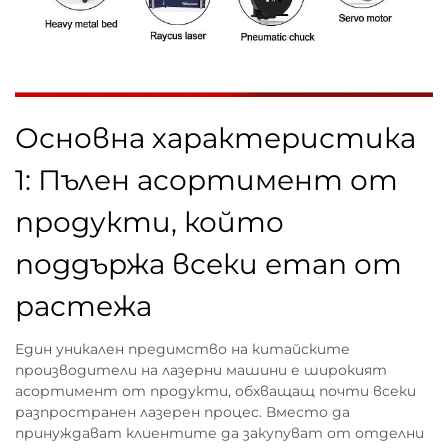
Основна характеристика
1: Пълен асортимент от
продукти, който
поддържа всеки етап от
растежа
Един уникален предимство на китайските
производители на лазерни машини е широкият
асортимент от продукти, обхващащ почти всеки
разпространен лазерен процес. Вместо да
принуждават клиентите да закупуват от отделни