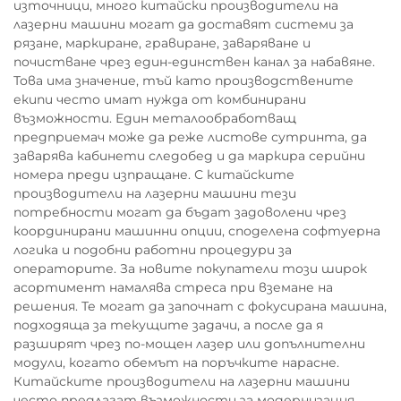
източници, много китайски производители на
лазерни машини могат да доставят системи за
рязане, маркиране, гравиране, заваряване и
почистване чрез един-единствен канал за набавяне.
Това има значение, тъй като производствените
екипи често имат нужда от комбинирани
възможности. Един металообработващ
предприемач може да реже листове сутринта, да
заварява кабинети следобед и да маркира серийни
номера преди изпращане. С китайските
производители на лазерни машини тези
потребности могат да бъдат задоволени чрез
координирани машинни опции, споделена софтуерна
логика и подобни работни процедури за
операторите. За новите покупатели този широк
асортимент намалява стреса при вземане на
решения. Те могат да започнат с фокусирана машина,
подходяща за текущите задачи, а после да я
разширят чрез по-мощен лазер или допълнителни
модули, когато обемът на поръчките нарасне.
Китайските производители на лазерни машини
често предлагат възможности за модернизация,