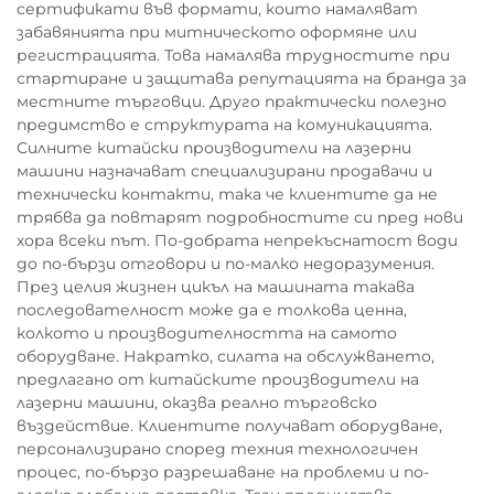
сертификати във формати, които намаляват
забавянията при митническото оформяне или
регистрацията. Това намалява трудностите при
стартиране и защитава репутацията на бранда за
местните търговци. Друго практически полезно
предимство е структурата на комуникацията.
Силните китайски производители на лазерни
машини назначават специализирани продавачи и
технически контакти, така че клиентите да не
трябва да повтарят подробностите си пред нови
хора всеки път. По-добрата непрекъснатост води
до по-бързи отговори и по-малко недоразумения.
През целия жизнен цикъл на машината такава
последователност може да е толкова ценна,
колкото и производителността на самото
оборудване. Накратко, силата на обслужването,
предлагано от китайските производители на
лазерни машини, оказва реално търговско
въздействие. Клиентите получават оборудване,
персонализирано според техния технологичен
процес, по-бързо разрешаване на проблеми и по-