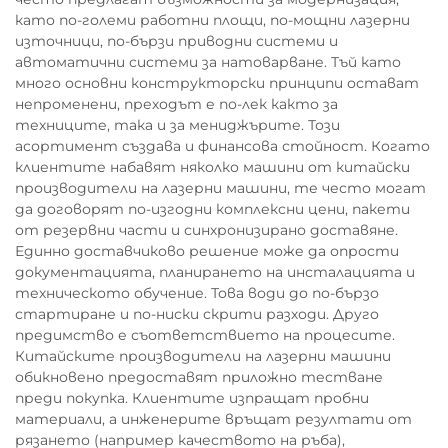
като по-големи работни площи, по-мощни лазерни
източници, по-бързи приводни системи и
автоматични системи за натоварване. Тъй като
много основни конструкторски принципи остават
непроменени, преходът е по-лек както за
техниците, така и за мениджърите. Този
асортимент създава и финансова стойност. Когато
клиентите набавят няколко машини от китайски
производители на лазерни машини, те често могат
да договорят по-изгодни комплексни цени, пакети
от резервни части и синхронизирано доставяне.
Единно доставчиково решение може да опрости
документацията, планирането на инсталацията и
техническото обучение. Това води до по-бързо
стартиране и по-ниски скрити разходи. Друго
предимство е съответствието на процесите.
Китайските производители на лазерни машини
обикновено предоставят приложно тестване
преди покупка. Клиентите изпращат пробни
материали, а инженерите връщат резултати от
рязането (например качеството на ръба),