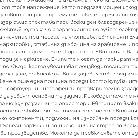
т от това напрежение, като предлага мощен изхо
ството по-рано, приемате повече поръчки по-б
азер също спестява пари всеки ден благодарение 
ефективно, така че операторите не губят електр
ма значение при месеци на употреба. Евтиният вла
маркировки, стабилна дълбочина на гравиране и 
ктически предимство е скоростта. Евтиният вла
оди за маркиране. Екипите могат да маркират ча
 по-бързо, което увеличава производителността
изпращане, по-високо ниво на задоволство сред к
ане е още една причина, поради която купувачит
ти софтуерни интерфейси, предварително зададе
зо да усвоят основните задачи. Ръководителите
е между различните оператори. Евтиният влакне
ността добавя допълнителна стойност. Евтиният
ко компоненти, подложни на износване, поради 
къснели поръчки и по-ниско ниво на стрес по врем
аво производство. Можете да превключвате от ед