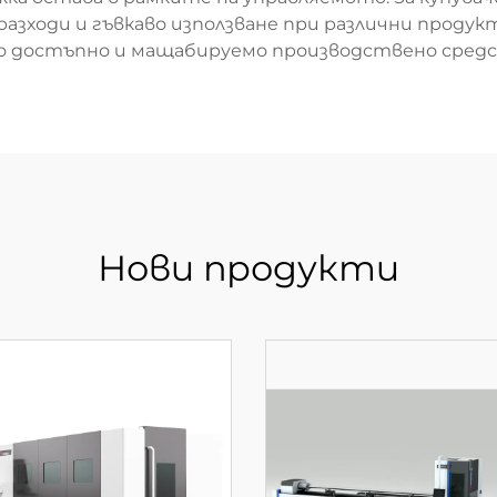
азходи и гъвкаво използване при различни продук
о достъпно и мащабируемо производствено средс
Нови продукти