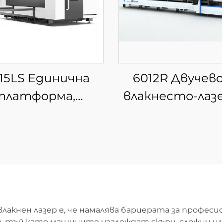
15LS Единична
6012R Двучев
платформа,
влакнесто-лаз
творена фибер
устройство 
ерна машина за
рязане на тр
рязане
акнен лазер е, че намалява бариерата за професи
тъй като машините изглеждат скъпи, сложни ил