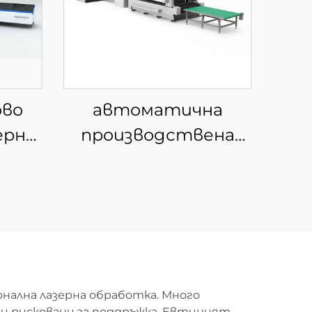
ово
автоматична
ерно
производствена
за
линия за рязане с
ъби
влакнест лазер с
навиване 3015GU
онална лазерна обработка. Много
и рисковани за поддръжка. Евтиният