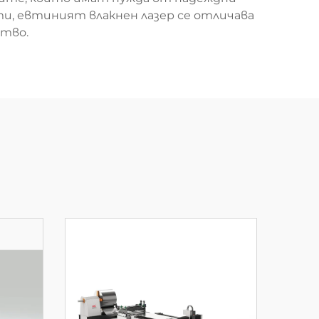
ти, евтиният влакнен лазер се отличава
тво.