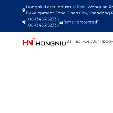
Hongniu Laser Industrial Park, Wenquan Roa
Development Zone, Jinan City, Shandong P
+86-13455152330
[email protected]
+86-13455152330
За Нас
Сервиз
Прод