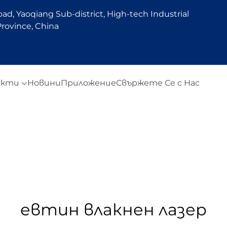
d, Yaoqiang Sub-district, High-tech Industrial
rovince, China
укти
Новини
Приложение
Свържете Се с Нас
евтин влакнен лазер