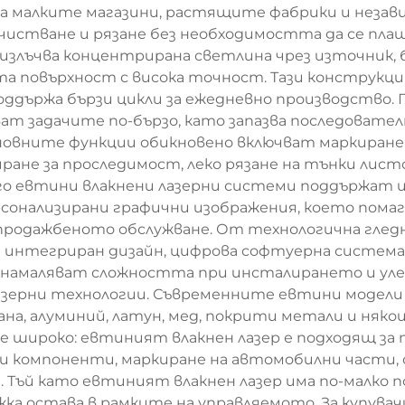
на малките магазини, растящите фабрики и нез
очистване и рязане без необходимостта да се пл
излъчва концентрирана светлина чрез източник, б
та повърхност с висока точност. Тази конструкци
поддържа бързи цикли за ежедневно производство. 
т задачите по-бързо, като запазва последовате
овните функции обикновено включват маркиране 
виране за проследимост, леко рязане на тънки листо
 евтини влакнени лазерни системи поддържат и 
ерсонализирани графични изображения, което пом
продажбеното обслужване. От технологична гледн
н интегриран дизайн, цифрова софтуерна система 
 намаляват сложността при инсталирането и уле
азерни технологии. Съвременните евтини модели
на, алуминий, латун, мед, покрити метали и няк
 широко: евтиният влакнен лазер е подходящ за п
и компоненти, маркиране на автомобилни части, 
Тъй като евтиният влакнен лазер има по-малко по
ка остава в рамките на управляемото. За купува