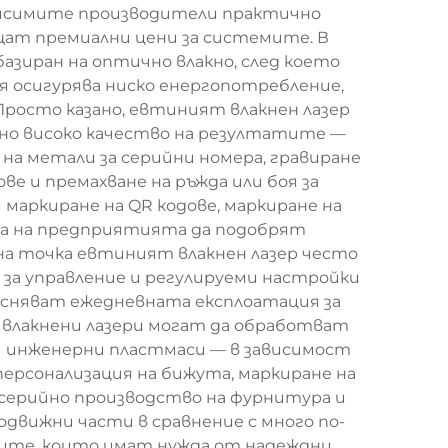
ависимите производители практично
ащат премиални цени за системите. В
азиран на оптично влакно, след което
я осигурява ниско енергопотребление,
Просто казано, евтиният влакнен лазер
лно високо качество на резултатите —
на метали за серийни номера, гравиране
ве и премахване на ръжда или боя за
маркиране на QR кодове, маркиране на
ага на предприятията да подобрят
а точка евтиният влакнен лазер често
за управление и регулируеми настройки
сняват ежедневната експлоатация за
 влакнени лазери могат да обработват
ои инженерни пластмаси — в зависимост
ерсонализация на бижута, маркиране на
серийно производство на фурнитура и
движни части в сравнение с много по-
чите, които имат нужда от надеждни