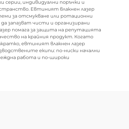
и серии, индивидуални поръчки и
странство. Евтиният влакнен лазер
стеми за отсмукване или ротационни
да запазват чисти и организирани
лазер помага за защита на репутацията
ачество на крайния продукт. Когато
акратко, евтиният влакнен лазер
зводствените екипи: по-ниски начални
адеждна работа и по-широки