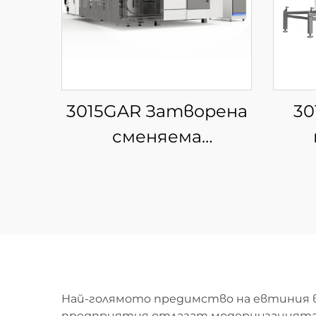
3015GAR Затворена
30
сменяема
платформа за
за
интегрирана
лаз
лазерна рязка на
листове и тръби
Най-голямото предимство на евтиния вл
предприятия отлагат модернизацията, 