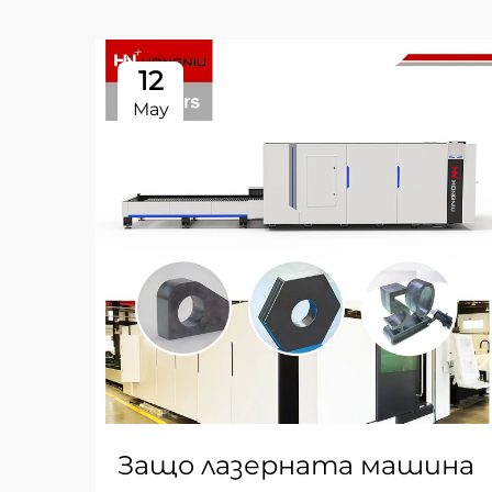
12
May
Защо лазерната машина