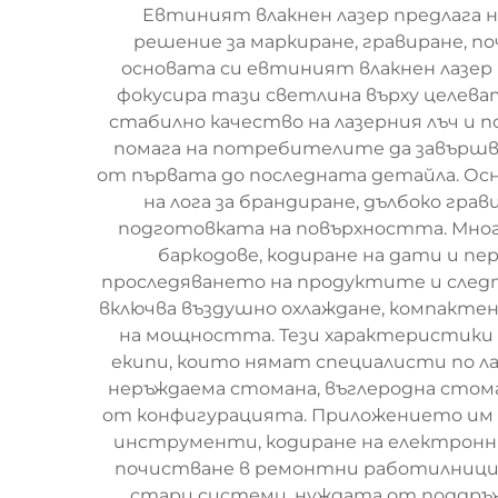
Евтиният влакнен лазер предлага 
решение за маркиране, гравиране, п
основата си евтиният влакнен лазер 
фокусира тази светлина върху целева
стабилно качество на лазерния лъч и 
помага на потребителите да завършва
от първата до последната детайла. Осн
на лога за брандиране, дълбоко гра
подготовката на повърхността. Много
баркодове, кодиране на дати и п
проследяването на продуктите и след
включва въздушно охлаждане, компакте
на мощността. Тези характеристики
екипи, които нямат специалисти по л
неръждаема стомана, въглеродна стома
от конфигурацията. Приложението им е
инструменти, кодиране на електронн
почистване в ремонтни работилници. 
стари системи, нуждата от поддръж