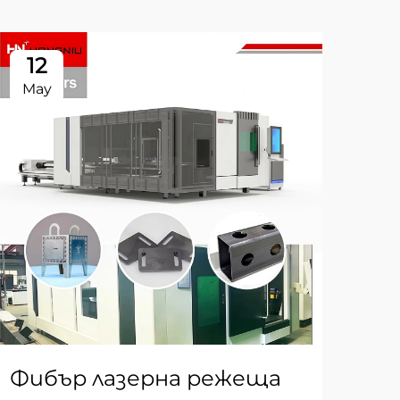
12
1
May
Ma
Фибър лазерна режеща
За