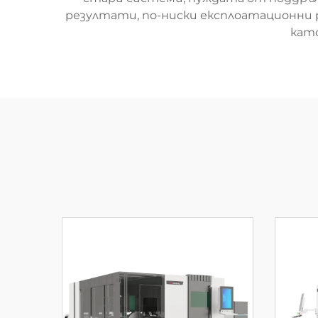
резултати, по-ниски експлоатационни р
кат