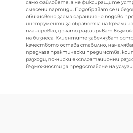
само файловете, а не фиксиращите устр
смесени партиди. Подобряват се и бе
обикновено заема ограничено подово пр
инструменти за обработка на кръгли ч
планировки, докато разширяват възможн
на бизнеса. Клиентите забелязват остр
качеството остава стабилно, намалява
предлага практически предимства, кои
разходи, по-ниски експлоатационни разх
възможности за предоставяне на услуги