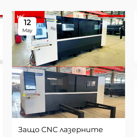
12
May
Защо CNC лазерните