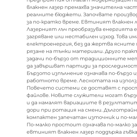
влакнен лазер премахва значителна час
реалните бюджети. Започвате производ
за по-кратко време. Евтиният влакнен л
Лазерният лъч преобразува енергията 
загряване или нестабилен изход. Това и
електроенергия, без да жертва ясните 
рязане на тънки материали. Друго пра
задачи по-бързо от традиционните мет
да завършват партиди за проследимост
Бързото изпълнение означава по-бързо 
работното време. Леснотата на използв
Повечето системи се доставят с прос
файлове. Новите служители могат бър
и да намалят вариациите в резултатит
дори при ротация на смени. Дълготрай
компактен запечатан източник и по-мал
По-малко простоит означава по-малко за
евтиният влакнен лазер поддържа гъвк