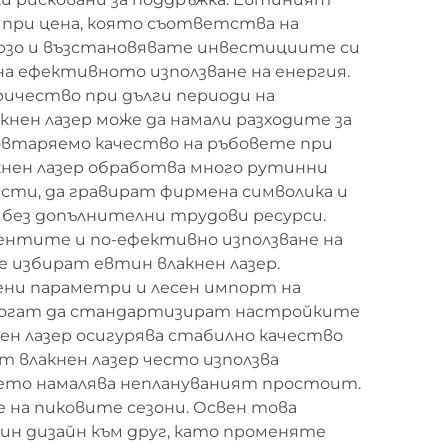
д при цена, която съответства на
ързо и възстановявате инвестициите си
на ефективното използване на енергия.
ичество при дълги периоди на
кнен лазер може да намали разходите за
повтаряемо качество на ръбовете при
кнен лазер обработва много рутинни
сти, да гравират фирмена символика и
 без допълнителни трудови ресурси.
лиентите и по-ефективно използване на
е избират евтин влакнен лазер.
ни параметри и лесен импорт на
 могат да стандартизират настройките
н лазер осигурява стабилно качество
 влакнен лазер често използва
което намалява неплануваният простоит.
е на пиковите сезони. Освен това
ин дизайн към друг, като променяте