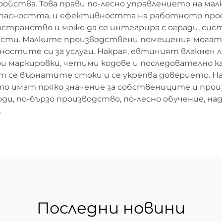
ойства. Това прави по-лесно управлението на малк
зопасността, и ефективността на работното про
остранство и може да се интегрира с огради, си
асти. Малките производствени помещения могат 
остите си за услуги. Накрая, евтиният влакнен 
и маркировки, четими кодове и последователно к
т се върнатите стоки и се укрепва доверието. Н
то имат пряко значение за собствениците и прои
оди, по-бързо производство, по-лесно обучение, н
.
Последни новини