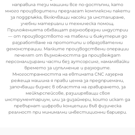
направила тези машини все по-достъпни, като
много производители предлагат комплексни пакети
за поддръжка, включващи насоки за инсталиране,
учебни материали и техническа помощ.
Приложенията обхващат разнообразни индустрии
— от производството на табели и бижутерия до
разработване на прототипи и образователни
демонстрации. Малките производствени операции
печелят от възможността да произвеждат
персонализирани части без аутсорсинг, намалявайки
времето за изпълнение и разходите.
Многостранността на евтината CNC лазерна
режеща машина я прави ценна за предприемачи,
започващи бизнес в областта на гравирането, за
мейкърспейсове, разширяващи своя
инструментариум, или за дизайнери, които искат да
превърнат цифрови концепции във физическа
реалност при минимални инвестиционни бариери.