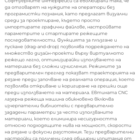
Софтуерните интерфейси са еволюирали така, че
да отговарят на нуждите на оператори без
програмистки познания, като предлагат визуални
среди за проектиране, където просто
импортирате графични файлове, настройвате
параметрите и стартирате режещите
последователности. Функцията за плъзгане и
пускане (drag-and-drop) позволява подреждането на
множество дизайн-проекти върху виртуалното
режещо легло, оптимизирайки използването на
материала без сложни изчисления. Режимите за
предварителен преглед показват траекторията на
рязане преди започване на реалната операция, което
позволява откриване и коригиране на грешки още
преди използването на материала. Евтината CNC
лазерна режеща машина обикновено включва
изчерпателни библиотеки с предварително
зададени параметри за често използваните
материали, което елиминира несигурността
относно подходящите нива на мощност, скорости
на рязане и фокусни разстояния. Тези предварителни
настройки са получени след обширни изпитания от