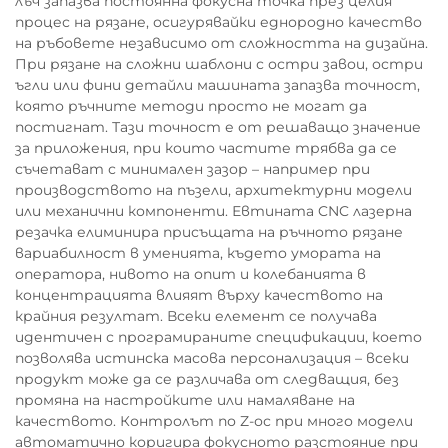
лъч запазва постоянна фокусна точка през целия
процес на рязане, осигурявайки еднородно качество
на ръбовете независимо от сложността на дизайна.
При рязане на сложни шаблони с остри завои, остри
ъгли или фини детайли машината запазва точност,
която ръчните методи просто не могат да
постигнат. Тази точност е от решаващо значение
за приложения, при които частите трябва да се
съчетават с минимален зазор – например при
производството на пъзели, архитектурни модели
или механични компоненти. Евтината CNC лазерна
резачка елиминира присъщата на ръчното рязане
вариабилност в уменията, където умората на
оператора, нивото на опит и колебанията в
концентрацията влияят върху качеството на
крайния резултат. Всеки елемент се получава
идентичен с програмираните спецификации, което
позволява истинска масова персонализация – всеки
продукт може да се различава от следващия, без
промяна на настройките или намаляване на
качеството. Контролът по Z-ос при много модели
автоматично коригира фокусното разстояние при