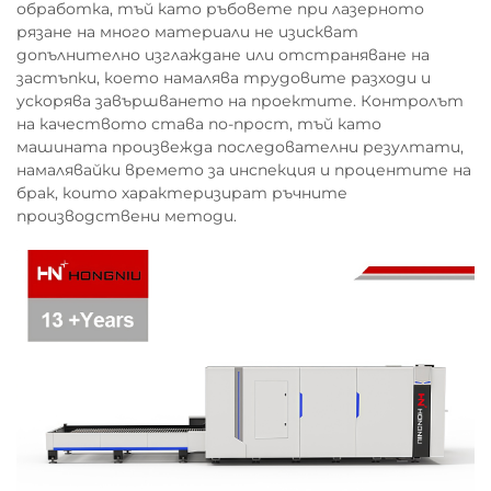
обработка, тъй като ръбовете при лазерното
рязане на много материали не изискват
допълнително изглаждане или отстраняване на
застъпки, което намалява трудовите разходи и
ускорява завършването на проектите. Контролът
на качеството става по-прост, тъй като
машината произвежда последователни резултати,
намалявайки времето за инспекция и процентите на
брак, които характеризират ръчните
производствени методи.