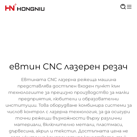
евтин CNC лазерен резач
Евтината CNC лазерна режеща машина
представлява достъпен входен пункт към
технологиите за прецизно производство за малки
предприятия, любители и образователни
институции. Това оборудване комбинира системи за
числов контрол с лазерна технология, за да осигури
точни режещи възможности върху различни
материали, включително метали, пластмаси,
дървесина, акрил и текстил. Достъпната цена не