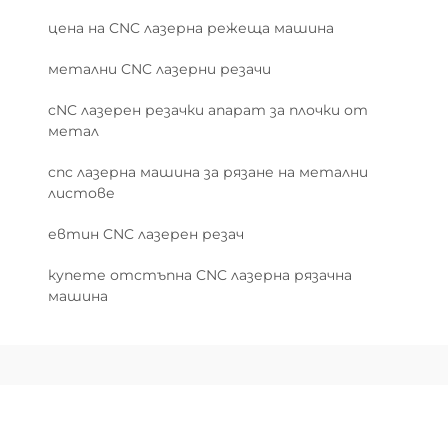
цена на CNC лазерна режеща машина
метални CNC лазерни резачи
cNC лазерен резачки апарат за плочки от
метал
cnc лазерна машина за рязане на метални
листове
евтин CNC лазерен резач
купете отстъпна CNC лазерна рязачна
машина