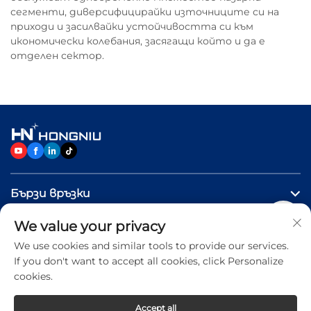
сегменти, диверсифицирайки източниците си на
приходи и засилвайки устойчивостта си към
икономически колебания, засягащи който и да е
отделен сектор.
Бързи връзки
We value your privacy
ПРОДУКТИ
We use cookies and similar tools to provide our services.
If you don't want to accept all cookies, click Personalize
Свържете се с нас
cookies.
Accept all