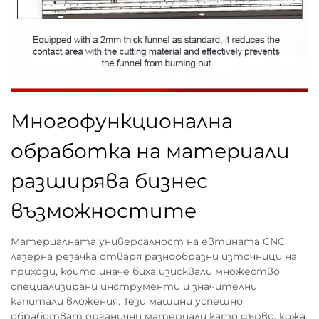
Многофункционална
обработка на материали
разширява бизнес
възможностите
Материалната универсалност на евтината CNC
лазерна резачка отваря разнообразни източници на
приходи, които иначе биха изисквали множество
специализирани инструменти и значителни
капитали вложения. Тези машини успешно
обработват органични материали като дърво, кожа,