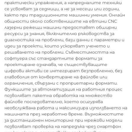
практически упражнения, а напредналите техники
се усвояват за седмици, а не за месеци или години,
както при традиционните машинни умения. Онлайн
общности около собствениците на евтини CNC
лазерни режещи машини предоставят обширни
ресурси за знания, включително ръководства за
диагностика на проблеми, бази данни с параметри и
идеи за проекти, които ускоряват ученето и
решаването на проблеми. Съвместимостта на
софтуера със стандартните формати за
проектиране означава, че съществуващите
цифрови активи се интегрират безпроблемно, без
главоболия от конвертиране на файлове или
ограничения, свързани с проприетарни формати.
Функциите за автоматизация на работния процес
позволяват пакетна обработка на множество
файлове последователно, което осигурява
необслужвана работа и максимизира използването на
машината през неработно време. Възможностите
за дистанционен мониторинг при мрежови модели
позволяват проверка на напредъка чрез смартфон