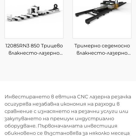
материали
12085RN3 850 Трицево
Тримерно седемосно
влакнесто-лазерно
влакнесто-лазерно
устройство за
устройство за
рязане на тръби
рязане
Инвестирането в евтина CNC лазерна резачка
осигурява незабавна икономия на разходи в
сравнение с изнасянето на резачни услуги или
закупуването на премиум индустриално
оборудване. Първоначалната инвестиция
обикновено се възстановява за няколко месеца