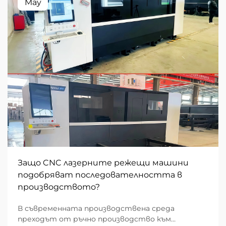
May
Защо CNC лазерните режещи машини
подобряват последователността в
производството?
В съвременната производствена среда
преходът от ръчно производство към