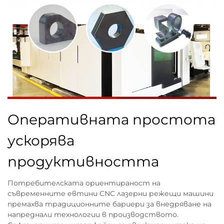
Оперативната простота
ускорява
продуктивността
Потребителската ориентираност на
съвременните евтини CNC лазерни режещи машини
премахва традиционните бариери за внедряване на
напреднали технологии в производството.