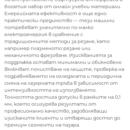
богатия набор от онлайн учебни материали.
Енергийната ефективност е още едно
практически предимство — тези машини
потребяват значително по-малко
електроенергия в сравнение с
традиционните методи за рязане, като
например плазменото рязане или
механичното фрезоване. Изискванията за
поддръжка остават минимални и обикновено
включват почистване на лещите, проверка на
подравняването на огледалата и периодична
смяна на лазерната тръба в зависимост от
интензивността на използването.
Точността достига допуски в рамките на 0,1
мм, което осигурява резултати от
професионално качество, задоволяващи
изисканите клиенти и отварящи достъп до
премиум сегменти на пазара.