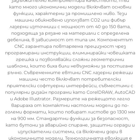
задължително компрометира качеството, тъй
като много икономични модели включват основни
функции, характерни за промишлено ниво. Тези
машини обикновено използват CO2 или фибър
лазерни източници с мощност от 40 до 150 вата,
подходяща за рязане на материали с определена
дебелина, в зависимост от типа им. Компонентът
CNC гарантира повтаряема прецизност чрез
програмирани инструкции, елиминирайки човешката
грешка и позволявайки сложни геометрични
шаблони, които биха били невъзможни за постигане
ръчно. Съвременните евтини CNC лазерни режещи
машини често включват потребителски
приятелски софтуерни интерфейси, съвместими с
популярни дизайн програми като CorelDRAW, AutoCAD
и Adobe Illustrator. Размерите на режещото легло
варираха от компактни настолни модели до по-
големи формати, които побират листове до 1300 мм
на 900 мм. Стандартни функции за безопасност,
като бутони за аварийно спиране, защитни огради и
изпускателни системи, са включени дори в
икономичните модели. Технологичната еволюция е