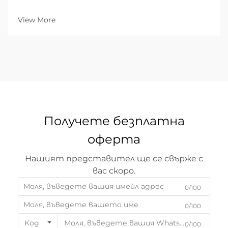
автоматизирани системи е преразгледал
критериите за качество. За B2B
View More
индустриалните фирми способността да
доставят десет хиляди идентични части е
толкова важна, колкото и способността да
осигурят висока точност и повторяемост...
Получете безплатна
оферта
Нашият представител ще се свърже с
вас скоро.
0/100
0/100
Код
0/100