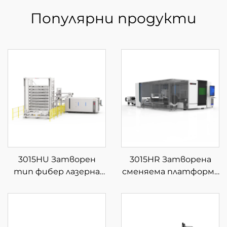
Популярни продукти
3015HU Затворен
3015HR Затворена
тип фибер лазерна
сменяема платформа
машина за рязане с
за интегрирана
автоматично
лазерна рязка на
зареждане и
листове и тръби
разтоварване на