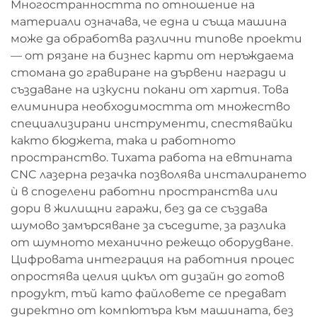
Многостранността по отношение на
материали означава, че една и съща машина
може да обработва различни типове проекти
— от рязане на бизнес карти от неръждаема
стомана до гравиране на дървени награди и
създаване на изкусни покани от хартия. Това
елиминира необходимостта от множество
специализирани инструменти, спестявайки
както бюджета, така и работното
пространство. Тихата работа на евтината
CNC лазерна резачка позволява инсталирането
ѝ в споделени работни пространства или
дори в жилищни гаражи, без да се създава
шумово замърсяване за съседите, за разлика
от шумното механично режещо оборудване.
Цифровата интеграция на работния процес
опростява целия цикъл от дизайн до готов
продукт, тъй като файловете се предават
директно от компютъра към машината, без