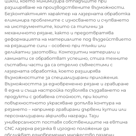
цикли, което минимизира отпадъците при
разширяване на производствените възможности.
Безконтактният характер на лазерната обработка
елиминира проблемите с износването и счупването
на инструментите, които са типични за
механичното рязане, както и предотвратява
деформацията на материалите под въздействието
на рязащите сили – особено при тънки или
деликатни заготовки. Композитни материали и
ламинати се обработват успешно, стига техните
съставни части да са отделно съвместими с
лазерната обработка, което разширява
възможностите за специализирани приложения.
Възможността за едновременно рязане и гравиране
в една и съща настройка позволява създаването на
продукти с добавена стойност, при които
повърхностното украсяване допълва контура на
рязането – например гравирани дървени кутии или
персонализирани акрилови награди. Тази
универсалност поставя собствениците на евтина
CNC лазерна резачка в изгодно положение да
обслужват едновременно множество пазарни