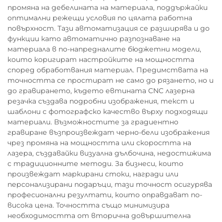
промяна на дебелината на материала, поддържайки
оптимални режещи условия по цялата работна
повърхност. Тази автоматизация се разширява и до
функции като автоматично разпознаване на
материала в по-напредналите бюджетни модели,
които коригират настройките на мощността
според обработвания материал. Предимствата на
точността се простират не само до рязането, но и
до гравирането, където евтината CNC лазерна
резачка създава подробни изображения, текст и
шаблони с фотографско качество върху подходящи
материали. Възможностите за градиентно
гравиране възпроизвеждат черно-бели изображения
чрез промяна на мощността или скоростта на
лазера, създавайки визуална дълбочина, недостижима
с традиционните методи. За бизнеси, които
произвеждат маркирани стоки, награди или
персонализирани подаръци, тази точност осигурява
професионални резултати, които оправдават по-
висока цена. Точността също минимизира
необходимостта от вторична довършителна