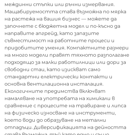
междинни стъпки или ръчни измервания.
Мащабируемостта става възможна по мярка
на растежа на вашия бизнес — можете да
започнете с бюджетна модел и по-късно да
направите апгрейд, като запазите
съвместимост на работните процеси и
придобитите умения. Компактните размери
на много модели правят тяхното разполагане
подходящо за малки работилници или дори за
свободни стаи, като изискват само
стандартни електрически контакти и
основна вентилационна инсталация.
Екологичните предимства включват
намаляване на употребата на химикали в
сравнение с процесите на травиране и липса
на физическо износване на инструменти,
което води до образуване на метални
отпадъци. Диверсификацията на дейността
става възможна, тъй като едно и също