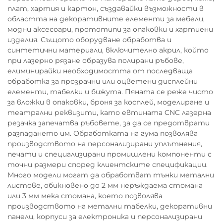
плат, хартия и картон, създавайки възможности в
областта на декоративните елементи за мебели,
модни аксесоари, прототипи за опаковки и хартиени
изделия. Същото оборудване обработва и
синтетични материали, включително акрил, който
при лазерно рязане образува полирани ръбове,
елиминирайки необходимостта от последваща
обработка за прозрачни или оцветени дисплейни
елементи, табелки и бижута. Пяната се реже чисто
за вложки в опаковки, броня за косплей, моделиране и
театрални реквизити, като евтината CNC лазерна
резачка запечатва ръбовете, за да се предотврати
разпадането им. Обработката на гума позволява
производството на персонализирани уплътнения,
печати и специализирани промишлени компоненти с
точни размери според клиентските спецификации.
Много модели могат да обработват тънки метални
листове, обикновено до 2 мм неръждаема стомана
или 3 мм мека стомана, което позволява
производството на метални табелки, декоративни
панели, корпуси за електроника и персонализирани