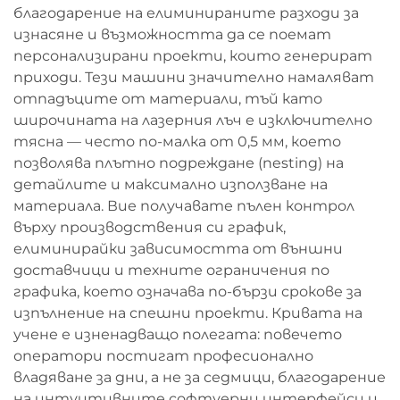
благодарение на елиминираните разходи за
изнасяне и възможността да се поемат
персонализирани проекти, които генерират
приходи. Тези машини значително намаляват
отпадъците от материали, тъй като
широчината на лазерния лъч е изключително
тясна — често по-малка от 0,5 мм, което
позволява плътно подреждане (nesting) на
детайлите и максимално използване на
материала. Вие получавате пълен контрол
върху производствения си график,
елиминирайки зависимостта от външни
доставчици и техните ограничения по
графика, което означава по-бързи срокове за
изпълнение на спешни проекти. Кривата на
учене е изненадващо полегата: повечето
оператори постигат професионално
владяване за дни, а не за седмици, благодарение
на интуитивните софтуерни интерфейси и