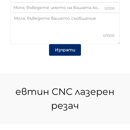
0/200
0/1000
Изпрати
евтин CNC лазерен
резач