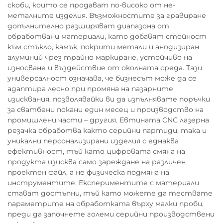
скоби, които се продават по-високо от не-
металните изделия. Възможностите за гравиране
допълнително разширяват диапазона от
обработвани материали, като добавят стойност
към стъкло, камък, покрити метали и анодизиран
алуминий чрез трайно маркиране, устойчиво на
износване и въздействие от околната среда. Тази
универсалност означава, че бизнесът може да се
адаптира лесно при промяна на пазарните
изисквания, позволявайки ви да изпълнявате поръчки
за сватбени покани един месец и производство на
промишлени части – другия. Евтината CNC лазерна
резачка обработва както серийни партиди, така и
уникални персонализирани изделия с еднаква
ефективност, тъй като цифровата смяна на
продукта изисква само зареждане на различен
проектен файл, а не физическа подмяна на
инструментите. Експериментите с материали
стават достъпни, тъй като можете да тествате
параметрите на обработката върху малки проби,
преди да започнете големи серийни производствени