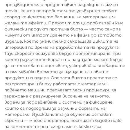
производителя и предоставят надеждни начални
точки, които потребителите усъвършенстват
според конкретните вариации на материала или
желаните ефекти. Преходът от цифров дизайн към
физически продукт протича бързо — често само за
минути от импортирането на файла до готовото
изделие, което значително съкращава циклите на
итерация по време на разработката на продукта.
Тази скорост осигурява бързо прототипиране, при
което различните варианти на дизайн могат бързо
да се тестват и оценяват, ускорявайки иновациите
и намалявайки времето за излизане на новите
продукти на пазара. Оперативната простота се
разпростира и върху работата с материали:
повечето машини предлагат лесни процедури за
зареждане с регулируема височина на леглото,
водачи за подравняване и системи за фиксиране,
които са подходящи за различни формати на
материали. Изискванията за обучение остават
скромни — много оператори постигат базово ниво
на компетентност след само няколко часа