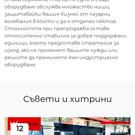
оборудване обслужва множество ниши,
защитавайки вашия бизнес от пазарни
колебания в който и да е отделен сектор.
Стойността при препродажба остава
относително стабилна за добре поддържани
единици, което предоставя стратегия за
изход, ако се променят вашите нужди или
решите да преминете към индустриално
оборудване.
Съвети и хитрини
12