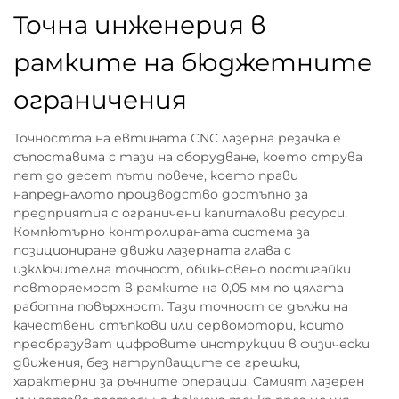
Точна инженерия в
рамките на бюджетните
ограничения
Точността на евтината CNC лазерна резачка е
съпоставима с тази на оборудване, което струва
пет до десет пъти повече, което прави
напредналото производство достъпно за
предприятия с ограничени капиталови ресурси.
Компютърно контролираната система за
позициониране движи лазерната глава с
изключителна точност, обикновено постигайки
повторяемост в рамките на 0,05 мм по цялата
работна повърхност. Тази точност се дължи на
качествени стъпкови или сервомотори, които
преобразуват цифровите инструкции в физически
движения, без натрупващите се грешки,
характерни за ръчните операции. Самият лазерен